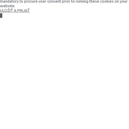
mandatory to procure user consent prior to running these cookies on your
website.
ULOŽIŤ A PRIJAŤ
Scroll
to
Top