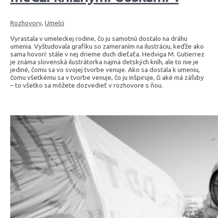
Rozhovory
,
Umelci
Vyrastala v umeleckej rodine, čo ju samotnú dostalo na dráhu
umenia. Vyštudovala grafiku so zameraním na ilustráciu, keďže ako
sama hovorí: stále v nej drieme duch dieťaťa. Hedviga M. Gutierrez
je známa slovenská ilustrátorka najmä detských kníh, ale to nie je
jediné, čomu sa vo svojej tvorbe venuje. Ako sa dostala k umeniu,
čomu všetkému sa v tvorbe venuje, čo ju inšpiruje, či aké má záľuby
– to všetko sa môžete dozvedieť v rozhovore s ňou.