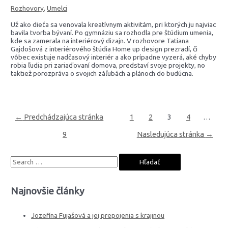
Rozhovory
,
Umelci
Už ako dieťa sa venovala kreatívnym aktivitám, pri ktorých ju najviac
bavila tvorba bývaní. Po gymnáziu sa rozhodla pre štúdium umenia,
kde sa zamerala na interiérový dizajn. V rozhovore Tatiana
Gajdošová z interiérového štúdia Home up design prezradí, či
vôbec existuje nadčasový interiér a ako prípadne vyzerá, aké chyby
robia ľudia pri zariaďovaní domova, predstaví svoje projekty, no
taktiež porozpráva o svojich záľubách a plánoch do budúcna.
Navigácia
←
Predchádzajúca stránka
1
2
3
4
…
v
článkoch
9
Nasledujúca stránka
→
S
e
a
Najnovšie články
r
c
Jozefína Fujašová a jej prepojenia s krajinou