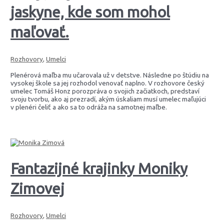
jaskyne, kde som mohol
maľovať.
Rozhovory
,
Umelci
Plenérová maľba mu učarovala už v detstve. Následne po štúdiu na
vysokej škole sa jej rozhodol venovať naplno. V rozhovore český
umelec Tomáš Honz porozpráva o svojich začiatkoch, predstaví
svoju tvorbu, ako aj prezradí, akým úskaliam musí umelec maľujúci
v plenéri čeliť a ako sa to odráža na samotnej maľbe.
Fantazijné krajinky Moniky
Zimovej
Rozhovory
,
Umelci