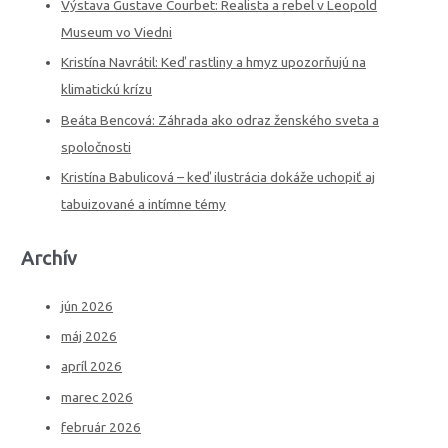
h
Výstava Gustave Courbet: Realista a rebel v Leopold
f
Museum vo Viedni
o
Kristína Navrátil: Keď rastliny a hmyz upozorňujú na
r
klimatickú krízu
:
Beáta Bencová: Záhrada ako odraz ženského sveta a
spoločnosti
Kristína Babulicová – keď ilustrácia dokáže uchopiť aj
tabuizované a intímne témy
Archív
jún 2026
máj 2026
apríl 2026
marec 2026
február 2026