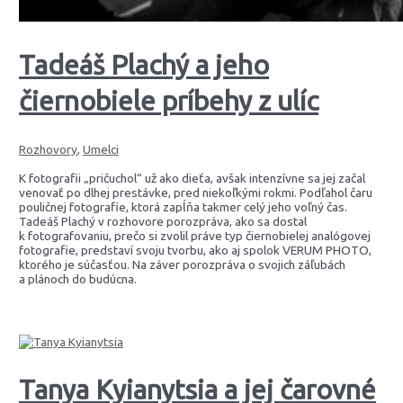
Tadeáš Plachý a jeho
čiernobiele príbehy z ulíc
Rozhovory
,
Umelci
K fotografii „pričuchol“ už ako dieťa, avšak intenzívne sa jej začal
venovať po dlhej prestávke, pred niekoľkými rokmi. Podľahol čaru
pouličnej fotografie, ktorá zapĺňa takmer celý jeho voľný čas.
Tadeáš Plachý v rozhovore porozpráva, ako sa dostal
k fotografovaniu, prečo si zvolil práve typ čiernobielej analógovej
fotografie, predstaví svoju tvorbu, ako aj spolok VERUM PHOTO,
ktorého je súčasťou. Na záver porozpráva o svojich záľubách
a plánoch do budúcna.
Tanya Kyianytsia a jej čarovné