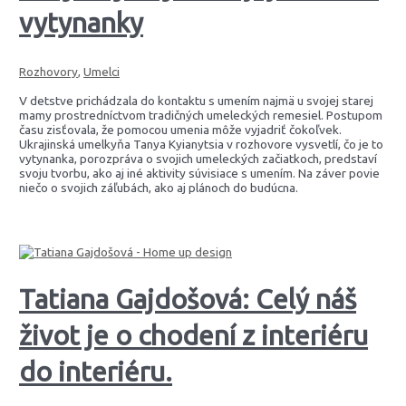
vytynanky
Rozhovory
,
Umelci
V detstve prichádzala do kontaktu s umením najmä u svojej starej
mamy prostredníctvom tradičných umeleckých remesiel. Postupom
času zisťovala, že pomocou umenia môže vyjadriť čokoľvek.
Ukrajinská umelkyňa Tanya Kyianytsia v rozhovore vysvetlí, čo je to
vytynanka, porozpráva o svojich umeleckých začiatkoch, predstaví
svoju tvorbu, ako aj iné aktivity súvisiace s umením. Na záver povie
niečo o svojich záľubách, ako aj plánoch do budúcna.
Tatiana Gajdošová: Celý náš
život je o chodení z interiéru
do interiéru.