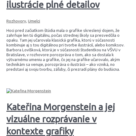
ilustrácie plné detailov
Rozhovory
,
Umelci
Hoci pred začiatkom štúdia mala o grafike skreslený dojem, že
zahrňuje len tú digitálnu, počas strednej školy sa presvedčila o
opaku. Tam jej učarovala klasická grafika, ktorú v súčasnosti
kombinuje aj s tou digitálnou pri tvorbe ilustrácií, alebo komiksov.
Barbora Lovíšková, ktorá je v súčasnosti študentkou na VŠVU v
Bratislave, v rozhovore porozpráva o tom, ako sa dostala k
výtvarnému umeniu a grafike, čo jej na grafike učarovalo, akým
technikám sa venuje, porozpráva o ilustrácii – ako vzniká, no
predstaví aj svoju tvorbu, záľuby, či prezradí plány do budúcna.
Kateřina Morgenstein a jej
vizuálne rozprávanie v
kontexte grafiky