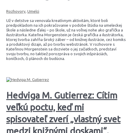
Rozhovory
,
Umelci
Už v detstve sa venovala kreatívnym aktivitám, ktoré boli
predpokladom na ich pokračovanie v podobe štúdia na umeleckej
škole a následne ďalej – po škole, už na voľnej nohe ako grafička a
ilustrátorka. Kateřina Morgenstein je česká grafička a ilustrátorka,
ktorej tvorba zahŕňa široký záber – od knižnej ilustrácie, cez komiks
a produktový dizajn, až po tvorbu webstránok. V rozhovore s
Kateřinou Morgenstein sa dozviete o jej začiatkoch, predstaví
svoju tvorbu, no taktiež porozpráva o svojich inšpiráciách,
koníčkoch, či plánoch do budúcna.
Hedviga M. Gutierrez: Cítim
veľkú poctu, keď mi
spisovateľ zverí „vlastný svet
medzi knižnými doskami“.