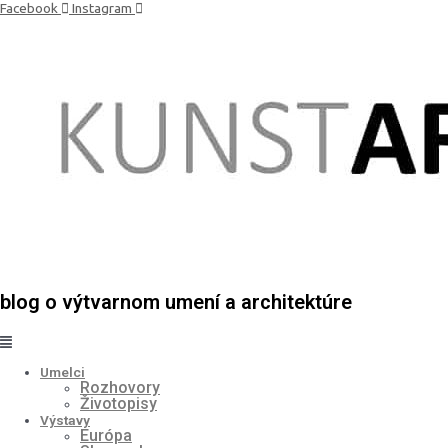
Preskočiť
Facebook
Instagram
na
obsah
blog o výtvarnom umení a architektúre
Umelci
Rozhovory
Životopisy
Výstavy
Európa