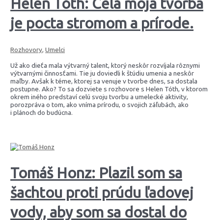
Helen Tóth: Celá moja tvorba
je pocta stromom a prírode.
Rozhovory
,
Umelci
Už ako dieťa mala výtvarný talent, ktorý neskôr rozvíjala rôznymi
výtvarnými činnosťami. Tie ju doviedli k štúdiu umenia a neskôr
maľby. Avšak k téme, ktorej sa venuje v tvorbe dnes, sa dostala
postupne. Ako? To sa dozviete s rozhovore s Helen Tóth, v ktorom
okrem iného predstaví celú svoju tvorbu a umelecké aktivity,
porozpráva o tom, ako vníma prírodu, o svojich záľubách, ako
i plánoch do budúcna.
Tomáš Honz: Plazil som sa
šachtou proti prúdu ľadovej
vody, aby som sa dostal do