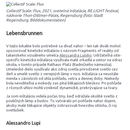
Collectif Scale: Flux, 2021, svetelná inštalácia, RE.LIGHT festival,
nádvorie Thon-Dittmer-Palais, Regensburg (foto: Stadt
Regensburg, Bilddokumentation)
Lebensbrunnen
V tejto lokalite bolo potrebné sa dívať nahor – len tak divák mohol
spozorovať kinetickú inštaláciu s názvom Fragments of reality od
talianskeho vizuálneho umelca
Alessandra Lupiho
. Udržateľná site-
specific kinetická inštalácia využívala malé zrkadlá a vietor na odraz
okolia, v tomto prípade Rathaus-Platz (Radničného námestia).
Umelecké dielo využívalo ako zdroj svetla prirodzené svetlo cez
deň a umelé svetlo z verejných lámp v noci. Inštalácia sa neustále
menila v závislosti od uhla pohľadu, vetra a dennej doby. Niekedy
bola neviditeľná a inokedy zas plná blikajúcich bleskov. Pri pohľade
z rôznych uhlov mohli vzniknúť dynamické, prekrývajúce sa tvary.
Ja som inštaláciu videla počas tmy, keď odrážala okolité svetlo z
pouličných lámp a budov. To vytváralo pri pohľade nahor dojem,
akoby malé blikajúce objekty zobrazovali hviezdnu oblohu, či roj
svetlušiek.
Alessandro Lupi