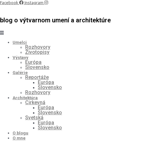
Preskočiť
Facebook
Instagram
na
obsah
blog o výtvarnom umení a architektúre
Umelci
Rozhovory
Životopisy
Výstavy
Európa
Slovensko
Galérie
Reportáže
Európa
Slovensko
Rozhovory
Architektúra
Cirkevná
Európa
Slovensko
Svetská
Európa
Slovensko
O blogu
O mne