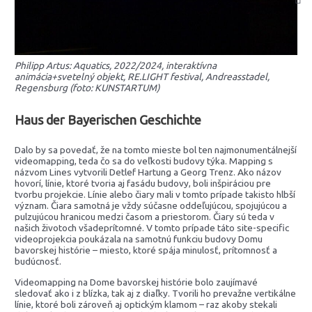
Philipp Artus: Aquatics, 2022/2024, interaktívna
animácia+svetelný objekt, RE.LIGHT festival, Andreasstadel,
Regensburg (foto: KUNSTARTUM)
Haus der Bayerischen Geschichte
Dalo by sa povedať, že na tomto mieste bol ten najmonumentálnejší
videomapping, teda čo sa do veľkosti budovy týka. Mapping s
názvom Lines vytvorili Detlef Hartung a Georg Trenz. Ako názov
hovorí, línie, ktoré tvoria aj fasádu budovy, boli inšpiráciou pre
tvorbu projekcie. Línie alebo čiary mali v tomto prípade takisto hlbší
význam. Čiara samotná je vždy súčasne oddeľujúcou, spojujúcou a
pulzujúcou hranicou medzi časom a priestorom. Čiary sú teda v
našich životoch všadeprítomné. V tomto prípade táto site-specific
videoprojekcia poukázala na samotnú funkciu budovy Domu
bavorskej histórie – miesto, ktoré spája minulosť, prítomnosť a
budúcnosť.
Videomapping na Dome bavorskej histórie bolo zaujímavé
sledovať ako i z blízka, tak aj z diaľky. Tvorili ho prevažne vertikálne
línie, ktoré boli zároveň aj optickým klamom – raz akoby stekali