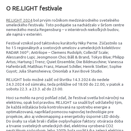
O RE.LIGHT festivale
RE.LIGHT 2024
bol prvým ročníkom medzinárodného svetelného
umeleckého festivalu. Toto podujatie sa nachádzalo v širšom centre
nemeckého mesta Regensburg – v interiéroch niekoľkých budov,
ale najmä v exteriéri.
Festival vznikol pod taktovkou kurátorky Niky Perne. Zúčastnilo sa
ho 15 regionálnych a svetových umelcov a umeleckých kolektívov:
RADAR 360º ; Antrilope – Clemens Rudolph; Collectif Scale;
Alessandro Lupi; Jeongmoon Choi; Båll & Brand, Tokyo Blue; Philipp
Artus; Hartung | Trenz; Quiet Ensemble; Die Bildmaschine; Vanessa
Hafenbrädl; Matthias Franz, Manuel Schiller, Henrik Stelter; Sophie
Guyot; Julia Shamsheieva; Onionlab a Xavi Bové Studio.
RE.LIGHT bolo možné zažiť od štvrtku 14.3.2024 do nedele
24.3.2024 od súmraku, teda približne od 18.00 do 22.00, v piatok a
sobotu 22.3. a 23.3. až do 23.00.
Hoci sa mohlo na prvý pohľad zdať, že festival svetla bol náročný na
elektrinu, opak bol pravdou. RE.LIGHT sa snažil byť udržateľný tým,
že každá inštalácia bola kontrolovaná na spotrebu energie a
optimalizovaná, napríklad pomocou najnovšej technológie pre
projekcie, ako aj videomapping a energeticky úsporné LED diódy.
Do úvahy sa však brali i ďalšie ovplyvňujúce faktory: otváracia doba
a trvanie svetelných umeleckých diel, elektrina vyrobená CO2
neutrálnym spôsobom, lebo 100% bola využitá iba zelená elektrina