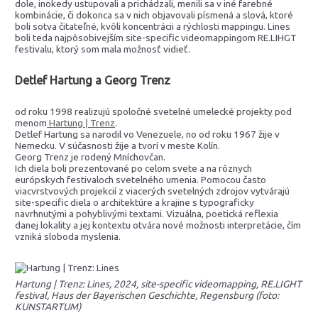
dole, inokedy ustupovali a prichádzali, menili sa v iné farebné
kombinácie, či dokonca sa v nich objavovali písmená a slová, ktoré
boli sotva čitateľné, kvôli koncentrácii a rýchlosti mappingu. Lines
boli teda najpôsobivejším site-specific videomappingom RE.LIHGT
festivalu, ktorý som mala možnosť vidieť.
Detlef Hartung a Georg Trenz
od roku 1998 realizujú spoločné svetelné umelecké projekty pod
menom
Hartung ǀ Trenz
.
Detlef Hartung sa narodil vo Venezuele, no od roku 1967 žije v
Nemecku. V súčasnosti žije a tvorí v meste Kolín.
Georg Trenz je rodený Mníchovčan.
Ich diela boli prezentované po celom svete a na rôznych
európskych festivaloch svetelného umenia. Pomocou často
viacvrstvových projekcií z viacerých svetelných zdrojov vytvárajú
site-specific diela o architektúre a krajine s typograficky
navrhnutými a pohyblivými textami. Vizuálna, poetická reflexia
danej lokality a jej kontextu otvára nové možnosti interpretácie, čím
vzniká sloboda myslenia.
Hartung | Trenz: Lines, 2024, site-specific videomapping, RE.LIGHT
festival, Haus der Bayerischen Geschichte, Regensburg (foto:
KUNSTARTUM)