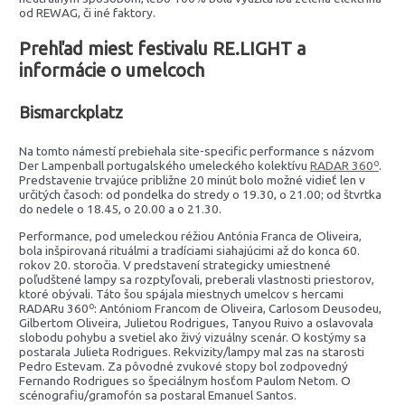
od REWAG, či iné faktory.
Prehľad miest festivalu RE.LIGHT a
informácie o umelcoch
Bismarckplatz
Na tomto námestí prebiehala site-specific performance s názvom
Der Lampenball portugalského umeleckého kolektívu
RADAR 360º
.
Predstavenie trvajúce približne 20 minút bolo možné vidieť len v
určitých časoch: od pondelka do stredy o 19.30, o 21.00; od štvrtka
do nedele o 18.45, o 20.00 a o 21.30.
Performance, pod umeleckou réžiou Antónia Franca de Oliveira,
bola inšpirovaná rituálmi a tradíciami siahajúcimi až do konca 60.
rokov 20. storočia. V predstavení strategicky umiestnené
poľudštené lampy sa rozptyľovali, preberali vlastnosti priestorov,
ktoré obývali. Táto šou spájala miestnych umelcov s hercami
RADARu 360º: Antóniom Francom de Oliveira, Carlosom Deusodeu,
Gilbertom Oliveira, Julietou Rodrigues, Tanyou Ruivo a oslavovala
slobodu pohybu a svetiel ako živý vizuálny scenár. O kostýmy sa
postarala Julieta Rodrigues. Rekvizity/lampy mal zas na starosti
Pedro Estevam. Za pôvodné zvukové stopy bol zodpovedný
Fernando Rodrigues so špeciálnym hosťom Paulom Netom. O
scénografiu/gramofón sa postaral Emanuel Santos.