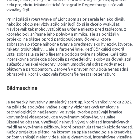
celú projekciu. Minimalistické fotografie Regensburgu určovali
vizuálny štýl.
Pri inštalácii (Your) Wave of Light som sa prizerala len ako divák,
nakoľko okolo nej vždy stálo pár ľudí, čo si ju chcelo vyskúšať.
Návštevník tak mohol vstúpiť na určené miesto pred tabletom, z
ktorého boli snímané jeho pohyby a mimika. Tie sa odrážali v
projekcii na plátne oproti participujúcemu človeku, ktoré
zobrazovalo rôzne náhodné tvary a predmety ako hviezdy, štvorce,
rakety, trojuholníky…, ale aj farbené línie. Keď účinkujúci otvoril
ústa, zobrazila sa jeho lineárna podoba tváre na plátne. Celá táto
interaktívna projekcia pôsobila psychedelicky, akoby sa človek stal
súčasťou nejakej videohry. Dojem umocňoval odraz vody medzi
plátnom a participantom. Zároveň v pravom rohu bola nenápadná
obrazovka, ktorá ukazovala fotografie mesta Regensburg.
Bildmaschine
je nemecký inovatívny umelecký start-up, ktorý vznikol v roku 2022
na základe spoločnej vášne skupiny vizionárskych umelcov a
technologických nadšencov. Vo svojej tvorbe posúvajú hranice
konvenčnej videoprodukcie vytváraním pútavého, vizuálne
úžasného obsahu. Využívajú najnovší vývoj v oblasti interaktívnych
médií na vytváranie zážitkov, ktoré presahujú rámec každodennosti.
Každý projekt je plátno, na ktorom sa spája technológia a kreativita,
pričom vznikajú nielen videá, ale aj dynamické, interaktívne vizuálne