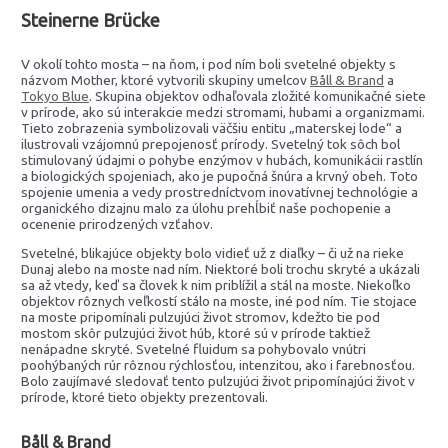
Steinerne Brücke
V okolí tohto mosta – na ňom, i pod ním boli svetelné objekty s
názvom Mother, ktoré vytvorili skupiny umelcov
Båll & Brand
a
Tokyo Blue
. Skupina objektov odhaľovala zložité komunikačné siete
v prírode, ako sú interakcie medzi stromami, hubami a organizmami.
Tieto zobrazenia symbolizovali väčšiu entitu „materskej lode“ a
ilustrovali vzájomnú prepojenosť prírody. Svetelný tok sôch bol
stimulovaný údajmi o pohybe enzýmov v hubách, komunikácii rastlín
a biologických spojeniach, ako je pupočná šnúra a krvný obeh. Toto
spojenie umenia a vedy prostredníctvom inovatívnej technológie a
organického dizajnu malo za úlohu prehĺbiť naše pochopenie a
ocenenie prirodzených vzťahov.
Svetelné, blikajúce objekty bolo vidieť už z diaľky – či už na rieke
Dunaj alebo na moste nad ním. Niektoré boli trochu skryté a ukázali
sa až vtedy, keď sa človek k nim priblížil a stál na moste. Niekoľko
objektov rôznych veľkostí stálo na moste, iné pod ním. Tie stojace
na moste pripomínali pulzujúci život stromov, kdežto tie pod
mostom skôr pulzujúci život húb, ktoré sú v prírode taktiež
nenápadne skryté. Svetelné fluidum sa pohybovalo vnútri
poohýbaných rúr rôznou rýchlosťou, intenzitou, ako i farebnosťou.
Bolo zaujímavé sledovať tento pulzujúci život pripomínajúci život v
prírode, ktoré tieto objekty prezentovali.
Båll & Brand