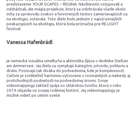
predstavenie YOUR SCAPES – REGINA. Návštevníci vstupovali a
odchádzali, ale mágia projekcie, ktorá sa odohrávala všade okolo
mňa za sprievodu zvukov a hovorených textov zameriavajúcich sa
na ekológiu, ostávala. Toto dielo bolo jedným z najvýraznejších
poukazujúcich na ekológiu, ktorá bola príznačná pre RE.LIGHT
festival.
Vanessa Hafenbrädl
je nemecká vizuálna umelkyňa a aktivistka žijúca v dedinke Dießen
am Ammersee. Jej diela sa vymykajú kategórii, pôvodu, pohlaviu a
druhu. Posúvajú tak diváka do podvedomia, kde je komplexnosť.
Cieľom je zviditeľniť harmóniu vytvorenú v rozmanitých a niekedy aj
protichodných podnetoch na podvedomej úrovni. Svoje
videomappingy taktiež spája so sklárskou tvorbu, ktorú v roku
2019 objavila vo svojej rodinnej histórii. Jej videomappingy je
možné vidieť po celom svete.