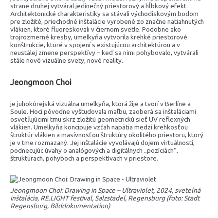
strane druhej vytváral jedinečný priestorový a hĺbkový efekt.
Architektonické charakteristiky sa stávali východiskovým bodom
pre zložité, priechodné inštalácie vyrobené zo značne natiahnutých
vlákien, ktoré fluoreskovali v čiernom svetle. Podobne ako
trojrozmerné kresby, umelkyňa vytvorila krehké priestorové
konštrukcie, ktoré v spojení s existujúcou architektúrou a v
neustálej zmene perspektívy – keď sa nimi pohybovalo, vytvárali
stále nové vizuálne svety, nové reality.
Jeongmoon Choi
je juhokórejská vizuálna umelkyňa, ktorá žije a tvorí v Berlíne a
Soule. Hoci pôvodne vyštudovala maľbu, zaoberá sa inštaláciami
osvetľujúcimi tmu skrz zložitú geometrickú sieť UV reflexných
vlákien. Umelkyňa koncipuje vzťah napätia medzi krehkosťou
štruktúr vlákien a masívnosťou štruktúry okolitého priestoru, ktorý
je v tme rozmazaný. Jej inštalácie vyvolávajú dojem virtuálnosti,
podnecujúc úvahy o analógových a digitálnych „pozíciách“,
štruktúrach, pohyboch a perspektívach v priestore.
Jeongmoon Choi: Drawing in Space – Ultraviolet, 2024, svetelná
inštalácia, RE.LIGHT festival, Salzstadel, Regensburg (foto: Stadt
Regensburg, Bilddokumentation)