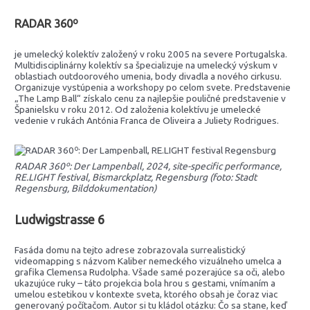
RADAR 360º
je umelecký kolektív založený v roku 2005 na severe Portugalska.
Multidisciplinárny kolektív sa špecializuje na umelecký výskum v
oblastiach outdoorového umenia, body divadla a nového cirkusu.
Organizuje vystúpenia a workshopy po celom svete. Predstavenie
„The Lamp Ball“ získalo cenu za najlepšie pouličné predstavenie v
Španielsku v roku 2012. Od založenia kolektívu je umelecké
vedenie v rukách Antónia Franca de Oliveira a Juliety Rodrigues.
RADAR 360º: Der Lampenball, 2024, site-specific performance,
RE.LIGHT festival, Bismarckplatz, Regensburg (foto: Stadt
Regensburg, Bilddokumentation)
Ludwigstrasse 6
Fasáda domu na tejto adrese zobrazovala surrealistický
videomapping s názvom Kaliber nemeckého vizuálneho umelca a
grafika Clemensa Rudolpha. Všade samé pozerajúce sa oči, alebo
ukazujúce ruky – táto projekcia bola hrou s gestami, vnímaním a
umelou estetikou v kontexte sveta, ktorého obsah je čoraz viac
generovaný počítačom. Autor si tu kládol otázku: Čo sa stane, keď