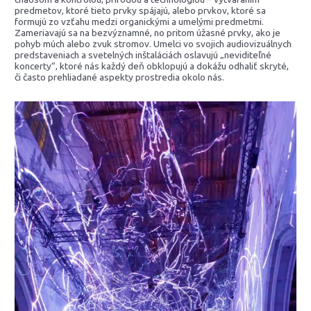
predmetov, ktoré tieto prvky spájajú, alebo prvkov, ktoré sa
formujú zo vzťahu medzi organickými a umelými predmetmi.
Zameriavajú sa na bezvýznamné, no pritom úžasné prvky, ako je
pohyb múch alebo zvuk stromov. Umelci vo svojich audiovizuálnych
predstaveniach a svetelných inštaláciách oslavujú „neviditeľné
koncerty“, ktoré nás každý deň obklopujú a dokážu odhaliť skryté,
či často prehliadané aspekty prostredia okolo nás.