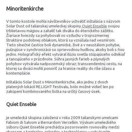
Minoritenkirche
V tomto kostole mohla návštevníkov uchvátiť inštalácia s názvom
Solar Dust od talianskej umeleckej skupiny
Quiet Enseble
svojou
trblietavou mágiou a zahaliť tak diváka do éterického zážitku.
Žiariace hviezdy sa pohybovali vo vzduchu v trojrozmernej
štruktúre podobnej oblakom, ktorá sa vznášala nad vesmírom.
Tieto slnečné častice boli dynamické, živé a v neustálom pohybe,
pulzujúce v synchronizácii so sprievodnou hudbou, akoby boli s ňou
jedno. Holografický efekt vytváral ilúziu svetla stúpajúceho odnikiaľ
a tancujúceho v prázdnote. Súhra jasných farieb a plynulých
pohybov vytvárala nadpozemský obraz; transcendentnú cestu, na
ktorej sa diváci mohli ponoriť za hranice reality do ríše úžasu a
kontemplácie.
Inštaláciu Solar Dust v Minoritenkirsche, ako jednu z dvoch
platených lokácií RE.LIGHT festivalu, bolo možné vidieť len po
zakúpení kombinovaného lístka na určitý časový úsek.
Quiet Enseble
je umelecká skupina založená v roku 2009 talianskymi umelcami
Fabiom di Salvom a Bernardom Vercellim. Výskum umeleckého
súboru Quiet Enseble prechádza pozorovaním rovnováhy medzi
chaosom a kontrolou, prírodou a technológiou – vytváraním