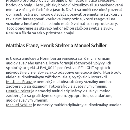
Niekoľko projektorov synchrónne premietalo matice svetelných
bodov do hmly. Tieto „oblaky bodov“ vizualizovali 3D naskenované
miesta v rôznych farbách a jasoch. Diváci sa mohli cez okná pozerať
do miestnosti a pomocou ovládača posúvať premietané štruktúry a
tak s nimi interagovať. Zvukové kompozície, ktoré reagovali na
vizuálne a hmatové dianie, bolo možné vnímať cez reproduktory.
Toto ponorenie sa stávalo nekonečnou slučkou svetla a zvuku.
Realita a fikcia sa tak v priestore spájali.
Matthias Franz, Henrik Stelter a Manuel Schiller
je trojica umelcov z Norimbergu venujúca sa rôznym formám
audiovizuálneho umenia, ktoré formujú rôznorodé vplyvy. Ich
spoločný projekt „LPM_001“ pre festival RE.LIGHT spojil ich
individuálne vízie, aby vzniklo pôsobivé umelecké dielo, ktoré bolo
nielen audiovizuálnym zážitkom, ale aj vyzývalo k interakcii.
Matthias Franz
je nemecký multidisciplinárny vizuálny umelec
zaoberajúci sa dizajnom, fotografiou a svetelným umením.
Henrik Stelter
je nemecký multidisciplinárny vizuálny umelec
zaoberajúci sa grafickým dizajnom, typografiou, soundartom,
audiovizuálnym umením.
Manuel Schiller
je nemecký multidisciplinárny audiovizuálny umelec.