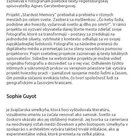
zaznievali k fotografiám poetické texty regensburgskej
spisovateľky Agnes Gerstenbergovej.
Projekt „Stardust Memory“ prebiehal a prebieha v rôznych
mestách po celom svete. Zaoberá sa myšlienkou: „Čo keby ľudia,
podobne ako hviezdy, vyžarovali svetlo aj dlho po smrti?“. V rámci
projektu sú vyzvaní obyvatelia danej štvrte mesta zdieľať svoje
fotografie, ktoré sa transformujú – postavy sa zredukujú na
jednoduché siluety, vytrhnuté z kontextu: odhaľujú sa vo svojej
najzákladnejšej ľudskosti. Fotografie sa následne prenesú do
digitálneho média a premietajú sa na steny susedstva pomocou
projektorov. Popri svetelnej projekcie zaznievajú aj texty lokálnych
spisovateľov. Súbežne na webstránke projektu je možné vidieť
originálnu fotografiu a dozvedieť sa o nej viac. Odhalením týchto
intímnych a súkromných prvkov vo verejnom priestore tak vytvára
projekt hviezdny prach – pamäťové spojenie medzi ľuďmi a časom,
čím ponúka súčasnú evokáciu toho, čo tvorí spoločnosť ľudí za
geografickými a časovými hranicami.
Sophie Guyot
je švajčiarska umelkyňa, ktorá hoci vyštudovala literatúru,
vizuálnemu umeniu sa začala venovať ako samouk. Svetlo sa
čoskoro ukázalo ako jej obľúbený materiál. Jej tvorba sa zameriava
na neochvejný vzťah medzi človekom a jeho biotopom. Umelkyňa v
spolupráci s architektmi vytvára taktiež trvalé inštalácie, ako aj
experimentálne videá, ktoré premieta na veľké plátna.