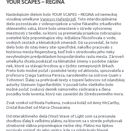
YOUR SCAPES – REGINA
Nasledujúcim dielom bolo YOUR SCAPES – REGINA od nemeckej
vizuálnej umelkyne
Vanessy Hafenbrädl
. Toto interdisciplinárne
dielo pozostávalo z videoprojekcie a ručne fúkaného zrkadlového
skleneného valca, ktoré bolo umiestené v strede vytvorenej
miestnosti z textílie, na ktorú sa premietala projekcia zobrazujúca
svetelné lúče pripomínajúce vlny. Inštalácia filozofovala o vode,
vodných cestách a klimatických zmenách. Dá sa povedať, že toto
dielo bolo do istej miery site-specifické, nakoľko pracovalo s
históriou mesta Regensburg, keď boli v stredoveku jeho rieky
nevyhnutným predpokladom hospodárskeho rastu mesta. Zároveň
umelkyňa chcela poukázať na klimatické zmeny v podobe záplav
riek, ktoré sa stávajú hrozbou aj v týchto zemepisných šírkach.
Preto bolo možné počuť i poetické texty od aktivistu, spisovateľa a
profesora Craiga Santosa Pereza, narodeného na ostrove Guam v
Tichomorí. Ďalej sa prehrávali texty o topení ľadovcov od islandskej
autorky Steinunn Sigurðardóttir. V pozadí toho všetkého bolo
možné počuť zvukový denník námorného záchranára a člena
posádky lode Iuventa, ktorý nás zaviedol do Stredozemného mora.
Zvuk vznikol od Roela Funkena, zvuková koláž od Anny McCarthy,
Cristal Baschet od Marca Chouaraina.
Od interaktívneho diela (Your) Wave of Light som sa presunula
chodbou ďalej k veľkému plátnu, na ktorom sa v strede pohybovali
strieborné vlákna pripomínajúce riečne vlny. Plátno ma šípkou
pozývalo vstúpiť do jeho vnútra, kde sa odohrávalo hlavné