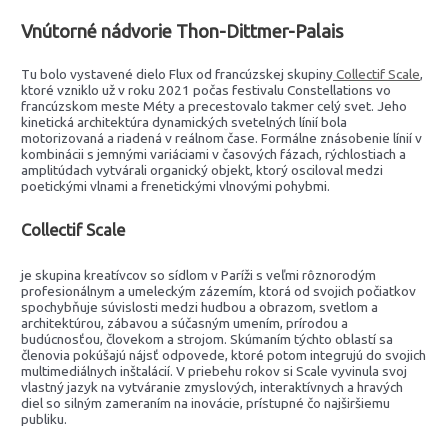
Vnútorné nádvorie Thon-Dittmer-Palais
Tu bolo vystavené dielo Flux od francúzskej skupiny
Collectif Scale
,
ktoré vzniklo už v roku 2021 počas festivalu Constellations vo
francúzskom meste Méty a precestovalo takmer celý svet. Jeho
kinetická architektúra dynamických svetelných línií bola
motorizovaná a riadená v reálnom čase. Formálne znásobenie línií v
kombinácii s jemnými variáciami v časových fázach, rýchlostiach a
amplitúdach vytvárali organický objekt, ktorý osciloval medzi
poetickými vlnami a frenetickými vlnovými pohybmi.
Collectif Scale
je skupina kreatívcov so sídlom v Paríži s veľmi rôznorodým
profesionálnym a umeleckým zázemím, ktorá od svojich počiatkov
spochybňuje súvislosti medzi hudbou a obrazom, svetlom a
architektúrou, zábavou a súčasným umením, prírodou a
budúcnosťou, človekom a strojom. Skúmaním týchto oblastí sa
členovia pokúšajú nájsť odpovede, ktoré potom integrujú do svojich
multimediálnych inštalácií. V priebehu rokov si Scale vyvinula svoj
vlastný jazyk na vytváranie zmyslových, interaktívnych a hravých
diel so silným zameraním na inovácie, prístupné čo najširšiemu
publiku.