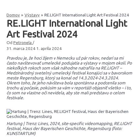
Domov
Výstavy
RE.LIGHT International Light Art Festival 2024
RE.LIGHT International Light
Art Festival 2024
Od
Petronela
/
31. marca 2024
1. apríla 2024
Pravdou je, že hoci žijem v Nemecku už pár rokov, nedarí sa mi
často navštevovať umelecké podujatia a výstavy v mojom okolí. Po
niekoľkých rokoch som však náhodne natrafila na RE.LIGHT –
Medzinárodný svetelný umelecký festival konajúci sa v bavorskom
meste Regensburg, ktorý sa konal od 14.3.2024-24.3.2024.
Okrem toho, že jeho návšteva bola spontánna a podcenila som
trochu aj počasie, pokúsim sa vám v reportáži objasniť všetko – i to,
čo som na vlastne oči nevidela, aby ste mali predstavu o celom
festivale.
Hartung | Trenz: Lines, 2024, site-specific videomapping, RE.LIGHT
festival, Haus der Bayerischen Geschichte, Regensburg (foto:
KUNSTARTUM)