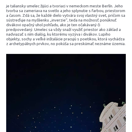
je taliansky umelec žijúci a tvoriaci v nemeckom meste Berlín. Jeho
tvorba sa zameriava na svetlo a jeho splynutie s farbou, priestorom
a časom. Zdá sa, že každé dielo vytvára svoj vlastný svet, pričom sa
sústreďuje na myšlienku „inverzie“, teda na možnosť ponúknuť
divákovi opačný uhol pohľadu, ako je ten očakávaný či
predpovedaný. Umelec sa vždy snaží využiť priestor ako základ a
nadviazať s ním dialóg, ku ktorému vyzýva i divákov. Lupiho
objekty, sochy a veľké inštalácie pracujú s poetikou, ktorá vychádza
z archetypálnych prvkov, no pokúša sa preskúmať neznáme územia.