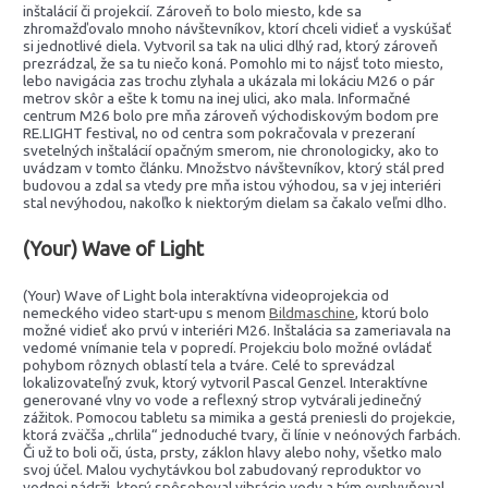
inštalácií či projekcií. Zároveň to bolo miesto, kde sa
zhromažďovalo mnoho návštevníkov, ktorí chceli vidieť a vyskúšať
si jednotlivé diela. Vytvoril sa tak na ulici dlhý rad, ktorý zároveň
prezrádzal, že sa tu niečo koná. Pomohlo mi to nájsť toto miesto,
lebo navigácia zas trochu zlyhala a ukázala mi lokáciu M26 o pár
metrov skôr a ešte k tomu na inej ulici, ako mala. Informačné
centrum M26 bolo pre mňa zároveň východiskovým bodom pre
RE.LIGHT festival, no od centra som pokračovala v prezeraní
svetelných inštalácií opačným smerom, nie chronologicky, ako to
uvádzam v tomto článku. Množstvo návštevníkov, ktorý stál pred
budovou a zdal sa vtedy pre mňa istou výhodou, sa v jej interiéri
stal nevýhodou, nakoľko k niektorým dielam sa čakalo veľmi dlho.
(Your) Wave of Light
(Your) Wave of Light bola interaktívna videoprojekcia od
nemeckého video start-upu s menom
Bildmaschine
, ktorú bolo
možné vidieť ako prvú v interiéri M26. Inštalácia sa zameriavala na
vedomé vnímanie tela v popredí. Projekciu bolo možné ovládať
pohybom rôznych oblastí tela a tváre. Celé to sprevádzal
lokalizovateľný zvuk, ktorý vytvoril Pascal Genzel. Interaktívne
generované vlny vo vode a reflexný strop vytvárali jedinečný
zážitok. Pomocou tabletu sa mimika a gestá preniesli do projekcie,
ktorá zväčša „chrlila“ jednoduché tvary, či línie v neónových farbách.
Či už to boli oči, ústa, prsty, záklon hlavy alebo nohy, všetko malo
svoj účel. Malou vychytávkou bol zabudovaný reproduktor vo
vodnej nádrži, ktorý spôsoboval vibrácie vody a tým ovplyvňoval