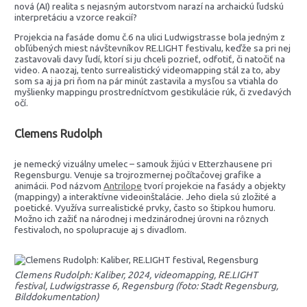
nová (AI) realita s nejasným autorstvom narazí na archaickú ľudskú
interpretáciu a vzorce reakcií?
Projekcia na fasáde domu č.6 na ulici Ludwigstrasse bola jedným z
obľúbených miest návštevníkov RE.LIGHT festivalu, keďže sa pri nej
zastavovali davy ľudí, ktorí si ju chceli pozrieť, odfotiť, či natočiť na
video. A naozaj, tento surrealistický videomapping stál za to, aby
som sa aj ja pri ňom na pár minút zastavila a mysľou sa vtiahla do
myšlienky mappingu prostredníctvom gestikulácie rúk, či zvedavých
očí.
Clemens Rudolph
je nemecký vizuálny umelec – samouk žijúci v Etterzhausene pri
Regensburgu. Venuje sa trojrozmernej počítačovej grafike a
animácii. Pod názvom
Antrilope
tvorí projekcie na fasády a objekty
(mappingy) a interaktívne videoinštalácie. Jeho diela sú zložité a
poetické. Využíva surrealistické prvky, často so štipkou humoru.
Možno ich zažiť na národnej i medzinárodnej úrovni na rôznych
festivaloch, no spolupracuje aj s divadlom.
Clemens Rudolph: Kaliber, 2024, videomapping, RE.LIGHT
festival, Ludwigstrasse 6, Regensburg (foto: Stadt Regensburg,
Bilddokumentation)