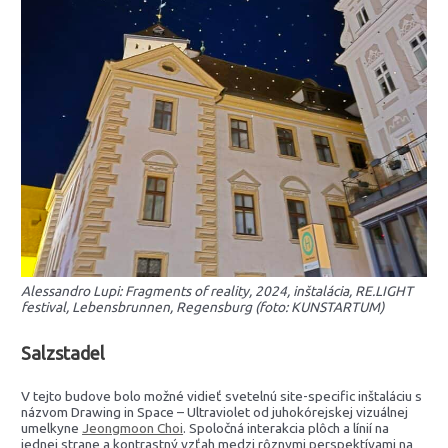
Alessandro Lupi: Fragments of reality, 2024, inštalácia, RE.LIGHT
festival, Lebensbrunnen, Regensburg (foto: KUNSTARTUM)
Salzstadel
V tejto budove bolo možné vidieť svetelnú site-specific inštaláciu s
názvom Drawing in Space – Ultraviolet od juhokórejskej vizuálnej
umelkyne
Jeongmoon Choi
. Spoločná interakcia plôch a línií na
jednej strane a kontrastný vzťah medzi rôznymi perspektívami na