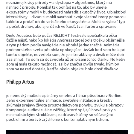
neznámej krásy prírody – a dystopia – algoritmus, ktorý má
nahradiť prírodu. Ponúkal tak pohľad na to, ako by umelé
ekosystémy mohli v budúcnosti nahradiť skutočný život. Objekt bol
interaktívny – diváci si mohli navrhnúť svoje vlastné tvory pomocou
tabletu a pridať ich do virtuálneho ekosystému. Mohli si vybrať typ
a počet druhov, ako aj určiť ich veľkosť, tvar, farbu a správanie.
Dielo Aquatics bolo počas RE.LIGHT festivalu spočiatku trošku
ťažšie nájsť, nakoľko lokácia Andreasstadel bola trošku obšírnejšia
a tým pádom podľa navigácie nie až taká jednoznačná. Animácia
podmorského sveta pôsobila upokojujúco. Avšak keď som bola pri
tomto objekte, nevedela som, že je interaktívny a divák môže doň
zasiahnuť. To som sa dozvedela až pri písaní tohto článku. No keby
som aj mala takúto možnosť, asi by značnú chvíľu trvalo, kým by
som sa na rad dostala, keďže okolo objektu bolo dosť divákov.
Philipp Artus
je nemecký multidisciplinárny umelec a filmár pôsobiaci v Berlíne.
Jeho experimentálne animácie, svetelné inštalácie a kresby
skúmajú prejavy života prostredníctvom pohybu, zvuku a obrazov.
Komponuje audiovizuálne zážitky, ktoré spájajú hravé prvky s
minimalistickými štruktúrami, nadčasové témy so súčasnými
postrehmi a búrlivé zrýchlenie s kontemplatívnym tichom.