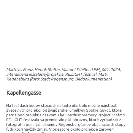
Matthias Franz, Henrik Stelter, Manuel Schiller: LPM_001, 2024,
interaktívna inštalácia/projekcia, RE.LIGHT festival, M26,
Regensburg (foto: Stadt Regensburg, Bilddokumentation)
Kapellengasse
Na fasádach budov stojacich na tejto ulici bolo možné nájsť päť
svetelných projekcií od švajčiarskej umelkyni
Sophie Guyot
, ktoré
patria pod projekt s názvom
The Stardust Memory Project
. V rámci
RE.LIGHT festivalu sa premietalo päť obrazov, ktoré vychádzali z
fotografií rodinných albumov Regensburgčanov obsahujúcich stopy
ľudí, ktorí navždy zmizli. V priestore okolo projekcie zároveň