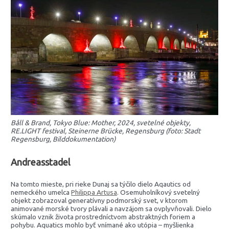
Båll & Brand, Tokyo Blue: Mother, 2024, svetelné objekty,
RE.LIGHT festival, Steinerne Brücke, Regensburg (foto: Stadt
Regensburg, Bilddokumentation)
Andreasstadel
Na tomto mieste, pri rieke Dunaj sa týčilo dielo Aqautics od
nemeckého umelca
Philippa Artusa
. Osemuholníkový svetelný
objekt zobrazoval generatívny podmorský svet, v ktorom
animované morské tvory plávali a navzájom sa ovplyvňovali. Dielo
skúmalo vznik života prostredníctvom abstraktných foriem a
pohybu. Aquatics mohlo byť vnímané ako utópia – myšlienka