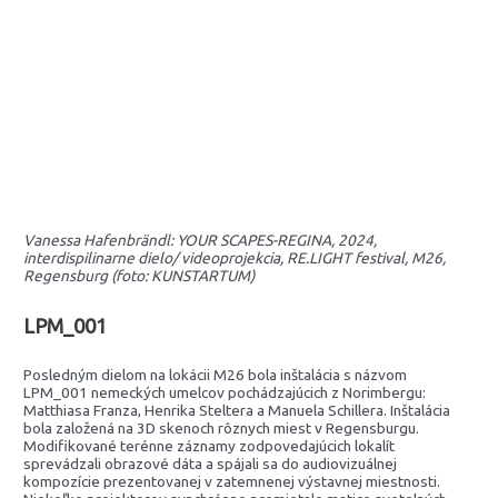
Vanessa Hafenbrändl: YOUR SCAPES-REGINA, 2024,
interdispilinarne dielo/ videoprojekcia, RE.LIGHT festival, M26,
Regensburg (foto: KUNSTARTUM)
LPM_001
Posledným dielom na lokácii M26 bola inštalácia s názvom
LPM_001 nemeckých umelcov pochádzajúcich z Norimbergu:
Matthiasa Franza, Henrika Steltera a Manuela Schillera. Inštalácia
bola založená na 3D skenoch rôznych miest v Regensburgu.
Modifikované terénne záznamy zodpovedajúcich lokalít
sprevádzali obrazové dáta a spájali sa do audiovizuálnej
kompozície prezentovanej v zatemnenej výstavnej miestnosti.