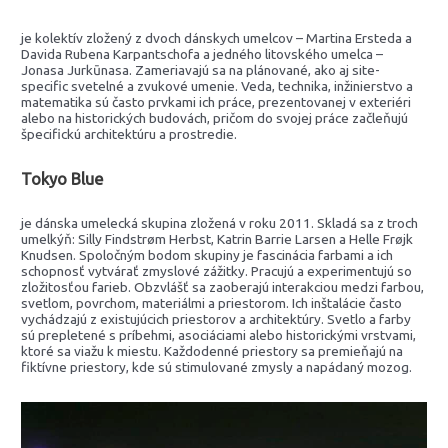
je kolektív zložený z dvoch dánskych umelcov – Martina Ersteda a
Davida Rubena Karpantschofa a jedného litovského umelca –
Jonasa Jurkūnasa. Zameriavajú sa na plánované, ako aj site-
specific svetelné a zvukové umenie. Veda, technika, inžinierstvo a
matematika sú často prvkami ich práce, prezentovanej v exteriéri
alebo na historických budovách, pričom do svojej práce začleňujú
špecifickú architektúru a prostredie.
Tokyo Blue
je dánska umelecká skupina zložená v roku 2011. Skladá sa z troch
umelkýň: Silly Findstrøm Herbst, Katrin Barrie Larsen a Helle Frøjk
Knudsen. Spoločným bodom skupiny je fascinácia farbami a ich
schopnosť vytvárať zmyslové zážitky. Pracujú a experimentujú so
zložitosťou farieb. Obzvlášť sa zaoberajú interakciou medzi farbou,
svetlom, povrchom, materiálmi a priestorom. Ich inštalácie často
vychádzajú z existujúcich priestorov a architektúry. Svetlo a farby
sú prepletené s príbehmi, asociáciami alebo historickými vrstvami,
ktoré sa viažu k miestu. Každodenné priestory sa premieňajú na
fiktívne priestory, kde sú stimulované zmysly a napádaný mozog.