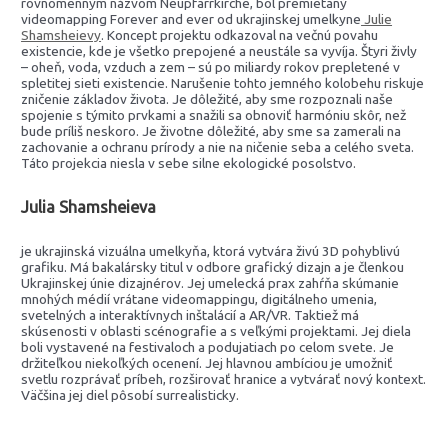
rovnomenným názvom Neupfarrkirche, bol premietaný
videomapping Forever and ever od ukrajinskej umelkyne
Julie
Shamsheievy
. Koncept projektu odkazoval na večnú povahu
existencie, kde je všetko prepojené a neustále sa vyvíja. Štyri živly
– oheň, voda, vzduch a zem – sú po miliardy rokov prepletené v
spletitej sieti existencie. Narušenie tohto jemného kolobehu riskuje
zničenie základov života. Je dôležité, aby sme rozpoznali naše
spojenie s týmito prvkami a snažili sa obnoviť harmóniu skôr, než
bude príliš neskoro. Je životne dôležité, aby sme sa zamerali na
zachovanie a ochranu prírody a nie na ničenie seba a celého sveta.
Táto projekcia niesla v sebe silne ekologické posolstvo.
Julia Shamsheieva
je ukrajinská vizuálna umelkyňa, ktorá vytvára živú 3D pohyblivú
grafiku. Má bakalársky titul v odbore grafický dizajn a je členkou
Ukrajinskej únie dizajnérov. Jej umelecká prax zahŕňa skúmanie
mnohých médií vrátane videomappingu, digitálneho umenia,
svetelných a interaktívnych inštalácií a AR/VR. Taktiež má
skúsenosti v oblasti scénografie a s veľkými projektami. Jej diela
boli vystavené na festivaloch a podujatiach po celom svete. Je
držiteľkou niekoľkých ocenení. Jej hlavnou ambíciou je umožniť
svetlu rozprávať príbeh, rozširovať hranice a vytvárať nový kontext.
Väčšina jej diel pôsobí surrealisticky.