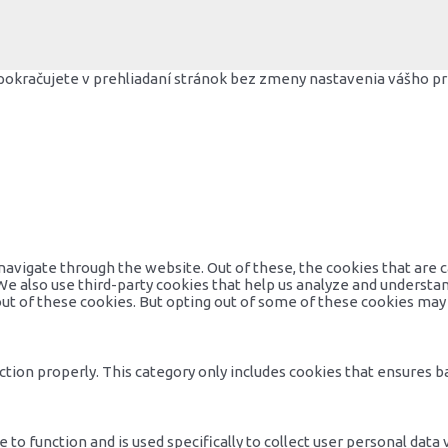
pokračujete v prehliadaní stránok bez zmeny nastavenia vášho pre
avigate through the website. Out of these, the cookies that are 
 We also use third-party cookies that help us analyze and understa
out of these cookies. But opting out of some of these cookies may
tion properly. This category only includes cookies that ensures ba
 to function and is used specifically to collect user personal dat