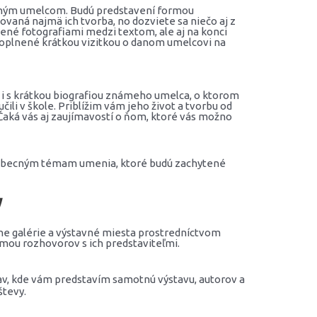
ným umelcom. Budú predstavení formou
vaná najmä ich tvorba, no dozviete sa niečo aj z
ené fotografiami medzi textom, ale aj na konci
 doplnené krátkou vizitkou o danom umelcovi na
 i s krátkou biografiou známeho umelca, o ktorom
učili v škole. Priblížim vám jeho život a tvorbu od
 Čaká vás aj zaujímavostí o ňom, ktoré vás možno
obecným témam umenia, ktoré budú zachytené
y
tne galérie a výstavné miesta prostredníctvom
rmou rozhovorov s ich predstaviteľmi.
v, kde vám predstavím samotnú výstavu, autorov a
števy.