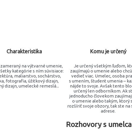
Charakteristika
Komu je určený
e zameraný na výtvarné umenie,
Je určený všetkým ľuďom, kto
všetky kategórie s ním súvisiace:
zaujímajú o umenie alebo chc
ektúra, maliarstvo, sochárstvo,
vedieť viac. Umelec, osoba pr
ka, fotografia, úžitkový dizajn,
s umením, študent umenia – kaž
ý dizajn, umelecké remeslá...
nájde to svoje. Avšak tento blo
určený len odborníkom. Ak st
jednoducho človekom zaujímaj
o umenie alebo takým, ktorý s
rozšíriť svoje obzory, tak ste na
adrese.
Rozhovory s umelc