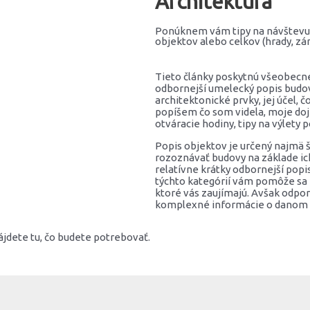
Architektúra
Ponúknem vám tipy na návštevu 
objektov alebo celkov (hrady, zámk
Tieto články poskytnú všeobecné 
odbornejší umelecký popis budov
architektonické prvky, jej účel, č
popíšem čo som videla, moje doj
otváracie hodiny, tipy na výlety p
Popis objektov je určený najmä 
rozoznávať budovy na základe ic
relatívne krátky odbornejší pop
týchto kategórií vám pomôže sa ro
ktoré vás zaujímajú. Avšak odpor
komplexné informácie o danom 
jdete tu, čo budete potrebovať.