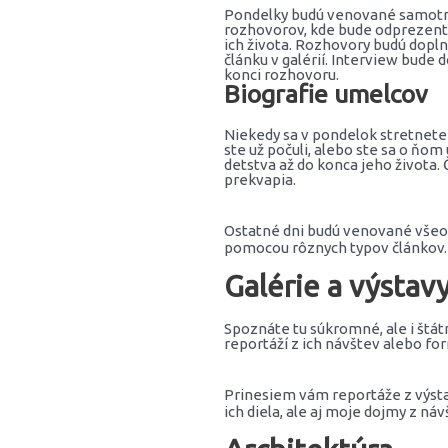
Pondelky budú venované samot
rozhovorov, kde bude odprezento
ich života. Rozhovory budú dopln
článku v galérií. Interview bude
konci rozhovoru.
Biografie umelcov
Niekedy sa v pondelok stretnete
ste už počuli, alebo ste sa o ňom 
detstva až do konca jeho života.
prekvapia.
Ostatné dni budú venované vše
pomocou rôznych typov článkov.
Galérie a výstav
Spoznáte tu súkromné, ale i štá
reportáží z ich návštev alebo fo
Prinesiem vám reportáže z výsta
ich diela, ale aj moje dojmy z náv