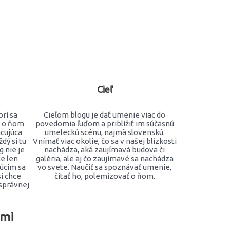
Cieľ
rí sa
Cieľom blogu je dať umenie viac do
ú o ňom
povedomia ľuďom a priblížiť im súčasnú
acujúca
umeleckú scénu, najmä slovenskú.
dý si tu
Vnímať viac okolie, čo sa v našej blízkosti
g nie je
nachádza, aká zaujímavá budova či
e len
galéria, ale aj čo zaujímavé sa nachádza
úcim sa
vo svete. Naučiť sa spoznávať umenie,
i chce
čítať ho, polemizovať o ňom.
 správnej
ami