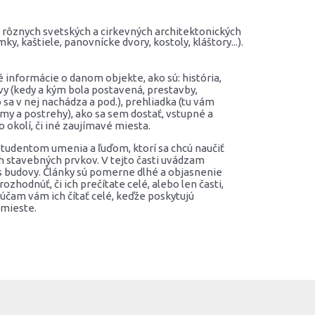
rôznych svetských a cirkevných architektonických
y, kaštiele, panovnícke dvory, kostoly, kláštory...).
informácie o danom objekte, ako sú: história,
y (kedy a kým bola postavená, prestavby,
o sa v nej nachádza a pod.), prehliadka (tu vám
my a postrehy), ako sa sem dostať, vstupné a
o okolí, či iné zaujímavé miesta.
študentom umenia a ľuďom, ktorí sa chcú naučiť
h stavebných prvkov. V tejto časti uvádzam
is budovy. Články sú pomerne dlhé a objasnenie
zhodnúť, či ich prečítate celé, alebo len časti,
účam vám ich čítať celé, keďže poskytujú
mieste.