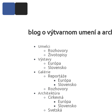
blog o výtvarnom umení a arc
Umelci
Rozhovory
Životopisy
Výstavy
Európa
Slovensko
Galérie
Reportáže
Európa
Slovensko
Rozhovory
Architektúra
Cirkevná
Európa
Slovensko
Svetská