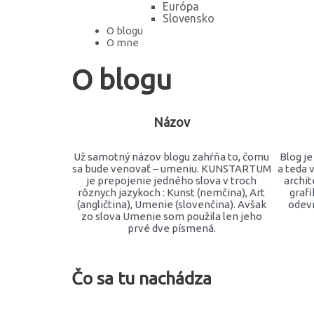
Európa
Slovensko
O blogu
O mne
O blogu
Názov
Už samotný názov blogu zahŕňa to, čomu
Blog j
sa bude venovať – umeniu. KUNSTARTUM
a teda 
je prepojenie jedného slova v troch
archit
rôznych jazykoch : Kunst (nemčina), Art
grafi
(angličtina), Umenie (slovenčina). Avšak
odevn
zo slova Umenie som použila len jeho
prvé dve písmená.
Čo sa tu nachádza