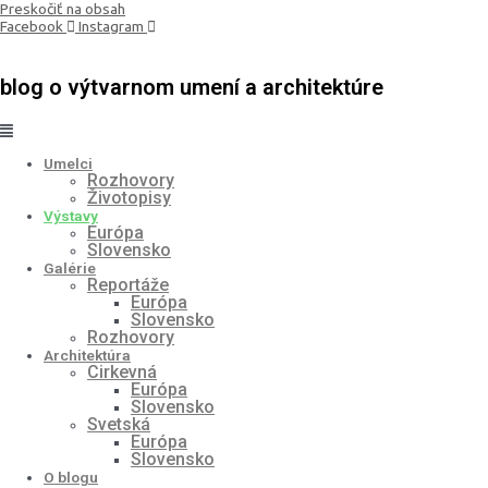
Preskočiť na obsah
Facebook
Instagram
blog o výtvarnom umení a architektúre
Umelci
Rozhovory
Životopisy
Výstavy
Európa
Slovensko
Galérie
Reportáže
Európa
Slovensko
Rozhovory
Architektúra
Cirkevná
Európa
Slovensko
Svetská
Európa
Slovensko
O blogu