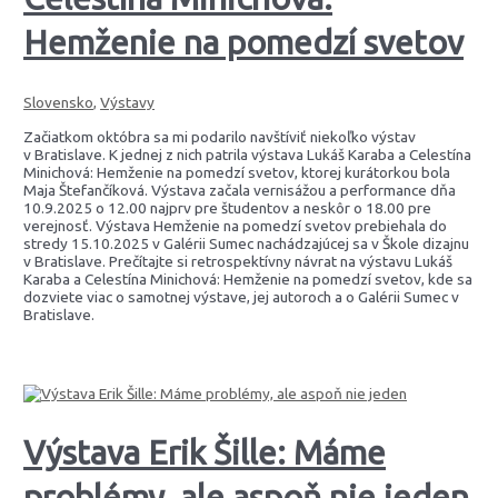
Hemženie na pomedzí svetov
Slovensko
,
Výstavy
Začiatkom októbra sa mi podarilo navštíviť niekoľko výstav
v Bratislave. K jednej z nich patrila výstava Lukáš Karaba a Celestína
Minichová: Hemženie na pomedzí svetov, ktorej kurátorkou bola
Maja Štefančíková. Výstava začala vernisážou a performance dňa
10.9.2025 o 12.00 najprv pre študentov a neskôr o 18.00 pre
verejnosť. Výstava Hemženie na pomedzí svetov prebiehala do
stredy 15.10.2025 v Galérii Sumec nachádzajúcej sa v Škole dizajnu
v Bratislave. Prečítajte si retrospektívny návrat na výstavu Lukáš
Karaba a Celestína Minichová: Hemženie na pomedzí svetov, kde sa
dozviete viac o samotnej výstave, jej autoroch a o Galérii Sumec v
Bratislave.
Výstava Erik Šille: Máme
problémy, ale aspoň nie jeden