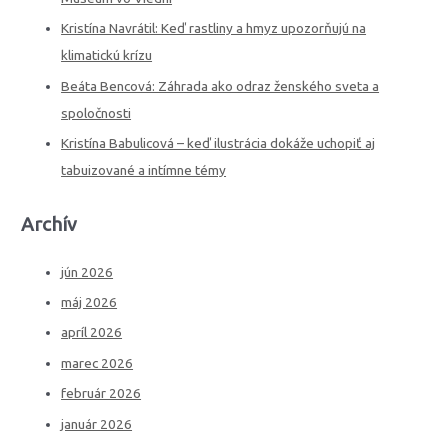
Kristína Navrátil: Keď rastliny a hmyz upozorňujú na
klimatickú krízu
Beáta Bencová: Záhrada ako odraz ženského sveta a
spoločnosti
Kristína Babulicová – keď ilustrácia dokáže uchopiť aj
tabuizované a intímne témy
Archív
jún 2026
máj 2026
apríl 2026
marec 2026
február 2026
január 2026