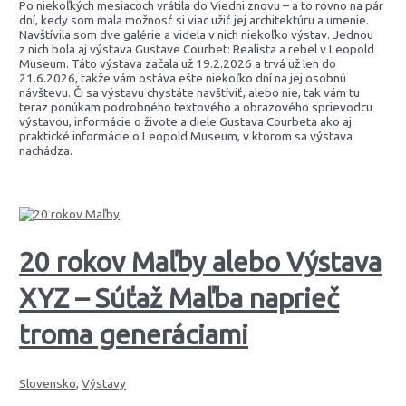
Po niekoľkých mesiacoch vrátila do Viedni znovu – a to rovno na pár
dní, kedy som mala možnosť si viac užiť jej architektúru a umenie.
Navštívila som dve galérie a videla v nich niekoľko výstav. Jednou
z nich bola aj výstava Gustave Courbet: Realista a rebel v Leopold
Museum. Táto výstava začala už 19.2.2026 a trvá už len do
21.6.2026, takže vám ostáva ešte niekoľko dní na jej osobnú
návštevu. Či sa výstavu chystáte navštíviť, alebo nie, tak vám tu
teraz ponúkam podrobného textového a obrazového sprievodcu
výstavou, informácie o živote a diele Gustava Courbeta ako aj
praktické informácie o Leopold Museum, v ktorom sa výstava
nachádza.
20 rokov Maľby alebo Výstava
XYZ – Súťaž Maľba naprieč
troma generáciami
Slovensko
,
Výstavy