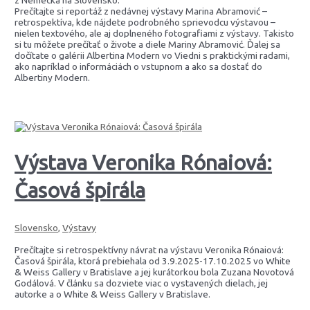
Prečítajte si reportáž z nedávnej výstavy Marina Abramović –
retrospektíva, kde nájdete podrobného sprievodcu výstavou –
nielen textového, ale aj doplneného fotografiami z výstavy. Takisto
si tu môžete prečítať o živote a diele Mariny Abramović. Ďalej sa
dočítate o galérii Albertina Modern vo Viedni s praktickými radami,
ako napríklad o informáciách o vstupnom a ako sa dostať do
Albertiny Modern.
Výstava Veronika Rónaiová:
Časová špirála
Slovensko
,
Výstavy
Prečítajte si retrospektívny návrat na výstavu Veronika Rónaiová:
Časová špirála, ktorá prebiehala od 3.9.2025-17.10.2025 vo White
& Weiss Gallery v Bratislave a jej kurátorkou bola Zuzana Novotová
Godálová. V článku sa dozviete viac o vystavených dielach, jej
autorke a o White & Weiss Gallery v Bratislave.