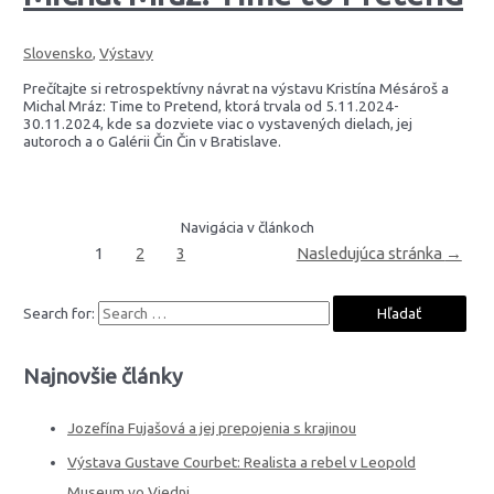
Slovensko
,
Výstavy
Prečítajte si retrospektívny návrat na výstavu Kristína Mésároš a
Michal Mráz: Time to Pretend, ktorá trvala od 5.11.2024-
30.11.2024, kde sa dozviete viac o vystavených dielach, jej
autoroch a o Galérii Čin Čin v Bratislave.
Navigácia v článkoch
1
2
3
Nasledujúca stránka
→
Search for:
Najnovšie články
Jozefína Fujašová a jej prepojenia s krajinou
Výstava Gustave Courbet: Realista a rebel v Leopold
Museum vo Viedni