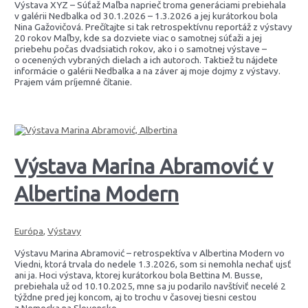
Výstava XYZ – Súťaž Maľba naprieč troma generáciami prebiehala
v galérii Nedbalka od 30.1.2026 – 1.3.2026 a jej kurátorkou bola
Nina Gažovičová. Prečítajte si tak retrospektívnu reportáž z výstavy
20 rokov Maľby, kde sa dozviete viac o samotnej súťaži a jej
priebehu počas dvadsiatich rokov, ako i o samotnej výstave –
o ocenených vybraných dielach a ich autoroch. Taktiež tu nájdete
informácie o galérii Nedbalka a na záver aj moje dojmy z výstavy.
Prajem vám príjemné čítanie.
Výstava Marina Abramović v
Albertina Modern
Európa
,
Výstavy
Výstavu Marina Abramović – retrospektíva v Albertina Modern vo
Viedni, ktorá trvala do nedele 1.3.2026, som si nemohla nechať ujsť
ani ja. Hoci výstava, ktorej kurátorkou bola Bettina M. Busse,
prebiehala už od 10.10.2025, mne sa ju podarilo navštíviť necelé 2
týždne pred jej koncom, aj to trochu v časovej tiesni cestou
z Nemecka na Slovensko.