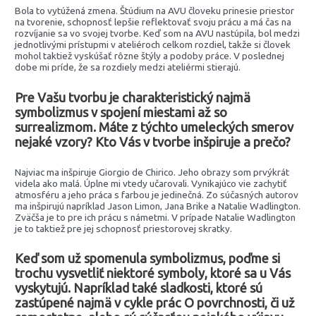
Bola to vytúžená zmena. Štúdium na AVU človeku prinesie priestor
na tvorenie, schopnosť lepšie reflektovať svoju prácu a má čas na
rozvíjanie sa vo svojej tvorbe. Keď som na AVU nastúpila, bol medzi
jednotlivými prístupmi v ateliéroch celkom rozdiel, takže si človek
mohol taktiež vyskúšať rôzne štýly a podoby práce. V poslednej
dobe mi príde, že sa rozdiely medzi ateliérmi stierajú.
Pre Vašu tvorbu je charakteristický najmä
symbolizmus v spojení miestami až so
surrealizmom. Máte z týchto umeleckých smerov
nejaké vzory? Kto Vás v tvorbe inšpiruje a prečo?
Najviac ma inšpiruje Giorgio de Chirico. Jeho obrazy som prvýkrát
videla ako malá. Úplne mi vtedy učarovali. Vynikajúco vie zachytiť
atmosféru a jeho práca s farbou je jedinečná. Zo súčasných autorov
ma inšpirujú napríklad Jason Limon, Jana Brike a Natalie Wadlington.
Zväčša je to pre ich prácu s námetmi. V prípade Natalie Wadlington
je to taktiež pre jej schopnosť priestorovej skratky.
Keď som už spomenula symbolizmus, poďme si
trochu vysvetliť niektoré symboly, ktoré sa u Vás
vyskytujú. Napríklad také sladkosti, ktoré sú
zastúpené najmä v cykle prác O povrchnosti, či už