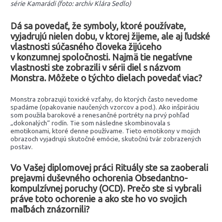
série Kamarádi (foto: archív Klára Sedlo)
Dá sa povedať, že symboly, ktoré používate,
vyjadrujú nielen dobu, v ktorej žijeme, ale aj ľudské
vlastnosti súčasného človeka žijúceho
v konzumnej spoločnosti. Najmä tie negatívne
vlastnosti ste zobrazili v sérii diel s názvom
Monstra. Môžete o týchto dielach povedať viac?
Monstra zobrazujú toxické vzťahy, do ktorých často nevedome
spadáme (opakovanie naučených vzorcov a pod.). Ako inšpiráciu
som použila barokové a renesančné portréty na prvý pohľad
„dokonalých“ rodín. Tie som následne skombinovala s
emotikonami, ktoré denne používame. Tieto emotikony v mojich
obrazoch vyjadrujú skutočné emócie, skutočnú tvár zobrazených
postav.
Vo Vašej diplomovej práci Rituály ste sa zaoberali
prejavmi duševného ochorenia Obsedantno-
kompulzívnej poruchy (OCD). Prečo ste si vybrali
práve toto ochorenie a ako ste ho vo svojich
maľbách znázornili?