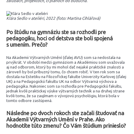
záľubách, projektoch, či plánoch do budúcna.
Klára Sedlo v ateliéri, 2022 (foto: Martina Cihlářová)
Po štúdiu na gymnáziu ste sa rozhodli pre
pedagogiku, hoci od detstva ste boli spojená
s umením. Prečo?
Na Akademii Výtvarných Umění (ďalej AVU) som sa nedostala na
prvýkrát. V období medzi gymnáziom a Akadémiou som uvažovala
aj nad odborom, ktorý by mi mohol dať nejaké praktické znalosti a
zároveň by bol príbuzný tomu, čo chcem robiť. V ten rok som sa
dostala na Estetiku na Filozofickej fakulte Univerzity Karlovej (ďalej
UK) a na Pedagogickú fakultu UK na odbor Výtvarná výchova a
pedagogika. Nakoniec som sa rozhodla pre Pedagogickú fakultu,
jednak kvôli praktickej výuke výtvarných techník a na druhej strane
kvôli tomu, že sa zaujímam o vývojovú psychológiu, ktorá bola v
tomto odbore zastúpená.
Následne po dvoch rokoch ste začali študovať na
Akademii Výtvarných Umění v Prahe. Ako
hodnotíte túto zmenu? Čo Vám štúdium prinieslo?