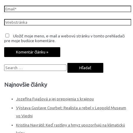
Uložiť moje meno, e-mail a webovú stránku v tomto prehliadači
pre moje budúce komentáre.
Najnovšie články
Jozefína Fujašová a jej prepojenia s krajinou
Výstava Gustave Courbet: Realista a rebel v Leopold Museum
vo Viedni
Kristína Navrátil: Keď rastliny a hmyz upozorňujú na klimatickú
krízu