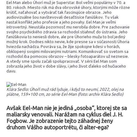
Eel Man alebo Úhorí muž je Superstar. Bol veľmi populárny v 70. a
80. rokoch. Miesto rúk má dva obrovské úhory, ktorými môže rôzne
krútiť, naťahovať a vytvárať tak fascinujúce obrazce. Jeho
audiovizuálne šou navštevovali desaťtisíce fanúšikov. Tu však
nastal konflikt jeho profesie a jeho povahy. Eel Man je veľmi
introvertný. Neustála pozornosť mu nerobila dobre. Pre zachovanie
svojho psychického zdravia sa rozhodol stiahnuť do ústrania. Jeho
fanúšikovia to neniesli dobre, ale pre Úhorieho muža to bol jediný
možný krok. Dodnes nikto nevie, kde presne sa v súčasnosti Úhoria
hviezda nachádza. Povráva sa, že žije spokojne kdesi v horách,
obklopený svojimi milovanými nutriami. Komunikovať so svetom sa
rozhodol iba pomocou obrazov – blesky fotoaparátov už neznesie.
A vtedy sme spolu začali spolupracovať. V sérii Eel Man som
zobrazila jeho život v dobe slávy, i jeho život ďaleko od hučiaceho
davu.
Klára Sedlo: Úhoří muž rád lyžuje, i když to neumí, 2022, olej na
plátne, 159×100 cm, zo série Eel-Man (foto: archív Klára Sedlo)
Avšak Eel-Man nie je jediná „osoba“, ktorej ste sa
maliarsky venovali. Narážam na cyklus diel J. H.
Fogbow. Je zobrazenie tejto záhadnej ženy
druhom Vášho autoportrétu, či alter-ega?