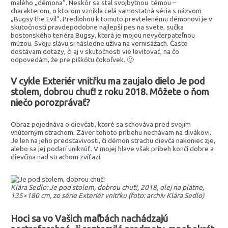
malého „démona“. Neskôr sa stal svojbytnou témou –
charakterom, o ktorom vznikla celá samostatná séria s názvom
„Bugsy the Evil“. Predlohou k tomuto prevtelenému démonovi je v
skutočnosti pravdepodobne najlepší pes na svete, sučka
bostonského teriéra Bugsy, ktorá je mojou nevyčerpateľnou
múzou. Svoju slávu si následne užíva na vernisážach. Často
dostávam dotazy, či aj v skutočnosti vie levitovať, na čo
odpovedám, že pre piškótu čokoľvek. 🙂
V cykle Exteriér vnitřku ma zaujalo dielo Je pod
stolem, dobrou chuť! z roku 2018. Môžete o ňom
niečo porozprávať?
Obraz pojednáva o dievčati, ktoré sa schováva pred svojim
vnútorným strachom. Záver tohoto príbehu nechávam na divákovi.
Je len na jeho predstavivosti, či démon strachu dievča nakoniec zje,
alebo sa jej podarí uniknúť. V mojej hlave však príbeh končí dobre a
dievčina nad strachom zvíťazí.
Klára Sedlo: Je pod stolem, dobrou chuť!, 2018, olej na plátne,
135×180 cm, zo série Exteriér vnitřku (foto: archív Klára Sedlo)
Hoci sa vo Vašich maľbách nachádzajú