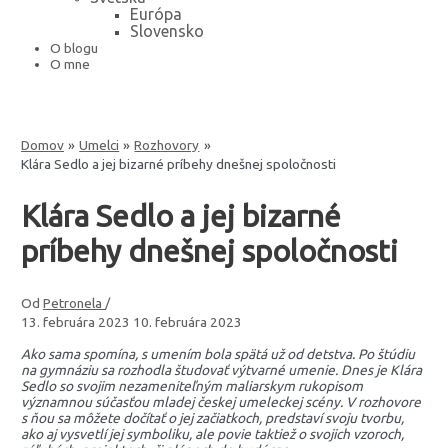
Európa
Slovensko
O blogu
O mne
Domov
Umelci
Rozhovory
Klára Sedlo a jej bizarné príbehy dnešnej spoločnosti
Klára Sedlo a jej bizarné
príbehy dnešnej spoločnosti
Od
Petronela
/
13. februára 2023
10. februára 2023
Ako sama spomína, s umením bola spätá už od detstva. Po štúdiu
na gymnáziu sa rozhodla študovať výtvarné umenie. Dnes je Klára
Sedlo so svojim nezameniteľným maliarskym rukopisom
významnou súčasťou mladej českej umeleckej scény. V rozhovore
s ňou sa môžete dočítať o jej začiatkoch, predstaví svoju tvorbu,
ako aj vysvetlí jej symboliku, ale povie taktiež o svojich vzoroch,