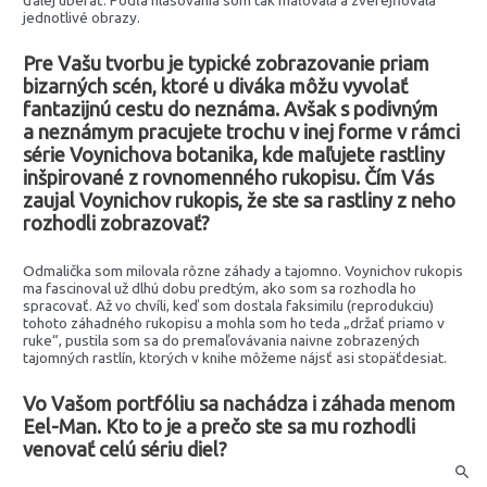
ďalej uberať. Podľa hlasovania som tak maľovala a zverejňovala
jednotlivé obrazy.
Pre Vašu tvorbu je typické zobrazovanie priam
bizarných scén, ktoré u diváka môžu vyvolať
fantazijnú cestu do neznáma. Avšak s podivným
a neznámym pracujete trochu v inej forme v rámci
série Voynichova botanika, kde maľujete rastliny
inšpirované z rovnomenného rukopisu. Čím Vás
zaujal Voynichov rukopis, že ste sa rastliny z neho
rozhodli zobrazovať?
Odmalička som milovala rôzne záhady a tajomno. Voynichov rukopis
ma fascinoval už dlhú dobu predtým, ako som sa rozhodla ho
spracovať. Až vo chvíli, keď som dostala faksimilu (reprodukciu)
tohoto záhadného rukopisu a mohla som ho teda „držať priamo v
ruke“, pustila som sa do premaľovávania naivne zobrazených
tajomných rastlín, ktorých v knihe môžeme nájsť asi stopäťdesiat.
Vo Vašom portfóliu sa nachádza i záhada menom
Eel-Man. Kto to je a prečo ste sa mu rozhodli
venovať celú sériu diel?