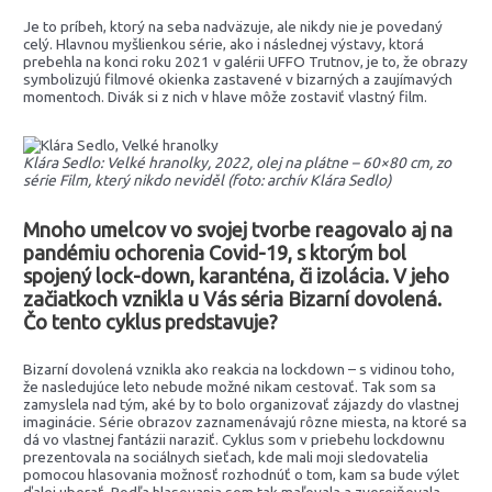
Je to príbeh, ktorý na seba nadväzuje, ale nikdy nie je povedaný
celý. Hlavnou myšlienkou série, ako i následnej výstavy, ktorá
prebehla na konci roku 2021 v galérii UFFO Trutnov, je to, že obrazy
symbolizujú filmové okienka zastavené v bizarných a zaujímavých
momentoch. Divák si z nich v hlave môže zostaviť vlastný film.
Klára Sedlo: Velké hranolky, 2022, olej na plátne – 60×80 cm, zo
série Film, který nikdo neviděl (foto: archív Klára Sedlo)
Mnoho umelcov vo svojej tvorbe reagovalo aj na
pandémiu ochorenia Covid-19, s ktorým bol
spojený lock-down, karanténa, či izolácia. V jeho
začiatkoch vznikla u Vás séria Bizarní dovolená.
Čo tento cyklus predstavuje?
Bizarní dovolená vznikla ako reakcia na lockdown – s vidinou toho,
že nasledujúce leto nebude možné nikam cestovať. Tak som sa
zamyslela nad tým, aké by to bolo organizovať zájazdy do vlastnej
imaginácie. Série obrazov zaznamenávajú rôzne miesta, na ktoré sa
dá vo vlastnej fantázii naraziť. Cyklus som v priebehu lockdownu
prezentovala na sociálnych sieťach, kde mali moji sledovatelia
pomocou hlasovania možnosť rozhodnúť o tom, kam sa bude výlet