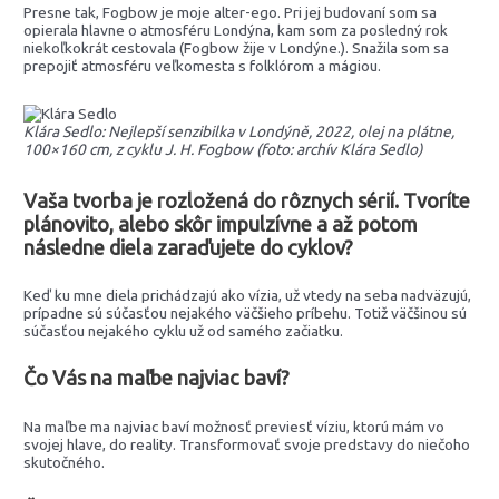
Presne tak, Fogbow je moje alter-ego. Pri jej budovaní som sa
opierala hlavne o atmosféru Londýna, kam som za posledný rok
niekoľkokrát cestovala (Fogbow žije v Londýne.). Snažila som sa
prepojiť atmosféru veľkomesta s folklórom a mágiou.
Klára Sedlo: Nejlepší senzibilka v Londýně, 2022, olej na plátne,
100×160 cm, z cyklu J. H. Fogbow (foto: archív Klára Sedlo)
Vaša tvorba je rozložená do rôznych sérií. Tvoríte
plánovito, alebo skôr impulzívne a až potom
následne diela zaraďujete do cyklov?
Keď ku mne diela prichádzajú ako vízia, už vtedy na seba nadväzujú,
prípadne sú súčasťou nejakého väčšieho príbehu. Totiž väčšinou sú
súčasťou nejakého cyklu už od samého začiatku.
Čo Vás na maľbe najviac baví?
Na maľbe ma najviac baví možnosť previesť víziu, ktorú mám vo
svojej hlave, do reality. Transformovať svoje predstavy do niečoho
skutočného.