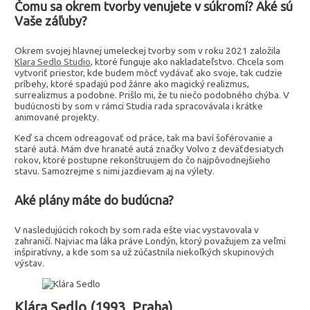
Čomu sa okrem tvorby venujete v súkromí? Aké sú
Vaše záľuby?
Okrem svojej hlavnej umeleckej tvorby som v roku 2021 založila
Klara Sedlo Studio
, ktoré funguje ako nakladateľstvo. Chcela som
vytvoriť priestor, kde budem môcť vydávať ako svoje, tak cudzie
príbehy, ktoré spadajú pod žánre ako magický realizmus,
surrealizmus a podobne. Prišlo mi, že tu niečo podobného chýba. V
budúcnosti by som v rámci Studia rada spracovávala i krátke
animované projekty.
Keď sa chcem odreagovať od práce, tak ma baví šoférovanie a
staré autá. Mám dve hranaté autá značky Volvo z deväťdesiatych
rokov, ktoré postupne rekonštruujem do čo najpôvodnejšieho
stavu. Samozrejme s nimi jazdievam aj na výlety.
Aké plány máte do budúcna?
V nasledujúcich rokoch by som rada ešte viac vystavovala v
zahraničí. Najviac ma láka práve Londýn, ktorý považujem za veľmi
inšpiratívny, a kde som sa už zúčastnila niekoľkých skupinových
výstav.
Klára Sedlo (1993, Praha)