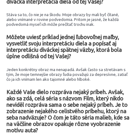
divácka interpretácia diela od tej Vašej?
Stáva sa to, čo nie je na škodu. Moje obrazy by mali byť čítané,
alebo vnímané v rovine podvedomia. Pritom je jasné, že každá
podvedomá myseľ ich môže prečítať trochu inak.
Môžete uviesť príklad jednej ľubovoľnej maľby,
vysvetliť svoju interpretáciu diela a popísať aj
interpretáciu diváckej spätnej väzby, ktorá bola
úplne odlišná od tej Vašej?
Jeden konkrétny obraz ma nenapadá. Avšak často sa stretávam s
tým, že moje temnejšie obrazy ľudia považujú za depresívne, zatiaľ
čo ja ich vnímam len ako tajomné alebo hlboké.
Každé Vaše dielo rozpráva nejaký príbeh. Avšak,
ako sa zdá, celá séria s názvom Film, který nikdo
neviděl rozpráva sama o sebe nejaký príbeh. Je to
zobrazenie nejakého celistvého príbehu, ktorý na
seba nadväzuje? O čom je táto séria malieb, kde sa
na väčšine obrazov opakuje rôzne vyobrazenie
motívu auta?