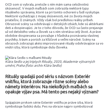
OCD som si vybrala, pretože s ním mám sama celoživotnú
skúsenosť. V mojich maľbách som zobrazila niektoré typy
rituálneho správania, ktoré sa pri tomto ochorení u ľudí vyskytuje.
Niektoré vychádzajú z mojej skúsenosti, iné zo života mojich
priateľov, či známych. Vždy však bol predlohou reálny príbeh.
Obrazové scény sa odohrávajú v detských izbách, kde sú aktérkami
deti a dospievajúci. Je to z toho dôvodu, že OCD sa často prejavuje
už od detského veku a človek sa s ním stretáva celý život. A práve
obdobie dospievania sa považuje z hľadiska poznávania vlastnej
psychiky, tráum a porúch za kľúčové a veľmi náročné. Scény na
obrazoch zobrazujú akési improvizované rituály odohrávajúce sa vo
vnútri izby, ktorá symbolizuje dušu človeka.
Klára Sedlo a jej triptych Rituály, 2020, Akademie výtvarných
umění, Praha (foto: archív Klára Sedlo)
Rituály spadajú pod sériu s názvom Exteriér
vnitřku, ktorá zobrazuje rôzne scény alebo
námety interiérov. Na niekoľkých maľbách sa
opakuje výjav psa. Má tento pes nejaký význam?
Spájajúcim prvkom série Exteriér vnitřku je práve izba, ktorá
symbolizuje ľudskú dušu. Pes na obraze najprv symbolizoval