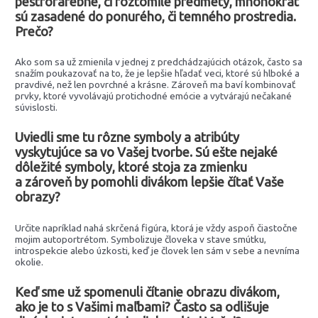
pestrofarebné, či roztomilé predmety, mnohokrát
sú zasadené do ponurého, či temného prostredia.
Prečo?
Ako som sa už zmienila v jednej z predchádzajúcich otázok, často sa
snažím poukazovať na to, že je lepšie hľadať veci, ktoré sú hlboké a
pravdivé, než len povrchné a krásne. Zároveň ma baví kombinovať
prvky, ktoré vyvolávajú protichodné emócie a vytvárajú nečakané
súvislosti.
Uviedli sme tu rôzne symboly a atribúty
vyskytujúce sa vo Vašej tvorbe. Sú ešte nejaké
dôležité symboly, ktoré stoja za zmienku
a zároveň by pomohli divákom lepšie čítať Vaše
obrazy?
Určite napríklad nahá skrčená figúra, ktorá je vždy aspoň čiastočne
mojim autoportrétom. Symbolizuje človeka v stave smútku,
introspekcie alebo úzkosti, keď je človek len sám v sebe a nevníma
okolie.
Keď sme už spomenuli čítanie obrazu divákom,
ako je to s Vašimi maľbami? Často sa odlišuje