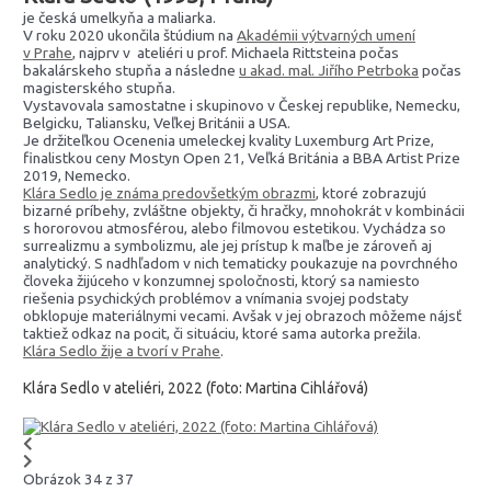
je česká umelkyňa a maliarka.
V roku 2020 ukončila štúdium na
Akadémii výtvarných umení
v Prahe
, najprv v ateliéri u prof. Michaela Rittsteina počas
bakalárskeho stupňa a následne
u akad. mal. Jiřího Petrboka
počas
magisterského stupňa.
Vystavovala samostatne i skupinovo v Českej republike, Nemecku,
Belgicku, Taliansku, Veľkej Británii a USA.
Je držiteľkou Ocenenia umeleckej kvality Luxemburg Art Prize,
finalistkou ceny Mostyn Open 21, Veľká Británia a BBA Artist Prize
2019, Nemecko.
Klára Sedlo je známa predovšetkým obrazmi
, ktoré zobrazujú
bizarné príbehy, zvláštne objekty, či hračky, mnohokrát v kombinácii
s hororovou atmosférou, alebo filmovou estetikou. Vychádza so
surrealizmu a symbolizmu, ale jej prístup k maľbe je zároveň aj
analytický. S nadhľadom v nich tematicky poukazuje na povrchného
človeka žijúceho v konzumnej spoločnosti, ktorý sa namiesto
riešenia psychických problémov a vnímania svojej podstaty
obklopuje materiálnymi vecami. Avšak v jej obrazoch môžeme nájsť
taktiež odkaz na pocit, či situáciu, ktoré sama autorka prežila.
Klára Sedlo žije a tvorí v Prahe
.
Klára Sedlo v ateliéri, 2022 (foto: Martina Cihlářová)
Obrázok 34 z 37