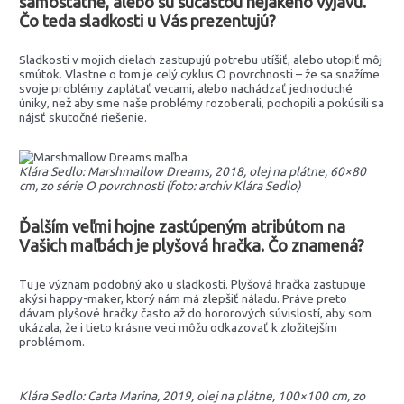
samostatne, alebo sú súčasťou nejakého výjavu.
Čo teda sladkosti u Vás prezentujú?
Sladkosti v mojich dielach zastupujú potrebu utíšiť, alebo utopiť môj
smútok. Vlastne o tom je celý cyklus O povrchnosti – že sa snažíme
svoje problémy zaplátať vecami, alebo nachádzať jednoduché
úniky, než aby sme naše problémy rozoberali, pochopili a pokúsili sa
nájsť skutočné riešenie.
Klára Sedlo: Marshmallow Dreams, 2018, olej na plátne, 60×80
cm, zo série O povrchnosti (foto: archív Klára Sedlo)
Ďalším veľmi hojne zastúpeným atribútom na
Vašich maľbách je plyšová hračka. Čo znamená?
Tu je význam podobný ako u sladkostí. Plyšová hračka zastupuje
akýsi happy-maker, ktorý nám má zlepšiť náladu. Práve preto
dávam plyšové hračky často až do hororových súvislostí, aby som
ukázala, že i tieto krásne veci môžu odkazovať k zložitejším
problémom.
Klára Sedlo: Carta Marina, 2019, olej na plátne, 100×100 cm, zo