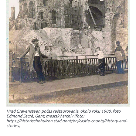
Hrad Gravensteen počas reštaurovania, okolo roku 1900, foto
Edmond Sacré, Gent, mestský archív (foto:
https://historischehuizen.stad.gent/en/castle-counts/history-and-
stories)