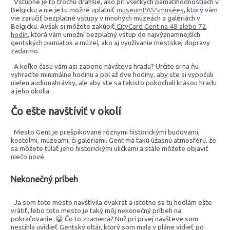
Vstupné je to trochu drahšie, ako pri všetkých pamätihodnostiach v
Belgicku a nie je tu možné uplatniť
museumPASSmusées
, ktorý vám
vie zaručiť bezplatné vstupy v mnohých múzeách a galériách v
Belgicku. Avšak si môžete zakúpiť
CityCard Gent na 48 alebo 72
hodín
, ktorá vám umožní bezplatný vstup do najvýznamnejších
gentských pamiatok a múzeí, ako aj využívanie mestskej dopravy
zadarmo.
A koľko času vám asi zaberie návšteva hradu? Určite si na ňu
vyhraďte minimálne hodinu a pol až dve hodiny, aby ste si vypočuli
nielen audionahrávky, ale aby ste sa takisto pokochali krásou hradu
a jeho okolia.
Čo ešte navštíviť v okolí
Mesto Gent je prešpikované rôznymi historickými budovami,
kostolmi, múzeami, či galériami. Gent má takú úžasnú atmosféru, že
sa môžete túlať jeho historickými uličkami a stále môžete objaviť
niečo nové.
Nekonečný príbeh
Ja som toto mesto navštívila dvakrát a istotne sa tu hodlám ešte
vrátiť, lebo toto mesto je taký môj nekonečný príbeh na
pokračovanie. 😀 Čo to znamená? Nuž pri prvej návšteve som
nestihla uvidieť Gentský oltár, ktorý som mala v pláne vidieť po