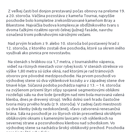
Z veľkej časti bol donjon prestavaný počas obnovy na prelome 19.
a 20. storočia. Väčšina pozostáva z kameňa Tournai, najvyššie
poschodie bolo kompletne zrekonštruované kameňom Bray a
Bluestone. Najväčšia budova komplexu je obdĺžnikového tvaru s
dvoma ťažkými rizalitmi oproti čelnej (južnej) fasáde, navrchu
označená tromi polkruhovými nárožnými vežami.
Nad prvým hradom z 9. alebo 10. storočia bol postavený hrad z
12. storočia, z ktorého zostali dve poschodia, ktoré sa okrem iného
využívali ako pivnica pre novostavbu.
Na stenách s hrúbkou cca 1,7 metra, z tournaiského vápenca,
vidieť na rôznych miestach vzor rybej kosti. V stenách strelnice vo
výške 1,80 metra sú úzke okná, nad ktorými je rad trámových
otvorov pre pôvodné medziposchodie. Na prvom poschodí vo
východnej stene sú dva výklenkové kozuby a v západnej stene dve
tmavé kóje. Súčasná podoba pochádza najmä z 13. – 14. storočia:
na zvýšenom prízemí štyri stĺpy spojené segmentovými oblúkmi
rozdeľujú sálu na dve lode (predtým nad nimi bola murovaná valená
klenba, dnes je drevený strop). Veľkú dolnú sieň hradu čiastočne
tvoria múry prvého hradu (z 9. storočia). V zadnej časti miestnosti
sú dve klenby (nikdy nedokončené), vľavo zatvorená renesančná
brána. Sála na poschodí je zo štyroch strán presvetlená okrúhlymi
oblúkovými oknami s kamennými lavicami v ich výklenkoch na
severnej strane a pozoruhodnou klenbou nad schodiskom. Vo
východnej stene sa nachádza široký oblúkovitý prechod. Poschodia