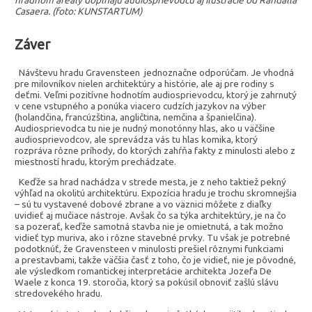
hradnom areály dopĺňajú audiosprievodcu aj ilustrácie od Randalla
Casaera. (foto: KUNSTARTUM)
Záver
Návštevu hradu Gravensteen jednoznačne odporúčam. Je vhodná
pre milovníkov nielen architektúry a histórie, ale aj pre rodiny s
deťmi. Veľmi pozitívne hodnotím audiosprievodcu, ktorý je zahrnutý
v cene vstupného a ponúka viacero cudzích jazykov na výber
(holandčina, francúzština, angličtina, nemčina a španielčina).
Audiosprievodca tu nie je nudný monotónny hlas, ako u väčšine
audiosprievodcov, ale sprevádza vás tu hlas komika, ktorý
rozpráva rôzne príhody, do ktorých zahŕňa fakty z minulosti alebo z
miestností hradu, ktorým prechádzate.
Keďže sa hrad nachádza v strede mesta, je z neho taktiež pekný
výhľad na okolitú architektúru. Expozícia hradu je trochu skromnejšia
– sú tu vystavené dobové zbrane a vo väznici môžete z diaľky
uvidieť aj mučiace nástroje. Avšak čo sa týka architektúry, je na čo
sa pozerať, keďže samotná stavba nie je omietnutá, a tak možno
vidieť typ muriva, ako i rôzne stavebné prvky. Tu však je potrebné
podotknúť, že Gravensteen v minulosti prešiel rôznymi funkciami
a prestavbami, takže väčšia časť z toho, čo je vidieť, nie je pôvodné,
ale výsledkom romantickej interpretácie architekta Jozefa De
Waele z konca 19. storočia, ktorý sa pokúsil obnoviť zašlú slávu
stredovekého hradu.