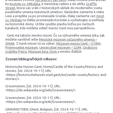
ku
Kostolu sv. Mikuláša
, k mestskej radnici a do uličky
Graffiti
Street
, ktorá vás vráti z historických uličiek do moderného sveta
pouličného umenia miestnych umelcov. Následne zamierte k rieke
Leie a prejdite sa po promenáde Graslei, ďalej zamierte cez
most
sv. Michala
na ďalšiu promenádu Korenlei a vychutnajte si pohľady
na historické domy. Určite využite plavbu loďou po riečnych
kanáloch, kde môžete vidieť mesto Gent inou perspektívou.
Gent má takisto mnoho múzeí. Čo sa výtvarného umenia týka, tak
môžete navštíviť ešte
Mestské múzeum súčasného umenia –
SMAK
. Z iných múzeí sú na výber:
Múzeum mesta Gent – STAM
,
Priemyselné múzeum
,
Univerzitné múzeum – GUM
,
Opátstvo
svätého Petra
,
Múzeum kina: Dom
a mnoho ďalších.
Zoznam bibliografických odkazov:
Historische Huizen Gent; Home/Castle of the Counts/History and
stories, [cit. 2024-10-11]. URL:
<https://historischehuizen.stad.gent/en/castle-counts/history-and-
stories/>.
Gravensteen, [cit. 2024-10-11]. URL:
<https://de.wikipedia.org/wiki/Gravensteen/>.
Gravensteen, [cit. 2024-10-11]. URL:
<https://en.wikipedia.org/wiki/Gravensteen/>.
GRAVENSTEEN; Ghent, Belgium, [cit. 2024-10-11]. URL: