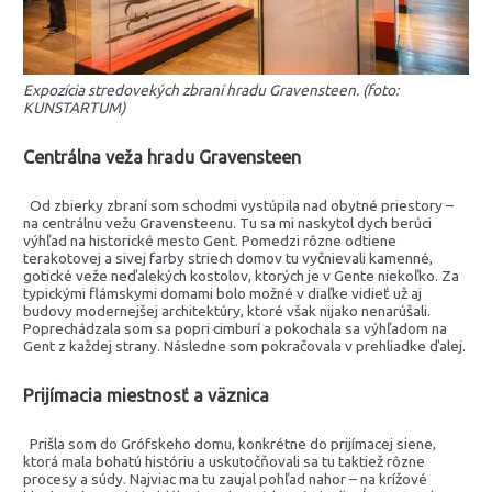
Expozícia stredovekých zbraní hradu Gravensteen. (foto:
KUNSTARTUM)
Centrálna veža hradu Gravensteen
Od zbierky zbraní som schodmi vystúpila nad obytné priestory –
na centrálnu vežu Gravensteenu. Tu sa mi naskytol dych berúci
výhľad na historické mesto Gent. Pomedzi rôzne odtiene
terakotovej a sivej farby striech domov tu vyčnievali kamenné,
gotické veže neďalekých kostolov, ktorých je v Gente niekoľko. Za
typickými flámskymi domami bolo možné v diaľke vidieť už aj
budovy modernejšej architektúry, ktoré však nijako nenarúšali.
Poprechádzala som sa popri cimburí a pokochala sa výhľadom na
Gent z každej strany. Následne som pokračovala v prehliadke ďalej.
Prijímacia miestnosť a väznica
Prišla som do Grófskeho domu, konkrétne do prijímacej siene,
ktorá mala bohatú históriu a uskutočňovali sa tu taktiež rôzne
procesy a súdy. Najviac ma tu zaujal pohľad nahor – na krížové