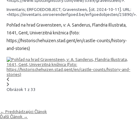
<https://www.spottinghistory.com/view/5389/gravensteen/>.
Inventaris; ERFGOEDOBJECT; Gravensteen, [cit. 2024-10-11]. URL:
<https://inventaris.onroerenderfgoed.be/erfgoedobjecten/25890/>.
Pohľad na hrad Gravensteen, v: A. Sanderus, Flandria Illustrata,
1641, Gent, Univerzitná knižnica (foto:
https://historischehuizen.stad.gent/en/castle-counts/history-
and-stories)
Obrázok 1 z 33
Navigácia
←
Predchádzajúci Článok
v
Ďalší Článok
→
článku