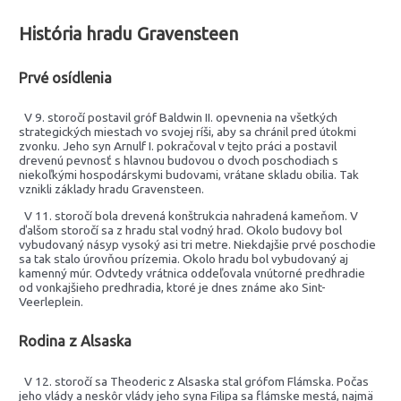
História hradu Gravensteen
Prvé osídlenia
V 9. storočí postavil gróf Baldwin II. opevnenia na všetkých
strategických miestach vo svojej ríši, aby sa chránil pred útokmi
zvonku. Jeho syn Arnulf I. pokračoval v tejto práci a postavil
drevenú pevnosť s hlavnou budovou o dvoch poschodiach s
niekoľkými hospodárskymi budovami, vrátane skladu obilia. Tak
vznikli základy hradu Gravensteen.
V 11. storočí bola drevená konštrukcia nahradená kameňom. V
ďalšom storočí sa z hradu stal vodný hrad. Okolo budovy bol
vybudovaný násyp vysoký asi tri metre. Niekdajšie prvé poschodie
sa tak stalo úrovňou prízemia. Okolo hradu bol vybudovaný aj
kamenný múr. Odvtedy vrátnica oddeľovala vnútorné predhradie
od vonkajšieho predhradia, ktoré je dnes známe ako Sint-
Veerleplein.
Rodina z Alsaska
V 12. storočí sa Theoderic z Alsaska stal grófom Flámska. Počas
jeho vlády a neskôr vlády jeho syna Filipa sa flámske mestá, najmä