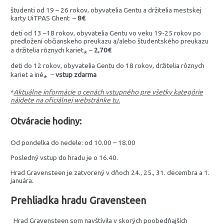
študenti od 19 – 26 rokov, obyvatelia Gentu a držitelia mestskej
karty UiTPAS Ghent –
8€
deti od 13 –18 rokov, obyvatelia Gentu vo veku 19-25 rokov po
predložení občianskeho preukazu a/alebo študentského preukazu
a držitelia rôznych kariet⁎ –
2,70€
deti do 12 rokov, obyvatelia Gentu do 18 rokov, držitelia rôznych
kariet a iné⁎ –
vstup zdarma
⁎
Aktuálne informácie o cenách vstupného pre všetky kategórie
nájdete na oficiálnej webstránke tu.
Otváracie hodiny:
Od pondelka do nedele: od 10.00 – 18.00
Posledný vstup do hradu je o 16.40.
Hrad Gravensteen je zatvorený v dňoch 24., 25., 31. decembra a 1.
januára.
Prehliadka
hradu Gravensteen
Hrad Gravensteen som navštívila v skorých poobedňajších