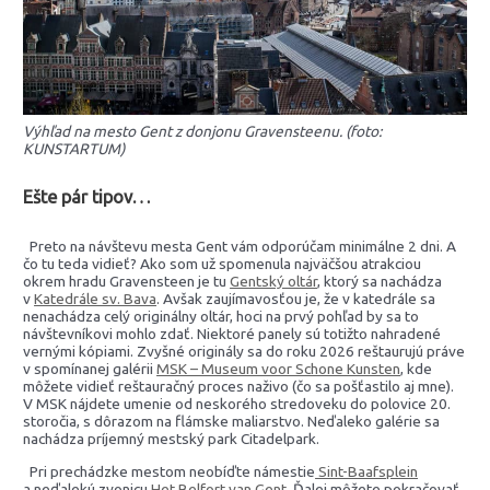
Výhľad na mesto Gent z donjonu Gravensteenu. (foto:
KUNSTARTUM)
Ešte pár tipov…
Preto na návštevu mesta Gent vám odporúčam minimálne 2 dni. A
čo tu teda vidieť? Ako som už spomenula najväčšou atrakciou
okrem hradu Gravensteen je tu
Gentský oltár
, ktorý sa nachádza
v
Katedrále sv. Bava
. Avšak zaujímavosťou je, že v katedrále sa
nenachádza celý originálny oltár, hoci na prvý pohľad by sa to
návštevníkovi mohlo zdať. Niektoré panely sú totižto nahradené
vernými kópiami. Zvyšné originály sa do roku 2026 reštaurujú práve
v spomínanej galérii
MSK – Museum voor Schone Kunsten
, kde
môžete vidieť reštauračný proces naživo (čo sa pošťastilo aj mne).
V MSK nájdete umenie od neskorého stredoveku do polovice 20.
storočia, s dôrazom na flámske maliarstvo. Neďaleko galérie sa
nachádza príjemný mestský park Citadelpark.
Pri prechádzke mestom neobíďte námestie
Sint-Baafsplein
a neďalekú zvonicu
Het Belfort van Gent
. Ďalej môžete pokračovať