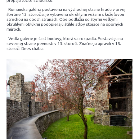
prepája točité schodisko.
Románska galéria postavená na východnej strane hradu v prvej
štvrtine 13. storočia, je vybavená okrúhlymi vežami s kužeľovou
strechou na oboch stranách. Obe podlažia so štyrmi veľkými
okrúhlymi oblúkmi podopierajú štíhle stĺpy stojace na oporných
múroch.
Vedľa galérie je časť budovy, ktorá sa rozpadla. Postavili ju na
severnej strane pevnosti v 13. storočí. Značne ju upravili v 15.
storočí. Dnes chátra.