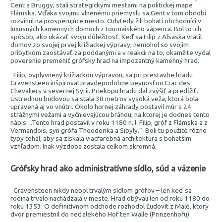
Gent a Bruggy, stali strategickými mestami na politickej mape
Flámska. Vďaka svojmu vlnenému priemyslu sa Gent v tom období
rozvinul na prosperujúce mesto. Odvtedy žili bohatí obchodníci v
luxusných kamenných domoch z tournaiského vápenca. Bol to ich
spôsob, ako ukázať svoju dôležitosť. Keď sa Filip z Alsaska vrátil
domov zo svojej prvej križiackej výpravy, nemohol so svojim
príbytkom zaostávať za poddanými a v reakcii na to, okamžite vydal
poverenie premeniť grófsky hrad na impozantný kamenný hrad.
Filip, ovplyvnený križiackou výpravou, sa pri prestavbe hradu
Gravensteen inšpiroval pravdepodobne pevnosťou Crac des
Chevaliers v severnej Sýrii. Priekopu hradu dal zvýšiť a predĺžiť.
Ústrednou budovou sa stala 30 metrov vysoká veža, ktorá bola
upravená aj vo vnútri. Okolo hornej záhrady postavil múr s 24
strážnymi vežami a vyčnievajúcou bránou, na ktorej je dodnes tento
nápis: „Tento hrad postavil v roku 1180 n. l. Filip, gróf z Flámska a z
Vermandois, syn grófa Theoderika a Sibyly.“. Boli tu použité rôzne
typy tehál, aby sa získala viacfarebná architektúra s bohatším
vzhľadom. Inak výzdoba zostala celkom skromná.
Grófsky hrad ako administratívne sídlo, súd a väzenie
Gravensteen nikdy nebol trvalým sídlom grófov – len keď sa
rodina trvalo nachádzala v meste. Hrad obývali len od roku 1180 do
roku 1353. O definitívnom odchode rozhodol Ľudovít z Male, ktorý
dvor premiestnil do neďalekého Hof ten Walle (Prinzenhofu).