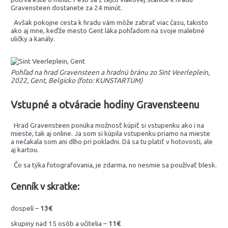
Gravensteen dostanete za 24 minút.
Avšak pokojne cesta k hradu vám môže zabrať viac času, takisto
ako aj mne, keďže mesto Gent láka pohľadom na svoje malebné
uličky a kanály.
Pohľad na hrad Gravensteen a hradnú bránu zo Sint Veerleplein,
2022, Gent, Belgicko (foto: KUNSTARTUM)
Vstupné a otváracie hodiny Gravensteenu
Hrad Gravensteen ponúka možnosť kúpiť si vstupenku ako i na
mieste, tak aj online. Ja som si kúpila vstupenku priamo na mieste
a nečakala som ani dlho pri pokladni. Dá sa tu platiť v hotovosti, ale
aj kartou.
Čo sa týka fotografovania, je zdarma, no nesmie sa používať blesk.
Cenník v skratke:
dospelí –
13€
skupiny nad 15 osôb a učitelia –
11€