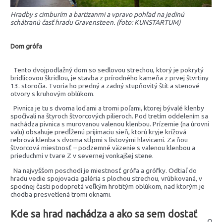
Hradby s cimburím a bartizanmi a vpravo pohľad na jedinú
schátranú časť hradu Gravensteen. (foto: KUNSTARTUM)
Dom grófa
Tento dvojpodlažný dom so sedlovou strechou, ktorý je pokrytý
bridlicovou škridlou, je stavba z prírodného kameňa z prvej štvrtiny
13. storočia. Tvoria ho predný a zadný stupňovitý štít a stenové
otvory s kruhovým oblúkom.
Pivnica je tu s dvoma loďami a tromi poľami, ktorej bývalé klenby
spočívali na štyroch štvorcových pilieroch. Pod tretím oddelením sa
nachádza pivnica s murovanou valenou klenbou. Prízemie (na úrovni
valu) obsahuje predĺženú prijímaciu sieň, ktorú kryje krížová
rebrová klenba s dvoma stĺpmi s listovými hlavicami. Za ňou
štvorcová miestnosť – podzemné väzenie s valenou klenbou a
prieduchmi v tvare Z v severnej vonkajšej stene.
Na najvyššom poschodí je miestnosť grófa a grófky. Odtiaľ do
hradu vedie spojovacia galéria s plochou strechou, vrúbkovaná, v
spodnej časti podopretá veľkým hrotitým oblúkom, nad ktorým je
chodba presvetlená tromi oknami.
Kde sa hrad nachádza a ako sa sem dostať