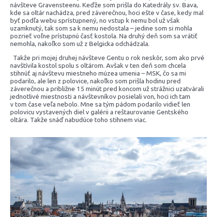
návšteve Gravensteenu. Keďže som prišla do Katedrály sv. Bava,
kde sa oltár nachádza, pred záverečnou, hoci ešte v čase, kedy mal
byť podľa webu sprístupnený, no vstup k nemu bol už však
uzamknutý, tak som sa k nemu nedostala – jedine som si mohla
pozrieť voľne prístupnú časť kostola. Na druhý deň som sa vrátiť
nemohla, nakoľko som už z Belgicka odchádzala.
Takže pri mojej druhej návšteve Gentu o rok neskôr, som ako prvé
navštívila kostol spolu s oltárom. Avšak v ten deň som chcela
stihnúť aj návštevu miestneho múzea umenia – MSK, čo sa mi
podarilo, ale len z polovice, nakoľko som prišla hodinu pred
záverečnou a približne 15 minút pred koncom už strážnici uzatvárali
jednotlivé miestnosti a návštevníkov posielali von, hoci ich tam
v tom čase veľa nebolo. Mne sa tým pádom podarilo vidieť len
polovicu vystavených diel v galérii a reštaurovanie Gentského
oltára. Takže snáď nabudúce toho stihnem viac.