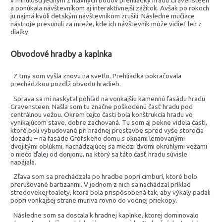
v minulosti jedným z hlavných bodov prehliadky hradu Gravensteen
a ponúkala návštevníkom aj interaktívnejší zážitok. Avšak po rokoch
ju najmä kvôli detským návštevníkom zrušili. Následne mučiace
nástroje presunuli za mreže, kde ich návštevník môže vidieť len z
diaľky.
Obvodové hradby a kaplnka
Z tmy som vyšla znovu na svetlo. Prehliadka pokračovala
prechádzkou pozdĺž obvodu hradieb.
Sprava sa mi naskytal pohľad na vonkajšiu kamennú fasádu hradu
Gravensteen. Našla som tu značne poškodenú časť hradu pod
centrálnou vežou. Okrem tejto časti bola konštrukcia hradu vo
vynikajúcom stave, dobre zachovaná. Tu som aj pekne videla časti,
ktoré boli vybudované pri hradnej prestavbe spred vyše storočia
dozadu – na fasáde Grófskeho domu s oknami lemovanými
dvojitými oblúkmi, nachádzajúcej sa medzi dvomi okrúhlymi vežami
o niečo ďalej od donjonu, na ktorý sa táto časť hradu súvisle
napájala.
Zľava som sa prechádzala po hradbe popri cimburí, ktoré bolo
prerušované bartizanmi. V jednom z nich sa nachádzal príklad
stredovekej toalety, ktorá bola prispôsobená tak, aby výkaly padali
popri vonkajšej strane muriva rovno do vodnej priekopy.
Následne som sa dostala k hradnej kaplnke, ktorej dominovalo