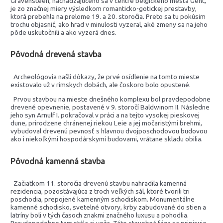
Gravensteen, nachádzajúceho sa v centre belgického mesta Gent,
je zo značnej miery výsledkom romanticko-gotickej prestavby,
ktorá prebehla na prelome 19. a 20. storočia. Preto sa tu pokúsim
trochu objasniť, ako hrad v minulosti vyzeral, aké zmeny sa na jeho
pôde uskutočnili a ako vyzerá dnes.
Pôvodná drevená stavba
Archeológovia našli dôkazy, že prvé osídlenie na tomto mieste
existovalo už v rímskych dobách, ale čoskoro bolo opustené.
Prvou stavbou na mieste dnešného komplexu bol pravdepodobne
drevené opevnenie, postavené v 9. storočí Baldwinom II. Následne
jeho syn Arnulf I. pokračoval v práci a na tejto vysokej pieskovej
dune, prirodzene chránenej riekou Leie a jej močaristými brehmi,
vybudoval drevenú pevnosť s hlavnou dvojposchodovou budovou
ako i niekoľkými hospodárskymi budovami, vrátane skladu obilia.
Pôvodná kamenná stavba
Začiatkom 11. storočia drevenú stavbu nahradila kamenná
rezidencia, pozostávajúca z troch veľkých sál, ktoré tvorili tri
poschodia, prepojené kamenným schodiskom. Monumentálne
kamenné schodisko, svetelné otvory, krby zabudované do stien a
latríny boli v tých časoch znakmi značného luxusu a pohodlia.