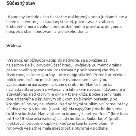
Súčasný stav
Kamenný komplex, len čiastočne obklopený vodou (riekami Leie a
Lieve na severnej a západnej strane), pozostáva z vrátnice,
kruhového múru s valom, polopodzemného priestoru, donjonu s
hospodárskymi budovami a grófskeho domu.
Vrátnica
Vrátnica, umožňujúca vstup do nádvoria, sa považuje za
najzachovalejšiu pôvodnú časť hradu. Vyčnieva 20 metrov mimo
prstencového opevnenia. Pozostáva z podlhovastej chodby a
štvorcovej vnútornej brány – obe dvojpodlažné. Predné priečelie s
oblúkovou bránou je orámované dvoma osemhrannými,
vystupujúcimi nárožnými vežami s cimburím. Nad bránou sa
nachádza štvorlupeň s vytesaným latinským nápisom (dátumom a
staviteľom), nad ktorým je okno v tvare kríža. Bočné steny majú
dve-tri strieľne s kruhovým oblúkom so šikmým ostením, pod
ktorými sú otvory na lešenie. Nad bočnými stĺpikmi vnútornej brány
sú dva otvory v klenbe (rozstupy). Na najvyššie poschodie vedie
točité schodisko. Nad vnútornou bránou je „het Vierkant“ (kde bola
od 14.-18. storočia väznica) a nad chodbou „Suikerlade“ (podľa
niektorých pôvodne kaplnka, keďže je tam krížové okno). V
rohových vežiach je malá miestnosť s otvormi v podlahe.