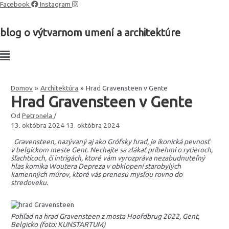
Preskočiť
Facebook
Instagram
na
obsah
blog o výtvarnom umení a architektúre
Domov
Architektúra
Hrad Gravensteen v Gente
Hrad Gravensteen v Gente
Od
Petronela
/
13. októbra 2024
13. októbra 2024
Gravensteen, nazývaný aj ako Grófsky hrad, je ikonická pevnosť
v belgickom meste Gent. Nechajte sa zlákať príbehmi o rytieroch,
šľachticoch, či intrigách, ktoré vám vyrozpráva nezabudnuteľný
hlas komika Woutera Depreza v obklopení starobylých
kamenných múrov, ktoré vás prenesú mysľou rovno do
stredoveku.
Pohľad na hrad Gravensteen z mosta Hoofdbrug 2022, Gent,
Belgicko (foto: KUNSTARTUM)