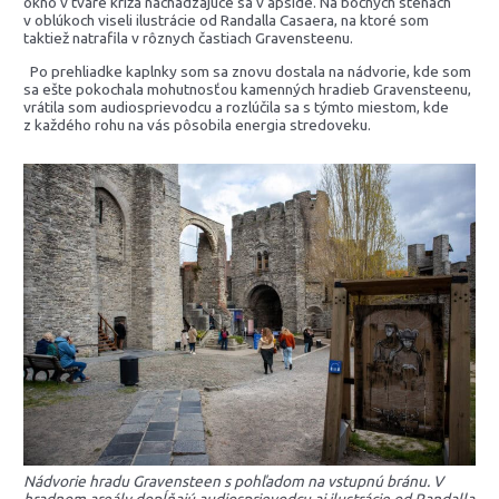
okno v tvare kríža nachádzajúce sa v apside. Na bočných stenách
v oblúkoch viseli ilustrácie od Randalla Casaera, na ktoré som
taktiež natrafila v rôznych častiach Gravensteenu.
Po prehliadke kaplnky som sa znovu dostala na nádvorie, kde som
sa ešte pokochala mohutnosťou kamenných hradieb Gravensteenu,
vrátila som audiosprievodcu a rozlúčila sa s týmto miestom, kde
z každého rohu na vás pôsobila energia stredoveku.
Nádvorie hradu Gravensteen s pohľadom na vstupnú bránu. V