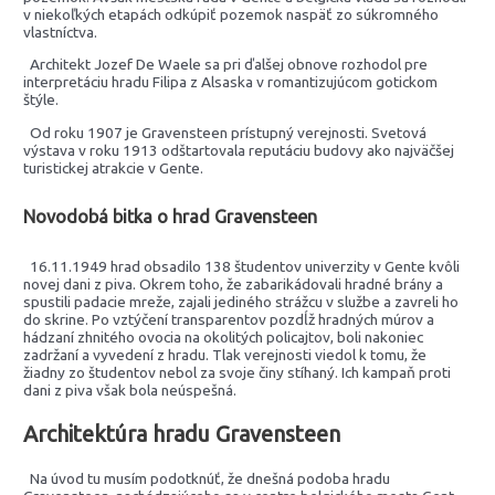
v niekoľkých etapách odkúpiť pozemok naspäť zo súkromného
vlastníctva.
Architekt Jozef De Waele sa pri ďalšej obnove rozhodol pre
interpretáciu hradu Filipa z Alsaska v romantizujúcom gotickom
štýle.
Od roku 1907 je Gravensteen prístupný verejnosti. Svetová
výstava v roku 1913 odštartovala reputáciu budovy ako najväčšej
turistickej atrakcie v Gente.
Novodobá bitka o hrad Gravensteen
16.11.1949 hrad obsadilo 138 študentov univerzity v Gente kvôli
novej dani z piva. Okrem toho, že zabarikádovali hradné brány a
spustili padacie mreže, zajali jediného strážcu v službe a zavreli ho
do skrine. Po vztýčení transparentov pozdĺž hradných múrov a
hádzaní zhnitého ovocia na okolitých policajtov, boli nakoniec
zadržaní a vyvedení z hradu. Tlak verejnosti viedol k tomu, že
žiadny zo študentov nebol za svoje činy stíhaný. Ich kampaň proti
dani z piva však bola neúspešná.
Architektúra hradu Gravensteen
Na úvod tu musím podotknúť, že dnešná podoba hradu