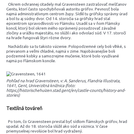
Okrem ochrannej citadely mal Gravensteen zastrašovať mešťanov
Gentu, ktorí často spochybňovali autoritu grófov. Pevnosť bola
najmä administratívnym centrom župy. Sídlil tu grófsky správny úrad
a bol tu aj súdny dvor. Od 14. storočia sa grófsky hrad stal
epicentrom spravodlivosti vo Flámsku. Usadil sa v ňom Flámsky
koncil, ktorý bol okrem iného oprávnený posudzovať závažné
zločiny a urážku majestátu, no slúžil i ako odvolací súd. V 17. storočí
na hrade fungovali štyri rôzne dvory.
Nachádzalo sa tu takisto väzenie. Polopodzemné cely boli vlhké, s
prievanom a veľmi chladné, najmä v zime. Najobávanejšie boli
podzemné kobky a samozrejme mučenie, ktoré bolo využívané
najmä po Flámskom koncile.
Pohľad na hrad Gravensteen, v: A. Sanderus, Flandria Illustrata,
1641, Gent, Univerzitná knižnica (foto:
https://historischehuizen.stad.gent/en/castle-counts/history-and-
stories)
Textilná továreň
Po tom, čo Gravensteen prestal byť sídlom flámskych grófov, hrad
upadal. Až do 18. storočia slúžil ako súd a väznica. V čase
priemyselnej revolúcie bol hrad vydražený.