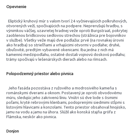
Opevnenie
Eliptický kruhový múr s valom tvorí 24 vyčnievajúcich polkruhových,
otvorených veží, spočívajúcich na podpere. Neprerušujú hradbu, s
výnimkou väčšej, uzavretej hradnej veže oproti Burgstraat, pokrytej
zaoblenou bridlicovou sedlovou strechou (strážnica pre bojovníkov
v službe). Všetky veže majú dve podlažia: prvé (na rovnakej úrovni
ako hradba) so strieľňami a vrhajúcimi otvormi v podlahe; druhé,
cibuľovité, predtým vybavené okenicami. Iba jedna z nich má
kamennú medzipodlahu, ostatné dostali vojnovú doskovú podlahu;
trámy spočívajú v lešenárskych dierach alebo na rímsach.
Polopodzemný priestor alebo pivnica
Jeho fasáda pozostáva z ružového a modrosivého kameňa s
románskymi dverami a oknom. Postavený je oproti obvodovému
múru, sledujúc jeho zakrivenú líniu. Vnútri sú dve lode s ôsmimi
poľami, kryté rebrovými klenbami, podoprenými siedmimi stĺpmi s
listovými hlavicami a konzolami. Tento priestor obsahoval hnojisko,
jamu na vodu a jamu na úhora. Slúžil ako konská stajňa grófa z
Flámska, neskôr ako pivnica.
Donjon