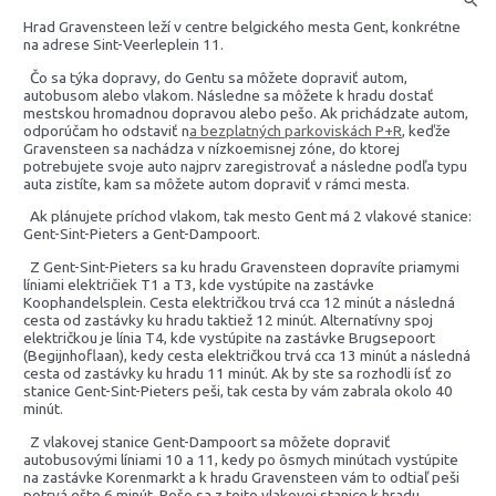
Hrad Gravensteen leží v centre belgického mesta Gent, konkrétne
na adrese Sint-Veerleplein 11.
Čo sa týka dopravy, do Gentu sa môžete dopraviť autom,
autobusom alebo vlakom. Následne sa môžete k hradu dostať
mestskou hromadnou dopravou alebo pešo. Ak prichádzate autom,
odporúčam ho odstaviť n
a bezplatných parkoviskách P+R
, keďže
Gravensteen sa nachádza v nízkoemisnej zóne, do ktorej
potrebujete svoje auto najprv zaregistrovať a následne podľa typu
auta zistíte, kam sa môžete autom dopraviť v rámci mesta.
Ak plánujete príchod vlakom, tak mesto Gent má 2 vlakové stanice:
Gent-Sint-Pieters a Gent-Dampoort.
Z Gent-Sint-Pieters sa ku hradu Gravensteen dopravíte priamymi
líniami električiek T1 a T3, kde vystúpite na zastávke
Koophandelsplein. Cesta električkou trvá cca 12 minút a následná
cesta od zastávky ku hradu taktiež 12 minút. Alternatívny spoj
električkou je línia T4, kde vystúpite na zastávke Brugsepoort
(Begijnhoflaan), kedy cesta električkou trvá cca 13 minút a následná
cesta od zastávky ku hradu 11 minút. Ak by ste sa rozhodli ísť zo
stanice Gent-Sint-Pieters peši, tak cesta by vám zabrala okolo 40
minút.
Z vlakovej stanice Gent-Dampoort sa môžete dopraviť
autobusovými líniami 10 a 11, kedy po ôsmych minútach vystúpite
na zastávke Korenmarkt a k hradu Gravensteen vám to odtiaľ peši
potrvá ešte 6 minút. Pešo sa z tejto vlakovej stanice k hradu