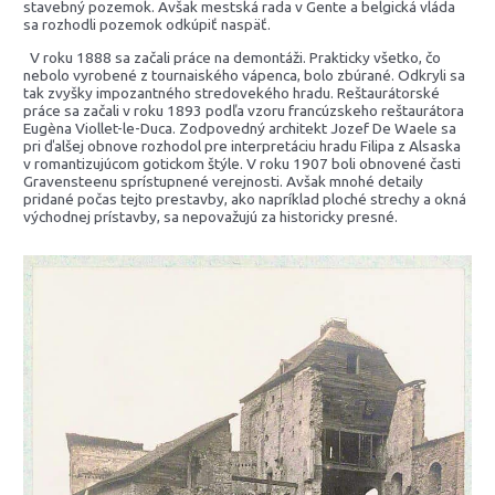
stavebný pozemok. Avšak mestská rada v Gente a belgická vláda
sa rozhodli pozemok odkúpiť naspäť.
V roku 1888 sa začali práce na demontáži. Prakticky všetko, čo
nebolo vyrobené z tournaiského vápenca, bolo zbúrané. Odkryli sa
tak zvyšky impozantného stredovekého hradu. Reštaurátorské
práce sa začali v roku 1893 podľa vzoru francúzskeho reštaurátora
Eugèna Viollet-le-Duca. Zodpovedný architekt Jozef De Waele sa
pri ďalšej obnove rozhodol pre interpretáciu hradu Filipa z Alsaska
v romantizujúcom gotickom štýle. V roku 1907 boli obnovené časti
Gravensteenu sprístupnené verejnosti. Avšak mnohé detaily
pridané počas tejto prestavby, ako napríklad ploché strechy a okná
východnej prístavby, sa nepovažujú za historicky presné.