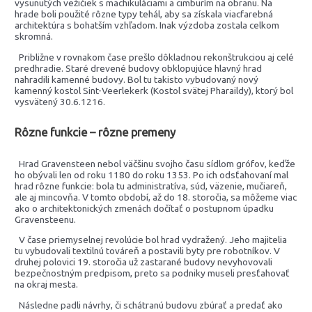
vysunutých vežičiek s machikuláciami a cimburím na obranu. Na
hrade boli použité rôzne typy tehál, aby sa získala viacfarebná
architektúra s bohatším vzhľadom. Inak výzdoba zostala celkom
skromná.
Približne v rovnakom čase prešlo dôkladnou rekonštrukciou aj celé
predhradie. Staré drevené budovy obklopujúce hlavný hrad
nahradili kamenné budovy. Bol tu takisto vybudovaný nový
kamenný kostol Sint-Veerlekerk (Kostol svätej Pharaildy), ktorý bol
vysvätený 30.6.1216.
Rôzne funkcie – rôzne premeny
Hrad Gravensteen nebol väčšinu svojho času sídlom grófov, keďže
ho obývali len od roku 1180 do roku 1353. Po ich odsťahovaní mal
hrad rôzne funkcie: bola tu administratíva, súd, väzenie, mučiareň,
ale aj mincovňa. V tomto období, až do 18. storočia, sa môžeme viac
ako o architektonických zmenách dočítať o postupnom úpadku
Gravensteenu.
V čase priemyselnej revolúcie bol hrad vydražený. Jeho majitelia
tu vybudovali textilnú továreň a postavili byty pre robotníkov. V
druhej polovici 19. storočia už zastarané budovy nevyhovovali
bezpečnostným predpisom, preto sa podniky museli presťahovať
na okraj mesta.
Následne padli návrhy, či schátranú budovu zbúrať a predať ako