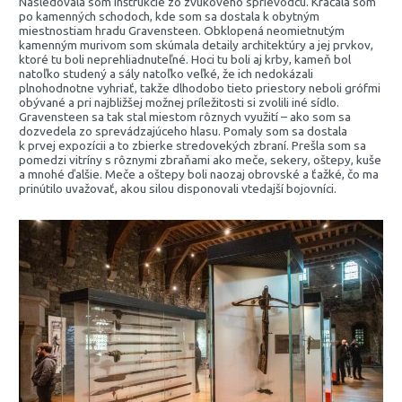
Nasledovala som inštrukcie zo zvukového sprievodcu. Kráčala som
po kamenných schodoch, kde som sa dostala k obytným
miestnostiam hradu Gravensteen. Obklopená neomietnutým
kamenným murivom som skúmala detaily architektúry a jej prvkov,
ktoré tu boli neprehliadnuteľné. Hoci tu boli aj krby, kameň bol
natoľko studený a sály natoľko veľké, že ich nedokázali
plnohodnotne vyhriať, takže dlhodobo tieto priestory neboli grófmi
obývané a pri najbližšej možnej príležitosti si zvolili iné sídlo.
Gravensteen sa tak stal miestom rôznych využití – ako som sa
dozvedela zo sprevádzajúceho hlasu. Pomaly som sa dostala
k prvej expozícii a to zbierke stredovekých zbraní. Prešla som sa
pomedzi vitríny s rôznymi zbraňami ako meče, sekery, oštepy, kuše
a mnohé ďalšie. Meče a oštepy boli naozaj obrovské a ťažké, čo ma
prinútilo uvažovať, akou silou disponovali vtedajší bojovníci.