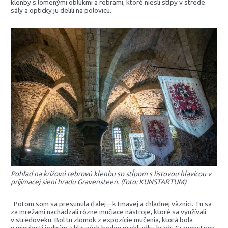
klenby s lomenými oblúkmi a rebrami, ktoré niesli stĺpy v strede
sály a opticky ju delili na polovicu.
Pohľad na krížovú rebrovú klenbu so stĺpom s listovou hlavicou v
prijímacej sieni hradu Gravensteen. (foto: KUNSTARTUM)
Potom som sa presunula ďalej – k tmavej a chladnej väznici. Tu sa
za mrežami nachádzali rôzne mučiace nástroje, ktoré sa využívali
v stredoveku. Bol tu zlomok z expozície mučenia, ktorá bola