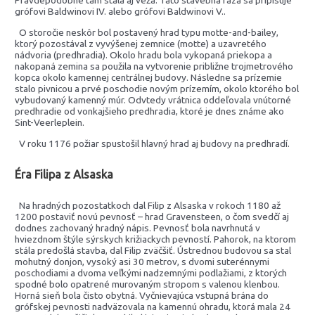
Pravdepodobne tam stála aj veža. Táto stavebná fáza sa pripisuje
grófovi Baldwinovi IV. alebo grófovi Baldwinovi V..
O storočie neskôr bol postavený hrad typu motte-and-bailey,
ktorý pozostával z vyvýšenej zemnice (motte) a uzavretého
nádvoria (predhradia). Okolo hradu bola vykopaná priekopa a
nakopaná zemina sa použila na vytvorenie približne trojmetrového
kopca okolo kamennej centrálnej budovy. Následne sa prízemie
stalo pivnicou a prvé poschodie novým prízemím, okolo ktorého bol
vybudovaný kamenný múr. Odvtedy vrátnica oddeľovala vnútorné
predhradie od vonkajšieho predhradia, ktoré je dnes známe ako
Sint-Veerleplein.
V roku 1176 požiar spustošil hlavný hrad aj budovy na predhradí.
Éra Filipa z Alsaska
Na hradných pozostatkoch dal Filip z Alsaska v rokoch 1180 až
1200 postaviť novú pevnosť – hrad Gravensteen, o čom svedčí aj
dodnes zachovaný hradný nápis. Pevnosť bola navrhnutá v
hviezdnom štýle sýrskych križiackych pevností. Pahorok, na ktorom
stála predošlá stavba, dal Filip zväčšiť. Ústrednou budovou sa stal
mohutný donjon, vysoký asi 30 metrov, s dvomi suterénnymi
poschodiami a dvoma veľkými nadzemnými podlažiami, z ktorých
spodné bolo opatrené murovaným stropom s valenou klenbou.
Horná sieň bola čisto obytná. Vyčnievajúca vstupná brána do
grófskej pevnosti nadväzovala na kamennú ohradu, ktorá mala 24