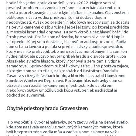
hodinách v jednu aprílovú nedeľu v roku 2022. Najprv som si
pevnosť poobzerala zvonku, keď som sa prechádzala centrom
mesta popretkávaným historickými uličkami a kanálmi. Gravensteen
obklopuje z časti vodná priekopa, čo mu dodáva dojem
nedobytnosti. Avšak po prejdení niekoľkých mostov som sa dostala
na pevnú kamennú dlažbu rušnejšej pešej zóny, po ktorej prechádza
aj mestská hromadná doprava. Tu som vkročila cez hlavnú bránu do
útrob pevnosti. Prešla som nádvorím, kde som si v interiéri kúpila
vstupenku. K nej som dostala aj hlasového audiosprievodcu. Sadla
som si tu na lavičku a pustila si prvé nahrávky z audiosprievodcu,
ktorý ma milo prekvapil, lebo nerozprával monotónnym hlasom len
nudné fakty, ale pútavo hovoril príbeh hradu a o živote grófa Filipa
Alsaského sviežim hlasom, ktorý intonoval a sem-tam aj vtipne
zamudroval. Sprievodcom tu bol fiktívny zajac – áno postava zajaca,
s ktorým som sa stretla aj na kresbách od ilustrátora Randalla
Casaera v rôznych častiach hradu, a ktorého hlas patril flámskemu
komikovi Wouterovi Deprezovi. Počúvajúc hlas nahrávky som sa
obzerala po rozsiahlej kamennej miestnosti, kde sa okrem
niekoľkých pultov umožňujúcich kúpu vstupeniek nachádzal aj
obchod so suvenírmi.
Obytné priestory hradu Gravensteen
Po vypočutí si úvodnej nahrávky, som znovu vyšla na denné svetlo,
kde som nasávala energiu z mohutných kamenných múrov, ktoré
boli bezprostredne vedľa mňa a zadívala som sa hore na vežu.