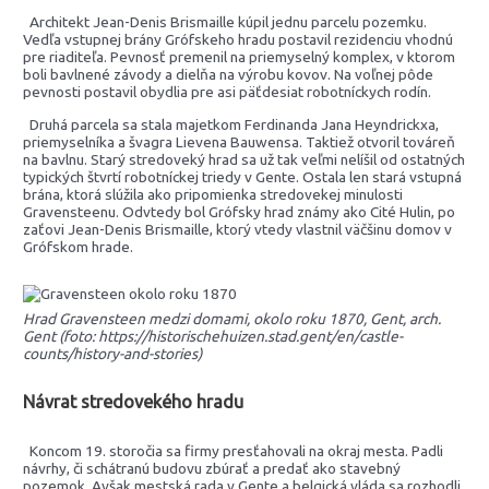
Architekt Jean-Denis Brismaille kúpil jednu parcelu pozemku.
Vedľa vstupnej brány Grófskeho hradu postavil rezidenciu vhodnú
pre riaditeľa. Pevnosť premenil na priemyselný komplex, v ktorom
boli bavlnené závody a dielňa na výrobu kovov. Na voľnej pôde
pevnosti postavil obydlia pre asi päťdesiat robotníckych rodín.
Druhá parcela sa stala majetkom Ferdinanda Jana Heyndrickxa,
priemyselníka a švagra Lievena Bauwensa. Taktiež otvoril továreň
na bavlnu. Starý stredoveký hrad sa už tak veľmi nelíšil od ostatných
typických štvrtí robotníckej triedy v Gente. Ostala len stará vstupná
brána, ktorá slúžila ako pripomienka stredovekej minulosti
Gravensteenu. Odvtedy bol Grófsky hrad známy ako Cité Hulin, po
zaťovi Jean-Denis Brismaille, ktorý vtedy vlastnil väčšinu domov v
Grófskom hrade.
Hrad Gravensteen medzi domami, okolo roku 1870, Gent, arch.
Gent (foto: https://historischehuizen.stad.gent/en/castle-
counts/history-and-stories)
Návrat stredovekého hradu
Koncom 19. storočia sa firmy presťahovali na okraj mesta. Padli
návrhy, či schátranú budovu zbúrať a predať ako stavebný
pozemok. Avšak mestská rada v Gente a belgická vláda sa rozhodli