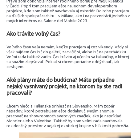
Práve som dokončila interiér rodinného domu pre moju klientku
v Čadci. Popri tom pracujem ešte na jednom developerskom
projekte, kde som taktiež navrhovala aj exteriér. Do toho pracujem
na ďalších spoluprácach tu – v Miláne, ako i na prezentácii jedného z
mojich interiérov na Salone del Mobile 2023.
Ako trávite voľný čas?
Voľného času veľa nemám, keďže pracujem aj cez víkendy. Vždy si
však nájdem čas ísť do galérií, zacvičiť si, alebo ísť na prechádzku.
Veľmi rada taktiež varím. Čas trávim aj učením sa taliančiny, v ktorej
sa snažím zlepšovať. Pokiaľ si chcem poriadne oddýchnuť, tak
cestujem.
Aké plány máte do budúcna?
Máte prípadne
nejaký vysnívaný projekt, na ktorom by ste radi
pracovali?
Chcem niečo z Talianska priniesť na Slovensko. Mám zopár
nápadov, ktoré potrebujem ešte dotiahnuť. Mojim snom je
pracovať na showroomoch svetových značiek, ako je napríklad
Moncler alebo Valentino. Taktiež by som veľmi rada navrhovala
rezidenčný priestor v nejakej exotickej krajine v blízkosti pobrežia.