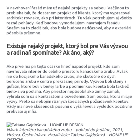
V navrhovaní fasád mám už nejaké projekty za sebou. Väčšinou to
prebieha tak, že dostanem projekt od klienta, ktorý mu vypracoval
architekt rovnako, ako pri interiéroch. Tu však potrebujem aj všetky
rezné pohľady. Keď budovu vymodelujem, navrhujem fasádu.
Snažím sa to zladiť tak, aby bola budova nadčasová, aby v exteriéri
pôsobila príjemne.
Existuje nejaký projekt, ktorý bol pre Vás výzvou
a radi naň spomínate? Ak áno, aký?
Ako prvé ma pri tejto otázke hneď napadol projekt, kde som
navrhovala interiér do celého priestoru kanadského zrubu. Avšak
nie do hocijakého kanadského zrubu, ale skutočne do dych
berúceho zrubu v centre prekrásnej prírody. Výzvou boli steny z
guľatín, ktoré boli v bielej farbe a podmienkou klienta bola taktiež
bielo-sivá podlaha. Aby priestor nepôsobil ako zimný zámok,
vyhrala som sa s kontrastom a osvetlením. Som osoba, ktorá miluje
výzvy. Preto sa nebojím rôznych špeciálnych požiadaviek klientov.
Vždy ma nové skúsenosti posunú o vyšší level a výsledok pozitívne
prekvapí aj mňa.
Návrh interiéru kanadského zrubu – pohľad do jedálne, 2021,
Hrčava, Česko (návrh vizualizácie: Tatiana Gajdošová – HOME UP
DESIGN)