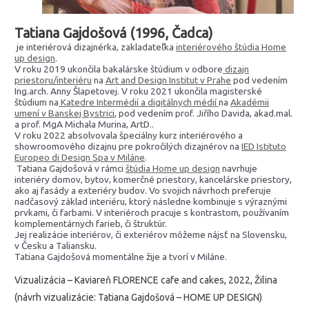
Tatiana Gajdošová (1996, Čadca)
je interiérová dizajnérka, zakladateľka
interiérového štúdia Home
up design
.
V roku 2019 ukončila bakalárske štúdium v odbore
dizajn
priestoru/interiéru
na
Art and Design Institut v Prahe
pod vedením
Ing.arch. Anny Šlapetovej. V roku 2021 ukončila magisterské
štúdium na
Katedre Intermédií a digitálnych médií
na
Akadémii
umení v Banskej Bystrici
, pod vedením prof. Jiřího Davida, akad.mal.
a prof. MgA Michala Murina, ArtD..
V roku 2022 absolvovala špeciálny kurz interiérového a
showroomového dizajnu pre pokročilých dizajnérov na
IED Istituto
Europeo di Design Spa v Miláne
.
Tatiana Gajdošová v rámci
štúdia Home up design
navrhuje
interiéry domov, bytov, komerčné priestory, kancelárske priestory,
ako aj fasády a exteriéry budov. Vo svojich návrhoch preferuje
nadčasový základ interiéru, ktorý následne kombinuje s výraznými
prvkami, či farbami. V interiéroch pracuje s kontrastom, používaním
komplementárnych farieb, či štruktúr.
Jej realizácie interiérov, či exteriérov môžeme nájsť na Slovensku,
v Česku a Taliansku.
Tatiana Gajdošová momentálne žije a tvorí v Miláne.
Vizualizácia – Kaviareň FLORENCE cafe and cakes, 2022, Žilina
(návrh vizualizácie: Tatiana Gajdošová – HOME UP DESIGN)