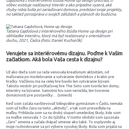
Gajdošová z interiérového štúdia Home up design prezradí, či
vôbec existuje nadčasový interiér a ako prípadne vyzerá, aké
chyby robia ľudia pri zariaďovaní domova, predstaví svoje projekty,
no taktiež porozpráva o svojich záľubách a plánoch do budúcna.
Tatiana Gajdošová z interiérového štúdia Home up design pri
obhliadke interiéru, ktorý má byť realizovaný v orientálnom
duchu, 2021, Čadca (foto: Daniel Kucharčík)
Venujete sa interiérovému dizajnu. Poďme k Vašim
začiatkom. Aká bola Vaša cesta k dizajnu?
Už ako dieťa som sa rada venovala kreatívnym aktivitám, od
maľovania po modelovanie a vytváranie domčekov z krabíc pre
hračky. Väčšinou ma na celej hre bavilo len vytváranie bývaní.
Takisto neskôr pri počítačovej hre The Sims som tvorila len domy,
interiéry na bývanie. Samotnú hru som neriešila, len tvorenie
domácností pre postavičky… (smiech)
Keď som začala navštevovať bilingválne gymnázium v Čadci, nemala
som už toľko času na tieto „aktivity“, a tak som presedlala na
maľbu. Prihlásila som sa na druhý stupeň umeleckej školy, kde som
sa maľbe venovala 1-2x do týždňa. V tomto období som spoznala
„čaro“ umenia a začala chápať umenie ako také. To ovplyvnilo aj
moje rozhodovanie sa pri výbere vysokej školy. Bola som prijatá na