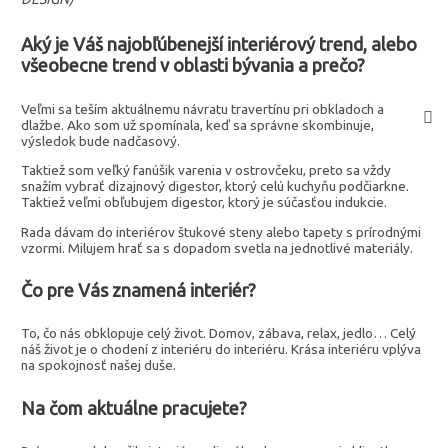
Aký je Váš najobľúbenejší interiérový trend, alebo
všeobecne trend v oblasti bývania a prečo?
Veľmi sa teším aktuálnemu návratu travertínu pri obkladoch a
dlažbe. Ako som už spomínala, keď sa správne skombinuje,
výsledok bude nadčasový.
Taktiež som veľký fanúšik varenia v ostrovčeku, preto sa vždy
snažím vybrať dizajnový digestor, ktorý celú kuchyňu podčiarkne.
Taktiež veľmi obľubujem digestor, ktorý je súčasťou indukcie.
Rada dávam do interiérov štukové steny alebo tapety s prírodnými
vzormi. Milujem hrať sa s dopadom svetla na jednotlivé materiály.
Čo pre Vás znamená interiér?
To, čo nás obklopuje celý život. Domov, zábava, relax, jedlo… Celý
náš život je o chodení z interiéru do interiéru. Krása interiéru vplýva
na spokojnosť našej duše.
Na čom aktuálne pracujete?