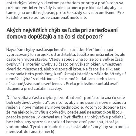
estetickým. Vtedy s klientom preberiem priority a podľa toho sa
rozhodnem. Interiér vždy tvorím na mieru pre klienta tak, aby sa
tam najmä on cítil najlepšie, pretože každý sa v niečom líšime. Pre
každého môže pohodlie znamenať niečo iné.
Akých najväčších chýb sa ľudia pri zariaďovaní
domova dopúšťajú a na čo si dať pozor?
Najväčšie chyby nastávajú hneď na začiatku. Keď ľudia majú
vypracovaný len projekt od architekta, totižto neriešia interiér, ale
často len hrubú stavbu. Vtedy zabúdajú na to, že to z veľkej časti
ovplyvní aj interiér. Chyby sú často pri výškach okien, umiestnení
dverí do miestností, alebo dispozícii krbu. Najčastejšie si klienti
uvedomia tieto problémy, keď už majú interiér v základe. Vtedy už
nemôžu hýbať s elektrinou, už si nemôžu dať tam, alebo tam
nástenné/závesné osvetlenie… Preto je ideálne kontaktovať
dizajnéra pred začatím stavby.
Ďalšia veľká a častá chyba je tvoriť interiér podľa toho „na čo sme
boli celý život zvyknutí“, bez toho, aby sme poznali nové možnosti
riešenia, nové materiály, nové technológie. Potom to dopadne tak,
že má niekto kuchyňu a obývačku predelenú neestetickou lištou,
pretože predsa „v kuchyni musí byť dlažba a v obývačke podlaha“,
bez toho, aby spoznali napríklad kompozitnú podlahu, ktorá je
vodoodolná. Týchto príkladoch na „zastaralé názory“ by som mohla
menovať do rána. (smiech)