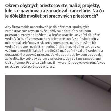
Okrem obytných priestorov ste mali aj projekty,
kde ste navrhovali a zariaďovali kancelárie. Na čo
je dôležité myslieť pri pracovných priestoroch?
Aby firma mohla napredovať, je dôležité mať spokojných
zamestnancov. Myslím si, že každý sa dobre cíti v peknom
priestore. Vtedy sa každému aj lepšie pracuje. Je veľmi dôležité
vedieť, čo budú zamestnanci v priestore robiť. Keď nám budú v
miestnosti telefonovať viacerí zamestnanci naraz, musíme ich
vedieť správne rozdeliť a navrhnúť ich pracovnú zónu tak, aby sa
vzájomne nerušili. Taktiež je dôležité mať veľmi kvalitné sedenie a
dostatočný pracovný priestor. Vo všeobecnosti by som povedala,
že je dôležitý celkový dojem z priestoru, aby sa tam zamestnanci
cítili príjemne. Preto sa vždy snažím vytvoriť „oddychovú zónu“, kde
pri pauze načerpajú novú energiu.