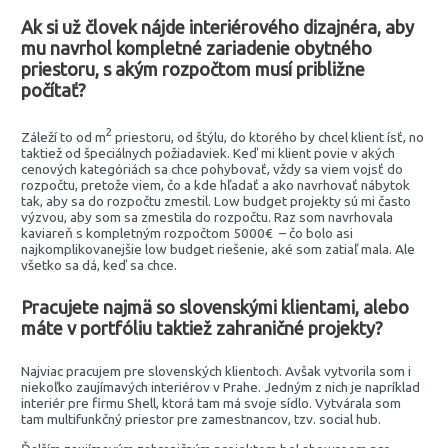
Ak si už človek nájde interiérového dizajnéra, aby
mu navrhol kompletné zariadenie obytného
priestoru, s akým rozpočtom musí približne
počítať?
2
Záleží to od m
priestoru, od štýlu, do ktorého by chcel klient ísť, no
taktiež od špeciálnych požiadaviek. Keď mi klient povie v akých
cenových kategóriách sa chce pohybovať, vždy sa viem vojsť do
rozpočtu, pretože viem, čo a kde hľadať a ako navrhovať nábytok
tak, aby sa do rozpočtu zmestil. Low budget projekty sú mi často
výzvou, aby som sa zmestila do rozpočtu. Raz som navrhovala
kaviareň s kompletným rozpočtom 5000€ – čo bolo asi
najkomplikovanejšie low budget riešenie, aké som zatiaľ mala. Ale
všetko sa dá, keď sa chce.
Pracujete najmä so slovenskými klientami, alebo
máte v portfóliu taktiež zahraničné projekty?
Najviac pracujem pre slovenských klientoch. Avšak vytvorila som i
niekoľko zaujímavých interiérov v Prahe. Jedným z nich je napríklad
interiér pre firmu Shell, ktorá tam má svoje sídlo. Vytvárala som
tam multifunkčný priestor pre zamestnancov, tzv. social hub.