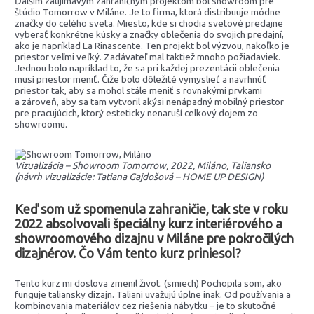
Ďalším zaujímavým zahraničným projektom bol showroom pre
štúdio Tomorrow v Miláne. Je to firma, ktorá distribuuje módne
značky do celého sveta. Miesto, kde si chodia svetové predajne
vyberať konkrétne kúsky a značky oblečenia do svojich predajní,
ako je napríklad La Rinascente. Ten projekt bol výzvou, nakoľko je
priestor veľmi veľký. Zadávateľ mal taktiež mnoho požiadaviek.
Jednou bolo napríklad to, že sa pri každej prezentácii oblečenia
musí priestor meniť. Čiže bolo dôležité vymyslieť a navrhnúť
priestor tak, aby sa mohol stále meniť s rovnakými prvkami
a zároveň, aby sa tam vytvoril akýsi nenápadný mobilný priestor
pre pracujúcich, ktorý esteticky nenaruší celkový dojem zo
showroomu.
Vizualizácia – Showroom Tomorrow, 2022, Miláno, Taliansko
(návrh vizualizácie: Tatiana Gajdošová – HOME UP DESIGN)
Keď som už spomenula zahraničie, tak ste v roku
2022 absolvovali špeciálny kurz interiérového a
showroomového dizajnu v Miláne pre pokročilých
dizajnérov. Čo Vám tento kurz priniesol?
Tento kurz mi doslova zmenil život. (smiech) Pochopila som, ako
funguje taliansky dizajn. Taliani uvažujú úplne inak. Od používania a
kombinovania materiálov cez riešenia nábytku – je to skutočné