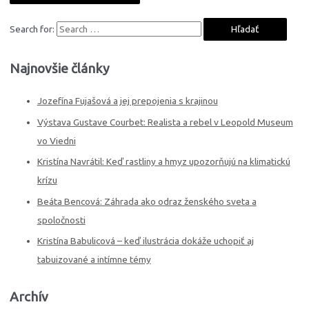
Search for:
Najnovšie články
Jozefína Fujašová a jej prepojenia s krajinou
Výstava Gustave Courbet: Realista a rebel v Leopold Museum
vo Viedni
Kristína Navrátil: Keď rastliny a hmyz upozorňujú na klimatickú
krízu
Beáta Bencová: Záhrada ako odraz ženského sveta a
spoločnosti
Kristína Babulicová – keď ilustrácia dokáže uchopiť aj
tabuizované a intímne témy
Archív