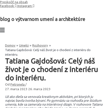
Preskočiť na obsah
Facebook
Instagram
blog o výtvarnom umení a architektúre
Domov
Umelci
Rozhovory
Tatiana Gajdošová: Celý náš život je o chodení z interiéru do
interiéru.
Tatiana Gajdošová: Celý náš
život je o chodení z interiéru
do interiéru.
Od
Petronela
/
27. marca 2023
26. marca 2023
Už ako dieťa sa venovala kreatívnym aktivitám, pri ktorých ju
najviac bavila tvorba bývaní. Po gymnáziu sa rozhodla pre štúdium
umenia, kde sa zamerala na interiérový dizajn. V rozhovore Tatiana