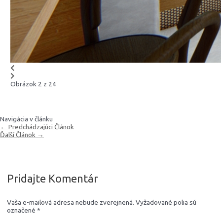
Obrázok 2 z 24
Navigácia v článku
←
Predchádzajúci Článok
Ďalší Článok
→
Pridajte Komentár
Vaša e-mailová adresa nebude zverejnená.
Vyžadované polia sú
označené
*