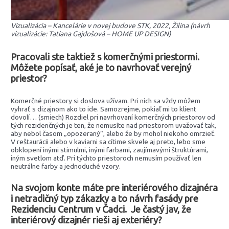
Vizualizácia – Kancelárie v novej budove STK, 2022, Žilina (návrh
vizualizácie: Tatiana Gajdošová – HOME UP DESIGN)
Pracovali ste taktiež s
komerčnými priestormi.
Môžete popísať, aké je to navrhovať verejný
priestor?
Komerčné priestory si doslova užívam. Pri nich sa vždy môžem
vyhrať s dizajnom ako to ide. Samozrejme, pokiaľ mi to klient
dovolí… (smiech) Rozdiel pri navrhovaní komerčných priestorov od
tých rezidenčných je ten, že nemusíte nad priestorom uvažovať tak,
aby nebol časom „opozeraný“, alebo že by mohol niekoho omrzieť.
V reštaurácii alebo v kaviarni sa cítime skvele aj preto, lebo sme
obklopení inými stimulmi, inými farbami, zaujímavými štruktúrami,
iným svetlom atď. Pri týchto priestoroch nemusím používať len
neutrálne farby a jednoduché vzory.
Na svojom konte máte pre interiérového dizajnéra
i netradičný typ zákazky a to návrh fasády pre
Rezidenciu Centrum v Čadci. Je častý jav, že
interiérový dizajnér rieši aj exteriéry?