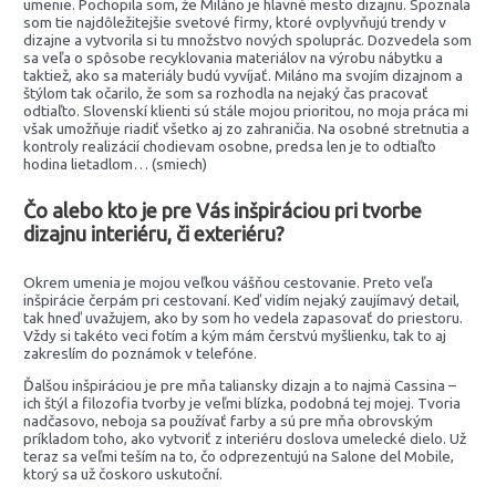
umenie. Pochopila som, že Miláno je hlavné mesto dizajnu. Spoznala
som tie najdôležitejšie svetové firmy, ktoré ovplyvňujú trendy v
dizajne a vytvorila si tu množstvo nových spoluprác. Dozvedela som
sa veľa o spôsobe recyklovania materiálov na výrobu nábytku a
taktiež, ako sa materiály budú vyvíjať. Miláno ma svojím dizajnom a
štýlom tak očarilo, že som sa rozhodla na nejaký čas pracovať
odtiaľto. Slovenskí klienti sú stále mojou prioritou, no moja práca mi
však umožňuje riadiť všetko aj zo zahraničia. Na osobné stretnutia a
kontroly realizácií chodievam osobne, predsa len je to odtiaľto
hodina lietadlom… (smiech)
Čo alebo kto je pre Vás inšpiráciou pri tvorbe
dizajnu interiéru, či exteriéru?
Okrem umenia je mojou veľkou vášňou cestovanie. Preto veľa
inšpirácie čerpám pri cestovaní. Keď vidím nejaký zaujímavý detail,
tak hneď uvažujem, ako by som ho vedela zapasovať do priestoru.
Vždy si takéto veci fotím a kým mám čerstvú myšlienku, tak to aj
zakreslím do poznámok v telefóne.
Ďalšou inšpiráciou je pre mňa taliansky dizajn a to najmä Cassina –
ich štýl a filozofia tvorby je veľmi blízka, podobná tej mojej. Tvoria
nadčasovo, neboja sa používať farby a sú pre mňa obrovským
príkladom toho, ako vytvoriť z interiéru doslova umelecké dielo. Už
teraz sa veľmi teším na to, čo odprezentujú na Salone del Mobile,
ktorý sa už čoskoro uskutoční.