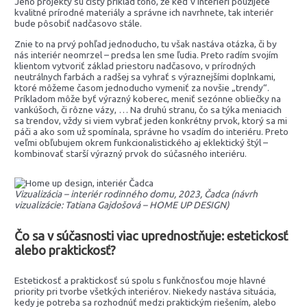
Jeho projekty sú čistý príklad toho, že keď v interiéri použijete
kvalitné prírodné materiály a správne ich navrhnete, tak interiér
bude pôsobiť nadčasovo stále.
Znie to na prvý pohľad jednoducho, tu však nastáva otázka, či by
nás interiér neomrzel – predsa len sme ľudia. Preto radím svojím
klientom vytvoriť základ priestoru nadčasovo, v prírodných
neutrálnych farbách a radšej sa vyhrať s výraznejšími doplnkami,
ktoré môžeme časom jednoducho vymeniť za novšie „trendy“.
Príkladom môže byť výrazný koberec, meniť sezónne obliečky na
vankúšoch, či rôzne vázy, … Na druhú stranu, čo sa týka meniacich
sa trendov, vždy si viem vybrať jeden konkrétny prvok, ktorý sa mi
páči a ako som už spomínala, správne ho vsadím do interiéru. Preto
veľmi obľubujem okrem funkcionalistického aj eklektický štýl –
kombinovať starší výrazný prvok do súčasného interiéru.
Vizualizácia – interiér rodinného domu, 2023, Čadca (návrh
vizualizácie: Tatiana Gajdošová – HOME UP DESIGN)
Čo sa v súčasnosti viac uprednostňuje: estetickosť
alebo praktickosť?
Estetickosť a praktickosť sú spolu s funkčnosťou moje hlavné
priority pri tvorbe všetkých interiérov. Niekedy nastáva situácia,
kedy je potreba sa rozhodnúť medzi praktickým riešením, alebo