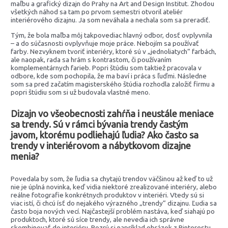
maľbu a grafický dizajn do Prahy na Art and Design Institut. Zhodou
všetkých náhod sa tam po prvom semestri otvoril ateliér
interiérového dizajnu. Ja som neváhala a nechala som sa preradiť.
Tým, že bola maľba môj takpovediac hlavný odbor, dosť ovplyvnila
– a do súčasnosti ovplyvňuje moje práce. Nebojím sa používať
farby. Nezvyknem tvoriť interiéry, ktoré sú v „jednoliatych“ farbách,
ale naopak, rada sa hrám s kontrastom, či používaním
komplementárnych farieb. Popri štúdiu som taktiež pracovala v
odbore, kde som pochopila, že ma baví i práca s ľuďmi. Následne
som sa pred začatím magisterského štúdia rozhodla založiť firmu a
popri štúdiu som si už budovala vlastné meno.
Dizajn vo všeobecnosti zahŕňa i neustále meniace
sa trendy. Sú v rámci bývania trendy častým
javom, ktorému podliehajú ľudia? Ako často sa
trendy v interiérovom a nábytkovom dizajne
menia?
Povedala by som, že ľudia sa chytajú trendov väčšinou až keď to už
nie je úplná novinka, keď vidia niektoré zrealizované interiéry, alebo
reálne fotografie konkrétnych produktov v interiéri. Vtedy sú si
viac istí, či chcú ísť do nejakého výrazného „trendy“ dizajnu. Ľudia sa
často boja nových vecí. Najčastejší problém nastáva, keď siahajú po
produktoch, ktoré sú síce trendy, ale nevedia ich správne
skombinovať do interiéru. Pozrú si napríklad obrázok z Pinterestu,