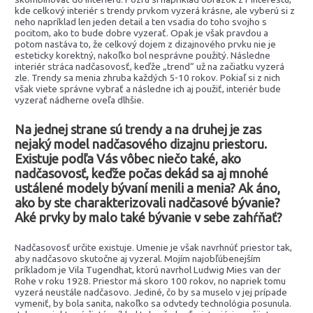
kde celkový interiér s trendy prvkom vyzerá krásne, ale vyberú si z
neho napríklad len jeden detail a ten vsadia do toho svojho s
pocitom, ako to bude dobre vyzerať. Opak je však pravdou a
potom nastáva to, že celkový dojem z dizajnového prvku nie je
esteticky korektný, nakoľko bol nesprávne použitý. Následne
interiér stráca nadčasovosť, keďže „trend“ už na začiatku vyzerá
zle. Trendy sa menia zhruba každých 5-10 rokov. Pokiaľ si z nich
však viete správne vybrať a následne ich aj použiť, interiér bude
vyzerať nádherne oveľa dlhšie.
Na jednej strane sú trendy a na druhej je zas
nejaký model nadčasového dizajnu priestoru.
Existuje podľa Vás vôbec niečo také, ako
nadčasovosť, keďže počas dekád sa aj mnohé
ustálené modely bývaní menili a menia? Ak áno,
ako by ste charakterizovali nadčasové bývanie?
Aké prvky by malo také bývanie v sebe zahŕňať?
Nadčasovosť určite existuje. Umenie je však navrhnúť priestor tak,
aby nadčasovo skutočne aj vyzeral. Mojím najobľúbenejším
príkladom je Vila Tugendhat, ktorú navrhol Ludwig Mies van der
Rohe v roku 1928. Priestor má skoro 100 rokov, no napriek tomu
vyzerá neustále nadčasovo. Jediné, čo by sa muselo v jej prípade
vymeniť, by bola sanita, nakoľko sa odvtedy technológia posunula.