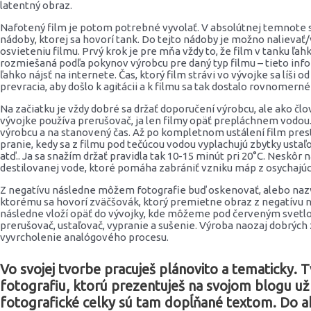
latentný obraz.
Nafotený film je potom potrebné vyvolať. V absolútnej temnote sa 
nádoby, ktorej sa hovorí tank. Do tejto nádoby je možno nalievať
osvieteniu filmu. Prvý krok je pre mňa vždy to, že film v tanku ľa
rozmiešaná podľa pokynov výrobcu pre daný typ filmu – tieto in
ľahko nájsť na internete. Čas, ktorý film strávi vo vývojke sa líši o
prevracia, aby došlo k agitácii a k filmu sa tak dostalo rovnomer
Na začiatku je vždy dobré sa držať doporučení výrobcu, ale ako čl
vývojke používa prerušovač, ja len filmy opäť prepláchnem vodou
výrobcu a na stanovený čas. Až po kompletnom ustálení film pres
pranie, kedy sa z filmu pod tečúcou vodou vyplachujú zbytky ustaľov
atď.. Ja sa snažím držať pravidla tak 10-15 minút pri 20°C. Neskô
destilovanej vode, ktoré pomáha zabrániť vzniku máp z osychajúc
Z negatívu následne môžem fotografie buď oskenovať, alebo nazvä
ktorému sa hovorí zväčšovák, ktorý premietne obraz z negatívu n
následne vloží opäť do vývojky, kde môžeme pod červeným svetlom
prerušovač, ustaľovač, vypranie a sušenie. Výroba naozaj dobrýc
vyvrcholenie analógového procesu.
Vo svojej tvorbe pracuješ plánovito a tematicky. 
fotografiu, ktorú prezentuješ na svojom blogu už
fotografické celky sú tam dopĺňané textom. Do ak