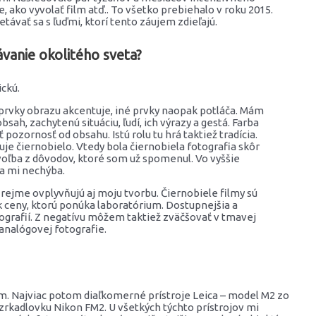
 ako vyvolať film atď.. To všetko prebiehalo v roku 2015.
távať sa s ľuďmi, ktorí tento záujem zdieľajú.
ávanie okolitého sveta?
ickú.
é prvky obrazu akcentuje, iné prvky naopak potláča. Mám
bsah, zachytenú situáciu, ľudí, ich výrazy a gestá. Farba
pozornosť od obsahu. Istú rolu tu hrá taktiež tradícia.
e čiernobielo. Vtedy bola čiernobiela fotografia skôr
voľba z dôvodov, ktoré som už spomenul. Vo vyššie
a mi nechýba.
rejme ovplyvňujú aj moju tvorbu. Čiernobiele filmy sú
 ceny, ktorú ponúka laboratórium. Dostupnejšia a
fotografií. Z negatívu môžem taktiež zväčšovať v tmavej
analógovej fotografie.
lm. Najviac potom diaľkomerné prístroje Leica – model M2 zo
rkadlovku Nikon FM2. U všetkých týchto prístrojov mi