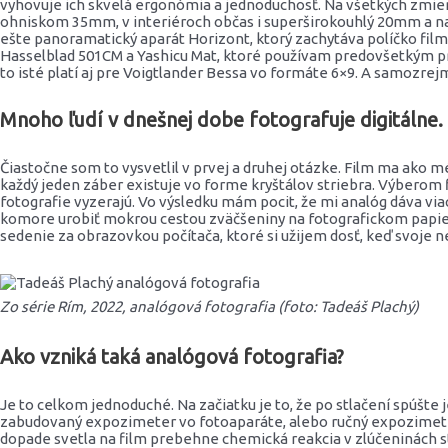
vyhovuje ich skvelá ergonómia a jednoduchosť. Na všetkých zmi
ohniskom 35mm, v interiéroch občas i superširokouhlý 20mm a n
ešte panoramatický aparát Horizont, ktorý zachytáva políčko f
Hasselblad 501CM a Yashicu Mat, ktoré používam predovšetkým p
to isté platí aj pre Voigtlander Bessa vo formáte 6×9. A samozre
Mnoho ľudí v dnešnej dobe fotografuje digitálne. A
Čiastočne som to vysvetlil v prvej a druhej otázke. Film ma ako m
každý jeden záber existuje vo forme kryštálov striebra. Výberom
fotografie vyzerajú. Vo výsledku mám pocit, že mi analóg dáva v
komore urobiť mokrou cestou zväčšeniny na fotografickom papieri.
sedenie za obrazovkou počítača, ktoré si užijem dosť, keď svoje 
Zo série Rím, 2022, analógová fotografia (foto: Tadeáš Plachý)
Ako vzniká taká analógová fotografia?
Je to celkom jednoduché. Na začiatku je to, že po stlačení spúšte
zabudovaný expozimeter vo fotoaparáte, alebo ručný expozimeter. T
dopade svetla na film prebehne chemická reakcia v zlúčeninách str