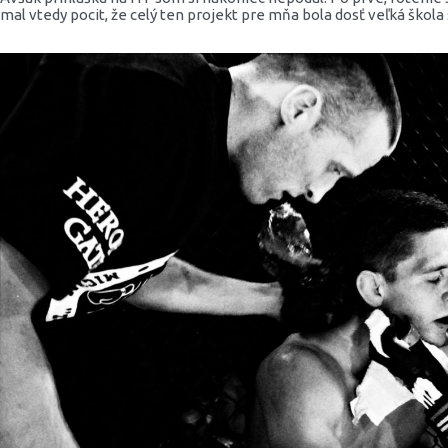
mal vtedy pocit, že celý ten projekt pre mňa bola dosť veľká škola