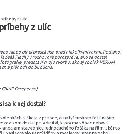
príbehy z ulíc
ríbehy z ulíc
l venovať po dlhej prestávke, pred niekoľkými rokmi. Podľahol
. Tadeáš Plachý v rozhovore porozpráva, ako sa dostal
j fotografie, predstaví svoju tvorbu, ako aj spolok VERUM
bách a plánoch do budúcna.
 Chirill Cerepenco)
i sa k nej dostal?
volenkách, v škole v prírode, či na lyžiarskom fotil našim
kov, som dostal prvý digitál, ktorý ma vôbec nebavil
k Vianociam stavebnicu jednoduchého foťáku na film. Skôr to
afii. Nasledovalo pár týždňov a mesiacov intenzívneho