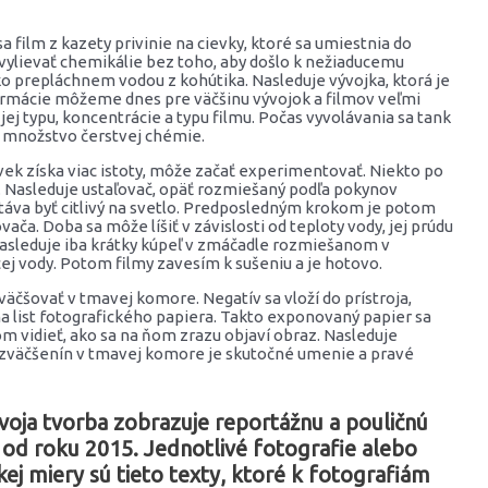
film z kazety privinie na cievky, ktoré sa umiestnia do
/vylievať chemikálie bez toho, aby došlo k nežiaducemu
hko prepláchnem vodou z kohútika. Nasleduje vývojka, ktorá je
formácie môžeme dnes pre väčšinu vývojok a filmov veľmi
d jej typu, koncentrácie a typu filmu. Počas vyvolávania sa tank
né množstvo čerstvej chémie.
ovek získa viac istoty, môže začať experimentovať. Niekto po
. Nasleduje ustaľovač, opäť rozmiešaný podľa pokynov
táva byť citlivý na svetlo. Predposledným krokom je potom
ača. Doba sa môže líšiť v závislosti od teploty vody, jej prúdu
r nasleduje iba krátky kúpeľ v zmáčadle rozmiešanom v
ej vody. Potom filmy zavesím k sušeniu a je hotovo.
čšovať v tmavej komore. Negatív sa vloží do prístroja,
a list fotografického papiera. Takto exponovaný papier sa
 vidieť, ako sa na ňom zrazu objaví obraz. Nasleduje
h zväčšenín v tmavej komore je skutočné umenie a pravé
Tvoja tvorba zobrazuje reportážnu a pouličnú
 od roku 2015. Jednotlivé fotografie alebo
ej miery sú tieto texty, ktoré k fotografiám