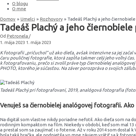
O blogu
O mne
Domov
Umelci
Rozhovory
Tadeáš Plachý a jeho čiernobiele 
Tadeáš Plachý a jeho čiernobiele p
Od
Petronela
/
1. mája 2023
1. mája 2023
K fotografii „pričuchol“ už ako dieťa, avšak intenzívne sa jej zača
čaru pouličnej fotografie, ktorá zapĺňa takmer celý jeho voľný čas
k fotografovaniu, prečo si zvolil práve typ čiernobielej analógove
PHOTO, ktorého je súčasťou. Na záver porozpráva o svojich záľu
Tadeáš Plachý pri fotografovaní, 2019, analógová fotografia (foto:
Venuješ sa čiernobielej analógovej fotografii. Ako s
Na digitál som vlastne nikdy poriadne nefotil. Ako dieťa som na do
rodinným kompaktom na film. Niekedy v období, keď som mal 13 ro
a prestal som sa zaujímať i o fotenie. Až v roku 2014 som dostal 
bola taká hračka, ale podnietila vo mne záujem vrátiť sa k fotogr