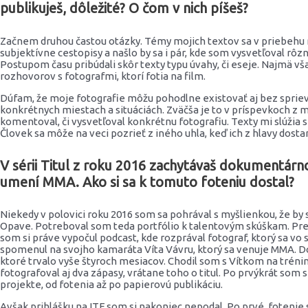
publikuješ, dôležité? O čom v nich píšeš?
Začnem druhou častou otázky. Témy mojich textov sa v priebehu r
subjektívne cestopisy a našlo by sa i pár, kde som vysvetľoval rôz
Postupom času pribúdali skôr texty typu úvahy, či eseje. Najmä v
rozhovorov s fotografmi, ktorí fotia na film.
Dúfam, že moje fotografie môžu pohodlne existovať aj bez spri
konkrétnych miestach a situáciách. Zväčša je to v príspevkoch z 
komentoval, či vysvetľoval konkrétnu fotografiu. Texty mi slúžia 
Človek sa môže na veci pozrieť z iného uhla, keď ich z hlavy dosta
V sérii Titul z roku 2016 zachytávaš dokumentár
umení MMA. Ako si sa k tomuto foteniu dostal?
Niekedy v polovici roku 2016 som sa pohrával s myšlienkou, že by so
Opave. Potreboval som teda portfólio k talentovým skúškam. Pre
som si práve vypočul podcast, kde rozprával fotograf, ktorý sa vo
spomenul na svojho kamaráta Víta Vávru, ktorý sa venuje MMA. Doh
ktoré trvalo vyše štyroch mesiacov. Chodil som s Vítkom na trénin
fotografoval aj dva zápasy, vrátane toho o titul. Po prvýkrát so
projekte, od fotenia až po papierovú publikáciu.
Avšak prihlášku na ITF som si nakoniec nepodal. Po prvé, fotenie