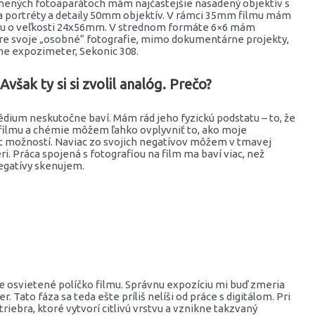
enených fotoaparátoch mám najčastejšie nasadený objektív s
a portréty a detaily 50mm objektív. V rámci 35mm filmu mám
ilmu o veľkosti 24x56mm. V strednom formáte 6×6 mám
re svoje „osobné“ fotografie, mimo dokumentárne projekty,
jme expozimeter, Sekonic 308.
však ty si si zvolil analóg. Prečo?
édium neskutočne baví. Mám rád jeho fyzickú podstatu – to, že
 filmu a chémie môžem ľahko ovplyvniť to, ako moje
iac možností. Naviac zo svojich negatívov môžem v tmavej
 Práca spojená s fotografiou na film ma baví viac, než
negatívy skenujem.
 je osvietené políčko filmu. Správnu expozíciu mi buď zmeria
ato fáza sa teda ešte príliš nelíši od práce s digitálom. Pri
iebra, ktoré vytvorí citlivú vrstvu a vznikne takzvaný