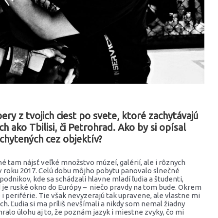
ery z tvojich ciest po svete, ktoré zachytávajú
h ako Tbilisi, či Petrohrad. Ako by si opísal
chytených cez objektív?
 tam nájsť veľké množstvo múzeí, galérií, ale i rôznych
 v roku 2017. Celú dobu môjho pobytu panovalo slnečné
 podnikov, kde sa schádzali hlavne mladí ľudia a študenti,
ad je ruské okno do Európy – niečo pravdy na tom bude. Okrem
periférie. Tie však nevyzerajú tak upravene, ale vlastne mi
ch. Ľudia si ma príliš nevšímali a nikdy som nemal žiadny
lo úlohu aj to, že poznám jazyk i miestne zvyky, čo mi