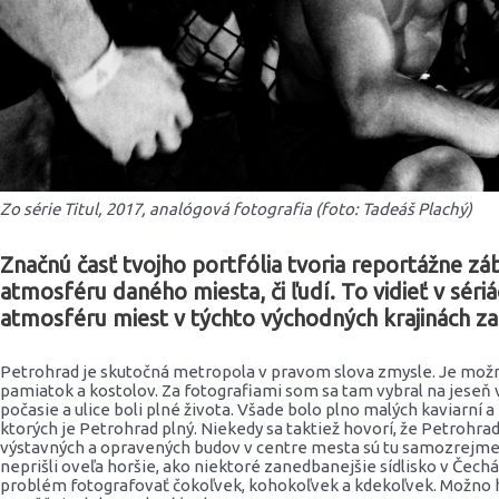
Zo série Titul, 2017, analógová fotografia (foto: Tadeáš Plachý)
Značnú časť tvojho portfólia tvoria reportážne záb
atmosféru daného miesta, či ľudí. To vidieť v sériác
atmosféru miest v týchto východných krajinách za
Petrohrad je skutočná metropola v pravom slova zmysle. Je možné
pamiatok a kostolov. Za fotografiami som sa tam vybral na jeseň
počasie a ulice boli plné života. Všade bolo plno malých kaviarní a
ktorých je Petrohrad plný. Niekedy sa taktiež hovorí, že Petrohr
výstavných a opravených budov v centre mesta sú tu samozrejme i 
neprišli oveľa horšie, ako niektoré zanedbanejšie sídlisko v Čechá
problém fotografovať čokoľvek, kohokoľvek a kdekoľvek. Možno hra