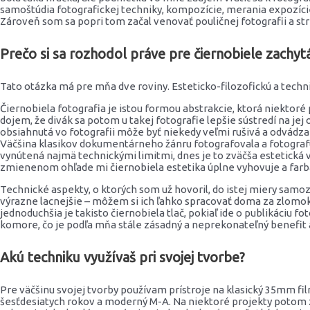
samoštúdia fotografickej techniky, kompozície, merania expozície,
Zároveň som sa popri tom začal venovať pouličnej fotografii a stre
Prečo si sa rozhodol práve pre čiernobiele zachyt
Tato otázka má pre mňa dve roviny. Esteticko-filozofickú a techn
Čiernobiela fotografia je istou formou abstrakcie, ktorá niektor
dojem, že divák sa potom u takej fotografie lepšie sústredí na jej o
obsiahnutá vo fotografii môže byť niekedy veľmi rušivá a odvádzať 
Väčšina klasikov dokumentárneho žánru fotografovala a fotografuj
vynútená najmä technickými limitmi, dnes je to zväčša estetická 
zmienenom ohľade mi čiernobiela estetika úplne vyhovuje a farb
Technické aspekty, o ktorých som už hovoril, do istej miery samoz
výrazne lacnejšie – môžem si ich ľahko spracovať doma za zlomok
jednoduchšia je takisto čiernobiela tlač, pokiaľ ide o publikáciu 
komore, čo je podľa mňa stále zásadný a neprekonateľný benefit 
Akú techniku využívaš pri svojej tvorbe?
Pre väčšinu svojej tvorby používam prístroje na klasický 35mm fi
šesťdesiatych rokov a moderný M-A. Na niektoré projekty potom z