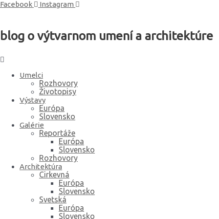
Preskočiť
Facebook
Instagram
na
obsah
blog o výtvarnom umení a architektúre
Umelci
Rozhovory
Životopisy
Výstavy
Európa
Slovensko
Galérie
Reportáže
Európa
Slovensko
Rozhovory
Architektúra
Cirkevná
Európa
Slovensko
Svetská
Európa
Slovensko