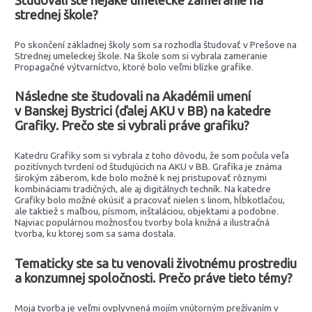
strednej škole?
Po skončení základnej školy som sa rozhodla študovať v Prešove na
Strednej umeleckej škole. Na škole som si vybrala zameranie
Propagačné výtvarníctvo, ktoré bolo veľmi blízke grafike.
Následne ste študovali na Akadémii umení
v Banskej Bystrici (ďalej AKU v BB) na katedre
Grafiky. Prečo ste si vybrali práve grafiku?
Katedru Grafiky som si vybrala z toho dôvodu, že som počula veľa
pozitívnych tvrdení od študujúcich na AKU v BB. Grafika je známa
širokým záberom, kde bolo možné k nej pristupovať rôznymi
kombináciami tradičných, ale aj digitálnych techník. Na katedre
Grafiky bolo možné okúsiť a pracovať nielen s linom, hĺbkotlačou,
ale taktiež s maľbou, písmom, inštaláciou, objektami a podobne.
Najviac populárnou možnosťou tvorby bola knižná a ilustračná
tvorba, ku ktorej som sa sama dostala.
Tematicky ste sa tu venovali životnému prostrediu
a konzumnej spoločnosti. Prečo práve tieto témy?
Moja tvorba je veľmi ovplyvnená mojím vnútorným prežívaním v