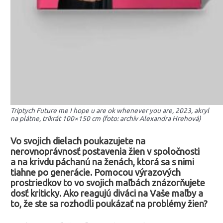
Triptych Future me I hope u are ok whenever you are, 2023, akryl
na plátne, trikrát 100×150 cm (foto: archív Alexandra Hrehová)
Vo svojich dielach poukazujete na
nerovnoprávnosť postavenia žien v spoločnosti
a na krivdu páchanú na ženách, ktorá sa s nimi
tiahne po generácie. Pomocou výrazových
prostriedkov to vo svojich maľbách znázorňujete
dosť kriticky. Ako reagujú diváci na Vaše maľby a
to, že ste sa rozhodli poukázať na problémy žien?