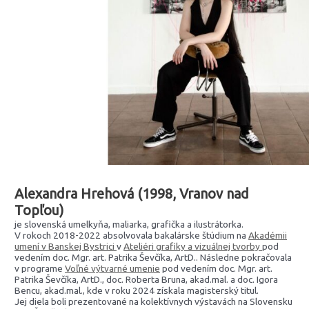
Alexandra Hrehová (1998, Vranov nad
Topľou)
je slovenská umelkyňa, maliarka, grafička a ilustrátorka.
V rokoch 2018-2022 absolvovala bakalárske štúdium na
Akadémii
umení v Banskej Bystrici
v
Ateliéri grafiky a vizuálnej tvorby
pod
vedením doc. Mgr. art. Patrika Ševčíka, ArtD.. Následne pokračovala
v programe
Voľné výtvarné umenie
pod vedením doc. Mgr. art.
Patrika Ševčíka, ArtD., doc. Roberta Bruna, akad.mal. a doc. Igora
Bencu, akad.mal., kde v roku 2024 získala magisterský titul.
Jej diela boli prezentované na kolektívnych výstavách na Slovensku