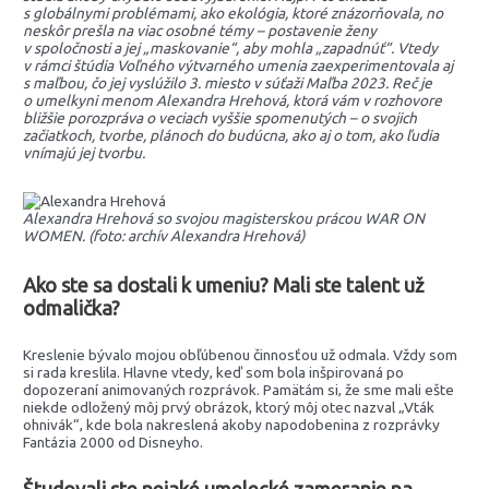
s globálnymi problémami, ako ekológia, ktoré znázorňovala, no
neskôr prešla na viac osobné témy – postavenie ženy
v spoločnosti a jej „maskovanie“, aby mohla „zapadnúť“. Vtedy
v rámci štúdia Voľného výtvarného umenia zaexperimentovala aj
s maľbou, čo jej vyslúžilo 3. miesto v súťaži Maľba 2023. Reč je
o umelkyni menom Alexandra Hrehová, ktorá vám v rozhovore
bližšie porozpráva o veciach vyššie spomenutých – o svojich
začiatkoch, tvorbe, plánoch do budúcna, ako aj o tom, ako ľudia
vnímajú jej tvorbu.
Alexandra Hrehová so svojou magisterskou prácou WAR ON
WOMEN. (foto: archív Alexandra Hrehová)
Ako ste sa dostali k umeniu? Mali ste talent
už
odmalička?
Kreslenie bývalo mojou obľúbenou činnosťou už odmala. Vždy som
si rada kreslila. Hlavne vtedy, keď som bola inšpirovaná po
dopozeraní animovaných rozprávok. Pamätám si, že sme mali ešte
niekde odložený môj prvý obrázok, ktorý môj otec nazval „Vták
ohnivák“, kde bola nakreslená akoby napodobenina z rozprávky
Fantázia 2000 od Disneyho.
Študovali ste nejaké umelecké zameranie na