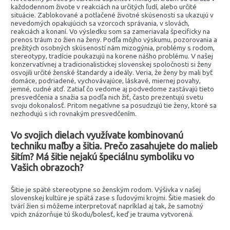
každodennom živote v reakciách na určitých ľudí, alebo určité
situácie. Zablokované a potlačené životné skúsenosti sa ukazujú v
nevedomých opakujúcich sa vzorcoch správania, v slovách,
reakciách a konaní. Vo výsledku som sa zameriavala špecificky na
prenos tráum zo žien na ženy. Podľa môjho výskumu, pozorovania a
prežitých osobných skúseností nám mizogýnia, problémy s rodom,
stereotypy, tradície poukazujú na korene nášho problému. V našej
konzervatívnej a tradicionalistickej slovenskej spoločnosti si ženy
osvojili určité ženské štandardy a ideály. Veria, že ženy by mali byť
domáce, podriadené, vychovávajúce, láskavé, miernej povahy,
jemné, cudné atď. Zatiaľ čo vedome aj podvedome zastávajú tieto
presvedčenia a snažia sa podľa nich žiť, často prezentujú svetu
svoju dokonalosť. Pritom negatívne sa posudzujú tie ženy, ktoré sa
nezhodujú s ich rovnakým presvedčením.
Vo svojich dielach využívate kombinovanú
techniku maľby a šitia. Prečo zasahujete do malieb
šitím? Má šitie nejakú špeciálnu symboliku vo
Vašich obrazoch?
Šitie je späté stereotypne so ženským rodom. Výšivka v našej
slovenskej kultúre je spätá zase s ľudovými krojmi. Šitie masiek do
tvárí žien si môžeme interpretovať napríklad aj tak, že samotný
vpich znázorňuje tú škodu/bolesť, keď je trauma vytvorená.