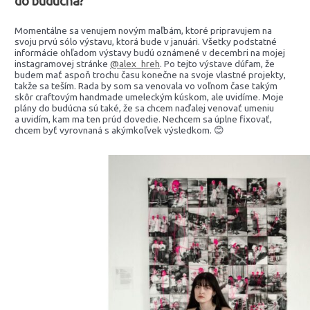
do budúcna?
Momentálne sa venujem novým maľbám, ktoré pripravujem na
svoju prvú sólo výstavu, ktorá bude v januári. Všetky podstatné
informácie ohľadom výstavy budú oznámené v decembri na mojej
instagramovej stránke
@alex_hreh
. Po tejto výstave dúfam, že
budem mať aspoň trochu času konečne na svoje vlastné projekty,
takže sa teším. Rada by som sa venovala vo voľnom čase takým
skôr craftovým handmade umeleckým kúskom, ale uvidíme. Moje
plány do budúcna sú také, že sa chcem naďalej venovať umeniu
a uvidím, kam ma ten prúd dovedie. Nechcem sa úplne fixovať,
chcem byť vyrovnaná s akýmkoľvek výsledkom. 😊