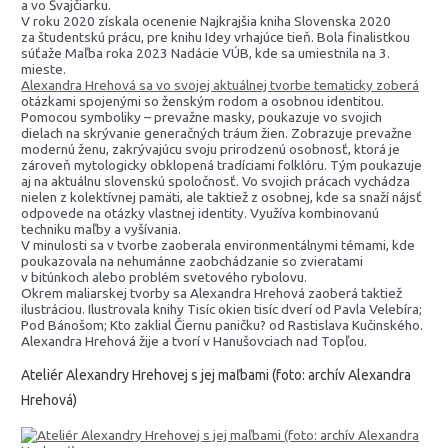
a vo Švajčiarku.
V roku 2020 získala ocenenie Najkrajšia kniha Slovenska 2020
za študentskú prácu, pre knihu Idey vrhajúce tieň. Bola finalistkou
súťaže Maľba roka 2023 Nadácie VÚB, kde sa umiestnila na 3.
mieste.
Alexandra Hrehová sa vo svojej aktuálnej tvorbe tematicky zoberá
otázkami spojenými so ženským rodom a osobnou identitou.
Pomocou symboliky – prevažne masky, poukazuje vo svojich
dielach na skrývanie generačných tráum žien. Zobrazuje prevažne
modernú ženu, zakrývajúcu svoju prirodzenú osobnosť, ktorá je
zároveň mytologicky obklopená tradíciami folklóru. Tým poukazuje
aj na aktuálnu slovenskú spoločnosť. Vo svojich prácach vychádza
nielen z kolektívnej pamäti, ale taktiež z osobnej, kde sa snaží nájsť
odpovede na otázky vlastnej identity. Využíva kombinovanú
techniku maľby a vyšívania.
V minulosti sa v tvorbe zaoberala environmentálnymi témami, kde
poukazovala na nehumánne zaobchádzanie so zvieratami
v bitúnkoch alebo problém svetového rybolovu.
Okrem maliarskej tvorby sa Alexandra Hrehová zaoberá taktiež
ilustráciou. Ilustrovala knihy Tisíc okien tisíc dverí od Pavla Velebíra;
Pod Bánošom; Kto zaklial Čiernu paničku? od Rastislava Kučinského.
Alexandra Hrehová žije a tvorí v Hanušovciach nad Topľou.
Ateliér Alexandry Hrehovej s jej maľbami (foto: archív Alexandra
Hrehová)