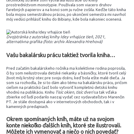
prostredníctvom monotypie. Používala som viacero druhov
farebných papierov a na konci som ju ručne zošila. Keďže táto kniha
bola mojou semestrálnou prácou, po ukončení semestra mi navrhol
môj vedúci prihlásiť knihu do Bibiany, kde bola nakoniec ocenená.
Dvojstránka z autorskej knihy Idey vrhajúce tieň, 2021,
alternatívna grafika (foto: archív Alexandra Hrehová)
Vašu bakalársku prácu taktiež tvorila kniha…
Pred začatím bakalárskeho ročníka ma kolektívne rodina poprosila,
či by som neilustrovala detské riekanky a básničky, ktoré tvoril celý
život môj krstný otec pre svoju dcéru, keď bola ešte malé dieťa. Ja
som sa rozhodla, že si to dám ako tému na bakalársku prácu, pričom
cieľom na praktickú časť bolo vytvoriť kompletnú detskú knihu
vhodnú na publikáciu. Knihu
Tisíc okien, tisíc dverí
sa tak vďaka
zbierke od ľudí podarilo naozaj vydať cez vydavateľstvo Marenčin
PT. Je stále dostupná ako v internetových obchodoch, tak i v
kamenných predajniach.
Okrem spomínaných kníh, máte už na svojom
konte niekoľko ďalších kníh, ktoré ste ilustrovali.
Môžete ich vymenovať a niečo o nich povedať?