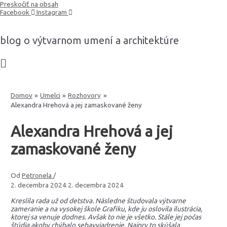
Preskočiť na obsah
Facebook
Instagram
blog o výtvarnom umení a architektúre
Domov
Umelci
Rozhovory
Alexandra Hrehová a jej zamaskované ženy
Alexandra Hrehová a jej
zamaskované ženy
Od
Petronela
/
2. decembra 2024
2. decembra 2024
Kreslila rada už od detstva. Následne študovala výtvarne
zameranie a na vysokej škole Grafiku, kde ju oslovila ilustrácia,
ktorej sa venuje dodnes. Avšak to nie je všetko. Stále jej počas
štúdia akoby chýbalo sebavyjadrenie. Najprv to skúšala