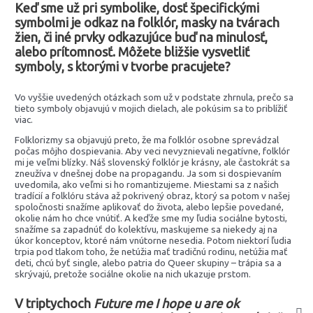
Keď sme už pri symbolike, dosť špecifickými
symbolmi je odkaz na folklór, masky na tvárach
žien, či iné prvky odkazujúce buď na minulosť,
alebo prítomnosť. Môžete bližšie vysvetliť
symboly, s ktorými v tvorbe pracujete?
Vo vyššie uvedených otázkach som už v podstate zhrnula, prečo sa
tieto symboly objavujú v mojich dielach, ale pokúsim sa to priblížiť
viac.
Folklorizmy sa objavujú preto, že ma folklór osobne sprevádzal
počas môjho dospievania. Aby veci nevyznievali negatívne, folklór
mi je veľmi blízky. Náš slovenský folklór je krásny, ale častokrát sa
zneužíva v dnešnej dobe na propagandu. Ja som si dospievaním
uvedomila, ako veľmi si ho romantizujeme. Miestami sa z našich
tradícií a folklóru stáva až pokrivený obraz, ktorý sa potom v našej
spoločnosti snažíme aplikovať do života, alebo lepšie povedané,
okolie nám ho chce vnútiť. A keďže sme my ľudia sociálne bytosti,
snažíme sa zapadnúť do kolektívu, maskujeme sa niekedy aj na
úkor konceptov, ktoré nám vnútorne nesedia. Potom niektorí ľudia
trpia pod tlakom toho, že netúžia mať tradičnú rodinu, netúžia mať
deti, chcú byť single, alebo patria do Queer skupiny – trápia sa a
skrývajú, pretože sociálne okolie na nich ukazuje prstom.
V triptychoch
Future me I hope u are ok