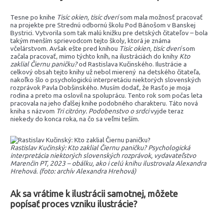
Tesne po knihe
Tisíc okien, tisíc dverí
som mala možnosť pracovať
na projekte pre Strednú odbornú školu Pod Bánošom v Banskej
Bystrici. Vytvorila som tak malú knižku pre detských čitateľov – bola
takým menším sprievodcom tejto školy, ktorá je známa
včelárstvom. Avšak ešte pred knihou
Tisíc okien, tisíc dverí
som
začala pracovať, mimo týchto kníh, na ilustráciách do knihy
Kto
zaklial Čiernu paničku?
od Rastislava Kučinského. Ilustrácie a
celkový obsah tejto knihy už nebol mierený na detského čitateľa,
nakoľko šlo o psychologickú interpretáciu niektorých slovenských
rozprávok Pavla Dobšinského. Musím dodať, že Rasťo je moja
rodina a preto ma oslovil na spoluprácu. Tento rok som počas leta
pracovala na jeho ďalšej knihe podobného charakteru. Táto nová
kniha s názvom
Tri citróny. Podobenstvo o srdci
vyjde teraz
niekedy do konca roka, na čo sa veľmi teším.
Rastislav Kučinský: Kto zaklial Čiernu paničku? Psychologická
interpretácia niektorých slovenských rozprávok, vydavateľstvo
Marenčin PT, 2023 – obálku, ako i celú knihu ilustrovala Alexandra
Hrehová. (foto: archív Alexandra Hrehová)
Ak sa vrátime k ilustrácii samotnej, môžete
popísať proces vzniku ilustrácie?