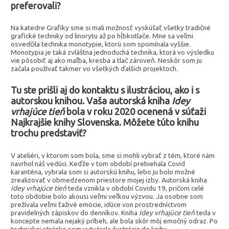
preferovali?
Na katedre Grafiky sme si mali možnosť vyskúšať všetky tradičné
grafické techniky od linorytu až po hĺbkotlače. Mne sa veľmi
osvedčila technika monotypie, ktorú som spomínala vyššie.
Monotypia je taká zvláštna jednoduchá technika, ktorá vo výsledku
vie pôsobiť aj ako maľba, kresba a tlač zároveň. Neskôr som ju
začala používať takmer vo všetkých ďalších projektoch.
Tu ste prišli aj do kontaktu s ilustráciou, ako i s
autorskou knihou. Vaša autorská kniha
Idey
vrhajúce tieň
bola v roku 2020 ocenená v súťaži
Najkrajšie knihy Slovenska. Môžete túto knihu
trochu predstaviť?
V ateliéri, v ktorom som bola, sme si mohli vybrať z tém, ktoré nám
navrhol náš vedúci. Keďže v tom období prebiehala Covid
karanténa, vybrala som si autorskú knihu, lebo ju bolo možné
zrealizovať v obmedzenom priestore mojej izby. Autorská kniha
Idey vrhajúce tieň
teda vznikla v období Covidu 19, pričom celé
toto obdobie bolo akousi veľmi veľkou výzvou. Ja osobne som
prežívala veľmi ťaživé emócie, idúce von prostredníctvom
pravidelných zápiskov do denníkov. Kniha
Idey vrhajúce tieň
teda v
koncepte nemala nejaký príbeh, ale bola skôr môj emočný odraz. Po
technickej stránke som vytvárala ilustrácie do knihy