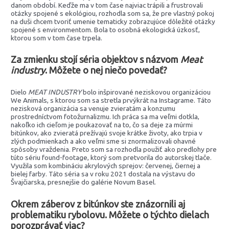
danom období. Keďže ma v tom čase najviac trápili a frustrovali
otázky spojené s ekológiou, rozhodla som sa, že pre vlastný pokoj
na duši chcem tvoriť umenie tematicky zobrazujúce dôležité otázky
spojené s environmentom. Bola to osobná ekologická úzkosť,
ktorou som v tom čase trpela.
Za zmienku stojí séria objektov s názvom
Meat
industry
. Môžete o nej niečo povedať?
Dielo
MEAT INDUSTRY
bolo inšpirované neziskovou organizáciou
We Animals, s ktorou som sa stretla prvýkrát na Instagrame. Táto
nezisková organizácia sa venuje zvieratám a konzumu
prostredníctvom fotožurnalizmu. Ich práca sa ma veľmi dotkla,
nakoľko ich cieľom je poukazovať na to, čo sa deje za múrmi
bitúnkov, ako zvieratá prežívajú svoje krátke životy, ako trpia v
zlých podmienkach a ako veľmi sme si znormalizovali ohavné
spôsoby vraždenia. Preto som sa rozhodla použiť ako predlohy pre
túto sériu found-footage, ktorý som pretvorila do autorskej tlače.
Využila som kombináciu akrylových sprejov: červenej, čiernej a
bielej farby. Táto séria sa v roku 2021 dostala na výstavu do
Švajčiarska, presnejšie do galérie Novum Basel.
Okrem záberov z bitúnkov ste znázornili aj
problematiku rybolovu. Môžete o týchto dielach
porozprávať viac?