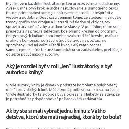
Myslím, že u každého ilustrátora je ten proces vzniku ilustrácie iný.
Avšak u mňa prvý krok je určite naštudovanie si samotného textu.
Potom príde brainstorming a získavanie materiálu a inšpirácií z
webov a podobne. Dosť času venujem tomu, že sledujem najnovšie
trendy grafického dizajnu a ilustrácií. Následne si vždy najprv
spravím prvotné návrhy a technické skúšky. V poslednej dobe som
presedlala na prácu s tabletom, kde priamo kreslím do programu.
Pri tých prvých knihách som kombinovala tradičnú kresbu, maľbu a
grafiku v kombinácii so záverečnou úpravou na počítači, no
spomínaný IPad mi veľmi uľahčil život. Celý tento proces
samozrejme zahŕňa taktiež komunikáciu so zadávateľmi, pretože je
dôležité počuť názory autorov.
Aký je rozdiel byť v roli „len“ ilustrátorky a byť
autorkou knihy?
V role autorky knihy je človek v podstate kompletne oslobodený
od názorov druhých ľudí. Môže tvoriť podľa seba, ako sa mu žiada.
V role ilustrátorky tá sloboda býva okresaná. Niekedy sa stáva, že
je potrebné sa prispôsobovať požiadavkám zadávateľa.
Ak by ste si mali vybrať jednu knihu z Vášho
detstva, ktorú ste mali najradšej, ktorá by to bola?