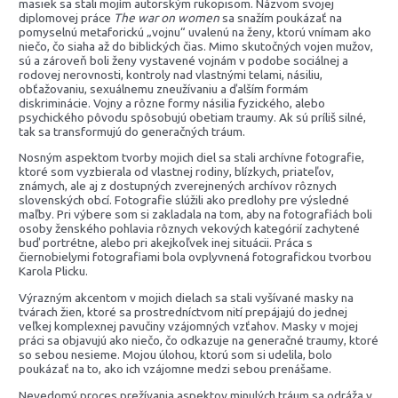
masiek sa stali mojím autorským rukopisom. Názvom svojej
diplomovej práce
The war on women
sa snažím poukázať na
pomyselnú metaforickú „vojnu“ uvalenú na ženy, ktorú vnímam ako
niečo, čo siaha až do biblických čias. Mimo skutočných vojen mužov,
sú a zároveň boli ženy vystavené vojnám v podobe sociálnej a
rodovej nerovnosti, kontroly nad vlastnými telami, násiliu,
obťažovaniu, sexuálnemu zneužívaniu a ďalším formám
diskriminácie. Vojny a rôzne formy násilia fyzického, alebo
psychického pôvodu spôsobujú obetiam traumy. Ak sú príliš silné,
tak sa transformujú do generačných tráum.
Nosným aspektom tvorby mojich diel sa stali archívne fotografie,
ktoré som vyzbierala od vlastnej rodiny, blízkych, priateľov,
známych, ale aj z dostupných zverejnených archívov rôznych
slovenských obcí. Fotografie slúžili ako predlohy pre výsledné
maľby. Pri výbere som si zakladala na tom, aby na fotografiách boli
osoby ženského pohlavia rôznych vekových kategórií zachytené
buď portrétne, alebo pri akejkoľvek inej situácii. Práca s
čiernobielymi fotografiami bola ovplyvnená fotografickou tvorbou
Karola Plicku.
Výrazným akcentom v mojich dielach sa stali vyšívané masky na
tvárach žien, ktoré sa prostredníctvom nití prepájajú do jednej
veľkej komplexnej pavučiny vzájomných vzťahov. Masky v mojej
práci sa objavujú ako niečo, čo odkazuje na generačné traumy, ktoré
so sebou nesieme. Mojou úlohou, ktorú som si udelila, bolo
poukázať na to, ako ich vzájomne medzi sebou prenášame.
Nevedomý proces prežívania aspektov minulých tráum sa odráža v