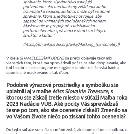
správanie, ktoré si jednotlivci osvojujú
podvedome ako mechanizmy zvládania alebo
traumatickú reakciu, alebo to môže byť vedomé
správanie, ktoré si jednotlivec osvojuje, aby
zapadol do vnímaných spoločenských noriem.
Maskovanie je prepojené s udržiavaním
performatívneho správania v rámci sociálnych
štruktúr a kultúr.“
(https://en.wikipedia.org/wiki/Masking_(personality))
V diele
SHAMELESS/IMPUDENS
sa preto objavuje taký mix
viacerých tém, ktoré ma sprevádzali počas celého dospievania, ako
bol folklór a s ním spojené mizogýnne tendencie, ženská hanba,
spomínané maskovanie a tak ďalej.
Podobné výrazové prostriedky a symboliku ste
uplatnili aj v maľbe
Miss Slovakia Treasure
, s
ktorou ste získali tretie miesto v súťaži Maľba roka
2023 Nadácie VÚB. Aké pocity Vás sprevádzali
tesne po tom, ako ste ocenenie získali? Zmenilo sa
vo Vašom živote niečo po získaní tohto ocenenia?
Do tejto súťaže som išla s cieľom zistiť, ako som na tom s maľbou, či