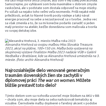
má táto moja nová cesta zmysel, aby som v nej ďalej pokračovala.
Samozrejme, po vyhlásení som bola maximálne v dobrom zmysle
zaskočená, ale v podstate som dostala odpoveď na moje otázky.
Po súťaži sa nejako toho veľmi veľa nezmenilo. Prišli nejaké milé
príležitosti, avšak to hlavné tvorili pocity nádeje a taký nával
energie pracovať na sebe a nezastavovať sa v tvorbe. Jedna vec
sa však zmenila a to, že sa mi konečne podarilo zariadiť si jeden
malý priestor na ateliér, keďže donedávna som maľovala a tvorila
vo svojej detskej izbe.
Alexandra Hrehová so svojou maľbou Miss Slovakia Treasure.
2023, akryl na plátne, 100×150 cm. Maľba bola vystavená na
skupinovej výstave finalistov Maľba 2023 nadácie VÚB v Galérii
Nedbalka v Bratislave, kde sa Alexandra Hrehová umiestnila na 3.
mieste. (foto: archív Alexandra Hrehová)
Najrozsiahlejšie dielo venované generačným
traumám slovenských žien ste zachytili v
diplomovej práci
The war on women
. Môžete
bližšie prestaviť toto dielo?
Týmto dielom som sa rozhodla uzavrieť moje štúdium na AKU v BB
– chcela som, aby moje diela na seba nadväzovali tematicky aj
vizuálne. Čiernobiele maľby doplnené o farebný akcent v podobe