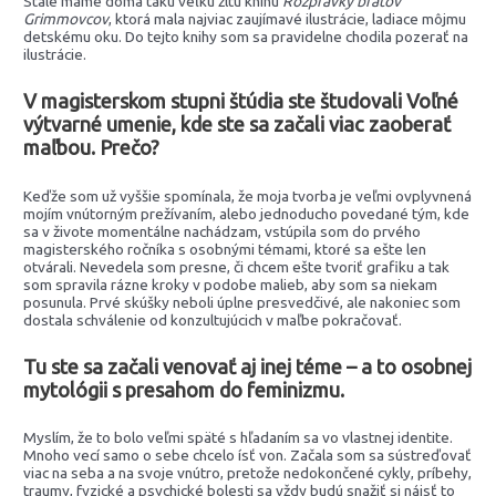
Stále máme doma takú veľkú žltú knihu
Rozprávky bratov
Grimmovcov
, ktorá mala najviac zaujímavé ilustrácie, ladiace môjmu
detskému oku. Do tejto knihy som sa pravidelne chodila pozerať na
ilustrácie.
V magisterskom stupni štúdia ste študovali Voľné
výtvarné umenie, kde ste sa začali viac zaoberať
maľbou. Prečo?
Keďže som už vyššie spomínala, že moja tvorba je veľmi ovplyvnená
mojím vnútorným prežívaním, alebo jednoducho povedané tým, kde
sa v živote momentálne nachádzam, vstúpila som do prvého
magisterského ročníka s osobnými témami, ktoré sa ešte len
otvárali. Nevedela som presne, či chcem ešte tvoriť grafiku a tak
som spravila rázne kroky v podobe malieb, aby som sa niekam
posunula. Prvé skúšky neboli úplne presvedčivé, ale nakoniec som
dostala schválenie od konzultujúcich v maľbe pokračovať.
Tu ste sa začali venovať aj inej téme – a to osobnej
mytológii s presahom do feminizmu.
Myslím, že to bolo veľmi späté s hľadaním sa vo vlastnej identite.
Mnoho vecí samo o sebe chcelo ísť von. Začala som sa sústreďovať
viac na seba a na svoje vnútro, pretože nedokončené cykly, príbehy,
traumy, fyzické a psychické bolesti sa vždy budú snažiť si nájsť to