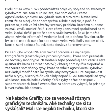
Dielu
MEAT INDUSTRY
predchádzali projekty spojené so svetovým
rybolovom. Nie som si úplne istá, ako som došla k téme
agresívneho rybolovu, no vybrala som si túto tému hlavne kvôli
tomu, že sa o nej vôbec nerozpráva. Nikde o nej nie je počuť a
pritom to je tak veľmi závažný svetový problém, ktorému budeme
za málu chvíľu musieť čeliť. Tieto témy konzumnej spoločnosti sa mi
veľmi žiadali riešiť, pretože som si stále hovorila, že ak je možné,
aby to zdvihlo informačné vedomie hoci len jednému človeku, stále
by to bol úspech, nakoľko nepoznám veľmi veľa ľudí v mojom okolí,
ktorí si sami sadnú a študujú tieto doslova hororové témy.
Pri sérii
OVERFISHING
som taktiež pracovala s nájdenými
fotografiami (znázorňujúce proces rybolovu), ktoré som prenášala
do techniky monotypie. Následne k tejto predošlej sérii vznikla ešte
aj autorská kniha
POMALY MIZNÚ
, v ktorej som využila slepotlač a
znázornila som všetky ryby, ktoré sa vďaka agresívnemu rybolovu
nezvládajú množiť natoľko rýchlo, aby nevyhynuli. Pre zaujímavosť
nešlo o ryby, o ktorých človek nikdy nepočul. Boli tam napríklad ryby
ako losos, tuniak, hoki a všetky ďalšie ryby bežne dostupné v
supermarketoch, ktoré eventuálne za pár rokov vyhynú, čo prispeje
k svetovému hladomoru.
Na katedre Grafiky ste sa venovali rôznym
grafickým technikám. Aké techniky ste si tu
vyskúšali? Mali ste nejakú techniku, ktorú ste