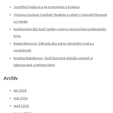
Jozefína Fujašová a jej prepojenia s krajinou
Výstava Gustave Courbet: Realista a rebel v Leopold Museum
vo Viedni
Kristína Navrátil: Keď rastliny a hmyz upozorňujú na klimatickú
krízu
Beáta Bencová: Záhrada ako odraz ženského sveta a
spoločnosti
Kristína Babulicová – keď ilustrácia dokáže uchopiť aj
tabuizované a intímne témy
Archív
jún 2026
máj 2026
apríl 2026