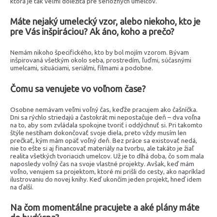
ktorá je tak veľmi dôležitá pre serióznych umelcov.
Máte nejaký umelecký vzor, alebo niekoho, kto je
pre Vás inšpiráciou? Ak áno, koho a prečo?
Nemám nikoho špecifického, kto by bol mojím vzorom. Bývam
inšpirovaná všetkým okolo seba, prostredím, ľuďmi, súčasnými
umelcami, situáciami, seriálmi, filmami a podobne.
Čomu sa venujete vo voľnom čase?
Osobne nemávam veľmi voľný čas, keďže pracujem ako čašníčka.
Dni sa rýchlo striedajú a častokrát mi nepostačuje deň – dva voľna
na to, aby som zvládala spokojne tvoriť i oddýchnuť si. Pri takomto
štýle nestíham dokončovať svoje diela, preto vždy musím len
prečkať, kým mám opäť voľný deň. Bez práce sa existovať nedá,
nie to ešte si aj financovať materiály na tvorbu, ale takáto je žiaľ
realita všetkých tvoriacich umelcov. Už je to dlhá doba, čo som mala
naposledy voľný čas na svoje vlastné projekty. Avšak, keď mám
voľno, venujem sa projektom, ktoré mi prišli do cesty, ako napríklad
ilustrovaniu do novej knihy. Keď ukončím jeden projekt, hneď idem
na ďalší.
Na čom momentálne pracujete a aké plány máte