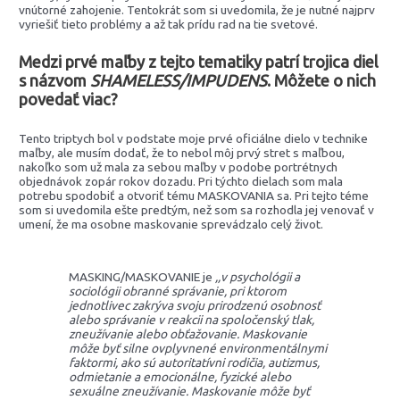
vnútorné zahojenie. Tentokrát som si uvedomila, že je nutné najprv
vyriešiť tieto problémy a až tak prídu rad na tie svetové.
Medzi prvé maľby z tejto tematiky patrí trojica diel
s názvom
SHAMELESS/IMPUDENS
. Môžete o nich
povedať viac?
Tento triptych bol v podstate moje prvé oficiálne dielo v technike
maľby, ale musím dodať, že to nebol môj prvý stret s maľbou,
nakoľko som už mala za sebou maľby v podobe portrétnych
objednávok zopár rokov dozadu. Pri týchto dielach som mala
potrebu spodobiť a otvoriť tému MASKOVANIA sa. Pri tejto téme
som si uvedomila ešte predtým, než som sa rozhodla jej venovať v
umení, že ma osobne maskovanie sprevádzalo celý život.
MASKING/MASKOVANIE je
,,v psychológii a
sociológii obranné správanie, pri ktorom
jednotlivec zakrýva svoju prirodzenú osobnosť
alebo správanie v reakcii na spoločenský tlak,
zneužívanie alebo obťažovanie. Maskovanie
môže byť silne ovplyvnené environmentálnymi
faktormi, ako sú autoritatívni rodičia, autizmus,
odmietanie a emocionálne, fyzické alebo
sexuálne zneužívanie. Maskovanie môže byť