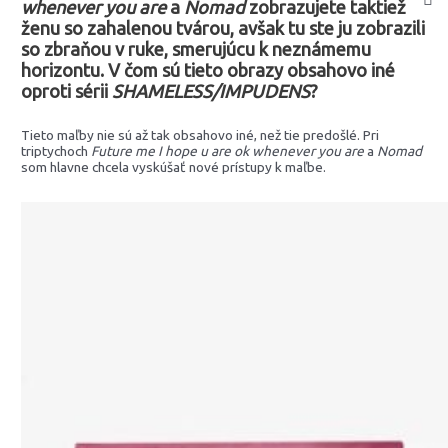
whenever you are
a
Nomad
zobrazujete taktiež
ženu so zahalenou tvárou, avšak tu ste ju zobrazili
so zbraňou v ruke, smerujúcu k neznámemu
horizontu. V čom sú tieto obrazy obsahovo iné
oproti sérii
SHAMELESS/IMPUDENS
?
Tieto maľby nie sú až tak obsahovo iné, než tie predošlé. Pri
triptychoch
Future me I hope u are ok whenever you are
a
Nomad
som hlavne chcela vyskúšať nové prístupy k maľbe.