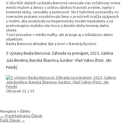
V skorších dielach sa Beáta Bencová venovala viac vzťahovej rovine
medzi mužom a ženou s určitou dávkou hravosti a irónie, najmä v
kontexte lásky, sexuality a pudovosti. Skrz hybridné postavičky so
zvieracími prvkami zosobňovala ženy v prostredí zväčša spájaných
s mužmi, aby poukázala na hegemonický model maskulinity a na
pretrvávajúcu mužskú rolu lovca a ženskú úlohu lovenej alebo
obete.
Tvorí prevažne v médiu maľby, ale pracuje aj s inštaláciou alebo
objektom.
Beáta Bencová aktuálne žije a tvorí v Banskej Bystrici.
Z výstavy Beáta Bencová: Záhrada na prenájom, 2025, Galéria
Jula Bindera, Banská Štiavnica, kurátor: Vlad Vakov (foto: Ján
Petrík)
Obrázok 52 z 53
Navigácia v článku
←
Predchádzajúci Článok
Ďalší Článok
→