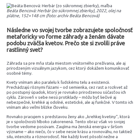
Beáta Bencová: Herbár (zo súkromnej zbierky), 2022, olej na
plátne, 152×148 cm (foto: archív Beáta Bencová)
Následne vo svojej tvorbe
zobrazujete spoločnosť
metaforicky vo forme záhrady a ženám dávate
podobu zväčša kvetov. Prečo ste si zvolili práve
rastlinný svet?
Záhrada sa pre mňa stala miestom vnútorného prežívania, ale aj
prirodzeným vizuálnym jazykom, cez ktorý dokážem komunikovať
osobné témy.
Kvety vnímam ako paralelu k ľudskému telu a existencii.
Prechádzajú rôznymi fázami – od semienka, cez rast a rozkvet až
po postupný úpadok, ktorý je rovnako prirodzenou súčasťou ich
cyklu. Zároveň v sebe nesú protiklady – môžu byť liečivé aj
nebezpečné, krehké aj odolné, estetické, ale aj funkčné. V tomto ich
vnímam ako veľmi blízke človeku.
Rovnako pracujem s predstavou ženy ako „krehkej kvetiny“, ktorá
je v spoločnosti hlboko zakorenená. Tento obraz však vo svojej
tvorbe vedome posúvam. Zaujíma ma ženská energia v širšom
význame – ako niečo, čo v sebe nesie krásu a rovnováhu, no taktiež
silu, intenzitu a rôznorodosť. Nie každý kvet pôsobí nežne a