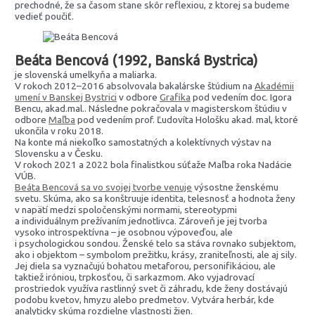
prechodné, že sa časom stane skôr reflexiou, z ktorej sa budeme
vedieť poučiť.
Beáta Bencová (1992, Banská Bystrica)
je slovenská umelkyňa a maliarka.
V rokoch 2012–2016 absolvovala bakalárske štúdium na
Akadémii
umení v Banskej Bystrici
v odbore
Grafika
pod vedením doc. Igora
Bencu, akad.mal.. Následne pokračovala v magisterskom štúdiu v
odbore
Maľba
pod vedením prof. Ľudovíta Hološku akad. mal, ktoré
ukončila v roku 2018.
Na konte má niekoľko samostatných a kolektívnych výstav na
Slovensku a v Česku.
V rokoch 2021 a 2022 bola finalistkou súťaže Maľba roka Nadácie
VÚB.
Beáta Bencová sa vo svojej tvorbe venuje
výsostne ženskému
svetu. Skúma, ako sa konštruuje identita, telesnosť a hodnota ženy
v napätí medzi spoločenskými normami, stereotypmi
a individuálnym prežívaním jednotlivca. Zároveň je jej tvorba
vysoko introspektívna – je osobnou výpoveďou, ale
i psychologickou sondou. Ženské telo sa stáva rovnako subjektom,
ako i objektom – symbolom prežitku, krásy, zraniteľnosti, ale aj sily.
Jej diela sa vyznačujú bohatou metaforou, personifikáciou, ale
taktiež iróniou, trpkosťou, či sarkazmom. Ako vyjadrovací
prostriedok využíva rastlinný svet či záhradu, kde ženy dostávajú
podobu kvetov, hmyzu alebo predmetov. Vytvára herbár, kde
analyticky skúma rozdielne vlastnosti žien.