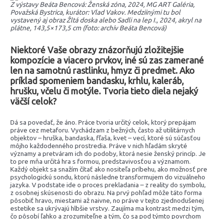
Z výstavy Beáta Bencová: Ženská zóna, 2024, MG ART Galéria,
Považská Bystrica, kurátor: Vlad Vakov. Medziinými tu bol
vystavený aj obraz Žltá doska alebo Sadli na lep I., 2024, akryl na
plátne, 143,5×173,5 cm (foto: archív Beáta Bencová)
Niektoré Vaše obrazy znázorňujú zložitejšie
kompozície a viacero prvkov, iné sú zas zamerané
len na samotnú rastlinku, hmyz či predmet. Ako
príklad spomeniem bandasku, krhlu, kaleráb,
hrušku, včelu či motýle. Tvoria tieto diela nejaký
väčší celok?
Dá sa povedať, že áno. Práce tvoria určitý celok, ktorý prepájam
práve cez metaforu. Vychádzam z bežných, často až utilitárnych
objektov – hruška, bandaska, fľaša, kvet – vecí, ktoré sú súčasťou
môjho každodenného prostredia. Práve v nich hľadám skryté
významy a pretváram ich do podoby, ktorá nesie ženský princíp. Je
to pre mňa určitá hra s formou, predstavivosťou a významom.
Každý objekt sa snažím čítať ako nositeľa príbehu, ako možnosť pre
psychologickú sondu, ktorú následne transformujem do vizuálneho
jazyka. V podstate ide o proces prekladania – z reality do symbolu,
z osobnej skúsenosti do obrazu. Na prvý pohľad môže táto forma
pôsobiť hravo, miestami až naivne, no práve v tejto zjednodušenej
estetike sa ukrývajú hlbšie vrstvy. Zaujíma ma kontrast medzi tým,
čo pôsobí ľahko a zrozumiteľne a tým, čo sa pod týmto povrchom