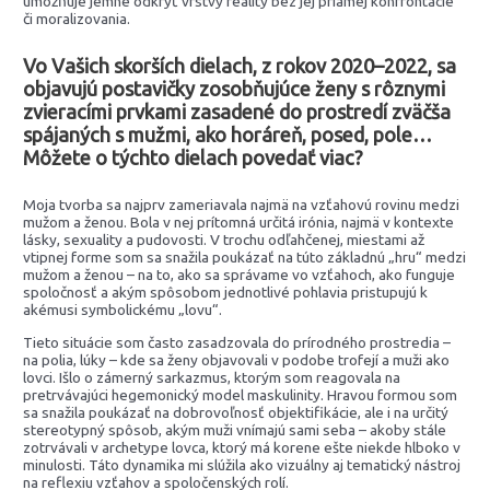
umožňuje jemne odkryť vrstvy reality bez jej priamej konfrontácie
či moralizovania.
Vo Vašich skorších dielach, z rokov 2020–2022, sa
objavujú postavičky zosobňujúce ženy s rôznymi
zvieracími prvkami zasadené do prostredí zväčša
spájaných s mužmi, ako horáreň, posed, pole…
Môžete o týchto dielach povedať viac?
Moja tvorba sa najprv zameriavala najmä na vzťahovú rovinu medzi
mužom a ženou. Bola v nej prítomná určitá irónia, najmä v kontexte
lásky, sexuality a pudovosti. V trochu odľahčenej, miestami až
vtipnej forme som sa snažila poukázať na túto základnú „hru“ medzi
mužom a ženou – na to, ako sa správame vo vzťahoch, ako funguje
spoločnosť a akým spôsobom jednotlivé pohlavia pristupujú k
akémusi symbolickému „lovu“.
Tieto situácie som často zasadzovala do prírodného prostredia –
na polia, lúky – kde sa ženy objavovali v podobe trofejí a muži ako
lovci. Išlo o zámerný sarkazmus, ktorým som reagovala na
pretrvávajúci hegemonický model maskulinity. Hravou formou som
sa snažila poukázať na dobrovoľnosť objektifikácie, ale i na určitý
stereotypný spôsob, akým muži vnímajú sami seba – akoby stále
zotrvávali v archetype lovca, ktorý má korene ešte niekde hlboko v
minulosti. Táto dynamika mi slúžila ako vizuálny aj tematický nástroj
na reflexiu vzťahov a spoločenských rolí.