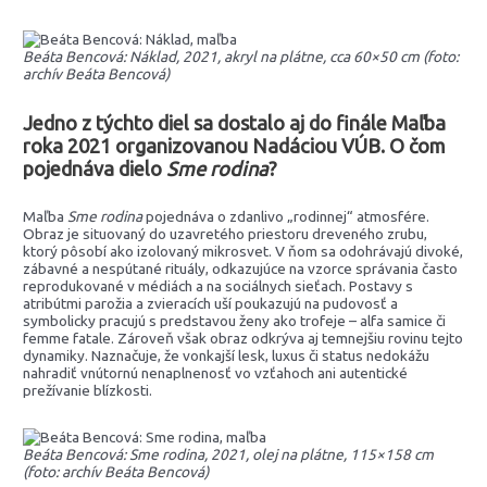
Beáta Bencová: Náklad, 2021, akryl na plátne, cca 60×50 cm (foto:
archív Beáta Bencová)
Jedno z týchto diel sa dostalo aj do finále Maľba
roka 2021 organizovanou Nadáciou VÚB. O čom
pojednáva dielo
Sme rodina
?
Maľba
Sme rodina
pojednáva o zdanlivo „rodinnej“ atmosfére.
Obraz je situovaný do uzavretého priestoru dreveného zrubu,
ktorý pôsobí ako izolovaný mikrosvet. V ňom sa odohrávajú divoké,
zábavné a nespútané rituály, odkazujúce na vzorce správania často
reprodukované v médiách a na sociálnych sieťach. Postavy s
atribútmi parožia a zvieracích uší poukazujú na pudovosť a
symbolicky pracujú s predstavou ženy ako trofeje – alfa samice či
femme fatale. Zároveň však obraz odkrýva aj temnejšiu rovinu tejto
dynamiky. Naznačuje, že vonkajší lesk, luxus či status nedokážu
nahradiť vnútornú nenaplnenosť vo vzťahoch ani autentické
prežívanie blízkosti.
Beáta Bencová: Sme rodina, 2021, olej na plátne, 115×158 cm
(foto: archív Beáta Bencová)