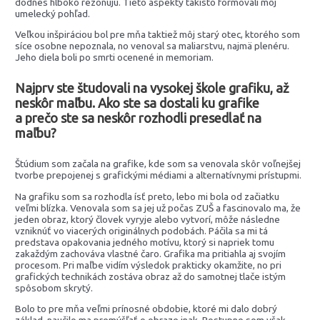
dodnes hlboko rezonujú. Tieto aspekty takisto formovali môj
umelecký pohľad.
Veľkou inšpiráciou bol pre mňa taktiež môj starý otec, ktorého som
síce osobne nepoznala, no venoval sa maliarstvu, najmä plenéru.
Jeho diela boli po smrti ocenené in memoriam.
Najprv ste študovali na vysokej škole grafiku, až
neskôr maľbu. Ako ste sa dostali ku grafike
a prečo ste sa neskôr rozhodli presedlať na
maľbu?
Štúdium som začala na grafike, kde som sa venovala skôr voľnejšej
tvorbe prepojenej s grafickými médiami a alternatívnymi prístupmi.
Na grafiku som sa rozhodla ísť preto, lebo mi bola od začiatku
veľmi blízka. Venovala som sa jej už počas ZUŠ a fascinovalo ma, že
jeden obraz, ktorý človek vyryje alebo vytvorí, môže následne
vzniknúť vo viacerých originálnych podobách. Páčila sa mi tá
predstava opakovania jedného motívu, ktorý si napriek tomu
zakaždým zachováva vlastné čaro. Grafika ma pritiahla aj svojím
procesom. Pri maľbe vidím výsledok prakticky okamžite, no pri
grafických technikách zostáva obraz až do samotnej tlače istým
spôsobom skrytý.
Bolo to pre mňa veľmi prínosné obdobie, ktoré mi dalo dobrý