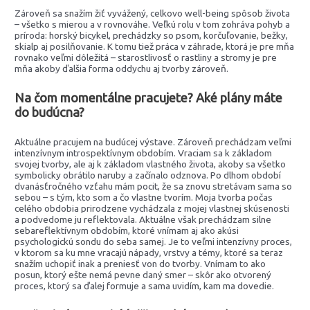
Zároveň sa snažím žiť vyvážený, celkovo well-being spôsob života
– všetko s mierou a v rovnováhe. Veľkú rolu v tom zohráva pohyb a
príroda: horský bicykel, prechádzky so psom, korčuľovanie, bežky,
skialp aj posilňovanie. K tomu tiež práca v záhrade, ktorá je pre mňa
rovnako veľmi dôležitá – starostlivosť o rastliny a stromy je pre
mňa akoby ďalšia forma oddychu aj tvorby zároveň.
Na čom momentálne pracujete? Aké plány máte
do budúcna?
Aktuálne pracujem na budúcej výstave. Zároveň prechádzam veľmi
intenzívnym introspektívnym obdobím. Vraciam sa k základom
svojej tvorby, ale aj k základom vlastného života, akoby sa všetko
symbolicky obrátilo naruby a začínalo odznova. Po dlhom období
dvanásťročného vzťahu mám pocit, že sa znovu stretávam sama so
sebou – s tým, kto som a čo vlastne tvorím. Moja tvorba počas
celého obdobia prirodzene vychádzala z mojej vlastnej skúsenosti
a podvedome ju reflektovala. Aktuálne však prechádzam silne
sebareflektívnym obdobím, ktoré vnímam aj ako akúsi
psychologickú sondu do seba samej. Je to veľmi intenzívny proces,
v ktorom sa ku mne vracajú nápady, vrstvy a témy, ktoré sa teraz
snažím uchopiť inak a preniesť von do tvorby. Vnímam to ako
posun, ktorý ešte nemá pevne daný smer – skôr ako otvorený
proces, ktorý sa ďalej formuje a sama uvidím, kam ma dovedie.