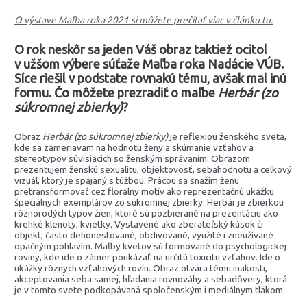
O výstave Maľba roka 2021 si môžete prečítať viac v článku tu.
O rok neskôr sa jeden Váš obraz taktiež ocitol
v užšom výbere súťaže Maľba roka
Nadácie VÚB.
Síce riešil v podstate rovnakú tému, avšak mal inú
formu. Čo môžete prezradiť o maľbe
Herbár (zo
súkromnej zbierky)
?
Obraz
Herbár (zo súkromnej zbierky)
je reflexiou ženského sveta,
kde sa zameriavam na hodnotu ženy a skúmanie vzťahov a
stereotypov súvisiacich so ženským správaním. Obrazom
prezentujem ženskú sexualitu, objektovosť, sebahodnotu a celkový
vizuál, ktorý je spájaný s túžbou. Prácou sa snažím ženu
pretransformovať cez florálny motív ako reprezentačnú ukážku
špeciálnych exemplárov zo súkromnej zbierky. Herbár je zbierkou
rôznorodých typov žien, ktoré sú pozbierané na prezentáciu ako
krehké klenoty, kvietky. Vystavené ako zberateľský kúsok či
objekt, často dehonestované, obdivované, využité i zneužívané
opačným pohlavím. Maľby kvetov sú formované do psychologickej
roviny, kde ide o zámer poukázať na určitú toxicitu vzťahov. Ide o
ukážky rôznych vzťahových rovín. Obraz otvára tému inakosti,
akceptovania seba samej, hľadania rovnováhy a sebadôvery, ktorá
je v tomto svete podkopávaná spoločenským i mediálnym tlakom.