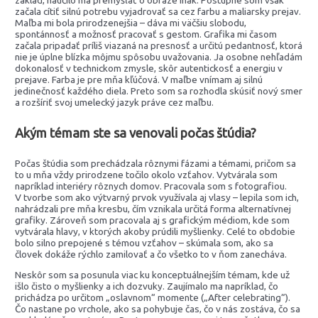
základ, naučilo ma premýšľať o obraze inak. Postupne som však
začala cítiť silnú potrebu vyjadrovať sa cez farbu a maliarsky prejav.
Maľba mi bola prirodzenejšia – dáva mi väčšiu slobodu,
spontánnosť a možnosť pracovať s gestom. Grafika mi časom
začala pripadať príliš viazaná na presnosť a určitú pedantnosť, ktorá
nie je úplne blízka môjmu spôsobu uvažovania. Ja osobne nehľadám
dokonalosť v technickom zmysle, skôr autentickosť a energiu v
prejave. Farba je pre mňa kľúčová. V maľbe vnímam aj silnú
jedinečnosť každého diela. Preto som sa rozhodla skúsiť nový smer
a rozšíriť svoj umelecký jazyk práve cez maľbu.
Akým témam ste sa venovali počas štúdia?
Počas štúdia som prechádzala rôznymi fázami a témami, pričom sa
to u mňa vždy prirodzene točilo okolo vzťahov. Vytvárala som
napríklad interiéry rôznych domov. Pracovala som s fotografiou.
V tvorbe som ako výtvarný prvok využívala aj vlasy – lepila som ich,
nahrádzali pre mňa kresbu, čím vznikala určitá forma alternatívnej
grafiky. Zároveň som pracovala aj s grafickým médiom, kde som
vytvárala hlavy, v ktorých akoby prúdili myšlienky. Celé to obdobie
bolo silno prepojené s témou vzťahov – skúmala som, ako sa
človek dokáže rýchlo zamilovať a čo všetko to v ňom zanecháva.
Neskôr som sa posunula viac ku konceptuálnejším témam, kde už
išlo čisto o myšlienky a ich dozvuky. Zaujímalo ma napríklad, čo
prichádza po určitom „oslavnom“ momente („After celebrating“).
Čo nastane po vrchole, ako sa pohybuje čas, čo v nás zostáva, čo sa