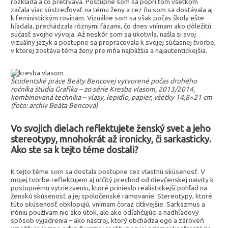
rozkladá a čo pretrváva. Postupne som sa popri tom všetkom
začala viac sústreďovať na tému ženy a cez ňu som sa dostávala aj
k feministickým rovinám. Vizuálne som sa však počas školy ešte
hľadala, prechádzala rôznymi fázami, čo dnes vnímam ako dôležitú
súčasť svojho vývoja. Až neskôr som sa ukotvila, našla si svoj
vizuálny jazyk a postupne sa prepracovala k svojej súčasnej tvorbe,
v ktorej zostáva téma ženy pre mňa najbližšia a najautentickejšia.
Študentské práce Beáty Bencovej vytvorené počas druhého
ročníka štúdia Grafika – zo série Kresba vlasom, 2013/2014,
kombinovaná technika – vlasy, lepidlo, papier, všetky 14,8×21 cm
(foto: archív Beáta Bencová)
Vo svojich dielach reflektujete ženský svet a jeho
stereotypy, mnohokrát až ironicky, či sarkasticky.
Ako ste sa k tejto téme dostali?
K tejto téme som sa dostala postupne cez vlastnú skúsenosť. V
mojej tvorbe reflektujem aj určitý prechod od dievčenskej naivity k
postupnému vytriezveniu, ktoré prinieslo realistickejší pohľad na
ženskú skúsenosť a jej spoločenské rámovanie. Stereotypy, ktoré
túto skúsenosť obklopujú, vnímam čoraz citlivejšie. Sarkazmus a
iróniu používam nie ako útok, ale ako odľahčujúci a nadhľadový
spôsob vyjadrenia – ako nástroj, ktorý obchádza ego a zároveň