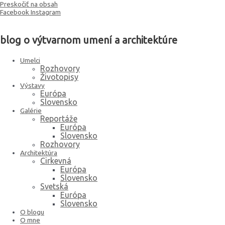
Preskočiť na obsah
Facebook
Instagram
blog o výtvarnom umení a architektúre
Umelci
Rozhovory
Životopisy
Výstavy
Európa
Slovensko
Galérie
Reportáže
Európa
Slovensko
Rozhovory
Architektúra
Cirkevná
Európa
Slovensko
Svetská
Európa
Slovensko
O blogu
O mne