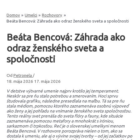
Domov
Umelci
Rozhovory
Beáta Bencová: Záhrada ako odraz ženského sveta a spoločnosti
Beáta Bencová: Záhrada ako
odraz ženského sveta a
spoločnosti
Od
Petronela
/
18. mája 2026
17. mája 2026
V detstve výtvarné umenie najprv krotilo jej temperament.
Neskôr sa pre ňu stalo potrebou a smerovaním. Hoci sprvu
študovala grafiku, následne presedlala na maľbu. Tá sa pre ňu
stala médiom, pomocou ktorého zaznamenáva osobnú výpoveď
ako ženy a jej pohľadu na vnímanie ženského sveta spoločnosťou.
Tento reálny svet prenáša do sveta flóry a fauny, kde situácie
zaznamenáva pomocou metafory a mnohokrát s iróniou,
sarkazmom či trpkosťou. Reč je o slovenskej umelkyni menom
Beáta Bencová. V rozhovore porozpráva nielen o tom, ako sa
dostala k umeniu, ale aj o vývine svojej tvorby – od jej začiatkov po