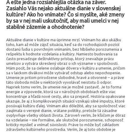
A ešte jedna rozsiahlejšia otázka na záver.
Zasiahlo Vás nejako aktuálne dianie v slovenskej
kultúre? Ako ho vnímate? Čo si myslíte, aké zmeny
by sa v nej mali uskutočniť, aby mali umelci v nej
stabilné zázemie a ohodnotenie?
Aktuálne dianie v kultúre ma úprimne mrzí. Vnímam ho ako ukážku
toho, kam až môže zájsť situácia, keď sa do rozhodujúcich pozícií
dostanú ľudia s povrchným vnímaním, bez hlbšieho porozumenia a
rešpektu k hodnote vzdelania a kultúry. Namiesto budovania sa
často presadzuje deštruktívny prístup, ktorý znevažuje prácu
umelcov a vytvára skreslený obraz o ich význame v spoločnosti.
Mám pocit, že sa cielene oslabuje dôvera v kultúru a umenie, pričom
sa v laickom divákovi môže vytvárať odstup alebo nepochopenie.
Umenie je pritom prirodzene slobodné, hravé a otvorené – a práve
táto sloboda môže u niektorých vyvolávať neistotu či odpor.
Napriek tomu verím, že umenie nie je možné zastaviť. Je to forma
energie a výpovede, ktorá sa v náročných obdobiach ešte viac
koncentruje a hľadá nové cesty, ako sa prejaviť. História opakovane
ukazuje, že aj z komplikovaných situácií vznikajú silné impulzy, ktoré
posúvajú kultúru ďalej. Vnímam ako dôležité, aby sa spoločnosť viac
zaujímala o verejné dianie, vrátane politiky, pretože tá zásadne
ovplyvňuje všetky oblasti života. Zároveň verím, že kľúčom je dôraz
na vzdelanie – nie formálne, ale skutočné porozumenie, schopnosť
kriticky myslieť a vnímať súvislosti. Práve to môže byť základom
zdravšieho kultúrneho prostredia. Verím, že aj toto obdobie je