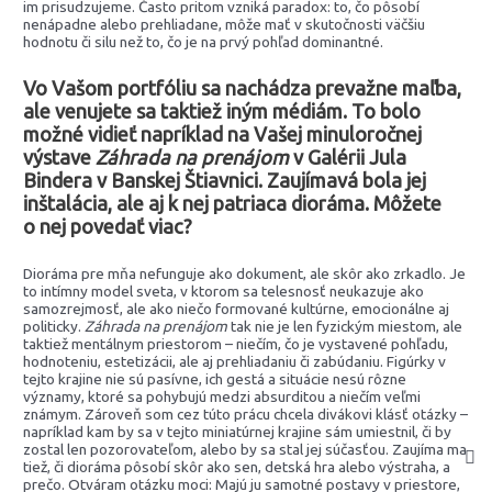
im prisudzujeme. Často pritom vzniká paradox: to, čo pôsobí
nenápadne alebo prehliadane, môže mať v skutočnosti väčšiu
hodnotu či silu než to, čo je na prvý pohľad dominantné.
Vo Vašom portfóliu sa nachádza prevažne maľba,
ale venujete sa taktiež iným médiám. To bolo
možné vidieť napríklad na Vašej minuloročnej
výstave
Záhrada na prenájom
v Galérii Jula
Bindera v Banskej Štiavnici. Zaujímavá bola jej
inštalácia, ale aj k nej patriaca dioráma. Môžete
o nej povedať viac?
Dioráma pre mňa nefunguje ako dokument, ale skôr ako zrkadlo. Je
to intímny model sveta, v ktorom sa telesnosť neukazuje ako
samozrejmosť, ale ako niečo formované kultúrne, emocionálne aj
politicky.
Záhrada na prenájom
tak nie je len fyzickým miestom, ale
taktiež mentálnym priestorom – niečím, čo je vystavené pohľadu,
hodnoteniu, estetizácii, ale aj prehliadaniu či zabúdaniu. Figúrky v
tejto krajine nie sú pasívne, ich gestá a situácie nesú rôzne
významy, ktoré sa pohybujú medzi absurditou a niečím veľmi
známym. Zároveň som cez túto prácu chcela divákovi klásť otázky –
napríklad kam by sa v tejto miniatúrnej krajine sám umiestnil, či by
zostal len pozorovateľom, alebo by sa stal jej súčasťou. Zaujíma ma
tiež, či dioráma pôsobí skôr ako sen, detská hra alebo výstraha, a
prečo. Otváram otázku moci: Majú ju samotné postavy v priestore,