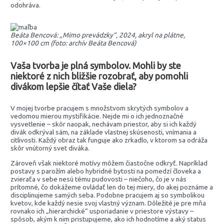
odohráva.
Beáta Bencová: „Mimo prevádzky“, 2024, akryl na plátne,
100×100 cm (foto: archív Beáta Bencová)
Vaša tvorba je plná symbolov. Mohli by ste
niektoré z nich bližšie rozobrať, aby pomohli
divákom lepšie čítať Vaše diela?
V mojej tvorbe pracujem s množstvom skrytých symbolov a
vedomou mierou mystifikácie. Nejde mi o ich jednoznačné
vysvetlenie – skôr naopak, nechávam priestor, aby si ich každý
divák odkrýval sám, na základe vlastnej skúsenosti, vnímania a
citlivosti. Každý obraz tak funguje ako zrkadlo, v ktorom sa odráža
skôr vnútorný svet diváka.
Zároveň však niektoré motívy môžem čiastočne odkryť. Napríklad
postavy s parožím alebo hybridné bytosti na pomedzí človeka a
zvieraťa v sebe nesú tému pudovosti – niečoho, čo je v nás
prítomné, čo dokážeme ovládať len do tej miery, do akej poznáme a
disciplinujeme samých seba. Podobne pracujem aj so symbolikou
kvetov, kde každý nesie svoj vlastný význam. Dôležité je pre mňa
rovnako ich „hierarchické“ usporiadanie v priestore výstavy –
spôsob, akým k nim pristupujeme, ako ich hodnotíme a aký status