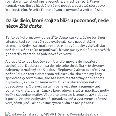
rovnako ani ženskosť nie je jednotná, ani jednoznačná. Práve
naopak – snažím sa hľadať jej rôzne podoby, vyvracať stereotyp
krehkosti tým, že tejto forme dávam aj pevnosť a vnútornú silu.
Ďalšie dielo, ktoré stojí za bližšiu pozornosť, nesie
názov
Žltá doska
.
Tento veľkoformátový obraz
Žltá doska
vznikol z úplne banálnej
situácie, keď som na záhrade uvažovala, čo s napadnutými
stromami. Kedysi sa lapače resp. žlté lepové dosky využívali viac
než dnes. Už sa toľko nepoužívajú, hlavne pásky vidieť len u starších
generácií v záhrade sa pohupovať vo vetre.
A práve túto ideu lapačov som transformovala do metafory
spoločnosti. Dostala som sa do role toho chrobáka – je chytený,
nalepený, označený ako škodca, nálepkovaný alebo označený za
nežiadúci. Cez tento obraz som reflektovala, ako sme my ženy
spoločensky formované, ako nás tieto mechanizmy podvedome
ovplyvňujú, ako sa môžeme ocitnúť v role stereotypu alebo
odsudzovania. Objavujú sa tam rôzne vizuálne fragmenty tiel,
schránky, krídla, ale aj náznaky konkrétnych situácií, napríklad motív
kočíka slobodnej matky. Všetko to smeruje k téme straty slobody,
k pocitu, že sme zachytávané, posudzované a vystavené akémusi
verejnému lynču, ak dovolíme týmto silám na nás pôsobiť.