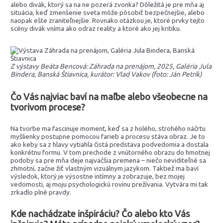
alebo divák, ktorý sa na ne pozerá zvonka? Dôležitá je pre mňa aj
situácia, keď zmenšenie sveta môže pôsobiť bezpečnejšie, alebo
naopak ešte zraniteľnejšie. Rovnako otázkou je, ktoré prvky tejto
scény divák vníma ako odraz reality a ktoré ako jej kritiku.
Z výstavy Beáta Bencová: Záhrada na prenájom, 2025, Galéria Jula
Bindera, Banská Štiavnica, kurátor: Vlad Vakov (foto: Ján Petrík)
Čo Vás najviac baví na maľbe alebo všeobecne na
tvorivom procese?
Na tvorbe ma fascinuje moment, keď sa z holého, strohého náčrtu
myšlienky postupne pomocou farieb a procesu stáva obraz. Je to
ako keby sa z hlavy vytiahla čistá predstava podvedomia a dostala
konkrétnu formu. V tom prechode z vnútorného obrazu do hmotnej
podoby sa pre mňa deje najväčšia premena – niečo neviditeľné sa
zhmotní, začne žiť vlastným vizuálnym jazykom. Taktiež ma baví
výsledok, ktorý je výsostne intímny a zobrazuje, bez mojej
vedomosti, aj moju psychologickú rovinu prežívania. Vytvára mi tak
zrkadlo plné pravdy.
Kde nachádzate inšpiráciu? Čo alebo kto Vás