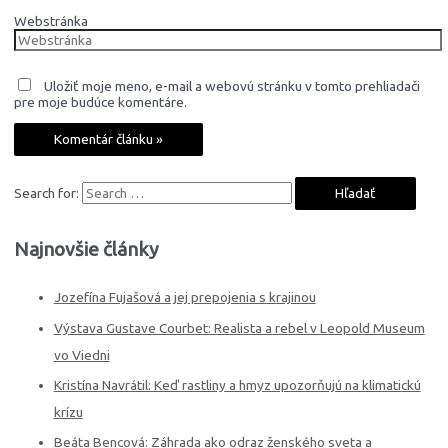
Webstránka
Uložiť moje meno, e-mail a webovú stránku v tomto prehliadači
pre moje budúce komentáre.
Search for:
Najnovšie články
Jozefína Fujašová a jej prepojenia s krajinou
Výstava Gustave Courbet: Realista a rebel v Leopold Museum
vo Viedni
Kristína Navrátil: Keď rastliny a hmyz upozorňujú na klimatickú
krízu
Beáta Bencová: Záhrada ako odraz ženského sveta a