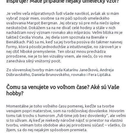
inšpiruje? Máte prípadne nejaký umelecký vzor?
Je veľmi veľa inšpiratívnych ľudí všade navôkol, avšak ak si mám
vybrať zopár mien, osobne sa mi páči spôsob umeleckého
uvažovania Margot Bergman. Jej obrazy sú pre mňa niečo úplne
neskutočné. Dokážem sa na ne dívať celé hodiny a stále v nich
nachádzam nový význam rovnako ako inšpiráciu. Veľmi blízka mi je
taktiež Cecilia Vicuña. Jej diela som spoznala na Bienále v
Benátkach. Páči sa mi, keď sa jej tvorba posúva do takmer naivnej
formy, ktorá pôsobí jednoduchšie a intuitívnejšie, no zároveň je v
nej cítiť hlboké premyslenie. Ten obraz mnou prechádza
prirodzene, nie je to len vizuálny vnem, ale niečo, čo vo mne
zanecháva silný vnútorný pocit.
Zo slovenskej tvorby mám rada Katarínu Janečkovú, Andreja
Dúbravského, Daniela Brunovského, rovnako i Fera Liptáka.
Čomu sa venujete vo voľnom čase? Aké sú Vaše
hobby?
Momentálne je toho voľného času pomenej, keďže sa tvorbe
venujem popri materstve, som na rodičovskej dovolenke. Hovorím
tomu tak trochu s humorom „full-time job bez dovolenky“, ale veľmi
si to užívam. Aj keď je niekedy náročné nájsť si priestor na vlastnú
tvorbu, vnímam toto obdobie ako jej prirodzenú súčasť – všetko, čo
žijem, sa do nej nejakým spôsobom premieta.