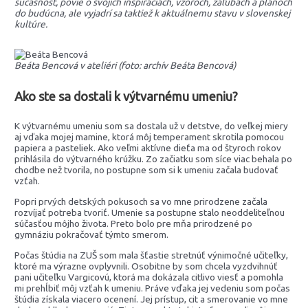
súčasnosť, povie o svojich inšpiráciách, vzoroch, záľubách a plánoch
do budúcna, ale vyjadrí sa taktiež k aktuálnemu stavu v slovenskej
kultúre.
Beáta Bencová v ateliéri (foto: archív Beáta Bencová)
Ako ste sa dostali k výtvarnému umeniu?
K výtvarnému umeniu som sa dostala už v detstve, do veľkej miery
aj vďaka mojej mamine, ktorá môj temperament skrotila pomocou
papiera a pasteliek. Ako veľmi aktívne dieťa ma od štyroch rokov
prihlásila do výtvarného krúžku. Zo začiatku som síce viac behala po
chodbe než tvorila, no postupne som si k umeniu začala budovať
vzťah.
Popri prvých detských pokusoch sa vo mne prirodzene začala
rozvíjať potreba tvoriť. Umenie sa postupne stalo neoddeliteľnou
súčasťou môjho života. Preto bolo pre mňa prirodzené po
gymnáziu pokračovať týmto smerom.
Počas štúdia na ZUŠ som mala šťastie stretnúť výnimočné učiteľky,
ktoré ma výrazne ovplyvnili. Osobitne by som chcela vyzdvihnúť
pani učiteľku Vargicovú, ktorá ma dokázala citlivo viesť a pomohla
mi prehĺbiť môj vzťah k umeniu. Práve vďaka jej vedeniu som počas
štúdia získala viacero ocenení. Jej prístup, cit a smerovanie vo mne