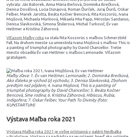
vybrala: Ján Bátorek, Anna Mária Beňová, Dominika Brečková,
Denisa Dováľová, Lucia Dunajová, Roman Ďurček, Juraj Ďuriš, Oskar
Felber, Marek Jarotta, Beáta Kočner Bencová, Rita Koszorús, Ivana
Mojšová, Michaela Murínová, Mikaela Mia Papp, Miroslav Sandanus,
Denisa Slavkovská, Simona Štulerová, Michal Turkovič, Év van
Hettmer a Kristína Záhorová.
Víťazom Maľby roka
sa stala Rita Koszorús s maľbou Schmerzbild
Fall. Na druhom mieste sa umiestnila Ivana Mojšová s maľbou This is
a painting of triumphal photography by David Chancellor. Tretie
miesto obsadila Év van Hettmer s maľbou Lemonade. Víťazom
gratulujem.
Maľby zľava: 1. Èv van Hettmer, Lemonade; 2. Dominika Brečková,
Ako ďaleko je východ (z) východu; 3. Denisa Slavkovská, Zbohom
predtým než pôjdem; 4. Ivana Mojšová, This is a painting of
triumphal photography by David Chancellor; 5. Beáta Kočner
Bencová, Sme rodina; 6. Kristína Záhorová, Hibiscus, Rubia,
Indigofera; 7. Oskar Felber, Your Path To Divinity (foto:
KUNSTARTUM)
Výstava Maľba roka 2021
Výstava Maľba roka 2021 je voľne prístupná v galérii Nedbalka
v Bratislave
. Výstava sa nachádza na jej prízemí, hneď ako vstúpite,