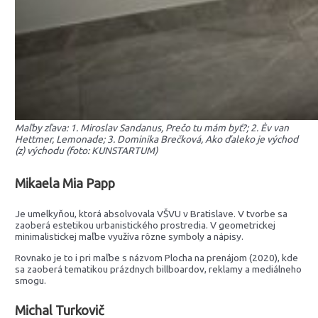
Maľby zľava: 1. Miroslav Sandanus, Prečo tu mám byť?; 2. Èv van
Hettmer, Lemonade; 3. Dominika Brečková, Ako ďaleko je východ
(z) východu (foto: KUNSTARTUM)
Mikaela Mia Papp
Je umelkyňou, ktorá absolvovala VŠVU v Bratislave. V tvorbe sa
zaoberá estetikou urbanistického prostredia. V geometrickej
minimalistickej maľbe využíva rôzne symboly a nápisy.
Rovnako je to i pri maľbe s názvom Plocha na prenájom (2020), kde
sa zaoberá tematikou prázdnych billboardov, reklamy a mediálneho
smogu.
Michal Turkovič