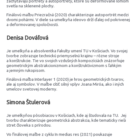
zachytávajú portréty a autoportréty, ktoré sú deformované lomom
svetla na sklenené plochy.
Finálovú maľbu Priezračná (2020) charakterizuje autoportrét medzi
dvomi pohármi. V diele sa umelkyňa ideovo drží ďalej od pokrivenej
a deformovanej spoločnosti.
Denisa Dováľová
Je umelkyňa a absolventka Fakulty umení TU v Košiciach. Vo svojej
tvorbe zobrazuje technickú priemyselnú krajinu – rôzne stroje
a konštrukcie. Tie vo svojich vzdušných kompozíciách znázorňuje
geometrickým abstrakcionizmom a konštruktivizmom s ľahkým
a jemným rukopisom.
Finálová maľba Interlayer 1 (2020) je hrou geometrických tvarov,
ale aj symbolov. V maľbe cítiť silný vplyv Joana Miróa, ako i iných
umelcov svetovej moderny.
Simona Štulerová
Je umelkyňou pôsobiacou v Košiciach, kde aj študovala na TU. Jej
tvorbu charakterizuje geometrická abstrakcia, kde tematicky rieši
stret človeka s prírodou.
Vo finálovej maľbe z cyklu In medias res (2021) poukazuje