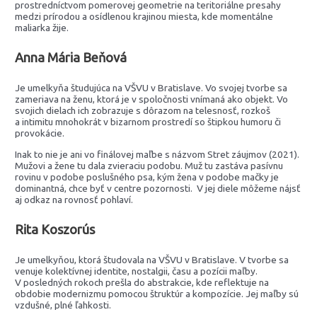
prostredníctvom pomerovej geometrie na teritoriálne presahy
medzi prírodou a osídlenou krajinou miesta, kde momentálne
maliarka žije.
Anna Mária Beňová
Je umelkyňa študujúca na VŠVU v Bratislave. Vo svojej tvorbe sa
zameriava na ženu, ktorá je v spoločnosti vnímaná ako objekt. Vo
svojich dielach ich zobrazuje s dôrazom na telesnosť, rozkoš
a intimitu mnohokrát v bizarnom prostredí so štipkou humoru či
provokácie.
Inak to nie je ani vo finálovej maľbe s názvom Stret záujmov (2021).
Mužovi a žene tu dala zvieraciu podobu. Muž tu zastáva pasívnu
rovinu v podobe poslušného psa, kým žena v podobe mačky je
dominantná, chce byť v centre pozornosti. V jej diele môžeme nájsť
aj odkaz na rovnosť pohlaví.
Rita Koszorús
Je umelkyňou, ktorá študovala na VŠVU v Bratislave. V tvorbe sa
venuje kolektívnej identite, nostalgii, času a pozícii maľby.
V posledných rokoch prešla do abstrakcie, kde reflektuje na
obdobie modernizmu pomocou štruktúr a kompozície. Jej maľby sú
vzdušné, plné ľahkosti.