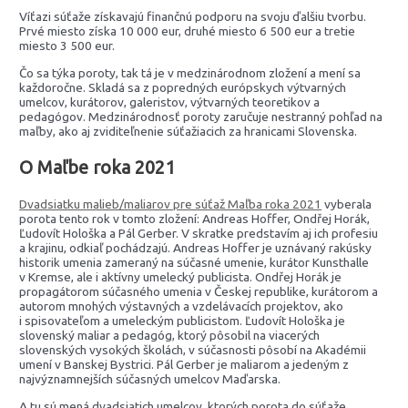
Víťazi súťaže získavajú finančnú podporu na svoju ďalšiu tvorbu.
Prvé miesto získa 10 000 eur, druhé miesto 6 500 eur a tretie
miesto 3 500 eur.
Čo sa týka poroty, tak tá je v medzinárodnom zložení a mení sa
každoročne. Skladá sa z popredných európskych výtvarných
umelcov, kurátorov, galeristov, výtvarných teoretikov a
pedagógov. Medzinárodnosť poroty zaručuje nestranný pohľad na
maľby, ako aj zviditeľnenie súťažiacich za hranicami Slovenska.
O Maľbe roka 2021
Dvadsiatku malieb/maliarov pre súťaž Maľba roka 2021
vyberala
porota tento rok v tomto zložení: Andreas Hoffer, Ondřej Horák,
Ľudovít Hološka a Pál Gerber. V skratke predstavím aj ich profesiu
a krajinu, odkiaľ pochádzajú. Andreas Hoffer je uznávaný rakúsky
historik umenia zameraný na súčasné umenie, kurátor Kunsthalle
v Kremse, ale i aktívny umelecký publicista. Ondřej Horák je
propagátorom súčasného umenia v Českej republike, kurátorom a
autorom mnohých výstavných a vzdelávacích projektov, ako
i spisovateľom a umeleckým publicistom. Ľudovít Hološka je
slovenský maliar a pedagóg, ktorý pôsobil na viacerých
slovenských vysokých školách, v súčasnosti pôsobí na Akadémii
umení v Banskej Bystrici. Pál Gerber je maliarom a jedeným z
najvýznamnejších súčasných umelcov Maďarska.
A tu sú mená dvadsiatich umelcov, ktorých porota do súťaže