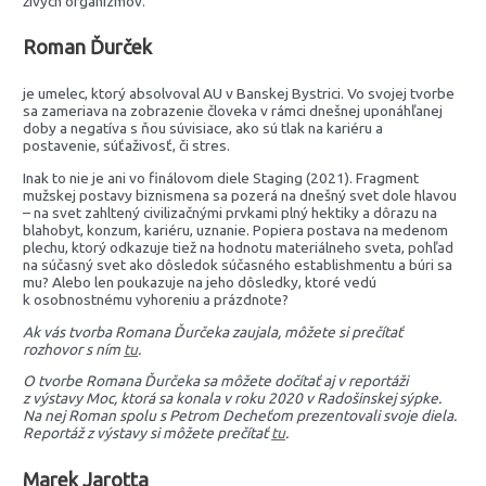
živých organizmov.
Roman Ďurček
je umelec, ktorý absolvoval AU v Banskej Bystrici. Vo svojej tvorbe
sa zameriava na zobrazenie človeka v rámci dnešnej uponáhľanej
doby a negatíva s ňou súvisiace, ako sú tlak na kariéru a
postavenie, súťaživosť, či stres.
Inak to nie je ani vo finálovom diele Staging (2021). Fragment
mužskej postavy biznismena sa pozerá na dnešný svet dole hlavou
– na svet zahltený civilizačnými prvkami plný hektiky a dôrazu na
blahobyt, konzum, kariéru, uznanie. Popiera postava na medenom
plechu, ktorý odkazuje tiež na hodnotu materiálneho sveta, pohľad
na súčasný svet ako dôsledok súčasného establishmentu a búri sa
mu? Alebo len poukazuje na jeho dôsledky, ktoré vedú
k osobnostnému vyhoreniu a prázdnote?
Ak vás tvorba Romana Ďurčeka zaujala, môžete si prečítať
rozhovor s ním
tu
.
O tvorbe Romana Ďurčeka sa môžete dočítať aj v reportáži
z výstavy Moc, ktorá sa konala v roku 2020 v Radošinskej sýpke.
Na nej Roman spolu s Petrom Decheťom prezentovali svoje diela.
Reportáž z výstavy si môžete prečítať
tu
.
Marek Jarotta