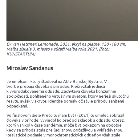
Èv van Hettmer, Lemonade, 2021, akryl na plátne, 120×180 cm.
Maľba získala 3. miesto v súťaži Maľba roka 2021. (foto:
KUNSTARTUM)
Miroslav Sandanus
Je umelcom, ktorý študoval na AU v Banskej Bystrici. V
tvorbe prepája človeka s prírodou. Rieši vzťah jedinca
k vyprodukovanému odpadu. Zachytáva človeka konzumnej
spoločnosti, pohlteného virtuálnym svetom, ktorý nerieši skutočnú
realitu, avšak v skrytej identite pomaly očisťuje prírodu zahltenú
odpadkami.
Vo finálovom diele Prečo tu mám byť? (2021) tu umelec zobrazil
človeka v prírode, vyviedol ho preč od skládok a odpadu. Obraz,
ktorý vznikol v čase pandémie, môže byť odkazom na obdobie,
kedy sa príroda stala pre ľudí znovu príťažlivou a vyhľadávanou.
Realistické podanie v monochromatických odtieňov však stále