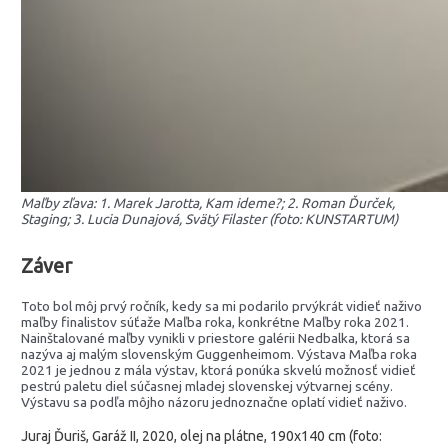
Maľby zľava: 1. Marek Jarotta, Kam ideme?; 2. Roman Ďurček,
Staging; 3. Lucia Dunajová, Svätý Filaster (foto: KUNSTARTUM)
Záver
Toto bol môj prvý ročník, kedy sa mi podarilo prvýkrát vidieť naživo
maľby finalistov súťaže Maľba roka, konkrétne Maľby roka 2021.
Nainštalované maľby vynikli v priestore galérii Nedbalka, ktorá sa
nazýva aj malým slovenským Guggenheimom. Výstava Maľba roka
2021 je jednou z mála výstav, ktorá ponúka skvelú možnosť vidieť
pestrú paletu diel súčasnej mladej slovenskej výtvarnej scény.
Výstavu sa podľa môjho názoru jednoznačne oplatí vidieť naživo.
Juraj Ďuriš, Garáž II, 2020, olej na plátne, 190x140 cm (foto: