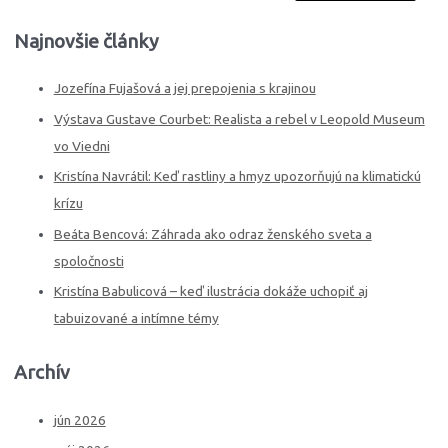
Najnovšie články
Jozefína Fujašová a jej prepojenia s krajinou
Výstava Gustave Courbet: Realista a rebel v Leopold Museum
vo Viedni
Kristína Navrátil: Keď rastliny a hmyz upozorňujú na klimatickú
krízu
Beáta Bencová: Záhrada ako odraz ženského sveta a
spoločnosti
Kristína Babulicová – keď ilustrácia dokáže uchopiť aj
tabuizované a intímne témy
Archív
jún 2026