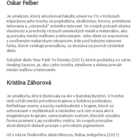
Oskar Felber
Je umelcom, ktorý absolvoval Fakultu umení na TU v Košiciach.
Inšpiráciou jeho tvorby sú popkultúra, okultizmus, horory, primitívne
tetovania a „väzenská“ estetika tetovaní. Vo svojich prácach skúma
vlastnosti a prechody rôznych umeleckých médií a materiálov, ako
aj presahy medzi maľbami a tetovaniami. Jeho diela sú expresívne
s uvoľneným maliarskym rukopisom, kde pod hutnými nánosmi
farby, ktoré vznikajú premaľbou, sa dostáva na povrch výsledné
dielo.
Súťažné dielo Your Path To Divinity (2021), ktoré pochádza zo série
Healing Season, je, ako i jeho tvorba, intuitívne a skúma presah
medzi maľbou a tetovaním.
Kristína Záhorová
Je umelkyňa, ktorá študovala na AU v Banskej Bystrici. V tvorbe
rieši vzťah medzi prírodnou krajinou a ľudskou podstatou.
Reflektuje vnemy a pocity nadobudnuté v krajine, ktoré sú
uchovávané v myšlienkach a následne sa k nim vracia ako k
imaginárnym krajinám, samostatným svetom, ktorých vizuálna
forma pramení z jej osobného vnútra. Vo svojich prevažne
abstraktných dielach pracuje s prírodným pigmentom.
Už v názve finálového diela Hibiscus, Rubia, Indigofera (2021)