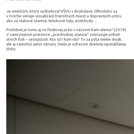
Je umelcom, ktorý vyštudoval VŠVU v Bratislave. Dlhodobo sa
v tvorbe venuje vizualizácii tranzitných miest a dopravných uzlov,
ako sú vlakové stanice, letiskové haly, podchody…
Podobne je tomu aj vo finálovej práci s názvom Kam ideme? (2019).
V zamrznutom priestore „prechodnej stanice“ zobrazuje príbeh
dvoch ľudí – cestujúcich. Kto sú? Kam idú? To sa pýta nielen divák,
ale aj samotný autor obrazu. Dielo je odrazom dnešnej uponáhľanej
doby.