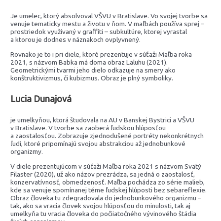
Je umelec, ktorý absolvoval VŠVU v Bratislave. Vo svojej tvorbe sa
venuje tematicky mestu a životu v ňom. V maľbách používa sprej –
prostriedok využívaný v graffiti – subkultúre, ktorej vyrastal
a ktorou je dodnes v náznakoch ovplyvnený.
Rovnako je to i pri diele, ktoré prezentuje v súťaži Maľba roka
2021, s názvom Babka má doma obraz Laluhu (2021).
Geometrickými tvarmi jeho dielo odkazuje na smery ako
konštruktivizmus, či kubizmus. Obraz je plný symboliky.
Lucia Dunajová
je umelkyňou, ktorá študovala na AU v Banskej Bystrici a VŠVU
v Bratislave. V tvorbe sa zaoberá ľudskou hlúposťou
a zaostalosťou. Zobrazuje zjednodušené portréty nekonkrétnych
ľudí, ktoré pripomínajú svojou abstrakciou až jednobunkové
organizmy.
V diele prezentujúcom v súťaži Maľba roka 2021 s názvom Svätý
Filaster (2020), už ako názov prezrádza, sa jedná o zaostalosť,
konzervatívnosť, obmedzenosť. Maľba pochádza zo série malieb,
kde sa venuje spomínanej téme ľudskej hlúposti bez sebareflexie.
Obraz človeka tu zdegradovala do jednobunkového organizmu –
tak, ako sa vracia človek svojou hlúposťou do minulosti, tak aj
umelkyňa tu vracia človeka do počiiatočného vývinového štádia