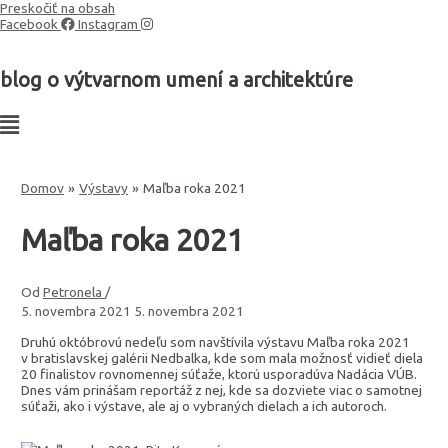
Preskočiť na obsah
Facebook
Instagram
blog o výtvarnom umení a architektúre
Domov
Výstavy
Maľba roka 2021
Maľba roka 2021
Od
Petronela
/
5. novembra 2021
5. novembra 2021
Druhú októbrovú nedeľu som navštívila výstavu Maľba roka 2021
v bratislavskej galérii Nedbalka, kde som mala možnosť vidieť diela
20 finalistov rovnomennej súťaže, ktorú usporadúva Nadácia VÚB.
Dnes vám prinášam reportáž z nej, kde sa dozviete viac o samotnej
súťaži, ako i výstave, ale aj o vybraných dielach a ich autoroch.