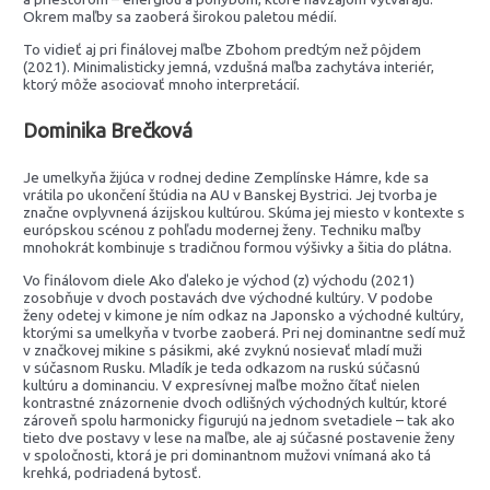
Okrem maľby sa zaoberá širokou paletou médií.
To vidieť aj pri finálovej maľbe Zbohom predtým než pôjdem
(2021). Minimalisticky jemná, vzdušná maľba zachytáva interiér,
ktorý môže asociovať mnoho interpretácií.
Dominika Brečková
Je umelkyňa žijúca v rodnej dedine Zemplínske Hámre, kde sa
vrátila po ukončení štúdia na AU v Banskej Bystrici. Jej tvorba je
značne ovplyvnená ázijskou kultúrou. Skúma jej miesto v kontexte s
európskou scénou z pohľadu modernej ženy. Techniku maľby
mnohokrát kombinuje s tradičnou formou výšivky a šitia do plátna.
Vo finálovom diele Ako ďaleko je východ (z) východu (2021)
zosobňuje v dvoch postavách dve východné kultúry. V podobe
ženy odetej v kimone je ním odkaz na Japonsko a východné kultúry,
ktorými sa umelkyňa v tvorbe zaoberá. Pri nej dominantne sedí muž
v značkovej mikine s pásikmi, aké zvyknú nosievať mladí muži
v súčasnom Rusku. Mladík je teda odkazom na ruskú súčasnú
kultúru a dominanciu. V expresívnej maľbe možno čítať nielen
kontrastné znázornenie dvoch odlišných východných kultúr, ktoré
zároveň spolu harmonicky figurujú na jednom svetadiele – tak ako
tieto dve postavy v lese na maľbe, ale aj súčasné postavenie ženy
v spoločnosti, ktorá je pri dominantnom mužovi vnímaná ako tá
krehká, podriadená bytosť.