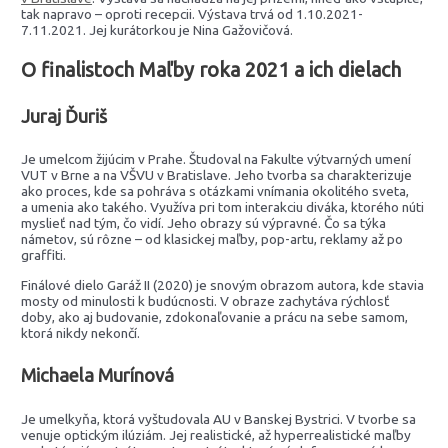
tak napravo – oproti recepcii. Výstava trvá od 1.10.2021-
7.11.2021. Jej kurátorkou je Nina Gažovičová.
O finalistoch Maľby roka 2021 a ich dielach
Juraj Ďuriš
Je umelcom žijúcim v Prahe. Študoval na Fakulte výtvarných umení
VUT v Brne a na VŠVU v Bratislave. Jeho tvorba sa charakterizuje
ako proces, kde sa pohráva s otázkami vnímania okolitého sveta,
a umenia ako takého. Využíva pri tom interakciu diváka, ktorého núti
myslieť nad tým, čo vidí. Jeho obrazy sú výpravné. Čo sa týka
námetov, sú rôzne – od klasickej maľby, pop-artu, reklamy až po
graffiti.
Finálové dielo Garáž II (2020) je snovým obrazom autora, kde stavia
mosty od minulosti k budúcnosti. V obraze zachytáva rýchlosť
doby, ako aj budovanie, zdokonaľovanie a prácu na sebe samom,
ktorá nikdy nekončí.
Michaela Murínová
Je umelkyňa, ktorá vyštudovala AU v Banskej Bystrici. V tvorbe sa
venuje optickým ilúziám. Jej realistické, až hyperrealistické maľby