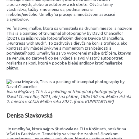
a porazených, alebo predátorov a ich obete. Otvára témy
vlastníctva, túžby zmocnenia sa, podmanenia si
niekoho/niečoho. Umelkyňa pracuje s množstvom asociácií
a symbolov.
Vo finálovej maľbe, ktorá sa umiestnila na druhom mieste, s názvom
This is a painting of triumphal photography by David Chancellor
(2021), sa inšpirovala fotografickým dielom Davida Chancellora,
„Huntress with Buck“. To zachytáva dievča na koni s trofejou, ako
kontrast sily mladej lovkyne s momentom zraniteľnosti a
pominuteľnosti. Umelkyňa sa vo vytvorenej maľbe drží tém, ktorým
sa venuje, no zároveň do nej vkladá aj svoj vlastný autoportrét.
Maliarka na koni, ktorá v podobe bielej antilopy krotí maliarske
plátno.
Ivana Mojšová, This is a painting of triumphal photography by
David Chancellor, 2021, olej na plátne, 180×150 cm. Maľba získala
2. miesto v súťaži Maľba roka 2021. (foto: KUNSTARTUM)
Denisa Slavkovská
Je umelkyňa, ktorá najprv študovala na TU v Košiciach, neskôr na
VŠVU v Bratislave. Tematicky sa v tvorbe zaoberá človekom
a priestorom – energiou a pohybom, ktoré navzájom vytvárajú.