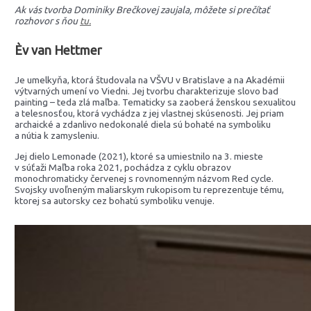
Ak vás tvorba Dominiky Brečkovej zaujala, môžete si prečítať
rozhovor s ňou
tu.
Èv van Hettmer
Je umelkyňa, ktorá študovala na VŠVU v Bratislave a na Akadémii
výtvarných umení vo Viedni. Jej tvorbu charakterizuje slovo bad
painting – teda zlá maľba. Tematicky sa zaoberá ženskou sexualitou
a telesnosťou, ktorá vychádza z jej vlastnej skúsenosti. Jej priam
archaické a zdanlivo nedokonalé diela sú bohaté na symboliku
a nútia k zamysleniu.
Jej dielo Lemonade (2021), ktoré sa umiestnilo na 3. mieste
v súťaži Maľba roka 2021, pochádza z cyklu obrazov
monochromaticky červenej s rovnomenným názvom Red cycle.
Svojsky uvoľneným maliarskym rukopisom tu reprezentuje tému,
ktorej sa autorsky cez bohatú symboliku venuje.