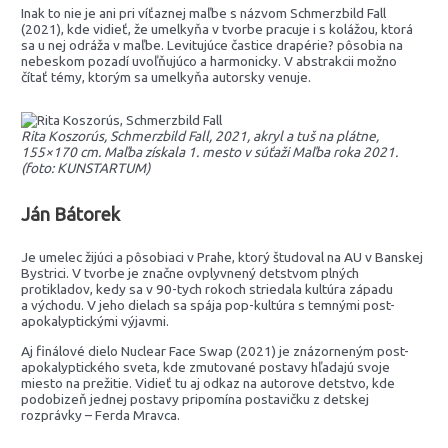
Inak to nie je ani pri víťaznej maľbe s názvom Schmerzbild Fall
(2021), kde vidieť, že umelkyňa v tvorbe pracuje i s kolážou, ktorá
sa u nej odráža v maľbe. Levitujúce častice drapérie? pôsobia na
nebeskom pozadí uvoľňujúco a harmonicky. V abstrakcii možno
čítať témy, ktorým sa umelkyňa autorsky venuje.
Rita Koszorús, Schmerzbild Fall, 2021, akryl a tuš na plátne,
155×170 cm. Maľba získala 1. mesto v súťaži Maľba roka 2021.
(foto: KUNSTARTUM)
Ján Bátorek
Je umelec žijúci a pôsobiaci v Prahe, ktorý študoval na AU v Banskej
Bystrici. V tvorbe je značne ovplyvnený detstvom plných
protikladov, kedy sa v 90-tych rokoch striedala kultúra západu
a východu. V jeho dielach sa spája pop-kultúra s temnými post-
apokalyptickými výjavmi.
Aj finálové dielo Nuclear Face Swap (2021) je znázorneným post-
apokalyptického sveta, kde zmutované postavy hľadajú svoje
miesto na prežitie. Vidieť tu aj odkaz na autorove detstvo, kde
podobizeň jednej postavy pripomína postavičku z detskej
rozprávky – Ferda Mravca.