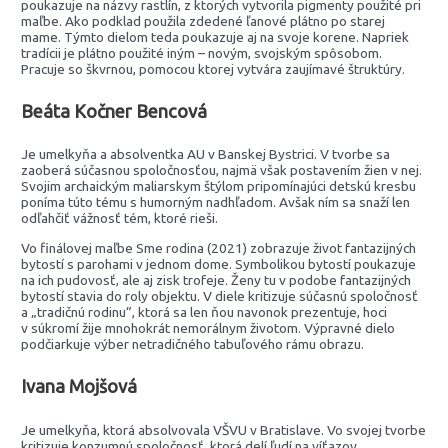
poukazuje na názvy rastlín, z ktorých vytvorila pigmenty použité pri
maľbe. Ako podklad použila zdedené ľanové plátno po starej
mame. Týmto dielom teda poukazuje aj na svoje korene. Napriek
tradícii je plátno použité iným – novým, svojským spôsobom.
Pracuje so škvrnou, pomocou ktorej vytvára zaujímavé štruktúry.
Beáta Kočner Bencová
Je umelkyňa a absolventka AU v Banskej Bystrici. V tvorbe sa
zaoberá súčasnou spoločnosťou, najmä však postavením žien v nej.
Svojim archaickým maliarskym štýlom pripomínajúci detskú kresbu
poníma túto tému s humorným nadhľadom. Avšak ním sa snaží len
odľahčiť vážnosť tém, ktoré rieši.
Vo finálovej maľbe Sme rodina (2021) zobrazuje život fantazijných
bytostí s parohami v jednom dome. Symbolikou bytostí poukazuje
na ich pudovosť, ale aj zisk trofeje. Ženy tu v podobe fantazijných
bytostí stavia do roly objektu. V diele kritizuje súčasnú spoločnosť
a „tradičnú rodinu“, ktorá sa len ňou navonok prezentuje, hoci
v súkromí žije mnohokrát nemorálnym životom. Výpravné dielo
podčiarkuje výber netradičného tabuľového rámu obrazu.
Ivana Mojšová
Je umelkyňa, ktorá absolvovala VŠVU v Bratislave. Vo svojej tvorbe
kritizuje konzumnú spoločnosť, ktorá delí ľudí na víťazov