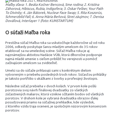
Maľby zľava: 1. Beáta Kočner Bencová, Sme rodina; 2. Kristína
Záhorová, Hibiscus, Rubia, Indigofera; 3. Oskar Felber, Your Path
To Divinity; 4. Ján Bátorek, Nuclear Face Swap; 5. Rita Koszorús,
Schmerzbild Fall; 6. Anna Mária Beňová, Stret záujmov; 7. Denisa
Dováľová, Interlayer 1 (foto: KUNSTARTUM)
O súťaži Maľba roka
Prestížna súťaž Maľba roka sa uskutočňuje každoročne už od roku
2006, odkedy poskytuje šancu mladým umelcom do 35 rokov
etablovať sa na umeleckej scéne. Súťaž Maľba roka je aj
najznámejšou aktivitou Nadácie VÚB, ktorá dlhoročne podporuje
najmä mladé umenie s cieľom priblížiť ho verejnosti a pomôcť
začínajúcim umelcom sa zviditeľniť.
Umelci sa do súťaže prihlasujú sami s konkrétnym dielom
vytvoreným v priebehu posledných troch rokov. Súčasťou prihlášky
je takisto portfólio s ukážkami z tvorby a profesijný životopis.
Následne súťaž prebieha v dvoch kolách. V prvom kole pošlú
porotcovia svoj návrh finálovej dvadsiatky zo všetkých
zúčastnených maliarov, ktorá vznikne sčítaním bodov od všetkých
porotcov. V druhom kole je vybraná dvadsiatka obrazov ďalej
posudzovaná priamo na súťažnej prehliadke, kde výsledok,
z ktorého vzídu traja ocenení, je spoločným názorovým konsenzom
porotcov.