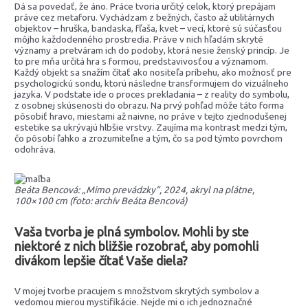
Dá sa povedať, že áno. Práce tvoria určitý celok, ktorý prepájam
práve cez metaforu. Vychádzam z bežných, často až utilitárnych
objektov – hruška, bandaska, fľaša, kvet – vecí, ktoré sú súčasťou
môjho každodenného prostredia. Práve v nich hľadám skryté
významy a pretváram ich do podoby, ktorá nesie ženský princíp. Je
to pre mňa určitá hra s formou, predstavivosťou a významom.
Každý objekt sa snažím čítať ako nositeľa príbehu, ako možnosť pre
psychologickú sondu, ktorú následne transformujem do vizuálneho
jazyka. V podstate ide o proces prekladania – z reality do symbolu,
z osobnej skúsenosti do obrazu. Na prvý pohľad môže táto forma
pôsobiť hravo, miestami až naivne, no práve v tejto zjednodušenej
estetike sa ukrývajú hlbšie vrstvy. Zaujíma ma kontrast medzi tým,
čo pôsobí ľahko a zrozumiteľne a tým, čo sa pod týmto povrchom
odohráva.
Beáta Bencová: „Mimo prevádzky“, 2024, akryl na plátne,
100×100 cm (foto: archív Beáta Bencová)
Vaša tvorba je plná symbolov. Mohli by ste
niektoré z nich bližšie rozobrať, aby pomohli
divákom lepšie čítať Vaše diela?
V mojej tvorbe pracujem s množstvom skrytých symbolov a
vedomou mierou mystifikácie. Nejde mi o ich jednoznačné