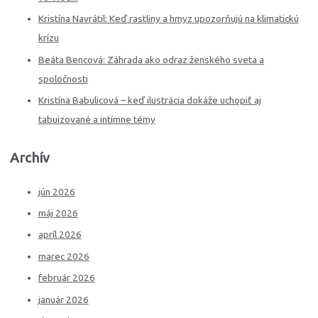
Kristína Navrátil: Keď rastliny a hmyz upozorňujú na klimatickú
krízu
Beáta Bencová: Záhrada ako odraz ženského sveta a
spoločnosti
Kristína Babulicová – keď ilustrácia dokáže uchopiť aj
tabuizované a intímne témy
Archív
jún 2026
máj 2026
apríl 2026
marec 2026
február 2026
január 2026