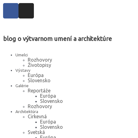
blog o výtvarnom umení a architektúre
Umelci
Rozhovory
Životopisy
Výstavy
Európa
Slovensko
Galérie
Reportáže
Európa
Slovensko
Rozhovory
Architektúra
Cirkevná
Európa
Slovensko
Svetská
Európa