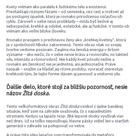
Kvety vnímam ako paralelu k ľudskému telu a existencii.
Prechádzajú rôznymi fázami – od semienka, cez rast a rozkvet až
po postupný úpadok, ktorý je rovnako prirodzenou súčasťou ich
cyklu. Zároveň v sebe nesú protiklady – môžu byť liečivé aj
nebezpečné, krehké aj odolné, estetické, ale aj funkčné. V tomto ich
vnímam ako veľmi blízke človeku.
Rovnako pracujem s predstavou ženy ako „krehkej kvetiny“, ktorá
je v spoločnosti hlboko zakorenená. Tento obraz však vo svojej
tvorbe vedome posúvam. Zaujíma ma ženská energia v širšom
význame – ako niečo, čo v sebe nesie krásu a rovnováhu, no taktiež
silu, intenzitu a rôznorodosť. Nie každý kvet pôsobí nežne a
rovnako ani ženskosť nie je jednotná, ani jednoznačná. Práve
naopak – snažím sa hľadať jej rôzne podoby, vyvracať stereotyp
krehkosti tým, že tejto forme dávam aj pevnosť a vnútornú silu.
Ďalšie dielo, ktoré stojí za bližšiu pozornosť, nesie
názov
Žltá doska
.
Tento veľkoformátový obraz
Žltá doska
vznikol z úplne banálnej
situácie, keď som na záhrade uvažovala, čo s napadnutými
stromami. Kedysi sa lapače resp. žlté lepové dosky využívali viac
než dnes. Už sa toľko nepoužívajú, hlavne pásky vidieť len u starších
generácií v záhrade sa pohupovať vo vetre.
A práve túto ideu lapačov som transformovala do metafory