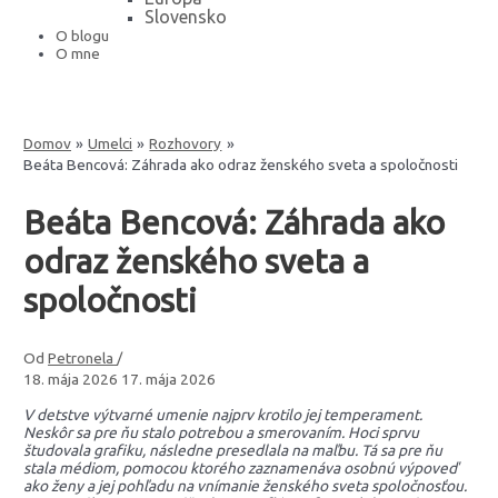
Slovensko
O blogu
O mne
Domov
Umelci
Rozhovory
Beáta Bencová: Záhrada ako odraz ženského sveta a spoločnosti
Beáta Bencová: Záhrada ako
odraz ženského sveta a
spoločnosti
Od
Petronela
/
18. mája 2026
17. mája 2026
V detstve výtvarné umenie najprv krotilo jej temperament.
Neskôr sa pre ňu stalo potrebou a smerovaním. Hoci sprvu
študovala grafiku, následne presedlala na maľbu. Tá sa pre ňu
stala médiom, pomocou ktorého zaznamenáva osobnú výpoveď
ako ženy a jej pohľadu na vnímanie ženského sveta spoločnosťou.