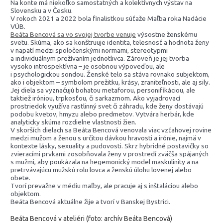
Na konte má niekoľko samostatných a kolektívnych výstav na
Slovensku a v Česku.
V rokoch 2021 a 2022 bola finalistkou súťaže Maľba roka Nadácie
VÚB.
Beáta Bencová sa vo svojej tvorbe venuje
výsostne ženskému
svetu. Skúma, ako sa konštruuje identita, telesnosť a hodnota ženy
v napätí medzi spoločenskými normami, stereotypmi
a individuálnym prežívaním jednotlivca. Zároveň je jej tvorba
vysoko introspektívna – je osobnou výpoveďou, ale
i psychologickou sondou. Ženské telo sa stáva rovnako subjektom,
ako i objektom – symbolom prežitku, krásy, zraniteľnosti, ale aj sily.
Jej diela sa vyznačujú bohatou metaforou, personifikáciou, ale
taktiež iróniou, trpkosťou, či sarkazmom. Ako vyjadrovací
prostriedok využíva rastlinný svet či záhradu, kde ženy dostávajú
podobu kvetov, hmyzu alebo predmetov. Vytvára herbár, kde
analyticky skúma rozdielne vlastnosti žien.
V skorších dielach sa Beáta Bencová venovala viac vzťahovej rovine
medzi mužom a ženou s určitou dávkou hravosti a irónie, najmä v
kontexte lásky, sexuality a pudovosti. Skrz hybridné postavičky so
zvieracími prvkami zosobňovala ženy v prostredí zväčša spájaných
s mužmi, aby poukázala na hegemonický model maskulinity a na
pretrvávajúcu mužskú rolu lovca a ženskú úlohu lovenej alebo
obete.
Tvorí prevažne v médiu maľby, ale pracuje aj s inštaláciou alebo
objektom.
Beáta Bencová aktuálne žije a tvorí v Banskej Bystrici.
Beáta Bencová v ateliéri (foto: archív Beáta Bencová)