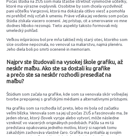
Počas štúdia na ZUŠ som mala šťastie stretnúť výnimočné učiteľky,
ktoré ma výrazne ovplyvnili. Osobitne by som chcela vyzdvihnúť
pani učiteľku Vargicovú, ktorá ma dokázala citlivo viesť a pomohla
mi prehĺbiť môj vzťah k umeniu. Práve vďaka jej vedeniu som počas
štúdia získala viacero ocenení. Jej prístup, cit a smerovanie vo mne
dodnes hlboko rezonujú. Tieto aspekty takisto formovali môj
umelecký pohľad.
Veľkou inšpiráciou bol pre mňa taktiež môj starý otec, ktorého som
síce osobne nepoznala, no venoval sa maliarstvu, najmä plenéru.
Jeho diela boli po smrti ocenené in memoriam.
Najprv ste študovali na vysokej škole grafiku, až
neskôr maľbu. Ako ste sa dostali ku grafike
a prečo ste sa neskôr rozhodli presedlať na
maľbu?
Štúdium som začala na grafike, kde som sa venovala skôr voľnejšej
tvorbe prepojenej s grafickými médiami a alternatívnymi prístupmi.
Na grafiku som sa rozhodla ísť preto, lebo mi bola od začiatku
veľmi blízka. Venovala som sa jej už počas ZUŠ a fascinovalo ma, že
jeden obraz, ktorý človek vyryje alebo vytvorí, môže následne
vzniknúť vo viacerých originálnych podobách. Páčila sa mi tá
predstava opakovania jedného motívu, ktorý si napriek tomu
zakaždým zachováva vlastné čaro. Grafika ma pritiahla aj svojím