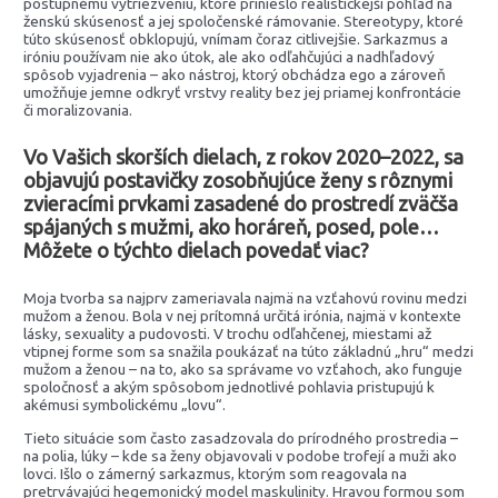
postupnému vytriezveniu, ktoré prinieslo realistickejší pohľad na
ženskú skúsenosť a jej spoločenské rámovanie. Stereotypy, ktoré
túto skúsenosť obklopujú, vnímam čoraz citlivejšie. Sarkazmus a
iróniu používam nie ako útok, ale ako odľahčujúci a nadhľadový
spôsob vyjadrenia – ako nástroj, ktorý obchádza ego a zároveň
umožňuje jemne odkryť vrstvy reality bez jej priamej konfrontácie
či moralizovania.
Vo Vašich skorších dielach, z rokov 2020–2022, sa
objavujú postavičky zosobňujúce ženy s rôznymi
zvieracími prvkami zasadené do prostredí zväčša
spájaných s mužmi, ako horáreň, posed, pole…
Môžete o týchto dielach povedať viac?
Moja tvorba sa najprv zameriavala najmä na vzťahovú rovinu medzi
mužom a ženou. Bola v nej prítomná určitá irónia, najmä v kontexte
lásky, sexuality a pudovosti. V trochu odľahčenej, miestami až
vtipnej forme som sa snažila poukázať na túto základnú „hru“ medzi
mužom a ženou – na to, ako sa správame vo vzťahoch, ako funguje
spoločnosť a akým spôsobom jednotlivé pohlavia pristupujú k
akémusi symbolickému „lovu“.
Tieto situácie som často zasadzovala do prírodného prostredia –
na polia, lúky – kde sa ženy objavovali v podobe trofejí a muži ako
lovci. Išlo o zámerný sarkazmus, ktorým som reagovala na
pretrvávajúci hegemonický model maskulinity. Hravou formou som