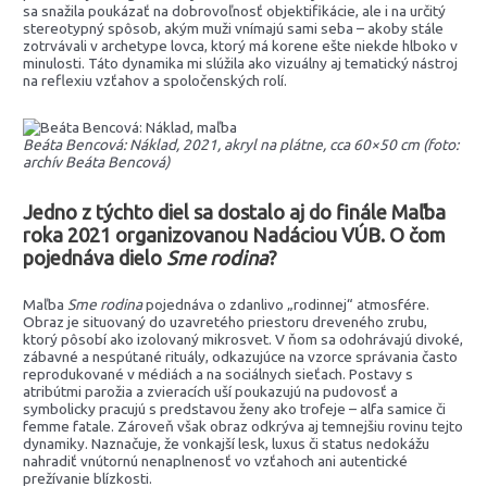
sa snažila poukázať na dobrovoľnosť objektifikácie, ale i na určitý
stereotypný spôsob, akým muži vnímajú sami seba – akoby stále
zotrvávali v archetype lovca, ktorý má korene ešte niekde hlboko v
minulosti. Táto dynamika mi slúžila ako vizuálny aj tematický nástroj
na reflexiu vzťahov a spoločenských rolí.
Beáta Bencová: Náklad, 2021, akryl na plátne, cca 60×50 cm (foto:
archív Beáta Bencová)
Jedno z týchto diel sa dostalo aj do finále Maľba
roka 2021 organizovanou Nadáciou VÚB. O čom
pojednáva dielo
Sme rodina
?
Maľba
Sme rodina
pojednáva o zdanlivo „rodinnej“ atmosfére.
Obraz je situovaný do uzavretého priestoru dreveného zrubu,
ktorý pôsobí ako izolovaný mikrosvet. V ňom sa odohrávajú divoké,
zábavné a nespútané rituály, odkazujúce na vzorce správania často
reprodukované v médiách a na sociálnych sieťach. Postavy s
atribútmi parožia a zvieracích uší poukazujú na pudovosť a
symbolicky pracujú s predstavou ženy ako trofeje – alfa samice či
femme fatale. Zároveň však obraz odkrýva aj temnejšiu rovinu tejto
dynamiky. Naznačuje, že vonkajší lesk, luxus či status nedokážu
nahradiť vnútornú nenaplnenosť vo vzťahoch ani autentické
prežívanie blízkosti.