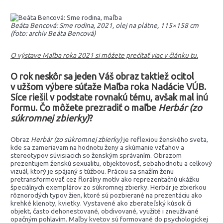
Beáta Bencová: Sme rodina, 2021, olej na plátne, 115×158 cm
(foto: archív Beáta Bencová)
O výstave Maľba roka 2021 si môžete prečítať viac v článku tu.
O rok neskôr sa jeden Váš obraz taktiež ocitol
v užšom výbere súťaže Maľba roka
Nadácie VÚB.
Síce riešil v podstate rovnakú tému, avšak mal inú
formu. Čo môžete prezradiť o maľbe
Herbár (zo
súkromnej zbierky)
?
Obraz
Herbár (zo súkromnej zbierky)
je reflexiou ženského sveta,
kde sa zameriavam na hodnotu ženy a skúmanie vzťahov a
stereotypov súvisiacich so ženským správaním. Obrazom
prezentujem ženskú sexualitu, objektovosť, sebahodnotu a celkový
vizuál, ktorý je spájaný s túžbou. Prácou sa snažím ženu
pretransformovať cez florálny motív ako reprezentačnú ukážku
špeciálnych exemplárov zo súkromnej zbierky. Herbár je zbierkou
rôznorodých typov žien, ktoré sú pozbierané na prezentáciu ako
krehké klenoty, kvietky. Vystavené ako zberateľský kúsok či
objekt, často dehonestované, obdivované, využité i zneužívané
opačným pohlavím. Maľby kvetov sú formované do psychologickej