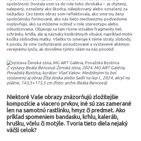
spoločnosti. Dostala som sa do role toho chrobáka – je chytený,
nalepený, označený ako škodca, nálepkovaný alebo označený za
nežiadúci. Cez tento obraz som reflektovala, ako sme my ženy
spoločensky formované, ako nás tieto mechanizmy podvedome
ovplyvňujú, ako sa môžeme ocitnúť v role stereotypu alebo
odsudzovania. Objavujú sa tam rôzne vizuálne fragmenty tiel,
schránky, krídla, ale aj náznaky konkrétnych situácií, napríklad motív
kočíka slobodnej matky. Všetko to smeruje k téme straty slobody,
k pocitu, že sme zachytávané, posudzované a vystavené akémusi
verejnému lynču, ak dovolíme týmto silám na nás pôsobiť.
Z výstavy Beáta Bencová: Ženská zóna, 2024, MG ART Galéria,
Považská Bystrica, kurátor: Vlad Vakov. Medziinými tu bol
vystavený aj obraz Žltá doska alebo Sadli na lep I., 2024, akryl na
plátne, 143,5×173,5 cm (foto: archív Beáta Bencová)
Niektoré Vaše obrazy znázorňujú zložitejšie
kompozície a viacero prvkov, iné sú zas zamerané
len na samotnú rastlinku, hmyz či predmet. Ako
príklad spomeniem bandasku, krhlu, kaleráb,
hrušku, včelu či motýle. Tvoria tieto diela nejaký
väčší celok?