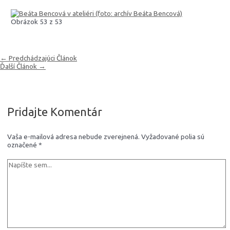
Obrázok 53 z 53
←
Predchádzajúci Článok
Ďalší Článok
→
Pridajte Komentár
Vaša e-mailová adresa nebude zverejnená.
Vyžadované polia sú
označené
*