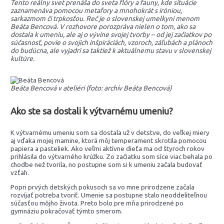
Tento reálny svet prenáša do sveta flóry a fauny, kde situácie
zaznamenáva pomocou metafory a mnohokrát s iróniou,
sarkazmom či trpkosťou. Reč je o slovenskej umelkyni menom
Beáta Bencová. V rozhovore porozpráva nielen o tom, ako sa
dostala k umeniu, ale aj o vývine svojej tvorby – od jej začiatkov po
súčasnosť, povie o svojich inšpiráciách, vzoroch, záľubách a plánoch
do budúcna, ale vyjadrí sa taktiež k aktuálnemu stavu v slovenskej
kultúre.
Beáta Bencová v ateliéri (foto: archív Beáta Bencová)
Ako ste sa dostali k výtvarnému umeniu?
K výtvarnému umeniu som sa dostala už v detstve, do veľkej miery
aj vďaka mojej mamine, ktorá môj temperament skrotila pomocou
papiera a pasteliek. Ako veľmi aktívne dieťa ma od štyroch rokov
prihlásila do výtvarného krúžku. Zo začiatku som síce viac behala po
chodbe než tvorila, no postupne som si k umeniu začala budovať
vzťah.
Popri prvých detských pokusoch sa vo mne prirodzene začala
rozvíjať potreba tvoriť. Umenie sa postupne stalo neoddeliteľnou
súčasťou môjho života. Preto bolo pre mňa prirodzené po
gymnáziu pokračovať týmto smerom.