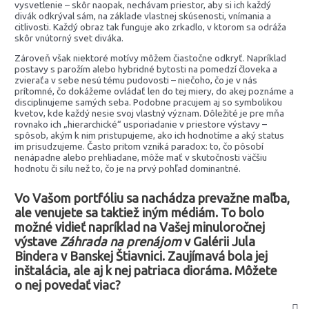
vysvetlenie – skôr naopak, nechávam priestor, aby si ich každý
divák odkrýval sám, na základe vlastnej skúsenosti, vnímania a
citlivosti. Každý obraz tak funguje ako zrkadlo, v ktorom sa odráža
skôr vnútorný svet diváka.
Zároveň však niektoré motívy môžem čiastočne odkryť. Napríklad
postavy s parožím alebo hybridné bytosti na pomedzí človeka a
zvieraťa v sebe nesú tému pudovosti – niečoho, čo je v nás
prítomné, čo dokážeme ovládať len do tej miery, do akej poznáme a
disciplinujeme samých seba. Podobne pracujem aj so symbolikou
kvetov, kde každý nesie svoj vlastný význam. Dôležité je pre mňa
rovnako ich „hierarchické“ usporiadanie v priestore výstavy –
spôsob, akým k nim pristupujeme, ako ich hodnotíme a aký status
im prisudzujeme. Často pritom vzniká paradox: to, čo pôsobí
nenápadne alebo prehliadane, môže mať v skutočnosti väčšiu
hodnotu či silu než to, čo je na prvý pohľad dominantné.
Vo Vašom portfóliu sa nachádza prevažne maľba,
ale venujete sa taktiež iným médiám. To bolo
možné vidieť napríklad na Vašej minuloročnej
výstave
Záhrada na prenájom
v Galérii Jula
Bindera v Banskej Štiavnici. Zaujímavá bola jej
inštalácia, ale aj k nej patriaca dioráma. Môžete
o nej povedať viac?