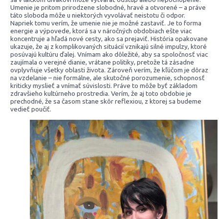
Umenie je pritom prirodzene slobodné, hravé a otvorené – a práve
táto sloboda môže u niektorých vyvolávať neistotu či odpor.
Napriek tomu verím, že umenie nie je možné zastaviť. Je to forma
energie a výpovede, ktorá sa v náročných obdobiach ešte viac
koncentruje a hľadá nové cesty, ako sa prejaviť. História opakovane
ukazuje, že aj z komplikovaných situácií vznikajú silné impulzy, ktoré
posúvajú kultúru ďalej. Vnímam ako dôležité, aby sa spoločnosť viac
zaujímala o verejné dianie, vrátane politiky, pretože tá zásadne
ovplyvňuje všetky oblasti života. Zároveň verím, že kľúčom je dôraz
na vzdelanie – nie formálne, ale skutočné porozumenie, schopnosť
kriticky myslieť a vnímať súvislosti. Práve to môže byť základom
zdravšieho kultúrneho prostredia. Verím, že aj toto obdobie je
prechodné, že sa časom stane skôr reflexiou, z ktorej sa budeme
vedieť poučiť.