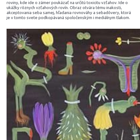
roviny, kde ide o zámer poukázať na určitú toxicitu vzťahov. Ide o
ukážky rôznych vzťahových rovín. Obraz otvára tému inakosti,
akceptovania seba samej, hľadania rovnováhy a sebadôvery, ktorá
je v tomto svete podkopávaná spoločenským i mediálnym tlakom.