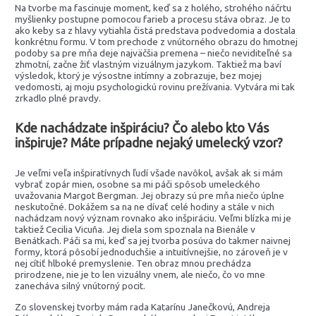
Na tvorbe ma fascinuje moment, keď sa z holého, strohého náčrtu
myšlienky postupne pomocou farieb a procesu stáva obraz. Je to
ako keby sa z hlavy vytiahla čistá predstava podvedomia a dostala
konkrétnu formu. V tom prechode z vnútorného obrazu do hmotnej
podoby sa pre mňa deje najväčšia premena – niečo neviditeľné sa
zhmotní, začne žiť vlastným vizuálnym jazykom. Taktiež ma baví
výsledok, ktorý je výsostne intímny a zobrazuje, bez mojej
vedomosti, aj moju psychologickú rovinu prežívania. Vytvára mi tak
zrkadlo plné pravdy.
Kde nachádzate inšpiráciu? Čo alebo kto Vás
inšpiruje? Máte prípadne nejaký umelecký vzor?
Je veľmi veľa inšpiratívnych ľudí všade navôkol, avšak ak si mám
vybrať zopár mien, osobne sa mi páči spôsob umeleckého
uvažovania Margot Bergman. Jej obrazy sú pre mňa niečo úplne
neskutočné. Dokážem sa na ne dívať celé hodiny a stále v nich
nachádzam nový význam rovnako ako inšpiráciu. Veľmi blízka mi je
taktiež Cecilia Vicuña. Jej diela som spoznala na Bienále v
Benátkach. Páči sa mi, keď sa jej tvorba posúva do takmer naivnej
formy, ktorá pôsobí jednoduchšie a intuitívnejšie, no zároveň je v
nej cítiť hlboké premyslenie. Ten obraz mnou prechádza
prirodzene, nie je to len vizuálny vnem, ale niečo, čo vo mne
zanecháva silný vnútorný pocit.
Zo slovenskej tvorby mám rada Katarínu Janečkovú, Andreja