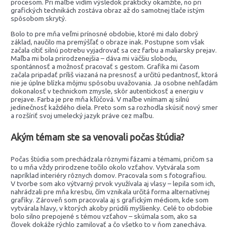
procesom. Pri maľbe vidím výsledok prakticky okamžite, no pri
grafických technikách zostáva obraz až do samotnej tlače istým
spôsobom skrytý.
Bolo to pre mňa veľmi prínosné obdobie, ktoré mi dalo dobrý
základ, naučilo ma premýšľať o obraze inak. Postupne som však
začala cítiť silnú potrebu vyjadrovať sa cez farbu a maliarsky prejav.
Maľba mi bola prirodzenejšia – dáva mi väčšiu slobodu,
spontánnosť a možnosť pracovať s gestom. Grafika mi časom
začala pripadať príliš viazaná na presnosť a určitú pedantnosť, ktorá
nie je úplne blízka môjmu spôsobu uvažovania. Ja osobne nehľadám
dokonalosť v technickom zmysle, skôr autentickosť a energiu v
prejave. Farba je pre mňa kľúčová. V maľbe vnímam aj silnú
jedinečnosť každého diela. Preto som sa rozhodla skúsiť nový smer
a rozšíriť svoj umelecký jazyk práve cez maľbu.
Akým témam ste sa venovali počas štúdia?
Počas štúdia som prechádzala rôznymi fázami a témami, pričom sa
to u mňa vždy prirodzene točilo okolo vzťahov. Vytvárala som
napríklad interiéry rôznych domov. Pracovala som s fotografiou.
V tvorbe som ako výtvarný prvok využívala aj vlasy – lepila som ich,
nahrádzali pre mňa kresbu, čím vznikala určitá forma alternatívnej
grafiky. Zároveň som pracovala aj s grafickým médiom, kde som
vytvárala hlavy, v ktorých akoby prúdili myšlienky. Celé to obdobie
bolo silno prepojené s témou vzťahov – skúmala som, ako sa
človek dokáže rýchlo zamilovať a čo všetko to v ňom zanecháva.