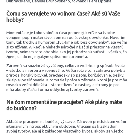
Dúbravského, Daniela Brunovského, rovnako i Fera Liptáka.
Čomu sa venujete vo voľnom čase? Aké sú Vaše
hobby?
Momentálne je toho voľného času pomenej, keďže sa tvorbe
venujem popri materstve, som na rodičovskej dovolenke. Hovorím
tomu tak trochu s humorom „full-time job bez dovolenky“, ale veľmi
si to užívam. Aj keď je niekedy náročné nájsť si priestor na vlastnú
tvorbu, vnímam toto obdobie ako jej prirodzenú súčasť – všetko, čo
žijem, sa do nej nejakým spôsobom premieta.
Zároveň sa snažím žiť vyvážený, celkovo well-being spôsob života
– všetko s mierou a v rovnováhe. Veľkú rolu v tom zohráva pohyb a
príroda: horský bicykel, prechádzky so psom, korčuľovanie, bežky,
skialp aj posilňovanie. K tomu tiež práca v záhrade, ktorá je pre mňa
rovnako veľmi dôležitá – starostlivosť o rastliny a stromy je pre
mňa akoby ďalšia forma oddychu aj tvorby zároveň.
Na čom momentálne pracujete? Aké plány máte
do budúcna?
Aktuálne pracujem na budúcej výstave. Zároveň prechádzam veľmi
intenzívnym introspektívnym obdobím. Vraciam sa k základom
svojej tvorby, ale aj k základom vlastného života, akoby sa všetko