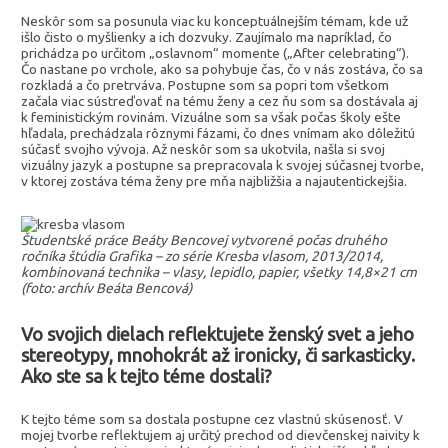
Neskôr som sa posunula viac ku konceptuálnejším témam, kde už
išlo čisto o myšlienky a ich dozvuky. Zaujímalo ma napríklad, čo
prichádza po určitom „oslavnom“ momente („After celebrating“).
Čo nastane po vrchole, ako sa pohybuje čas, čo v nás zostáva, čo sa
rozkladá a čo pretrváva. Postupne som sa popri tom všetkom
začala viac sústreďovať na tému ženy a cez ňu som sa dostávala aj
k feministickým rovinám. Vizuálne som sa však počas školy ešte
hľadala, prechádzala rôznymi fázami, čo dnes vnímam ako dôležitú
súčasť svojho vývoja. Až neskôr som sa ukotvila, našla si svoj
vizuálny jazyk a postupne sa prepracovala k svojej súčasnej tvorbe,
v ktorej zostáva téma ženy pre mňa najbližšia a najautentickejšia.
Študentské práce Beáty Bencovej vytvorené počas druhého
ročníka štúdia Grafika – zo série Kresba vlasom, 2013/2014,
kombinovaná technika – vlasy, lepidlo, papier, všetky 14,8×21 cm
(foto: archív Beáta Bencová)
Vo svojich dielach reflektujete ženský svet a jeho
stereotypy, mnohokrát až ironicky, či sarkasticky.
Ako ste sa k tejto téme dostali?
K tejto téme som sa dostala postupne cez vlastnú skúsenosť. V
mojej tvorbe reflektujem aj určitý prechod od dievčenskej naivity k