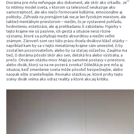
Dioráma pre mňa nefunguje ako dokument, ale skôr ako zrkadlo. Je
to intímny model sveta, v ktorom sa telesnosť neukazuje ako
samozrejmosť, ale ako niečo formované kultúrne, emocionálne aj
politicky.
Záhrada na prenájom
tak nie je len fyzickým miestom, ale
taktiež mentálnym priestorom – niečím, čo je vystavené pohľadu,
hodnoteniu, estetizácii, ale aj prehliadaniu či zabúdaniu. Figúrky v
tejto krajine nie sú pasívne, ich gestá a situácie nesú rôzne
významy, ktoré sa pohybujú medzi absurditou a niečím veľmi
známym. Zároveň som cez túto prácu chcela divákovi klásť otázky –
napríklad kam by sa v tejto miniatúrnej krajine sám umiestnil, či by
zostal len pozorovateľom, alebo by sa stal jej súčasťou. Zaujíma ma
tiež, či dioráma pôsobí skôr ako sen, detská hra alebo výstraha, a
prečo. Otváram otázku moci: Majú ju samotné postavy v priestore,
alebo divák, ktorý sa na ne pozerá zvonka? Dôležitá je pre mňa aj
situácia, keď zmenšenie sveta môže pôsobiť bezpečnejšie, alebo
naopak ešte zraniteľnejšie. Rovnako otázkou je, ktoré prvky tejto
scény divák vníma ako odraz reality a ktoré ako jej kritiku.