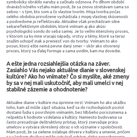
symbolicky obrátilo naruby a začínalo odznova. Po dlhom období
dvanásťročného vzťahu mám pocit, že sa znovu stretávam sama so
sebou – s tým, kto som a čo vlastne tvorím. Moja tvorba počas
celého obdobia prirodzene vychádzala z mojej vlastnej skúsenosti
a podvedome ju reflektovala. Aktuálne však prechádzam silne
sebareflektívnym obdobím, ktoré vnímam aj ako akúsi
psychologickú sondu do seba samej. Je to veľmi intenzívny proces,
v ktorom sa ku mne vracajú nápady, vrstvy a témy, ktoré sa teraz
snažím uchopiť inak a preniesť von do tvorby. Vnímam to ako
posun, ktorý ešte nemá pevne daný smer – skôr ako otvorený
proces, ktorý sa ďalej formuje a sama uvidím, kam ma dovedie.
A ešte jedna rozsiahlejšia otázka na záver.
Zasiahlo Vás nejako aktuálne dianie v slovenskej
kultúre? Ako ho vnímate? Čo si myslíte, aké zmeny
by sa v nej mali uskutočniť, aby mali umelci v nej
stabilné zázemie a ohodnotenie?
Aktuálne dianie v kultúre ma úprimne mrzí. Vnímam ho ako ukážku
toho, kam až môže zájsť situácia, keď sa do rozhodujúcich pozícií
dostanú ľudia s povrchným vnímaním, bez hlbšieho porozumenia a
rešpektu k hodnote vzdelania a kultúry. Namiesto budovania sa
často presadzuje deštruktívny prístup, ktorý znevažuje prácu
umelcov a vytvára skreslený obraz o ich význame v spoločnosti.
Mám pocit, že sa cielene oslabuje dôvera v kultúru a umenie, pričom
sa v laickom divákovi môže vytvárať odstup alebo nepochopenie.