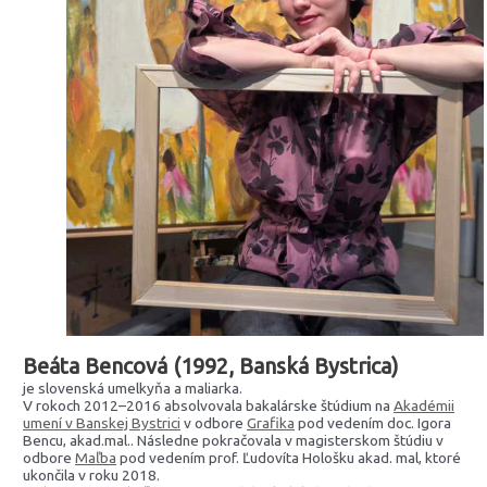
Beáta Bencová (1992, Banská Bystrica)
je slovenská umelkyňa a maliarka.
V rokoch 2012–2016 absolvovala bakalárske štúdium na
Akadémii
umení v Banskej Bystrici
v odbore
Grafika
pod vedením doc. Igora
Bencu, akad.mal.. Následne pokračovala v magisterskom štúdiu v
odbore
Maľba
pod vedením prof. Ľudovíta Hološku akad. mal, ktoré
ukončila v roku 2018.