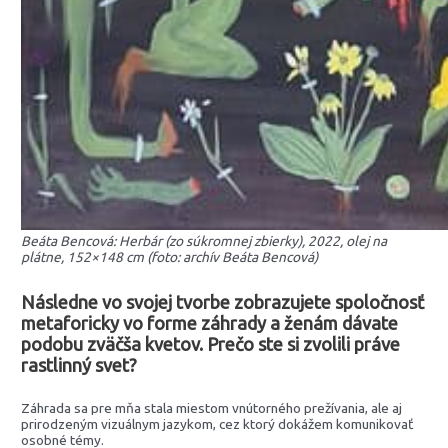
Beáta Bencová: Herbár (zo súkromnej zbierky), 2022, olej na
plátne, 152×148 cm (foto: archív Beáta Bencová)
Následne vo svojej tvorbe
zobrazujete spoločnosť
metaforicky vo forme záhrady a ženám dávate
podobu zväčša kvetov. Prečo ste si zvolili práve
rastlinný svet?
Záhrada sa pre mňa stala miestom vnútorného prežívania, ale aj
prirodzeným vizuálnym jazykom, cez ktorý dokážem komunikovať
osobné témy.