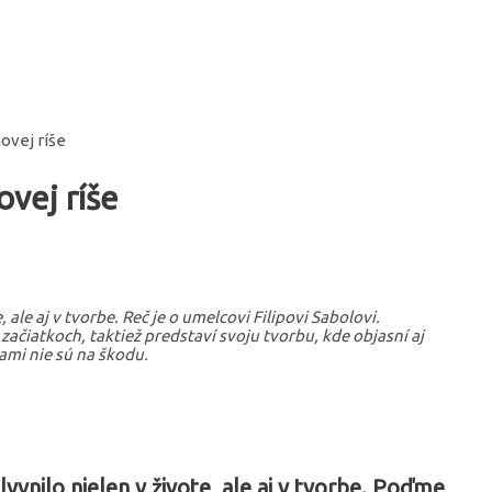
novej ríše
ovej ríše
 ale aj v tvorbe. Reč je o umelcovi Filipovi Sabolovi.
začiatkoch, taktiež predstaví svoju tvorbu, kde objasní aj
cami nie sú na škodu.
lyvnilo nielen v živote, ale aj v tvorbe. Poďme