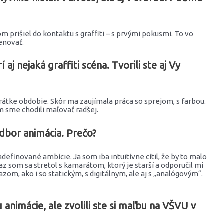
om prišiel do kontaktu s graffiti – s prvými pokusmi. To vo
enovať.
j nejaká graffiti scéna. Tvorili ste aj Vy
krátke obdobie. Skôr ma zaujímala práca so sprejom, s farbou.
m sme chodili maľovať radšej.
odbor animácia. Prečo?
efinované ambície. Ja som iba intuitívne cítil, že by to malo
z som sa stretol s kamarátom, ktorý je starší a odporučil mi
om, ako i so statickým, s digitálnym, ale aj s „analógovým“.
 animácie, ale zvolili ste si maľbu na VŠVU v