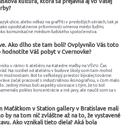
sková kultúra, ktorá sa prejavila aj vo Vašej
orby?
azyk ulice, alebo odkaz na graffiti v predošlých sériách, tak je
ne ako opodstatnenie prítomnosti umenia medzi ľuďmi,
 ako komunikačné médium ľudského spoločenstva.
lave. Ako dlho ste tam boli? Ovplyvnilo Vás toto
o hodnotíte Váš pobyt v Cvernovke?
isko v rámci 4. ateliéru na Katedre maľby na VŠVU. Čas
ád. Na rozdiel od ateliéru v budove školy som tam mohol
ým možnostiam. Bol to veľkolepý priestor bývalej továrne:
práve začal pracovať s industriálnou ikonografiou, v čom malo
o. Jediný mínus boli aspekty súvisiace s tým, že to bol
znamenalo pokles koncentrácie a iné javy, ale naučil som sa s
Maťátkom v Station gallery v Bratislave mali
 by na tom nič zvláštne až na to, že vystavené
avu. Ako vznikali tieto diela? Aká bola