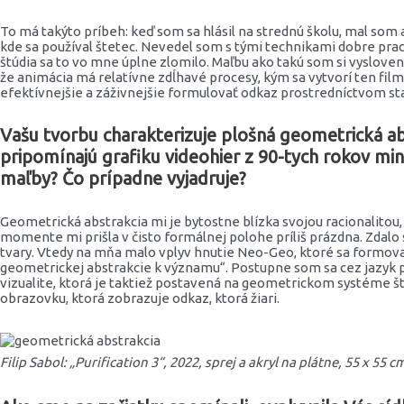
To má takýto príbeh: keď som sa hlásil na strednú školu, mal so
kde sa používal štetec. Nevedel som s tými technikami dobre pra
štúdia sa to vo mne úplne zlomilo. Maľbu ako takú som si vyslovene
že animácia má relatívne zdĺhavé procesy, kým sa vytvorí ten film
efektívnejšie a záživnejšie formulovať odkaz prostredníctvom st
Vašu tvorbu charakterizuje plošná geometrická abs
pripomínajú grafiku videohier z 90-tych rokov minu
maľby? Čo prípadne vyjadruje?
Geometrická abstrakcia mi je bytostne blízka svojou racionalitou,
momente mi prišla v čisto formálnej polohe príliš prázdna. Zdalo
tvary. Vtedy na mňa malo vplyv hnutie Neo-Geo, ktoré sa formov
geometrickej abstrakcie k významu“. Postupne som sa cez jazyk 
vizualite, ktorá je taktiež postavená na geometrickom systéme št
obrazovku, ktorá zobrazuje odkaz, ktorá žiari.
Filip Sabol: „Purification 3“, 2022, sprej a akryl na plátne, 55 x 55 cm