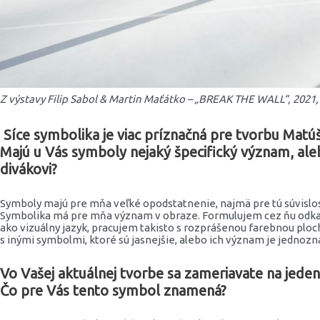
Z výstavy Filip Sabol & Martin Maťátko – „BREAK THE WALL“, 2021, St
Síce symbolika je viac príznačná pre tvorbu Matúša
Majú u Vás symboly nejaký špecifický význam, al
divákovi?
Symboly majú pre mňa veľké opodstatnenie, najmä pre tú súvisl
Symbolika má pre mňa význam v obraze. Formulujem cez ňu odkazy
ako vizuálny jazyk, pracujem takisto s rozprášenou farebnou plo
s inými symbolmi, ktoré sú jasnejšie, alebo ich význam je jednozn
Vo Vašej aktuálnej tvorbe sa zameriavate na jede
Čo pre Vás tento symbol znamená?