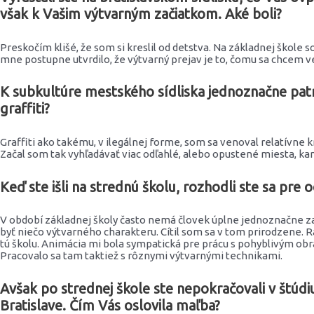
však k Vašim výtvarným začiatkom. Aké boli?
Preskočím klišé, že som si kreslil od detstva. Na základnej škole s
mne postupne utvrdilo, že výtvarný prejav je to, čomu sa chcem v
K subkultúre mestského sídliska jednoznačne patrí a
graffiti?
Graffiti ako takému, v ilegálnej forme, som sa venoval relatívne 
Začal som tak vyhľadávať viac odľahlé, alebo opustené miesta, ka
Keď ste išli na strednú školu, rozhodli ste sa pre 
V období základnej školy často nemá človek úplne jednoznačne zad
byť niečo výtvarného charakteru. Cítil som sa v tom prirodzene. Ra
tú školu. Animácia mi bola sympatická pre prácu s pohyblivým obraz
Pracovalo sa tam taktiež s rôznymi výtvarnými technikami.
Avšak po strednej škole ste nepokračovali v štúdiu
Bratislave. Čím Vás oslovila maľba?