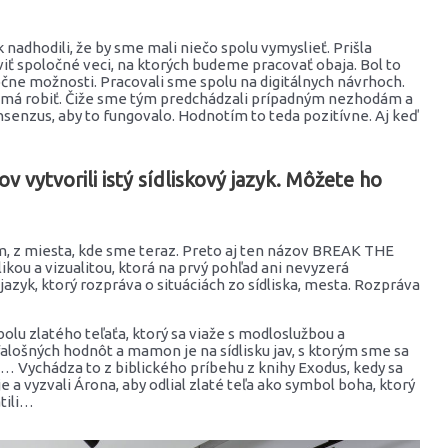
dhodili, že by sme mali niečo spolu vymyslieť. Prišla
aviť spoločné veci, na ktorých budeme pracovať obaja. Bol to
očne možnosti. Pracovali sme spolu na digitálnych návrhoch.
o má robiť. Čiže sme tým predchádzali prípadným nezhodám a
senzus, aby to fungovalo. Hodnotím to teda pozitívne. Aj keď
 vytvorili istý sídliskový jazyk. Môžete ho
pom, z miesta, kde sme teraz. Preto aj ten názov BREAK THE
kou a vizualitou, ktorá na prvý pohľad ani nevyzerá
azyk, ktorý rozpráva o situáciách zo sídliska, mesta. Rozpráva
olu zlatého teľaťa, ktorý sa viaže s modloslužbou a
alošných hodnôt a mamon je na sídlisku jav, s ktorým sme sa
ne… Vychádza to z biblického príbehu z knihy Exodus, kedy sa
je a vyzvali Árona, aby odlial zlaté teľa ako symbol boha, ktorý
tili…