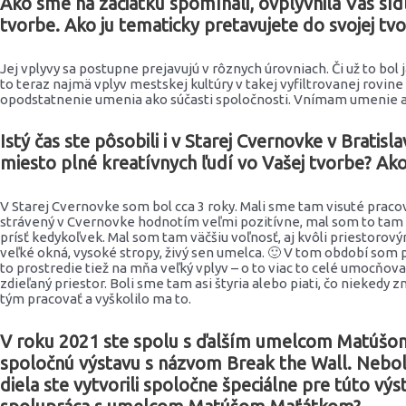
Ako sme na začiatku spomínali, ovplyvnila Vás sídli
tvorbe. Ako ju tematicky pretavujete do svojej tv
Jej vplyvy sa postupne prejavujú v rôznych úrovniach. Či už to bol j
to teraz najmä vplyv mestskej kultúry v takej vyfiltrovanej rovi
opodstatnenie umenia ako súčasti spoločnosti. Vnímam umenie
Istý čas ste pôsobili i v Starej Cvernovke v Bratis
miesto plné kreatívnych ľudí vo Vašej tvorbe? Ak
V Starej Cvernovke som bol cca 3 roky. Mali sme tam visuté pracov
strávený v Cvernovke hodnotím veľmi pozitívne, mal som to tam r
prísť kedykoľvek. Mal som tam väčšiu voľnosť, aj kvôli priestorov
veľké okná, vysoké stropy, živý sen umelca. 🙂 V tom období som 
to prostredie tiež na mňa veľký vplyv – o to viac to celé umocňoval
zdieľaný priestor. Boli sme tam asi štyria alebo piati, čo niekedy 
tým pracovať a vyškolilo ma to.
V roku 2021 ste spolu s ďalším umelcom Matúšom 
spoločnú výstavu s názvom Break the Wall. Nebolo
diela ste vytvorili spoločne špeciálne pre túto výst