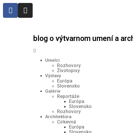
blog o výtvarnom umení a arc
Umelci
Rozhovory
Životopisy
Výstavy
Európa
Slovensko
Galérie
Reportáže
Európa
Slovensko
Rozhovory
Architektúra
Cirkevná
Európa
Slovensko