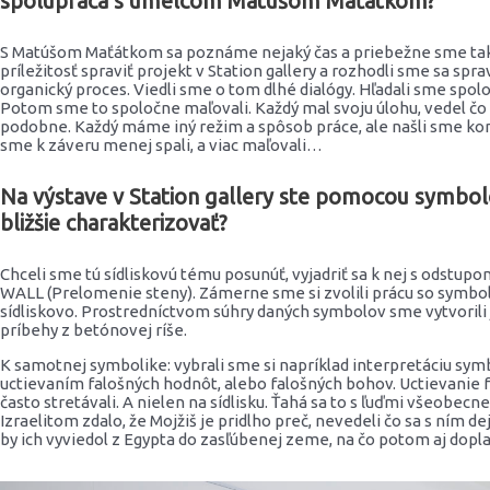
spolupráca s umelcom Matúšom Maťátkom?
S Matúšom Maťátkom sa poznáme nejaký čas a priebežne sme tak na
príležitosť spraviť projekt v Station gallery a rozhodli sme sa spr
organický proces. Viedli sme o tom dlhé dialógy. Hľadali sme spol
Potom sme to spoločne maľovali. Každý mal svoju úlohu, vedel č
podobne. Každý máme iný režim a spôsob práce, ale našli sme kon
sme k záveru menej spali, a viac maľovali…
Na výstave v Station gallery ste pomocou symbolov
bližšie charakterizovať?
Chceli sme tú sídliskovú tému posunúť, vyjadriť sa k nej s odstu
WALL (Prelomenie steny). Zámerne sme si zvolili prácu so symboli
sídliskovo. Prostredníctvom súhry daných symbolov sme vytvorili j
príbehy z betónovej ríše.
K samotnej symbolike: vybrali sme si napríklad interpretáciu symb
uctievaním falošných hodnôt, alebo falošných bohov. Uctievanie f
často stretávali. A nielen na sídlisku. Ťahá sa to s ľuďmi všeobec
Izraelitom zdalo, že Mojžiš je pridlho preč, nevedeli čo sa s ním de
by ich vyviedol z Egypta do zasľúbenej zeme, na čo potom aj dopla