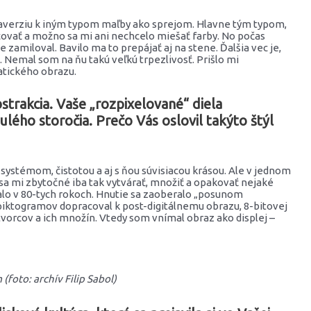
m averziu k iným typom maľby ako sprejom. Hlavne tým typom,
covať a možno sa mi ani nechcelo miešať farby. No počas
 zamiloval. Bavilo ma to prepájať aj na stene. Ďalšia vec je,
. Nemal som na ňu takú veľkú trpezlivosť. Prišlo mi
atického obrazu.
trakcia. Vaše „rozpixelované“ diela
lého storočia. Prečo Vás oslovil takýto štýl
 systémom, čistotou a aj s ňou súvisiacou krásou. Ale v jednom
 sa mi zbytočné iba tak vytvárať, množiť a opakovať nejaké
alo v 80-tych rokoch. Hnutie sa zaoberalo „posunom
piktogramov dopracoval k post-digitálnemu obrazu, 8-bitovej
vorcov a ich množín. Vtedy som vnímal obraz ako displej –
 (foto: archív Filip Sabol)