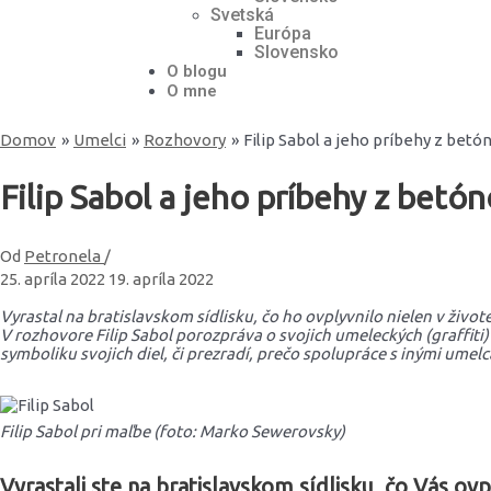
Svetská
Európa
Slovensko
O blogu
O mne
Domov
Umelci
Rozhovory
Filip Sabol a jeho príbehy z betó
Filip Sabol a jeho príbehy z betón
Od
Petronela
/
25. apríla 2022
19. apríla 2022
Vyrastal na bratislavskom sídlisku, čo ho ovplyvnilo nielen v živote,
V rozhovore Filip Sabol porozpráva o svojich umeleckých (graffiti) 
symboliku svojich diel, či prezradí, prečo spolupráce s inými umel
Filip Sabol pri maľbe (foto: Marko Sewerovsky)
Vyrastali ste na bratislavskom sídlisku, čo Vás ovp