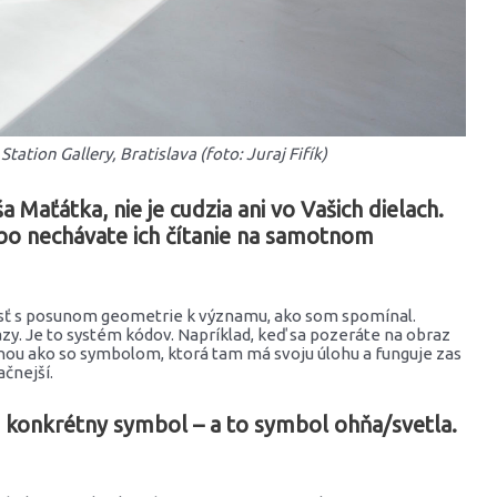
ation Gallery, Bratislava (foto: Juraj Fifík)
 Maťátka, nie je cudzia ani vo Vašich dielach.
ebo nechávate ich čítanie na samotnom
osť s posunom geometrie k významu, ako som spomínal.
. Je to systém kódov. Napríklad, keď sa pozeráte na obraz
chou ako so symbolom, ktorá tam má svoju úlohu a funguje zas
ačnejší.
n konkrétny symbol – a to symbol ohňa/svetla.