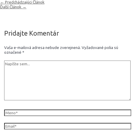
Navigácia
←
Predchádzajúci Článok
v
Ďalší Článok
→
článku
Pridajte Komentár
Vaša e-mailová adresa nebude zverejnená.
Vyžadované polia sú
označené
*
Napíšte
sem...
Meno*
Email*