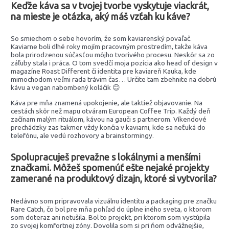
Keďže káva sa v tvojej tvorbe vyskytuje viackrát,
na mieste je otázka, aký máš vzťah ku káve?
So smiechom o sebe hovorím, že som kaviarenský povaľač.
Kaviarne boli dlhé roky mojím pracovným prostredím, takže káva
bola prirodzenou súčasťou môjho tvorivého procesu. Neskôr sa zo
záľuby stala i práca. O tom svedčí moja pozícia ako head of design v
magazíne Roast Different či identita pre kaviareň Kauka, kde
mimochodom veľmi rada trávim čas… Určite tam zbehnite na dobrú
kávu a vegan nabombený koláčik 😊
Káva pre mňa znamená upokojenie, ale taktiež objavovanie. Na
cestách skôr než mapu otváram European Coffee Trip. Každý deň
začínam malým rituálom, kávou na gauči s partnerom. Víkendové
prechádzky zas takmer vždy končia v kaviarni, kde sa neťuká do
telefónu, ale vedú rozhovory a brainstormingy.
Spolupracuješ prevažne s lokálnymi a menšími
značkami. Môžeš spomenúť ešte nejaké projekty
zamerané na produktový dizajn, ktoré si vytvorila?
Nedávno som pripravovala vizuálnu identitu a packaging pre značku
Rare Catch, čo bol pre mňa pohľad do úplne iného sveta, o ktorom
som doteraz ani netušila. Bol to projekt, pri ktorom som vystúpila
zo svojej komfortnej zóny. Dovolila som si pri ňom odvážnejšie,