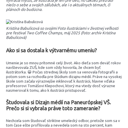
vyvracia mýtus, že ilustrácia je len pre deti, no taktiež prezradí
niečo o sebe a svojich záľubách, ale i o aktuálnych témach, či
plánoch do budúcna.
Kristína Babulicová so svojimi Foto ilustráciami v životnej veľkosti
pre festival Two Coffee Champs, máj 2025 (foto: archív Kristína
Babulicová)
Ako si sa dostala k výtvarnému umeniu?
Umenie je so mnou prítomné celý život. Ako dieťa som deväť rokov
navštevovala ZUŠ, kde som vždy hovorila, že chcem byť
ilustrátorka. 😀 Počas strednej školy som sa venovala fotografii a
potom som sa rozhodla pre štúdium dizajnu médií. Práve na vysokej
škole som začala výraznejšie inklinovať k ilustrácii, hlavne vďaka
profesorovi Tomášovi Klepochovi, ktorý ma vtedy dosť výrazne
nasmeroval k tomu, ako k ilustrácii pristupovať.
Študovala si Dizajn médií na Paneurópskej VŠ.
Prečo si si vybrala práve toto zameranie?
Nechcela som študovať striktne umelecký odbor, pretože som sa v
tom čase ešte profilovala a nevedela som na sto percent, kam