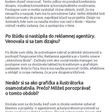
budem chcieť smerovať. Tento odbor mi ponúkal kombináciu
dizajnu, vizuálnej komunikácie aj konceptuálneho uvažovania.
Postupne som si mohla vyskúšať rôzne oblasti, zistiť, čo ma
nenapĺňa a naopak, kam ma to prirodzene ťahá. Veľmi dôležité boli
takisto presahy do praxe, napríklad účasť na projekte
Dizajn na
kolesách
, kde som sa naučila možno viac než v škole – hlavne
vnímať realitu zadania, čas a spoluprácu v tíme.
Po štúdiu si nastúpila do reklamnej agentúry.
Venovala si sa tam dizajnu?
Po škole som cítila, že potrebujem nabrať praktické skúsenosti a
pochopiť fungovanie trhu. Reklamná agentúra je v tomto smere
„intenzívna škola“. Začínala som ako social media manager, no
postupne som sa dostávala taktiež ku kreatívnym a grafickým
zadaniam. Bola to fáza, ktorá ma naučila pracovať rýchlo, efektívne
a obhájiť si svoje riešenia, čo je pre dizajnéra kľúčové.
Neskôr si sa ako grafička a ilustrátorka
osamostatnila. Prečo? Môžeš porozprávať
o tomto období?
Dostala som sa do bodu, keď som si chcela vedome vyberať
klientov a projekty. V agentúrnom aj korporátnom prostredí sa