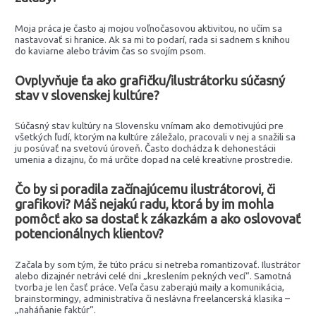
Moja práca je často aj mojou voľnočasovou aktivitou, no učím sa
nastavovať si hranice. Ak sa mi to podarí, rada si sadnem s knihou
do kaviarne alebo trávim čas so svojím psom.
Ovplyvňuje ťa ako grafičku/ilustrátorku súčasný
stav v slovenskej kultúre?
Súčasný stav kultúry na Slovensku vnímam ako demotivujúci pre
všetkých ľudí, ktorým na kultúre záležalo, pracovali v nej a snažili sa
ju posúvať na svetovú úroveň. Často dochádza k dehonestácii
umenia a dizajnu, čo má určite dopad na celé kreatívne prostredie.
Čo by si poradila začínajúcemu ilustrátorovi, či
grafikovi? Máš nejakú radu, ktorá by im mohla
pomôcť ako sa dostať k zákazkám a ako oslovovať
potencionálnych klientov?
Začala by som tým, že túto prácu si netreba romantizovať. Ilustrátor
alebo dizajnér netrávi celé dni „kreslením pekných vecí“. Samotná
tvorba je len časť práce. Veľa času zaberajú maily a komunikácia,
brainstormingy, administratíva či neslávna freelancerská klasika –
„naháňanie faktúr“.