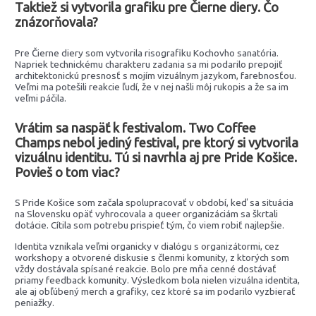
Taktiež si vytvorila grafiku pre Čierne diery. Čo
znázorňovala?
Pre Čierne diery som vytvorila risografiku Kochovho sanatória.
Napriek technickému charakteru zadania sa mi podarilo prepojiť
architektonickú presnosť s mojím vizuálnym jazykom, farebnosťou.
Veľmi ma potešili reakcie ľudí, že v nej našli môj rukopis a že sa im
veľmi páčila.
Vrátim sa naspäť k festivalom. Two Coffee
Champs nebol jediný festival, pre ktorý si vytvorila
vizuálnu identitu. Tú si navrhla aj pre Pride Košice.
Povieš o tom viac?
S Pride Košice som začala spolupracovať v období, keď sa situácia
na Slovensku opäť vyhrocovala a queer organizáciám sa škrtali
dotácie. Cítila som potrebu prispieť tým, čo viem robiť najlepšie.
Identita vznikala veľmi organicky v dialógu s organizátormi, cez
workshopy a otvorené diskusie s členmi komunity, z ktorých som
vždy dostávala spísané reakcie. Bolo pre mňa cenné dostávať
priamy feedback komunity. Výsledkom bola nielen vizuálna identita,
ale aj obľúbený merch a grafiky, cez ktoré sa im podarilo vyzbierať
peniažky.