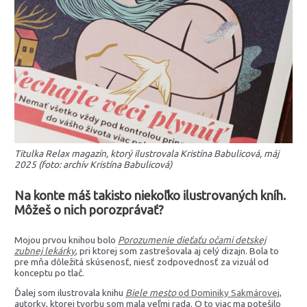
Titulka Relax magazín, ktorý ilustrovala Kristína Babulicová, máj
2025 (foto: archív Kristína Babulicová)
Na konte máš takisto niekoľko ilustrovaných kníh.
Môžeš o nich porozprávať?
Mojou prvou knihou bolo
Porozumenie dieťaťu očami detskej
zubnej lekárky
, pri ktorej som zastrešovala aj celý dizajn. Bola to
pre mňa dôležitá skúsenosť, niesť zodpovednosť za vizuál od
konceptu po tlač.
Ďalej som ilustrovala knihu
Biele mesto
od Dominiky Sakmárovej
,
autorky, ktorej tvorbu som mala veľmi rada. O to viac ma potešilo