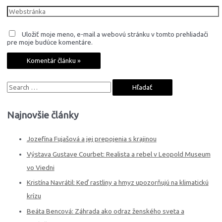
Webstránka
Uložiť moje meno, e-mail a webovú stránku v tomto prehliadači
pre moje budúce komentáre.
S
e
a
Najnovšie články
r
c
Jozefína Fujašová a jej prepojenia s krajinou
h
Výstava Gustave Courbet: Realista a rebel v Leopold Museum
f
vo Viedni
o
Kristína Navrátil: Keď rastliny a hmyz upozorňujú na klimatickú
r
krízu
:
Beáta Bencová: Záhrada ako odraz ženského sveta a