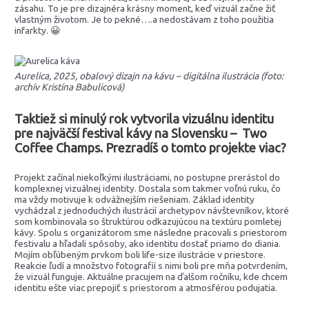
zásahu. To je pre dizajnéra krásny moment, keď vizuál začne žiť
vlastným životom. Je to pekné….a nedostávam z toho použitia
infarkty. 😀
Aurelica, 2025, obalový dizajn na kávu – digitálna ilustrácia (foto:
archív Kristína Babulicová)
Taktiež si minulý rok vytvorila vizuálnu identitu
pre najväčší festival kávy na Slovensku – Two
Coffee Champs. Prezradíš o tomto projekte viac?
Projekt začínal niekoľkými ilustráciami, no postupne prerástol do
komplexnej vizuálnej identity. Dostala som takmer voľnú ruku, čo
ma vždy motivuje k odvážnejším riešeniam. Základ identity
vychádzal z jednoduchých ilustrácií archetypov návštevníkov, ktoré
som kombinovala so štruktúrou odkazujúcou na textúru pomletej
kávy. Spolu s organizátorom sme následne pracovali s priestorom
festivalu a hľadali spôsoby, ako identitu dostať priamo do diania.
Mojím obľúbeným prvkom boli life-size ilustrácie v priestore.
Reakcie ľudí a množstvo fotografií s nimi boli pre mňa potvrdením,
že vizuál funguje. Aktuálne pracujem na ďalšom ročníku, kde chcem
identitu ešte viac prepojiť s priestorom a atmosférou podujatia.