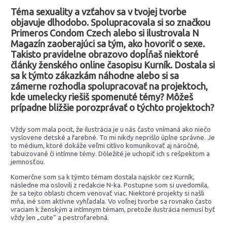
Téma
sexuality a vzťahov sa v tvojej tvorbe
objavuje dlhodobo. Spolupracovala si so značkou
Primeros Condom Czech alebo si ilustrovala N
Magazín zaoberajúci sa tým, ako hovoriť o sexe.
Takisto pravidelne obrazovo dopĺňaš niektoré
články ženského online časopisu Kurník. Dostala si
sa k týmto zákazkám náhodne alebo si sa
zámerne rozhodla spolupracovať na projektoch,
kde umelecky riešiš spomenuté témy? Môžeš
prípadne bližšie porozprávať o týchto projektoch?
Vždy som mala pocit, že ilustrácia je u nás často vnímaná ako niečo
vyslovene detské a farebné. To mi nikdy neprišlo úplne správne. Je
to médium, ktoré dokáže veľmi citlivo komunikovať aj náročné,
tabuizované či intímne témy. Dôležité je uchopiť ich s rešpektom a
jemnosťou.
Komerčne som sa k týmto témam dostala najskôr cez Kurník,
následne ma oslovili z redakcie N-ka. Postupne som si uvedomila,
že sa tejto oblasti chcem venovať viac. Niektoré projekty si našli
mňa, iné som aktívne vyhľadala. Vo voľnej tvorbe sa rovnako často
vraciam k ženským a intímnym témam, pretože ilustrácia nemusí byť
vždy len „cute“ a pestrofarebná.