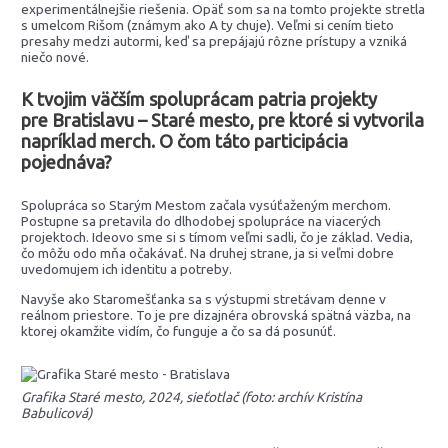
experimentálnejšie riešenia. Opäť som sa na tomto projekte stretla
s umelcom Rišom (známym ako A ty chuje). Veľmi si cením tieto
presahy medzi autormi, keď sa prepájajú rôzne prístupy a vzniká
niečo nové.
K tvojim väčším spoluprácam patria projekty
pre Bratislavu – Staré mesto, pre ktoré si vytvorila
napríklad merch. O čom táto participácia
pojednáva?
Spolupráca so Starým Mestom začala vysúťaženým merchom.
Postupne sa pretavila do dlhodobej spolupráce na viacerých
projektoch. Ideovo sme si s tímom veľmi sadli, čo je základ. Vedia,
čo môžu odo mňa očakávať. Na druhej strane, ja si veľmi dobre
uvedomujem ich identitu a potreby.
Navyše ako Staromešťanka sa s výstupmi stretávam denne v
reálnom priestore. To je pre dizajnéra obrovská spätná väzba, na
ktorej okamžite vidím, čo funguje a čo sa dá posunúť.
Grafika Staré mesto, 2024, sieťotlač (foto: archív Kristína
Babulicová)