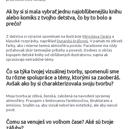
Ak by si si mala vybrať jednu najobľúbenejšiu knihu
alebo komiks z tvojho detstva, čo by to bolo a
prečo?
Z detstva si výrazne spomínam na ilustrácie
Miroslava Cipára
a
klasické rozprávky, napríklad
Dunajskú kráľovnú
. V pamäti mi utkveli
farby, ako i mierne temná atmosféra postáv. Paradoxne ma vždy
priťahovali skôr temnejšie príbehy a povesti. Dodnes si občas
kupujem detské knihy od obľúbených ilustrátorov, najmä ak
spracúvajú netradičné témy.
Čo sa týka tvojej vizuálnej tvorby, spomenuli sme
tu rôzne spolupráce a témy, ktorými sa zaoberáš.
Avšak ako by si charakterizovala svoju tvorbu?
Moja tvorba je citlivá, ženská, založená na navodení správnej
atmosféry. Pracujem s limitovanou farebnosťou, štruktúrami a
emóciou. Snažím sa, aby vizuál nebol len estetický, ale aby niesol
pocit.
Čomu sa venuješ vo voľnom čase? Aké sú tvoje
záľuby?