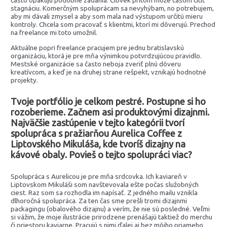
často opakujú podobné zadania. Človek pritom môže časom cítiť
stagnáciu. Komerčným spoluprácam sa nevyhýbam, no potrebujem,
aby mi dávali zmysel a aby som mala nad výstupom určitú mieru
kontroly. Chcela som pracovať s klientmi, ktorí mi dôverujú. Prechod
na freelance mi toto umožnil.
Aktuálne popri freelance pracujem pre jednu bratislavskú
organizáciu, ktorá je pre mňa výnimkou potvrdzujúcou pravidlo.
Mestské organizácie sa často neboja zveriť plnú dôveru
kreatívcom, a keď je na druhej strane rešpekt, vznikajú hodnotné
projekty.
Tvoje portfólio je celkom pestré. Postupne si ho
rozoberieme. Začnem asi produktovými dizajnmi.
Najväčšie zastúpenie v tejto kategórii tvorí
spolupráca s pražiarňou Aurelica Coffee z
Liptovského Mikuláša, kde tvoríš dizajny na
kávové obaly. Povieš o tejto spolupráci viac?
Spolupráca s Aurelicou je pre mňa srdcovka. Ich kaviareň v
Liptovskom Mikuláši som navštevovala ešte počas služobných
ciest. Raz som sa rozhodla im napísať. Z jedného mailu vznikla
dlhoročná spolupráca. Za ten čas sme prešli tromi dizajnmi
packagingu (obalového dizajnu) a verím, že nie sú posledné. Veľmi
si vážim, že moje ilustrácie prirodzene prenášajú taktiež do merchu
či priestoru kaviarne. Pracujú s nimi ďalej aj bez môjho priameho