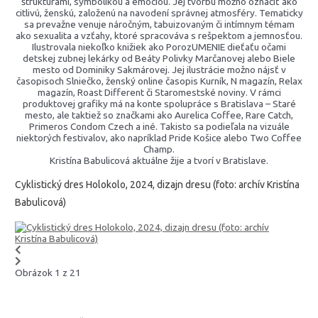
štruktúrami, symbolikou a emóciou. Jej tvorbu možno označiť ako
citlivú, ženskú, založenú na navodení správnej atmosféry. Tematicky
sa prevažne venuje náročným, tabuizovaným či intímnym témam
ako sexualita a vzťahy, ktoré spracováva s rešpektom a jemnosťou.
Ilustrovala niekoľko knižiek ako PorozUMENIE dieťaťu očami
detskej zubnej lekárky od Beáty Polivky Marčanovej alebo Biele
mesto od Dominiky Sakmárovej. Jej ilustrácie možno nájsť v
časopisoch Slniečko, ženský online časopis Kurník, N magazín, Relax
magazín, Roast Different či Staromestské noviny. V rámci
produktovej grafiky má na konte spolupráce s Bratislava – Staré
mesto, ale taktiež so značkami ako Aurelica Coffee, Rare Catch,
Primeros Condom Czech a iné. Takisto sa podieľala na vizuále
niektorých festivalov, ako napríklad Pride Košice alebo Two Coffee
Champ.
Kristína Babulicová aktuálne žije a tvorí v Bratislave.
Cyklistický dres Holokolo, 2024, dizajn dresu (foto: archív Kristína
Babulicová)
Obrázok 1 z 21