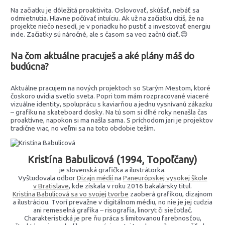
Na začiatku je dôležitá proaktivita. Oslovovať, skúšať, nebáť sa
odmietnutia. Hlavne počúvať intuíciu. Ak už na začiatku cítiš, že na
projekte niečo nesedí, je v poriadku ho pustiť a investovať energiu
inde. Začiatky sú náročné, ale s časom sa veci začnú diať.😊
Na čom aktuálne pracuješ a aké plány máš do
budúcna?
Aktuálne pracujem na nových projektoch so Starým Mestom, ktoré
čoskoro uvidia svetlo sveta. Popri tom mám rozpracované viaceré
vizuálne identity, spoluprácu s kaviarňou a jednu vysnívanú zákazku
– grafiku na skateboard dosky. Na tú som si dlhé roky nenašla čas
proaktívne, napokon si ma našla sama. S príchodom jari je projektov
tradične viac, no veľmi sa na toto obdobie teším.
Kristína Babulicová (1994, Topoľčany)
je slovenská grafička a ilustrátorka.
Vyštudovala odbor
Dizajn médií
na
Paneurópskej vysokej škole
v Bratislave
, kde získala v roku 2016 bakalársky titul.
Kristína Babulicová sa vo svojej tvorbe
zaoberá grafikou, dizajnom
a ilustráciou. Tvorí prevažne v digitálnom médiu, no nie je jej cudzia
ani remeselná grafika – risografia, linoryt či sieťotlač.
Charakteristická je pre ňu práca s limitovanou farebnosťou,