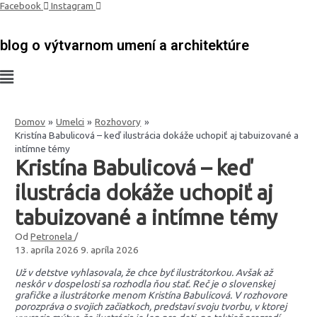
Preskočiť
Facebook
Instagram
na
obsah
blog o výtvarnom umení a architektúre
Domov
Umelci
Rozhovory
Kristína Babulicová – keď ilustrácia dokáže uchopiť aj tabuizované a
intímne témy
Kristína Babulicová – keď
ilustrácia dokáže uchopiť aj
tabuizované a intímne témy
Od
Petronela
/
13. apríla 2026
9. apríla 2026
Už v detstve vyhlasovala, že chce byť ilustrátorkou. Avšak až
neskôr v dospelosti sa rozhodla ňou stať. Reč je o slovenskej
grafičke a ilustrátorke menom Kristína Babulicová. V rozhovore
porozpráva o svojich začiatkoch, predstaví svoju tvorbu, v ktorej