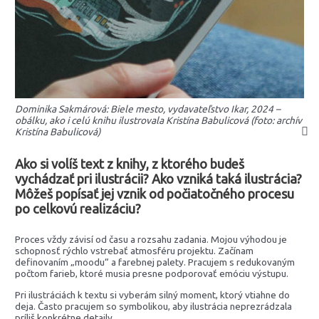
Dominika Sakmárová: Biele mesto, vydavateľstvo Ikar, 2024 –
obálku, ako i celú knihu ilustrovala Kristína Babulicová (foto: archív
Kristína Babulicová)
Ako si volíš text z knihy, z ktorého budeš
vychádzať pri ilustrácii? Ako vzniká taká ilustrácia?
Môžeš popísať jej vznik od počiatočného procesu
po celkovú realizáciu?
Proces vždy závisí od času a rozsahu zadania. Mojou výhodou je
schopnosť rýchlo vstrebať atmosféru projektu. Začínam
definovaním „moodu“ a farebnej palety. Pracujem s redukovaným
počtom farieb, ktoré musia presne podporovať emóciu výstupu.
Pri ilustráciách k textu si vyberám silný moment, ktorý vtiahne do
deja. Často pracujem so symbolikou, aby ilustrácia neprezrádzala
príliš konkrétne detaily.