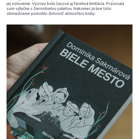
jej oslovenie. Výzvou bola časová aj farebná limitácia. Pracovala
som výlučne s čiernobielou paletou. Nakoniec práve toto
obmedzenie pomohlo dotvoriť atmosféru knihy.