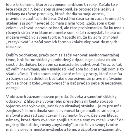
Ide o širšiu tému, ktorej sa venujem približne tri roky. Začalo to v
lete roku 2017, kedy som si uvedomil, že propagačné letáky a
reklamy na rôzne produkty, ktoré chodia na moju adresu,
pravidelne zapĺňali schránku. Od istého času sa mi začali hromadiť v
ateliéri a ja som nevedel, čo mám s nimi robiť. Začal som o tom
celom uvažovať, nebolo to hneď, ale táto problematika išla ku mne z
rôznych strán. V určitom momente som začal rozmýšľať, že ako ich
môžem využiť vo svojej tvorbe. Napadlo mi, že by som ich mohol
„zrecyklovať“ a začal som ich formou koláže vlepovať do mojich
obrazov.
Ďalším podnetom, prečo som sa začal venovať environmentálnej
téme, boli čierne skládky a pohodený odpad, najmä plast okolo
ciest a chodníkov, kde som sa najčastejšie pohyboval. Teraz to tak
už veľmi nevnímam, ale v minulosti, keď som bol dieťa, tak som si to
všade všímal. Tieto spomienky, ktoré mám, aj pocity, ktoré na mňa
z rôznych strán doliehali boli také depresívne, že práve maľovaním
som sa chcel z toho „vyspovedať“ a dať preč so seba tú negatívnu
energiu.
V obrazoch zaznamenávam prírodu, človeka a samotné skládky,
odpadky. Z hľadiska výtvarného prevedenia mi tento spôsob
vyjadrovania vyhovuje, jednak po vizuálnej stránke – je to pre mňa
zaujímavé, lebo odmala som sa venoval krajinomaľbe, rád som ju
maľoval a tiež rád zachytávam fragmenty figúry, čiže som hľadal
námety, ktoré tieto dve veci spojili a hlavne som to chcel ukotviť do
nejakej filozofickej roviny „myšlienky“, pretože vo svojej tvorbe
mám na prvom mieste myšlienku a tému, a až potom uvažujem ako