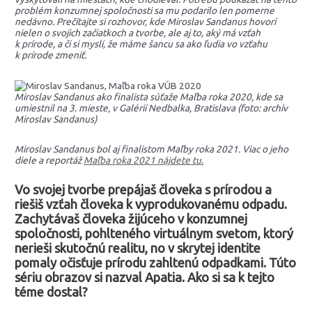
problém konzumnej spoločnosti sa mu podarilo len pomerne
nedávno. Prečítajte si rozhovor, kde Miroslav Sandanus hovorí
nielen o svojich začiatkoch a tvorbe, ale aj to, aký má vzťah
k prírode, a či si myslí, že máme šancu sa ako ľudia vo vzťahu
k prírode zmeniť.
Miroslav Sandanus ako finalista súťaže Maľba roka 2020, kde sa
umiestnil na 3. mieste, v Galérií Nedbalka, Bratislava (foto: archív
Miroslav Sandanus)
Miroslav Sandanus bol aj finalistom Maľby roka 2021. Viac o jeho
diele a reportáž
Maľba roka 2021 nájdete tu.
Vo svojej tvorbe prepájaš človeka s prírodou a
riešiš vzťah človeka k vyprodukovanému odpadu.
Zachytávaš človeka žijúceho v konzumnej
spoločnosti, pohlteného virtuálnym svetom, ktorý
nerieši skutočnú realitu, no v skrytej identite
pomaly očisťuje prírodu zahltenú odpadkami. Túto
sériu obrazov si nazval Apatia. Ako si sa k tejto
téme dostal?