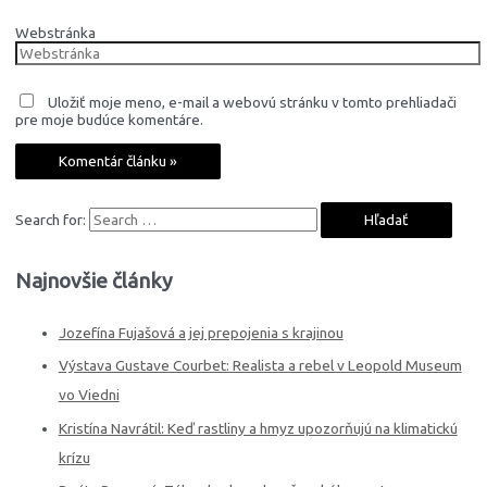
Webstránka
Uložiť moje meno, e-mail a webovú stránku v tomto prehliadači
pre moje budúce komentáre.
Search for:
Najnovšie články
Jozefína Fujašová a jej prepojenia s krajinou
Výstava Gustave Courbet: Realista a rebel v Leopold Museum
vo Viedni
Kristína Navrátil: Keď rastliny a hmyz upozorňujú na klimatickú
krízu