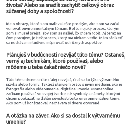
života? Alebo sa snažíš zachytiť celkový obraz
súčasnej doby a spoločnosti?
Ide o obrazy, ktoré som maľoval ešte predtým, ako som sa začal
venovať environmentálnym témam. Bol to nejaký proces, ktorým
som si musel prejsť, aby som sa našiel, čo chcem robiť. Aj teraz na
čom pracujem, je tiež proces, ktorý ma niekam vedie. Mám rád keď
sa nechávam intuitívne inšpirovať od rôznych aspektov.
Plánuješ v budúcnosti rozvíjať túto tému? Ostaneš
verný aj technikám, ktoré používaš, alebo
môžeme u teba čakať niečo nové?
Túto tému chcem určite ďalej rozvíjať, či už sa to týka výtvarného
jazyka alebo formy. Taktiež plánujem prácu s inými médiami, ako je
fotografia alebo videoumenie, digitálne umenie. Momentálne
začínam používať vo svojej tvorbe iné symboly a námety, ktorými
chcem poukázať na ďalšie súvislosti tejto environmentálnej témy.
Ako som už konštatoval, nechávam si dvere otvorené.
A otázka na záver. Ako si sa dostal k výtvarnému
umeniu?