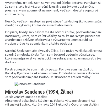
Výtvarnému umeniu som sa venoval od útleho detstva. Pamätám si,
že som si ako troj – štvorročný kreslil rozprávkové postavičky,
presne si viem spomenúť na moment, keď som dostal svoje prvé
vodové farby.
Neskôr, keď som nastúpil na prvý stupeň základnej školy, som začal
chodiť na výtvarný krúžok do susedného mesta.
Od piatej triedy sa v našom meste otvoril krúžok, pod vedením pani
Bariakovej, ktorej som veľmi vďačný za to, že ma svojim prístupom
a vedením pozitívne inšpirovala k výtvarnému umeniu. Rád sa
vraciam práve ku spomienkam z tohto obdobia.
Strednú školu som absolvoval v Žiline, kde práve vznikala Súkromná
stredná umelecká škola. Tam som bol pod vedením pána Lajdu,
ktorý ma inšpiroval ku realistickému zobrazeniu, čo u mňa pretrváva
dodnes.
Po strednej škole som mal rok pauzu. Po roku som nastúpil do
Banskej Bystrice na Akadémiu umení. Od druhého ročníka doteraz
som pod vedením pána Podobu v Otvorenom ateliéri maľby.
Miroslav Sandanus
(1994, Žilina)
Je slovenský umelec a maliar.
Absolvoval bakalárske štúdium na
Fakulte výtvarných umení
AU
v Banskej Bystrici
, ktoré v roku 2019 ukončil v
Otvorenom ateliéri