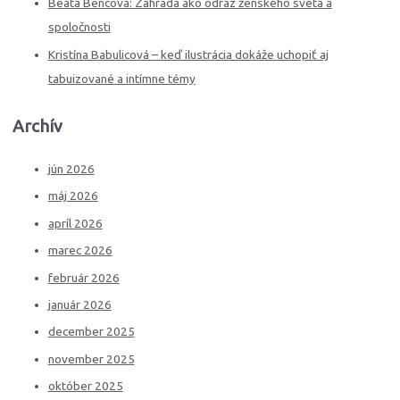
Beáta Bencová: Záhrada ako odraz ženského sveta a
spoločnosti
Kristína Babulicová – keď ilustrácia dokáže uchopiť aj
tabuizované a intímne témy
Archív
jún 2026
máj 2026
apríl 2026
marec 2026
február 2026
január 2026
december 2025
november 2025
október 2025