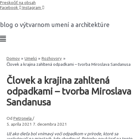
Preskočiť na obsah
Facebook
Instagram
blog o výtvarnom umení a architektúre
Domov
Umelci
Rozhovory
Človek a krajina zahltená odpadkami – tvorba Miroslava Sandanusa
Človek a krajina zahltená
odpadkami – tvorba Miroslava
Sandanusa
Od
Petronela
/
5. apríla 2021
7. decembra 2021
Už ako dieťa bol vnímavý voči odpadkom v prírode, ktoré sa
vyskytovali na miestach, kde chodieval. Potrebu poukázať na tento