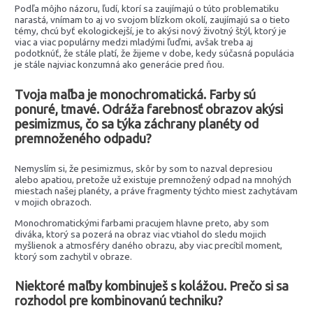
Podľa môjho názoru, ľudí, ktorí sa zaujímajú o túto problematiku
narastá, vnímam to aj vo svojom blízkom okolí, zaujímajú sa o tieto
témy, chcú byť ekologickejší, je to akýsi nový životný štýl, ktorý je
viac a viac populárny medzi mladými ľuďmi, avšak treba aj
podotknúť, že stále platí, že žijeme v dobe, kedy súčasná populácia
je stále najviac konzumná ako generácie pred ňou.
Tvoja maľba je monochromatická. Farby sú
ponuré, tmavé. Odráža farebnosť obrazov akýsi
pesimizmus, čo sa týka záchrany planéty od
premnoženého odpadu?
Nemyslím si, že pesimizmus, skôr by som to nazval depresiou
alebo apatiou, pretože už existuje premnožený odpad na mnohých
miestach našej planéty, a práve fragmenty týchto miest zachytávam
v mojich obrazoch.
Monochromatickými farbami pracujem hlavne preto, aby som
diváka, ktorý sa pozerá na obraz viac vtiahol do sledu mojich
myšlienok a atmosféry daného obrazu, aby viac precítil moment,
ktorý som zachytil v obraze.
Niektoré maľby kombinuješ s kolážou. Prečo si sa
rozhodol pre kombinovanú techniku?