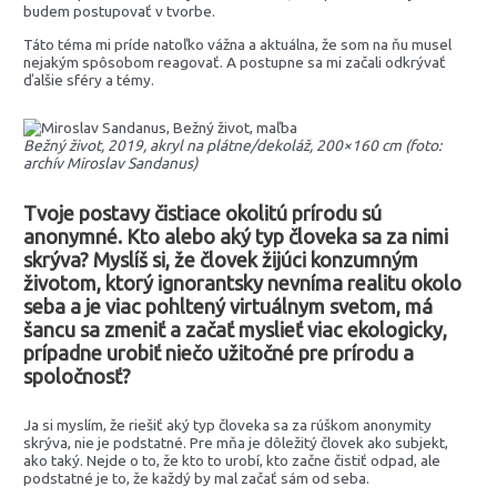
budem postupovať v tvorbe.
Táto téma mi príde natoľko vážna a aktuálna, že som na ňu musel
nejakým spôsobom reagovať. A postupne sa mi začali odkrývať
ďalšie sféry a témy.
Bežný život, 2019, akryl na plátne/dekoláž, 200×160 cm (foto:
archív Miroslav Sandanus)
Tvoje postavy čistiace okolitú prírodu sú
anonymné. Kto alebo aký typ človeka sa za nimi
skrýva? Myslíš si, že človek žijúci konzumným
životom, ktorý ignorantsky nevníma realitu okolo
seba a je viac pohltený virtuálnym svetom, má
šancu sa zmeniť a začať myslieť viac ekologicky,
prípadne urobiť niečo užitočné pre prírodu a
spoločnosť?
Ja si myslím, že riešiť aký typ človeka sa za rúškom anonymity
skrýva, nie je podstatné. Pre mňa je dôležitý človek ako subjekt,
ako taký. Nejde o to, že kto to urobí, kto začne čistiť odpad, ale
podstatné je to, že každý by mal začať sám od seba.