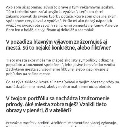
Ako som už spomínal, súvisí to práve s tými reklamnými letákmi.
Túto techniku som začal prvýkrát využívať, keď som chcel
zakomponovať do svojej tvorby pútače, ktoré som chcel nejakým
spôsobom recyklovať a využívať. Prišlo mi ako dobrý nápad ich
využiť vo svojich obrazoch v rámci environmentálnej témy. A nejde
čisto len o koláž, ale využívam aj dekoláž a asambláž.
V pozadí za hlavným výjavom znázorňuješ aj
mestá. Sú to nejaké konkrétne, alebo fiktívne?
Tieto mestá skôr môžeme chápať ako istý symbolický odkaz na
populáciu a konzumnú spoločnosť, lebo práve tam všetko vzniká.
Zachytené mestá sú viac-menej fiktívne, alebo inšpirované z
pohľadov na reálne mesto.
Čo sa týka skládok, ktoré sú namaľované v mojich obrazov, vždy sa
nachádzajú mimo miest, akoby nechcú mať s nimi nič spoločné.
V tvojom portfóliu sa nachádza i znázornenie
prírody. Aké miesta zobrazuješ? Vznikli tieto
obrazy v plenéri, či v ateliéri?
Prevažne tvorím v ateliéri. Ateliér mi momentálne viacej vyhovuje.