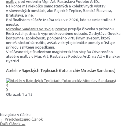
maľby
, pod vedením Mgr. Art. Rastislava Podobu ArtD..
Na konte má niekoľko samostatných a kolektívnych výstav
v slovenských mestách, ako Rajecké Teplice, Banská Štiavnica,
Bratislava, a iné.
Bol finalistom súťaže Maľba roka v r. 2020, kde sa umiestnil na 3.
mieste.
Miroslav Sandanus vo svojej tvorbe
prepája človeka s prírodou.
Rieši vzťah jedinca k vyprodukovanému odpadu. Zachytáva človeka
konzumnej spoločnosti, pohlteného virtuálnym svetom, ktorý
nerieši skutočnú realitu, avšak v skrytej identite pomaly očisťuje
prírodu zahltenú odpadkami.
V súčasnosti je študentom magisterského stupňa Otvoreného
ateliéru maľby u Mgr. Art. Rastislava Podobu ArtD. na AU v Banskej
Bystrici.
Ateliér v Rajeckých Tepliciach (foto: archív Miroslav Sandanus)
Obrázok 1 z 15
Navigácia v článku
←
Predchádzajúci Článok
Ďalší Článok
→