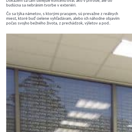
Dokážem sa tam silnejšie koncentrovať ako v prírode, ale do
budúcna sa nebránim tvorbe v exteriéri.
Čo sa týka námetov, s ktorými pracujem, sú prevažne z reálnych
miest, ktoré buď cielene vyhľadávam, alebo ich náhodne objavím
počas svojho bežného života, z prechádzok, výletov a pod..