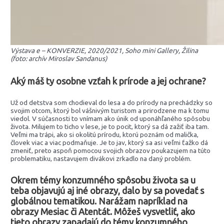
Výstava e – KONVERZIE, 2020/2021, Soho mini Gallery, Žilina
(foto: archív Miroslav Sandanus)
Aký máš ty osobne vzťah k prírode a jej ochrane?
Už od detstva som chodieval do lesa a do prírody na prechádzky so
svojim otcom, ktorý bol vášnivým turistom a prirodzene ma k tomu
viedol. V súčasnosti to vnímam ako únik od uponáhľaného spôsobu
života. Milujem to ticho v lese, je to pocit, ktorý sa dá zažiť iba tam.
Veľmi ma trápi, ako si okolitú prírodu, ktorú poznám od malička,
človek viac a viac podmaňuje. Je to jav, ktorý sa asi veľmi ťažko dá
zmeniť, preto aspoň pomocou svojich obrazov poukazujem na túto
problematiku, nastavujem divákovi zrkadlo na daný problém.
Okrem témy konzumného spôsobu života sa u
teba objavujú aj iné obrazy, dalo by sa povedať s
globálnou tematikou. Narážam napríklad na
obrazy Mesiac či Atentát. Môžeš vysvetliť, ako
tieto obrazy zapadajú do témy konzumného