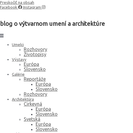
Preskočiť na obsah
Facebook
Instagram
blog o výtvarnom umení a architektúre
Umelci
Rozhovory
Životopisy
Výstavy
Európa
Slovensko
Galérie
Reportáže
Európa
Slovensko
Rozhovory
Architektúra
Cirkevná
Európa
Slovensko
Svetská
Európa
Slovensko