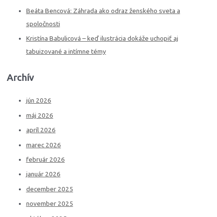
Beáta Bencová: Záhrada ako odraz ženského sveta a
spoločnosti
Kristína Babulicová – keď ilustrácia dokáže uchopiť aj
tabuizované a intímne témy
Archív
jún 2026
máj 2026
apríl 2026
marec 2026
február 2026
január 2026
december 2025
november 2025