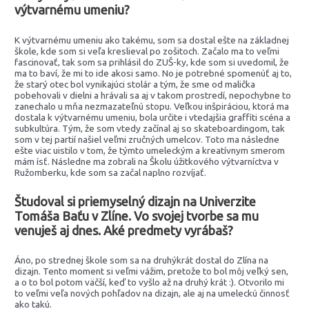
výtvarnému umeniu?
K výtvarnému umeniu ako takému, som sa dostal ešte na základnej
škole, kde som si veľa kreslieval po zošitoch. Začalo ma to veľmi
fascinovať, tak som sa prihlásil do ZUŠ-ky, kde som si uvedomil, že
ma to baví, že mi to ide akosi samo. No je potrebné spomenúť aj to,
že starý otec bol vynikajúci stolár a tým, že sme od malička
pobehovali v dielni a hrávali sa aj v takom prostredí, nepochybne to
zanechalo u mňa nezmazateľnú stopu. Veľkou inšpiráciou, ktorá ma
dostala k výtvarnému umeniu, bola určite i vtedajšia graffiti scéna a
subkultúra. Tým, že som vtedy začínal aj so skateboardingom, tak
som v tej partií našiel veľmi zručných umelcov. Toto ma následne
ešte viac uistilo v tom, že týmto umeleckým a kreatívnym smerom
mám ísť. Následne ma zobrali na Školu úžitkového výtvarníctva v
Ružomberku, kde som sa začal naplno rozvíjať.
Študoval si priemyselný dizajn na Univerzite
Tomáša Baťu v Zlíne. Vo svojej tvorbe sa mu
venuješ aj dnes. Aké predmety vyrábaš?
Áno, po strednej škole som sa na druhýkrát dostal do Zlína na
dizajn. Tento moment si veľmi vážim, pretože to bol môj veľký sen,
a o to bol potom väčší, keď to vyšlo až na druhý krát :). Otvorilo mi
to veľmi veľa nových pohľadov na dizajn, ale aj na umeleckú činnosť
ako takú.