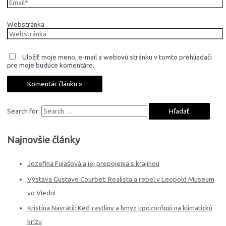
Webstránka
Uložiť moje meno, e-mail a webovú stránku v tomto prehliadači
pre moje budúce komentáre.
Search for:
Najnovšie články
Jozefína Fujašová a jej prepojenia s krajinou
Výstava Gustave Courbet: Realista a rebel v Leopold Museum
vo Viedni
Kristína Navrátil: Keď rastliny a hmyz upozorňujú na klimatickú
krízu