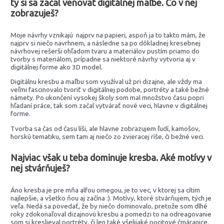
ty si sa začal venovať digitálnej maľbe. Čo v nej
zobrazuješ?
Moje návrhy vznikajú najprv na papieri, aspoň ja to takto mám, že
najprv si niečo navrhnem, a následne sa po dôkladnej kresebnej
návrhovej rešerši ohľadom tvaru a materiálov pustím priamo do
tvorby s materiálom, prípadne sa niektoré návrhy vytvoria aj v
digitálnej forme ako 3D model.
Digitálnu kresbu a maľbu som využíval už pri dizajne, ale vždy ma
veľmi fascinovalo tvoriť v digitálnej podobe, portréty a také bežné
námety. Po ukončení vysokej školy som mal množstvo času popri
hľadaní práce, tak som začal vytvárať nové veci, hlavne v digitálnej
forme.
Tvorba sa čas od času líši, ale hlavne zobrazujem ľudí, kamošov,
horskú tematiku, sem tam aj niečo zo zvieracej ríše, či bežné veci.
Najviac však u teba dominuje kresba. Aké motívy v
nej stvárňuješ?
Áno kresba je pre mňa alfou omegou, je to vec, v ktorej sa cítim
najlepšie, a všetko ňou aj začína :). Motívy, ktoré stvárňujem, tých je
veľa. Nedá sa povedať, že by niečo dominovalo, pretože som dlhé
roky zdokonaľoval dizajnovú kresbu a pomedzi to na odreagovanie
som si kreslieval portréty, či len také všelijaké pocitové čmáranice.