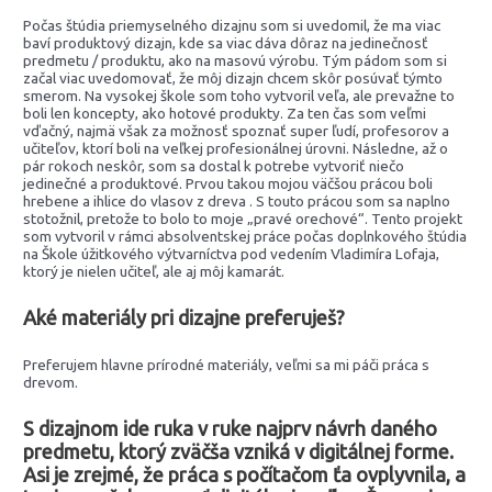
Počas štúdia priemyselného dizajnu som si uvedomil, že ma viac
baví produktový dizajn, kde sa viac dáva dôraz na jedinečnosť
predmetu / produktu, ako na masovú výrobu. Tým pádom som si
začal viac uvedomovať, že môj dizajn chcem skôr posúvať týmto
smerom. Na vysokej škole som toho vytvoril veľa, ale prevažne to
boli len koncepty, ako hotové produkty. Za ten čas som veľmi
vďačný, najmä však za možnosť spoznať super ľudí, profesorov a
učiteľov, ktorí boli na veľkej profesionálnej úrovni. Následne, až o
pár rokoch neskôr, som sa dostal k potrebe vytvoriť niečo
jedinečné a produktové. Prvou takou mojou väčšou prácou boli
hrebene a ihlice do vlasov z dreva . S touto prácou som sa naplno
stotožnil, pretože to bolo to moje „pravé orechové“. Tento projekt
som vytvoril v rámci absolventskej práce počas doplnkového štúdia
na Škole úžitkového výtvarníctva pod vedením Vladimíra Lofaja,
ktorý je nielen učiteľ, ale aj môj kamarát.
Aké materiály pri dizajne preferuješ?
Preferujem hlavne prírodné materiály, veľmi sa mi páči práca s
drevom.
S dizajnom ide ruka v ruke najprv návrh daného
predmetu, ktorý zväčša vzniká v digitálnej forme.
Asi je zrejmé, že práca s počítačom ťa ovplyvnila, a