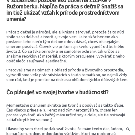
Ružomberku. Napĺňa ťa práca s deťmi? Snažíš sa
im tiež ukázať vzťah k prírode prostredníctvom
umenia?
Práca z deťmi je náročná, ale aj krásna zároveň, pretože ťa to núti
stále sa vzdelávať a tvoriť aj svoje veci. Ja to skôr beriem ako
poslanie, lebo niečo tým deťom odovzdávaš, chceš ich nejakým
smerom posúvať. Človek vie pri tom aj skvele vypnúť od bežného
života :). Čo sa týka prírody a jej samotnej ochrany, tak určite sa
snažíme recyklovať materiál, s ktorým pracujeme, vytvárať z neho
opäť niečo zaujímavé a jedinečné.
Pracovali sme na témach z oblasti prírody a životného prostredia,
vytvorili sme veľa prác súvisiacich s touto tematikou, no najmä vždy
som rád, keď je priestor na diskusiu ohľadom týchto dôležitých tém.
Čo plánuješ vo svojej tvorbe v budúcnosti?
Momentálne plánujem skrátka len tvoriť a posúvať sa takto ďalej.
Čas všetko prinesie :). Teraz nad tým nerozmýšľam, chcem len
proste vytvárať. Ako každý mám určité sny a ciele, ale tie ostávajú
zatiaľ ukryté len vo mne ;).
Hlavne by som chcel poďakovať životu, že mám tento dar, ľudom,
kamarátom, rodine, jednoducho všetkým, ktorí ma podporujú.