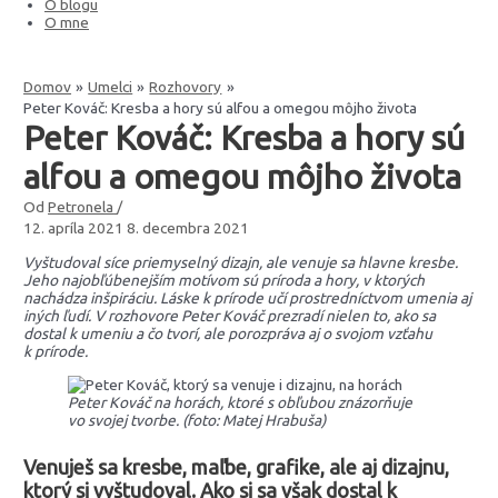
O blogu
O mne
Domov
Umelci
Rozhovory
Peter Kováč: Kresba a hory sú alfou a omegou môjho života
Peter Kováč: Kresba a hory sú
alfou a omegou môjho života
Od
Petronela
/
12. apríla 2021
8. decembra 2021
Vyštudoval síce priemyselný dizajn, ale venuje sa hlavne kresbe.
Jeho najobľúbenejším motívom sú príroda a hory, v ktorých
nachádza inšpiráciu. Láske k prírode učí prostredníctvom umenia aj
iných ľudí. V rozhovore Peter Kováč prezradí nielen to, ako sa
dostal k umeniu a čo tvorí, ale porozpráva aj o svojom vzťahu
k prírode.
Peter Kováč na horách, ktoré s obľubou znázorňuje
vo svojej tvorbe. (foto: Matej Hrabuša)
Venuješ sa kresbe, maľbe, grafike, ale aj dizajnu,
ktorý si vyštudoval. Ako si sa však dostal k