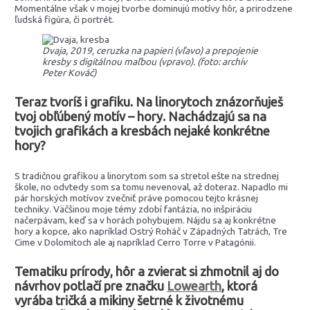
Momentálne však v mojej tvorbe dominujú motívy hôr, a prirodzene
ľudská figúra, či portrét.
Dvaja, 2019, ceruzka na papieri (vľavo) a prepojenie
kresby s digitálnou maľbou (vpravo). (foto: archív
Peter Kováč)
Teraz tvoríš i grafiku. Na linorytoch znázorňuješ
tvoj obľúbený motív – hory. Nachádzajú sa na
tvojich grafikách a kresbách nejaké konkrétne
hory?
S tradičnou grafikou a linorytom som sa stretol ešte na strednej
škole, no odvtedy som sa tomu nevenoval, až doteraz. Napadlo mi
pár horských motívov zvečniť práve pomocou tejto krásnej
techniky. Väčšinou moje témy zdobí fantázia, no inšpiráciu
načerpávam, keď sa v horách pohybujem. Nájdu sa aj konkrétne
hory a kopce, ako napríklad Ostrý Roháč v Západných Tatrách, Tre
Cime v Dolomitoch ale aj napríklad Cerro Torre v Patagónii.
Tematiku prírody, hôr a zvierat si zhmotnil aj do
návrhov potlačí pre značku
Lowearth
, ktorá
vyrába tričká a mikiny šetrné k životnému