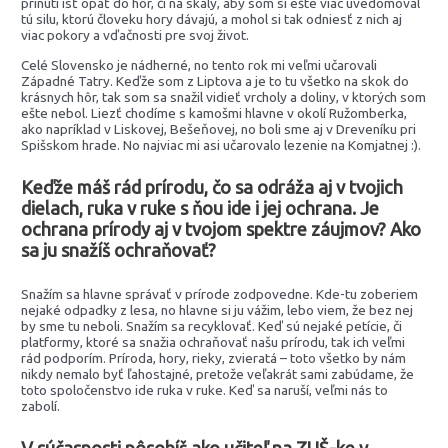
prinúti ísť opäť do hôr, či na skaly, aby som si ešte viac uvedomoval
tú silu, ktorú človeku hory dávajú, a mohol si tak odniesť z nich aj
viac pokory a vďačnosti pre svoj život.
Celé Slovensko je nádherné, no tento rok mi veľmi učarovali
Západné Tatry. Keďže som z Liptova a je to tu všetko na skok do
krásnych hôr, tak som sa snažil vidieť vrcholy a doliny, v ktorých som
ešte nebol. Liezť chodíme s kamošmi hlavne v okolí Ružomberka,
ako napríklad v Liskovej, Bešeňovej, no boli sme aj v Dreveníku pri
Spišskom hrade. No najviac mi asi učarovalo lezenie na Komjatnej :).
Keďže máš rád prírodu, čo sa odráža aj v tvojich
dielach, ruka v ruke s ňou ide i jej ochrana. Je
ochrana prírody aj v tvojom spektre záujmov? Ako
sa ju snažíš ochraňovať?
Snažím sa hlavne správať v prírode zodpovedne. Kde-tu zoberiem
nejaké odpadky z lesa, no hlavne si ju vážim, lebo viem, že bez nej
by sme tu neboli. Snažím sa recyklovať. Keď sú nejaké petície, či
platformy, ktoré sa snažia ochraňovať našu prírodu, tak ich veľmi
rád podporím. Príroda, hory, rieky, zvieratá – toto všetko by nám
nikdy nemalo byť ľahostajné, pretože veľakrát sami zabúdame, že
toto spoločenstvo ide ruka v ruke. Keď sa naruší, veľmi nás to
zabolí.
V súčasnosti pôsobíš ako učiteľ na ZUŠ-ke v