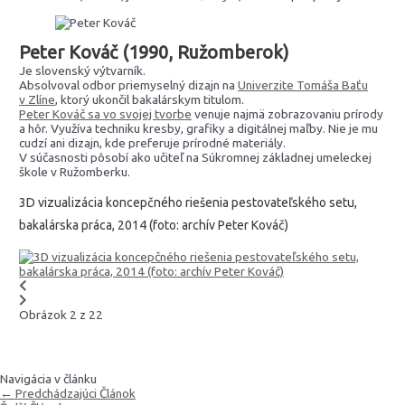
Peter Kováč
(1990, Ružomberok)
Je slovenský výtvarník.
Absolvoval odbor priemyselný dizajn na
Univerzite Tomáša Baťu
v Zlíne
, ktorý ukončil bakalárskym titulom.
Peter Kováč sa vo svojej tvorbe
venuje najmä zobrazovaniu prírody
a hôr. Využíva techniku kresby, grafiky a digitálnej maľby. Nie je mu
cudzí ani dizajn, kde preferuje prírodné materiály.
V súčasnosti pôsobí ako učiteľ na Súkromnej základnej umeleckej
škole v Ružomberku.
3D vizualizácia koncepčného riešenia pestovateľského setu,
bakalárska práca, 2014 (foto: archív Peter Kováč)
Obrázok 2 z 22
Navigácia v článku
←
Predchádzajúci Článok