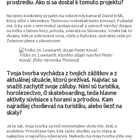
prostrediu. Ako si sa dostal k tomuto projektu?
Na tento konkrétny projekt ma oslovil môj kamarát Dávid Kršík,
ktorý ešte s Veronikou Thotovou rozbiehali tento koncept. Požiadal
ma, či by som s nimi mohol spolupracovať a vytvoriť návrhy/ dizajny
na tričká s témou hory, príroda, zvieratá na Slovensku. Vznikli tak tri
dizajny, kde je zobrazená sova, včela a štylizácia Jastrabej veže pri
Zelenom plese s plesnivcom.
Tričko zn. Lowearth, ktorého dizajn navrhol Peter
Kováč. (foto: Veronika Thotová)
Tvoja tvorba vychádza z tvojich zážitkov a z
aktuálnej situácie, ktorú prežívaš. Najviac sa
snažíš zachytiť svoje záľuby. Nimi sú turistika,
horolezectvo, či skateboarding, teda hlavne
aktivity súvisiace s horami a prírodou. Kam
najradšej chodievaš na turistiku, alebo liezť na
skaly?
Je to tak, moja tvorba sa točí momentálne okolo hôr, skál, a
podobne. Prirodzene tam, kde často chodím, sa to stáva aj
najlepšou a najväčšou inšpiráciou. Niekedy ma moja tvorba ešte viac