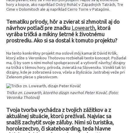
hory a kopce, ako napríklad Ostrý Roháč v Západných Tatrách, Tre
Cime v Dolomitoch ale aj napríklad Cerro Torre v Patagónii.
Tematiku prírody, hôr a zvierat si zhmotnil aj do
návrhov potlačí pre značku
Lowearth
, ktorá
vyrába tričká a mikiny šetrné k životnému
prostrediu. Ako si sa dostal k tomuto projektu?
Na tento konkrétny projekt ma oslovil môj kamarát Dávid Kršík,
ktorý ešte s Veronikou Thotovou rozbiehali tento koncept. Požiadal
ma, či by som s nimi mohol spolupracovať a vytvoriť návrhy/ dizajny
na tričká s témou hory, príroda, zvieratá na Slovensku. Vznikli tak tri
dizajny, kde je zobrazená sova, včela a štylizácia Jastrabej veže pri
Zelenom plese s plesnivcom.
Tričko zn. Lowearth, ktorého dizajn navrhol Peter Kováč. (foto:
Veronika Thotová)
Tvoja tvorba vychádza z tvojich zážitkov a z
aktuálnej situácie, ktorú prežívaš. Najviac sa
snažíš zachytiť svoje záľuby. Nimi sú turistika,
horolezectvo, či skateboarding, teda hlavne