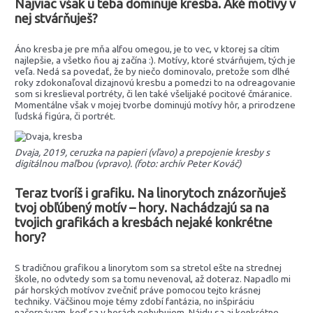
Najviac však u teba dominuje kresba. Aké motívy v
nej stvárňuješ?
Áno kresba je pre mňa alfou omegou, je to vec, v ktorej sa cítim
najlepšie, a všetko ňou aj začína :). Motívy, ktoré stvárňujem, tých je
veľa. Nedá sa povedať, že by niečo dominovalo, pretože som dlhé
roky zdokonaľoval dizajnovú kresbu a pomedzi to na odreagovanie
som si kreslieval portréty, či len také všelijaké pocitové čmáranice.
Momentálne však v mojej tvorbe dominujú motívy hôr, a prirodzene
ľudská figúra, či portrét.
Dvaja, 2019, ceruzka na papieri (vľavo) a prepojenie kresby s
digitálnou maľbou (vpravo). (foto: archív Peter Kováč)
Teraz tvoríš i grafiku. Na linorytoch znázorňuješ
tvoj obľúbený motív – hory. Nachádzajú sa na
tvojich grafikách a kresbách nejaké konkrétne
hory?
S tradičnou grafikou a linorytom som sa stretol ešte na strednej
škole, no odvtedy som sa tomu nevenoval, až doteraz. Napadlo mi
pár horských motívov zvečniť práve pomocou tejto krásnej
techniky. Väčšinou moje témy zdobí fantázia, no inšpiráciu
načerpávam, keď sa v horách pohybujem. Nájdu sa aj konkrétne