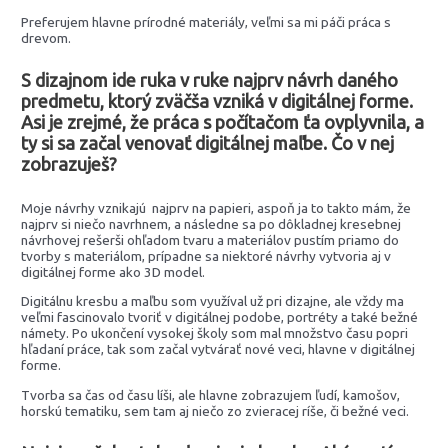
Preferujem hlavne prírodné materiály, veľmi sa mi páči práca s
drevom.
S dizajnom ide ruka v ruke najprv návrh daného
predmetu, ktorý zväčša vzniká v digitálnej forme.
Asi je zrejmé, že práca s počítačom ťa ovplyvnila, a
ty si sa začal venovať digitálnej maľbe. Čo v nej
zobrazuješ?
Moje návrhy vznikajú najprv na papieri, aspoň ja to takto mám, že
najprv si niečo navrhnem, a následne sa po dôkladnej kresebnej
návrhovej rešerši ohľadom tvaru a materiálov pustím priamo do
tvorby s materiálom, prípadne sa niektoré návrhy vytvoria aj v
digitálnej forme ako 3D model.
Digitálnu kresbu a maľbu som využíval už pri dizajne, ale vždy ma
veľmi fascinovalo tvoriť v digitálnej podobe, portréty a také bežné
námety. Po ukončení vysokej školy som mal množstvo času popri
hľadaní práce, tak som začal vytvárať nové veci, hlavne v digitálnej
forme.
Tvorba sa čas od času líši, ale hlavne zobrazujem ľudí, kamošov,
horskú tematiku, sem tam aj niečo zo zvieracej ríše, či bežné veci.