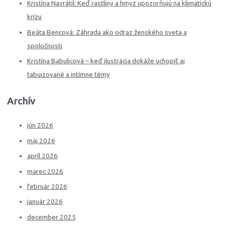
Kristína Navrátil: Keď rastliny a hmyz upozorňujú na klimatickú
r
krízu
:
Beáta Bencová: Záhrada ako odraz ženského sveta a
spoločnosti
Kristína Babulicová – keď ilustrácia dokáže uchopiť aj
tabuizované a intímne témy
Archív
jún 2026
máj 2026
apríl 2026
marec 2026
február 2026
január 2026
december 2025