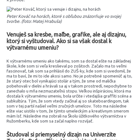
Peter Kováč na horách, ktoré s obľubou znázorňuje vo svojej
tvorbe. (foto: Matej Hrabuša)
Venuješ sa kresbe, maľbe, grafike, ale aj dizajnu,
ktorý si vyštudoval. Ako si sa však dostal k
výtvarnému umeniu?
K výtvarnému umeniu ako takému, som sa dostal ešte na základnej
škole, kde som si veľa kreslieval po zošitoch. Začalo ma to veľmi
fascinovať, tak som sa prihlásil do ZUŠ-ky, kde som si uvedomil, že
ma to baví, že mi to ide akosi samo. No je potrebné spomenúť aj to,
že starý otec bol vynikajúci stolár a tým, že sme od malička
pobehovali v dielni a hrávali sa aj v takom prostredí, nepochybne to
zanechalo u mňa nezmazateľnú stopu. Veľkou inšpiráciou, ktorá ma
dostala k výtvarnému umeniu, bola určite i vtedajšia graffiti scéna a
subkultúra. Tým, že som vtedy začínal aj so skateboardingom, tak
som v tej partií našiel veľmi zručných umelcov. Toto ma následne
ešte viac uistilo v tom, že týmto umeleckým a kreatívnym smerom
mám ísť. Následne ma zobrali na Školu úžitkového výtvarníctva v
Ružomberku, kde som sa začal naplno rozvíjať.
Študoval si priemyselný dizajn na Univerzite