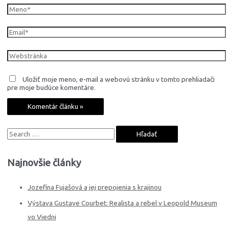
Meno*
Email*
Webstránka
Uložiť moje meno, e-mail a webovú stránku v tomto prehliadači
pre moje budúce komentáre.
S
e
a
Najnovšie články
r
c
Jozefína Fujašová a jej prepojenia s krajinou
h
Výstava Gustave Courbet: Realista a rebel v Leopold Museum
f
vo Viedni
o