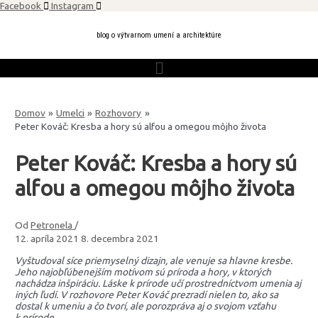
Preskočiť
Facebook
Instagram
na
obsah
blog o výtvarnom umení a architektúre
Domov
Umelci
Rozhovory
Peter Kováč: Kresba a hory sú alfou a omegou môjho života
Peter Kováč: Kresba a hory sú
alfou a omegou môjho života
Od
Petronela
/
12. apríla 2021
8. decembra 2021
Vyštudoval síce priemyselný dizajn, ale venuje sa hlavne kresbe.
Jeho najobľúbenejším motívom sú príroda a hory, v ktorých
nachádza inšpiráciu. Láske k prírode učí prostredníctvom umenia aj
iných ľudí. V rozhovore Peter Kováč prezradí nielen to, ako sa
dostal k umeniu a čo tvorí, ale porozpráva aj o svojom vzťahu
k prírode.