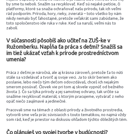
by sme tu neboli. Snažím sa recyklovať. Keď sú nejaké petície, či
platformy, ktoré sa snažia ochraňovať našu prírodu, tak ich veľmi
rád podporím. Príroda, hory, rieky, zvieratá – toto všetko by nám
nikdy nemalo byť ľahostajné, pretože veľakrát sami zabúdame, že
toto spoločenstvo ide ruka v ruke. Keď sa naruší, veľmi nás to
zabolí.
V súčasnosti pôsobíš ako učiteľ na ZUŠ-ke v
Ružomberku. Napĺňa ťa práca s deťmi? Snažíš sa
im tiež ukázať vzťah k prírode prostredníctvom
umenia?
Práca z deťmi je náročná, ale aj krásna zároveň, pretože ťa to núti
stále sa vzdelávať a tvoriť aj svoje veci. Ja to skôr beriem ako
poslanie, lebo niečo tým deťom odovzdávaš, chceš ich nejakým
smerom posúvať. Človek vie pri tom aj skvele vypnúť od bežného
života :). Čo sa týka prírody a jej samotnej ochrany, tak určite sa
snažíme recyklovať materiál, s ktorým pracujeme, vytvárať z neho
opäť niečo zaujímavé a jedinečné.
Pracovali sme na témach z oblasti prírody a životného prostredia,
vytvorili sme veľa prác súvisiacich s touto tematikou, no najmä vždy
som rád, keď je priestor na diskusiu ohľadom týchto dôležitých tém.
Čo plánuješ vo svojej tvorbe v budúcnosti?