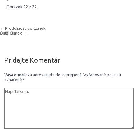
Obrázok 22 z 22
Navigácia
←
Predchádzajúci Článok
v
Ďalší Článok
→
článku
Pridajte Komentár
Vaša e-mailová adresa nebude zverejnená.
Vyžadované polia sú
označené
*
Napíšte
sem...