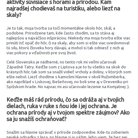
aktivity súvisiace s horami a prírodou. Kam
najradšej chodievaš na turistiku, alebo liezť na
skaly?
Je to tak, moja tvorba sa točí momentálne okolo hôr, skál, a
podobne. Prirodzene tam, kde často chodím, sa to stáva aj
najlepšou a najväčšou inšpiráciou. Niekedy ma moja tvorba ešte viac
prinúti ísť opäť do hôr, či na skaly, aby som si ešte viac uvedomoval
tú silu, ktorú človeku hory dávajú, a mohol si tak odniesť z nich aj
viac pokory a vďačnosti pre svoj život.
Celé Slovensko je nádherné, no tento rok mi veľmi učarovali
Západné Tatry. Keďže som z Liptova a je to tu všetko na skok do
krásnych hôr, tak som sa snažil vidieť vrcholy a doliny, v ktorých som
ešte nebol. Liezť chodíme s kamošmi hlavne v okolí Ružomberka,
ako napríklad v Liskovej, Bešeňovej, no boli sme aj v Dreveníku pri
Spišskom hrade. No najviac mi asi učarovalo lezenie na Komjatnej :).
Keďže máš rád prírodu, čo sa odráža aj v tvojich
dielach, ruka v ruke s ňou ide i jej ochrana. Je
ochrana prírody aj v tvojom spektre záujmov? Ako
sa ju snažíš ochraňovať?
Snažím sa hlavne správať v prírode zodpovedne. Kde-tu zoberiem
nejaké odpadky z lesa, no hlavne si ju vážim, lebo viem, že bez nej