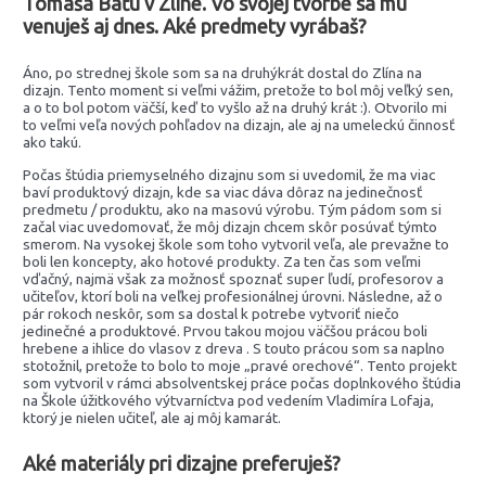
Tomáša Baťu v Zlíne. Vo svojej tvorbe sa mu
venuješ aj dnes. Aké predmety vyrábaš?
Áno, po strednej škole som sa na druhýkrát dostal do Zlína na
dizajn. Tento moment si veľmi vážim, pretože to bol môj veľký sen,
a o to bol potom väčší, keď to vyšlo až na druhý krát :). Otvorilo mi
to veľmi veľa nových pohľadov na dizajn, ale aj na umeleckú činnosť
ako takú.
Počas štúdia priemyselného dizajnu som si uvedomil, že ma viac
baví produktový dizajn, kde sa viac dáva dôraz na jedinečnosť
predmetu / produktu, ako na masovú výrobu. Tým pádom som si
začal viac uvedomovať, že môj dizajn chcem skôr posúvať týmto
smerom. Na vysokej škole som toho vytvoril veľa, ale prevažne to
boli len koncepty, ako hotové produkty. Za ten čas som veľmi
vďačný, najmä však za možnosť spoznať super ľudí, profesorov a
učiteľov, ktorí boli na veľkej profesionálnej úrovni. Následne, až o
pár rokoch neskôr, som sa dostal k potrebe vytvoriť niečo
jedinečné a produktové. Prvou takou mojou väčšou prácou boli
hrebene a ihlice do vlasov z dreva . S touto prácou som sa naplno
stotožnil, pretože to bolo to moje „pravé orechové“. Tento projekt
som vytvoril v rámci absolventskej práce počas doplnkového štúdia
na Škole úžitkového výtvarníctva pod vedením Vladimíra Lofaja,
ktorý je nielen učiteľ, ale aj môj kamarát.
Aké materiály pri dizajne preferuješ?