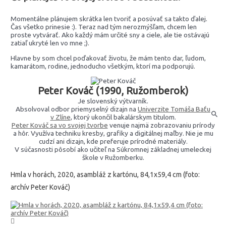
Momentálne plánujem skrátka len tvoriť a posúvať sa takto ďalej.
Čas všetko prinesie :). Teraz nad tým nerozmýšľam, chcem len
proste vytvárať. Ako každý mám určité sny a ciele, ale tie ostávajú
zatiaľ ukryté len vo mne ;).
Hlavne by som chcel poďakovať životu, že mám tento dar, ľudom,
kamarátom, rodine, jednoducho všetkým, ktorí ma podporujú.
Peter Kováč
(1990, Ružomberok)
Je slovenský výtvarník.
Absolvoval odbor priemyselný dizajn na
Univerzite Tomáša Baťu
v Zlíne
, ktorý ukončil bakalárskym titulom.
Peter Kováč sa vo svojej tvorbe
venuje najmä zobrazovaniu prírody
a hôr. Využíva techniku kresby, grafiky a digitálnej maľby. Nie je mu
cudzí ani dizajn, kde preferuje prírodné materiály.
V súčasnosti pôsobí ako učiteľ na Súkromnej základnej umeleckej
škole v Ružomberku.
Hmla v horách, 2020, asambláž z kartónu, 84,1x59,4 cm (foto:
archív Peter Kováč)