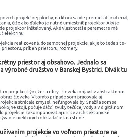
povrch projekčnej plochy, na ktorú sa ide premietať: materiál,
ania, čiže ako ďaleko je nutné umiestniť projektor. Aký je
de projektor inštalovaný. Aké vlastnosti a parametre má
uť elektrinu.
kcia realizovaná, do samotnej projekcie, ak je to teda site-
 priestoru, príbeh priestoru, rozmery.
nkrétny priestor aj obsahovo. Jednalo sa
 výrobné družstvo v Banskej Bystrici. Divák tu
la v projekcii tým, že sa obrys človeka objavil v abstraktnom
 obraz človeka. V tomto prípade som pracovala aj
ojekcia strácala zmysel, nefungovala by. Snažila som sa
kojne stojí, počuje dážď, zvuky tečúcej vody a v digitálnom
do projekcie zakomponovať aj určité architektonické
bmývanie niektorých obkladačiek na stene.
užívaním projekcie vo voľnom priestore na