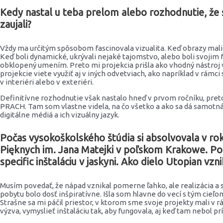
Kedy nastal u teba prelom alebo rozhodnutie, že
zaujali?
Vždy ma určitým spôsobom fascinovala vizualita. Keď obrazy mali v 
Keď boli dynamické, ukrývali nejaké tajomstvo, alebo boli svoji
obklopený umením. Preto mi projekcia prišla ako vhodný nástroj vš
projekcie viete využiť aj v iných odvetviach, ako napríklad v rámc
v interiéri alebo v exteriéri.
Definitívne rozhodnutie však nastalo hneď v prvom ročníku, pret
PRACH. Tam som vlastne videla, na čo všetko a ako sa dá samotná 
digitálne médiá a ich vizuálny jazyk.
Počas vysokoškolského štúdia si absolvovala v ro
Pięknych im. Jana Matejki v poľskom Krakowe. Poča
specific inštaláciu v jaskyni. Ako dielo Utopian vzni
Musím povedať, že nápad vznikal pomerne ľahko, ale realizácia a 
pobytu bolo dosť inšpiratívne. Išla som hlavne do vecí s tým cieľ
Strašne sa mi páčil priestor, v ktorom sme svoje projekty mali v 
výzva, vymyslieť inštaláciu tak, aby fungovala, aj keď tam nebol pr