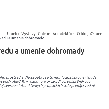
Umelci
Výstavy
Galérie
Architektúra
O blogu
O mne
 vedu a umenie dohromady
 vedu a umenie dohromady
ho prostredia. Na začiatku sa to mohlo zdať ako nevýhoda,
rospech. Ako? To v rozhovore prezradí Veronika Šmírová.
ej tvorbe – interaktívnych projekciách, kde prepája vedné