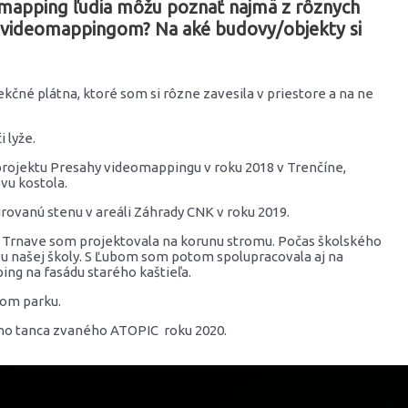
omapping ľudia môžu poznať najmä z rôznych
a s videomappingom? Na aké budovy/objekty si
kčné plátna, ktoré som si rôzne zavesila v priestore a na ne
 lyže.
 projektu Presahy videomappingu v roku 2018 v Trenčíne,
u kostola.
ovanú stenu v areáli Záhrady CNK v roku 2019.
 a v Trnave som projektovala na korunu stromu. Počas školského
našej školy. S Ľubom som potom spolupracovala aj na
ing na fasádu starého kaštieľa.
om parku.
ého tanca zvaného ATOPIC roku 2020.