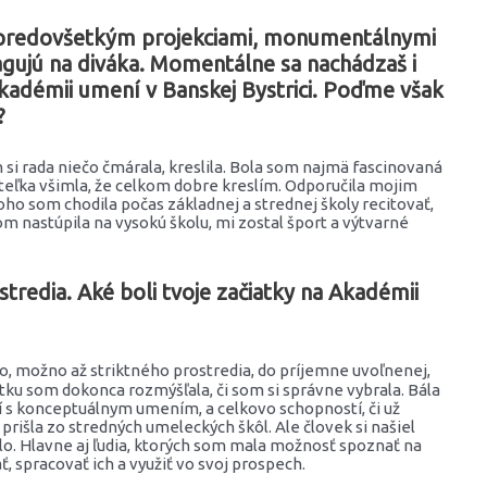
, predovšetkým projekciami, monumentálnymi
eagujú na diváka. Momentálne sa nachádzaš i
adémii umení v Banskej Bystrici. Poďme však
?
 si rada niečo čmárala, kreslila. Bola som najmä fascinovaná
čiteľka všimla, že celkom dobre kreslím. Odporučila mojim
oho som chodila počas základnej a strednej školy recitovať,
m nastúpila na vysokú školu, mi zostal šport a výtvarné
tredia. Aké boli tvoje začiatky na Akadémii
ého, možno až striktného prostredia, do príjemne uvoľnenej,
tku som dokonca rozmýšľala, či som si správne vybrala. Bála
í s konceptuálnym umením, a celkovo schopností, či už
prišla zo stredných umeleckých škôl. Ale človek si našiel
lo. Hlavne aj ľudia, ktorých som mala možnosť spoznať na
, spracovať ich a využiť vo svoj prospech.