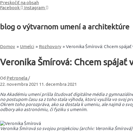
Preskočiť na obsah
Facebook
Instagram
blog o výtvarnom umení a architektúre
Domov
Umelci
Rozhovory
Veronika Šmírová: Chcem spájať
Veronika Šmírová: Chcem spájať
Od
Petronela
/
22. novembra 2021
11. decembra 2021
Na Akadémiu umení prišla študovať digitálne média z gymnaziálne
no postupom času sa z toho stala výhoda, ktorú využila vo svoj p
Okrem toho porozpráva, ako sa dostala k umeniu, ale najmä o svoj
odbory ako astronómiu, či fyziku s umením.
Veronika Šmírová so svojou projekciou (archív: Veronika Šmírová)