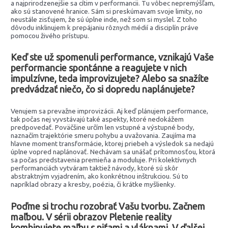
a najprirodzenejšie sa cítim v performancii. Tu vôbec nepremýšľam,
ako sú stanovené hranice. Sám si preskúmavam svoje limity, no
neustále zisťujem, že sú úplne inde, než som si myslel. Z toho
dôvodu inklinujem k prepájaniu rôznych médií a disciplín práve
pomocou živého prístupu.
Keď ste už spomenuli performance, vznikajú Vaše
performancie spontánne a reagujete v nich
impulzívne, teda improvizujete? Alebo sa snažíte
predvádzať niečo, čo si dopredu naplánujete?
Venujem sa prevažne improvizácii. Aj keď plánujem performance,
tak počas nej vyvstávajú také aspekty, ktoré nedokážem
predpovedať. Poväčšine určím len vstupné a výstupné body,
naznačím trajektórie smeru pohybu a uvažovania. Zaujíma ma
hlavne moment transformácie, ktorej priebeh a výsledok sa nedajú
úplne vopred naplánovať. Nechávam sa unášať prítomnosťou, ktorá
sa počas predstavenia premieňa a moduluje. Pri kolektívnych
performanciách vytváram taktiež návody, ktoré sú skôr
abstraktným vyjadrením, ako konkrétnou inštrukciou. Sú to
napríklad obrazy a kresby, poézia, či krátke myšlienky.
Poďme si trochu rozobrať Vašu tvorbu. Začnem
maľbou. V sérii obrazov Pletenie reality
kombinujete maľbu s niťami a vláknami. V ďalšej