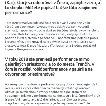
(Kar), ktorý sa odohrával v Česku, zapojili zviera, a
to sliepku. Môžete popísať bližšie túto zaujímavú
performance?
Táto performatívna udalosť bola realizovaná v osobne veľmi
náročnom a pohnutom životnom období. Preto som vytvoril
slávnosť, happening v duchu akcií zo šesťdesiatych rokov minulého
storočia. Bola tam alegória o živote a smrti, kedy symbol bol v
podobe kuraťa, živého a pečeného. S hosťami sme pojedli a popili
červené víno, porozprávali sa o zmysle bytia a smrti. Bol to Kar
a oslava života, Danse Macabre (Tanec smrti) a Siedma pečať od
Ingmara Bergmana v jednom.
V roku 2018 ste preniesli performance mimo
galerijných priestorov, a to do mesta Trenčín. V
čom je rozdiel robiť performance v galérii a na
otvorenom priestranstve?
Vo verejnom priestore je performance psychicky náročnejšia. Je to
oveľa väčšia výzva vzhľadom na rozdielny vzťahový kontext.
Aktivizujú sa tak hlboké vrstvy osobnosti a po istom čase
strávenom priamo v performance sa dostavuje istý, špecifický druh
tranzu. Vnímam to ako istý druh ritualizovaného správania,
magického myslenia a spomínaný „urbánny šamanizmus“. Je