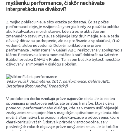
myšlienku performance, či skôr nechávate
interpretáciu na divákovi?
Z môjho pohľadu nie je táto otázka podstatná. Čo sa počas
performancií deje, je vzájomná synergia, kedy za použitia publika
ako katalyzátora mojich stavov, kde stres je aktivátorom
zmeneného stavu mysle, sa objavuje istý druh mágie. Nie je teda
dávaný dôraz na pochopenie, ale na prežívanie a spoluúčasť, či už
vedomú, alebo nevedomú. Dobrým príkladom je práve
performance „Animateria“ v Galérii ABC, realizovaná v spolupráci s
Klárou Pernicovou, ktorá momentálne končí doktorát na Katedre
Bábkoherectva DAMU v Prahe. Tam som bol ako bytosť neustále
oživovaný, animovaný v dialógu s okolím.
Viktor Fuček: Animateria, 2017, performance, Galéria ABC,
Bratislava (foto: Andrej Trebatický)
V podobnom duchu vznikajú práve najnovšie diela. Je to nielen
spomínaná priestorová entita, ale prístup k maľbe, ktorá ožíva
pomocou performatívneho dialógu, kde sa v tomto úsilí objavujú
znaky animizmu spojeného s magickým spôsobom myslenia. Ako
možná alternatíva k procesom objektivizácie a odcudzenia, ktoré
charakterizujú vzťah ľudstva k prírode v antropocéne, sa v
posledných rokoch objavuje práve nový animizmus. Je to totižto