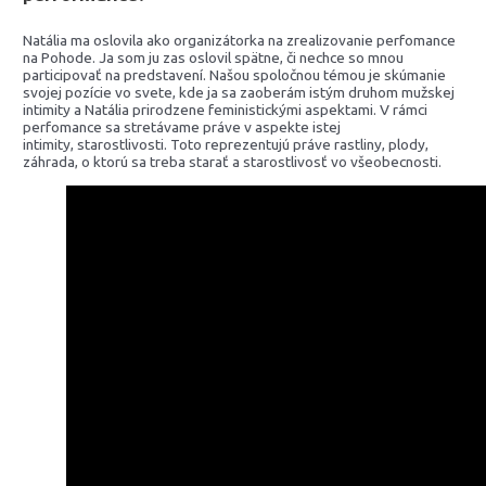
Natália ma oslovila ako organizátorka na zrealizovanie perfomance
na Pohode. Ja som ju zas oslovil spätne, či nechce so mnou
participovať na predstavení. Našou spoločnou témou je skúmanie
svojej pozície vo svete, kde ja sa zaoberám istým druhom mužskej
intimity a Natália prirodzene feministickými aspektami. V rámci
perfomance sa stretávame práve v aspekte istej
intimity, starostlivosti. Toto reprezentujú práve rastliny, plody,
záhrada, o ktorú sa treba starať a starostlivosť vo všeobecnosti.