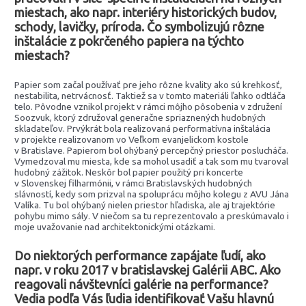
miestach, ako napr. interiéry historických budov,
schody, lavičky, príroda. Čo symbolizujú rôzne
inštalácie z pokrčeného papiera na týchto
miestach?
Papier som začal používať pre jeho rôzne kvality ako sú krehkosť,
nestabilita, netrvácnosť. Taktiež sa v tomto materiáli ľahko odtláča
telo. Pôvodne vznikol projekt v rámci môjho pôsobenia v združení
Soozvuk, ktorý združoval generačne spriaznených hudobných
skladateľov. Prvýkrát bola realizovaná performatívna inštalácia
v projekte realizovanom vo Veľkom evanjelickom kostole
v Bratislave. Papierom bol ohýbaný percepčný priestor poslucháča.
Vymedzoval mu miesta, kde sa mohol usadiť a tak som mu tvaroval
hudobný zážitok. Neskôr bol papier použitý pri koncerte
v Slovenskej filharmónii, v rámci Bratislavských hudobných
slávností, kedy som prizval na spoluprácu môjho kolegu z AVU Jána
Valíka. Tu bol ohýbaný nielen priestor hľadiska, ale aj trajektórie
pohybu mimo sály. V niečom sa tu reprezentovalo a preskúmavalo i
moje uvažovanie nad architektonickými otázkami.
Do niektorých performance zapájate ľudí, ako
napr. v roku 2017 v bratislavskej Galérii ABC. Ako
reagovali návštevníci galérie na performance?
Vedia podľa Vás ľudia identifikovať Vašu hlavnú