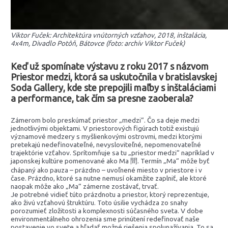
Viktor Fuček: Architektúra vnútorných vzťahov, 2018, inštalácia,
4x4m, Divadlo Potôň, Bátovce (foto: archív Viktor Fuček)
Keď už spomínate výstavu z roku 2017
s názvom
Priestor medzi, ktorá sa uskutočnila v bratislavskej
Soda Gallery, kde ste prepojili maľby s inštaláciami
a performance, tak čím sa presne zaoberala?
Zámerom bolo preskúmať priestor „medzi“. Čo sa deje medzi
jednotlivými objektami. V priestorových figúrach totiž existujú
významové medzery s myšlienkovými ostrovmi, medzi ktorými
pretekajú nedefinovateľné, nevysloviteľné, nepomenovateľné
trajektórie vzťahov. Sprítomňuje sa tu „priestor medzi“ napríklad v
japonskej kultúre pomenované ako Ma 間. Termín „Ma“ môže byť
chápaný ako pauza – prázdno – uvoľnené miesto v priestore i v
čase. Prázdno, ktoré sa nutne nemusí okamžite zaplniť, ale ktoré
naopak môže ako „Ma“ zámerne zostávať, trvať.
Je potrebné vidieť túto prázdnotu a priestor, ktorý reprezentuje,
ako živú vzťahovú štruktúru. Toto úsilie vychádza zo snahy
porozumieť zložitosti a komplexnosti súčasného sveta. V dobe
environmentálneho ohrozenia sme prinútení redefinovať naše
postavenie vo svete a hľadať možné riešenia spolunažívania. To sa