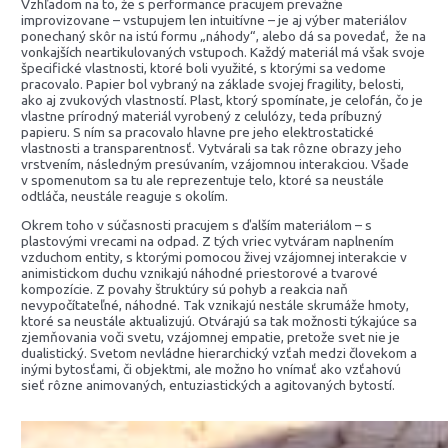
Vzhľadom na to, že s performance pracujem prevažne
improvizovane – vstupujem len intuitívne – je aj výber materiálov
ponechaný skôr na istú formu „náhody“, alebo dá sa povedať, že na
vonkajších neartikulovaných vstupoch. Každý materiál má však svoje
špecifické vlastnosti, ktoré boli využité, s ktorými sa vedome
pracovalo. Papier bol vybraný na základe svojej fragility, belosti,
ako aj zvukových vlastností. Plast, ktorý spomínate, je celofán, čo je
vlastne prírodný materiál vyrobený z celulózy, teda príbuzný
papieru. S ním sa pracovalo hlavne pre jeho elektrostatické
vlastnosti a transparentnosť. Vytvárali sa tak rôzne obrazy jeho
vrstvením, následným presúvaním, vzájomnou interakciou. Všade
v spomenutom sa tu ale reprezentuje telo, ktoré sa neustále
odtláča, neustále reaguje s okolím.
Okrem toho v súčasnosti pracujem s ďalším materiálom – s
plastovými vrecami na odpad. Z tých vriec vytváram naplnením
vzduchom entity, s ktorými pomocou živej vzájomnej interakcie v
animistickom duchu vznikajú náhodné priestorové a tvarové
kompozície. Z povahy štruktúry sú pohyb a reakcia naň
nevypočítateľné, náhodné. Tak vznikajú nestále skrumáže hmoty,
ktoré sa neustále aktualizujú. Otvárajú sa tak možnosti týkajúce sa
zjemňovania voči svetu, vzájomnej empatie, pretože svet nie je
dualistický. Svetom nevládne hierarchický vzťah medzi človekom a
inými bytosťami, či objektmi, ale možno ho vnímať ako vzťahovú
sieť rôzne animovaných, entuziastických a agitovaných bytostí.