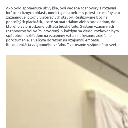
Ako bolo spomenuté už vyššie, boli vedené rozhovory s rôznymi
ľuďmi, z rôznych oblastí, umelci aj neumelci – v priestore maľby ako
záznamovej plochy viscerálnych stavov. Realizované boli na
posteľných plachtách, ktoré sú materiálom alebo podkladom, do
ktorého sa prirodzene odtláča ľudské telo. Systém vzájomných
rozhovorov bol veľmi otvorený. S každým sa viedol rozhovor iným
spôsobom, vzhľadom na vzájomný vzťah, načúvanie, zdieľanie,
porozumenie, s veľkým dôrazom na vzájomnú empatiu.
Reprezentácia vzájomného vzťahu. Tvarovanie vzájomného sveta.