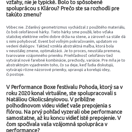
vzťahy, nie je typické. Bolo to spôsobené
spoluprácou s Klárou? Prečo ste sa rozhodli pre
takúto zmenu?
Vôbec nie. Zdanlivý geometrizmus vychádzal z použitého materiálu,
čo boli celofánové hárky. Tieto hárky sme použili, lebo vďaka
statickej elektrine veľmi dobre držia na stene, a zároveň sa stále dá
s nimi pohybovať. Event bol voľným pokračovaním, updatom vo
vedení dialógov. Taktiež vznikla abstraktná maľba, ktorá bola
v neustálej zmene, optimalizácii. Je to proces, neustála premena,
tvarovanie vzájomného prieniku. Priehľadnosť celofánov tiež
vytváral nové farebné kombinácie, prechody, variácie. Pre mňa je to
abstraktným vyjadrením toho, čo sa deje, keď ľudia diskutujú,
vytvárajú rôzne názorové prieniky, upravujú a korelujú idey,
či postoje.
V Performance Boxe festivalu Pohoda, ktorý sa v
roku 2020 konal virtuálne, ste spolupracovali s
Natáliou Okolicsányiovou. V približne
polhodinovom videu vidieť vaše prepojenia s
flórou. Na prvý pohľad vyzerali obe performance
samostatne, až ku koncu vidieť isté prepojenie. V
čom spočívala vaša vzájomná spolupráca v
performance?