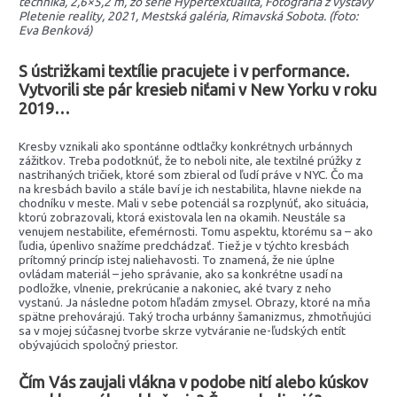
technika, 2,6×5,2 m, zo série Hypertextualita, Fotografia z výstavy
Pletenie reality, 2021, Mestská galéria, Rimavská Sobota. (foto:
Eva Benková)
S ústrižkami textílie pracujete i v performance.
Vytvorili ste pár kresieb niťami v New Yorku v roku
2019…
Kresby vznikali ako spontánne odtlačky konkrétnych urbánnych
zážitkov. Treba podotknúť, že to neboli nite, ale textilné prúžky z
nastrihaných tričiek, ktoré som zbieral od ľudí práve v NYC. Čo ma
na kresbách bavilo a stále baví je ich nestabilita, hlavne niekde na
chodníku v meste. Mali v sebe potenciál sa rozplynúť, ako situácia,
ktorú zobrazovali, ktorá existovala len na okamih. Neustále sa
venujem nestabilite, efemérnosti. Tomu aspektu, ktorému sa – ako
ľudia, úpenlivo snažíme predchádzať. Tiež je v týchto kresbách
prítomný princíp istej naliehavosti. To znamená, že nie úplne
ovládam materiál – jeho správanie, ako sa konkrétne usadí na
podložke, vlnenie, prekrúcanie a nakoniec, aké tvary z neho
vystanú. Ja následne potom hľadám zmysel. Obrazy, ktoré na mňa
spätne prehovárajú. Taký trocha urbánny šamanizmus, zhmotňujúci
sa v mojej súčasnej tvorbe skrze vytváranie ne-ľudských entít
obývajúcich spoločný priestor.
Čím Vás zaujali vlákna v podobe nití alebo kúskov