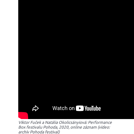
Viktor Fuček a Natália Okolicsányiová: Performance
Box festivalu Pohoda, 2020, online záznam (video:
archív Pohoda festival)