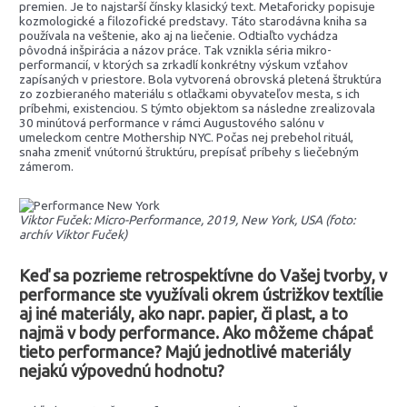
premien. Je to najstarší čínsky klasický text. Metaforicky popisuje
kozmologické a filozofické predstavy. Táto starodávna kniha sa
používala na veštenie, ako aj na liečenie. Odtiaľto vychádza
pôvodná inšpirácia a názov práce. Tak vznikla séria mikro-
performancií, v ktorých sa zrkadlí konkrétny výskum vzťahov
zapísaných v priestore. Bola vytvorená obrovská pletená štruktúra
zo zozbieraného materiálu s otlačkami obyvateľov mesta, s ich
príbehmi, existenciou. S týmto objektom sa následne zrealizovala
30 minútová performance v rámci Augustového salónu v
umeleckom centre Mothership NYC. Počas nej prebehol rituál,
snaha zmeniť vnútornú štruktúru, prepísať príbehy s liečebným
zámerom.
Viktor Fuček: Micro-Performance, 2019, New York, USA (foto:
archív Viktor Fuček)
Keď sa pozrieme retrospektívne do Vašej tvorby, v
performance ste využívali okrem ústrižkov textílie
aj iné materiály, ako napr. papier, či plast, a to
najmä v body performance. Ako môžeme chápať
tieto performance? Majú jednotlivé materiály
nejakú výpovednú hodnotu?