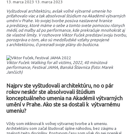
13. marca 2023
13. marca 2023
Vyštudoval architektúru, avšak voľné výtvarné umenie ho
priťahovalo viac
a tak absolvoval štúdium na Akadémii výtvarných
umění v Prahe. Vo svojej tvorbe posúva nastavené hranice
a predstavy, ktoré máme o sebe a tomto svete pomocou rôznych
médií, od maľby až po performance, kde prekračuje mnohokrát aj
tie vlastné limity. V rozhovore Viktor Fuček predstaví svoju tvorbu,
porozpráva o tom, ako sú medziľudské vzťahy prepojené
s architektúrou, či prezradí svoje plány do budúcna.
Viktor Fuček: Walking for all victims, 2022, 40 minútová
performance, Festival JAMA, Banská Štiavnica (foto: Marek
Jančúch)
Najprv ste vyštudovali architektúru, no o pár
rokov neskôr ste absolvovali štúdium
konceptuálneho umenia na Akadémii výtvarných
umění v Prahe. Ako ste sa dostali k výtvarnému
umeniu?
Vždy som inklinoval k voľnej výtvarnej tvorbe a k umeniu.
Architektúru som začal študovať úplne náhodou, bez záujmu a
znalosti tejto disciplíny. Postupom času som však do nej prenikal