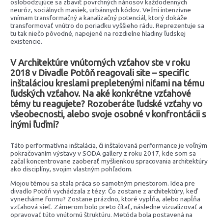
oslobodzujúce sa zbaviť povrchných nánosov každodenných
neuróz, sociálnych masiek, urbánnych kódov. Veľmi intenzívne
vnímam transformačný a kanalizačný potenciál, ktorý dokáže
transformovať vnútro do poriadku vyššieho rádu. Reprezentuje sa
tu tak niečo pôvodné, napojené na rozdielne hladiny ľudskej
existencie.
V Architektúre vnútorných vzťahov ste v roku
2018 v Divadle Potôň reagovali site – specific
inštaláciou kreslami prepletenými niťami na tému
ľudských vzťahov. Na aké konkrétne vzťahové
témy tu reagujete? Rozoberáte ľudské vzťahy vo
všeobecnosti, alebo svoje osobné v konfrontácii s
inými ľuďmi?
Táto performatívna inštalácia, či inštalovaná performance je voľným
pokračovaním výstavy v SODA gallery z roku 2017, kde som sa
začal koncentrovane zaoberať myšlienkou spracovania architektúry
ako disciplíny, svojim vlastným pohľadom.
Mojou témou sa stala práca so samotným priestorom. Idea pre
divadlo Potôň vychádzala z tézy: Čo zostane z architektúry, keď
vynecháme formu? Zostane prázdno, ktoré vypĺňa, alebo napĺňa
vzťahová sieť. Zámerom bolo preto čítať, následne vizualizovať a
opravovať túto vnútornú štruktúru. Metóda bola postavená na