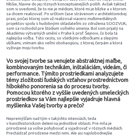
hlbšie, hlavne do jej rôznych konceptuánejších polôh. Avšak taktiež
som si uvedomil, že to nie je médium, ktoré mi je blízke a v ktorom
sa chcem realizovať. Po určitom čase strávenom v architektonickej
praxi, počas ktorej som už realizoval viacero multimediálnych
projektov spolu s hudobnými skladateľmi zo združenia SOOZVUK,
som sa rozhodol pre štúdium voľného umenia. Bol som prijatý na
Akadémiu výtvarných umění v Prahe k prof. Šejnovi, čo bola tá
najlepšia voľba. Túto cestu, so všetkými odbočkami a slepými
uličkami, vnímam ako veľmi obohacujúcu, z ktorej čerpám a ktorá
vyživuje moju tvorbu.
Vo svojej tvorbe sa venujete abstraktnej maľbe,
kombinovaným technikám, inštaláciám, videám, či
performance. Týmito prostriedkami analyzujete
témy zložitosti ľudských vzťahov prostredníctvom
hlbokého ponorenia sa do procesu tvorby.
Pomocou ktorého z vyššie uvedených umeleckých
prostriedkov sa Vám najlepšie vyjadruje hlavná
myšlienka Vašej tvorby a prečo?
Nepremýšľam nad tým v takýchto intenciách, teda
v kunsthistorickom delení na jednotlivé oblasti. Pre mňa je
prirodzené sa voľne pohybovať a vyjadrovať v rôznych médiách.
Prechádzať prirodzene medzi nimi. Ale asi najslobodnejšie