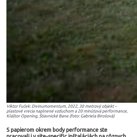
Viktor Fuček: Divinumomentum, 2022, 30 metrový objekt –
plastové vrecia naplnené vzduchom a 20 minútová performance,
Kláštor Opening, Štiavnické Bane (foto: Gabriela Birošová)
S papierom okrem body performance ste
pracovali i v site-specific inštaláciách na rôznych