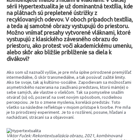
sérii Hypertextualita je už dominantná textília, kde
na plátnach sú prepletené ústrižky z
recyklovaných odevov. V oboch prípadoch textília,
a teda aj samotné obrazy vystupujú do priestoru.
Možno vnímať presahy vytvorené vláknami, ktoré
vystupujú z klasického závesného obrazu do
priestoru, ako protest voči akademickému umeniu,
alebo skôr ako bližšie priblíženie sa diela k
divákovi?
Ako som už naznačil vyššie, je pre mňa úplne prirodzené premýšľať
intermediálne, či skôr transmediálne, a tak posúvať zažité limity.
Ako tie svoje, tak aj kultúrno-sociálne. Zapodievam sa možnosťami
asymetrického nazerania na zaužívanú predstavu, ktorú mám(e) o
sebe samých, ale vlastne o všeličom. Tak sa pomyselne snažím
otvárať (si) oči, pozerať na svet novým spôsobom, rozdielnou
percepciou. Je to o zmene myslenia, korelácii predstáv. Toto
všetko sa následne reflektuje v mojom prístupe k tvorbe. Pre mňa
je to prirodzený experiment. Je to o rozšírení, posune, hľadaní a
nachádzaní, strácaní sa a objavovaní.
Viktor Fuček: Rekontextualizácia obrazu, 2021, kombinovaná