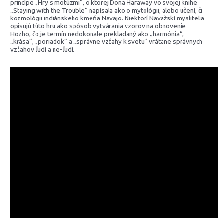
princípe „Hry s motúzmi“, o ktorej Dona Haraway vo svojej knihe
„Staying with the Trouble“ napísala ako o mytológii, alebo učení, či
kozmológii indiánskeho kmeňa Navajo. Niektorí Navažskí myslitelia
opisujú túto hru ako spôsob vytvárania vzorov na obnovenie
Hozho, čo je termín nedokonale prekladaný ako „harmónia“,
„krása“, „poriadok“ a „správne vzťahy k svetu“ vrátane správnych
vzťahov ľudí a ne-ľudí.