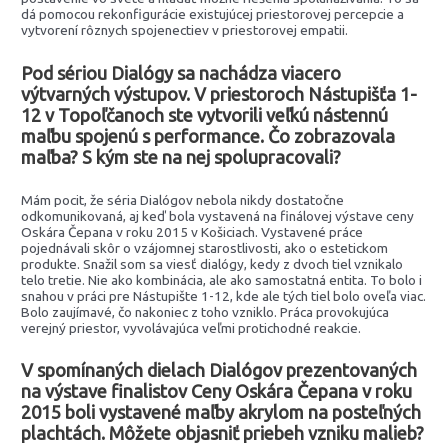
dá pomocou rekonfigurácie existujúcej priestorovej percepcie a
vytvorení rôznych spojenectiev v priestorovej empatii.
Pod sériou Dialógy sa nachádza viacero
výtvarných výstupov. V priestoroch Nástupišťa 1-
12 v Topoľčanoch ste vytvorili veľkú nástennú
maľbu spojenú s performance. Čo zobrazovala
maľba? S kým ste na nej spolupracovali?
Mám pocit, že séria Dialógov nebola nikdy dostatočne
odkomunikovaná, aj keď bola vystavená na finálovej výstave ceny
Oskára Čepana v roku 2015 v Košiciach. Vystavené práce
pojednávali skôr o vzájomnej starostlivosti, ako o estetickom
produkte. Snažil som sa viesť dialógy, kedy z dvoch tiel vznikalo
telo tretie. Nie ako kombinácia, ale ako samostatná entita. To bolo i
snahou v práci pre Nástupište 1-12, kde ale tých tiel bolo oveľa viac.
Bolo zaujímavé, čo nakoniec z toho vzniklo. Práca provokujúca
verejný priestor, vyvolávajúca veľmi protichodné reakcie.
V spomínaných dielach Dialógov prezentovaných
na výstave finalistov Ceny Oskára Čepana v roku
2015 boli vystavené maľby akrylom na posteľných
plachtách. Môžete objasniť priebeh vzniku malieb?