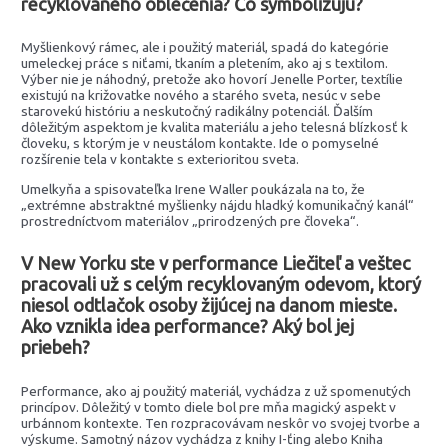
recyklovaného oblečenia? Čo symbolizujú?
Myšlienkový rámec, ale i použitý materiál, spadá do kategórie
umeleckej práce s niťami, tkaním a pletením, ako aj s textilom.
Výber nie je náhodný, pretože ako hovorí Jenelle Porter, textílie
existujú na križovatke nového a starého sveta, nesúc v sebe
starovekú históriu a neskutočný radikálny potenciál. Ďalším
dôležitým aspektom je kvalita materiálu a jeho telesná blízkosť k
človeku, s ktorým je v neustálom kontakte. Ide o pomyselné
rozšírenie tela v kontakte s exterioritou sveta.
Umelkyňa a spisovateľka Irene Waller poukázala na to, že
„extrémne abstraktné myšlienky nájdu hladký komunikačný kanál“
prostredníctvom materiálov „prirodzených pre človeka“.
V New Yorku ste v performance Liečiteľ a veštec
pracovali už s celým recyklovaným odevom, ktorý
niesol odtlačok osoby žijúcej na danom mieste.
Ako vznikla idea performance? Aký bol jej
priebeh?
Performance, ako aj použitý materiál, vychádza z už spomenutých
princípov. Dôležitý v tomto diele bol pre mňa magický aspekt v
urbánnom kontexte. Ten rozpracovávam neskôr vo svojej tvorbe a
výskume. Samotný názov vychádza z knihy I-ťing alebo Kniha