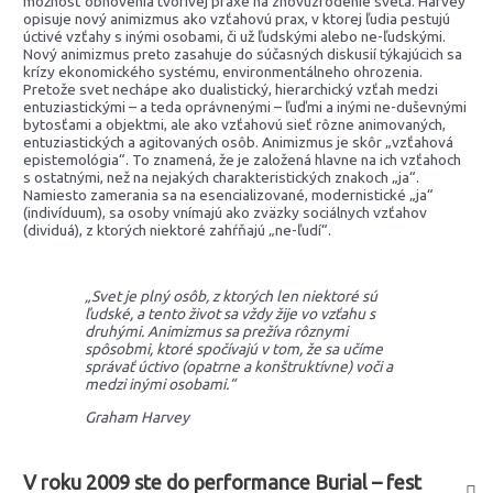
možnosť obnovenia tvorivej praxe na znovuzrodenie sveta. Harvey
opisuje nový animizmus ako vzťahovú prax, v ktorej ľudia pestujú
úctivé vzťahy s inými osobami, či už ľudskými alebo ne-ľudskými.
Nový animizmus preto zasahuje do súčasných diskusií týkajúcich sa
krízy ekonomického systému, environmentálneho ohrozenia.
Pretože svet nechápe ako dualistický, hierarchický vzťah medzi
entuziastickými – a teda oprávnenými – ľuďmi a inými ne-duševnými
bytosťami a objektmi, ale ako vzťahovú sieť rôzne animovaných,
entuziastických a agitovaných osôb. Animizmus je skôr „vzťahová
epistemológia“. To znamená, že je založená hlavne na ich vzťahoch
s ostatnými, než na nejakých charakteristických znakoch „ja“.
Namiesto zamerania sa na esencializované, modernistické „ja“
(indivíduum), sa osoby vnímajú ako zväzky sociálnych vzťahov
(dividuá), z ktorých niektoré zahŕňajú
„
ne-ľudí“.
„Svet je plný osôb, z ktorých len niektoré sú
ľudské, a tento život sa vždy žije vo vzťahu s
druhými. Animizmus sa prežíva rôznymi
spôsobmi, ktoré spočívajú v tom, že sa učíme
správať úctivo (opatrne a konštruktívne) voči a
medzi inými osobami.“
Graham Harvey
V roku 2009 ste do performance Burial – fest