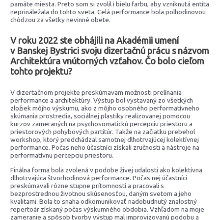
pamäte miesta. Preto som si zvolil i bielu farbu, aby vzniknutá entita
neprináležala do tohto sveta. Celá performance bola polhodinovou
chôdzou za všetky nevinné obete.
V roku 2022 ste obhájili na Akadémii umení
v Banskej Bystrici svoju dizertačnú prácu s názvom
Architektúra vnútorných vzťahov. Čo bolo cieľom
tohto projektu?
V dizertačnom projekte preskúmavam možnosti prelínania
performance a architektúry. Výstup bol vystavaný zo všetkých
zložiek môjho výskumu, ako z môjho osobného performatívneho
skúmania prostredia, sociálnej plastiky realizovanej pomocou
kurzov zameraných na psychosomatickú percepciu priestoru a
priestorových pohybových partitúr. Takže na začiatku prebehol
workshop, ktorý predchádzal samotnej dlhotrvajúcej kolektívnej
performance. Počas neho účastníci získali zručnosti a nástroje na
performatívnu percepciu priestoru.
Finálna forma bola zvolená v podobe živej udalosti ako kolektívna
dlhotrvajúca štvorhodinová performance. Počas nej účastníci
preskúmavali rôzne stupne prítomnosti a pracovali s
bezprostrednou životnou skúsenosťou, daným svetom a jeho
kvalitami. Bola to snaha odkomunikovať nadobudnutý znalostný
repertoár získaný počas výskumného obdobia. Vzhľadom na moje
zameranie a spôsob tvorby výstup mal improvizovanú podobu a