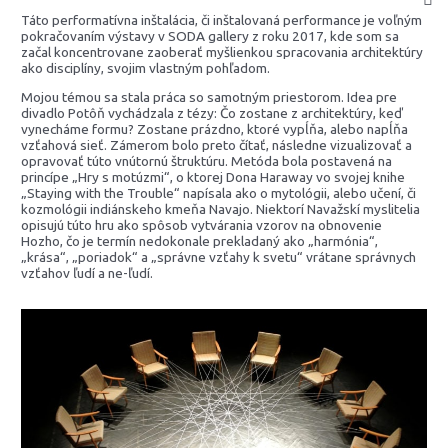
Táto performatívna inštalácia, či inštalovaná performance je voľným
pokračovaním výstavy v SODA gallery z roku 2017, kde som sa
začal koncentrovane zaoberať myšlienkou spracovania architektúry
ako disciplíny, svojim vlastným pohľadom.
Mojou témou sa stala práca so samotným priestorom. Idea pre
divadlo Potôň vychádzala z tézy: Čo zostane z architektúry, keď
vynecháme formu? Zostane prázdno, ktoré vypĺňa, alebo napĺňa
vzťahová sieť. Zámerom bolo preto čítať, následne vizualizovať a
opravovať túto vnútornú štruktúru. Metóda bola postavená na
princípe „Hry s motúzmi“, o ktorej Dona Haraway vo svojej knihe
„Staying with the Trouble“ napísala ako o mytológii, alebo učení, či
kozmológii indiánskeho kmeňa Navajo. Niektorí Navažskí myslitelia
opisujú túto hru ako spôsob vytvárania vzorov na obnovenie
Hozho, čo je termín nedokonale prekladaný ako „harmónia“,
„krása“, „poriadok“ a „správne vzťahy k svetu“ vrátane správnych
vzťahov ľudí a ne-ľudí.