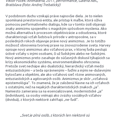
Viktor Fuček: Animateria, 2017, performance, Galéria ABC,
Bratislava (foto: Andrej Trebatický)
V podobnom duchu vznikajú práve najnovšie diela. Je to nielen
spomínaná priestorová entita, ale prístup k maľbe, ktorá ožíva
pomocou performatívneho dialógu, kde sa v tomto úsilí objavujú
znaky animizmu spojeného s magickým spôsobom myslenia. Ako
možná alternatíva k procesom objektivizácie a odcudzenia, ktoré
charakterizujú vzťah ľudstva k prírode v antropocéne, sa v
posledných rokoch objavuje práve nový animizmus. Je to totižto
možnosť obnovenia tvorivej praxe na znovuzrodenie sveta. Harvey
opisuje nový animizmus ako vzťahovú prax, v ktorej ľudia pestujú
úctivé vzťahy s inými osobami, či už ľudskými alebo ne-ľudskými.
Nový animizmus preto zasahuje do súčasných diskusií týkajúcich sa
krízy ekonomického systému, environmentálneho ohrozenia.
Pretože svet nechápe ako dualistický, hierarchický vzťah medzi
entuziastickými – a teda oprávnenými – ľuďmi a inými ne-duševnými
bytosťami a objektmi, ale ako vzťahovú sieť rôzne animovaných,
entuziastických a agitovaných osôb. Animizmus je skôr „vzťahová
epistemológia“. To znamená, že je založená hlavne na ich vzťahoch
s ostatnými, než na nejakých charakteristických znakoch „ja“.
Namiesto zamerania sa na esencializované, modernistické „ja“
(indivíduum), sa osoby vnímajú ako zväzky sociálnych vzťahov
(dividuá), z ktorých niektoré zahŕňajú
„
ne-ľudí“.
„Svet je plný osôb, z ktorých len niektoré sú