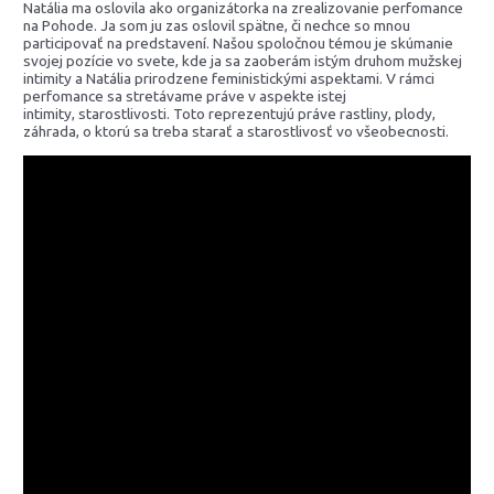
Natália ma oslovila ako organizátorka na zrealizovanie perfomance
na Pohode. Ja som ju zas oslovil spätne, či nechce so mnou
participovať na predstavení. Našou spoločnou témou je skúmanie
svojej pozície vo svete, kde ja sa zaoberám istým druhom mužskej
intimity a Natália prirodzene feministickými aspektami. V rámci
perfomance sa stretávame práve v aspekte istej
intimity, starostlivosti. Toto reprezentujú práve rastliny, plody,
záhrada, o ktorú sa treba starať a starostlivosť vo všeobecnosti.