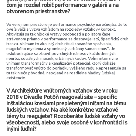
čom je rozdiel robiť performance v galérii a na
otvorenom priestranstve?
Vo verejnom priestore je performance psychicky náročnejšia. Je to
oveľa väčšia výzva vzhľadom na rozdielny vzťahový kontext.
Aktivizujú sa tak hlboké vrstvy osobnosti a po istom čase
strávenom priamo v performance sa dostavuje istý, špecifický druh
tranzu. Vnímam to ako istý druh ritualizovaného správania,
magického myslenia a spomínaný „urbánny šamanizmus“. Je
oslobodzujúce sa zbaviť povrchných nánosov každodenných
neuróz, sociálnych masiek, urbánnych kódov. Veľmi intenzívne
vnímam transformačný a kanalizačný potenciál, ktorý dokáže
transformovať vnútro do poriadku vyššieho rádu. Reprezentuje sa
tu tak niečo pôvodné, napojené na rozdielne hladiny ľudskej
existencie.
V Architektúre vnútorných vzťahov ste v roku
2018 v Divadle Potôň reagovali site – specific
inštaláciou kreslami prepletenými niťami na tému
ľudských vzťahov. Na aké konkrétne vzťahové
témy tu reagujete? Rozoberáte ľudské vzťahy vo
všeobecnosti, alebo svoje osobné v konfrontácii s
inými ľuďmi?