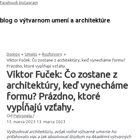
Preskočiť
Facebook
Instagram
na
obsah
blog o výtvarnom umení a architektúre
Domov
Umelci
Rozhovory
Viktor Fuček: Čo zostane z architektúry, keď vynecháme formu?
Prázdno, ktoré vypĺňajú vzťahy.
Viktor Fuček: Čo zostane z
architektúry, keď vynecháme
formu? Prázdno, ktoré
vypĺňajú vzťahy.
Od
Petronela
/
13. marca 2023
13. marca 2023
Vyštudoval architektúru, avšak voľné výtvarné umenie ho
priťahovalo viac
a tak absolvoval štúdium na Akadémii výtvarných