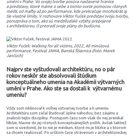
umění v Prahe. Vo svojej tvorbe posúva nastavené hranice
a predstavy, ktoré máme o sebe a tomto svete pomocou rôznych
médií, od maľby až po performance, kde prekračuje mnohokrát aj
tie vlastné limity. V rozhovore Viktor Fuček predstaví svoju tvorbu,
porozpráva o tom, ako sú medziľudské vzťahy prepojené
s architektúrou, či prezradí svoje plány do budúcna.
Viktor Fuček: Walking for all victims, 2022, 40 minútová
performance, Festival JAMA, Banská Štiavnica (foto: Marek
Jančúch)
Najprv ste vyštudovali architektúru, no o pár
rokov neskôr ste absolvovali štúdium
konceptuálneho umenia na Akadémii výtvarných
umění v Prahe. Ako ste sa dostali k výtvarnému
umeniu?
Vždy som inklinoval k voľnej výtvarnej tvorbe a k umeniu.
Architektúru som začal študovať úplne náhodou, bez záujmu a
znalosti tejto disciplíny. Postupom času som však do nej prenikal
hlbšie, hlavne do jej rôznych konceptuánejších polôh. Avšak taktiež
som si uvedomil, že to nie je médium, ktoré mi je blízke a v ktorom
sa chcem realizovať. Po určitom čase strávenom v architektonickej