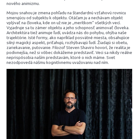
nového animizmu.
Mojou snahou je zmena pohľadu na štandardnú vzťahovú rovnicu
smerujúcu od subjektu k objektu. Otáčam ju a nechávam objekt
vplývať na človeka, kde on už nie je „merítkom“ všetkých vecí.
Vyjadruje sa tu zámer objektu a jeho schopnosť animovať človeka.
Architektúra tiež animuje ľudí, uvádza nás do pohybu, ohýba naše
trajektórie. Isté formy, ako napríklad posvätné miesta, obsahujúce
silný magický aspekt, priťahujú, rozhýbavajú ľudí. Žiadajú si obetu,
zariekavanie, putovanie. Filozof Steven Shaviro hovorí, že realita je
podivnejšia, než si vôbec dokážeme predstaviť. Veci sa nikdy reálne
neprispôsobia naším predstavám, ktoré o nich máme. Svet
nezodpovedá nášmu kognitívnemu uvažovaniu nad ním.