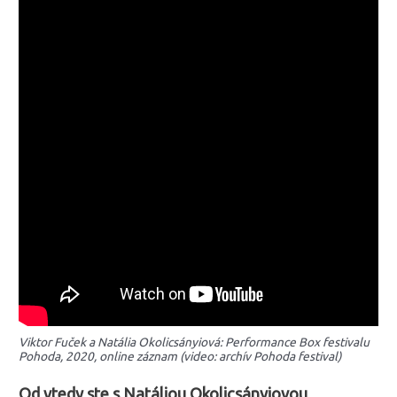
Viktor Fuček a Natália Okolicsányiová: Performance Box festivalu
Pohoda, 2020, online záznam (video: archív Pohoda festival)
Od vtedy ste s Natáliou Okolicsányiovou