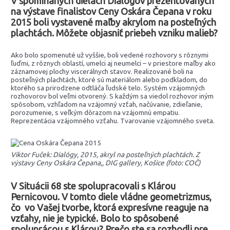
V spomínaných dielach Dialógov prezentovaných
na výstave finalistov Ceny Oskára Čepana v roku
2015 boli vystavené maľby akrylom na posteľných
plachtách. Môžete objasniť priebeh vzniku malieb?
Ako bolo spomenuté už vyššie, boli vedené rozhovory s rôznymi
ľuďmi, z rôznych oblastí, umelci aj neumelci – v priestore maľby ako
záznamovej plochy viscerálnych stavov. Realizované boli na
posteľných plachtách, ktoré sú materiálom alebo podkladom, do
ktorého sa prirodzene odtláča ľudské telo. Systém vzájomných
rozhovorov bol veľmi otvorený. S každým sa viedol rozhovor iným
spôsobom, vzhľadom na vzájomný vzťah, načúvanie, zdieľanie,
porozumenie, s veľkým dôrazom na vzájomnú empatiu.
Reprezentácia vzájomného vzťahu. Tvarovanie vzájomného sveta.
Viktor Fuček: Dialógy, 2015, akryl na posteľných plachtách. Z
výstavy Ceny Oskára Čepana,, DIG gallery, Košice (foto: COČ)
V Situácii 68 ste spolupracovali s Klárou
Pernicovou. V tomto diele vládne geometrizmus,
čo vo Vašej tvorbe, ktorá expresívne reaguje na
vzťahy, nie je typické. Bolo to spôsobené
spoluprácou s Klárou? Prečo ste sa rozhodli pre