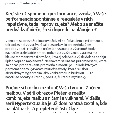
pomocou živého prístupu.
Keď ste už spomenuli performance, vznikajú Vaše
performancie spontánne a reagujete v nich
impulzívne, teda improvizujete? Alebo sa snažíte
predvádzať niečo, čo si dopredu naplánujete?
Venujem sa prevažne improvizácii. Aj keď plánujem performance,
tak počas nej vyvstávajú také aspekty, ktoré nedokážem
predpovedať. Poväčšine určím len vstupné a výstupné body,
naznačím trajektórie smeru pohybu a uvažovania. Zaujíma ma
hlavne moment transformácie, ktorej priebeh a výsledok sa nedajú
úplne vopred naplánovať. Nechávam sa unášať prítomnosťou, ktorá
sa počas predstavenia premieňa a moduluje. Pri kolektívnych
performanciách vytváram taktiež návody, ktoré sú skôr
abstraktným vyjadrením, ako konkrétnou inštrukciou. Sú to
napríklad obrazy a kresby, poézia, či krátke myšlienky.
Poďme si trochu rozobrať Vašu tvorbu. Začnem
maľbou. V sérii obrazov Pletenie reality
kombinujete maľbu s niťami a vláknami. V ďalšej
sérii Hypertextualita je už dominantná textília, kde
na plátnach sú prepletené ústrižky z