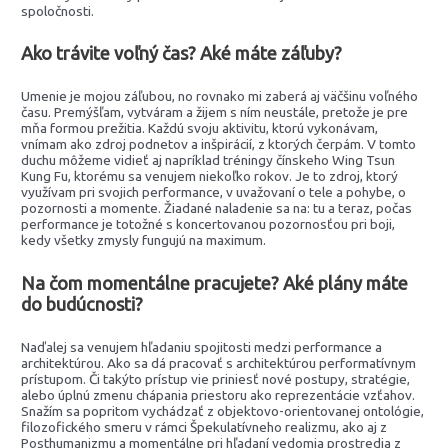
spoločnosti.
Ako trávite voľný čas? Aké máte záľuby?
Umenie je mojou záľubou, no rovnako mi zaberá aj väčšinu voľného
času. Premýšľam, vytváram a žijem s ním neustále, pretože je pre
mňa formou prežitia. Každú svoju aktivitu, ktorú vykonávam,
vnímam ako zdroj podnetov a inšpirácií, z ktorých čerpám. V tomto
duchu môžeme vidieť aj napríklad tréningy čínskeho Wing Tsun
Kung Fu, ktorému sa venujem niekoľko rokov. Je to zdroj, ktorý
využívam pri svojich performance, v uvažovaní o tele a pohybe, o
pozornosti a momente. Žiadané naladenie sa na: tu a teraz, počas
performance je totožné s koncertovanou pozornosťou pri boji,
kedy všetky zmysly fungujú na maximum.
Na čom momentálne pracujete? Aké plány máte
do budúcnosti?
Naďalej sa venujem hľadaniu spojitosti medzi performance a
architektúrou. Ako sa dá pracovať s architektúrou performatívnym
prístupom. Či takýto prístup vie priniesť nové postupy, stratégie,
alebo úplnú zmenu chápania priestoru ako reprezentácie vzťahov.
Snažím sa popritom vychádzať z objektovo-orientovanej ontológie,
filozofického smeru v rámci Špekulatívneho realizmu, ako aj z
Posthumanizmu a momentálne pri hľadaní vedomia prostredia z