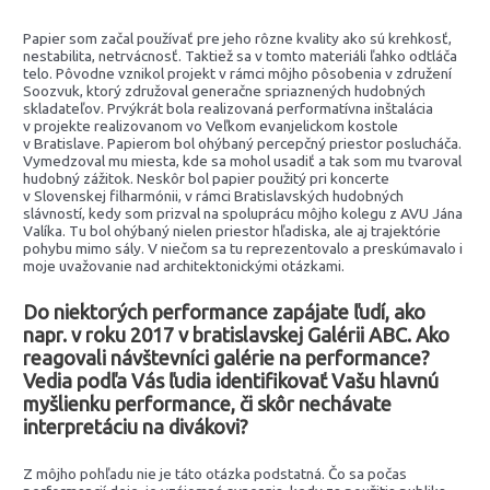
Papier som začal používať pre jeho rôzne kvality ako sú krehkosť,
nestabilita, netrvácnosť. Taktiež sa v tomto materiáli ľahko odtláča
telo. Pôvodne vznikol projekt v rámci môjho pôsobenia v združení
Soozvuk, ktorý združoval generačne spriaznených hudobných
skladateľov. Prvýkrát bola realizovaná performatívna inštalácia
v projekte realizovanom vo Veľkom evanjelickom kostole
v Bratislave. Papierom bol ohýbaný percepčný priestor poslucháča.
Vymedzoval mu miesta, kde sa mohol usadiť a tak som mu tvaroval
hudobný zážitok. Neskôr bol papier použitý pri koncerte
v Slovenskej filharmónii, v rámci Bratislavských hudobných
slávností, kedy som prizval na spoluprácu môjho kolegu z AVU Jána
Valíka. Tu bol ohýbaný nielen priestor hľadiska, ale aj trajektórie
pohybu mimo sály. V niečom sa tu reprezentovalo a preskúmavalo i
moje uvažovanie nad architektonickými otázkami.
Do niektorých performance zapájate ľudí, ako
napr. v roku 2017 v bratislavskej Galérii ABC. Ako
reagovali návštevníci galérie na performance?
Vedia podľa Vás ľudia identifikovať Vašu hlavnú
myšlienku performance, či skôr nechávate
interpretáciu na divákovi?
Z môjho pohľadu nie je táto otázka podstatná. Čo sa počas