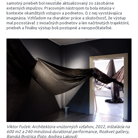
samotný priebeh bol neustále aktualizovaný zo zásobárne
externých impulzov. Pracovným nástrojom tu bola intuícia v
kontexte okamžitých vstupov a podnetov, či z nej vyvstávajúca
imaginácia. Vzhľadom na charakter práce a skutočnosť, že výstup
mal pozostávať z iniciačných podnetov a len načrtnutých trajektórií,
priebeh a finálny výstup boli postupné a nevypočítateľné.
Viktor Fuček: Architektúra vnútorných vzťahov, 2022, inštalácia na
600 m2 a 240 minútová durational performance, Rozkvet gallery,
Banská Bystrica (foto: Andrea Laková)