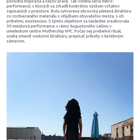
pôvodná inšpirácia a názov práce. Tak vznikla séria mikro-
performancií, v ktorých sa zrkadlí konkrétny výskum vzťahov
zapísaných v priestore. Bola vytvorená obrovská pletená štruktúra
zo zozbieraného materiálu s otlačkami obyvateľov mesta, s ich
príbehmi, existenciou. S týmto objektom sa následne zrealizovala
30 minútová performance v rámci Augustového salónu v
umeleckom centre Mothership NYC. Počas nej prebehol rituál,
snaha zmeniť vnútornú štruktúru, prepísať príbehy s liečebným
zámerom.