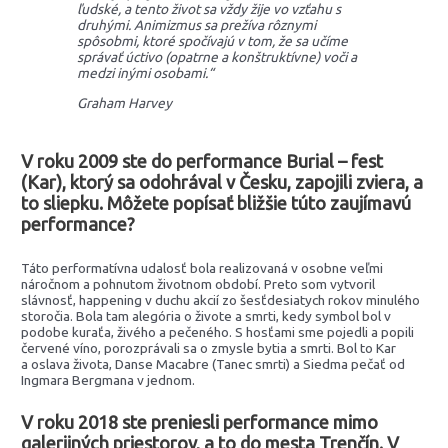
ľudské, a tento život sa vždy žije vo vzťahu s
druhými. Animizmus sa prežíva rôznymi
spôsobmi, ktoré spočívajú v tom, že sa učíme
správať úctivo (opatrne a konštruktívne) voči a
medzi inými osobami.“
Graham Harvey
V roku 2009 ste do performance Burial – fest
(Kar), ktorý sa odohrával v Česku, zapojili zviera, a
to sliepku. Môžete popísať bližšie túto zaujímavú
performance?
Táto performatívna udalosť bola realizovaná v osobne veľmi
náročnom a pohnutom životnom období. Preto som vytvoril
slávnosť, happening v duchu akcií zo šesťdesiatych rokov minulého
storočia. Bola tam alegória o živote a smrti, kedy symbol bol v
podobe kuraťa, živého a pečeného. S hosťami sme pojedli a popili
červené víno, porozprávali sa o zmysle bytia a smrti. Bol to Kar
a oslava života, Danse Macabre (Tanec smrti) a Siedma pečať od
Ingmara Bergmana v jednom.
V roku 2018 ste preniesli performance mimo
galerijných priestorov, a to do mesta Trenčín. V