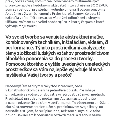
praxi, počas ktorej som už realizoval viacero multimediálnych
projektov spolu s hudobnými skladateľmi zo združenia SOOZVUK,
som sa rozhodol pre štúdium voľného umenia. Bol som prijatý na
Akadémiu výtvarných umění v Prahe k prof. Šejnovi, čo bola tá
najlepšia voľba. Túto cestu, so všetkými odbočkami a slepými
uličkami, vnímam ako veľmi obohacujúcu, z ktorej čerpám a ktorá
vyživuje moju tvorbu.
Vo svojej tvorbe sa venujete abstraktnej maľbe,
kombinovaným technikám, inštaláciám, videám, či
performance. Týmito prostriedkami analyzujete
témy zložitosti ľudských vzťahov prostredníctvom
hlbokého ponorenia sa do procesu tvorby.
Pomocou ktorého z vyššie uvedených umeleckých
prostriedkov sa Vám najlepšie vyjadruje hlavná
myšlienka Vašej tvorby a prečo?
Nepremýšľam nad tým v takýchto intenciách, teda
v kunsthistorickom delení na jednotlivé oblasti. Pre mňa je
prirodzené sa voľne pohybovať a vyjadrovať v rôznych médiách.
Prechádzať prirodzene medzi nimi. Ale asi najslobodnejšie
a najprirodzenejšie sa cítim v performancii. Tu vôbec nepremýšľam,
ako sú stanovené hranice. Sám si preskúmavam svoje limity, no
neustále zisťujem, že sú úplne inde, než som si myslel. Z toho
dôvodu inklinujem k prepájaniu rôznych médií a disciplín práve