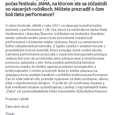
počas festivalu JAMA, na ktorom ste sa zúčastnili
vo viacerých ročníkoch. Môžete prezradiť o čom
boli tieto performance?
V rámci festivalu JAMA v roku 2021 sa objavuje transformačný
moment v performance 1.CB.10a, ktorá sa odohrala na tajchu Malá
Vodárenská v Banskej Štiavnici. Vzhľadom na technický charakter
umelo vybudovaného jazera bolo prirodzené zrealizovať
performance v kontexte môjho výskumu, ktorý sa zameriava na
ľuďmi vybudované prostredie. Z tajchu vyteká v umelom koryte s
pravidelným tvarom potôčik, ktorý prepája rôzne vodné plochy.
Samotná performance pracovala s viacerými koncepciami prístupu.
Jednou bol vnor do prostredia, jeho uchopovanie a stvárňovanie
pomocou splynutia s ním. Bola použitá animistická karnácia
pomocou masky do živého agenta pradávno existujúceho a
prebývajúceho v tomto prostredí. Bola to entita, plaziaca sa,
stúpajúca hore umelým kanálom v približne hodinovej performance.
Čas tu však nehral rolu, pretože vyjavenie sa dialo postupne, dávno,
ešte v neprítomnosti divákov. Tí prišli do už rozohranej situácie a
boli svedkami situácie vychádzajúcej z jednej z najznámejších haiku
„Žaba“ od spoluzakladateľa tohto básnického štýlu Bašóa Macuoa:
Prastarý rybník
Žaba doň skočí
Žblnk!