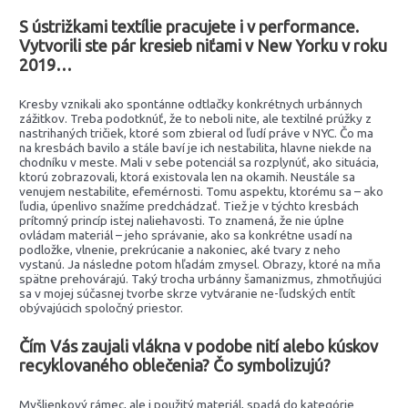
S ústrižkami textílie pracujete i v performance.
Vytvorili ste pár kresieb niťami v New Yorku v roku
2019…
Kresby vznikali ako spontánne odtlačky konkrétnych urbánnych
zážitkov. Treba podotknúť, že to neboli nite, ale textilné prúžky z
nastrihaných tričiek, ktoré som zbieral od ľudí práve v NYC. Čo ma
na kresbách bavilo a stále baví je ich nestabilita, hlavne niekde na
chodníku v meste. Mali v sebe potenciál sa rozplynúť, ako situácia,
ktorú zobrazovali, ktorá existovala len na okamih. Neustále sa
venujem nestabilite, efemérnosti. Tomu aspektu, ktorému sa – ako
ľudia, úpenlivo snažíme predchádzať. Tiež je v týchto kresbách
prítomný princíp istej naliehavosti. To znamená, že nie úplne
ovládam materiál – jeho správanie, ako sa konkrétne usadí na
podložke, vlnenie, prekrúcanie a nakoniec, aké tvary z neho
vystanú. Ja následne potom hľadám zmysel. Obrazy, ktoré na mňa
spätne prehovárajú. Taký trocha urbánny šamanizmus, zhmotňujúci
sa v mojej súčasnej tvorbe skrze vytváranie ne-ľudských entít
obývajúcich spoločný priestor.
Čím Vás zaujali vlákna v podobe nití alebo kúskov
recyklovaného oblečenia? Čo symbolizujú?
Myšlienkový rámec, ale i použitý materiál, spadá do kategórie