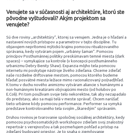
Venujete sa v súčasnosti aj architektúre, ktorú ste
pôvodne vyštudovali? Akým projektom sa
venujete?
Sú dve roviny „architektúry“, ktorej sa venujem. Jedna je o hľadaní a
nastavení nových prístupov a parametrov v tejto disciplíne. Tu
objavujem neprítomnú mýtickú krajinu pomocou ritualizovaného
správania, kedy vytváram pojem „urbánny šaman“. Pomocou
princípov Posthumánnej politiky preskúmavam temné miesta (dark
spaces) – vymykajúce sa kontrole (v koncepcii posthumánneho
urbanizmu Debry Benity Shaw). Expanzia môjho tela pomocou
internetu mi poskytuje nástroje živého zdieľania. Chceme zdieľať
naše rozdielne driftovanie mestom, pomocou ktorého budeme
hľadať posvätné miesta ležiace mimo racionalizovaný po(nad)hľad.
K tomu v duchu nového animizmu vytváram aliancie s humánnymi a
non-humánnymi kreatúrami obývajúcimi mesto (od holubov po
E.Coli). Pri tom používam svoje telo nekorektne, tak aby nezapadalo
do predstavy, ako sa majú telá v meste správať. Chcem narúšať
tieto urbánne kódy pomocou performance. Performer sa vymyká
predstave kontrolovaného tela svojím „škaredým“ správaním.
Druhou rovinou je tvarovanie spoločnej sociálnej architektúry, kedy
pomocou psychosomatických workshopov zdieľam svoj znalostný
repertoár s verejnosťou a tak pozmeňujem pohľad a prístup na
zdieľaný budovaný priestor. Je to snaha o zjemňovanie