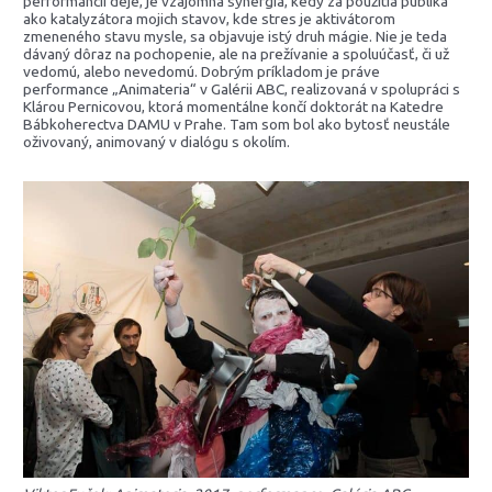
performancií deje, je vzájomná synergia, kedy za použitia publika
ako katalyzátora mojich stavov, kde stres je aktivátorom
zmeneného stavu mysle, sa objavuje istý druh mágie. Nie je teda
dávaný dôraz na pochopenie, ale na prežívanie a spoluúčasť, či už
vedomú, alebo nevedomú. Dobrým príkladom je práve
performance „Animateria“ v Galérii ABC, realizovaná v spolupráci s
Klárou Pernicovou, ktorá momentálne končí doktorát na Katedre
Bábkoherectva DAMU v Prahe. Tam som bol ako bytosť neustále
oživovaný, animovaný v dialógu s okolím.