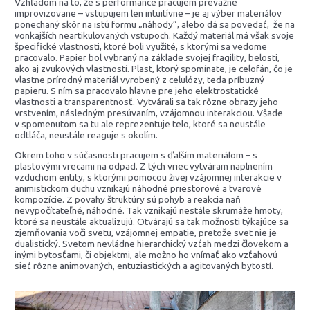
Vzhľadom na to, že s performance pracujem prevažne
improvizovane – vstupujem len intuitívne – je aj výber materiálov
ponechaný skôr na istú formu „náhody“, alebo dá sa povedať, že na
vonkajších neartikulovaných vstupoch. Každý materiál má však svoje
špecifické vlastnosti, ktoré boli využité, s ktorými sa vedome
pracovalo. Papier bol vybraný na základe svojej fragility, belosti,
ako aj zvukových vlastností. Plast, ktorý spomínate, je celofán, čo je
vlastne prírodný materiál vyrobený z celulózy, teda príbuzný
papieru. S ním sa pracovalo hlavne pre jeho elektrostatické
vlastnosti a transparentnosť. Vytvárali sa tak rôzne obrazy jeho
vrstvením, následným presúvaním, vzájomnou interakciou. Všade
v spomenutom sa tu ale reprezentuje telo, ktoré sa neustále
odtláča, neustále reaguje s okolím.
Okrem toho v súčasnosti pracujem s ďalším materiálom – s
plastovými vrecami na odpad. Z tých vriec vytváram naplnením
vzduchom entity, s ktorými pomocou živej vzájomnej interakcie v
animistickom duchu vznikajú náhodné priestorové a tvarové
kompozície. Z povahy štruktúry sú pohyb a reakcia naň
nevypočítateľné, náhodné. Tak vznikajú nestále skrumáže hmoty,
ktoré sa neustále aktualizujú. Otvárajú sa tak možnosti týkajúce sa
zjemňovania voči svetu, vzájomnej empatie, pretože svet nie je
dualistický. Svetom nevládne hierarchický vzťah medzi človekom a
inými bytosťami, či objektmi, ale možno ho vnímať ako vzťahovú
sieť rôzne animovaných, entuziastických a agitovaných bytostí.