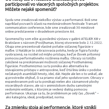
participovali vo viacerých spoločných projektov.
Môžete nejaké spomenúť?
Spolu sme zrealizovali niekoľko výstav a performancií. Boli sme
napríklad pozvaní k účasti na medzinárodnom festivale Transart
communication conference, kde sme zrealizovali 30 minútové
online predstavenie v divadelnom priestore A4.
Spomenul by som ešte aj poslednú výstavu v galérii ATELIER XIII v
Bratislave s názvom (Post)human, ktorej otvorenie bolo 2.12.2022.
Obaja sme prezentovali vlastné poňatie súčasnej figurácie v
maľbe. U Natálii je to zobrazovacia poloha, kedy je figúra fyzicky
vyobrazená, na rozdiel od môjho prístupu, keď je človek prítomný
pomocou performatívneho rozšírenia maľby. Obrazy sú totižto
založené na preskúmavaní možnosti súčasnej Posthumánnej
figurácie. Posthumnizmus sa tu ponúka ako alternatíva ku
stávajúcemu prístupu v antropocéne, keď črtá líniu úniku v podobe
nečakaných asambláží hmoty, ideí, dát. Nejde ale len o to unikať, ale
aj prostredie ohýbať, či sa priamo stať jeho spolutvorcom. Obrazy v
expandovanom poli sa tu ponúkajú nielen ako záznamové plochy
viscerálnych stavov, ale sú v animistickom duchu samotnými
vedomými entitami, s ktorými je vedený dialóg pomocou
performance. Ukazuje sa tu, že problémom je celý čas „človek“ –
ako kategória, ideál, predpoklad, norma.
Za zmienku stoja aj performencie, ktoré vznikli