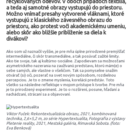
recyklovaných odevov. V oboch prípadoch textília,
a teda aj samotné obrazy vystupujú do priestoru.
Možno vnímať presahy vytvorené vláknami, ktoré
vystupujú z klasického závesného obrazu do
priestoru, ako protest voči akademickému umeniu,
alebo skôr ako bližšie priblíženie sa diela k
divákovi?
Ako som už naznačil vyššie, je pre mňa úplne prirodzené premýšľať
intermediálne, či skôr transmediálne, a tak posúvať zažité limity.
Ako tie svoje, tak aj kultúrno-sociálne. Zapodievam sa možnosťami
asymetrického nazerania na zaužívanú predstavu, ktorú mám(e) o
sebe samých, ale vlastne o všeličom. Tak sa pomyselne snažím
otvárať (si) oči, pozerať na svet novým spôsobom, rozdielnou
percepciou. Je to o zmene myslenia, korelácii predstáv. Toto
všetko sa následne reflektuje v mojom prístupe k tvorbe. Pre mňa
je to prirodzený experiment. Je to o rozšírení, posune, hľadaní a
nachádzaní, strácaní sa a objavovaní.
Viktor Fuček: Rekontextualizácia obrazu, 2021, kombinovaná
technika, 2,6×5,2 m, zo série Hypertextualita, Fotografia z výstavy
Pletenie reality, 2021, Mestská galéria, Rimavská Sobota. (foto:
Eva Benková)