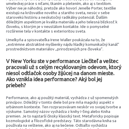
umeleckej práce s niťami, tkaním a pletením, ako aj s textilom.
Výber nie je náhodný, pretože ako hovorí Jenelle Porter, textílie
existujú na križovatke nového a starého sveta, nesúc v sebe
starovekú históriu a neskutočný radikálny potenciál. Ďalším
dôležitým aspektom je kvalita materiálu a jeho telesná blízkosť k
človeku, s ktorým je v neustálom kontakte. Ide o pomyselné
rozšírenie tela v kontakte s exterioritou sveta.
Umelkyňa a spisovateľka Irene Waller poukázala na to, že
„extrémne abstraktné myšlienky nájdu hladký komunikačný kanál“
prostredníctvom materiálov „prirodzených pre človeka“.
V New Yorku ste v performance Liečiteľ a veštec
pracovali už s celým recyklovaným odevom, ktorý
niesol odtlačok osoby žijúcej na danom mieste.
Ako vznikla idea performance? Aký bol jej
priebeh?
Performance, ako aj použitý materiál, vychádza z už spomenutých
princípov. Dôležitý v tomto diele bol pre mňa magický aspekt v
urbánnom kontexte. Ten rozpracovávam neskôr vo svojej tvorbe a
výskume. Samotný názov vychádza z knihy I-ťing alebo Kniha
premien. Je to najstarší čínsky klasický text. Metaforicky popisuje
kozmologické a filozofické predstavy. Táto starodávna kniha sa
používala na veštenie, ako aj na liečenie. Odtiaľto vychádza