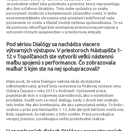
Je potrebné vidieť túto prázdnotu a priestor, ktorý reprezentuje,
ako živú vzťahovú štruktúru. Toto úsilie vychádza zo snahy
porozumieť zložitosti a komplexnosti súčasného sveta. V dobe
environmentálneho ohrozenia sme prinútení redefinovať naše
postavenie vo svete a hľadať možné riešenia spolunažívania. To sa
dá pomocou rekonfigurácie existujúcej priestorovej percepcie a
vytvorení rôznych spojenectiev v priestorovej empatii.
Pod sériou Dialógy sa nachádza viacero
výtvarných výstupov. V priestoroch Nástupišťa 1-
12 v Topoľčanoch ste vytvorili veľkú nástennú
maľbu spojenú s performance. Čo zobrazovala
maľba? S kým ste na nej spolupracovali?
Mám pocit, že séria Dialógov nebola nikdy dostatočne
odkomunikovaná, aj keď bola vystavená na finálovej výstave ceny
Oskára Čepana v roku 2015 v Košiciach. Vystavené práce
pojednávali skôr o vzájomnej starostlivosti, ako o estetickom
produkte. Snažil som sa viesť dialógy, kedy z dvoch tiel vznikalo
telo tretie. Nie ako kombinácia, ale ako samostatná entita. To bolo i
snahou v práci pre Nástupište 1-12, kde ale tých tiel bolo oveľa viac.
Bolo zaujímavé, čo nakoniec z toho vzniklo. Práca provokujúca
verejný priestor, vyvolávajúca veľmi protichodné reakcie.