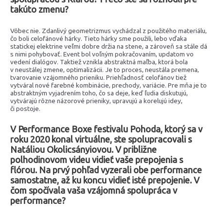
takúto zmenu?
Vôbec nie. Zdanlivý geometrizmus vychádzal z použitého materiálu,
čo boli celofánové hárky. Tieto hárky sme použili, lebo vďaka
statickej elektrine veľmi dobre držia na stene, a zároveň sa stále dá
s nimi pohybovať. Event bol voľným pokračovaním, updatom vo
vedení dialógov. Taktiež vznikla abstraktná maľba, ktorá bola
v neustálej zmene, optimalizácii. Je to proces, neustála premena,
tvarovanie vzájomného prieniku. Priehľadnosť celofánov tiež
vytváral nové farebné kombinácie, prechody, variácie. Pre mňa je to
abstraktným vyjadrením toho, čo sa deje, keď ľudia diskutujú,
vytvárajú rôzne názorové prieniky, upravujú a korelujú idey,
či postoje.
V Performance Boxe festivalu Pohoda, ktorý sa v
roku 2020 konal virtuálne, ste spolupracovali s
Natáliou Okolicsányiovou. V približne
polhodinovom videu vidieť vaše prepojenia s
flórou. Na prvý pohľad vyzerali obe performance
samostatne, až ku koncu vidieť isté prepojenie. V
čom spočívala vaša vzájomná spolupráca v
performance?