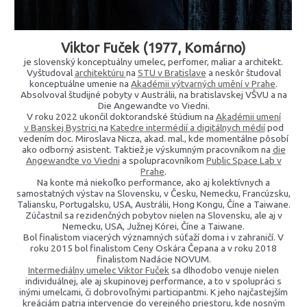
Viktor Fuček (1977, Komárno)
je slovenský konceptuálny umelec, perfomer, maliar a architekt.
Vyštudoval
architektúru
na
STU v Bratislave
a neskôr študoval
konceptuálne umenie na
Akadémii výtvarných umění v Prahe
.
Absolvoval študijné pobyty v Austrálii, na bratislavskej VŠVU a na
Die Angewandte vo Viedni.
V roku 2022 ukončil doktorandské štúdium na
Akadémii umení
v Banskej Bystrici
na
Katedre intermédií a digitálnych médií
pod
vedením doc. Miroslava Nicza, akad. mal., kde momentálne pôsobí
ako odborný asistent. Taktiež je výskumným pracovníkom na
die
Angewandte vo Viedni
a spolupracovníkom
Public Space Lab v
Prahe
.
Na konte má niekoľko performance, ako aj kolektívnych a
samostatných výstav na Slovensku, v Česku, Nemecku, Francúzsku,
Taliansku, Portugalsku, USA, Austrálii, Hong Kongu, Číne a Taiwane.
Zúčastnil sa rezidenčných pobytov nielen na Slovensku, ale aj v
Nemecku, USA, Južnej Kórei, Číne a Taiwane.
Bol finalistom viacerých významných súťaží doma i v zahraničí. V
roku 2015 bol finalistom Ceny Oskára Čepana a v roku 2018
finalistom Nadácie NOVUM.
Intermediálny umelec Viktor Fuček
sa dlhodobo venuje nielen
individuálnej, ale aj skupinovej performance, a to v spolupráci s
inými umelcami, či dobrovoľnými participantmi. K jeho najčastejším
kreáciám patria intervencie do verejného priestoru, kde nosným