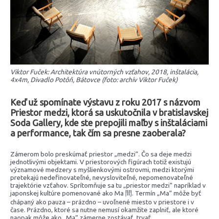
Viktor Fuček: Architektúra vnútorných vzťahov, 2018, inštalácia,
4x4m, Divadlo Potôň, Bátovce (foto: archív Viktor Fuček)
Keď už spomínate výstavu z roku 2017
s názvom
Priestor medzi, ktorá sa uskutočnila v bratislavskej
Soda Gallery, kde ste prepojili maľby s inštaláciami
a performance, tak čím sa presne zaoberala?
Zámerom bolo preskúmať priestor „medzi“. Čo sa deje medzi
jednotlivými objektami. V priestorových figúrach totiž existujú
významové medzery s myšlienkovými ostrovmi, medzi ktorými
pretekajú nedefinovateľné, nevysloviteľné, nepomenovateľné
trajektórie vzťahov. Sprítomňuje sa tu „priestor medzi“ napríklad v
japonskej kultúre pomenované ako Ma 間. Termín „Ma“ môže byť
chápaný ako pauza – prázdno – uvoľnené miesto v priestore i v
čase. Prázdno, ktoré sa nutne nemusí okamžite zaplniť, ale ktoré
naopak môže ako „Ma“ zámerne zostávať, trvať.