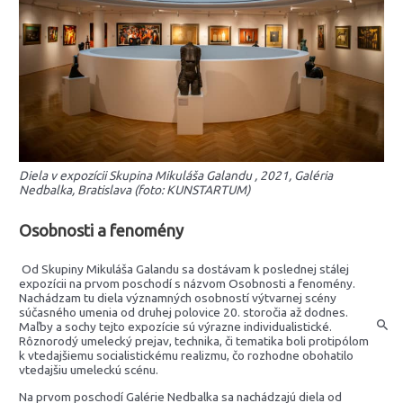
Diela v expozícii Skupina Mikuláša Galandu , 2021, Galéria
Nedbalka, Bratislava (foto: KUNSTARTUM)
Osobnosti a fenomény
Od Skupiny Mikuláša Galandu sa dostávam k poslednej stálej
expozícii na prvom poschodí s názvom Osobnosti a fenomény.
Nachádzam tu diela významných osobností výtvarnej scény
súčasného umenia od druhej polovice 20. storočia až dodnes.
Maľby a sochy tejto expozície sú výrazne individualistické.
Rôznorodý umelecký prejav, technika, či tematika boli protipólom
k vtedajšiemu socialistickému realizmu, čo rozhodne obohatilo
vtedajšiu umeleckú scénu.
Na prvom poschodí Galérie Nedbalka sa nachádzajú diela od