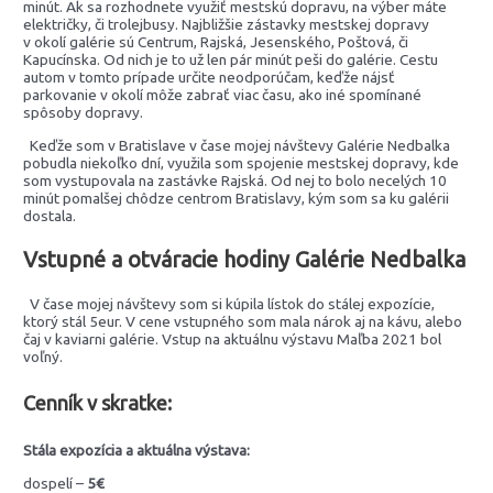
minút. Ak sa rozhodnete využiť mestskú dopravu, na výber máte
električky, či trolejbusy. Najbližšie zástavky mestskej dopravy
v okolí galérie sú Centrum, Rajská, Jesenského, Poštová, či
Kapucínska. Od nich je to už len pár minút peši do galérie. Cestu
autom v tomto prípade určite neodporúčam, keďže nájsť
parkovanie v okolí môže zabrať viac času, ako iné spomínané
spôsoby dopravy.
Keďže som v Bratislave v čase mojej návštevy Galérie Nedbalka
pobudla niekoľko dní, využila som spojenie mestskej dopravy, kde
som vystupovala na zastávke Rajská. Od nej to bolo necelých 10
minút pomalšej chôdze centrom Bratislavy, kým som sa ku galérii
dostala.
Vstupné a otváracie hodiny Galérie Nedbalka
V čase mojej návštevy som si kúpila lístok do stálej expozície,
ktorý stál 5eur. V cene vstupného som mala nárok aj na kávu, alebo
čaj v kaviarni galérie. Vstup na aktuálnu výstavu Maľba 2021 bol
voľný.
Cenník v skratke:
Stála expozícia a aktuálna výstava:
dospelí –
5€