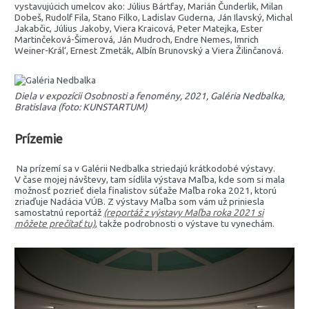
vystavujúcich umelcov ako: Július Bártfay, Marián Čunderlik, Milan
Dobeš, Rudolf Fila, Stano Filko, Ladislav Guderna, Ján Ilavský, Michal
Jakabčic, Július Jakoby, Viera Kraicová, Peter Matejka, Ester
Martinčeková-Šimerová, Ján Mudroch, Endre Nemes, Imrich
Weiner-Král‘, Ernest Zmeták, Albín Brunovský a Viera Žilinčanová.
Diela v expozícii Osobnosti a fenomény, 2021, Galéria Nedbalka,
Bratislava (foto: KUNSTARTUM)
Prízemie
Na prízemí sa v Galérii Nedbalka striedajú krátkodobé výstavy.
V čase mojej návštevy, tam sídlila výstava Maľba, kde som si mala
možnosť pozrieť diela finalistov súťaže Maľba roka 2021, ktorú
zriaďuje Nadácia VÚB. Z výstavy Maľba som vám už priniesla
samostatnú reportáž
(reportáž z výstavy Maľba roka 2021 si
môžete prečítať tu)
, takže podrobnosti o výstave tu vynechám.