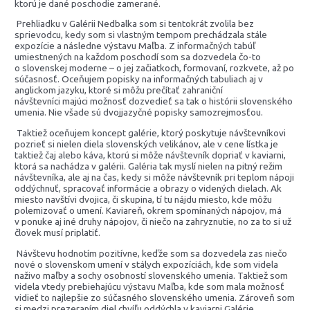
ktorú je dané poschodie zamerané.
Prehliadku v Galérii Nedbalka som si tentokrát zvolila bez
sprievodcu, kedy som si vlastným tempom prechádzala stále
expozície a následne výstavu Maľba. Z informačných tabúľ
umiestnených na každom poschodí som sa dozvedela čo-to
o slovenskej moderne – o jej začiatkoch, formovaní, rozkvete, až po
súčasnosť. Oceňujem popisky na informačných tabuliach aj v
anglickom jazyku, ktoré si môžu prečítať zahraniční
návštevníci majúci možnosť dozvedieť sa tak o histórii slovenského
umenia. Nie všade sú dvojjazyčné popisky samozrejmosťou.
Taktiež oceňujem koncept galérie, ktorý poskytuje návštevníkovi
pozrieť si nielen diela slovenských velikánov, ale v cene lístka je
taktiež čaj alebo káva, ktorú si môže návštevník dopriať v kaviarni,
ktorá sa nachádza v galérii. Galéria tak myslí nielen na pitný režim
návštevníka, ale aj na čas, kedy si môže návštevník pri teplom nápoji
oddýchnuť, spracovať informácie a obrazy o videných dielach. Ak
miesto navštívi dvojica, či skupina, tí tu nájdu miesto, kde môžu
polemizovať o umení. Kaviareň, okrem spomínaných nápojov, má
v ponuke aj iné druhy nápojov, či niečo na zahryznutie, no za to si už
človek musí priplatiť.
Návštevu hodnotím pozitívne, keďže som sa dozvedela zas niečo
nové o slovenskom umení v stálych expozíciách, kde som videla
naživo maľby a sochy osobností slovenského umenia. Taktiež som
videla vtedy prebiehajúcu výstavu Maľba, kde som mala možnosť
vidieť to najlepšie zo súčasného slovenského umenia. Zároveň som
si medzi prezeraním diel chvíľu oddýchla v kaviarni Galérie