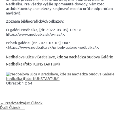
Nedbalka. Pre všetky vyššie spomenuté dôvody, vám toto
architektonicky a umelecky zaujímavé miesto určite odporúčam
navštíviť.
Zoznam bibliografických odkazov:
O galérii Nedbalka, [cit. 2022-03-05]. URL: <
https://www.nedbalka.sk/o-nas/>.
Príbeh galérie, [cit. 2022-03-05]. URL:
<https://www.nedbalka.sk/pribeh-galerie-nedbalka/>.
Nedbalova ulica v Bratislave, kde sa nachádza budova Galérie
Nedbalka (foto: KUNSTARTUM)
Obrázok 1 z 64
Navigácia
←
Predchádzajúci Článok
v
Ďalší Článok
→
článku