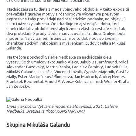
už okrem maliarskeho umenia víta i sochárske.
Nachádzajú sa tu diela z medzivojnového obdobia. V tejto expozícii
prevažujú figurálne motívy s rôznorodým výtvarným prejavom –
expresívne ťahy prevládajú nad realistickým podaním, no objavujú
sa tu i náznaky kubizmu. Odzrkadľuje to aj vtedajšiu dobu, keď
umelci hľadali v období neustálych zmien vlastnú cestu. Vznikli tak
dva protikladné prúdy. Jeden nadväzoval na tradíciu. Druhým bola
moderna. Najvýraznejšími umelcami tejto doby boli so svojimi
charakteristickými rukopismi a myšlienkami Ľudovít Fulla a Mikuláš
Galanda.
Na treťom poschodí Galérie Nedbalka sa nachádzajú diela
vystavujúcich umelcov ako: Janko Alexy, Jakub Bauernfreund, Miloš
Alexander Bazovský, Martin Benka, Ladislav Čemický, Ľudovít Fulla,
Mikuláš Galanda, Jan Hála, Vincent Hložník, Cyprián Majerník, Gustáv
Mallý, Ester Martinčeková-Šimerová, Ján Mudroch, Andrej Nemeš,
František Reichentál, Arnold P. Weisz-Kubínčan, Imrich Weiner-Kráľ a
Ján Želibský.
Diela v expozícii Výtvarná moderna Slovenska, 2021, Galéria
Nedbalka, Bratislava (foto: KUNSTARTUM)
Skupina Mikuláša Galandu