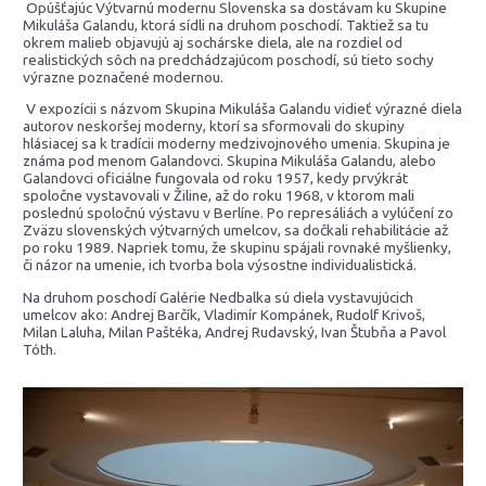
Opúšťajúc Výtvarnú modernu Slovenska sa dostávam ku Skupine
Mikuláša Galandu, ktorá sídli na druhom poschodí. Taktiež sa tu
okrem malieb objavujú aj sochárske diela, ale na rozdiel od
realistických sôch na predchádzajúcom poschodí, sú tieto sochy
výrazne poznačené modernou.
V expozícii s názvom Skupina Mikuláša Galandu vidieť výrazné diela
autorov neskoršej moderny, ktorí sa sformovali do skupiny
hlásiacej sa k tradícii moderny medzivojnového umenia. Skupina je
známa pod menom Galandovci. Skupina Mikuláša Galandu, alebo
Galandovci oficiálne fungovala od roku 1957, kedy prvýkrát
spoločne vystavovali v Žiline, až do roku 1968, v ktorom mali
poslednú spoločnú výstavu v Berlíne. Po represáliách a vylúčení zo
Zväzu slovenských výtvarných umelcov, sa dočkali rehabilitácie až
po roku 1989. Napriek tomu, že skupinu spájali rovnaké myšlienky,
či názor na umenie, ich tvorba bola výsostne individualistická.
Na druhom poschodí Galérie Nedbalka sú diela vystavujúcich
umelcov ako: Andrej Barčík, Vladimír Kompánek, Rudolf Krivoš,
Milan Laluha, Milan Paštéka, Andrej Rudavský, Ivan Štubňa a Pavol
Tóth.