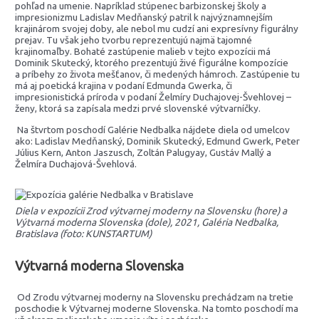
pohľad na umenie. Napríklad stúpenec barbizonskej školy a
impresionizmu Ladislav Medňanský patril k najvýznamnejším
krajinárom svojej doby, ale nebol mu cudzí ani expresívny figurálny
prejav. Tu však jeho tvorbu reprezentujú najmä tajomné
krajinomaľby. Bohaté zastúpenie malieb v tejto expozícii má
Dominik Skutecký, ktorého prezentujú živé figurálne kompozície
a príbehy zo života mešťanov, či medených hámroch. Zastúpenie tu
má aj poetická krajina v podaní Edmunda Gwerka, či
impresionistická príroda v podaní Želmíry Duchajovej-Švehlovej –
ženy, ktorá sa zapísala medzi prvé slovenské výtvarníčky.
Na štvrtom poschodí Galérie Nedbalka nájdete diela od umelcov
ako: Ladislav Medňanský, Dominik Skutecký, Edmund Gwerk, Peter
Július Kern, Anton Jaszusch, Zoltán Palugyay, Gustáv Mallý a
Želmíra Duchajová-Švehlová.
Diela v expozícii Zrod výtvarnej moderny na Slovensku (hore) a
Výtvarná moderna Slovenska (dole), 2021, Galéria Nedbalka,
Bratislava (foto: KUNSTARTUM)
Výtvarná moderna Slovenska
Od Zrodu výtvarnej moderny na Slovensku prechádzam na tretie
poschodie k Výtvarnej moderne Slovenska. Na tomto poschodí ma