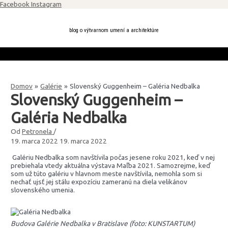
Preskočiť
Facebook
Instagram
na
obsah
blog o výtvarnom umení a architektúre
Domov
Galérie
Slovenský Guggenheim – Galéria Nedbalka
Slovenský Guggenheim –
Galéria Nedbalka
Od
Petronela
/
19. marca 2022
19. marca 2022
Galériu Nedbalka som navštívila počas jesene roku 2021, keď v nej
prebiehala vtedy aktuálna výstava Maľba 2021. Samozrejme, keď
som už túto galériu v hlavnom meste navštívila, nemohla som si
nechať ujsť jej stálu expozíciu zameranú na diela velikánov
slovenského umenia.
Budova Galérie Nedbalka v Bratislave (foto: KUNSTARTUM)