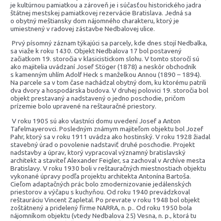
je kultúrnou pamiatkou a zároveň je i súčasťou historického jadra
štátnej mestskej pamiatkovej rezervácie Bratislava. Jedná sa
o obytný meštiansky dom nájomného charakteru, ktorý je
umiestnený v radovej zástavbe Nedbalovej ulice.
Prvý písomný záznam týkajúci sa parcely, kde dnes stojí Nedbalka,
sa viaže k roku 1430. Objekt Nedbalova 17 bol postavený
začiatkom 19. storočia v klasicistickom slohu. V tomto storočí sú
ako majitelia uvádzaní Josef Stöger (1878) a neskôr obchodník
s kamenným uhlím Adolf Heck s manželkou Annou (1890 – 1894).
Na parcele sa v tom čase nachádzal obytný dom, ku ktorému patrili
dva dvory a hospodárska budova. V druhej polovici 19. storočia bol
objekt prestavaný a nadstavený o jedno poschodie, pričom
prízemie bolo upravené na reštauračné priestory.
V roku 1905 sú ako vlastníci domu uvedení Josef a Anton
Tafelmayerovci. Posledným známym majiteľom objektu bol Jozef
Pahr, ktorý sa v roku 1911 uvádza ako hostinský. V roku 1928 žiadal
stavebný úrad o povolenie nadstaviť druhé poschodie. Projekt
nadstavby a úprav, ktorý vypracoval významný bratislavský
architekt a staviteľ Alexander Feigler, sa zachoval v Archíve mesta
Bratislavy. V roku 1930 boli v reštauračných miestnostiach objektu
vykonané úpravy podľa projektu architekta Antonína Bartoša.
Cieľom adaptačných prác bolo zmodernizovanie jedálenských
priestorov a výčapu s kuchyňou. Od roku 1940 prevádzkoval
reštauráciu Vincent Zapletal. Po prevrate v roku 1948 bol objekt
zoštátnený a pridelený firme NARRA, n. p.. Od roku 1950 bola
nájomníkom objektu (vtedy Nedbalova 25) Vesna, n. p., ktorá tu