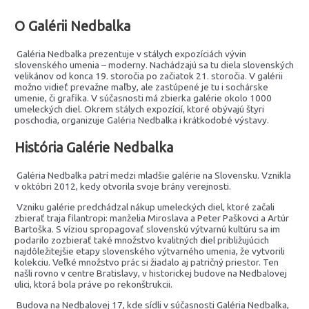
O Galérii Nedbalka
Galéria Nedbalka prezentuje v stálych expozíciách vývin
slovenského umenia – moderny. Nachádzajú sa tu diela slovenských
velikánov od konca 19. storočia po začiatok 21. storočia. V galérii
možno vidieť prevažne maľby, ale zastúpené je tu i sochárske
umenie, či grafika. V súčasnosti má zbierka galérie okolo 1000
umeleckých diel. Okrem stálych expozícií, ktoré obývajú štyri
poschodia, organizuje Galéria Nedbalka i krátkodobé výstavy.
História Galérie Nedbalka
Galéria Nedbalka patrí medzi mladšie galérie na Slovensku. Vznikla
v októbri 2012, kedy otvorila svoje brány verejnosti.
Vzniku galérie predchádzal nákup umeleckých diel, ktoré začali
zbierať traja filantropi: manželia Miroslava a Peter Paškovci a Artúr
Bartoška. S víziou spropagovať slovenskú výtvarnú kultúru sa im
podarilo zozbierať také množstvo kvalitných diel približujúcich
najdôležitejšie etapy slovenského výtvarného umenia, že vytvorili
kolekciu. Veľké množstvo prác si žiadalo aj patričný priestor. Ten
našli rovno v centre Bratislavy, v historickej budove na Nedbalovej
ulici, ktorá bola práve po rekonštrukcii.
Budova na Nedbalovej 17, kde sídli v súčasnosti Galéria Nedbalka,