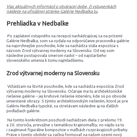
Viac aktuálnych informácií o otváracej dobe, či vstupenkách
nájdete na oficiálnej stránke Galérie Nedbalka tu
.
Prehliadka v Nedbalke
Po zaplatení vstupného na recepcii nachádzajúcej sa na prízemí
Galérie Nedbalka, som sa vydala na odporúčanie pracovníka galérie
na najvrchnejšie poschodie, kde sa nachádza stála expozícia s
názvom Zrod výtvarnej moderny na Slovensku. Od nej som
následne postupovala smerom nadol – od najstaršieho
slovenského umenia k tomu najmladšiemu.
Zrod výtvarnej moderny na Slovensku
Vchádzam na štvrté poschodie, kde sa nachádza expozícia Zrod
výtvarnej moderny na Slovensku. Očaruje ma tu architektonické
riešenie galérie – jej kruhové riešenie interiéru, kde sú po obvode
umiestené obrazy. S týmto architektonickým riešením, ktoré je pre
Galériu Nedbalka typické, sa stretávam následne aj na ďalších
podlažiach galérie.
Na tomto konkrétnom poschodí nachádzam diela z prelomu 19.
a 20. storočia, prevažne s tematikou krajinomaľby, no nájdu sa tu
i zaujímavé figurálne kompozície v maľbách rozprávajúcich príbehy.
Práve v tomto období sa začína formovať na našom území nový