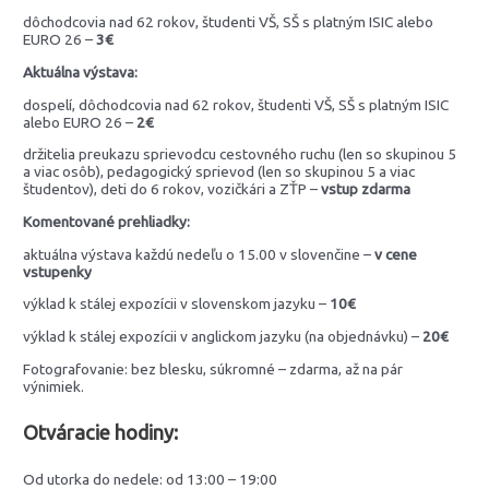
dôchodcovia nad 62 rokov, študenti VŠ, SŠ s platným ISIC alebo
EURO 26 –
3€
Aktuálna výstava:
dospelí, dôchodcovia nad 62 rokov, študenti VŠ, SŠ s platným ISIC
alebo EURO 26 –
2€
držitelia preukazu sprievodcu cestovného ruchu (len so skupinou 5
a viac osôb), pedagogický sprievod (len so skupinou 5 a viac
študentov), deti do 6 rokov, vozičkári a ZŤP –
vstup zdarma
Komentované prehliadky:
aktuálna výstava každú nedeľu o 15.00 v slovenčine –
v cene
vstupenky
výklad k stálej expozícii v slovenskom jazyku –
10€
výklad k stálej expozícii v anglickom jazyku (na objednávku) –
20€
Fotografovanie: bez blesku, súkromné – zdarma, až na pár
výnimiek.
Otváracie hodiny:
Od utorka do nedele: od 13:00 – 19:00