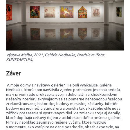
Výstava Maľba, 2021, Galéria Nedbalka, Bratislava (foto:
KUNSTARTUM)
Záver
A moje dojmy z návštevy galérie? Tie boli vynikajúce. Galéria
Nedbalka, ktorú som navštívila v jednu pochmúrnu jesennú nedeľu,
ma v prvom rade prekvapila svojim dokonalým architektonickým
riešením interiéru skrývajúcim sa za pomerne nenápadnou fasádou
zrekonštruovanej historickej budovy mestskej zástavby. Interiér
budovy má jedinečnú atmosféru a ponúka tak z každého uhlu nový
zážitok prezerania si vystavených diel. Za zmienku stoja aj detaily,
ktoré dopĺňajú celkový dojem z architektonického riešenia galérie.
Nimi sú napríklad zaujímavo riešené výťahy, ktoré ilustrujú
v momente, ako vstúpite na dané poschodie, obsah expozície, na