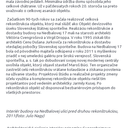
mala závodnú jedáleň. Minimálna údržba domu spôsobila jeho
celkové chátranie. Už v päťdesiatych rokoch 20. storočia sa preto
uvažovalo o celkovej asanácii objektu.
Začiatkom 90-tych rokov sa začala realizovať celková
rekonštrukcia objektu, ktorý mal slúžiť ako Objekt devízového
úseku Slovenskej štátnej sporiteľne. Realizáciu rekonštrukcie a
dostavby budovy na Nedbalovej 17 mali na starosti architekti
Viktória Cvengrošová a Virgil Droppa. V roku 1995 získali títo
architekti Cenu Dušana Jurkoviča za rekonštrukciu a dostavbu
vtedajšej pobočky Slovenskej sporiteľne. Budova na Nedbalovej 17
bola od pôvodného majiteľa odkúpená v roku 2011 s myšlienkou
zriadiť v nej umeleckú galériu pre širokú verejnosť. Slovenská
sporiteľňa, a. s. tak po dobudovaní svojej novej modernej centrály
uvoľnila objekt, ktorý objavil staviteľ Maroš Búci. Ten organizačne
zastrešil celú rekonštrukciu vrátane kolaudácie a získania povolenia
na užívanie stavby. Projektovú štúdiu a realizačné projekty zmeny
účelu využitia a komplexnej rekonštrukcie objektu riešil tím
projektantov pod vedením architektky Jarmily Kusej. Po
rekonštrukcii objekt už disponoval bezbariérovým prístupom do
všetkých priestorov.
Interiér budovy na Nedbalovej ulici pred druhou rekonštrukciou,
2011(foto: Julo Nagy)