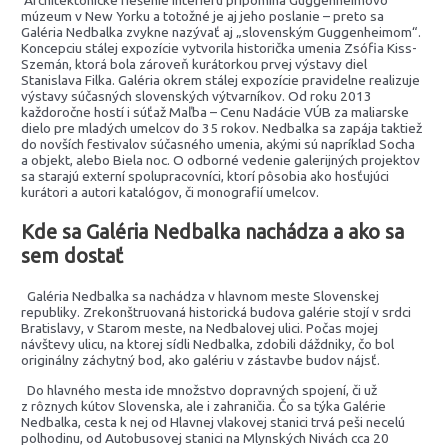
Architektonické riešenie interiéru pripomína Guggenheimovo
múzeum v New Yorku a totožné je aj jeho poslanie – preto sa
Galéria Nedbalka zvykne nazývať aj „slovenským Guggenheimom“.
Koncepciu stálej expozície vytvorila historička umenia Zsófia Kiss-
Szemán, ktorá bola zároveň kurátorkou prvej výstavy diel
Stanislava Filka. Galéria okrem stálej expozície pravidelne realizuje
výstavy súčasných slovenských výtvarníkov. Od roku 2013
každoročne hostí i súťaž Maľba – Cenu Nadácie VÚB za maliarske
dielo pre mladých umelcov do 35 rokov. Nedbalka sa zapája taktiež
do novších festivalov súčasného umenia, akými sú napríklad Socha
a objekt, alebo Biela noc. O odborné vedenie galerijných projektov
sa starajú externí spolupracovníci, ktorí pôsobia ako hosťujúci
kurátori a autori katalógov, či monografií umelcov.
Kde sa Galéria Nedbalka nachádza a ako sa
sem dostať
Galéria Nedbalka sa nachádza v hlavnom meste Slovenskej
republiky. Zrekonštruovaná historická budova galérie stojí v srdci
Bratislavy, v Starom meste, na Nedbalovej ulici. Počas mojej
návštevy ulicu, na ktorej sídli Nedbalka, zdobili dáždniky, čo bol
originálny záchytný bod, ako galériu v zástavbe budov nájsť.
Do hlavného mesta ide množstvo dopravných spojení, či už
z rôznych kútov Slovenska, ale i zahraničia. Čo sa týka Galérie
Nedbalka, cesta k nej od Hlavnej vlakovej stanici trvá peši necelú
polhodinu, od Autobusovej stanici na Mlynských Nivách cca 20