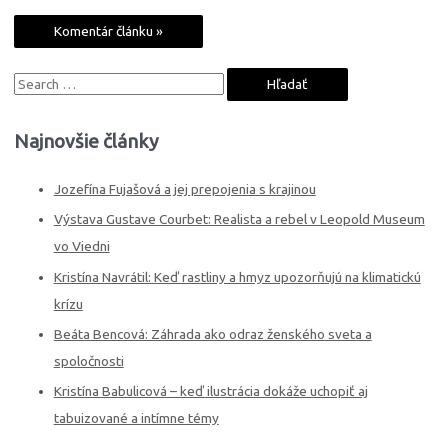
S
e
a
Najnovšie články
r
c
Jozefína Fujašová a jej prepojenia s krajinou
h
Výstava Gustave Courbet: Realista a rebel v Leopold Museum
f
vo Viedni
o
Kristína Navrátil: Keď rastliny a hmyz upozorňujú na klimatickú
r
krízu
:
Beáta Bencová: Záhrada ako odraz ženského sveta a
spoločnosti
Kristína Babulicová – keď ilustrácia dokáže uchopiť aj
tabuizované a intímne témy