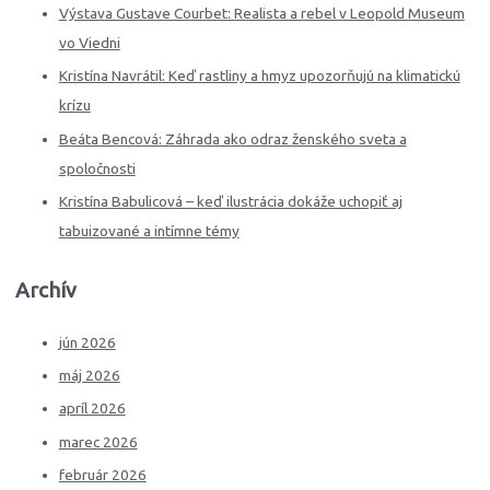
Výstava Gustave Courbet: Realista a rebel v Leopold Museum
vo Viedni
Kristína Navrátil: Keď rastliny a hmyz upozorňujú na klimatickú
krízu
Beáta Bencová: Záhrada ako odraz ženského sveta a
spoločnosti
Kristína Babulicová – keď ilustrácia dokáže uchopiť aj
tabuizované a intímne témy
Archív
jún 2026
máj 2026
apríl 2026
marec 2026
február 2026