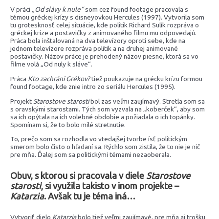
V práci
„Od slávy k nule“
som cez found footage pracovala s
témou gréckej krízy s disneyovkou Hercules (1997). Vytvorila som
tu grotesknosť celej situácie, kde politik Richard Sulík rozpráva o
gréckej kríze a postavičky z animovaného filmu mu odpovedajú.
Práca bola inštalovaná na dva televízory oproti sebe, kde na
jednom televízore rozpráva politik a na druhej animované
postavičky. Názov práce je prehodený názov piesne, ktorá sa vo
filme volá „Od nuly k sláve“.
Práca
Kto zachráni Grékov?
tiež poukazuje na grécku krízu formou
found footage, kde znie intro zo seriálu Hercules (1995).
Projekt
Starostove starosti
bol zas veľmi zaujímavý. Stretla som sa
s oravskými starostami. Tých som vyzvala na „koberček“, aby som
sa ich opýtala na ich volebné obdobie a požiadala o ich topánky.
Spomínam si, že to bolo milé stretnutie.
To, prečo som sa rozhodla vo vtedajšej tvorbe ísť politickým
smerom bolo čisto o hľadaní sa. Rýchlo som zistila, že to nie je nič
pre mňa. Ďalej som sa politickými témami nezaoberala.
Obuv, s ktorou si pracovala v diele
Starostove
starosti
, si využila takisto v inom projekte –
Katarzia
. Avšak tu je téma iná…
Vytvoriť dielo
Katarzia
bolo tiež veľmi zaujímavé, pre mňa aj trošku