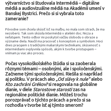
výtvarníctvo si študovala Intermédiá – digitálne
médiá a audiovizuálne médiá na Akadémii umení v
Banskej Bystrici. Prečo si si vybrala toto
zameranie?
Pôvodne som chcela skúsiť ísť na maľbu, no mala som strach, že ma
nezoberú. Tak som skúsila Intermédiá v ateliéri doc. Nicza a
neľutujem. Tento odbor mi poskytol väčšiu slobodu o obraze a
význame diela. Naučil ma pracovať s konceptom a symbolom. Hoci
dnes pracujem s tradičnými maliarskymi technikami, skúsenosť s
intermédiami ovplyvnila spôsob, akým k tvorbe pristupujem –
vnímam ju viac ako proces.
Počas vysokoškolského štúdia si sa zaoberala
rôznymi témami – osobnými, ale i spoločenskými.
Začneme tými spoločenskými. Riešila si napríklad
aj politiku. V prácach ako
„Od slávy k nule“
alebo
Kto zachráni Grékov?
si reagovala na globálne
dianie, v diele
Starostove starosti
zas na
regionálne politické dianie. Môžeš trochu
porozprávať o týchto prácach a prečo si sa
rozhodla v tvorbe ísť aj týmto smerom?