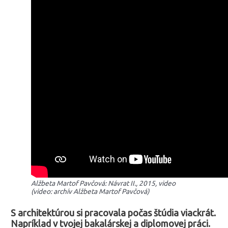
Alžbeta Martof Pavčová: Návrat II., 2015, video
(video: archív Alžbeta Martof Pavčová)
S architektúrou si pracovala počas štúdia viackrát.
Napríklad v tvojej bakalárskej a diplomovej práci.