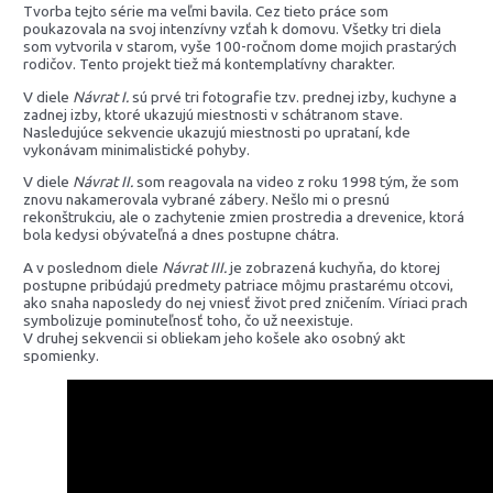
Tvorba tejto série ma veľmi bavila. Cez tieto práce som
poukazovala na svoj intenzívny vzťah k domovu. Všetky tri diela
som vytvorila v starom, vyše 100-ročnom dome mojich prastarých
rodičov. Tento projekt tiež má kontemplatívny charakter.
V diele
Návrat I.
sú prvé tri fotografie tzv. prednej izby, kuchyne a
zadnej izby, ktoré ukazujú miestnosti v schátranom stave.
Nasledujúce sekvencie ukazujú miestnosti po uprataní, kde
vykonávam minimalistické pohyby.
V diele
Návrat II.
som reagovala na video z roku 1998 tým, že som
znovu nakamerovala vybrané zábery. Nešlo mi o presnú
rekonštrukciu, ale o zachytenie zmien prostredia a drevenice, ktorá
bola kedysi obývateľná a dnes postupne chátra.
A v poslednom diele
Návrat III.
je zobrazená kuchyňa, do ktorej
postupne pribúdajú predmety patriace môjmu prastarému otcovi,
ako snaha naposledy do nej vniesť život pred zničením. Víriaci prach
symbolizuje pominuteľnosť toho, čo už neexistuje.
V druhej sekvencii si obliekam jeho košele ako osobný akt
spomienky.