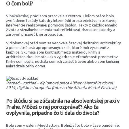
O čom boli?
V bakalárskej práci som pracovala s textom. Cieľom práce bolo
zveľadenie fasády katedry Intermédií prostredníctvom textovej
intervencie realizovanej pomocou šablón. Texty z každodenného
života a vizuálneho umenia mali reflektovať charakter katedry a
zároveň prispieť k jej propagácii.
V diplomovej práci som sa venovala časovej deštrukcii architektúry
a pominuteľnosti apropriovaných kníh, ktoré boli vyradené z
knižnice. Skúmala som kontrast medzi matériou knihy a
architektonickou hmotou ako vyjadrenie efemérnosti predmetov.
Knihy som pálila, nechala som ich zarásť trávou alebo som knihami
nahrádzala tehly domu.
Rozpad – rozklad – diplomová práca Alžbety Martof Pavčovej,
2019, digitálna fotografia (foto: archív Alžbeta Martof Pavčová)
Po štúdiu si sa zúčastnila na absolventskej praxi v
Prahe. Môžeš o nej porozprávať? Ako ťa
ovplyvnila, prípadne čo ti dala do života?
Bola som v galérii Meetfactory. Bohužiaľ to bolo v čase pandémie.