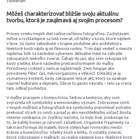
zaoberám.
Môžeš charakterizovať bližšie svoju aktuálnu
tvorbu, ktorá je zaujímavá aj svojím procesom?
Proces vzniku mojich diel začína väčšinou fotografiou. Zachytávam
mŕtve a rozkladajúce sa telá zvierat, ich lebky a kosti, ktoré nájdem
v lese. Sú často zabudnuté v krajine podobne ako architektúra.
Niektoré kosti nájdu aj iní členovia rodiny. Tí mi dajú vedieť o mieste
nájdenia, kde sa následne vyberiem. Aktuálne mám na záhrade
zakopaných niekoľko zvierat. Čakajú do jari, aby som vykopala ich
kosti a lebky, ktoré následne pretransformujem do maľby.
Prirodzený rozklad v zemi je najšetrnejší. Zem funguje ako
prirodzený filter: čas, mikroorganizmy a vlhkosť. Dôležitý je aj
významový kontext, kedy zakopanie tela je akt, ktorý sa opakuje
naprieč kultúrami a dejinami, čiže je to gesto návratu – telo sa vracia
tam, odkiaľ pochádza.
V maľbe pracujem s kompozíciou, farbou a textúrou, aby som
zvýraznila ich symbolický a emocionálny význam. Zobrazenie smrti
v mojich maľbách a fotografiách má symbolicky pripomínať potrebu
prekonať strach zo smrti a prijať ju ako neoddeliteľnú súčasť života.
Umenie vznikajúce zo zvyškov niečoho, čo bolo živé, poukazuje na
to, že každý koniec je zároveň začiatkom. Organické fragmenty sa
tak transformujú do malieb, ktoré stelesňujú rovnováhu medzi
krásou a konečnosťou. Všetky kosti a lebky, či ostatky zvierat,
ktoré zobrazujem v maľbách, sú reálne nájdené kusy. Niektoré kosti