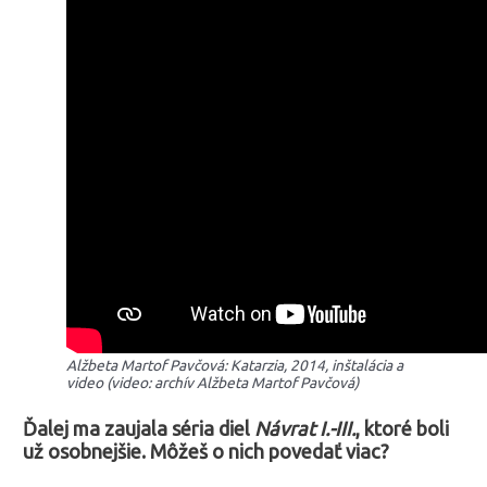
Alžbeta Martof Pavčová: Katarzia, 2014, inštalácia a
video (video: archív Alžbeta Martof Pavčová)
Ďalej ma zaujala séria diel
Návrat I.-III.
, ktoré boli
už osobnejšie. Môžeš o nich povedať viac?