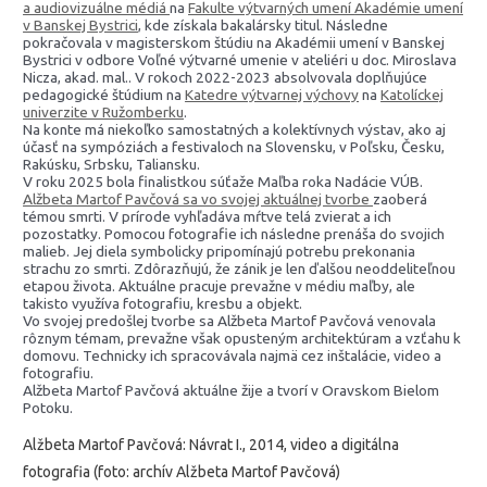
a audiovizuálne médiá
na
Fakulte výtvarných umení
Akadémie umení
v Banskej Bystrici
, kde získala bakalársky titul. Následne
pokračovala v magisterskom štúdiu na Akadémii umení v Banskej
Bystrici v odbore Voľné výtvarné umenie v ateliéri u doc. Miroslava
Nicza, akad. mal.. V rokoch 2022-2023 absolvovala doplňujúce
pedagogické štúdium na
Katedre výtvarnej výchovy
na
Katolíckej
univerzite v Ružomberku
.
Na konte má niekoľko samostatných a kolektívnych výstav, ako aj
účasť na sympóziách a festivaloch na Slovensku, v Poľsku, Česku,
Rakúsku, Srbsku, Taliansku.
V roku 2025 bola finalistkou súťaže Maľba roka Nadácie VÚB.
Alžbeta Martof Pavčová sa vo svojej aktuálnej tvorbe
zaoberá
témou smrti. V prírode vyhľadáva mŕtve telá zvierat a ich
pozostatky. Pomocou fotografie ich následne prenáša do svojich
malieb. Jej diela symbolicky pripomínajú potrebu prekonania
strachu zo smrti. Zdôrazňujú, že zánik je len ďalšou neoddeliteľnou
etapou života. Aktuálne pracuje prevažne v médiu maľby, ale
takisto využíva fotografiu, kresbu a objekt.
Vo svojej predošlej tvorbe sa Alžbeta Martof Pavčová venovala
rôznym témam, prevažne však opusteným architektúram a vzťahu k
domovu. Technicky ich spracovávala najmä cez inštalácie, video a
fotografiu.
Alžbeta Martof Pavčová aktuálne žije a tvorí v Oravskom Bielom
Potoku.
Alžbeta Martof Pavčová: Návrat I., 2014, video a digitálna
fotografia (foto: archív Alžbeta Martof Pavčová)