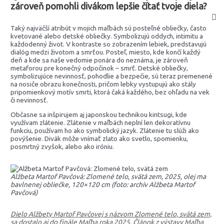
zároveň pomohli divákom lepšie čítať tvoje diela?
Taký najväčší atribút v mojich maľbách sú posteľné obliečky, často
kvetované alebo detské obliečky. Symbolizujú oddych, intimitu a
každodenný život. V kontraste so zobrazením lebiek, predstavujú
dialóg medzi životom a smrťou. Posteľ, miesto, kde končí každý
deň a kde sa naše vedomie ponára do neznáma, je zároveň
metaforou pre konečný odpočinok – smrť. Detské obliečky,
symbolizujúce nevinnosť, pohodlie a bezpečie, sú teraz premenené
na nosiče obrazu konečnosti, pričom lebky vystupujú ako stály
pripomienkový motív smrti, ktorá čaká každého, bez ohľadu na vek
či nevinnosť.
Občasne sa inšpirujem aj japonskou technikou kintsugi, kde
využívam zlátenie. Zlátenie v maľbách neplní len dekoratívnu
funkciu, používam ho ako symbolický jazyk. Zlátenie tu slúži ako
povýšenie. Divák môže vnímať zlato ako svetlo, spomienku,
posmrtný zvyšok, alebo ako iróniu.
Alžbeta Martof Pavčová: Zlomené telo, svätá zem, 2025, olej ma
bavlnenej obliečke, 120×120 cm (foto: archív Alžbeta Martof
Pavčová)
Dielo Alžbety Martof Pavčovej s názvom Zlomené telo, svätá zem,
sa dostalo aj do finále Maľba roka 2025. Článok z výstavy Maľba