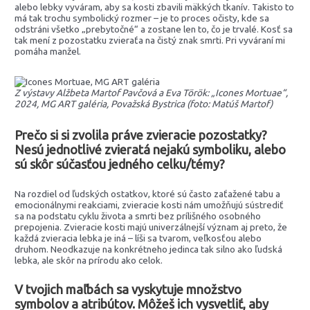
alebo lebky vyváram, aby sa kosti zbavili mäkkých tkanív. Takisto to
má tak trochu symbolický rozmer – je to proces očisty, kde sa
odstráni všetko „prebytočné“ a zostane len to, čo je trvalé. Kosť sa
tak mení z pozostatku zvieraťa na čistý znak smrti. Pri vyváraní mi
pomáha manžel.
Z výstavy Alžbeta Martof Pavčová a Eva Török: „Icones Mortuae“,
2024, MG ART galéria, Považská Bystrica (foto: Matúš Martof)
Prečo si si zvolila práve zvieracie pozostatky?
Nesú jednotlivé zvieratá nejakú symboliku, alebo
sú skôr súčasťou jedného celku/témy?
Na rozdiel od ľudských ostatkov, ktoré sú často zaťažené tabu a
emocionálnymi reakciami, zvieracie kosti nám umožňujú sústrediť
sa na podstatu cyklu života a smrti bez prílišného osobného
prepojenia. Zvieracie kosti majú univerzálnejší význam aj preto, že
každá zvieracia lebka je iná – líši sa tvarom, veľkosťou alebo
druhom. Neodkazuje na konkrétneho jedinca tak silno ako ľudská
lebka, ale skôr na prírodu ako celok.
V tvojich maľbách sa vyskytuje množstvo
symbolov a atribútov. Môžeš ich vysvetliť, aby