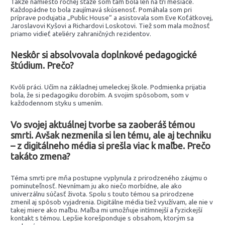
Takže namiesto ročnej stáže som tam bola len na tri mesiace.
Každopádne to bola zaujímavá skúsenosť. Pomáhala som pri
príprave podujatia „Public House“ a asistovala som Eve Koťátkovej,
Jaroslavovi Kyšovi a Richardovi Loskotovi. Tiež som mala možnosť
priamo vidieť ateliéry zahraničných rezidentov.
Neskôr si absolvovala doplnkové pedagogické
štúdium. Prečo?
Kvôli práci. Učím na základnej umeleckej škole. Podmienka prijatia
bola, že si pedagogiku dorobím. A svojim spôsobom, som v
každodennom styku s umením.
Vo svojej aktuálnej tvorbe sa zaoberáš témou
smrti. Avšak nezmenila si len tému, ale aj techniku
– z digitálneho média si prešla viac k maľbe. Prečo
takáto zmena?
Téma smrti pre mňa postupne vyplynula z prirodzeného záujmu o
pominuteľnosť. Nevnímam ju ako niečo morbídne, ale ako
univerzálnu súčasť života. Spolu s touto témou sa prirodzene
zmenil aj spôsob vyjadrenia. Digitálne média tiež využívam, ale nie v
takej miere ako maľbu. Maľba mi umožňuje intímnejší a fyzickejší
kontakt s témou. Lepšie korešponduje s obsahom, ktorým sa