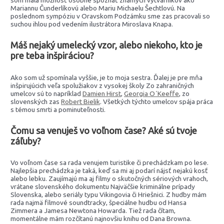
som mala možnosť osobne spoznať známych výtvarníkov ako
Mariannu Čunderlíkovú alebo Mariu Michaelu Šechtlovú. Na
poslednom sympóziu v Oravskom Podzámku sme zas pracovali so
suchou ihlou pod vedením ilustrátora Miroslava Knapa.
Máš nejaký umelecký vzor, alebo niekoho, kto je
pre teba inšpiráciou?
Ako som už spomínala vyššie, je to moja sestra. Ďalej je pre mňa
inšpirujúcich veľa spolužiakov z vysokej školy Zo zahraničných
umelcov sú to napríklad
Damien Hirst
,
Georgia O´Keeffe
, zo
slovenských zas
Robert Bielik
. Všetkých týchto umelcov spája práca
s témou smrti a pominuteľnosti.
Čomu sa venuješ vo voľnom čase? Aké sú tvoje
záľuby?
Vo voľnom čase sa rada venujem turistike či prechádzkam po lese.
Najlepšia prechádzka je taká, keď sa mi aj podarí nájsť nejakú kosť
alebo lebku. Zaujímajú ma aj filmy o skutočných sériových vrahoch,
vrátane slovenského dokumentu Najväčšie kriminálne prípady
Slovenska, alebo seriály typu Vikingovia či Hriešnici. Z hudby mám
rada najmä filmové soundtracky, špeciálne hudbu od Hansa
Zimmera a Jamesa Newtona Howarda. Tiež rada čítam,
momentálne mám rozčítanú najnovšiu knihu od Dana Browna.