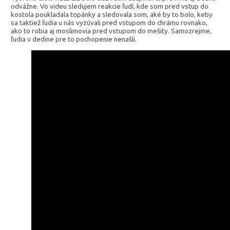
odvážne. Vo videu sledujem reakcie ľudí, kde som pred vstup do
kostola poukladala topánky a sledovala som, aké by to bolo, keby
sa taktiež ľudia u nás vyzúvali pred vstupom do chrámu rovnako,
ako to robia aj moslimovia pred vstupom do mešity. Samozrejme,
ľudia v dedine pre to pochopenie nenašli.