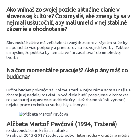
Ako vnímaš zo svojej pozície aktuálne dianie v
slovenskej kultúre? Čo si myslíš, aké zmeny by sa v
nej mali uskutočniť, aby mali umelci v nej stabilné
zázemie a ohodnotenie?
Slovenská kultúra má veľa talentovaných autorov. Myslím si, že by
im pomohlo viac podpory a priestorov na rozvoj ich tvorby. Taktiež
si myslím, že politika by nemala veľmi zasahovať do umeleckej
tvorby.
Na čom momentálne pracuješ? Aké plány máš do
budúcna?
Určite budem pokračovať v téme smrti. V tejto téme som sa našla a
chcem ju aj naďalej rozvíjať. Nové diela budú prepojené v kontexte
rozpadnutej a opustenej architektúry. Tiež chcem skúsiť vytvoriť
nejaké práce technikou suchej ihly a linorytu.
Alžbeta Martof Pavčová (1994, Trstená)
je slovenská umelkyňa a maliarka.
V rokoch 2013-2017 študovala odbor
Intermédiá – digitálne médiá