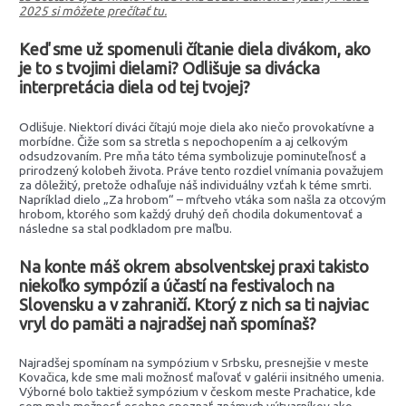
2025 si môžete prečítať tu.
Keď sme už spomenuli čítanie diela divákom, ako
je to s tvojimi dielami? Odlišuje sa divácka
interpretácia diela od tej tvojej?
Odlišuje. Niektorí diváci čítajú moje diela ako niečo provokatívne a
morbídne. Čiže som sa stretla s nepochopením a aj celkovým
odsudzovaním. Pre mňa táto téma symbolizuje pominuteľnosť a
prirodzený kolobeh života. Práve tento rozdiel vnímania považujem
za dôležitý, pretože odhaľuje náš individuálny vzťah k téme smrti.
Napríklad dielo „Za hrobom“ – mŕtveho vtáka som našla za otcovým
hrobom, ktorého som každý druhý deň chodila dokumentovať a
následne sa stal podkladom pre maľbu.
Na konte máš okrem absolventskej praxi takisto
niekoľko sympózií a účastí na festivaloch na
Slovensku a v zahraničí. Ktorý z nich sa ti najviac
vryl do pamäti a najradšej naň spomínaš?
Najradšej spomínam na sympózium v Srbsku, presnejšie v meste
Kovačica, kde sme mali možnosť maľovať v galérii insitného umenia.
Výborné bolo taktiež sympózium v českom meste Prachatice, kde