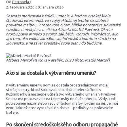
Od
Petronela
/
2. februára 2026
30. januára 2026
Sestra ju motivovala k štúdiu umenia. A hoci na vysokej škole
študovala intermédiá, vo svojej aktuálnej tvorbe sa zaoberá
prevažne maľbou. V rozhovore o tom bližšie porozpráva slovenská
vizuálna umelkyňa a maliarka Alžbeta Martof Pavčová. Okrem
tvorby povie aj niečo o svojich záľubách, vzoroch, inšpiráciách, ako
aj o tom, ako vníma aktuálnu spoločenskú a kultúrnu situáciu na
Slovensku, a na záver predstaví svoje plány do budúcna.
Alžbeta Martof Pavčová v ateliéri, 2023 (foto: Matúš Martof)
Ako si sa dostala k výtvarnému umeniu?
K výtvarnému umeniu som sa dostala prostredníctvom mojej
staršej sestry, ktorá študovala strednú umeleckú školu v
Ružomberku a následne učiteľstvo výtvarného umenia v Prešove.
Sestra ma pripravovala na talentovky do Ružomberka. Vždy, keď
potrebujem názor alebo radu ohľadom maľby, pýtam sa jej. Je môj
vzor. Taktiež otec vyrezával do dreva – podložky na poľovnícke
trofeje.
Po skončení stredoškolského odboru propagačné