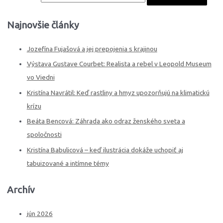
Najnovšie články
Jozefína Fujašová a jej prepojenia s krajinou
Výstava Gustave Courbet: Realista a rebel v Leopold Museum
vo Viedni
Kristína Navrátil: Keď rastliny a hmyz upozorňujú na klimatickú
krízu
Beáta Bencová: Záhrada ako odraz ženského sveta a
spoločnosti
Kristína Babulicová – keď ilustrácia dokáže uchopiť aj
tabuizované a intímne témy
Archív
jún 2026