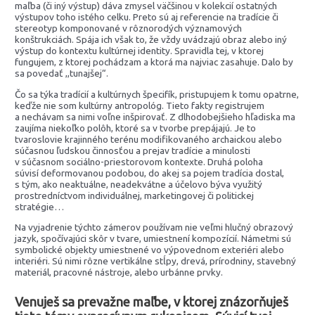
maľba (či iný výstup) dáva zmysel väčšinou v kolekcií ostatných
výstupov toho istého celku. Preto sú aj referencie na tradície či
stereotyp komponované v rôznorodých významových
konštrukciách. Spája ich však to, že vždy uvádzajú obraz alebo iný
výstup do kontextu kultúrnej identity. Spravidla tej, v ktorej
fungujem, z ktorej pochádzam a ktorá ma najviac zasahuje. Dalo by
sa povedať ,,tunajšej“.
Čo sa týka tradícií a kultúrnych špecifík, pristupujem k tomu opatrne,
keďže nie som kultúrny antropológ. Tieto fakty registrujem
a nechávam sa nimi voľne inšpirovať. Z dlhodobejšieho hľadiska ma
zaujíma niekoľko polôh, ktoré sa v tvorbe prepájajú. Je to
tvaroslovie krajinného terénu modifikovaného archaickou alebo
súčasnou ľudskou činnosťou a prejav tradície a minulosti
v súčasnom sociálno-priestorovom kontexte. Druhá poloha
súvisí deformovanou podobou, do akej sa pojem tradícia dostal,
s tým, ako neaktuálne, neadekvátne a účelovo býva využitý
prostredníctvom individuálnej, marketingovej či politickej
stratégie…
Na vyjadrenie týchto zámerov používam nie veľmi hlučný obrazový
jazyk, spočívajúci skôr v tvare, umiestnení kompozícií. Námetmi sú
symbolické objekty umiestnené vo výpovednom exteriéri alebo
interiéri. Sú nimi rôzne vertikálne stĺpy, drevá, prírodniny, stavebný
materiál, pracovné nástroje, alebo urbánne prvky.
Venuješ sa prevažne maľbe, v ktorej znázorňuješ