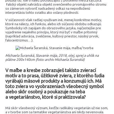
použila raz. Ide o nález pochádzajúci z poľského mesta Łęczyca.
Falický objekt nahrádza objekt ovenčeného prvomájového stromu
so zámerom vytvoriť nadsadený odkaz na nepodloženú
interpretáciu tohto sviatku ako oslavy plodnosti.
V súčasnosti však radšej využívam iné, menej konkrétne motívy,
ktoré na nálezy, ich funkciu, alebo ich súčasnú obdobu odkazujú.
Symbolicky ich zapájam do obrazového jazyka, najčastejšie pre
vyjadrenie nejakého princípu, ktorý má byť v maľbe prítomný
(napríklad adorácia, zveličenie, kultový priestor, násilný prvok,
falocentrizmus…).
Michaela Šuranská, Stavanie mája, 2018, olej, sprej a uhlík na
plátne 200x140cm (foto: archív Michaela Šuranská)
V maľbe a kresbe zobrazuješ takisto zvierací
motív a to prasa, úžitkové zviera, z ktorého ľudia
vyrábajú mäsové produkty a konzumujú ich. Má
toto zviera vo vyobrazeniach všeobecný symbol
alebo skôr osobný a poukazuje na teba
a vegetariánstvo, ktoré si praktizovala?
Má skôr všeobecný význam, keďže radikálny vegetarián už nie som,
a v tvorbe som sa tematike vegetariánstva ani nikdy nevenovala.