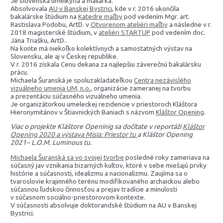
Je slovenská umelkyňa a maliarka.
Absolvovala
AU v Banskej Bystrici
, kde v r. 2016 ukončila
bakalárske štúdium na
Katedre maľby
pod vedením Mgr. art.
Rastislava Podobu, ArtD. v
Otvorenom ateliéri maľby
a následne v r.
2018 magisterské štúdium, v
ateliéri STARTUP
pod vedením doc.
Jána Triašku, ArtD..
Na konte má niekoľko kolektívnych a samostatných výstav na
Slovensku, ale aj v Českej republike.
V r. 2016 získala Cenu dekana za najlepšiu záverečnú bakalársku
prácu.
Michaela Šuranská je spoluzakladateľkou
Centra nezávislého
vizuálneho umenia UM, n.o.
, organizácie zameranej na tvorbu
a prezentáciu súčasného vizuálneho umenia.
Je organizátorkou umeleckej rezidencie v priestoroch Kláštora
Hieronymitánov v Štiavnických Baniach s názvom
Kláštor Opening
.
Viac o projekte Kláštore Openinig sa dočítate v reportáži
Kláštor
Opening 2020 a výstava Misia: Priestor tu
a Kláštor Opening
2021– L.O.M. Luminous tu.
Michaela Šuranská sa vo svojej tvorbe
posledné roky zameriava na
súčasný jav vznikania bizarných kultov, ktoré v sebe miešajú prvky
histórie a súčasnosti, idealizmu a nacionalizmu. Zaujíma sa o
tvaroslovie krajinného terénu modifikovaného archaickou alebo
súčasnou ľudskou činnosťou a prejav tradície a minulosti
v súčasnom sociálno-priestorovom kontexte.
V súčasnosti absolvuje doktorandské štúdium na AU v Banskej
Bystrici.