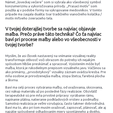
Námet ,,loveckej večere“ som si vybrala ako všeobecný symbol
konzumerizmu a vykorisťovania prírody. ,,Prasací motív“ som
použila aj v podobe formy na vykrajovanie medovníkov. V tomto
prípade ma zaujala dualita: tvar tradičného vianočného koláčika /
motív mŕtveho zvieracieho tela.
V tvojej doterajšej tvorbe sa najviac objavuje
maľba. Prečo práve táto technika? Čo ťa najviac
baví pri procese maľby alebo vo všeobecnosti v
tvojej tvorbe?
Myslím, že asi človek nastavený na vnímanie vizuálnej reality
transformuje citlivosť voči obrazom do potreby ich nejakým
spôsobom hlbšie preskúmať a spracovať. Vyústením môže byť
maľba, ktorá je rukodielnym prepisom vizuálneho javu. Väčšinou sa
ako primárny, ,,prvodotykový“ vizuálny záznam uvádza kresba. Pre
mňa osobne je prirodzenejšia maľba, stopa štetca, farebná plocha
a škvrna.
Baví ma celý proces vytvárania maľby, od uvažovania, skicovania,
cez nákup materiálu až po posledné fázy realizácie. Obzvlášť
terapeutické sú pre mňa prvotné prípravy: vyrábanie rámu,
napínanie plátna, natieranie podkladových vrstiev a podmaľby.
Samotná realizácia je veľmi vzrušujúca, často takmer dobrodružná.
Baví ma to, ako pri tom musím uvažovať, zapisovať, plánovať, ale aj
napätie spôsobené odhadovaním miery spontánneho a divého,