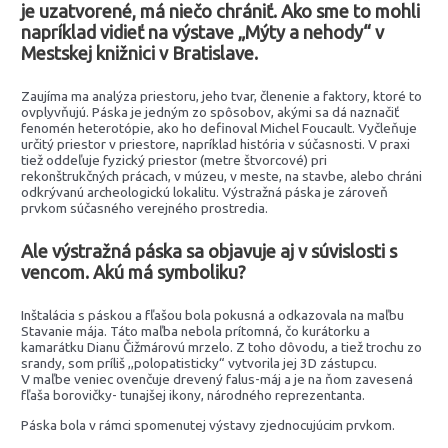
je uzatvorené, má niečo chrániť. Ako sme to mohli
napríklad vidieť na výstave „Mýty a nehody“ v
Mestskej knižnici v Bratislave.
Zaujíma ma analýza priestoru, jeho tvar, členenie a faktory, ktoré to
ovplyvňujú. Páska je jedným zo spôsobov, akými sa dá naznačiť
fenomén heterotópie, ako ho definoval Michel Foucault. Vyčleňuje
určitý priestor v priestore, napríklad história v súčasnosti. V praxi
tiež oddeľuje fyzický priestor (metre štvorcové) pri
rekonštrukčných prácach, v múzeu, v meste, na stavbe, alebo chráni
odkrývanú archeologickú lokalitu. Výstražná páska je zároveň
prvkom súčasného verejného prostredia.
Ale výstražná páska sa objavuje aj v súvislosti s
vencom. Akú má symboliku?
Inštalácia s páskou a fľašou bola pokusná a odkazovala na maľbu
Stavanie mája. Táto maľba nebola prítomná, čo kurátorku a
kamarátku Dianu Čižmárovú mrzelo. Z toho dôvodu, a tiež trochu zo
srandy, som príliš ,,polopatisticky“ vytvorila jej 3D zástupcu.
V maľbe veniec ovenčuje drevený falus-máj a je na ňom zavesená
fľaša borovičky- tunajšej ikony, národného reprezentanta.
Páska bola v rámci spomenutej výstavy zjednocujúcim prvkom.