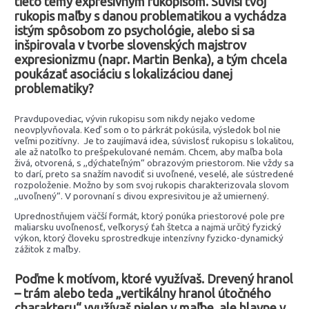
tieto témy expresívnym rukopisom. Súvisí tvoj
rukopis maľby s danou problematikou a vychádza
istým spôsobom zo psychológie, alebo si sa
inšpirovala v tvorbe slovenských majstrov
expresionizmu (napr. Martin Benka), a tým chcela
poukázať asociáciu s lokalizáciou danej
problematiky?
Pravdupovediac, vývin rukopisu som nikdy nejako vedome
neovplyvňovala. Keď som o to párkrát pokúsila, výsledok bol nie
veľmi pozitívny. Je to zaujímavá idea, súvislosť rukopisu s lokalitou,
ale až natoľko to prešpekulované nemám. Chcem, aby maľba bola
živá, otvorená, s ,,dýchateľným“ obrazovým priestorom. Nie vždy sa
to darí, preto sa snažím navodiť si uvoľnené, veselé, ale sústredené
rozpoloženie. Možno by som svoj rukopis charakterizovala slovom
,,uvoľnený“. V porovnaní s divou expresivitou je až umiernený.
Uprednostňujem väčší formát, ktorý ponúka priestorové pole pre
maliarsku uvoľnenosť, veľkorysý ťah štetca a najmä určitý fyzický
výkon, ktorý človeku sprostredkuje intenzívny fyzicko-dynamický
zážitok z maľby.
Poďme k motívom, ktoré využívaš. Drevený hranol
– trám alebo teda „vertikálny hranol útočného
charakteru“ využívaš nielen v maľbe, ale hlavne v