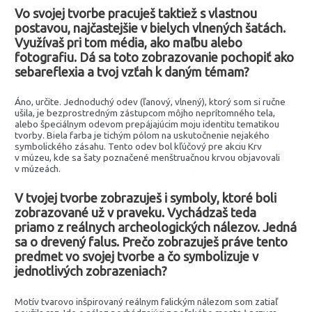
Vo svojej tvorbe pracuješ taktiež s vlastnou
postavou, najčastejšie v bielych vlnených šatách.
Využívaš pri tom média, ako maľbu alebo
fotografiu. Dá sa toto zobrazovanie pochopiť ako
sebareflexia a tvoj vzťah k daným témam?
Áno, určite. Jednoduchý odev (ľanový, vlnený), ktorý som si ručne
ušila, je bezprostredným zástupcom môjho neprítomného tela,
alebo špeciálnym odevom prepájajúcim moju identitu tematikou
tvorby. Biela farba je tichým pólom na uskutočnenie nejakého
symbolického zásahu. Tento odev bol kľúčový pre akciu Krv
v múzeu, kde sa šaty poznačené menštruačnou krvou objavovali
v múzeách.
V tvojej tvorbe zobrazuješ i symboly, ktoré boli
zobrazované už v praveku. Vychádzaš teda
priamo z reálnych archeologických nálezov. Jedná
sa o drevený falus. Prečo zobrazuješ práve tento
predmet vo svojej tvorbe a čo symbolizuje v
jednotlivých zobrazeniach?
Motív tvarovo inšpirovaný reálnym falickým nálezom som zatiaľ