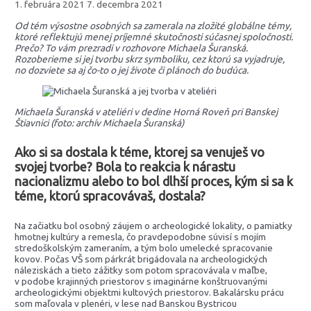
1. februára 2021
7. decembra 2021
Od tém výsostne osobných sa zamerala na zložité globálne témy,
ktoré reflektujú menej príjemné skutočnosti súčasnej spoločnosti.
Prečo? To vám prezradí v rozhovore Michaela Šuranská.
Rozoberieme si jej tvorbu skrz symboliku, cez ktorú sa vyjadruje,
no dozviete sa aj čo-to o jej živote či plánoch do budúca.
Michaela Šuranská v ateliéri v dedine Horná Roveň pri Banskej
Štiavnici (foto: archív Michaela Šuranská)
Ako si sa dostala k téme, ktorej sa venuješ vo
svojej tvorbe? Bola to reakcia k nárastu
nacionalizmu alebo to bol dlhší proces, kým si sa k
téme, ktorú spracovávaš, dostala?
Na začiatku bol osobný záujem o archeologické lokality, o pamiatky
hmotnej kultúry a remesla, čo pravdepodobne súvisí s mojím
stredoškolským zameraním, a tým bolo umelecké spracovanie
kovov. Počas VŠ som párkrát brigádovala na archeologických
náleziskách a tieto zážitky som potom spracovávala v maľbe,
v podobe krajinných priestorov s imaginárne konštruovanými
archeologickými objektmi kultových priestorov. Bakalársku prácu
som maľovala v plenéri, v lese nad Banskou Bystricou