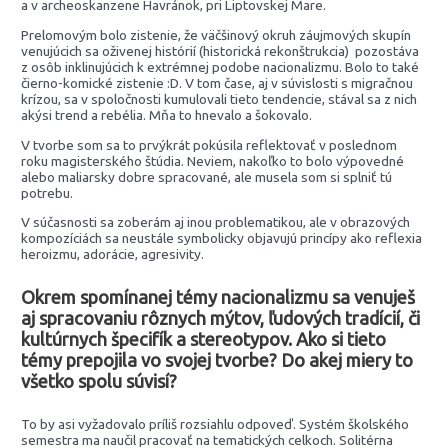
a v archeoskanzene Havránok, pri Liptovskej Mare.
Prelomovým bolo zistenie, že väčšinový okruh záujmových skupín
venujúcich sa oživenej histórií (historická rekonštrukcia) pozostáva
z osôb inklinujúcich k extrémnej podobe nacionalizmu. Bolo to také
čierno-komické zistenie :D. V tom čase, aj v súvislosti s migračnou
krízou, sa v spoločnosti kumulovali tieto tendencie, stával sa z nich
akýsi trend a rebélia. Mňa to hnevalo a šokovalo.
V tvorbe som sa to prvýkrát pokúsila reflektovať v poslednom
roku magisterského štúdia. Neviem, nakoľko to bolo výpovedné
alebo maliarsky dobre spracované, ale musela som si splniť tú
potrebu.
V súčasnosti sa zoberám aj inou problematikou, ale v obrazových
kompozíciách sa neustále symbolicky objavujú princípy ako reflexia
heroizmu, adorácie, agresivity.
Okrem spomínanej témy nacionalizmu sa venuješ
aj spracovaniu rôznych mýtov, ľudových tradícií, či
kultúrnych špecifík a stereotypov. Ako si tieto
témy prepojila vo svojej tvorbe? Do akej miery to
všetko spolu súvisí?
To by asi vyžadovalo príliš rozsiahlu odpoveď. Systém školského
semestra ma naučil pracovať na tematických celkoch. Solitérna