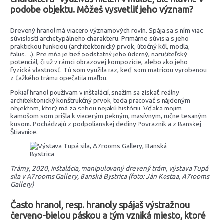
podobe objektu. Môžeš vysvetliť jeho význam?
Drevený hranol má viacero významových rovín. Spája sa s ním viac
súvislostí archetypálneho charakteru. Primárne súvisia s jeho
praktickou funkciou (architektonický prvok, útočný kôl, modla,
falus…). Pre mňa je tiež podstatný jeho úderný, narušiteľský
potenciál, či už v rámci obrazovej kompozície, alebo ako jeho
fyzická vlastnosť. Tú som využila raz, keď som matricou vyrobenou
z ťažkého trámu opečatila maľbu.
Pokiaľ hranol používam v inštalácií, snažím sa získať reálny
architektonický konštrukčný prvok, teda pracovať s nájdeným
objektom, ktorý má za sebou nejakú históriu. Vďaka mojim
kamošom som prišla k viacerým pekným, masívnym, ručne tesaným
kusom. Pochádzajú z podpolianskej dediny Povrazník a z Banskej
Štiavnice.
Trámy, 2020, inštalácia, manipulovaný drevený trám, výstava Tupá
sila v A7rooms Gallery, Banská Bystrica (foto: Ján Kostaa, A7rooms
Gallery)
Často hranol, resp. hranoly spájaš výstražnou
červeno-bielou páskou a tým vzniká miesto, ktoré