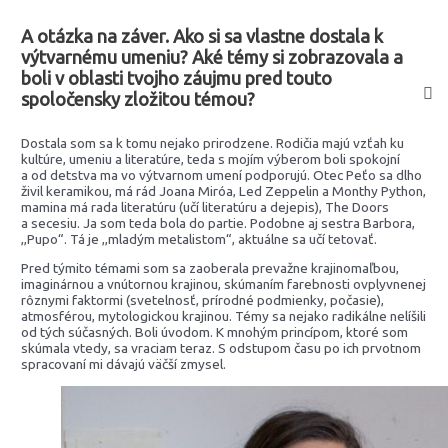
A otázka na záver. Ako si sa vlastne dostala k
výtvarnému umeniu? Aké témy si zobrazovala a
boli v oblasti tvojho záujmu pred touto
spoločensky zložitou témou?
Dostala som sa k tomu nejako prirodzene. Rodičia majú vzťah ku
kultúre, umeniu a literatúre, teda s mojím výberom boli spokojní
a od detstva ma vo výtvarnom umení podporujú. Otec Peťo sa dlho
živil keramikou, má rád Joana Miróa, Led Zeppelin a Monthy Python,
mamina má rada literatúru (učí literatúru a dejepis), The Doors
a secesiu. Ja som teda bola do partie. Podobne aj sestra Barbora,
,,Pupo“. Tá je ,,mladým metalistom“, aktuálne sa učí tetovať.
Pred týmito témami som sa zaoberala prevažne krajinomaľbou,
imaginárnou a vnútornou krajinou, skúmaním farebnosti ovplyvnenej
rôznymi faktormi (svetelnosť, prírodné podmienky, počasie),
atmosférou, mytologickou krajinou. Témy sa nejako radikálne nelíšili
od tých súčasných. Boli úvodom. K mnohým princípom, ktoré som
skúmala vtedy, sa vraciam teraz. S odstupom času po ich prvotnom
spracovaní mi dávajú väčší zmysel.