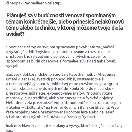
či naopak, racionálneho prístupu.
Plánuješ sa v budúcnosti venovať spomínaným
témam konkrétnejšie, alebo prinesieš nejakú novú
tému alebo techniku, v ktorej môžeme tvoje diela
uvidieť?
Spomínané témy vo svojom spracovaní považujem za ,,načaté“
a vyžadujú si hlbší výskum, prehodnocovanie a rozširovanie
prístupov k ich vizuálnemu spracovaniu. Myslím, že týmto
spôsobom sa budú obsahové a formálne súvislosti nabaľovať,
vyvíjať.
Začiatok doktorandského štúdia na Katedre maľby (Akadémia
umení v Banskej Bystrici) priniesol hlbší, systematickejší
a racionálnejší výskum. V dohľadnej dobe rozšírim svoj program
o maliarske presahy do iných médií, konkrétne do maliarsko-
priestorovej inštalácie, expandovanej maľby. Pribudnú rôzne
materiály, aj netradičné, alebo priemyselné a fyzické objekty.
Nebudem veľa prezrádzať vopred, momentálne na tom pracujem
v ateliéri – ,,kulturáku“ na Hornej Rovni pri Banskej Štiavnici. Prvá
fáza projektu bude prezentovaná koncom leta alebo na jeseň
v Laboratóriu Výrobné Družstvo v Banskej Bystrici.
Inak mi v hlave kvasia rôzne plány a výzvy, ktoré čakajú na správny
čas.