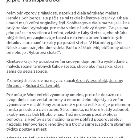
Mám pár vzorov z minulosti, napríklad diela nórskeho maliara
Haralda Sohlberga
, ale páčia sa mi taktiež
Klimtove krajinky
. Obaja
umelci majú veľmi originálny štýl. Sohlbergove diela ma zaujali už na
prvý pohľad. Vytvárajú pre mňa veľmi náladový dojem. Zaujala ma
jeho práca so svetlom a tieňmi, zvláštne ťahy štetca a jeho obľuba
oblých línií, no zaujímavá je takisto extrémna úroveň niektorých
detailov a priznané textúry po použití štetca. V Národnej galérii
Nórska som pár jeho diel videla. Bol to zážitok. Môj obľúbený obraz
od neho je „Rybárova chatrč“.
Klimtove krajinky pôsobia veľmi snovým dojmom. Sú vyskladané z
malých, rôzne farebných ťahov štetca, skoro ako mozaika, ktorá
sama do seba zapadá.
Z dnešných autorov ma najviac zaujali
Aron Wiesenfeld
,
Jeremy
Miranda
a
Richard Cartwright
.
Pre mňa je Wiesenfeld výnimočný umelec, pretože dokáže cez
svoje diela napovedať príbehy a emócie. Jeho objekty sú veľmi
výnimočné – mladé ženy zobrazené v prostredí, ktoré je prelomom
medzi prírodou a civilizáciou. Sú to miesta, na ktoré každý zabudol,
akoby miesta boli hlboko v nás. Tiež mi dávajú pocit akéhosi
pohodlia, aj keď by sa to možno na prvý pohľad pozorovateľovi
nezdalo. Nehovoriac o jeho živom a trochu surrealistickom stvárnení
týchto postáv a miest.