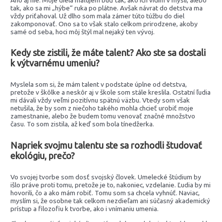
tak, ako sa mi „hýbe“ ruka po plátne. Avšak návrat do detstva ma
vždy priťahoval. Už dlho som mala zámer túto túžbu do diel
zakomponovať. Ono sa to však stalo celkom prirodzene, akoby
samé od seba, hoci môj štýl mal nejaký ten vývoj.
Kedy ste zistili, že máte talent? Ako ste sa dostali
k výtvarnému umeniu?
Myslela som si, že mám talent v podstate úplne od detstva,
pretože v škôlke a neskôr aj v škole som stále kreslila. Ostatní ľudia
mi dávali vždy veľmi pozitívnu spätnú väzbu. Vtedy som však
netušila, že by som z niečoho takého mohla chcieť urobiť moje
zamestnanie, alebo že budem tomu venovať značné množstvo
času. To som zistila, až keď som bola tínedžerka.
Napriek svojmu talentu ste sa rozhodli študovať
ekológiu, prečo?
Vo svojej tvorbe som dosť svojský človek. Umelecké štúdium by
išlo práve proti tomu, pretože je to, nakoniec, vzdelanie. Ľudia by mi
hovorili, čo a ako mám robiť. Tomu som sa chcela vyhnúť. Naviac,
myslím si, že osobne tak celkom nezdieľam ani súčasný akademický
prístup a filozofiu k tvorbe, ako i vnímaniu umenia.