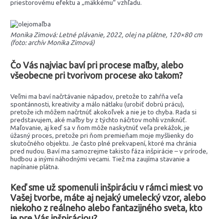
priestorovému efektu a „mäkkému“ vzhľadu.
Monika Zimová: Letné plávanie, 2022, olej na plátne, 120×80 cm
(foto: archív Monika Zimová)
Čo Vás najviac baví pri procese maľby, alebo
všeobecne pri tvorivom procese ako takom?
Veľmi ma baví načrtávanie nápadov, pretože to zahŕňa veľa
spontánnosti, kreativity a málo nátlaku (urobiť dobrú prácu),
pretože ich môžem načrtnúť akokoľvek a nie je to chyba. Rada si
predstavujem, aké maľby by z týchto náčrtov mohli vzniknúť.
Maľovanie, aj keď sa v ňom môže naskytnúť veľa prekážok, je
úžasný proces, pretože pri ňom premieňam moje myšlienky do
skutočného objektu. Je často plné prekvapení, ktoré ma chránia
pred nudou. Baví ma samozrejme takisto fáza inšpirácie – v prírode,
hudbou a inými náhodnými vecami. Tiež ma zaujíma stavanie a
napínanie plátna.
Keď sme už spomenuli inšpiráciu v rámci miest vo
Vašej tvorbe, máte aj nejaký umelecký vzor, alebo
niekoho z reálneho alebo fantazijného sveta, kto
je pre Vás inšpiráciou?