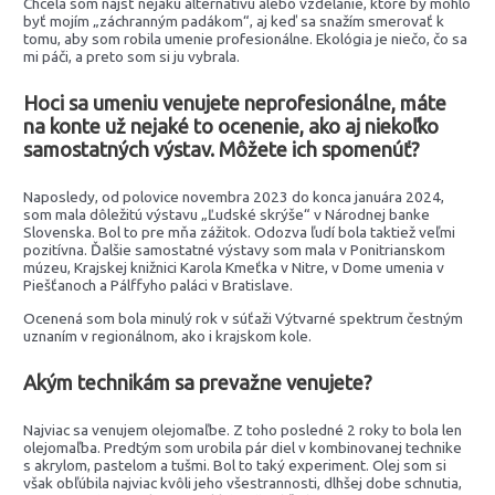
Chcela som nájsť nejakú alternatívu alebo vzdelanie, ktoré by mohlo
byť mojím „záchranným padákom“, aj keď sa snažím smerovať k
tomu, aby som robila umenie profesionálne. Ekológia je niečo, čo sa
mi páči, a preto som si ju vybrala.
Hoci sa umeniu venujete neprofesionálne, máte
na konte už nejaké to ocenenie, ako aj niekoľko
samostatných výstav. Môžete ich spomenúť?
Naposledy, od polovice novembra 2023 do konca januára 2024,
som mala dôležitú výstavu „Ľudské skrýše“ v Národnej banke
Slovenska. Bol to pre mňa zážitok. Odozva ľudí bola taktiež veľmi
pozitívna. Ďalšie samostatné výstavy som mala v Ponitrianskom
múzeu, Krajskej knižnici Karola Kmeťka v Nitre, v Dome umenia v
Piešťanoch a Pálffyho paláci v Bratislave.
Ocenená som bola minulý rok v súťaži Výtvarné spektrum čestným
uznaním v regionálnom, ako i krajskom kole.
Akým technikám sa prevažne venujete?
Najviac sa venujem olejomaľbe. Z toho posledné 2 roky to bola len
olejomaľba. Predtým som urobila pár diel v kombinovanej technike
s akrylom, pastelom a tušmi. Bol to taký experiment. Olej som si
však obľúbila najviac kvôli jeho všestrannosti, dlhšej dobe schnutia,