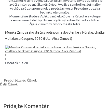
fantazijnej krajiny vyvolávajúcej priam mysteriózny pocit, ktorá je
zväčša inšpirovaná Škandináviou. Využíva symboliku. Jej maľby
vychádzajú zo spomienok a predstavivosti. Prevažne používa
techniku olejomaľby.
Momentálne študuje Aplikovanú ekológiu na Katedre ekológie
a environmentalistiky Univerzity Konštantína Filozofa v Nitre.
Žije a v súkromí tvorí v meste Nitra.
Monika Zimová ako dieťa s rodinou na dovolenke v Nórsku, chatka
v blízkosti Gaupne, 2010 (foto: Alica Zimová)
Obrázok 1 z 20
Navigácia
←
Predchádzajúci Článok
v
Ďalší Článok
→
článku
Pridajte Komentár