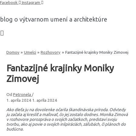
Preskočiť
Facebook
Instagram
na
obsah
blog o výtvarnom umení a architektúre
Domov
Umelci
Rozhovory
Fantazijné krajinky Moniky Zimovej
Fantazijné krajinky Moniky
Zimovej
Od
Petronela
/
1. apríla 2024
1. apríla 2024
Ako dieťa ju na dovolenke očarila škandinávska príroda. Odvtedy
ju začala aj kresliť a maľovať, čo jej zostalo dodnes. Monika Zimová
v rozhovore porozpráva o svojich začiatkoch, predstaví svoju
tvorbu, ako aj povie o svojich inšpiráciách, záľubách, či plánoch do
budúcna.