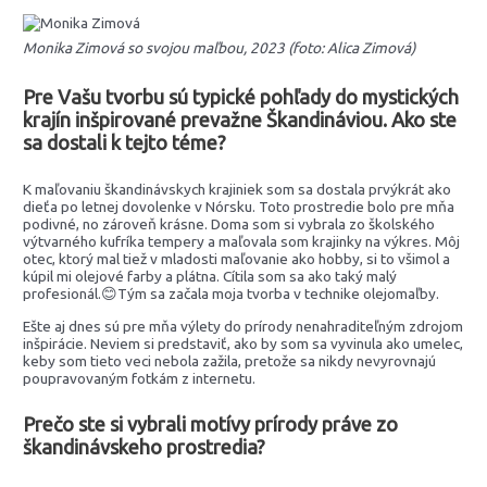
Monika Zimová so svojou maľbou, 2023 (foto: Alica Zimová)
Pre Vašu tvorbu sú typické pohľady do mystických
krajín inšpirované prevažne Škandináviou. Ako ste
sa dostali k tejto téme?
K maľovaniu škandinávskych krajiniek som sa dostala prvýkrát ako
dieťa po letnej dovolenke v Nórsku. Toto prostredie bolo pre mňa
podivné, no zároveň krásne. Doma som si vybrala zo školského
výtvarného kufríka tempery a maľovala som krajinky na výkres. Môj
otec, ktorý mal tiež v mladosti maľovanie ako hobby, si to všimol a
kúpil mi olejové farby a plátna. Cítila som sa ako taký malý
profesionál.😊Tým sa začala moja tvorba v technike olejomaľby.
Ešte aj dnes sú pre mňa výlety do prírody nenahraditeľným zdrojom
inšpirácie. Neviem si predstaviť, ako by som sa vyvinula ako umelec,
keby som tieto veci nebola zažila, pretože sa nikdy nevyrovnajú
poupravovaným fotkám z internetu.
Prečo ste si vybrali motívy prírody práve zo
škandinávskeho prostredia?