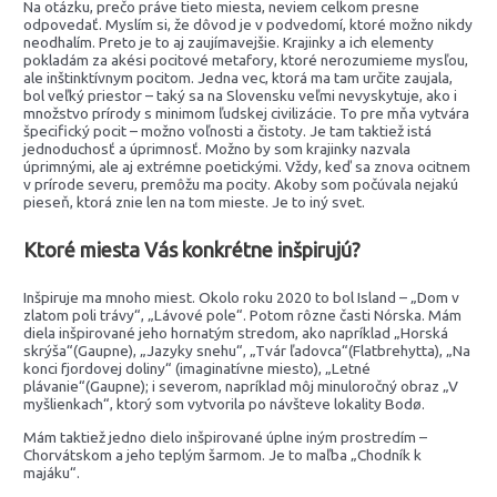
Na otázku, prečo práve tieto miesta, neviem celkom presne
odpovedať. Myslím si, že dôvod je v podvedomí, ktoré možno nikdy
neodhalím. Preto je to aj zaujímavejšie. Krajinky a ich elementy
pokladám za akési pocitové metafory, ktoré nerozumieme mysľou,
ale inštinktívnym pocitom. Jedna vec, ktorá ma tam určite zaujala,
bol veľký priestor – taký sa na Slovensku veľmi nevyskytuje, ako i
množstvo prírody s minimom ľudskej civilizácie. To pre mňa vytvára
špecifický pocit – možno voľnosti a čistoty. Je tam taktiež istá
jednoduchosť a úprimnosť. Možno by som krajinky nazvala
úprimnými, ale aj extrémne poetickými. Vždy, keď sa znova ocitnem
v prírode severu, premôžu ma pocity. Akoby som počúvala nejakú
pieseň, ktorá znie len na tom mieste. Je to iný svet.
Ktoré miesta Vás konkrétne inšpirujú?
Inšpiruje ma mnoho miest. Okolo roku 2020 to bol Island – „Dom v
zlatom poli trávy“, „Lávové pole“. Potom rôzne časti Nórska. Mám
diela inšpirované jeho hornatým stredom, ako napríklad „Horská
skrýša“(Gaupne), „Jazyky snehu“, „Tvár ľadovca“(Flatbrehytta), „Na
konci fjordovej doliny“ (imaginatívne miesto), „Letné
plávanie“(Gaupne); i severom, napríklad môj minuloročný obraz „V
myšlienkach“, ktorý som vytvorila po návšteve lokality Bodø.
Mám taktiež jedno dielo inšpirované úplne iným prostredím –
Chorvátskom a jeho teplým šarmom. Je to maľba „Chodník k
majáku“.