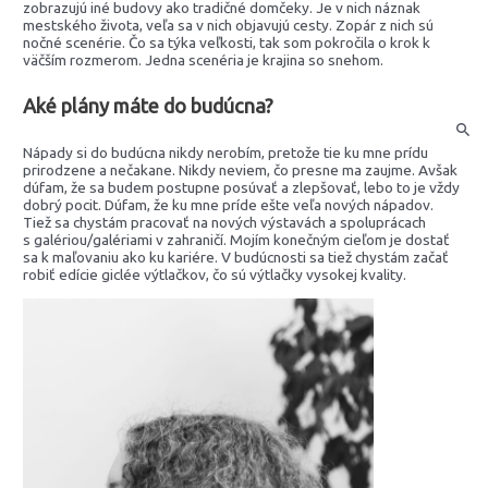
zobrazujú iné budovy ako tradičné domčeky. Je v nich náznak
mestského života, veľa sa v nich objavujú cesty. Zopár z nich sú
nočné scenérie. Čo sa týka veľkosti, tak som pokročila o krok k
väčším rozmerom. Jedna scenéria je krajina so snehom.
Aké plány máte do budúcna?
Nápady si do budúcna nikdy nerobím, pretože tie ku mne prídu
prirodzene a nečakane. Nikdy neviem, čo presne ma zaujme. Avšak
dúfam, že sa budem postupne posúvať a zlepšovať, lebo to je vždy
dobrý pocit. Dúfam, že ku mne príde ešte veľa nových nápadov.
Tiež sa chystám pracovať na nových výstavách a spoluprácach
s galériou/galériami v zahraničí. Mojím konečným cieľom je dostať
sa k maľovaniu ako ku kariére. V budúcnosti sa tiež chystám začať
robiť edície giclée výtlačkov, čo sú výtlačky vysokej kvality.