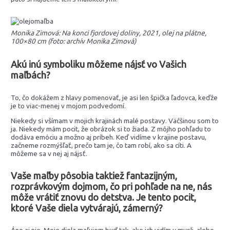
Monika Zimová: Na konci fjordovej doliny, 2021, olej na plátne,
100×80 cm (foto: archív Monika Zimová)
Akú inú symboliku môžeme nájsť vo Vašich
maľbách?
To, čo dokážem z hlavy pomenovať, je asi len špička ľadovca, keďže
je to viac-menej v mojom podvedomí.
Niekedy si všímam v mojich krajinách malé postavy. Väčšinou som to
ja. Niekedy mám pocit, že obrázok si to žiada. Z môjho pohľadu to
dodáva emóciu a možno aj príbeh. Keď vidíme v krajine postavu,
začneme rozmýšľať, prečo tam je, čo tam robí, ako sa cíti. A
môžeme sa v nej aj nájsť.
Vaše maľby pôsobia taktiež fantazijným,
rozprávkovým dojmom, čo pri pohľade na ne, nás
môže vrátiť znovu do detstva. Je tento pocit,
ktoré Vaše diela vytvárajú, zámerný?
Áno aj nie. Moje diela maľujem buď tak, ako ich vidím v mysli, alebo