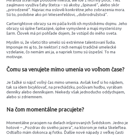
Miranda stvárňuje podobné miesta, ale ide z nich iný pocit. Tiež
zaujímavo využíva ťahy štetca – sú akoby „špinavé“, alebo skôr
„prirodzené“. Najviac ma oslovili konkrétne jeho zobrazenia mora.
Sú to, podobne ako pri Wiesenfeldovi, „dobrodružstvá“.
Cartwrightove obrazy sa mi páčia kvôli ich mystickému dojmu. Jeho
obrazy sú úplne fantazijné, úplne vymyslené a majú mysteriózny
šarm. Človek má pri pohľade dojem, že vstúpil do iného sveta.
Myslím si, že všetci títo umelci sú extrémne talentovaní ľudia.
Imponuje mi aj to, že niektorí z nich nemajú tradičné umelecké
vzdelanie, čo nemám ani ja, a napriek tomu sú úspešní. To ma
motivuje.
Čomu sa venujete mimo umenia vo voľnom čase?
Je ťažké si nájsť voľný čas mimo umenia. Avšak keď si ho nájdem,
tak sa idem bicyklovať, na prechádzku, počúvam hudbu, vyrábam
denníky alebo denníkujem. Niekedy však jednoducho oddychujem,
alebo si zdriemnem.
Na čom momentálne pracujete?
Momentálne pracujem na dielach inšpirovaných Švédskom. Jedno je
hotové – „Pozdrav do sivého jazera“, na ktorom je rieka Skeleftea.
Odtiaľto mám dokonca aj fotku. Ďalšie nové nápady z veľkej časti