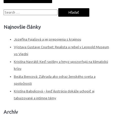
S
e
a
Najnovšie články
r
c
Jozefína Fujašová a jej prepojenia s krajinou
h
Výstava Gustave Courbet: Realista a rebel v Leopold Museum
f
vo Viedni
o
Kristína Navrátil: Keď rastliny a hmyz upozorňujú na klimatickú
r
krízu
:
Beáta Bencová: Záhrada ako odraz ženského sveta a
spoločnosti
Kristína Babulicová – keď ilustrácia dokáže uchopiť aj
tabuizované a intímne témy
Archív