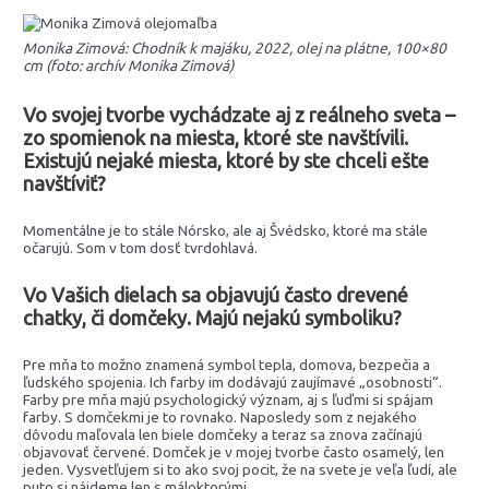
Monika Zimová: Chodník k majáku, 2022, olej na plátne, 100×80
cm (foto: archív Monika Zimová)
Vo svojej tvorbe vychádzate aj z reálneho sveta –
zo spomienok na miesta, ktoré ste navštívili.
Existujú nejaké miesta, ktoré by ste chceli ešte
navštíviť?
Momentálne je to stále Nórsko, ale aj Švédsko, ktoré ma stále
očarujú. Som v tom dosť tvrdohlavá.
Vo Vašich dielach sa objavujú často drevené
chatky, či domčeky. Majú nejakú symboliku?
Pre mňa to možno znamená symbol tepla, domova, bezpečia a
ľudského spojenia. Ich farby im dodávajú zaujímavé „osobnosti“.
Farby pre mňa majú psychologický význam, aj s ľuďmi si spájam
farby. S domčekmi je to rovnako. Naposledy som z nejakého
dôvodu maľovala len biele domčeky a teraz sa znova začínajú
objavovať červené. Domček je v mojej tvorbe často osamelý, len
jeden. Vysvetľujem si to ako svoj pocit, že na svete je veľa ľudí, ale
puto si nájdeme len s máloktorými.