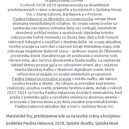
organizovanej LGPMB.
V rokoch 2018-2019 spolupracovala na divadelných
predstaveniach v rámci scénografie a kostýmoch v Spišskej Novej
Vsi, v Starej Ľubovni, Bardejove a v Prešove.
Paulína Halasová sa dlhodobo vo svojej tvorbe
venuje téme
skúmania medziľudských vzťahov. Vo svojej rannej tvorbe sa
zaoberala viac témou vnímania ženy cez vonkajší, mnohokrát
skreslený, pohľad mužov a spoločnosti. Následne kriticky
zobrazovala trefné momenty zo života žien, detí a ľudí rôznych
vekových kategórií a zmýšľaní v dnešnej dobe. Vo svojej aktuálnej
tvorbe pracuje na sérii diel s názvom Dizajn Mentálnej mapy, kde
zobrazuje negatívne duševné stavy – jedincov stavia do fiktívneho
prostredia, ktoré charakterizuje ich prežívanie a vnútorný svet.
Okrem toho, ako čerstvá absolventka štúdia maľby, sa zaoberala
taktiež témou pozície gýča vo výtvarnom umení, ako i otázkou
miesta klasickej maľby v dnešnom digitálnom svete, ktoré
rafinovane prepájala so svojím umeleckým programom.
Paulína Halasová prevažne pracuje
v médiu maľby, ale takisto
využíva kresbu a objekt. Jej rukopis je prevažne expresívno-
realistický, používa svetlú, príjemnú farebnú paletu. Avšak v rokoch
2022-2023 sa tvorba Paulíny Halasovej dostala k minimalizmu, keď
prešla z polemiky gýču a vysokého umenia na absenciu umenia –
pracovala s čiernou líniou a jej diela vizuálne pripomínali komiks.
Paulína Halasová aktuálne žije a tvorí v Spišskej Novej Vsi.
Manželské hry, predstavenie kde sa na tvorbe scény a kostýmov
podieľala Paulína Halasová, 2018, Spišské divadlo, Spišská Nová