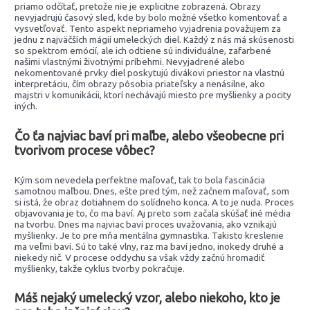
priamo odčítať, pretože nie je explicitne zobrazená. Obrazy
nevyjadrujú časový sled, kde by bolo možné všetko komentovať a
vysvetľovať. Tento aspekt nepriameho vyjadrenia považujem za
jednu z najväčších mágií umeleckých diel. Každý z nás má skúsenosti
so spektrom emócií, ale ich odtiene sú individuálne, zafarbené
našimi vlastnými životnými príbehmi. Nevyjadrené alebo
nekomentované prvky diel poskytujú divákovi priestor na vlastnú
interpretáciu, čím obrazy pôsobia priateľsky a nenásilne, ako
majstri v komunikácii, ktorí nechávajú miesto pre myšlienky a pocity
iných.
Čo ťa najviac baví pri maľbe, alebo všeobecne pri
tvorivom procese vôbec?
Kým som nevedela perfektne maľovať, tak to bola fascinácia
samotnou maľbou. Dnes, ešte pred tým, než začnem maľovať, som
si istá, že obraz dotiahnem do solídneho konca. A to je nuda. Proces
objavovania je to, čo ma baví. Aj preto som začala skúšať iné média
na tvorbu. Dnes ma najviac baví proces uvažovania, ako vznikajú
myšlienky. Je to pre mňa mentálna gymnastika. Takisto kreslenie
ma veľmi baví. Sú to také vlny, raz ma baví jedno, inokedy druhé a
niekedy nič. V procese oddychu sa však vždy začnú hromadiť
myšlienky, takže cyklus tvorby pokračuje.
Máš nejaký umelecký vzor, alebo niekoho, kto je