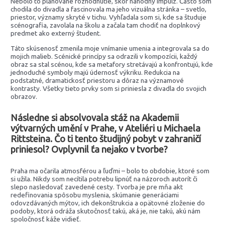
Nebolo to plánované rozhodnutie, skôr náhodný impulz. Často som
chodila do divadla a fascinovala ma jeho vizuálna stránka – svetlo,
priestor, významy skryté v tichu. Vyhľadala som si, kde sa študuje
scénografia, zavolala na školu a začala tam chodiť na doplnkový
predmet ako externý študent.
Táto skúsenosť zmenila moje vnímanie umenia a integrovala sa do
mojich malieb. Scénické princípy sa odrazili v kompozícii, každý
obraz sa stal scénou, kde sa metafory stretávajú a konfrontujú, kde
jednoduché symboly majú údernosť výkriku. Redukcia na
podstatné, dramatickosť priestoru a dôraz na významové
kontrasty. Všetky tieto prvky som si priniesla z divadla do svojich
obrazov.
Následne si absolvovala stáž na Akademii
výtvarných umění v Prahe, v Ateliéri u Michaela
Rittsteina. Čo ti tento študijný pobyt v zahraničí
priniesol? Ovplyvnil ťa nejako v tvorbe?
Praha ma očarila atmosférou a ľuďmi – bolo to obdobie, ktoré som
si užila. Nikdy som necítila potrebu lipnúť na názoroch autorít či
slepo nasledovať zavedené cesty. Tvorba je pre mňa akt
redefinovania spôsobu myslenia, skúmanie generáciami
odovzdávaných mýtov, ich dekonštrukcia a opätovné zloženie do
podoby, ktorá odráža skutočnosť takú, aká je, nie takú, akú nám
spoločnosť káže vidieť.