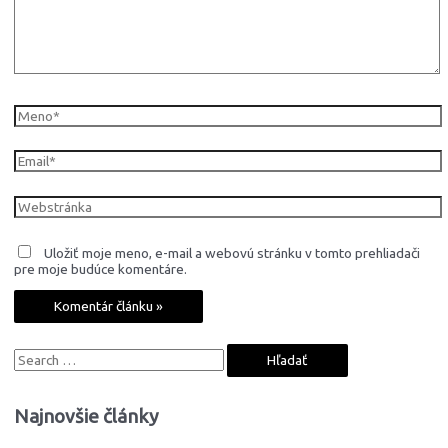
Meno*
Email*
Webstránka
Uložiť moje meno, e-mail a webovú stránku v tomto prehliadači
pre moje budúce komentáre.
S
e
a
Najnovšie články
r