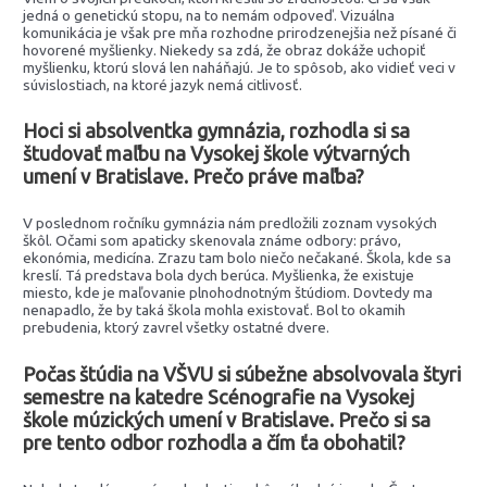
jedná o genetickú stopu, na to nemám odpoveď. Vizuálna
komunikácia je však pre mňa rozhodne prirodzenejšia než písané či
hovorené myšlienky. Niekedy sa zdá, že obraz dokáže uchopiť
myšlienku, ktorú slová len naháňajú. Je to spôsob, ako vidieť veci v
súvislostiach, na ktoré jazyk nemá citlivosť.
Hoci si absolventka gymnázia, rozhodla si sa
študovať maľbu na Vysokej škole výtvarných
umení v Bratislave. Prečo práve maľba?
V poslednom ročníku gymnázia nám predložili zoznam vysokých
škôl. Očami som apaticky skenovala známe odbory: právo,
ekonómia, medicína. Zrazu tam bolo niečo nečakané. Škola, kde sa
kreslí. Tá predstava bola dych berúca. Myšlienka, že existuje
miesto, kde je maľovanie plnohodnotným štúdiom. Dovtedy ma
nenapadlo, že by taká škola mohla existovať. Bol to okamih
prebudenia, ktorý zavrel všetky ostatné dvere.
Počas štúdia na VŠVU si súbežne absolvovala štyri
semestre na katedre Scénografie na Vysokej
škole múzických umení v Bratislave. Prečo si sa
pre tento odbor rozhodla a čím ťa obohatil?