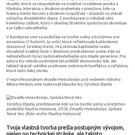
divadlo, ktoré sa nespoliehalo na tradičné rozdelenie javiska a
hľadiska. Interakcia s divákom prebiehala v priestore, kde sa
hranica medzi hercom a divákom rozpúšťala – účastníci sa stávali
súčasťou divadelného diania. Z predstavení si odnášali silný
kolektívny zážitok, ktorý v dnešnej štruktúre spoločnosti absentuje
a je ťažko nahraditeľný.
V Bardejove som sa podieľala na tvorbe scény a kostýmov pre
inscenáciu
Ci hutorim, ty vole!
, ktorá reflektovala každodennú
skúsenosť strednej triedy. Hra skúmala kapitulačnú snahu
dosiahnuť kvalitný život v dnešnom predraženom svete, kde sú
nehnuteľnosti čoraz nedosiahnuteľnejšie pre mladé generácie. Pre
autora hry nebolo podstatné len priblížiť ekonomický tlak, ale
taktiež ukázať subtílne prežívanie vnútorných konfliktov a zúfalstva,
ktoré tieto tlaky plodia.
V neprofesionálnym divadle Hviezdoslav pod vedením režiséra
Albína Medúzu sme realizovali klasickú hru
Výrobca šťastia
.
Výrobca šťastia, predstavenie kde sa na tvorbe scény a kostýmov
podieľala Paulína Halasová, 2018, Divadlo Hviezdoslav, Spišská
Nová Ves. (foto: archív Paulína Halasová)
Tvoja vlastná tvorba prešla postupným vývojom,
nielen po technickej stránke, ale takisto