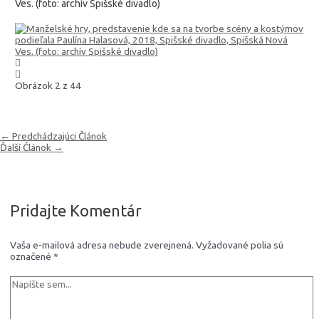
Ves. (foto: archív Spišské divadlo)
Obrázok 2 z 44
Navigácia
←
Predchádzajúci Článok
v
Ďalší Článok
→
článku
Pridajte Komentár
Vaša e-mailová adresa nebude zverejnená.
Vyžadované polia sú
označené
*
Napíšte
sem...