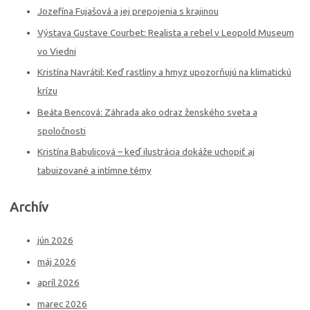
c
Jozefína Fujašová a jej prepojenia s krajinou
h
Výstava Gustave Courbet: Realista a rebel v Leopold Museum
f
vo Viedni
o
Kristína Navrátil: Keď rastliny a hmyz upozorňujú na klimatickú
r
krízu
:
Beáta Bencová: Záhrada ako odraz ženského sveta a
spoločnosti
Kristína Babulicová – keď ilustrácia dokáže uchopiť aj
tabuizované a intímne témy
Archív
jún 2026
máj 2026
apríl 2026
marec 2026