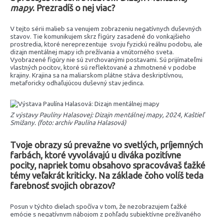
mapy
. Prezradíš o nej viac?
V tejto sérii malieb sa venujem zobrazeniu negatívnych duševných
stavov. Tie komunikujem skrz figúry zasadené do vonkajšieho
prostredia, ktoré nereprezentuje svoju fyzickú reálnu podobu, ale
dizajn mentálnej mapy ich prežívania a vnútorného sveta.
Vyobrazené figúry nie sú zvrchovanými postavami. Sú prijímateľmi
vlastných pocitov, ktoré sú reflektované a zhmotnené v podobe
krajiny. Krajina sa na maliarskom plátne stáva deskriptívnou,
metaforicky odhaľujúcou duševný stav jedinca.
Z výstavy Paulíny Halasovej: Dizajn mentálnej mapy, 2024, Kaštieľ
Smižany. (foto: archív Paulína Halasová)
Tvoje obrazy sú prevažne vo svetlých, príjemných
farbách, ktoré vyvolávajú u diváka pozitívne
pocity, napriek tomu obsahovo spracovávaš ťažké
témy veľakrát kriticky. Na základe čoho volíš teda
farebnosť svojich obrazov?
Posun v týchto dielach spočíva v tom, že nezobrazujem ťažké
emócie s negatívnym nábojom z pohľadu subjektívne prežívaného