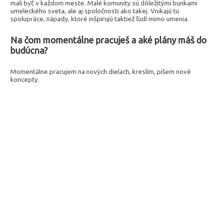
mali byť v každom meste. Malé komunity sú dôležitými bunkami
umeleckého sveta, ale aj spoločnosti ako takej. Vnikajú tu
spolupráce, nápady, ktoré inšpirujú taktiež ľudí mimo umenia.
Na čom momentálne pracuješ a aké plány máš do
budúcna?
Momentálne pracujem na nových dielach, kreslím, píšem nové
koncepty.