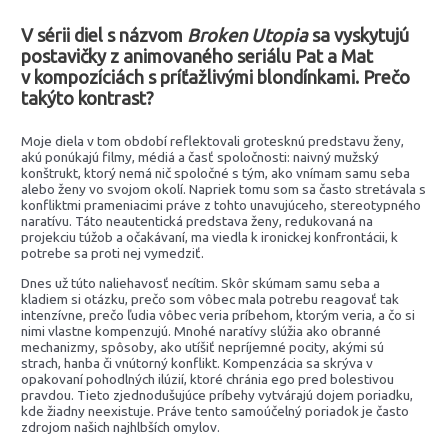
V sérii diel s názvom
Broken Utopia
sa vyskytujú
postavičky z animovaného seriálu Pat a Mat
v kompozíciách s príťažlivými blondínkami. Prečo
takýto kontrast?
Moje diela v tom období reflektovali grotesknú predstavu ženy,
akú ponúkajú filmy, médiá a časť spoločnosti: naivný mužský
konštrukt, ktorý nemá nič spoločné s tým, ako vnímam samu seba
alebo ženy vo svojom okolí. Napriek tomu som sa často stretávala s
konfliktmi prameniacimi práve z tohto unavujúceho, stereotypného
naratívu. Táto neautentická predstava ženy, redukovaná na
projekciu túžob a očakávaní, ma viedla k ironickej konfrontácii, k
potrebe sa proti nej vymedziť.
Dnes už túto naliehavosť necítim. Skôr skúmam samu seba a
kladiem si otázku, prečo som vôbec mala potrebu reagovať tak
intenzívne, prečo ľudia vôbec veria príbehom, ktorým veria, a čo si
nimi vlastne kompenzujú. Mnohé naratívy slúžia ako obranné
mechanizmy, spôsoby, ako utíšiť nepríjemné pocity, akými sú
strach, hanba či vnútorný konflikt. Kompenzácia sa skrýva v
opakovaní pohodlných ilúzií, ktoré chránia ego pred bolestivou
pravdou. Tieto zjednodušujúce príbehy vytvárajú dojem poriadku,
kde žiadny neexistuje. Práve tento samoúčelný poriadok je často
zdrojom našich najhlbších omylov.