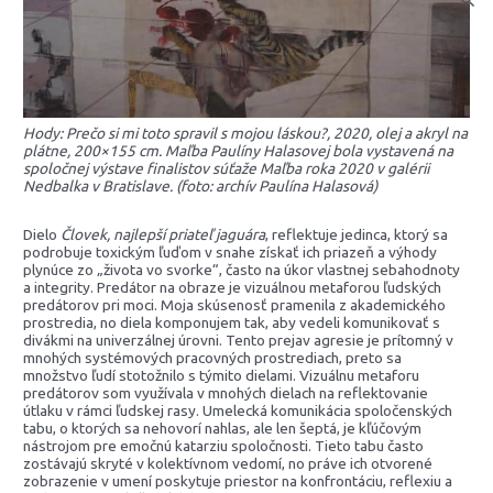
Hody: Prečo si mi toto spravil s mojou láskou?, 2020, olej a akryl na
plátne, 200×155 cm. Maľba Paulíny Halasovej bola vystavená na
spoločnej výstave finalistov súťaže Maľba roka 2020 v galérii
Nedbalka v Bratislave. (foto: archív Paulína Halasová)
Dielo
Človek, najlepší priateľ jaguára
, reflektuje jedinca, ktorý sa
podrobuje toxickým ľuďom v snahe získať ich priazeň a výhody
plynúce zo „života vo svorke“, často na úkor vlastnej sebahodnoty
a integrity. Predátor na obraze je vizuálnou metaforou ľudských
predátorov pri moci. Moja skúsenosť pramenila z akademického
prostredia, no diela komponujem tak, aby vedeli komunikovať s
divákmi na univerzálnej úrovni. Tento prejav agresie je prítomný v
mnohých systémových pracovných prostrediach, preto sa
množstvo ľudí stotožnilo s týmito dielami. Vizuálnu metaforu
predátorov som využívala v mnohých dielach na reflektovanie
útlaku v rámci ľudskej rasy. Umelecká komunikácia spoločenských
tabu, o ktorých sa nehovorí nahlas, ale len šeptá, je kľúčovým
nástrojom pre emočnú katarziu spoločnosti. Tieto tabu často
zostávajú skryté v kolektívnom vedomí, no práve ich otvorené
zobrazenie v umení poskytuje priestor na konfrontáciu, reflexiu a