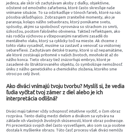
jedinca, ale skôr ich zachytávam akoby z diaľky, objektívne,
očistené od emočného zafarbenia, ktoré často skresľuje naše
vnímanie situácie. To sa odzrkadľuje v tónoch farieb, ktoré na nás
pôsobia ukľudňujúco. Zobrazujem zraniteľné momenty, ako je
paranoja, kolaps nášho sebaobrazu, ktorý ponúkame svetu,
spôsoby, akými sa spoločnosť vyrovnáva so strachom zo smrti,
úzkosťou, pocitom falošného obvinenia. Taktiež reflektujem, ako
nás rodičia výchovou a vštepovanými naratívmi zasadili do
mentálneho vlaku, ktorý sa cyklicky točí na mieste. Ak chceme z
tohto vlaku vysadnúť, musíme sa zastaviť a venovať sa vnútornej
sebareflexii. Zachytávam detské traumy, ktoré si už nepamätáme,
ale ktoré zostávajú prítomné v našich životoch, mnohokrát až do
nášho konca. Tieto obrazy tiež znázorňujú embryo, ktoré je
zasadené do štruktúrovaného objektu, čo symbolizuje nemožnosť
úniku z nášho genetického a chemického zloženia, ktorého sme
otroci po celý život.
Ako diváci vnímajú tvoju tvorbu? Myslíš si, že vedia
ľudia vyčítať tvoj zámer z diel alebo je ich
interpretácia odlišná?
Diváci majú takmer vždy schopnosť intuitívne vycítiť, o čom obraz
rozpráva. Tento dialóg medzi dielom a divákom sa vytvára na
základe ich vlastných životných skúseností, ktoré obraz podnecuje.
Pri prezentácii svojich diel často vysvetľujem, ako som sa ja osobne
dostala k myšlienke obrazu. Túto časť procesu však diváci nemôžu