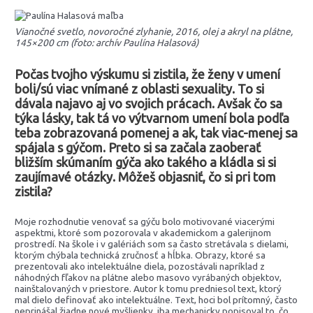
Vianočné svetlo, novoročné zlyhanie, 2016, olej a akryl na plátne,
145×200 cm (foto: archív Paulína Halasová)
Počas tvojho výskumu si zistila, že ženy v umení
boli/sú viac vnímané z oblasti sexuality. To si
dávala najavo aj vo svojich prácach. Avšak čo sa
týka lásky, tak tá vo výtvarnom umení bola podľa
teba zobrazovaná pomenej a ak, tak viac-menej sa
spájala s gýčom. Preto si sa začala zaoberať
bližším skúmaním gýča ako takého a kládla si si
zaujímavé otázky. Môžeš objasniť, čo si pri tom
zistila?
Moje rozhodnutie venovať sa gýču bolo motivované viacerými
aspektmi, ktoré som pozorovala v akademickom a galerijnom
prostredí. Na škole i v galériách som sa často stretávala s dielami,
ktorým chýbala technická zručnosť a hĺbka. Obrazy, ktoré sa
prezentovali ako intelektuálne diela, pozostávali napríklad z
náhodných fľakov na plátne alebo masovo vyrábaných objektov,
nainštalovaných v priestore. Autor k tomu predniesol text, ktorý
mal dielo definovať ako intelektuálne. Text, hoci bol prítomný, často
neprinášal žiadne nové myšlienky, iba mechanicky popisoval to, čo