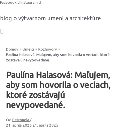
Preskočiť
Facebook
Instagram
na
obsah
blog o výtvarnom umení a architektúre
Domov
Umelci
Rozhovory
Paulína Halasová: Maľujem, aby som hovorila o veciach, ktoré
zostávajú nevypovedané.
Paulína Halasová: Maľujem,
aby som hovorila o veciach,
ktoré zostávajú
nevypovedané.
Od
Petronela
/
21. apríla 2025
21. apríla 2025