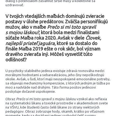
dialóg s potenciálom zasiahnuť širšie masy a kolektívne sa
uzdravovať.
V tvojich vtedajších maľbách dominujú zvieracie
postavy v úlohe predátorov. Zväčša personifikujú
mužov, ako v maľbe
Prečo si mi toto spravil
s mojou láskou?
, ktorá bola medzi finalistami
súťaže Maľba roka 2020. Avšak v diele
Človek,
najlepší priateľ jaguára
, ktoré sa dostalo do
finále Maľba 2019 ešte o rok skôr, bol význam
dravého zvieraťa iný. Môžeš vysvetliť túto
odlišnosť?
U psychicky stabilného jedinca existuje zdravá rovnováha medzi
morálnymi hodnotami a sebarealizáciou, jeho činy nepoškodzujú
okolie. Avšak, u ľudí, ktorí majú neuspokojené emocionálne potreby,
sa objavujú mechanizmy kompenzácie, z ktorých jedným je túžba po
moci a nadvláde nad druhými. Táto forma pocitov jedincovi
poskytuje dočasné uspokojenie.
Obraz
Prečo si mi toto spravil s mojou láskou
vznikol ako reflexia
na systematickú šikanu a toxické prostredie v akademickom svete
na VŠVU, kde študenti často čelili šikane zo strany niektorých
pedagógov. Obraz zobrazuje hody, okamih, krátko po víťaznom
momente, kedy sa doráňaný jedinec rozhodol čeliť svojmu