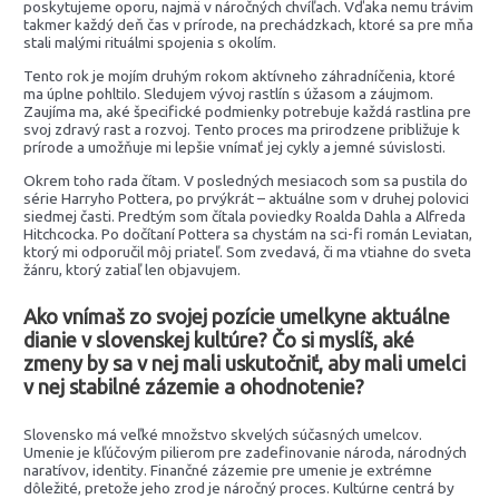
poskytujeme oporu, najmä v náročných chvíľach. Vďaka nemu trávim
takmer každý deň čas v prírode, na prechádzkach, ktoré sa pre mňa
stali malými rituálmi spojenia s okolím.
Tento rok je mojím druhým rokom aktívneho záhradníčenia, ktoré
ma úplne pohltilo. Sledujem vývoj rastlín s úžasom a záujmom.
Zaujíma ma, aké špecifické podmienky potrebuje každá rastlina pre
svoj zdravý rast a rozvoj. Tento proces ma prirodzene približuje k
prírode a umožňuje mi lepšie vnímať jej cykly a jemné súvislosti.
Okrem toho rada čítam. V posledných mesiacoch som sa pustila do
série Harryho Pottera, po prvýkrát – aktuálne som v druhej polovici
siedmej časti. Predtým som čítala poviedky Roalda Dahla a Alfreda
Hitchcocka. Po dočítaní Pottera sa chystám na sci-fi román Leviatan,
ktorý mi odporučil môj priateľ. Som zvedavá, či ma vtiahne do sveta
žánru, ktorý zatiaľ len objavujem.
Ako vnímaš zo svojej pozície umelkyne aktuálne
dianie v slovenskej kultúre? Čo si myslíš, aké
zmeny by sa v nej mali uskutočniť, aby mali umelci
v nej stabilné zázemie a ohodnotenie?
Slovensko má veľké množstvo skvelých súčasných umelcov.
Umenie je kľúčovým pilierom pre zadefinovanie národa, národných
naratívov, identity. Finančné zázemie pre umenie je extrémne
dôležité, pretože jeho zrod je náročný proces. Kultúrne centrá by