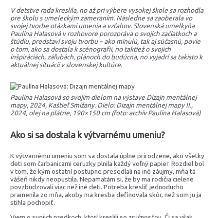
V detstve rada kreslila, no až pri výbere vysokej škole sa rozhodla
pre školu s umeleckým zameraním. Následne sa zaoberala vo
svojej tvorbe otázkami umenia a vzťahov. Slovenská umelkyňa
Paulína Halasová v rozhovore porozpráva o svojich začiatkoch a
štúdiu, predstaví svoju tvorbu – ako minulú, tak aj súčasnú, povie
o tom, ako sa dostala k scénografii, no taktiež o svojich
inšpiráciách, záľubách, plánoch do budúcna, no vyjadrí sa takisto k
aktuálnej situácií v slovenskej kultúre.
Paulína Halasová so svojim dielom na výstave Dizajn mentálnej
mapy, 2024, Kaštieľ Smižany. Dielo: Dizajn mentálnej mapy II.,
2024, olej na plátne, 190×150 cm (foto: archív Paulína Halasová)
Ako si sa dostala k výtvarnému umeniu?
K výtvarnému umeniu som sa dostala úplne prirodzene, ako všetky
deti som čarbanicami ceruzky plnila každý voľný papier. Rozdiel bol
v tom, že kým ostatní postupne presedlali na iné záujmy, mňa tá
vášeň nikdy neopustila. Nepamätám si, že by ma rodičia cielene
povzbudzovali viac než iné deti. Potreba kresliť jednoducho
pramenila zo mňa, akoby ma kresba definovala skôr, než som ju ja
stihla pochopiť.
Viem o svojich predkoch, ktorí kreslili so zručnosťou. Či sa však