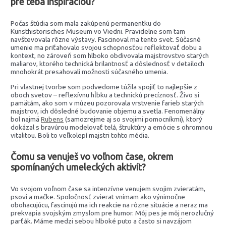
pre teba inšpiráciou?
Počas štúdia som mala zakúpenú permanentku do
Kunsthistorisches Museum vo Viedni. Pravidelne som tam
navštevovala rôzne výstavy. Fascinoval ma tento svet. Súčasné
umenie ma priťahovalo svojou schopnosťou reflektovať dobu a
kontext, no zároveň som hlboko obdivovala majstrovstvo starých
maliarov, ktorého technická brilantnosť a dôslednosť v detailoch
mnohokrát presahovali možnosti súčasného umenia.
Pri vlastnej tvorbe som podvedome túžila spojiť to najlepšie z
oboch svetov – reflexívnu hĺbku a technickú precíznosť. Živo si
pamätám, ako som v múzeu pozorovala vrstvenie farieb starých
majstrov, ich dôsledné budovanie objemu a svetla. Fenomenálny
bol najmä
Rubens
(samozrejme aj so svojimi pomocníkmi), ktorý
dokázal s bravúrou modelovať telá, štruktúry a emócie s ohromnou
vitalitou. Boli to veľkolepí majstri tohto média.
Čomu sa venuješ vo voľnom čase, okrem
spomínaných umeleckých aktivít?
Vo svojom voľnom čase sa intenzívne venujem svojim zvieratám,
psovi a mačke. Spoločnosť zvierat vnímam ako výnimočne
obohacujúcu, fascinujú ma ich reakcie na rôzne situácie a neraz ma
prekvapia svojským zmyslom pre humor. Môj pes je môj nerozlučný
parťák. Máme medzi sebou hlboké puto a často si navzájom