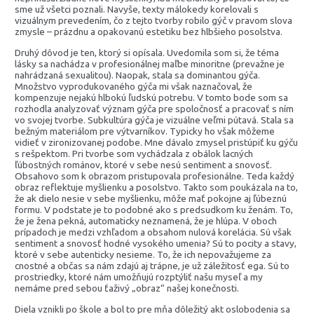
sme už všetci poznali. Navyše, texty málokedy korelovali s
vizuálnym prevedením, čo z tejto tvorby robilo gýč v pravom slova
zmysle – prázdnu a opakovanú estetiku bez hlbšieho posolstva.
Druhý dôvod je ten, ktorý si opísala. Uvedomila som si, že téma
lásky sa nachádza v profesionálnej maľbe minoritne (prevažne je
nahrádzaná sexualitou). Naopak, stala sa dominantou gýča.
Množstvo vyprodukovaného gýča mi však naznačoval, že
kompenzuje nejakú hlbokú ľudskú potrebu. V tomto bode som sa
rozhodla analyzovať význam gýča pre spoločnosť a pracovať s ním
vo svojej tvorbe. Subkultúra gýča je vizuálne veľmi pútavá. Stala sa
bežným materiálom pre výtvarníkov. Typicky ho však môžeme
vidieť v zironizovanej podobe. Mne dávalo zmysel pristúpiť ku gýču
s rešpektom. Pri tvorbe som vychádzala z obálok lacných
ľúbostných románov, ktoré v sebe nesú sentiment a snovosť.
Obsahovo som k obrazom pristupovala profesionálne. Teda každý
obraz reflektuje myšlienku a posolstvo. Takto som poukázala na to,
že ak dielo nesie v sebe myšlienku, môže mať pokojne aj ľúbeznú
formu. V podstate je to podobné ako s predsudkom ku ženám. To,
že je žena pekná, automaticky neznamená, že je hlúpa. V oboch
prípadoch je medzi vzhľadom a obsahom nulová korelácia. Sú však
sentiment a snovosť hodné vysokého umenia? Sú to pocity a stavy,
ktoré v sebe autenticky nesieme. To, že ich nepovažujeme za
cnostné a občas sa nám zdajú aj trápne, je už záležitosť ega. Sú to
prostriedky, ktoré nám umožňujú rozptýliť našu myseľ a my
nemáme pred sebou ťaživý „obraz“ našej konečnosti.
Diela vznikli po škole a bol to pre mňa dôležitý akt oslobodenia sa