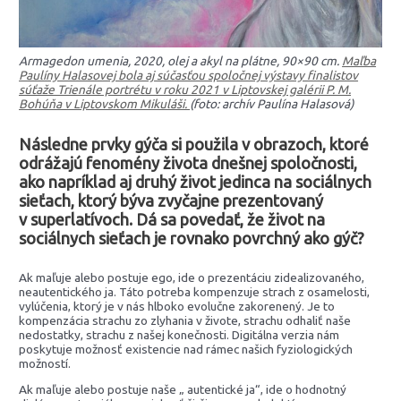
Armagedon umenia, 2020, olej a akyl na plátne, 90×90 cm.
Maľba
Paulíny Halasovej bola aj súčasťou spoločnej výstavy finalistov
súťaže Trienále portrétu v roku 2021 v Liptovskej galérii P. M.
Bohúňa v Liptovskom Mikuláši.
(foto: archív Paulína Halasová)
Následne prvky gýča si použila v obrazoch, ktoré
odrážajú fenomény života dnešnej spoločnosti,
ako napríklad aj druhý život jedinca na sociálnych
sieťach, ktorý býva zvyčajne prezentovaný
v superlatívoch. Dá sa povedať, že život na
sociálnych sieťach je rovnako povrchný ako gýč?
Ak maľuje alebo postuje ego, ide o prezentáciu zidealizovaného,
neautentického ja. Táto potreba kompenzuje strach z osamelosti,
vylúčenia, ktorý je v nás hlboko evolučne zakorenený. Je to
kompenzácia strachu zo zlyhania v živote, strachu odhaliť naše
nedostatky, strachu z našej konečnosti. Digitálna verzia nám
poskytuje možnosť existencie nad rámec našich fyziologických
možností.
Ak maľuje alebo postuje naše „ autentické ja“, ide o hodnotný