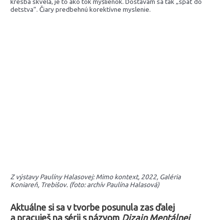
kresba skvelá, je to ako tok myšlienok. Dostávam sa tak „späť do
detstva“. Čiary predbehnú korektívne myslenie.
Z výstavy Paulíny Halasovej: Mimo kontext, 2022, Galéria
Koniareň, Trebišov. (foto: archív Paulína Halasová)
Aktuálne si sa v tvorbe posunula zas ďalej
a pracuješ na sérii s názvom
Dizajn Mentálnej