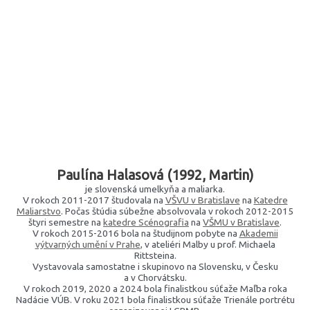
Paulína Halasová (1992, Martin)
je slovenská umelkyňa a maliarka.
V rokoch 2011-2017 študovala na
VŠVU v Bratislave
na
Katedre
Maliarstvo
. Počas štúdia súbežne absolvovala v rokoch 2012-2015
štyri semestre na
katedre Scénografia
na
VŠMU v Bratislave
.
V rokoch 2015-2016 bola na študijnom pobyte na
Akademii
výtvarných umění v Prahe
, v ateliéri Malby u prof. Michaela
Rittsteina.
Vystavovala samostatne i skupinovo na Slovensku, v Česku
a v Chorvátsku.
V rokoch 2019, 2020 a 2024 bola finalistkou súťaže Maľba roka
Nadácie VÚB. V roku 2021 bola finalistkou súťaže Trienále portrétu