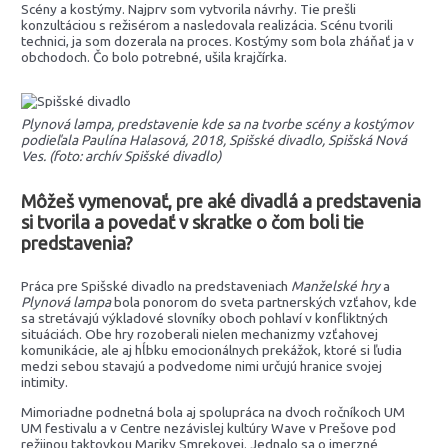
Scény a kostýmy. Najprv som vytvorila návrhy. Tie prešli
konzultáciou s režisérom a nasledovala realizácia. Scénu tvorili
technici, ja som dozerala na proces. Kostýmy som bola zháňať ja v
obchodoch. Čo bolo potrebné, ušila krajčírka.
Plynová lampa, predstavenie kde sa na tvorbe scény a kostýmov
podieľala Paulína Halasová, 2018, Spišské divadlo, Spišská Nová
Ves. (foto: archív Spišské divadlo)
Môžeš vymenovať, pre aké divadlá a predstavenia
si tvorila a povedať v skratke o čom boli tie
predstavenia?
Práca pre Spišské divadlo na predstaveniach
Manželské hry
a
Plynová lampa
bola ponorom do sveta partnerských vzťahov, kde
sa stretávajú výkladové slovníky oboch pohlaví v konfliktných
situáciách. Obe hry rozoberali nielen mechanizmy vzťahovej
komunikácie, ale aj hĺbku emocionálnych prekážok, ktoré si ľudia
medzi sebou stavajú a podvedome nimi určujú hranice svojej
intimity.
Mimoriadne podnetná bola aj spolupráca na dvoch ročníkoch UM
UM festivalu a v Centre nezávislej kultúry Wave v Prešove pod
režijnou taktovkou Mariky Smrekovej. Jednalo sa o imerzné