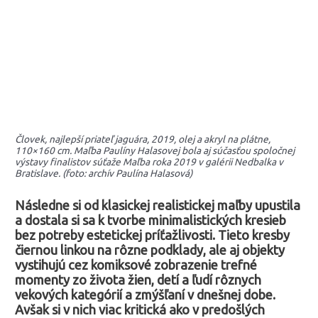
Človek, najlepší priateľ jaguára, 2019, olej a akryl na plátne,
110×160 cm. Maľba Paulíny Halasovej bola aj súčasťou spoločnej
výstavy finalistov súťaže Maľba roka 2019 v galérii Nedbalka v
Bratislave. (foto: archív Paulína Halasová)
Následne si od klasickej realistickej maľby upustila
a dostala si sa k tvorbe minimalistických kresieb
bez potreby estetickej príťažlivosti. Tieto kresby
čiernou linkou na rôzne podklady, ale aj objekty
vystihujú cez komiksové zobrazenie trefné
momenty zo života žien, detí a ľudí rôznych
vekových kategórií a zmýšľaní v dnešnej dobe.
Avšak si v nich viac kritická ako v predošlých