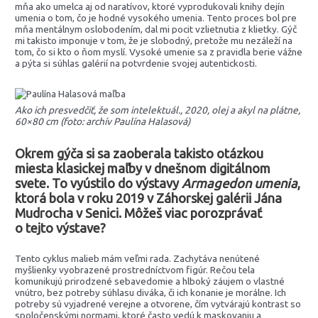
mňa ako umelca aj od naratívov, ktoré vyprodukovali knihy dejín
umenia o tom, čo je hodné vysokého umenia. Tento proces bol pre
mňa mentálnym oslobodením, dal mi pocit vzlietnutia z klietky. Gýč
mi takisto imponuje v tom, že je slobodný, pretože mu nezáleží na
tom, čo si kto o ňom myslí. Vysoké umenie sa z pravidla berie vážne
a pýta si súhlas galérií na potvrdenie svojej autentickosti.
Ako ich presvedčiť, že som intelektuál., 2020, olej a akyl na plátne,
60×80 cm (foto: archív Paulína Halasová)
Okrem gýča si sa zaoberala takisto otázkou
miesta klasickej maľby v dnešnom digitálnom
svete. To vyústilo do výstavy
Armagedon umenia
,
ktorá bola v roku 2019 v Záhorskej galérii Jána
Mudrocha v Senici. Môžeš viac porozprávať
o tejto výstave?
Tento cyklus malieb mám veľmi rada. Zachytáva nenútené
myšlienky vyobrazené prostredníctvom figúr. Rečou tela
komunikujú prirodzené sebavedomie a hlboký záujem o vlastné
vnútro, bez potreby súhlasu diváka, či ich konanie je morálne. Ich
potreby sú vyjadrené verejne a otvorene, čím vytvárajú kontrast so
spoločenskými normami, ktoré často vedú k maskovaniu a