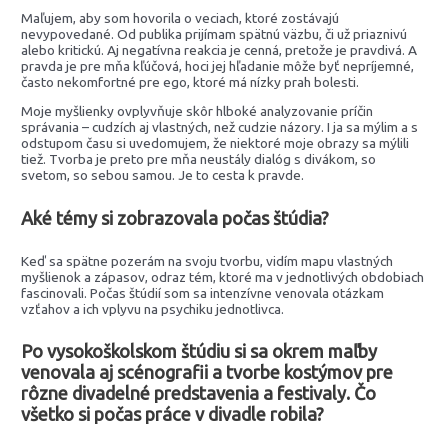
Maľujem, aby som hovorila o veciach, ktoré zostávajú
nevypovedané. Od publika prijímam spätnú väzbu, či už priaznivú
alebo kritickú. Aj negatívna reakcia je cenná, pretože je pravdivá. A
pravda je pre mňa kľúčová, hoci jej hľadanie môže byť nepríjemné,
často nekomfortné pre ego, ktoré má nízky prah bolesti.
Moje myšlienky ovplyvňuje skôr hlboké analyzovanie príčin
správania – cudzích aj vlastných, než cudzie názory. I ja sa mýlim a s
odstupom času si uvedomujem, že niektoré moje obrazy sa mýlili
tiež. Tvorba je preto pre mňa neustály dialóg s divákom, so
svetom, so sebou samou. Je to cesta k pravde.
Aké témy si zobrazovala počas štúdia?
Keď sa spätne pozerám na svoju tvorbu, vidím mapu vlastných
myšlienok a zápasov, odraz tém, ktoré ma v jednotlivých obdobiach
fascinovali. Počas štúdií som sa intenzívne venovala otázkam
vzťahov a ich vplyvu na psychiku jednotlivca.
Po vysokoškolskom štúdiu si sa okrem maľby
venovala aj scénografii a tvorbe kostýmov pre
rôzne divadelné predstavenia a festivaly.
Čo
všetko si počas práce v divadle robila?