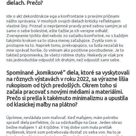
dielach. Prečo?
Ide o akt dekonštrukcie ega a konfrontácie s pravými príčinami
nášho správania. V mnohých svojich dielach kriticky reflektujem
vlastné činy. Priznať si nepríjemné pravdy pred sebou samým je už
samo o sebe bolestné, ešte ťažšie je ich verejne odhaliť.
Zverejnenie týchto diel nebolo zo začiatku komfortné, no s každým
takýmto krokom sa to stáva menej zaťažujúce. Zvykla som si
postupne na to. Napriek tomu, prekvapujúco, sa ľudia nezačali ku
mne správať horšie, čo vnímam ako pozitívne povzbudenie. Je to
taktiež pripomienka, že všetci robíme chyby. Niekedy je však pre
nás jednoduchšie odpustiť ich druhým, než odpustiť sami sebe.
Spomínané „komiksové“ diela, ktoré sa vyskytovali
na rôznych výstavách v roku 2022, sa výrazne líšia
rukopisom od tých predošlých. Okrem toho si
začala pracovať s novými médiami a materiálmi.
Prečo si prešla k takémuto minimalizmu a upustila
od klasickej maľby na plátno?
Úprimne, nevládala som maľovať. Keď maľujem, mám potrebu
spraviť diela perfektne, čo sa odzrkadľuje na čase. Jeden obraz
bežne maľujem 1 až 4 týždne. V tej dobe som mala pretlak
myšlienok, ktoré som potrebovala dostať zo seba von. Na to je