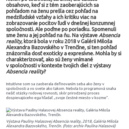
obsahovo, keď si z tém zaoberajúcich sa
pohľadom na ženu prešla cez pohľad na
medziľudské vzťahy a ich kritiku viac na
zobrazovanie pocitov ľudí v dnešnej konzumnej
spoločnosti. Ale poďme po poriadku. Spomenuli
sme ženu a jej pohľad na ňu. Na výstave
Absencia
reality
, ktorá bola v roku 2018 v Galérii Miloša
Alexandra Bazovského v Trenčíne, si ten pohľad
znázornila dosť exoticky a expresívne. Mohla by si
charakterizovať, ako sú ženy vnímané
v spoločnosti v kontexte tvojich diel z výstavy
Absencia reality
?
Intuitívne som sa zaoberala definovaním seba ako ženy v
spoločnosti a vo svete ako takom. Nebola to programová snaha
riešiť otázky rodovej rovnosti, skôr prirodzený proces
dospievajúceho ega hľadať „svoje čestné miesto v kozme“.
Výstava Paulíny Halasovej Absencia reality, 2018, Galéria Miloša
Alexandra Bazovského, Trenčín. (foto: archív Paulína Halasová)