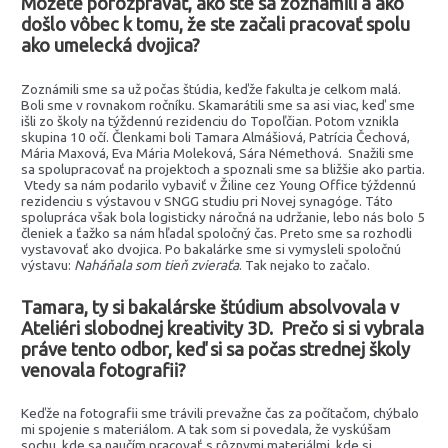
Môžete porozprávať, ako ste sa zoznámili a ako
došlo vôbec k tomu, že ste začali pracovať spolu
ako umelecká dvojica?
Zoznámili sme sa už počas štúdia, keďže fakulta je celkom malá.
Boli sme v rovnakom ročníku. Skamarátili sme sa asi viac, keď sme
išli zo školy na týždennú rezidenciu do Topoľčian. Potom vznikla
skupina 10 očí. Členkami boli Tamara Almášiová, Patrícia Čechová,
Mária Maxová, Eva Mária Moleková, Sára Némethová. Snažili sme
sa spolupracovať na projektoch a spoznali sme sa bližšie ako partia.
Vtedy sa nám podarilo vybaviť v Žiline cez Young Office týždennú
rezidenciu s výstavou v SNGG studiu pri Novej synagóge. Táto
spolupráca však bola logisticky náročná na udržanie, lebo nás bolo 5
členiek a ťažko sa nám hľadal spoločný čas. Preto sme sa rozhodli
vystavovať ako dvojica. Po bakalárke sme si vymysleli spoločnú
výstavu:
Naháňala som tieň zvieraťa
. Tak nejako to začalo.
Tamara, ty si bakalárske štúdium absolvovala v
Ateliéri slobodnej kreativity 3D. Prečo si si vybrala
práve tento odbor, keď si sa počas strednej školy
venovala fotografii?
Keďže na fotografii sme trávili prevažne čas za počítačom, chýbalo
mi spojenie s materiálom. A tak som si povedala, že vyskúšam
sochu, kde sa naučím pracovať s rôznymi materiálmi, kde si