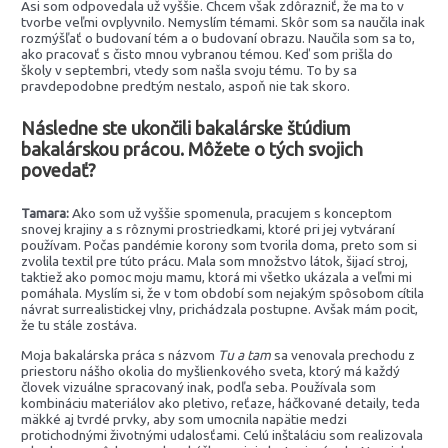
Asi som odpovedala už vyššie. Chcem však zdôrazniť, že ma to v
tvorbe veľmi ovplyvnilo. Nemyslím témami. Skôr som sa naučila inak
rozmýšľať o budovaní tém a o budovaní obrazu. Naučila som sa to,
ako pracovať s čisto mnou vybranou témou. Keď som prišla do
školy v septembri, vtedy som našla svoju tému. To by sa
pravdepodobne predtým nestalo, aspoň nie tak skoro.
Následne ste ukončili bakalárske štúdium
bakalárskou prácou. Môžete o tých svojich
povedať?
Tamara:
Ako som už vyššie spomenula, pracujem s konceptom
snovej krajiny a s rôznymi prostriedkami, ktoré pri jej vytváraní
používam. Počas pandémie korony som tvorila doma, preto som si
zvolila textil pre túto prácu. Mala som množstvo látok, šijací stroj,
taktiež ako pomoc moju mamu, ktorá mi všetko ukázala a veľmi mi
pomáhala. Myslím si, že v tom období som nejakým spôsobom cítila
návrat surrealistickej vlny, prichádzala postupne. Avšak mám pocit,
že tu stále zostáva.
Moja bakalárska práca s názvom
Tu a tam
sa venovala prechodu z
priestoru nášho okolia do myšlienkového sveta, ktorý má každý
človek vizuálne spracovaný inak, podľa seba. Používala som
kombináciu materiálov ako pletivo, reťaze, háčkované detaily, teda
mäkké aj tvrdé prvky, aby som umocnila napätie medzi
protichodnými životnými udalosťami. Celú inštaláciu som realizovala