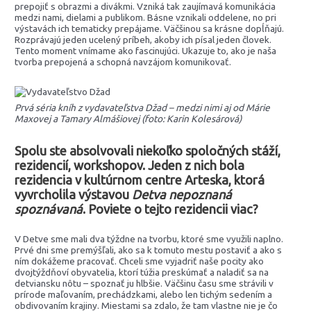
prepojiť s obrazmi a divákmi. Vzniká tak zaujímavá komunikácia
medzi nami, dielami a publikom. Básne vznikali oddelene, no pri
výstavách ich tematicky prepájame. Väčšinou sa krásne dopĺňajú.
Rozprávajú jeden ucelený príbeh, akoby ich písal jeden človek.
Tento moment vnímame ako fascinujúci. Ukazuje to, ako je naša
tvorba prepojená a schopná navzájom komunikovať.
Prvá séria kníh z vydavateľstva Džad – medzi nimi aj od Márie
Maxovej a Tamary Almášiovej (foto: Karin Kolesárová)
Spolu ste absolvovali niekoľko spoločných stáží,
rezidencií, workshopov. Jeden z nich bola
rezidencia v kultúrnom centre Arteska, ktorá
vyvrcholila výstavou
Detva nepoznaná
spoznávaná
. Poviete o tejto rezidencii viac
?
V Detve sme mali dva týždne na tvorbu, ktoré sme využili naplno.
Prvé dni sme premýšľali, ako sa k tomuto mestu postaviť a ako s
ním dokážeme pracovať. Chceli sme vyjadriť naše pocity ako
dvojtýždňoví obyvatelia, ktorí túžia preskúmať a naladiť sa na
detviansku nôtu – spoznať ju hlbšie. Väčšinu času sme strávili v
prírode maľovaním, prechádzkami, alebo len tichým sedením a
obdivovaním krajiny. Miestami sa zdalo, že tam vlastne nie je čo