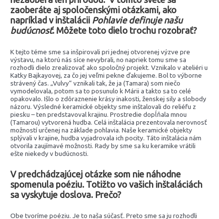
zaoberáte aj spoločenskými otázkami, ako
napríklad v inštalácii
Pohlavie definuje našu
budúcnosť
. Môžete toto dielo trochu rozobrať?
K tejto téme sme sa inšpirovali pri jednej otvorenej výzve pre
výstavu, na ktorú nás síce nevybrali, no napriek tomu sme sa
rozhodli dielo zrealizovať ako spoločný projekt. Vznikalo v ateliéri u
Katky Bajkayovej, za čo jej veľmi pekne ďakujeme. Bol to výborne
strávený čas. „Vulvy“ vznikali tak, že ja (Tamara) som niečo
vymodelovala, potom sa to posunulo k Márii a takto sa to celé
opakovalo. Išlo o zdôraznenie krásy inakosti, ženskej sily a slobody
názoru. Výsledné keramické objekty sme inštalovali do reliéfu z
piesku – ten predstavoval krajinu. Prostredie dopĺňala mnou
(Tamarou) vytvorená hudba. Celá inštalácia prezentovala nerovnosť
možností určenej na základe pohlavia. Naše keramické objekty
splývali v krajine, hudba vyjadrovala ich pocity. Táto inštalácia nám
otvorila zaujímavé možnosti. Rady by sme sa ku keramike vrátili
ešte niekedy v budúcnosti.
V predchádzajúcej otázke som
nie náhodne
spomenula poéziu. Totižto vo vašich inštaláciách
sa vyskytuje doslova. Prečo?
Obe tvoríme poéziu. Je to naša súčasť. Preto sme sa ju rozhodli