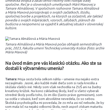
umelecká dvojica a začali tento fiktívny svet rozvíjať ďalej
spoločne. Reč je o slovenských umelkyniach Márii Maxovej a
Tamare Almášiovej. V spoločnom rozhovore Tamara Almášiová
a Mária Maxová porozprávajú o svojich začiatkoch, štúdiu,
spoločnej tvorbe a projektoch, na ktorých sa zúčastnili, ale taktiež
povedia o svojich inšpiráciách, vzoroch, záľubách, plánoch do
budúcna a neopomenú sa vyjadriť k aktuálnej situácii v slovenskej
kultúre.
Tamara Almášiová a Mária Maxová počas obhajob semestrálnych
prác, 2023, Fakulta umení Technickej univerzity Košice (foto: archív
Mária Maxová)
Na úvod mám pre vás klasickú otázku. Ako ste sa
dostali k výtvarnému umeniu?
Tamara:
Moja cesta bola celkom náhla – umenie ma nejako extra
nezaujímalo. Jasné, ako každé malé dieťa som si rada kreslila a
skúšala všeličo iné. Nikdy som však nechodila na ZUŠ ani na žiadny
kreatívny krúžok. Na konci základnej školy, keď si všetci vyberali
stredné školy podľa toho, čo im išlo (často práve gymnázium), som
sa ocitla v situácii, keď som absolútne nevedela, čo so sebou.
Školská psychologička mi povedala, že zo mňa asi nič nebude, že by
som mala ísť na nejakú odbornú školu, nech aspoň získam maturitu.