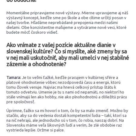
Momentálne pripravujeme nové výstavy. Mierne upravujeme aj náš
výstavný koncept, keďže sme po škole a obe cítime určitý posun v
našej tvorbe. Hľadáme neprebádané prepojenia medzi našimi
dielami. Obe konzistentne maľujeme a vytvárame nové veci, ktoré
budete môcť čoskoro vidieť.
Ako vnímate z vašej pozície aktuálne dianie v
slovenskej kultúre? Čo si myslíte, aké zmeny by sa
v nej mali uskutočniť, aby mali umelci v nej stabilné
zázemie a ohodnotenie?
Tamara:
Je to veľmi ťažké, keďže pracujem v kultúrnej sfére a
platové ohodnotenie vôbec nezodpovedá času a energii, ktorú
tomu človek venuje. Najviac ma hnevá celkový prístup štátu k
tomuto odvetviu. Umenie je tu s nami od nepamäti, no niektorí ho
stále vnímajú len ako hobby, nie ako plnohodnotnú a dôležitú prácu
pre spoločnosť.
Úprimne, ťažko sa mi hovorí o tom, čo by sa malo zmeniť. Možno by
stačilo, aby sa do vedenia dostali kompetentní ľudia – takí, ktorí sa
na nič nehrajú, ale jednoducho sú v tom, čo robia, naozaj dobrí. Na
Slovensku máme veľa šikovných ľudí a verím, že zlé obdobie raz
vystrieda lepšie. Držme si palce.