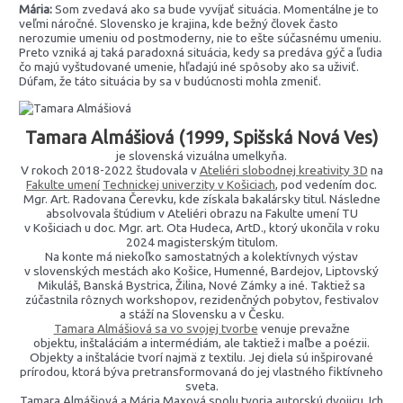
Mária:
Som zvedavá ako sa bude vyvíjať situácia. Momentálne je to
veľmi náročné. Slovensko je krajina, kde bežný človek často
nerozumie umeniu od postmoderny, nie to ešte súčasnému umeniu.
Preto vzniká aj taká paradoxná situácia, kedy sa predáva gýč a ľudia
čo majú vyštudované umenie, hľadajú iné spôsoby ako sa uživiť.
Dúfam, že táto situácia by sa v budúcnosti mohla zmeniť.
Tamara Almášiová (1999, Spišská Nová Ves)
je slovenská vizuálna umelkyňa.
V rokoch 2018-2022 študovala v
Ateliéri slobodnej kreativity 3D
na
Fakulte umení
Technickej univerzity v Košiciach
, pod vedením doc.
Mgr. Art. Radovana Čerevku, kde získala bakalársky titul. Následne
absolvovala štúdium v Ateliéri obrazu na Fakulte umení TU
v Košiciach u doc. Mgr. art. Ota Hudeca, ArtD., ktorý ukončila v roku
2024 magisterským titulom.
Na konte má niekoľko samostatných a kolektívnych výstav
v slovenských mestách ako Košice, Humenné, Bardejov, Liptovský
Mikuláš, Banská Bystrica, Žilina, Nové Zámky a iné. Taktiež sa
zúčastnila rôznych workshopov, rezidenčných pobytov, festivalov
a stáží na Slovensku a v Česku.
Tamara Almášiová sa vo svojej tvorbe
venuje prevažne
objektu, inštaláciám a intermédiám, ale taktiež i maľbe a poézii.
Objekty a inštalácie tvorí najmä z textilu. Jej diela sú inšpirované
prírodou, ktorá býva pretransformovaná do jej vlastného fiktívneho
sveta.
Tamara Almášiová a Mária Maxová spolu tvoria autorskú dvojicu. Ich