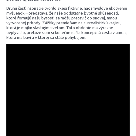
Druhú časť inšpirácie tvorilo akési fiktívne, nadzmyslové ukotvenie
myšlienok – predstava, že naše podstatné životné skúsenosti,
ktoré formujú našu bytosť, sa môžu pretaviť do snovej, mnou
vytvorenej prírody. Zážitky premieňam na surrealistickú krajinu,
ktorá je mojím vlastným svetom. Toto obdobie ma výrazne
ovplyvnilo, pretože som si konečne našla koncepčnú cestu v umení,
ktorá ma baví a v ktorej sa stále pohybujem.