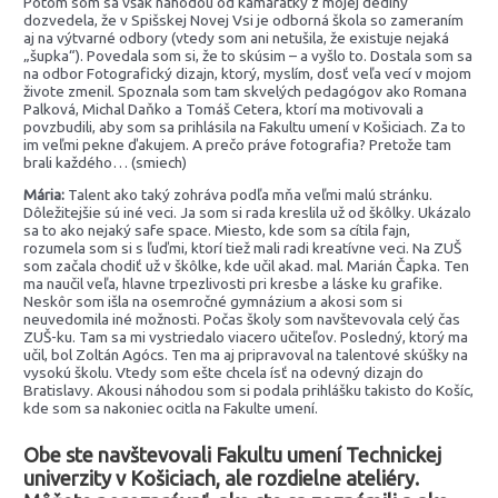
Potom som sa však náhodou od kamarátky z mojej dediny
dozvedela, že v Spišskej Novej Vsi je odborná škola so zameraním
aj na výtvarné odbory (vtedy som ani netušila, že existuje nejaká
„šupka“). Povedala som si, že to skúsim – a vyšlo to. Dostala som sa
na odbor Fotografický dizajn, ktorý, myslím, dosť veľa vecí v mojom
živote zmenil. Spoznala som tam skvelých pedagógov ako Romana
Palková, Michal Daňko a Tomáš Cetera, ktorí ma motivovali a
povzbudili, aby som sa prihlásila na Fakultu umení v Košiciach. Za to
im veľmi pekne ďakujem. A prečo práve fotografia? Pretože tam
brali každého… (smiech)
Mária:
Talent ako taký zohráva podľa mňa veľmi malú stránku.
Dôležitejšie sú iné veci. Ja som si rada kreslila už od škôlky. Ukázalo
sa to ako nejaký safe space. Miesto, kde som sa cítila fajn,
rozumela som si s ľuďmi, ktorí tiež mali radi kreatívne veci. Na ZUŠ
som začala chodiť už v škôlke, kde učil akad. mal. Marián Čapka. Ten
ma naučil veľa, hlavne trpezlivosti pri kresbe a láske ku grafike.
Neskôr som išla na osemročné gymnázium a akosi som si
neuvedomila iné možnosti. Počas školy som navštevovala celý čas
ZUŠ-ku. Tam sa mi vystriedalo viacero učiteľov. Posledný, ktorý ma
učil, bol Zoltán Agócs. Ten ma aj pripravoval na talentové skúšky na
vysokú školu. Vtedy som ešte chcela ísť na odevný dizajn do
Bratislavy. Akousi náhodou som si podala prihlášku takisto do Košíc,
kde som sa nakoniec ocitla na Fakulte umení.
Obe ste navštevovali Fakultu umení Technickej
univerzity v Košiciach, ale rozdielne ateliéry.