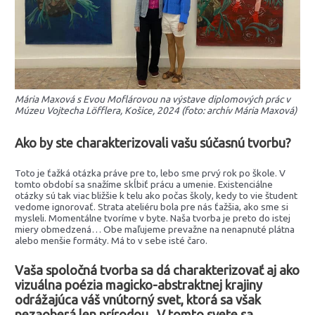
Mária Maxová s Evou Moflárovou na výstave diplomových prác v
Múzeu Vojtecha Löfflera, Košice, 2024 (foto: archív Mária Maxová)
Ako by ste charakterizovali vašu súčasnú tvorbu?
Toto je ťažká otázka práve pre to, lebo sme prvý rok po škole. V
tomto období sa snažíme skĺbiť prácu a umenie. Existenciálne
otázky sú tak viac bližšie k telu ako počas školy, kedy to vie študent
vedome ignorovať. Strata ateliéru bola pre nás ťažšia, ako sme si
mysleli. Momentálne tvoríme v byte. Naša tvorba je preto do istej
miery obmedzená… Obe maľujeme prevažne na nenapnuté plátna
alebo menšie formáty. Má to v sebe isté čaro.
Vaša spoločná tvorba sa dá charakterizovať aj ako
vizuálna poézia magicko-abstraktnej krajiny
odrážajúca váš vnútorný svet, ktorá sa však
nezaoberá len prírodou. V tomto svete sa