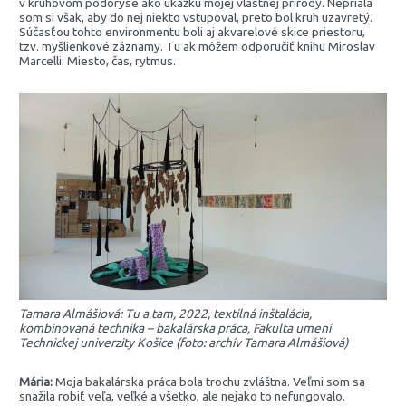
v kruhovom pôdoryse ako ukážku mojej vlastnej prírody. Nepriala
som si však, aby do nej niekto vstupoval, preto bol kruh uzavretý.
Súčasťou tohto environmentu boli aj akvarelové skice priestoru,
tzv. myšlienkové záznamy. Tu ak môžem odporučiť knihu Miroslav
Marcelli: Miesto, čas, rytmus.
Tamara Almášiová: Tu a tam, 2022, textilná inštalácia,
kombinovaná technika – bakalárska práca, Fakulta umení
Technickej univerzity Košice (foto: archív Tamara Almášiová)
Mária:
Moja bakalárska práca bola trochu zvláštna. Veľmi som sa
snažila robiť veľa, veľké a všetko, ale nejako to nefungovalo.