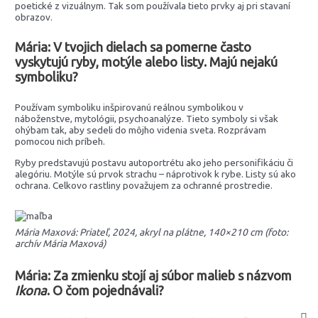
poetické z vizuálnym. Tak som používala tieto prvky aj pri stavaní
obrazov.
Mária: V tvojich dielach sa pomerne často
vyskytujú ryby, motýle alebo listy. Majú nejakú
symboliku?
Používam symboliku inšpirovanú reálnou symbolikou v
náboženstve, mytológii, psychoanalýze. Tieto symboly si však
ohýbam tak, aby sedeli do môjho videnia sveta. Rozprávam
pomocou nich príbeh.
Ryby predstavujú postavu autoportrétu ako jeho personifikáciu či
alegóriu. Motýle sú prvok strachu – náprotivok k rybe. Listy sú ako
ochrana. Celkovo rastliny považujem za ochranné prostredie.
Mária Maxová: Priateľ, 2024, akryl na plátne, 140×210 cm (foto:
archív Mária Maxová)
Mária: Za zmienku stojí aj súbor malieb s názvom
Ikona
. O čom pojednávali?