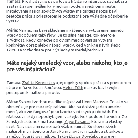
Tamara:
Prechádzanie sa po lese a hľadanie inšpirácie, sadnúť si a
zastaviť svoje myšlienky v jednom bode, na jednom mieste.
Inštalovanie našich spoločných výstav ma taktiež naozaj baví,
pretože práca s priestorom je podstatná pre výsledné pôsobenie
výstav.
Mária:
Najviac ma baví skladanie myšlienok a vytvorenie námetu.
Vtedy pociťujem taký flow. Je to silné napätie, tok energie
a rýchlosť, kedy konečne po dlhom meditovaní sa vytvára
konkrétny obraz alebo nápad. Vtedy, keď vznikne návrh alebo
skica, sa rozhodnem pre výsledný materiál/techniku.
Máte nejaký umelecký vzor, alebo niekoho, kto je
pre vás inšpiráciou?
Tamara:
Zsófia Keresztes
a jej objekty spolu s prácou s priestorom
sú pre mňa veľkou inšpiráciou.
Helen Tóth
ma zas baví svojím
prístupom k maľbe a prírode.
Mária:
Svojou tvorbou ma dlho inšpiroval
Henri Matisse
. To, ako sa
obmieňa, je pre mňa inšpiratívne. Ako sa dokáže jeden umelec
meniť, ako vie fungovať jeho tvorba v rôznych podobách. Pri
Matissovi nikdy nepochybujem v akejkoľvek podobe ho vidím. Zo
ženských autoriek ma fascinuje
Yayoi Kusama
, ktorá má vlastný
svet. Najviac sa mi na nej páči však jej guráž. So slovenských
maliarok ma inšpiruje aj
Jana Farmanová
jej vizuálnou stránkou a
sviežou figurálnou maľbou. Taktiež
Lucia Dovičáková
pre jej