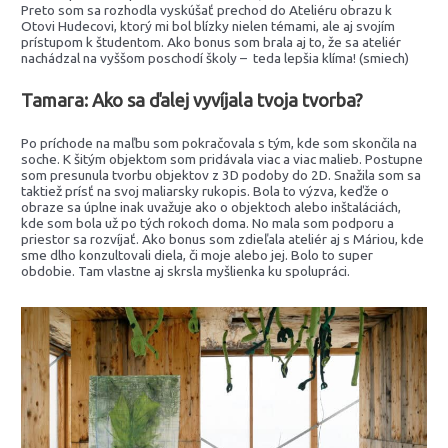
Preto som sa rozhodla vyskúšať prechod do Ateliéru obrazu k
Otovi Hudecovi, ktorý mi bol blízky nielen témami, ale aj svojím
prístupom k študentom. Ako bonus som brala aj to, že sa ateliér
nachádzal na vyššom poschodí školy – teda lepšia klíma! (smiech)
Tamara: Ako sa ďalej vyvíjala tvoja tvorba?
Po príchode na maľbu som pokračovala s tým, kde som skončila na
soche. K šitým objektom som pridávala viac a viac malieb. Postupne
som presunula tvorbu objektov z 3D podoby do 2D. Snažila som sa
taktiež prísť na svoj maliarsky rukopis. Bola to výzva, keďže o
obraze sa úplne inak uvažuje ako o objektoch alebo inštaláciách,
kde som bola už po tých rokoch doma. No mala som podporu a
priestor sa rozvíjať. Ako bonus som zdieľala ateliér aj s Máriou, kde
sme dlho konzultovali diela, či moje alebo jej. Bolo to super
obdobie. Tam vlastne aj skrsla myšlienka ku spolupráci.