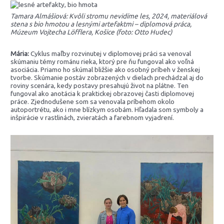
Tamara Almášiová: Kvôli stromu nevidíme les, 2024, materiálová
stena s bio hmotou a lesnými artefaktmi – diplomová práca,
Múzeum Vojtecha Löfflera, Košice (foto: Otto Hudec)
Mária:
Cyklus maľby rozvinutej v diplomovej práci sa venoval
skúmaniu témy románu rieka, ktorý pre ňu fungoval ako voľná
asociácia. Priamo ho skúmal bližšie ako osobný príbeh v ženskej
tvorbe. Skúmanie postáv zobrazených v dielach prechádzal aj do
roviny scenára, kedy postavy presahujú život na plátne. Ten
fungoval ako anotácia k praktickej obrazovej časti diplomovej
práce. Zjednodušene som sa venovala príbehom okolo
autoportrétu, ako i mne blízkym osobám. Hľadala som symboly a
inšpirácie v rastlinách, zvieratách a farebnom vyjadrení.