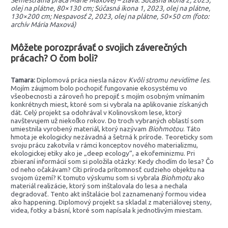
olej na plátne, 80×130 cm; Súčasná ikona 1, 2023, olej na plátne,
130×200 cm; Nespavosť 2, 2023, olej na plátne, 50×50 cm (foto:
archív Mária Maxová)
Môžete porozprávať o svojich záverečných
prácach? O čom boli?
Tamara:
Diplomová práca niesla názov
Kvôli stromu nevidíme les
.
Mojím záujmom bolo pochopiť fungovanie ekosystému vo
všeobecnosti a zároveň ho prepojiť s mojím osobným vnímaním
konkrétnych miest, ktoré som si vybrala na aplikovanie získaných
dát. Celý projekt sa odohrával v Kolinovskom lese, ktorý
navštevujem už niekoľko rokov. Do troch vybraných oblastí som
umiestnila vyrobený materiál, ktorý nazývam
Biohmotou
. Táto
hmota je ekologicky nezávadná a šetrná k prírode. Teoreticky som
svoju prácu zakotvila v rámci konceptov nového materializmu,
ekologickej etiky ako je „deep ecology“, a ekofeminizmu. Pri
zbieraní informácií som si položila otázky: Kedy chodím do lesa? Čo
od neho očakávam? Cíti príroda prítomnosť cudzieho objektu na
svojom území? K tomuto výskumu som si vybrala
Biohmotu
ako
materiál realizácie, ktorý som inštalovala do lesa a nechala
degradovať. Tento akt inštalácie bol zaznamenaný formou videa
ako happening. Diplomový projekt sa skladal z materiálovej steny,
videa, fotky a básní, ktoré som napísala k jednotlivým miestam.