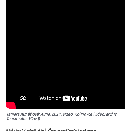
Tamara Almášiová: Alma, 2021, video, Kolinovce (video: archív
Tamara Almášiová)
Mária: V sérii diel
Čas zanikol
si priamo