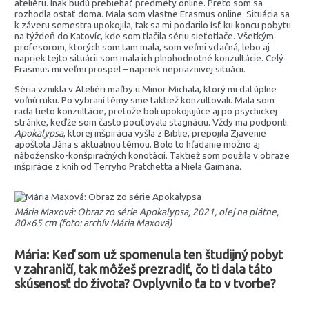
ateliéru. Inak budú prebiehať predmety online. Preto som sa
rozhodla ostať doma. Mala som vlastne Erasmus online. Situácia sa
k záveru semestra upokojila, tak sa mi podarilo ísť ku koncu pobytu
na týždeň do Katovíc, kde som tlačila sériu sieťotlače. Všetkým
profesorom, ktorých som tam mala, som veľmi vďačná, lebo aj
napriek tejto situácii som mala ich plnohodnotné konzultácie. Celý
Erasmus mi veľmi prospel – napriek nepriaznivej situácii.
Séria vznikla v Ateliéri maľby u Minor Michala, ktorý mi dal úplne
voľnú ruku. Po vybraní témy sme taktiež konzultovali. Mala som
rada tieto konzultácie, pretože boli upokojujúce aj po psychickej
stránke, keďže som často pociťovala stagnáciu. Vždy ma podporili.
Apokalypsa
, ktorej inšpirácia vyšla z Biblie, prepojila Zjavenie
apoštola Jána s aktuálnou témou. Bolo to hľadanie možno aj
nábožensko-konšpiračných konotácií. Taktiež som použila v obraze
inšpirácie z kníh od Terryho Pratchetta a Niela Gaimana.
Mária Maxová: Obraz zo série Apokalypsa, 2021, olej na plátne,
80×65 cm (foto: archív Mária Maxová)
Mária: Keď som už spomenula ten študijný pobyt
v zahraničí, tak môžeš prezradiť, čo ti dala táto
skúsenosť do života? Ovplyvnilo ťa to v tvorbe?