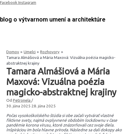
Preskočiť
Facebook
Instagram
na
obsah
blog o výtvarnom umení a architektúre
Domov
Umelci
Rozhovory
Tamara Almášiová a Mária Maxová: Vizuálna poézia magicko-
abstraktnej krajiny
Tamara Almášiová a Mária
Maxová: Vizuálna poézia
magicko-abstraktnej krajiny
Od
Petronela
/
30. júna 2025
28. júna 2025
Počas vysokoškolského štúdia
si obe začali vytvárať vlastné
fiktívne svety, najmä ovplyvnené obdobím lockdownu v čase
pandémie korona vírusu, ktoré znázorňovali cez svoje diela.
Inšpiráciou im bola hlavne príroda. Následne sa dali dokopy ako