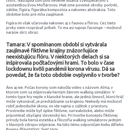
tvoriť. Nastúpila som pod vedenie Adama Szentpéteryho s
asistentkou Evou Moflárovou. Mali sme povinné okruhy: portrét,
zátišie, figúra, figurálna kompozícia a nakoniec abstrakcia. Toto
obdobie bolo pre mňa zaujímavé.
Figúra mi však učarovala nakoniec aj s faunou a flórou. Cez tieto
prvky viem rozprávať príbeh. To ma asi najviac fascinuje – možnosť
narácie skrz obraz.
Tamara: V spomínanom období si vytvárala
zaujímavé fiktívne krajiny znázorňujúce
neexistujúcu flóru. V niektorých dielach si sa
inšpirovala počítačovými hrami.
To bolo v čase
lockdownu kvôli pandémii korona vírusu. Dá sa
povedať, že ťa toto obdobie ovplyvnilo v tvorbe?
Áno aj nie. Počas korony som natočila video s názvom
Alma
, v
ktorom som sa inšpirovala herným žánrom walking simulátor. V
tomto type hry nejde o klasické hranie, ale jediná činnosť, ktorú hráč
môže vykonávať, je prechádzanie sa krajinou. Niekedy má možnosť
robiť jednoduché úkony, no ide najmä o zážitok z priestoru.
Prostredie môže byť úplne fiktívne, surrealistické, alebo môže
pripomínať obyčajný slovenský les. Pri tvorbe konceptu fiktívnej
prírody bola herná estetika a filozofia walking simulátorov jedným
z hlavných zdrojov inšpirácie. Na túto tému odporúčam knihu Alfieho
Bowna
Playstation: Svet snov
.