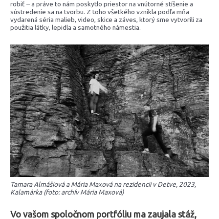
robiť – a práve to nám poskytlo priestor na vnútorné stíšenie a
sústredenie sa na tvorbu. Z toho všetkého vznikla podľa mňa
vydarená séria malieb, video, skice a záves, ktorý sme vytvorili za
použitia látky, lepidla a samotného námestia.
Tamara Almášiová a Mária Maxová na rezidencii v Detve, 2023,
Kalamárka (foto: archív Mária Maxová)
Vo vašom spoločnom portfóliu ma zaujala stáž,