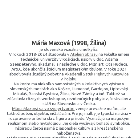
Mária Maxová (1998, Žilina)
je slovenská vizuálna umelkyňa.
V rokoch 2018-2024 študovala v
Ateliéri obrazu
na Fakulte umení
Technickej univerzity v Košiciach, najprv u doc. Adama
Szenpéteryho, akad.mal. a následne u doc. Mgr. art. Ota Hudeca,
ArtD., kde ukončila štúdium magisterským titulom. V roku 2021
absolvovala študijný pobyt na
Akademii Sztuk Pięknych Katowice
v Poľsku.
Na konte má niekoľko samostatných a kolektívnych výstav v
slovenských mestách ako Košice, Humenné, Bardejov, Liptovský
Mikuláš, Banská Bystrica, Žilina, Nové Zámky a iné. Taktiež sa
zúčastnila rôznych workshopov, rezidenčných pobytov, festivalov a
stáží na Slovensku a v Česku.
Mária Maxová sa vo svojej tvorbe
venuje prevažne maľbe, ale
taktiež poézii, objektu, inštaláciám. Pre jej maľby je typická narácia –
rozprávanie príbehu skrz figúru a prírodu. Vyznačujú sa magickým
realizmom alebo mytológiou. Jej diela využívajú bohatú symboliku.
Inšpiráciu čerpá najmä z japonskej kultúry a z kresťanského
náboženstva.