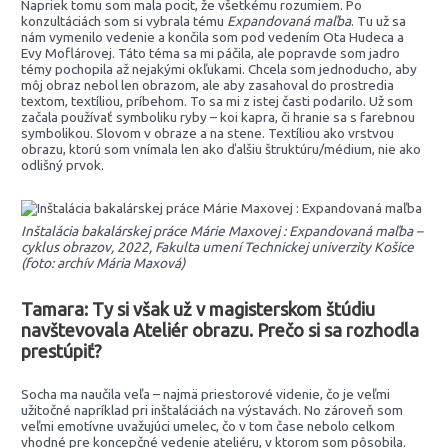
Napriek tomu som mala pocit, že všetkému rozumiem. Po
konzultáciách som si vybrala tému
Expandovaná maľba
. Tu už sa
nám vymenilo vedenie a končila som pod vedením Ota Hudeca a
Evy Moflárovej. Táto téma sa mi páčila, ale popravde som jadro
témy pochopila až nejakými okľukami. Chcela som jednoducho, aby
môj obraz nebol len obrazom, ale aby zasahoval do prostredia
textom, textíliou, príbehom. To sa mi z istej časti podarilo. Už som
začala používať symboliku ryby – koi kapra, či hranie sa s farebnou
symbolikou. Slovom v obraze a na stene. Textíliou ako vrstvou
obrazu, ktorú som vnímala len ako ďalšiu štruktúru/médium, nie ako
odlišný prvok.
Inštalácia bakalárskej práce Márie Maxovej : Expandovaná maľba –
cyklus obrazov, 2022, Fakulta umení Technickej univerzity Košice
(foto: archív Mária Maxová)
Tamara: Ty si však už v magisterskom štúdiu
navštevovala Ateliér obrazu. Prečo si sa rozhodla
prestúpiť?
Socha ma naučila veľa – najmä priestorové videnie, čo je veľmi
užitočné napríklad pri inštaláciách na výstavách. No zároveň som
veľmi emotívne uvažujúci umelec, čo v tom čase nebolo celkom
vhodné pre koncepčné vedenie ateliéru, v ktorom som pôsobila.