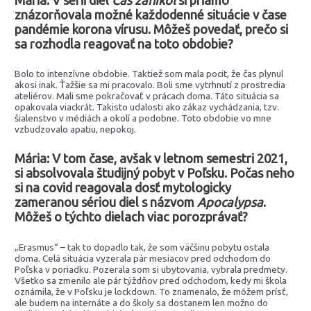
znázorňovala možné každodenné situácie v čase
pandémie korona vírusu. Môžeš povedať, prečo si
sa rozhodla reagovať na toto obdobie?
Bolo to intenzívne obdobie. Taktiež som mala pocit, že čas plynul
akosi inak. Ťažšie sa mi pracovalo. Boli sme vytrhnutí z prostredia
ateliérov. Mali sme pokračovať v prácach doma. Táto situácia sa
opakovala viackrát. Takisto udalosti ako zákaz vychádzania, tzv.
šialenstvo v médiách a okolí a podobne. Toto obdobie vo mne
vzbudzovalo apatiu, nepokoj.
Mária: V tom čase, avšak v letnom semestri 2021,
si absolvovala študijný pobyt v Poľsku. Počas neho
si na covid reagovala dosť mytologicky
zameranou sériou diel s názvom
Apocalypsa
.
Môžeš o týchto dielach viac porozprávať?
„Erasmus“ – tak to dopadlo tak, že som väčšinu pobytu ostala
doma. Celá situácia vyzerala pár mesiacov pred odchodom do
Poľska v poriadku. Pozerala som si ubytovania, vybrala predmety.
Všetko sa zmenilo ale pár týždňov pred odchodom, kedy mi škola
oznámila, že v Poľsku je lockdown. To znamenalo, že môžem prísť,
ale budem na internáte a do školy sa dostanem len možno do