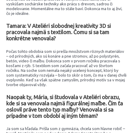
vyskúšam sochárske techniky ako prácu s drevom, sadrou či
modelovanie. Momentálne ma to stále baví. Dokonca ma to aj živí,
čo je ideálne.
Tamara: V Ateliéri slobodnej kreativity 3D si
pracovala najmä s textilom. Čomu si sa tam
konkrétne venovala?
Počas tohto obdobia som si prešla množstvom rôznych materiálov
– od prírodných, ako sú konáre a pne stromov, až po polystyrén,
betón, video či maľbu. Dokonca som v prvom ročníku pracovala s
kosťami z rýb. S textilom som začala pracovať až vo štvrtom
ročníku. Na soche som nemala nejaký ucelený koncept, ktorý by
som systematicky rozvíjala – bolo to skôr o tom, čo ma v danej chvíli
ovplyvnilo. Keď sa však spätne zamyslím, prírodný motív sa v mojej
tvorbe objavoval vždy.
Naopak ty, Mária, si študovala v Ateliéri obrazu,
kde si sa venovala najmä figurálnej maľbe. Čím ťa
oslovil práve tento typ maľby? Venovala si sa
prípadne v tom období aj iným témam?
Ja som sa hľadala. Prišla som z gymnázia, chcela som hlavne robiť –