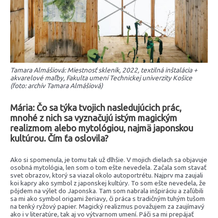
Tamara Almášiová: Miestnosť skleník, 2022, textilná inštalácia +
akvarelové maľby, Fakulta umení Technickej univerzity Košice
(foto: archív Tamara Almášiová)
Mária: Čo sa týka tvojich nasledujúcich prác,
mnohé z nich sa vyznačujú istým magickým
realizmom alebo
mytológiou, najmä japonskou
kultúrou. Čím ťa oslovila?
Ako si spomenula, je tomu tak už dlhšie. V mojich dielach sa objavuje
osobná mytológia, len som o tom ešte nevedela. Začala som stavať
svet obrazov, ktorý sa viazal okolo autoportrétu. Najprv ma zaujali
koi kapry ako symbol z japonskej kultúry. To som ešte nevedela, že
pôjdem na výlet do Japonska. Tam som nabrala inšpiráciu a zaľúbili
sa mi ako symbol origami žeriavy, či práca s tradičným tuhým tušom
na tenký ryžový papier. Magický realizmus považujem za zaujímavý
ako i v literatúre, tak aj vo výtvarnom umení. Páči sa mi prepájať