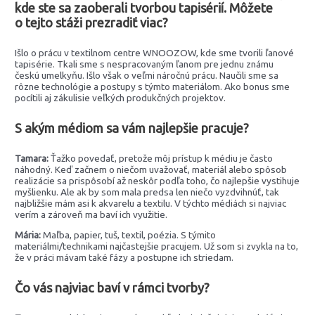
kde ste sa zaoberali tvorbou tapisérií. Môžete
o tejto stáži prezradiť viac?
Išlo o prácu v textilnom centre WNOOZOW, kde sme tvorili ľanové
tapisérie. Tkali sme s nespracovaným ľanom pre jednu známu
českú umelkyňu. Išlo však o veľmi náročnú prácu. Naučili sme sa
rôzne technológie a postupy s týmto materiálom. Ako bonus sme
pocítili aj zákulisie veľkých produkčných projektov.
S akým médiom sa vám najlepšie pracuje?
Tamara:
Ťažko povedať, pretože môj prístup k médiu je často
náhodný. Keď začnem o niečom uvažovať, materiál alebo spôsob
realizácie sa prispôsobí až neskôr podľa toho, čo najlepšie vystihuje
myšlienku. Ale ak by som mala predsa len niečo vyzdvihnúť, tak
najbližšie mám asi k akvarelu a textilu. V týchto médiách si najviac
verím a zároveň ma baví ich využitie.
Mária:
Maľba, papier, tuš, textil, poézia. S týmito
materiálmi/technikami najčastejšie pracujem. Už som si zvykla na to,
že v práci mávam také fázy a postupne ich striedam.
Čo vás najviac baví v rámci tvorby?