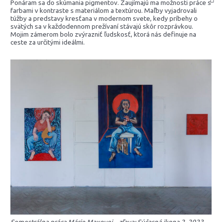
Ponáram sa do skúmania pigmentov. Zaujímajú ma možnosti práce s
farbami v kontraste s materiálom a textúrou. Maľby vyjadrovali
túžby a predstavy kresťana v modernom svete, kedy príbehy o
svätých sa v každodennom prežívaní stávajú skôr rozprávkou.
Mojim zámerom bolo zvýrazniť ľudskosť, ktorá nás definuje na
ceste za určitými ideálmi.
Semestrálna práca Márie Maxovej – zľava: Súčasná ikona 2, 2023,