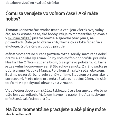
obsahovo vizuálnu kvalitnú stránku.
Čomu sa venujete vo voľnom čase? Aké máte
hobby?
Tamara:
Jednoznačne tvorbe umenia venujem všetok svoj voľný
čas, no ak ostane na nejaké hobby, tak je to momentálne spievanie
v
skupine Ničiteľ
, písanie poézie. Najnovšie pracujem aj na
poviedkach. Ďalej je to čítanie kníh, hlavne čo sa týka filozofie a
ekológie, či pitie čaju a pobyt v prírode.
Mária:
Momentálne si rada pozriem rôzne seriály, mám rada dobrú
drámu alebo klasiky anime. Čo by som možno odporučila, pre mňa
klasika The Office – super sitkom, či zaujímavo položený. Ku knihe
je zas veľmi hodnoverný seriál Sto rokov samoty. Z iného súdka je
dobré anime Madoka Magica. Po dlhom dni si tak rada relaxujem.
Baví ma pozerať rôznorodé seriály a filmy. Sledujem pri tom, ako je
spracovaný. Preto nie je pre mňa až tak rozhodujúci žáner, ale skôr
to, čo mi vie poskytnúť obsahovo a vizuálne.
V poslednej dobe som skúšala taktiež prácu s keramikou. Ale to je
ešte len v zárodkoch. Maľujem hlavne na papier. Keď sa naskytne
príležitosť, tak fotím portréty.
Na čom momentálne pracujete a aké plány máte
do budúcna?