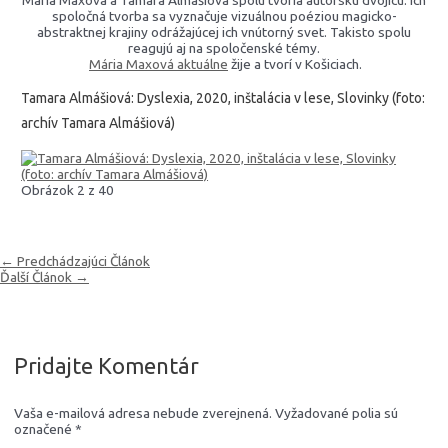
Mária Maxová a Tamara Almášiová spolu tvoria autorskú dvojicu. Ich
spoločná tvorba sa vyznačuje vizuálnou poéziou magicko-
abstraktnej krajiny odrážajúcej ich vnútorný svet. Takisto spolu
reagujú aj na spoločenské témy.
Mária Maxová aktuálne
žije a tvorí v Košiciach.
Tamara Almášiová: Dyslexia, 2020, inštalácia v lese, Slovinky (foto:
archív Tamara Almášiová)
Obrázok 2 z 40
Navigácia
←
Predchádzajúci Článok
v
Ďalší Článok
→
článku
Pridajte Komentár
Vaša e-mailová adresa nebude zverejnená.
Vyžadované polia sú
označené
*