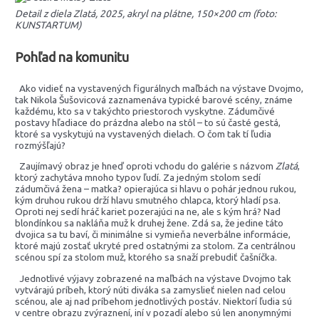
Detail z diela Zlatá, 2025, akryl na plátne, 150×200 cm (foto:
KUNSTARTUM)
Pohľad na komunitu
Ako vidieť na vystavených figurálnych maľbách na výstave Dvojmo,
tak Nikola Šušovicová zaznamenáva typické barové scény, známe
každému, kto sa v takýchto priestoroch vyskytne. Zádumčivé
postavy hľadiace do prázdna alebo na stôl – to sú časté gestá,
ktoré sa vyskytujú na vystavených dielach. O čom tak tí ľudia
rozmýšľajú?
Zaujímavý obraz je hneď oproti vchodu do galérie s názvom
Zlatá
,
ktorý zachytáva mnoho typov ľudí. Za jedným stolom sedí
zádumčivá žena – matka? opierajúca si hlavu o pohár jednou rukou,
kým druhou rukou drží hlavu smutného chlapca, ktorý hladí psa.
Oproti nej sedí hráč kariet pozerajúci na ne, ale s kým hrá? Nad
blondínkou sa nakláňa muž k druhej žene. Zdá sa, že jedine táto
dvojica sa tu baví, či minimálne si vymieňa neverbálne informácie,
ktoré majú zostať ukryté pred ostatnými za stolom. Za centrálnou
scénou spí za stolom muž, ktorého sa snaží prebudiť čašníčka.
Jednotlivé výjavy zobrazené na maľbách na výstave Dvojmo tak
vytvárajú príbeh, ktorý núti diváka sa zamyslieť nielen nad celou
scénou, ale aj nad príbehom jednotlivých postáv. Niektorí ľudia sú
v centre obrazu zvýraznení, iní v pozadí alebo sú len anonymnými