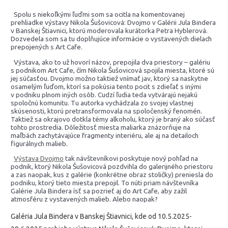
Spolu s niekoľkými ľuďmi som sa ocitla na komentovanej
prehliadke výstavy Nikola Šušovicová: Dvojmo v Galérii Jula Bindera
v Banskej Štiavnici, ktorú moderovala kurátorka Petra Hyblerová.
Dozvedela som sa tu doplňujúce informácie o vystavených dielach
prepojených s Art Cafe.
Výstava, ako to už hovorí názov, prepojila dva priestory – galériu
s podnikom Art Cafe, čím Nikola Šušovicová spojila miesta, ktoré sú
jej súčasťou. Dvojmo možno taktiež vnímať jav, ktorý sa naskytne
osamelým ľuďom, ktorí sa pokúsia tento pocit s zdieľať s inými
v podniku plnom iných osôb. Cudzí ľudia teda vytvárajú nejakú
spoločnú komunitu. Tu autorka vychádzala zo svojej vlastnej
skúsenosti, ktorú pretransformovala na spoločenský fenomén.
Taktiež sa okrajovo dotkla témy alkoholu, ktorý je braný ako súčasť
tohto prostredia. Dôležitosť miesta maliarka znázorňuje na
maľbách zachytávajúce fragmenty interiéru, ale aj na detailoch
figurálnych malieb.
Výstava Dvojmo
tak návštevníkovi poskytuje nový pohľad na
podnik, ktorý Nikola Šušovicová pozdvihla do galerijného priestoru
a zas naopak, kus z galérie (konkrétne obraz stoličky) preniesla do
podniku, ktorý tieto miesta prepojil. To núti priam návštevníka
Galérie Jula Bindera ísť sa pozrieť aj do Art Cafe, aby zažil
atmosféru z vystavených malieb. Alebo naopak?
Galéria Jula Bindera v Banskej Štiavnici, kde od 10.5.2025-