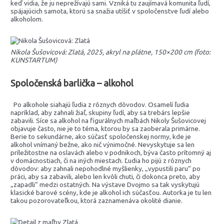
keď vidia, že ju neprežívajú sami. Vzniká tu zaujímavá komunita ľudí,
spájajúcich samota, ktorú sa snažia utíšiť v spoločenstve ľudí alebo
alkoholom.
Nikola Šušovicová: Zlatá, 2025, akryl na plátne, 150×200 cm (foto:
KUNSTARTUM)
Spoločenská barlička – alkohol
Po alkohole siahajú ľudia z rôznych dôvodov. Osamelí ľudia
napríklad, aby zahnali žiaľ, skupiny ľudí, aby sa trebárs lepšie
zabavili. Síce sa alkohol na figurálnych maľbách Nikoly Šušovicovej
objavuje často, nie je to téma, ktorou by sa zaoberala primárne.
Berie to sekundárne, ako súčasť spoločenskej normy, kde je
alkohol vnímaný bežne, ako nič výnimočné. Nevyskytuje sa len
príležitostne na oslavách alebo v podnikoch, býva často prítomný aj
v domácnostiach, či na iných miestach. Ľudia ho pijú z rôznych
dôvodov: aby zahnali nepohodlné myšlienky, „vypustili paru“ po
práci, aby sa zabavili, alebo len kvôli chuti, či dokonca preto, aby
„zapadli“ medzi ostatných. Na výstave Dvojmo sa tak vyskytujú
klasické barové scény, kde je alkohol ich súčasťou. Autorka je tu len
takou pozorovateľkou, ktorá zaznamenáva okolité dianie.