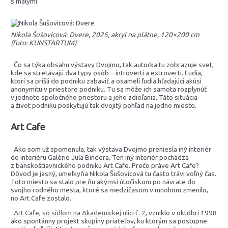
s malými.
Nikola Šušovicová: Dvere, 2025, akryl na plátne, 120×200 cm
(foto: KUNSTARTUM)
Čo sa týka obsahu výstavy Dvojmo, tak autorka tu zobrazuje svet,
kde sa stretávajú dva typy osôb – introverti a extroverti. Ľudia,
ktorí sa prišli do podniku zabaviť a osamelí ľudia hľadajúci akúsi
anonymitu v priestore podniku. Tu sa môže ich samota rozplynúť
v jednote spoločného priestoru a jeho zdieľania. Táto situácia
a život podniku poskytujú tak dvojitý pohľad na jedno miesto.
Art Cafe
Ako som už spomenula, tak výstava Dvojmo preniesla iný interiér
do interiéru Galérie Jula Bindera. Ten iný interiér pochádza
z banskoštiavnického podniku Art Cafe. Prečo práve Art Cafe?
Dôvod je jasný, umelkyňa Nikola Šušovicová tu často trávi voľný čas.
Toto miesto sa stalo pre ňu akýmsi útočiskom po návrate do
svojho rodného mesta, ktoré sa medzičasom v mnohom zmenilo,
no Art Cafe zostalo.
Art Cafe, so sídlom na Akademickej ulici č. 2
, vzniklo v októbri 1998
ako spontánny projekt skupiny priateľov, ku ktorým sa postupne