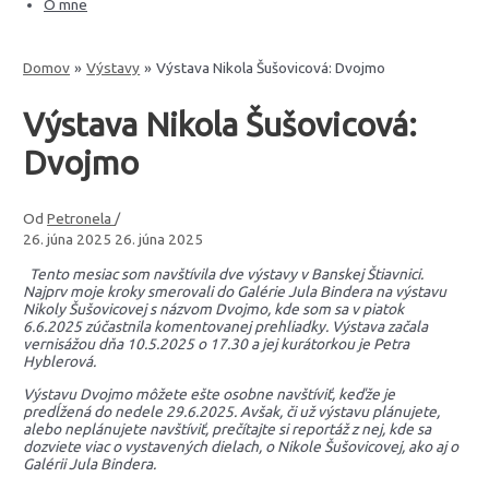
O mne
Domov
Výstavy
Výstava Nikola Šušovicová: Dvojmo
Výstava Nikola Šušovicová:
Dvojmo
Od
Petronela
/
26. júna 2025
26. júna 2025
Tento mesiac som navštívila dve výstavy v Banskej Štiavnici.
Najprv moje kroky smerovali do Galérie Jula Bindera na výstavu
Nikoly Šušovicovej s názvom Dvojmo, kde som sa v piatok
6.6.2025 zúčastnila komentovanej prehliadky. Výstava začala
vernisážou dňa 10.5.2025 o 17.30 a jej kurátorkou je Petra
Hyblerová.
Výstavu Dvojmo môžete ešte osobne navštíviť, keďže je
predĺžená do nedele 29.6.2025. Avšak, či už výstavu plánujete,
alebo neplánujete navštíviť, prečítajte si reportáž z nej, kde sa
dozviete viac o vystavených dielach, o Nikole Šušovicovej, ako aj o
Galérii Jula Bindera.