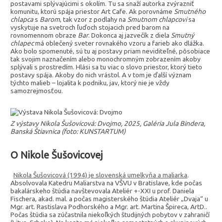
postavami splývajúcimi s okolím. Tu sa snaží autorka zvýrazniť
komunitu, ktorú spája priestor Art Cafe. Ak porovnáme
Smutného
chlapca
s
Barom
, tak vzor z podlahy na
Smutnom chlapcovi
sa
vyskytuje na svetroch ľuďoch stojacich pred barom na
rovnomennom obraze
Bar
. Dokonca aj jazvečík z diela
Smutný
chlapec
má oblečený sveter rovnakého vzoru a farieb ako dlážka.
Ako bolo spomenuté, sú tu aj postavy priam neviditeľné, pôsobiace
tak svojim naznačením alebo monochromným zobrazením akoby
splývali s prostredím. Hlási sa tu viac o slovo priestor, ktorý tieto
postavy spája. Akoby do nich vrástol. A v tom je ďalší význam
týchto malieb – lojalita k podniku, jav, ktorý nie je vždy
samozrejmosťou.
Z výstavy Nikola Šušovicová: Dvojmo, 2025, Galéria Jula Bindera,
Banská Štiavnica (foto: KUNSTARTUM)
O Nikole Šušovicovej
Nikola Šušovicová (1994) je slovenská umelkyňa a maliarka
.
Absolvovala Katedru Maliarstva na VŠVU v Bratislave, kde počas
bakalárskeho štúdia navštevovala Ateliér +-XXI u prof. Daniela
Fischera, akad. mal. a počas magisterského štúdia Ateliér „Dvaja“ u
Mgr. art. Rastislava Podhorského a Mgr. art. Martina Špireca, ArtD..
Počas štúdia sa zúčastnila niekoľkých študijných pobytov v zahraničí