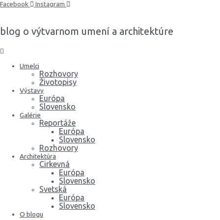
Preskočiť
Facebook
Instagram
na
obsah
blog o výtvarnom umení a architektúre
Umelci
Rozhovory
Životopisy
Výstavy
Európa
Slovensko
Galérie
Reportáže
Európa
Slovensko
Rozhovory
Architektúra
Cirkevná
Európa
Slovensko
Svetská
Európa
Slovensko
O blogu