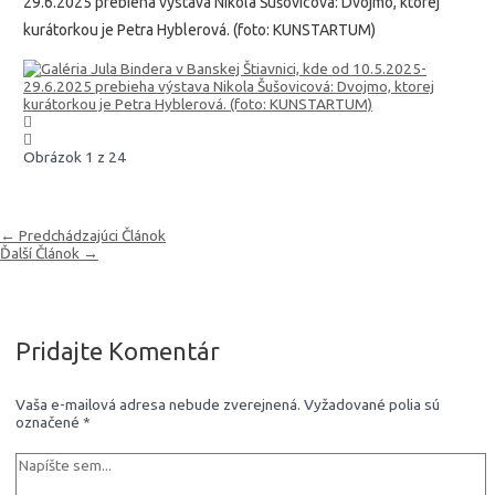
29.6.2025 prebieha výstava Nikola Šušovicová: Dvojmo, ktorej
kurátorkou je Petra Hyblerová. (foto: KUNSTARTUM)
Obrázok 1 z 24
Navigácia
←
Predchádzajúci Článok
v
Ďalší Článok
→
článku
Pridajte Komentár
Vaša e-mailová adresa nebude zverejnená.
Vyžadované polia sú
označené
*
Napíšte
sem...