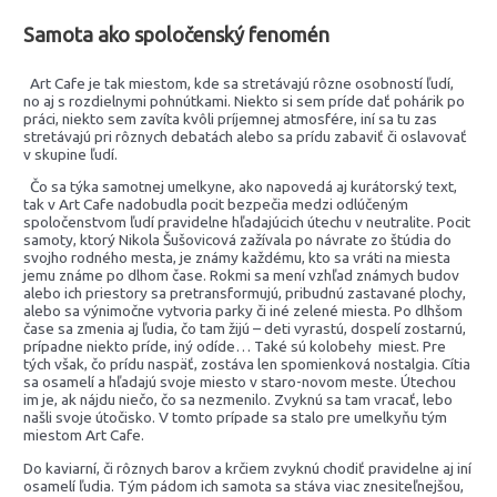
Samota ako spoločenský fenomén
Art Cafe je tak miestom, kde sa stretávajú rôzne osobností ľudí,
no aj s rozdielnymi pohnútkami. Niekto si sem príde dať pohárik po
práci, niekto sem zavíta kvôli príjemnej atmosfére, iní sa tu zas
stretávajú pri rôznych debatách alebo sa prídu zabaviť či oslavovať
v skupine ľudí.
Čo sa týka samotnej umelkyne, ako napovedá aj kurátorský text,
tak v Art Cafe nadobudla pocit bezpečia medzi odlúčeným
spoločenstvom ľudí pravidelne hľadajúcich útechu v neutralite. Pocit
samoty, ktorý Nikola Šušovicová zažívala po návrate zo štúdia do
svojho rodného mesta, je známy každému, kto sa vráti na miesta
jemu známe po dlhom čase. Rokmi sa mení vzhľad známych budov
alebo ich priestory sa pretransformujú, pribudnú zastavané plochy,
alebo sa výnimočne vytvoria parky či iné zelené miesta. Po dlhšom
čase sa zmenia aj ľudia, čo tam žijú – deti vyrastú, dospelí zostarnú,
prípadne niekto príde, iný odíde… Také sú kolobehy miest. Pre
tých však, čo prídu naspäť, zostáva len spomienková nostalgia. Cítia
sa osamelí a hľadajú svoje miesto v staro-novom meste. Útechou
im je, ak nájdu niečo, čo sa nezmenilo. Zvyknú sa tam vracať, lebo
našli svoje útočisko. V tomto prípade sa stalo pre umelkyňu tým
miestom Art Cafe.
Do kaviarní, či rôznych barov a krčiem zvyknú chodiť pravidelne aj iní
osamelí ľudia. Tým pádom ich samota sa stáva viac znesiteľnejšou,