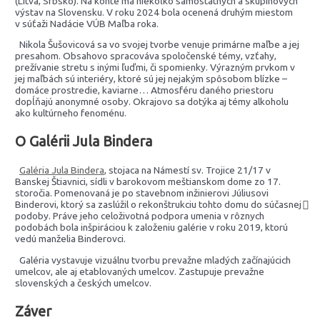
(Litva, Srbsko). Na konte má niekoľko samostatných a skupinových
výstav na Slovensku. V roku 2024 bola ocenená druhým miestom
v súťaži Nadácie VÚB Maľba roka.
Nikola Šušovicová sa vo svojej tvorbe venuje primárne maľbe a jej
presahom. Obsahovo spracováva spoločenské témy, vzťahy,
prežívanie stretu s inými ľuďmi, či spomienky. Výrazným prvkom v
jej maľbách sú interiéry, ktoré sú jej nejakým spôsobom blízke –
domáce prostredie, kaviarne… Atmosféru daného priestoru
dopĺňajú anonymné osoby. Okrajovo sa dotýka aj témy alkoholu
ako kultúrneho fenoménu.
O Galérii Jula Bindera
Galéria Jula Bindera
, stojaca na Námestí sv. Trojice 21/17 v
Banskej Štiavnici, sídli v barokovom meštianskom dome zo 17.
storočia. Pomenovaná je po stavebnom inžinierovi Júliusovi
Binderovi, ktorý sa zaslúžil o rekonštrukciu tohto domu do súčasnej
podoby. Práve jeho celoživotná podpora umenia v rôznych
podobách bola inšpiráciou k založeniu galérie v roku 2019, ktorú
vedú manželia Binderovci.
Galéria vystavuje vizuálnu tvorbu prevažne mladých začínajúcich
umelcov, ale aj etablovaných umelcov. Zastupuje prevažne
slovenských a českých umelcov.
Záver