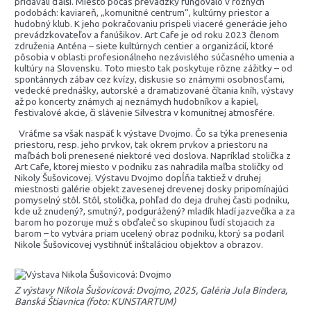
pridávali ďalší. Miesto počas prevádzky fungovalo v rôznych
podobách: kaviareň, „komunitné centrum“, kultúrny priestor a
hudobný klub. K jeho pokračovaniu prispeli viaceré generácie jeho
prevádzkovateľov a fanúšikov. Art Cafe je od roku 2023 členom
združenia Anténa – siete kultúrnych centier a organizácií, ktoré
pôsobia v oblasti profesionálneho nezávislého súčasného umenia a
kultúry na Slovensku. Toto miesto tak poskytuje rôzne zážitky – od
spontánnych zábav cez kvízy, diskusie so známymi osobnosťami,
vedecké prednášky, autorské a dramatizované čítania kníh, výstavy
až po koncerty známych aj neznámych hudobníkov a kapiel,
festivalové akcie, či slávenie Silvestra v komunitnej atmosfére.
Vráťme sa však naspäť k výstave Dvojmo. Čo sa týka prenesenia
priestoru, resp. jeho prvkov, tak okrem prvkov a priestoru na
maľbách boli prenesené niektoré veci doslova. Napríklad stolička z
Art Cafe, ktorej miesto v podniku zas nahradila maľba stoličky od
Nikoly Šušovicovej. Výstavu Dvojmo dopĺňa taktiež v druhej
miestnosti galérie objekt zavesenej drevenej dosky pripomínajúci
pomyselný stôl. Stôl, stolička, pohľad do deja druhej časti podniku,
kde už znudený?, smutný?, podgurážený? mladík hladí jazvečíka a za
barom ho pozoruje muž s obďaleč so skupinou ľudí stojacich za
barom – to vytvára priam ucelený obraz podniku, ktorý sa podaril
Nikole Šušovicovej vystihnúť inštaláciou objektov a obrazov.
Z výstavy Nikola Šušovicová: Dvojmo, 2025, Galéria Jula Bindera,
Banská Štiavnica (foto: KUNSTARTUM)