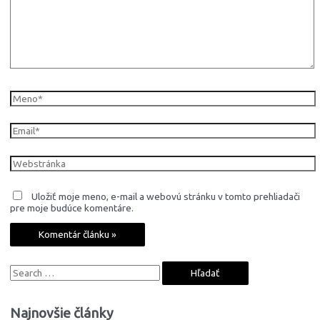
Meno*
Email*
Webstránka
Uložiť moje meno, e-mail a webovú stránku v tomto prehliadači
pre moje budúce komentáre.
S
e
a
Najnovšie články