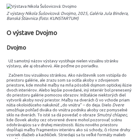
Z výstavy Nikola Šušovicová: Dvojmo, 2025, Galéria Jula Bindera,
Banská Štiavnica (foto: KUNSTARTUM)
O výstave Dvojmo
Dvojmo
Už samotný názov výstavy vystihuje nielen vizuálnu stránku
výstavy, ale aj obsahovú. Ale poďme po poriadku.
Začnem tou vizuálnou stránkou. Ako návštevník som vstúpila do
priestoru galérie, ale zrazu som sa ocitla akoby v zdvojenom
priestore, kde mnohé maľby na mňa pôsobili dojmom optickej ilúzie
dvoch interiérov. Alebo lepšie povedané, iný interiér bol prenesený
do priestoru galérie pomocou obrazov. Inštalácie niektorých diel
vytvorili akoby nový priestor. Maľby na dverách či vo vchode priam
nútia okoloidúceho nakuknúť „do vnútra“ – do deja. Dielo
Dvere
umožňuje pohľad diváka do vnútra podniku akoby cez pomyselné
sklo na dverách. To isté sa dá povedať o obraze
Smutný chlapec
,
kde človek akoby cez otvorené dvere mohol pozorovať scénu
odohrávajúcu sa v druhej miestnosti. Ilúziu nového priestoru
dopĺňajú maľby fragmentov interiéru ako sú schody, či rôzne druhy
vzoriek dlažieb a kachličiek. Striedajú sa tu veľké formáty malieb