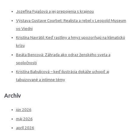
r
c
Jozefína Fujašová a jej prepojenia s krajinou
h
Výstava Gustave Courbet: Realista a rebel v Leopold Museum
f
vo Viedni
o
Kristína Navrátil: Keď rastliny a hmyz upozorňujú na klimatickú
r
krízu
:
Beáta Bencová: Záhrada ako odraz ženského sveta a
spoločnosti
Kristína Babulicová – keď ilustrácia dokáže uchopiť aj
tabuizované a intímne témy
Archív
jún 2026
máj 2026
apríl 2026