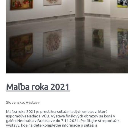
Maľba roka 2021
Slovensko
,
Výstavy
Maľba roka 2021 je prestížna súťaž mladých umelcov, ktorú
usporadúva Nadácia VÚB. Výstava finálových obrazov sa koná v
galérii Nedbalka v Bratislave do 7.11.2021. Prečítajte si reportáž z
výstavy, kde nájdete kompletné informácie o súťaži a