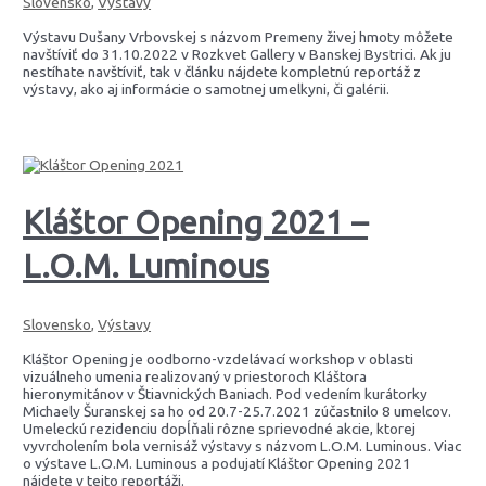
Slovensko
,
Výstavy
Výstavu Dušany Vrbovskej s názvom Premeny živej hmoty môžete
navštíviť do 31.10.2022 v Rozkvet Gallery v Banskej Bystrici. Ak ju
nestíhate navštíviť, tak v článku nájdete kompletnú reportáž z
výstavy, ako aj informácie o samotnej umelkyni, či galérii.
Kláštor Opening 2021 –
L.O.M. Luminous
Slovensko
,
Výstavy
Kláštor Opening je oodborno-vzdelávací workshop v oblasti
vizuálneho umenia realizovaný v priestoroch Kláštora
hieronymitánov v Štiavnických Baniach. Pod vedením kurátorky
Michaely Šuranskej sa ho od 20.7-25.7.2021 zúčastnilo 8 umelcov.
Umeleckú rezidenciu dopĺňali rôzne sprievodné akcie, ktorej
vyvrcholením bola vernisáž výstavy s názvom L.O.M. Luminous. Viac
o výstave L.O.M. Luminous a podujatí Kláštor Opening 2021
nájdete v tejto reportáži.