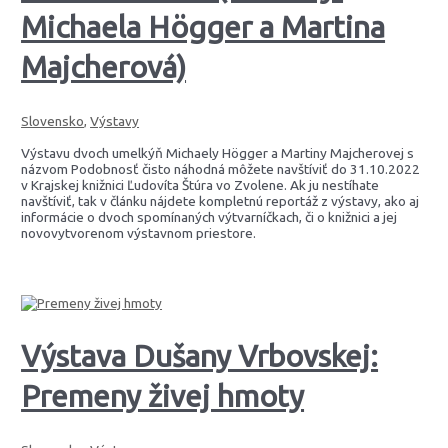
Michaela Högger a Martina
Majcherová)
Slovensko
,
Výstavy
Výstavu dvoch umelkýň Michaely Högger a Martiny Majcherovej s
názvom Podobnosť čisto náhodná môžete navštíviť do 31.10.2022
v Krajskej knižnici Ľudovíta Štúra vo Zvolene. Ak ju nestíhate
navštíviť, tak v článku nájdete kompletnú reportáž z výstavy, ako aj
informácie o dvoch spomínaných výtvarníčkach, či o knižnici a jej
novovytvorenom výstavnom priestore.
Výstava Dušany Vrbovskej:
Premeny živej hmoty