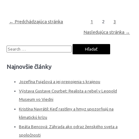
Navigácia
←
Predchádzajúca stránka
1
2
3
v
článkoch
Nasledujúca stránka
→
S
e
a
Najnovšie články
r
c
Jozefína Fujašová a jej prepojenia s krajinou
h
Výstava Gustave Courbet: Realista a rebel v Leopold
f
Museum vo Viedni
o
Kristína Navrátil: Keď rastliny a hmyz upozorňujú na
r
klimatickú krízu
:
Beáta Bencová: Záhrada ako odraz ženského sveta a
spoločnosti