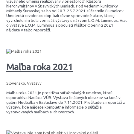
vizuálneho umenia realizovaný v priestoroch Kláštora
hieronymitánov v Štiavnických Baniach. Pod vedením kurátorky
Michaely Šuranskej sa ho od 20.7-25.7.2021 zúčastnilo 8 umelcov.
Umeleckú rezidenciu dopĺňali rôzne sprievodné akcie, ktorej
vyvrcholením bola vernisáž výstavy s názvom L.O.M. Luminous. Viac
o výstave L.O.M. Luminous a podujatí Kláštor Opening 2021
nájdete v tejto reportáži.
Maľba roka 2021
Slovensko
,
Výstavy
Maľba roka 2021 je prestížna súťaž mladých umelcov, ktorú
usporadúva Nadácia VÚB. Výstava finálových obrazov sa koná v
galérii Nedbalka v Bratislave do 7.11.2021. Prečítajte si reportáž z
výstavy, kde nájdete kompletné informácie o súťaži a
vystavovaných maľbách a ich tvorcoch.