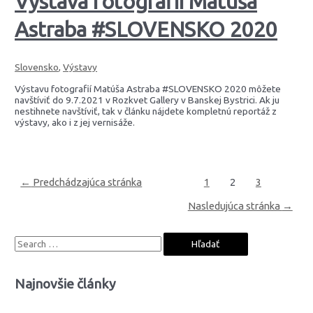
Výstava fotografií Matúša
Astraba #SLOVENSKO 2020
Slovensko
,
Výstavy
Výstavu fotografií Matúša Astraba #SLOVENSKO 2020 môžete
navštíviť do 9.7.2021 v Rozkvet Gallery v Banskej Bystrici. Ak ju
nestihnete navštíviť, tak v článku nájdete kompletnú reportáž z
výstavy, ako i z jej vernisáže.
Navigácia
←
Predchádzajúca stránka
1
2
3
v
článkoch
Nasledujúca stránka
→
S
e
a
Najnovšie články
r