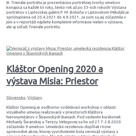
III. Trienále portrétu je prezentáciou portrétnej tvorby umelcov
konajúca sa každé tri roky, tento rok až po 33-och rokoch! Výstava
portrétov v Liptovskej galérii P. M. Bohúňa v Liptovskom Mikuláši je
sprístupnená od 20.4.2021 do 4.9.2021. Ja som sa jej zúčastnila v
júni a v reportáži nájdete kompletné informácie nielen o výstave,
ale aj súťaži Trienále portrétu.
Kláštor Opening 2020 a
výstava Misia: Priestor
Slovensko
,
Výstavy
Kláštor Opening je oodborno-vzdelávací workshop v oblasti
vizuálneho umenia realizovaný v priestoroch Kláštora
hieronymitánov v Štiavnických Baniach. Pod vedením kurátoriek
Michaely Šuranskej a Terezy Velegovej sa ho od 27.7-2.8.2020
zúčastnilo 9 umelcov. Umeleckú rezidenciu dopĺňali rôzne
sprievodné akcie, ktorej vyvrcholením bola vernisáž výstavy s