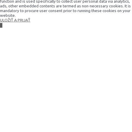
function and is used specifically to collect user personal data via analytics,
ads, other embedded contents are termed as non-necessary cookies. It is
mandatory to procure user consent prior to running these cookies on your
website.
ULOŽIŤ A PRIJAŤ
Scroll
to
Top