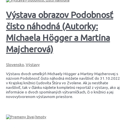
Výstava obrazov Podobnosť
čisto náhodná (Autorky:
Michaela Högger a Martina
Majcherová)
Slovensko
,
Výstavy
Výstavu dvoch umelkýň Michaely Högger a Martiny Majcherovej s
názvom Podobnosť čisto náhodná môžete navštíviť do 31.10.2022
v Krajskej knižnici Ľudovíta Štúra vo Zvolene. Ak ju nestíhate
navštíviť, tak v článku nájdete kompletnú reportáž z výstavy, ako aj
informácie o dvoch spomínaných výtvarníčkach, či o knižnici a jej
novovytvorenom výstavnom priestore.