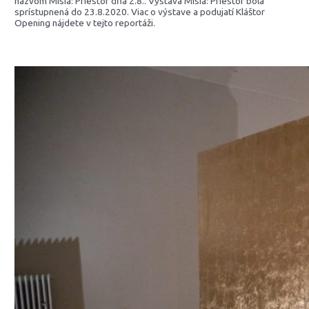
názvom Misia: Priestor dňa 2.8.. Výstava Misia: Priestor bola
sprístupnená do 23.8.2020. Viac o výstave a podujatí Kláštor
Opening nájdete v tejto reportáži.