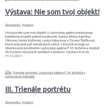
Výstava: Nie som tvoj objekt!
Slovensko
,
Výstavy
Výstava Nie som tvoj objekt! v Liptovskej galérii predstavuje
kolektívny projekt piatich kurátoriek: Dariny Alster, Kateřiny
Olivovej, Kariny Kottovej, Lenky Kukurovej a Zuzany Štefkovej,
ktoré pripravili päť tematických sekcií, v ktorých pracujú so
zbierkovými predmetmi Liptovskej galérie P. M. Bohúňa a doplnili
ich tvorbou súčasných umelkýň a umelcov. Výstava trvá do
31.12.2021…
III. Trienále portrétu
Slovensko
,
Výstavy