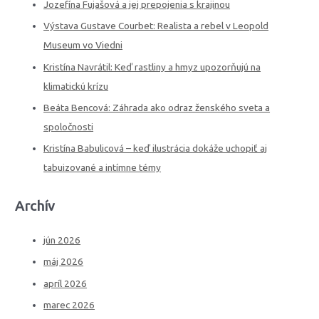
c
Jozefína Fujašová a jej prepojenia s krajinou
h
Výstava Gustave Courbet: Realista a rebel v Leopold
f
Museum vo Viedni
o
Kristína Navrátil: Keď rastliny a hmyz upozorňujú na
r
klimatickú krízu
:
Beáta Bencová: Záhrada ako odraz ženského sveta a
spoločnosti
Kristína Babulicová – keď ilustrácia dokáže uchopiť aj
tabuizované a intímne témy
Archív
jún 2026
máj 2026
apríl 2026
marec 2026