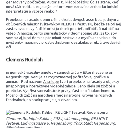
generovaný počítačom. Autor si tu kládol otázku: Čo sa stane, keď
nová (AI) realita s nejasným autorstvom narazí na archaickú ľudskú
interpretáciu a vzorce reakcií?
Projekcia na fasáde domu č.6 na ulici Ludwigstrasse bola jedným z
obľúbených miest návštevníkov RE.LIGHT festivalu, keďže sa pri nej
zastavovali davy ľudí, ktorí si ju chceli pozrieť, odfotiť, či natočiť na
video. A naozaj, tento surrealistický videomapping stál za to, aby
som sa aj ja pri ňom na pár minút zastavila a mysľou sa vtiahla do
myšlienky mappingu prostredníctvom gestikulácie rúk, či zvedavých
očí.
Clemens Rudolph
je nemecký vizuálny umelec – samouk žijúci v Etterzhausene pri
Regensburgu. Venuje sa trojrozmernej počítačovej grafike a
animácii. Pod názvom
Antrilope
tvorí projekcie na fasády a objekty
(mappingy) a interaktívne videoinštalácie. Jeho diela sú zložité a
poetické. Využíva surrealistické prvky, často so štipkou humoru.
Možno ich zažiť na národnej i medzinárodnej úrovni na rôznych
festivaloch, no spolupracuje aj s divadlom.
Clemens Rudolph: Kaliber, 2024, videomapping, RE.LIGHT
festival, Ludwigstrasse 6, Regensburg (foto: Stadt Regensburg,
Bilddokumentation)