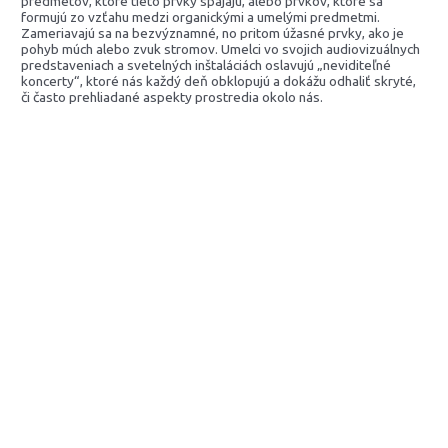
predmetov, ktoré tieto prvky spájajú, alebo prvkov, ktoré sa
formujú zo vzťahu medzi organickými a umelými predmetmi.
Zameriavajú sa na bezvýznamné, no pritom úžasné prvky, ako je
pohyb múch alebo zvuk stromov. Umelci vo svojich audiovizuálnych
predstaveniach a svetelných inštaláciách oslavujú „neviditeľné
koncerty“, ktoré nás každý deň obklopujú a dokážu odhaliť skryté,
či často prehliadané aspekty prostredia okolo nás.