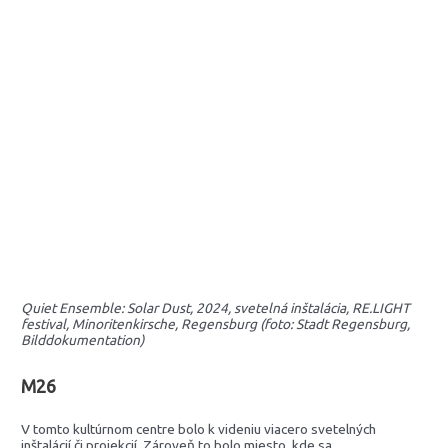
Quiet Ensemble: Solar Dust, 2024, svetelná inštalácia, RE.LIGHT
festival, Minoritenkirsche, Regensburg (foto: Stadt Regensburg,
Bilddokumentation)
M26
V tomto kultúrnom centre bolo k videniu viacero svetelných
inštalácií či projekcií. Zároveň to bolo miesto, kde sa