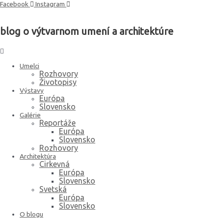
Preskočiť
Facebook
Instagram
na
obsah
blog o výtvarnom umení a architektúre
Umelci
Rozhovory
Životopisy
Výstavy
Európa
Slovensko
Galérie
Reportáže
Európa
Slovensko
Rozhovory
Architektúra
Cirkevná
Európa
Slovensko
Svetská
Európa
Slovensko
O blogu