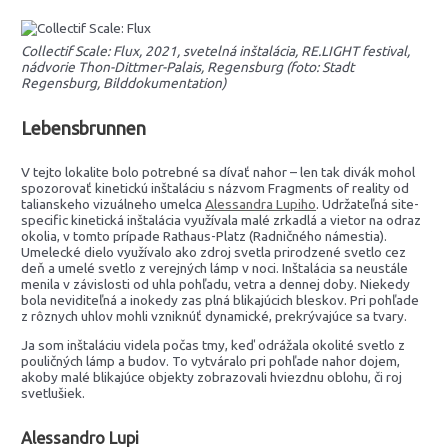
Collectif Scale: Flux, 2021, svetelná inštalácia, RE.LIGHT festival,
nádvorie Thon-Dittmer-Palais, Regensburg (foto: Stadt
Regensburg, Bilddokumentation)
Lebensbrunnen
V tejto lokalite bolo potrebné sa dívať nahor – len tak divák mohol
spozorovať kinetickú inštaláciu s názvom Fragments of reality od
talianskeho vizuálneho umelca
Alessandra Lupiho
. Udržateľná site-
specific kinetická inštalácia využívala malé zrkadlá a vietor na odraz
okolia, v tomto prípade Rathaus-Platz (Radničného námestia).
Umelecké dielo využívalo ako zdroj svetla prirodzené svetlo cez
deň a umelé svetlo z verejných lámp v noci. Inštalácia sa neustále
menila v závislosti od uhla pohľadu, vetra a dennej doby. Niekedy
bola neviditeľná a inokedy zas plná blikajúcich bleskov. Pri pohľade
z rôznych uhlov mohli vzniknúť dynamické, prekrývajúce sa tvary.
Ja som inštaláciu videla počas tmy, keď odrážala okolité svetlo z
pouličných lámp a budov. To vytváralo pri pohľade nahor dojem,
akoby malé blikajúce objekty zobrazovali hviezdnu oblohu, či roj
svetlušiek.
Alessandro Lupi