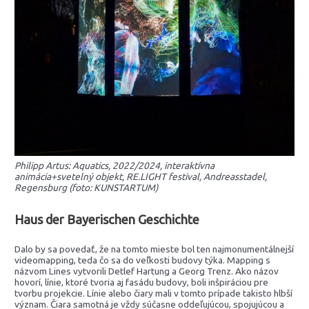
Philipp Artus: Aquatics, 2022/2024, interaktívna
animácia+svetelný objekt, RE.LIGHT festival, Andreasstadel,
Regensburg (foto: KUNSTARTUM)
Haus der Bayerischen Geschichte
Dalo by sa povedať, že na tomto mieste bol ten najmonumentálnejší
videomapping, teda čo sa do veľkosti budovy týka. Mapping s
názvom Lines vytvorili Detlef Hartung a Georg Trenz. Ako názov
hovorí, línie, ktoré tvoria aj fasádu budovy, boli inšpiráciou pre
tvorbu projekcie. Línie alebo čiary mali v tomto prípade takisto hlbší
význam. Čiara samotná je vždy súčasne oddeľujúcou, spojujúcou a