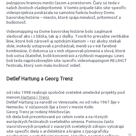
pulzujúcou hranicou medzi časom a priestorom. Čiary sú teda v
našich životoch všadeprítomné. V tomto prípade táto site-specific
videoprojekcia poukázala na samotnú funkciu budovy Domu
bavorskej histórie – miesto, ktoré spája minulosť, prítomnosť a
budúcnosť.
Videomapping na Dome bavorskej histórie bolo zaujímavé
sledovať ako i z blízka, tak aj z diaľky. Tvorili ho prevažne vertikálne
línie, ktoré boli zároveň aj optickým klamom – raz akoby stekali
dole, inokedy ustupovali a prichádzali, menili sa v iné farebné
kombinácie, či dokonca sa v nich objavovali písmená a slová, ktoré
boli sotva čitateľné, kvôli koncentrácii a rýchlosti mappingu. Lines
boli teda najpôsobivejším site-specific videomappingom RE.LIHGT
festivalu, ktorý som mala možnosť vidieť.
Detlef Hartung a Georg Trenz
od roku 1998 realizujú spoločné svetelné umelecké projekty pod
menom
Hartung ǀ Trenz
.
Detlef Hartung sa narodil vo Venezuele, no od roku 1967 žije v
Nemecku. V súčasnosti žije a tvorí v meste Kolín.
Georg Trenz je rodený Mníchovčan.
Ich diela boli prezentované po celom svete a na rôznych
európskych festivaloch svetelného umenia. Pomocou často
viacvrstvových projekcií z viacerých svetelných zdrojov vytvárajú
site-specific diela o architektúre a krajine s typograficky
navrhnutými a pohyblivými textami. Vizuálna, poetická reflexia