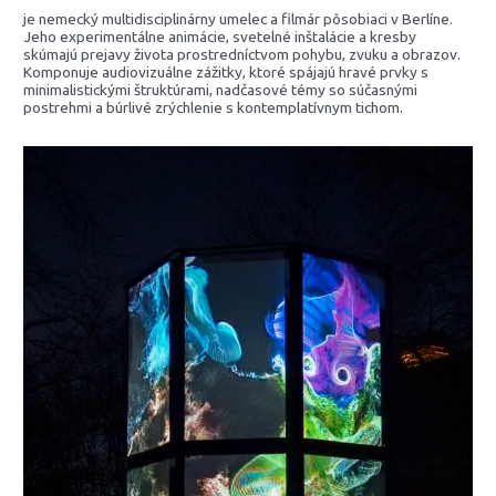
je nemecký multidisciplinárny umelec a filmár pôsobiaci v Berlíne.
Jeho experimentálne animácie, svetelné inštalácie a kresby
skúmajú prejavy života prostredníctvom pohybu, zvuku a obrazov.
Komponuje audiovizuálne zážitky, ktoré spájajú hravé prvky s
minimalistickými štruktúrami, nadčasové témy so súčasnými
postrehmi a búrlivé zrýchlenie s kontemplatívnym tichom.