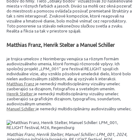
bodov do hmly. Tieto „oblaky bodov“ vizualizovali 3D naskenované
miesta v rôznych farbách a jasoch. Diváci sa mohli cez okná pozerať
do miestnosti a pomocou ovládača posúvať premietané štruktúry a
tak s nimi interagovať. Zvukové kompozície, ktoré reagovali na
vizuálne a hmatové dianie, bolo možné vnímať cez reproduktory.
Toto ponorenie sa stávalo nekonečnou slučkou svetla a zvuku.
Realita a fikcia sa tak v priestore spájali.
Matthias Franz, Henrik Stelter a Manuel Schiller
je trojica umelcov z Norimbergu venujúca sa rôznym formám
audiovizuálneho umenia, ktoré formujú rôznorodé vplyvy. Ich
spoločný projekt „LPM_001“ pre festival RE.LIGHT spojil ich
individuálne vízie, aby vzniklo pôsobivé umelecké dielo, ktoré bolo
nielen audiovizuálnym zážitkom, ale aj vyzývalo k interakcii.
Matthias Franz
je nemecký multidisciplinárny vizuálny umelec
zaoberajúci sa dizajnom, fotografiou a svetelným umením.
Henrik Stelter
je nemecký multidisciplinárny vizuálny umelec
zaoberajúci sa grafickým dizajnom, typografiou, soundartom,
audiovizuálnym umením.
Manuel Schiller
je nemecký multidisciplinárny audiovizuálny umelec.
Matthias Franz, Henrik Stelter, Manuel Schiller: LPM_001, 2024,
interaktívna inštalácia/projekcia, RE.LIGHT festival, M26,