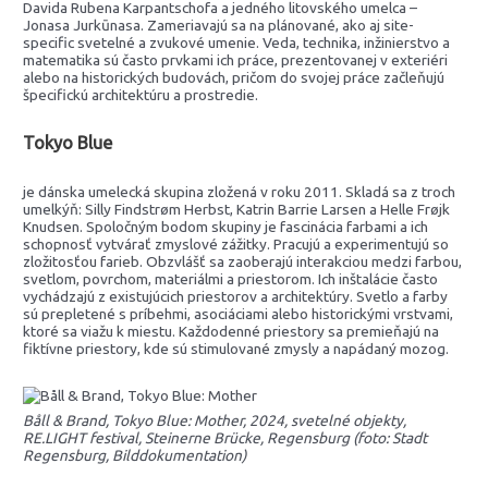
Davida Rubena Karpantschofa a jedného litovského umelca –
Jonasa Jurkūnasa. Zameriavajú sa na plánované, ako aj site-
specific svetelné a zvukové umenie. Veda, technika, inžinierstvo a
matematika sú často prvkami ich práce, prezentovanej v exteriéri
alebo na historických budovách, pričom do svojej práce začleňujú
špecifickú architektúru a prostredie.
Tokyo Blue
je dánska umelecká skupina zložená v roku 2011. Skladá sa z troch
umelkýň: Silly Findstrøm Herbst, Katrin Barrie Larsen a Helle Frøjk
Knudsen. Spoločným bodom skupiny je fascinácia farbami a ich
schopnosť vytvárať zmyslové zážitky. Pracujú a experimentujú so
zložitosťou farieb. Obzvlášť sa zaoberajú interakciou medzi farbou,
svetlom, povrchom, materiálmi a priestorom. Ich inštalácie často
vychádzajú z existujúcich priestorov a architektúry. Svetlo a farby
sú prepletené s príbehmi, asociáciami alebo historickými vrstvami,
ktoré sa viažu k miestu. Každodenné priestory sa premieňajú na
fiktívne priestory, kde sú stimulované zmysly a napádaný mozog.
Båll & Brand, Tokyo Blue: Mother, 2024, svetelné objekty,
RE.LIGHT festival, Steinerne Brücke, Regensburg (foto: Stadt
Regensburg, Bilddokumentation)