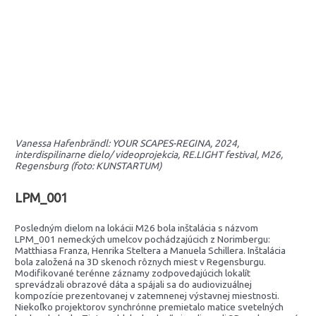
Vanessa Hafenbrändl: YOUR SCAPES-REGINA, 2024,
interdispilinarne dielo/ videoprojekcia, RE.LIGHT festival, M26,
Regensburg (foto: KUNSTARTUM)
LPM_001
Posledným dielom na lokácii M26 bola inštalácia s názvom
LPM_001 nemeckých umelcov pochádzajúcich z Norimbergu:
Matthiasa Franza, Henrika Steltera a Manuela Schillera. Inštalácia
bola založená na 3D skenoch rôznych miest v Regensburgu.
Modifikované terénne záznamy zodpovedajúcich lokalít
sprevádzali obrazové dáta a spájali sa do audiovizuálnej
kompozície prezentovanej v zatemnenej výstavnej miestnosti.
Niekoľko projektorov synchrónne premietalo matice svetelných