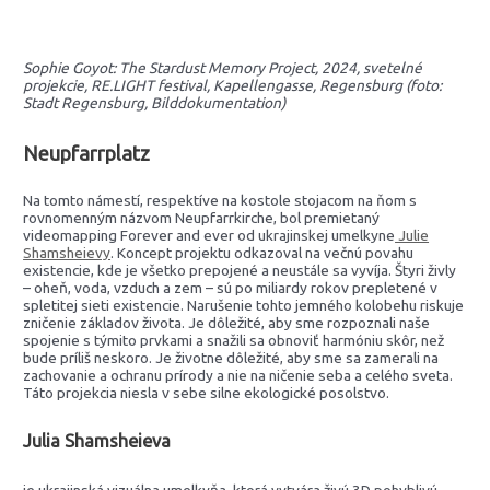
Sophie Goyot: The Stardust Memory Project, 2024, svetelné
projekcie, RE.LIGHT festival, Kapellengasse, Regensburg (foto:
Stadt Regensburg, Bilddokumentation)
Neupfarrplatz
Na tomto námestí, respektíve na kostole stojacom na ňom s
rovnomenným názvom Neupfarrkirche, bol premietaný
videomapping Forever and ever od ukrajinskej umelkyne
Julie
Shamsheievy
. Koncept projektu odkazoval na večnú povahu
existencie, kde je všetko prepojené a neustále sa vyvíja. Štyri živly
– oheň, voda, vzduch a zem – sú po miliardy rokov prepletené v
spletitej sieti existencie. Narušenie tohto jemného kolobehu riskuje
zničenie základov života. Je dôležité, aby sme rozpoznali naše
spojenie s týmito prvkami a snažili sa obnoviť harmóniu skôr, než
bude príliš neskoro. Je životne dôležité, aby sme sa zamerali na
zachovanie a ochranu prírody a nie na ničenie seba a celého sveta.
Táto projekcia niesla v sebe silne ekologické posolstvo.
Julia Shamsheieva
je ukrajinská vizuálna umelkyňa, ktorá vytvára živú 3D pohyblivú