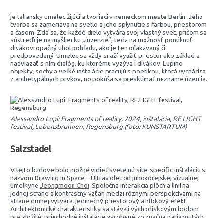
je taliansky umelec žijúci a tvoriaci v nemeckom meste Berlín. Jeho
tvorba sa zameriava na svetlo a jeho splynutie s farbou, priestorom
a časom. Zdá sa, že každé dielo vytvára svoj vlastný svet, pričom sa
sústreďuje na myšlienku „inverzie“, teda na možnosť ponúknuť
divákovi opačný uhol pohľadu, ako je ten očakávaný či
predpovedaný. Umelec sa vždy snaží využiť priestor ako základ a
nadviazať s ním dialóg, ku ktorému vyzýva i divákov. Lupiho
objekty, sochy a veľké inštalácie pracujú s poetikou, ktorá vychádza
z archetypálnych prvkov, no pokúša sa preskúmať neznáme územia.
Alessandro Lupi: Fragments of reality, 2024, inštalácia, RE.LIGHT
festival, Lebensbrunnen, Regensburg (foto: KUNSTARTUM)
Salzstadel
V tejto budove bolo možné vidieť svetelnú site-specific inštaláciu s
názvom Drawing in Space – Ultraviolet od juhokórejskej vizuálnej
umelkyne
Jeongmoon Choi
. Spoločná interakcia plôch a línií na
jednej strane a kontrastný vzťah medzi rôznymi perspektívami na
strane druhej vytváral jedinečný priestorový a hĺbkový efekt.
Architektonické charakteristiky sa stávali východiskovým bodom
pre zložité, priechodné inštalácie vyrobené zo značne natiahnutých