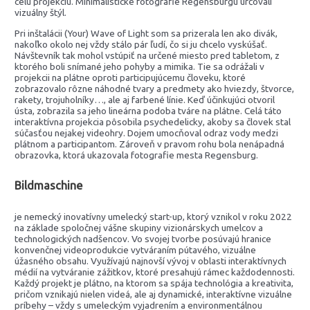
celú projekciu. Minimalistické fotografie Regensburgu určovali
vizuálny štýl.
Pri inštalácii (Your) Wave of Light som sa prizerala len ako divák,
nakoľko okolo nej vždy stálo pár ľudí, čo si ju chcelo vyskúšať.
Návštevník tak mohol vstúpiť na určené miesto pred tabletom, z
ktorého boli snímané jeho pohyby a mimika. Tie sa odrážali v
projekcii na plátne oproti participujúcemu človeku, ktoré
zobrazovalo rôzne náhodné tvary a predmety ako hviezdy, štvorce,
rakety, trojuholníky…, ale aj farbené línie. Keď účinkujúci otvoril
ústa, zobrazila sa jeho lineárna podoba tváre na plátne. Celá táto
interaktívna projekcia pôsobila psychedelicky, akoby sa človek stal
súčasťou nejakej videohry. Dojem umocňoval odraz vody medzi
plátnom a participantom. Zároveň v pravom rohu bola nenápadná
obrazovka, ktorá ukazovala fotografie mesta Regensburg.
Bildmaschine
je nemecký inovatívny umelecký start-up, ktorý vznikol v roku 2022
na základe spoločnej vášne skupiny vizionárskych umelcov a
technologických nadšencov. Vo svojej tvorbe posúvajú hranice
konvenčnej videoprodukcie vytváraním pútavého, vizuálne
úžasného obsahu. Využívajú najnovší vývoj v oblasti interaktívnych
médií na vytváranie zážitkov, ktoré presahujú rámec každodennosti.
Každý projekt je plátno, na ktorom sa spája technológia a kreativita,
pričom vznikajú nielen videá, ale aj dynamické, interaktívne vizuálne
príbehy – vždy s umeleckým vyjadrením a environmentálnou