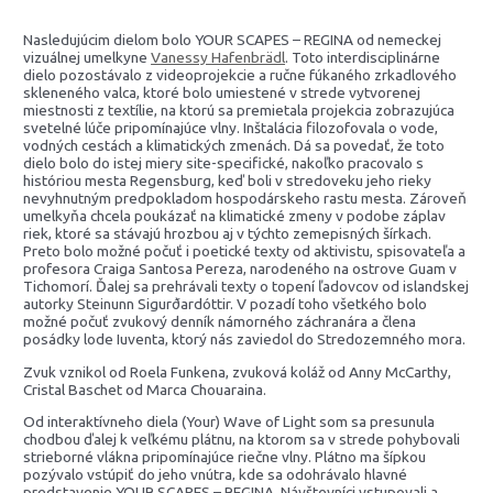
Nasledujúcim dielom bolo YOUR SCAPES – REGINA od nemeckej
vizuálnej umelkyne
Vanessy Hafenbrädl
. Toto interdisciplinárne
dielo pozostávalo z videoprojekcie a ručne fúkaného zrkadlového
skleneného valca, ktoré bolo umiestené v strede vytvorenej
miestnosti z textílie, na ktorú sa premietala projekcia zobrazujúca
svetelné lúče pripomínajúce vlny. Inštalácia filozofovala o vode,
vodných cestách a klimatických zmenách. Dá sa povedať, že toto
dielo bolo do istej miery site-specifické, nakoľko pracovalo s
históriou mesta Regensburg, keď boli v stredoveku jeho rieky
nevyhnutným predpokladom hospodárskeho rastu mesta. Zároveň
umelkyňa chcela poukázať na klimatické zmeny v podobe záplav
riek, ktoré sa stávajú hrozbou aj v týchto zemepisných šírkach.
Preto bolo možné počuť i poetické texty od aktivistu, spisovateľa a
profesora Craiga Santosa Pereza, narodeného na ostrove Guam v
Tichomorí. Ďalej sa prehrávali texty o topení ľadovcov od islandskej
autorky Steinunn Sigurðardóttir. V pozadí toho všetkého bolo
možné počuť zvukový denník námorného záchranára a člena
posádky lode Iuventa, ktorý nás zaviedol do Stredozemného mora.
Zvuk vznikol od Roela Funkena, zvuková koláž od Anny McCarthy,
Cristal Baschet od Marca Chouaraina.
Od interaktívneho diela (Your) Wave of Light som sa presunula
chodbou ďalej k veľkému plátnu, na ktorom sa v strede pohybovali
strieborné vlákna pripomínajúce riečne vlny. Plátno ma šípkou
pozývalo vstúpiť do jeho vnútra, kde sa odohrávalo hlavné
predstavenie YOUR SCAPES – REGINA. Návštevníci vstupovali a