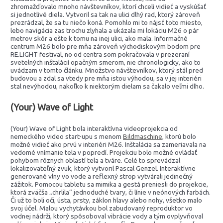
zhromažďovalo mnoho návštevníkov, ktorí chceli vidieť a vyskúšať
si jednotlivé diela. Vytvoril sa tak na ulici dlhý rad, ktorý zároveň
prezrádzal, že sa tu niečo koná. Pomohlo mi to nájsť toto miesto,
lebo navigácia zas trochu zlyhala a ukázala mi lokáciu M26 o pár
metrov skôr a ešte k tomu na inej ulici, ako mala. Informačné
centrum M26 bolo pre mňa zároveň východiskovým bodom pre
RE.LIGHT festival, no od centra som pokračovala v prezeraní
svetelných inštalácií opačným smerom, nie chronologicky, ako to
uvádzam v tomto článku. Množstvo návštevníkov, ktorý stál pred
budovou a zdal sa vtedy pre mňa istou výhodou, sa v jej interiéri
stal nevýhodou, nakoľko k niektorým dielam sa čakalo veľmi dlho.
(Your) Wave of Light
(Your) Wave of Light bola interaktívna videoprojekcia od
nemeckého video start-upu s menom
Bildmaschine
, ktorú bolo
možné vidieť ako prvú v interiéri M26. Inštalácia sa zameriavala na
vedomé vnímanie tela v popredí. Projekciu bolo možné ovládať
pohybom rôznych oblastí tela a tváre. Celé to sprevádzal
lokalizovateľný zvuk, ktorý vytvoril Pascal Genzel. Interaktívne
generované vlny vo vode a reflexný strop vytvárali jedinečný
zážitok. Pomocou tabletu sa mimika a gestá preniesli do projekcie,
ktorá zväčša „chrlila“ jednoduché tvary, či línie v neónových farbách.
Či už to boli oči, ústa, prsty, záklon hlavy alebo nohy, všetko malo
svoj účel. Malou vychytávkou bol zabudovaný reproduktor vo
vodnej nádrži, ktorý spôsoboval vibrácie vody a tým ovplyvňoval