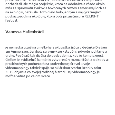
odchádzali, ale mágia projekcie, ktorá sa odohrávala všade okolo
mňa za sprievodu zvukov a hovorených textov zameriavajúcich sa
na ekológiu, ostávala. Toto dielo bolo jedným z najvýraznejších
poukazujúcich na ekológiu, ktorá bola príznačná pre RE.LIGHT
festival.
Vanessa Hafenbrädl
je nemecká vizuálna umelkyňa a aktivistka žijúca v dedinke Dießen
am Ammersee. Jej diela sa vymykajú kategórii, pôvodu, pohlaviu a
druhu. Posúvajú tak diváka do podvedomia, kde je komplexnosť.
Cieľom je zviditeľniť harmóniu vytvorenú v rozmanitých a niekedy aj
protichodných podnetoch na podvedomej úrovni. Svoje
videomappingy taktiež spája so sklárskou tvorbu, ktorú v roku
2019 objavila vo svojej rodinnej histórii. Jej videomappingy je
možné vidieť po celom svete.