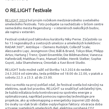
O RE.LIGHT festivale
RE.LIGHT 2024
bol prvým ročníkom medzinárodného svetelného
umeleckého festivalu. Toto podujatie sa nachádzalo v širšom centre
nemeckého mesta Regensburg – v interiéroch niekoľkých budov,
ale najmä v exteriéri.
Festival vznikol pod taktovkou kurátorky Niky Perne. Zúčastnilo sa
ho 15 regionálnych a svetových umelcov a umeleckých kolektívov:
RADAR 360º ; Antrilope – Clemens Rudolph; Collectif Scale;
Alessandro Lupi; Jeongmoon Choi; Båll & Brand, Tokyo Blue; Philipp
Artus; Hartung | Trenz; Quiet Ensemble; Die Bildmaschine; Vanessa
Hafenbrädl; Matthias Franz, Manuel Schiller, Henrik Stelter; Sophie
Guyot; Julia Shamsheieva; Onionlab a Xavi Bové Studio.
RE.LIGHT bolo možné zažiť od štvrtku 14.3.2024 do nedele
24.3.2024 od súmraku, teda približne od 18.00 do 22.00, v piatok a
sobotu 22.3. a 23.3. až do 23.00.
Hoci sa mohlo na prvý pohľad zdať, že festival svetla bol náročný na
elektrinu, opak bol pravdou. RE.LIGHT sa snažil byť udržateľný tým,
že každá inštalácia bola kontrolovaná na spotrebu energie a
optimalizovaná, napríklad pomocou najnovšej technológie pre
projekcie, ako aj videomapping a energeticky úsporné LED diódy.
Do úvahy sa však brali i ďalšie ovplyvňujúce faktory: otváracia doba
a trvanie svetelných umeleckých diel, elektrina vyrobená CO2