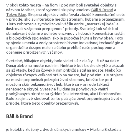
V okolí tohto mosta – na ňom, i pod ním boli svetelné objekty s
názvom Mother, ktoré vytvorili skupiny umelcov
Båll & Brand
a
Tokyo Blue
. Skupina objektov odhaľovala zložité komunikačné siete
v prírode, ako sú interakcie medzi stromami, hubami a organizmami.
Tieto zobrazenia symbolizovali väčšiu entitu „materskej lode“ a
ilustrovali vzájomnú prepojenosť prírody. Svetelný tok sôch bol
stimulovaný údajmi o pohybe enzýmov v hubách, komunikácii rastlín
a biologických spojeniach, ako je pupočná šnúra a krvný obeh. Toto
spojenie umenia a vedy prostredníctvom inovatívnej technológie a
organického dizajnu malo za úlohu prehĺbiť naše pochopenie a
ocenenie prirodzených vzťahov.
Svetelné, blikajúce objekty bolo vidieť už z diaľky – či už na rieke
Dunaj alebo na moste nad ním. Niektoré boli trochu skryté a ukázali
sa až vtedy, keď sa človek k nim priblížil a stál na moste. Niekoľko
objektov rôznych veľkostí stálo na moste, iné pod ním. Tie stojace
na moste pripomínali pulzujúci život stromov, kdežto tie pod
mostom skôr pulzujúci život húb, ktoré sú v prírode taktiež
nenápadne skryté. Svetelné fluidum sa pohybovalo vnútri
poohýbaných rúr rôznou rýchlosťou, intenzitou, ako i farebnosťou.
Bolo zaujímavé sledovať tento pulzujúci život pripomínajúci život v
prírode, ktoré tieto objekty prezentovali.
Båll & Brand
je kolektív zložený z dvoch dánskych umelcov – Martina Ersteda a