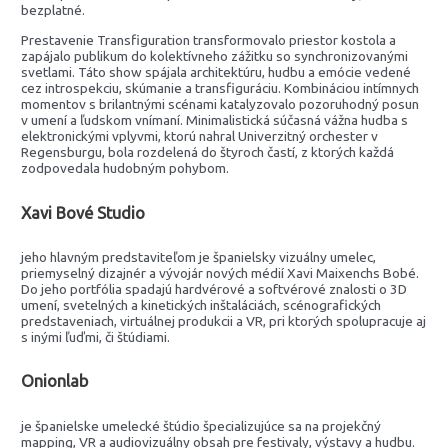
bezplatné.
Prestavenie Transfiguration transformovalo priestor kostola a
zapájalo publikum do kolektívneho zážitku so synchronizovanými
svetlami. Táto show spájala architektúru, hudbu a emócie vedené
cez introspekciu, skúmanie a transfiguráciu. Kombináciou intímnych
momentov s brilantnými scénami katalyzovalo pozoruhodný posun
v umení a ľudskom vnímaní. Minimalistická súčasná vážna hudba s
elektronickými vplyvmi, ktorú nahral Univerzitný orchester v
Regensburgu, bola rozdelená do štyroch častí, z ktorých každá
zodpovedala hudobným pohybom.
Xavi Bové Studio
jeho hlavným predstaviteľom je španielsky vizuálny umelec,
priemyselný dizajnér a vývojár nových médií Xavi Maixenchs Bobé.
Do jeho portfólia spadajú hardvérové a softvérové znalosti o 3D
umení, svetelných a kinetických inštaláciách, scénografických
predstaveniach, virtuálnej produkcii a VR, pri ktorých spolupracuje aj
s inými ľuďmi, či štúdiami.
Onionlab
je španielske umelecké štúdio špecializujúce sa na projekčný
mapping, VR a audiovizuálny obsah pre festivaly, výstavy a hudbu.