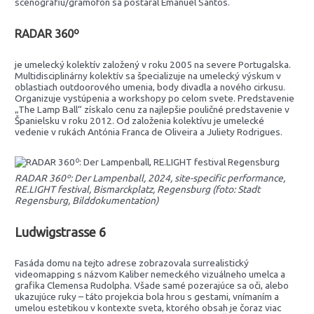
scénografiu/gramofón sa postaral Emanuel Santos.
RADAR 360º
je umelecký kolektív založený v roku 2005 na severe Portugalska.
Multidisciplinárny kolektív sa špecializuje na umelecký výskum v
oblastiach outdoorového umenia, body divadla a nového cirkusu.
Organizuje vystúpenia a workshopy po celom svete. Predstavenie
„The Lamp Ball“ získalo cenu za najlepšie pouličné predstavenie v
Španielsku v roku 2012. Od založenia kolektívu je umelecké
vedenie v rukách Antónia Franca de Oliveira a Juliety Rodrigues.
RADAR 360º: Der Lampenball, 2024, site-specific performance,
RE.LIGHT festival, Bismarckplatz, Regensburg (foto: Stadt
Regensburg, Bilddokumentation)
Ludwigstrasse 6
Fasáda domu na tejto adrese zobrazovala surrealistický
videomapping s názvom Kaliber nemeckého vizuálneho umelca a
grafika Clemensa Rudolpha. Všade samé pozerajúce sa oči, alebo
ukazujúce ruky – táto projekcia bola hrou s gestami, vnímaním a
umelou estetikou v kontexte sveta, ktorého obsah je čoraz viac