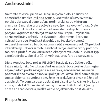
Andreasstadel
Na tomto mieste, pri rieke Dunaj sa týčilo dielo Aqautics od
nemeckého umelca
Philippa Artusa
. Osemuholníkový svetelný
objekt zobrazoval generatívny podmorský svet, v ktorom
animované morské tvory plávali a navzájom sa ovplyvňovali. Dielo
skúmalo vznik života prostredníctvom abstraktných foriem a
pohybu. Aquatics mohlo byť vnímané ako utópia – myšlienka
neznámej krásy prírody – a dystopia – algoritmus, ktorý má
nahradiť prírodu. Ponúkal tak pohľad na to, ako by umelé
ekosystémy mohli v budúcnosti nahradiť skutočný život. Objekt bol
interaktívny – diváci si mohli navrhnúť svoje vlastné tvory pomocou
tabletu a pridať ich do virtuálneho ekosystému. Mohli si vybrať typ
a počet druhov, ako aj určiť ich veľkosť, tvar, farbu a správanie.
Dielo Aquatics bolo počas RE.LIGHT festivalu spočiatku trošku
ťažšie nájsť, nakoľko lokácia Andreasstadel bola trošku obšírnejšia
a tým pádom podľa navigácie nie až taká jednoznačná. Animácia
podmorského sveta pôsobila upokojujúco. Avšak keď som bola pri
tomto objekte, nevedela som, že je interaktívny a divák môže doň
zasiahnuť. To som sa dozvedela až pri písaní tohto článku. No keby
som aj mala takúto možnosť, asi by značnú chvíľu trvalo, kým by
som sa na rad dostala, keďže okolo objektu bolo dosť divákov.
Philipp Artus