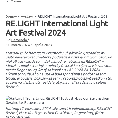
O mne
Domov
Výstavy
RE.LIGHT International Light Art Festival 2024
RE.LIGHT International Light
Art Festival 2024
Od
Petronela
/
31. marca 2024
1. apríla 2024
Pravdou je, že hoci žijem v Nemecku už pár rokov, nedarí sa mi
často navštevovať umelecké podujatia a výstavy v mojom okolí. Po
niekoľkých rokoch som však náhodne natrafila na RE.LIGHT –
Medzinárodný svetelný umelecký festival konajúci sa v bavorskom
meste Regensburg, ktorý sa konal od 14.3.2024-24.3.2024.
Okrem toho, že jeho návšteva bola spontánna a podcenila som
trochu aj počasie, pokúsim sa vám v reportáži objasniť všetko – i to,
čo som na vlastne oči nevidela, aby ste mali predstavu o celom
festivale.
Hartung | Trenz: Lines, 2024, site-specific videomapping, RE.LIGHT
festival, Haus der Bayerischen Geschichte, Regensburg (foto:
KUNSTARTUM)