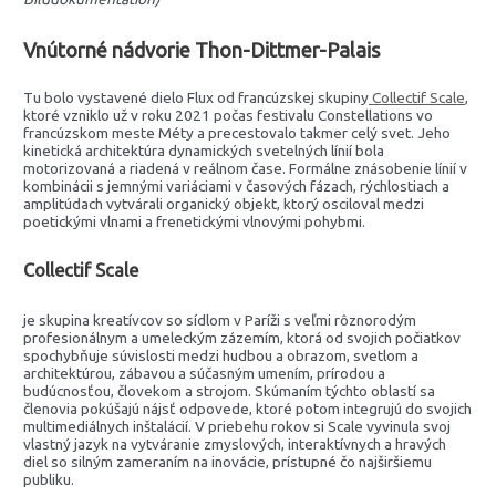
Vnútorné nádvorie Thon-Dittmer-Palais
Tu bolo vystavené dielo Flux od francúzskej skupiny
Collectif Scale
,
ktoré vzniklo už v roku 2021 počas festivalu Constellations vo
francúzskom meste Méty a precestovalo takmer celý svet. Jeho
kinetická architektúra dynamických svetelných línií bola
motorizovaná a riadená v reálnom čase. Formálne znásobenie línií v
kombinácii s jemnými variáciami v časových fázach, rýchlostiach a
amplitúdach vytvárali organický objekt, ktorý osciloval medzi
poetickými vlnami a frenetickými vlnovými pohybmi.
Collectif Scale
je skupina kreatívcov so sídlom v Paríži s veľmi rôznorodým
profesionálnym a umeleckým zázemím, ktorá od svojich počiatkov
spochybňuje súvislosti medzi hudbou a obrazom, svetlom a
architektúrou, zábavou a súčasným umením, prírodou a
budúcnosťou, človekom a strojom. Skúmaním týchto oblastí sa
členovia pokúšajú nájsť odpovede, ktoré potom integrujú do svojich
multimediálnych inštalácií. V priebehu rokov si Scale vyvinula svoj
vlastný jazyk na vytváranie zmyslových, interaktívnych a hravých
diel so silným zameraním na inovácie, prístupné čo najširšiemu
publiku.