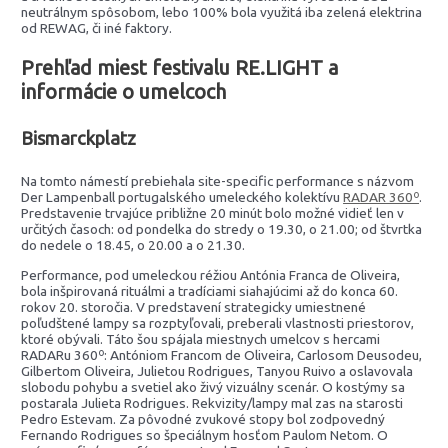
neutrálnym spôsobom, lebo 100% bola využitá iba zelená elektrina
od REWAG, či iné faktory.
Prehľad miest festivalu RE.LIGHT a
informácie o umelcoch
Bismarckplatz
Na tomto námestí prebiehala site-specific performance s názvom
Der Lampenball portugalského umeleckého kolektívu
RADAR 360º
.
Predstavenie trvajúce približne 20 minút bolo možné vidieť len v
určitých časoch: od pondelka do stredy o 19.30, o 21.00; od štvrtka
do nedele o 18.45, o 20.00 a o 21.30.
Performance, pod umeleckou réžiou Antónia Franca de Oliveira,
bola inšpirovaná rituálmi a tradíciami siahajúcimi až do konca 60.
rokov 20. storočia. V predstavení strategicky umiestnené
poľudštené lampy sa rozptyľovali, preberali vlastnosti priestorov,
ktoré obývali. Táto šou spájala miestnych umelcov s hercami
RADARu 360º: Antóniom Francom de Oliveira, Carlosom Deusodeu,
Gilbertom Oliveira, Julietou Rodrigues, Tanyou Ruivo a oslavovala
slobodu pohybu a svetiel ako živý vizuálny scenár. O kostýmy sa
postarala Julieta Rodrigues. Rekvizity/lampy mal zas na starosti
Pedro Estevam. Za pôvodné zvukové stopy bol zodpovedný
Fernando Rodrigues so špeciálnym hosťom Paulom Netom. O