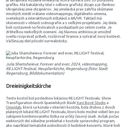
grafiku. Má bakalársky titul v odbore grafický dizajn a je členkou
Ukrajinskej únie dizajnérov. Jej umelecká prax zahŕňa skúmanie
mnohých médií vrátane videomappingu, digitálneho umenia,
svetelných a interaktívnych inštalácií a AR/VR. Taktiež má
skúsenosti v oblasti scénografie a s veľkými projektami. Jej diela
boli vystavené na festivaloch a podujatiach po celom svete. Je
držiteľkou niekoľkých ocenení. Jej hlavnou ambíciou je umožniť
svetlu rozprávať príbeh, rozširovať hranice a vytvárať nový kontext.
Väčšina jej diel pôsobí surrealisticky.
Julia Shamsheieva: Forever and ever, 2024, videomapping,
RE.LIGHT festival, Neupfarrkirche, Regensburg (foto: Stadt
Regensburg, Bilddokumentation)
Dreieinigkeitskirche
Tento kostol bol poslednou lokáciou RE.LIGHT festivalu. Show
Transfiguration dvoch španielskych štúdií
Xavi Bové Studio
a
Onionlab
, ktorá sa konala v interiéri kostola, bola druhou z dvoch
platených lokácií RE.LIGHT festivalu, ktorú bolo možné vidieť len po
zakúpení kombinovaného lístka na určitý časový úsek. Avšak počas
niektorých dní súbežne prebiehal v kostole sprievodný program,
ako napríklad tematické pobožnosti či hudobné koncerty, ktoré boli