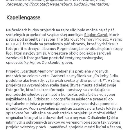
Regensburg (foto: Stadt Regensburg, Bilddokumentation)
Kapellengasse
Na fasádach budov stojacich na tejto ulici bolo možné nájsť päť
svetelných projekcií od švajčiarskej umelkyni
Sophie Guyot
, ktoré
patria pod projekt s názvom
The Stardust Memory Project
. V rámci
RE.LIGHT festivalu sa premietalo päť obrazov, ktoré vychádzali z
fotografií rodinných albumov Regensburgčanov obsahujúcich stopy
ľudí, ktorí navždy zmizli. V priestore okolo projekcie zároveň
zaznievali k fotografiám poetické texty regensburgskej
spisovateľky Agnes Gerstenbergovej.
Projekt „Stardust Memory“ prebiehal a prebieha v rôznych
mestách po celom svete. Zaoberá sa myšlienkou: „Čo keby ľudia,
podobne ako hviezdy, vyžarovali svetlo aj dlho po smrti?“. V rámci
projektu sú vyzvaní obyvatelia danej štvrte mesta zdieľať svoje
fotografie, ktoré sa transformujú – postavy sa zredukujú na
jednoduché siluety, vytrhnuté z kontextu: odhaľujú sa vo svojej
najzákladnejšej ľudskosti. Fotografie sa následne prenesú do
digitálneho média a premietajú sa na steny susedstva pomocou
projektorov. Popri svetelnej projekcie zaznievajú aj texty lokálnych
spisovateľov. Súbežne na webstránke projektu je možné vidieť
originálnu fotografiu a dozvedieť sa o nej viac. Odhalením týchto
intímnych a súkromných prvkov vo verejnom priestore tak vytvára
projekt hviezdny prach – pamäťové spojenie medzi ľuďmi a časom,