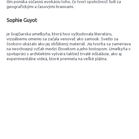
čím ponúka súčasnú evokáciu toho, čo tvorí spoločnosť ľudí za
geografickými a časovými hranicami.
Sophie Guyot
je švajčiarska umelkyňa, ktorá hoci vyštudovala literatúru,
vizuálnemu umeniu sa začala venovať ako samouk. Svetlo sa
čoskoro ukázalo ako jej obľúbený materiál. Jej tvorba sa zameriava
na neochvejný vzťah medzi človekom a jeho biotopom. Umelkyňa v
spolupráci s architektmi vytvára taktiež trvalé inštalácie, ako aj
experimentálne videá, ktoré premieta na veľké plátna.