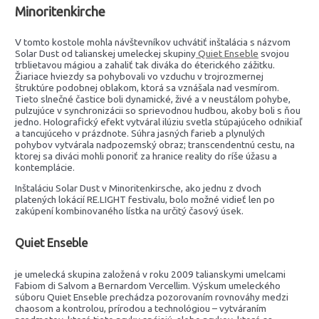
Minoritenkirche
V tomto kostole mohla návštevníkov uchvátiť inštalácia s názvom
Solar Dust od talianskej umeleckej skupiny
Quiet Enseble
svojou
trblietavou mágiou a zahaliť tak diváka do éterického zážitku.
Žiariace hviezdy sa pohybovali vo vzduchu v trojrozmernej
štruktúre podobnej oblakom, ktorá sa vznášala nad vesmírom.
Tieto slnečné častice boli dynamické, živé a v neustálom pohybe,
pulzujúce v synchronizácii so sprievodnou hudbou, akoby boli s ňou
jedno. Holografický efekt vytváral ilúziu svetla stúpajúceho odnikiaľ
a tancujúceho v prázdnote. Súhra jasných farieb a plynulých
pohybov vytvárala nadpozemský obraz; transcendentnú cestu, na
ktorej sa diváci mohli ponoriť za hranice reality do ríše úžasu a
kontemplácie.
Inštaláciu Solar Dust v Minoritenkirsche, ako jednu z dvoch
platených lokácií RE.LIGHT festivalu, bolo možné vidieť len po
zakúpení kombinovaného lístka na určitý časový úsek.
Quiet Enseble
je umelecká skupina založená v roku 2009 talianskymi umelcami
Fabiom di Salvom a Bernardom Vercellim. Výskum umeleckého
súboru Quiet Enseble prechádza pozorovaním rovnováhy medzi
chaosom a kontrolou, prírodou a technológiou – vytváraním