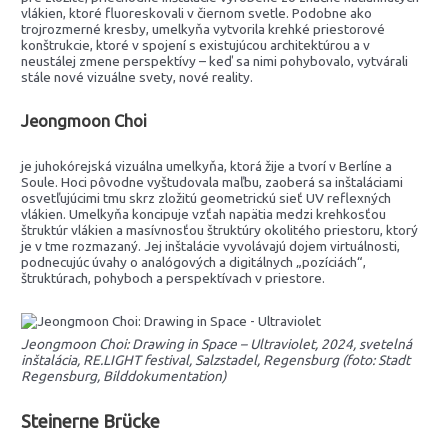
vlákien, ktoré fluoreskovali v čiernom svetle. Podobne ako
trojrozmerné kresby, umelkyňa vytvorila krehké priestorové
konštrukcie, ktoré v spojení s existujúcou architektúrou a v
neustálej zmene perspektívy – keď sa nimi pohybovalo, vytvárali
stále nové vizuálne svety, nové reality.
Jeongmoon Choi
je juhokórejská vizuálna umelkyňa, ktorá žije a tvorí v Berlíne a
Soule. Hoci pôvodne vyštudovala maľbu, zaoberá sa inštaláciami
osvetľujúcimi tmu skrz zložitú geometrickú sieť UV reflexných
vlákien. Umelkyňa koncipuje vzťah napätia medzi krehkosťou
štruktúr vlákien a masívnosťou štruktúry okolitého priestoru, ktorý
je v tme rozmazaný. Jej inštalácie vyvolávajú dojem virtuálnosti,
podnecujúc úvahy o analógových a digitálnych „pozíciách“,
štruktúrach, pohyboch a perspektívach v priestore.
Jeongmoon Choi: Drawing in Space – Ultraviolet, 2024, svetelná
inštalácia, RE.LIGHT festival, Salzstadel, Regensburg (foto: Stadt
Regensburg, Bilddokumentation)
Steinerne Brücke