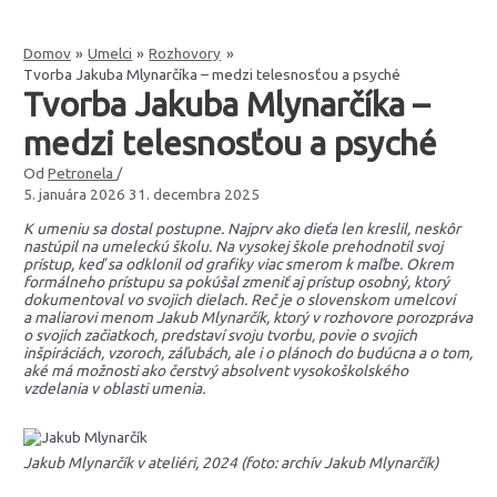
Domov
Umelci
Rozhovory
Tvorba Jakuba Mlynarčíka – medzi telesnosťou a psyché
Tvorba Jakuba Mlynarčíka –
medzi telesnosťou a psyché
Od
Petronela
/
5. januára 2026
31. decembra 2025
K umeniu sa dostal postupne. Najprv ako dieťa len kreslil, neskôr
nastúpil na umeleckú školu. Na vysokej škole prehodnotil svoj
prístup, keď sa odklonil od grafiky viac smerom k maľbe. Okrem
formálneho prístupu sa pokúšal zmeniť aj prístup osobný, ktorý
dokumentoval vo svojich dielach. Reč je o slovenskom umelcovi
a maliarovi menom Jakub Mlynarčík, ktorý v rozhovore porozpráva
o svojich začiatkoch, predstaví svoju tvorbu,
povie o svojich
inšpiráciách, vzoroch, záľubách, ale i o plánoch do budúcna a o tom,
aké má možnosti ako čerstvý absolvent vysokoškolského
vzdelania v oblasti umenia.
Jakub Mlynarčík v ateliéri, 2024 (foto: archív Jakub Mlynarčík)