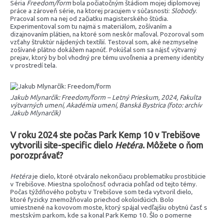
Séria
Freedom/form
bola počiatočným štádiom mojej diplomovej
práce a zároveň série, na ktorej pracujem v súčasnosti:
Slobody
.
Pracoval som na nej od začiatku magisterského štúdia.
Experimentoval som tu najmä s materiálom, zošívaním a
dizajnovaním plátien, na ktoré som neskôr maľoval. Pozoroval som
vzťahy štruktúr nájdených textílií. Testoval som, aké nezmyselne
zošívané plátno dokážem napnúť. Pokúšal som sa nájsť výtvarný
prejav, ktorý by bol vhodný pre tému uvoľnenia a premeny identity
v prostredí tela.
Jakub Mlynarčík: Freedom/form – Letný Prieskum, 2024, Fakulta
výtvarných umení, Akadémia umení, Banská Bystrica (foto: archív
Jakub Mlynarčík)
V roku 2024 ste počas Park Kemp 10 v Trebišove
vytvorili site-specific dielo
Hetéra
. Môžete o ňom
porozprávať?
Hetéra
je dielo, ktoré otváralo nekončiacu problematiku prostitúcie
v Trebišove. Miestna spoločnosť odvracia pohľad od tejto témy.
Počas týždňového pobytu v Trebišove som teda vytvoril dielo,
ktoré fyzicky znemožňovalo priechod okoloidúcich. Bolo
umiestnené na kovovom moste, ktorý spájal vedľajšiu obytnú časť s
mestským parkom, kde sa konal Park Kemp 10. Šlo o pomerne