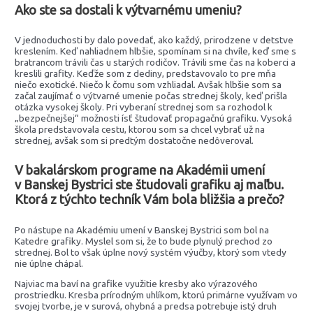
Ako ste sa dostali k výtvarnému umeniu?
V jednoduchosti by dalo povedať, ako každý, prirodzene v detstve
kreslením. Keď nahliadnem hlbšie, spomínam si na chvíle, keď sme s
bratrancom trávili čas u starých rodičov. Trávili sme čas na koberci a
kreslili grafity. Keďže som z dediny, predstavovalo to pre mňa
niečo exotické. Niečo k čomu som vzhliadal. Avšak hlbšie som sa
začal zaujímať o výtvarné umenie počas strednej školy, keď prišla
otázka vysokej školy. Pri vyberaní strednej som sa rozhodol k
„bezpečnejšej“ možnosti ísť študovať propagačnú grafiku. Vysoká
škola predstavovala cestu, ktorou som sa chcel vybrať už na
strednej, avšak som si predtým dostatočne nedôveroval.
V bakalárskom programe na Akadémii umení
v Banskej Bystrici ste študovali grafiku aj maľbu.
Ktorá z týchto techník Vám bola bližšia a prečo?
Po nástupe na Akadémiu umení v Banskej Bystrici som bol na
Katedre grafiky. Myslel som si, že to bude plynulý prechod zo
strednej. Bol to však úplne nový systém výučby, ktorý som vtedy
nie úplne chápal.
Najviac ma baví na grafike využitie kresby ako výrazového
prostriedku. Kresba prírodným uhlíkom, ktorú primárne využívam vo
svojej tvorbe, je v surová, ohybná a predsa potrebuje istý druh