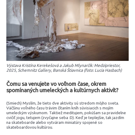
Výstava Kristína Kerekešová a Jakub Mlynarčík: Medzipriestor,
2025, Schemnitz Gallery, Banská Štiavnica (foto: Lucia Hasbach)
Čomu sa venujete vo voľnom čase, okrem
spomínaných umeleckých a kultúrnych aktivít?
(Smiech) Myslím, že tieto dve aktivity sú stredom môjho sveta.
Väčšinu voľného času trávim čítaním kníh súvisiacich s mojím
umeleckým výskumom. Taktiež meditujem, pokúšam sa pravidelne
cvičiť jogu, tetujem (zvyčajne seba :D). Keď je teplejšie, tak jazdím
na skateboarde alebo vytváram miniatúry spojené so
skateboardovou kultúrou.