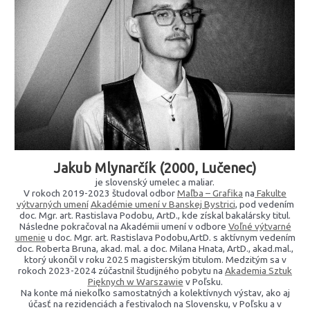
Jakub Mlynarčík (2000, Lučenec)
je slovenský umelec a maliar.
V rokoch 2019-2023 študoval odbor
Maľba – Grafika
na
Fakulte
výtvarných umení
Akadémie umení v Banskej Bystrici
, pod vedením
doc. Mgr. art. Rastislava Podobu, ArtD., kde získal bakalársky titul.
Následne pokračoval na Akadémii umení v odbore
Voľné výtvarné
umenie
u doc. Mgr. art. Rastislava Podobu,ArtD. s aktívnym vedením
doc. Roberta Bruna, akad. mal. a doc. Milana Hnata, ArtD., akad.mal.,
ktorý ukončil v roku 2025 magisterským titulom. Medzitým sa v
rokoch 2023-2024 zúčastnil študijného pobytu na
Akademia Sztuk
Pięknych w Warszawie
v Poľsku.
Na konte má niekoľko samostatných a kolektívnych výstav, ako aj
účasť na rezidenciách a festivaloch na Slovensku, v Poľsku a v