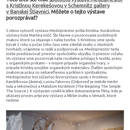
s Kristínou Kerekešovou v Schemnitz gallery
v Banskej Štiavnici
. Môžete o tejto výstave
porozprávať?
S ideou vytvoriť výstavu Medzipriestor prišla Kristína. Kurátorkou
výstavy bola Martina Ivičič. Šlo hlavne o pozorovanie podobných
znakov, ktoré sa objavujú v našej tvorbe. S Kristínou sme spolu
bývali 2 roky a počas toho času sme zdieľali úvahy o vlastných
tvorbách, vzájomne si radili a podporovali sa. Medzipriestor teda
môže predstavovať priestor spoločného obydlia, či priestor vzťahu.
Vo výstave sme pozorovali naše rozdielne prístupy k textilu, prácu
s organickými prvkami – v mojom prípade organické tvary, v
prípade Kristíny použitie organických materiálov. Ďalším spoločným
znakom je práca so sebareflexiou a príklon k spiritualizmu.
Medzipriestor bol súčasťou štvorvýstavy spolu s Kristínou
Kandríkovou (Anima), Luciou Fabovou (Odpoveď je niekde medzi
nula a nekonečno) a Matúšom Kurdelom (The Begining The Simple
The Source ). K výstavám vznikli krátke dokumentárne filmy, kde je
ukázaný proces prípravy výstavy a hlbšie úvahy o témach, ktoré
riešime.