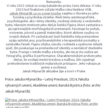
Rumunsku.
V roku 2023 získal za svoju bakalársku prácu Cenu dekana. V roku
2025 bol finalistom súťaže Maľba roka Nadácie VÚB.
Jakub Mlynarčík sa vo svojej tvorbe
zaujíma o človeka po jeho
fyzickej a psychickej stránke. Rieši témy autobiografické,
psychologické, ako i témy identity, osobnej slobody a vedomého
bytia. Hlavným motívom jeho diel je ľudská figúra, ktorú zachytáva v
jej najrôznejších morfologických premenách. Fascinuje ho pohyb,
vrstvenie, pôvod a pamäť materiálov, ktoré aktívne využíva vo
svojich dielach. Pri zachytávaní častí ľudského tela premyslene
spája optické javy, psychoanalytické a terapeutické poznatky a
symboliku farieb. Figúru ohýba, násobí, rozkladá a opätovne skladá
späť, čím poukazuje na premenlivosť identity a nestálosť dnešného
bytia. Pracuje v médiu maľby a kresby, ale nie je mu cudzia ani
fotografia, grafika či performance. Charakteristickým prvkom jeho
diel je, že oscilujú medzi kresbou a maľbou, čím vyjadrujú
prehodnotenie tradičných maliarskych prístupov. Jeho rukopis je
jemný a uvoľnený.
Jakub Mlynarčík aktuálne žije a tvorí v Prahe.
Práce Jakuba Mlynarčíka – Letný Prieskum, 2024, Fakulta
výtvarných umení, Akadémia umení, Banská Bystrica (foto: archív
Jakub Mlynarčík)