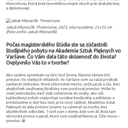
Moncoľovej, ktorá bola teoretičkou mojich oboch prác (bakalárskej
a diplomovej).
Jakub Mlynarčík: Threersona, 2023, olej na plátne, 25×25 cm
(foto: archív Jakub Mlynarčík)
Počas magisterského štúdia ste sa zúčastnili
študijného pobytu na Akademia Sztuk Pięknych vo
Varšave. Čo Vám dala táto skúsenosť do života?
Ovplyvnilo Vás to v tvorbe?
Ako spätne spomínam na túto časť života, hlavnou témou bol
priestor. Vo všetkých ohľadoch. Vo Varšave som sa začal prvýkrát
zaoberať slobodou. Nové (obrovské) mesto, cudzí jazyk a čas. Bez
akejkoľvek zaužívanej štruktúry som pociťoval priestor. Môže to
znieť jednoducho, keď však zoberieme do úvahy, ako náš
každodenný pohyb ovplyvňujú sociálne konštrukty a inštitúcie, a
predstavíme si deň bez nich, je to nový zážitok. Akadémia Sztuk
Pięknych mi dala priestor priamo sa zamerať na tvorbu, bez
akýchkoľvek odbočiek. Tvoril som v dome, kde som žil. Bola tam
obrovská pivnica a garáž, ktorú som využíval hlavne ja. Čiže znovu –
priestor. 😀