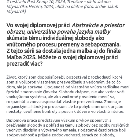
Z festivalu Park Kemp 10, 2024, Trebišov – dielo Jakuba
Mlynarčíka: Hetéra, 2024, uhlík na plátne (foto: archív Jakub
Mlynarčík)
Vo svojej diplomovej práci
Abstrakcia a priestor
obrazu, univerzálna povaha jazyka maľby
skúmate tému individuálnej slobody ako
vnútorného procesu premeny a sebapoznania.
Z tejto sérii sa dostala jedna maľba aj do finále
Maľba 2025. Môžete o svojej diplomovej práci
prezradiť viac?
Život, ktorý som doposiaľ prežil, pozostával z rozhodnutí, ktoré
som si volil proti vlastnému presvedčeniu s vedomým, že to čo
cítim, nie je správne. Opojenosť od vlastného vnútra radikálne mení
fyzické smerovanie človeka. Slobodu chápem, nie ako vzdor voči
vonkajšiemu systému, ale ako vnútorné povolenie meniť sa,
rozpadnúť a znovu usporiadať vlastné presvedčenia. Zmena je
organickým a hlbokým procesom. Je to pohyb smerom k prijatiu
neistoty, uvoľneniu kontroly a posun k dôvere vo vlastnú intuíciu.
Diplomová práca predstavuje výskum prvkov spojených s
prežívaním slobody a pohľad na tému slobody cez optiku rozličných
vedných disciplín a výtvarného umenia. Podstatné časti práce boli
zodpovednosť a prijatie zodpovednosti, strach zo slobody,