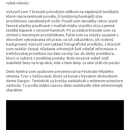
rušné miesto.
Vytvoril som 7 kresieb prírodným uhlíkom na nájdených textíliách,
ktoré reprezentovali povahu, či (vnútorný/vonkajší) stav
prostitúciou zasiahnutých osôb. Použil som desiatky rokov staré
ľanové plachty používané v maštali môjho starého otca a jemné
textílie kúpené v second-handoch. Pri produkcii kresieb som sa
stretol s miestnymi prostitútkami. Pýtal som sa otázky spojené s
dôvodom vykonávania ich práce, na ich zákazníkov, ich rodinný
background. Vytvoril som taktiež fotografické predlohy, z ktorých
som neskôr čerpal. Hľadanie ochotných ľudí zdieľať informácie o
trebišovskej prostitúcii ma dalo na istý čas do úlohy predátora,
ktorý si vyberá z pouličnej ponuky. Bolo mrazivé vidieť stáť
maloleté ženy na kraji ulice, kde v tieni lámp za nimi stáli ich pasáci.
Dielo hetéra som opätovne prezentoval na Festivale Mladého
Umenia Tvor v Sečovciach, ktorý sa konal v bývalom obchodnom
dome Dargov. Tentokrát sa kresby nachádzali v intímnom priestore
záchoda. Tu podľa môjho názoru dielo nadobudlo ešte intenzívnejší
charakter.