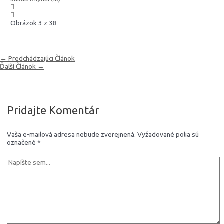
Obrázok 3 z 38
Navigácia
←
Predchádzajúci Článok
v
Ďalší Článok
→
článku
Pridajte Komentár
Vaša e-mailová adresa nebude zverejnená.
Vyžadované polia sú
označené
*
Napíšte
sem...