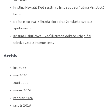
o
Kristína Navrátil: Keď rastliny a hmyz upozorňujú na klimatickú
r
krízu
:
Beáta Bencová: Záhrada ako odraz ženského sveta a
spoločnosti
Kristína Babulicová – keď ilustrácia dokáže uchopiť aj
tabuizované a intímne témy
Archív
jún 2026
máj 2026
apríl 2026
marec 2026
február 2026
január 2026