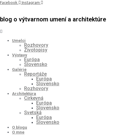
Preskočiť
Facebook
Instagram
na
obsah
blog o výtvarnom umení a architektúre
Umelci
Rozhovory
Životopisy
Výstavy
Európa
Slovensko
Galérie
Reportáže
Európa
Slovensko
Rozhovory
Architektúra
Cirkevná
Európa
Slovensko
Svetská
Európa
Slovensko
O blogu
O mne