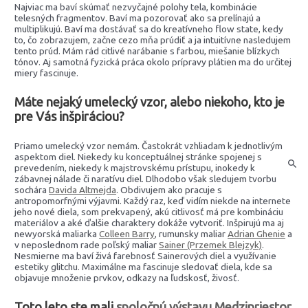
Najviac ma baví skúmať nezvyčajné polohy tela, kombinácie
telesných fragmentov. Baví ma pozorovať ako sa prelínajú a
multiplikujú. Baví ma dostávať sa do kreatívneho flow state, kedy
to, čo zobrazujem, začne cezo mňa prúdiť a ja intuitívne nasledujem
tento prúd. Mám rád citlivé narábanie s farbou, miešanie blízkych
tónov. Aj samotná fyzická práca okolo prípravy plátien ma do určitej
miery fascinuje.
Máte nejaký umelecký vzor, alebo niekoho, kto je
pre Vás inšpiráciou?
Priamo umelecký vzor nemám. Častokrát vzhliadam k jednotlivým
aspektom diel. Niekedy ku konceptuálnej stránke spojenej s
prevedením, niekedy k majstrovskému prístupu, inokedy k
zábavnej nálade či naratívu diel. Dlhodobo však sledujem tvorbu
sochára
Davida Altmejda
. Obdivujem ako pracuje s
antropomorfnými výjavmi. Každý raz, keď vidím niekde na internete
jeho nové diela, som prekvapený, akú citlivosť má pre kombináciu
materiálov a aké ďalšie charaktery dokáže vytvoriť. Inšpirujú ma aj
newyorská maliarka
Colleen Barry
, rumunsky maliar
Adrian Ghenie
a
v neposlednom rade poľský maliar
Sainer (Przemek Blejzyk)
.
Nesmierne ma baví živá farebnosť Sainerových diel a využívanie
estetiky glitchu. Maximálne ma fascinuje sledovať diela, kde sa
objavuje množenie prvkov, odkazy na ľudskosť, živosť.
Toto leto ste mali
spoločnú výstavu Medzipriestor