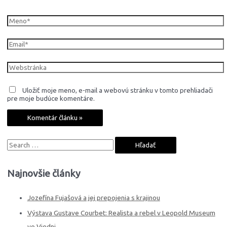
Meno*
Email*
Webstránka
Uložiť moje meno, e-mail a webovú stránku v tomto prehliadači
pre moje budúce komentáre.
S
e
a
Najnovšie články
r
c
Jozefína Fujašová a jej prepojenia s krajinou
h
Výstava Gustave Courbet: Realista a rebel v Leopold Museum
f
vo Viedni