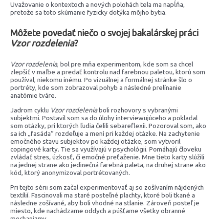
Uvažovanie o kontextoch a nových polohách tela ma napĺňa,
pretože sa toto skúmanie fyzicky dotýka môjho bytia.
Môžete povedať niečo o svojej bakalárskej práci
Vzor rozdelenia
?
Vzor rozdelenia
, bol pre mňa experimentom, kde som sa chcel
zlepšiť v maľbe a predať kontrolu nad farebnou paletou, ktorú som
používal, niekomu inému. Po vizuálnej a formálnej stránke šlo o
portréty, kde som zobrazoval pohyb a následné prelínanie
anatómie tváre.
Jadrom cyklu
Vzor rozdelenia
boli rozhovory s vybranými
subjektmi. Postavil som sa do úlohy interviewujúceho a pokladal
som otázky, pri ktorých ľudia čelili sebareflexii. Pozoroval som, ako
sa ich „fasáda“ rozdeľuje a mení pri každej otázke. Na zachytenie
emočného stavu subjektov po každej otázke, som vytvoril
copingové karty. Tie sa využívajú v psychológii. Pomáhajú človeku
zvládať stres, úzkosť, či emočné preťaženie. Mne tieto karty slúžili
na jednej strane ako jedinečná farebná paleta, na druhej strane ako
kód, ktorý anonymizoval portrétovaných.
Pri tejto sérii som začal experimentovať aj so zošívaním nájdených
textílií. Fascinovali ma staré posteľné plachty, ktoré boli tkané a
následne zošívané, aby boli vhodné na stlanie. Zároveň posteľ je
miesto, kde nachádzame oddych a púšťame všetky obranné
mechanizmy.