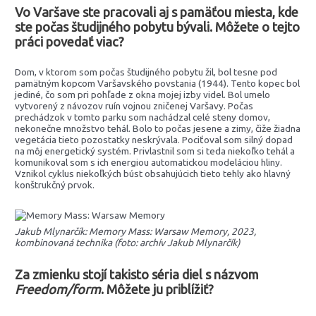
Vo Varšave ste pracovali aj s pamäťou miesta, kde
ste počas študijného pobytu bývali. Môžete o tejto
práci povedať viac?
Dom, v ktorom som počas študijného pobytu žil, bol tesne pod
pamätným kopcom Varšavského povstania (1944). Tento kopec bol
jediné, čo som pri pohľade z okna mojej izby videl. Bol umelo
vytvorený z návozov ruín vojnou zničenej Varšavy. Počas
prechádzok v tomto parku som nachádzal celé steny domov,
nekonečne množstvo tehál. Bolo to počas jesene a zimy, čiže žiadna
vegetácia tieto pozostatky neskrývala. Pociťoval som silný dopad
na môj energetický systém. Privlastnil som si teda niekoľko tehál a
komunikoval som s ich energiou automatickou modeláciou hliny.
Vznikol cyklus niekoľkých búst obsahujúcich tieto tehly ako hlavný
konštrukčný prvok.
Jakub Mlynarčík: Memory Mass: Warsaw Memory, 2023,
kombinovaná technika (foto: archív Jakub Mlynarčík)
Za zmienku stojí takisto séria diel s názvom
Freedom/form
. Môžete ju priblížiť?