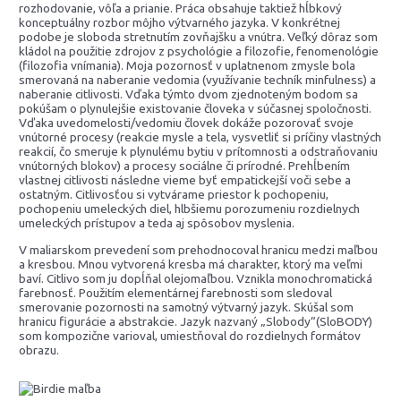
rozhodovanie, vôľa a prianie. Práca obsahuje taktiež hĺbkový
konceptuálny rozbor môjho výtvarného jazyka. V konkrétnej
podobe je sloboda stretnutím zovňajšku a vnútra. Veľký dôraz som
kládol na použitie zdrojov z psychológie a filozofie, fenomenológie
(filozofia vnímania). Moja pozornosť v uplatnenom zmysle bola
smerovaná na naberanie vedomia (využívanie techník minfulness) a
naberanie citlivosti. Vďaka týmto dvom zjednoteným bodom sa
pokúšam o plynulejšie existovanie človeka v súčasnej spoločnosti.
Vďaka uvedomelosti/vedomiu človek dokáže pozorovať svoje
vnútorné procesy (reakcie mysle a tela, vysvetliť si príčiny vlastných
reakcií, čo smeruje k plynulému bytiu v prítomnosti a odstraňovaniu
vnútorných blokov) a procesy sociálne či prírodné. Prehĺbením
vlastnej citlivosti následne vieme byť empatickejší voči sebe a
ostatným. Citlivosťou si vytvárame priestor k pochopeniu,
pochopeniu umeleckých diel, hlbšiemu porozumeniu rozdielnych
umeleckých prístupov a teda aj spôsobov myslenia.
V maliarskom prevedení som prehodnocoval hranicu medzi maľbou
a kresbou. Mnou vytvorená kresba má charakter, ktorý ma veľmi
baví. Citlivo som ju dopĺňal olejomaľbou. Vznikla monochromatická
farebnosť. Použitím elementárnej farebnosti som sledoval
smerovanie pozornosti na samotný výtvarný jazyk. Skúšal som
hranicu figurácie a abstrakcie. Jazyk nazvaný „Slobody“(SloBODY)
som kompozične varioval, umiestňoval do rozdielnych formátov
obrazu.