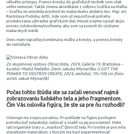
citlivého prístupu. Prenos kresby do grafických techník som však
veľmi nemusel. Takže zmena akreditácie z odboru Grafika na Maľba
– Grafika mi umožnila prechod do maliarskeho ateliéru doc. Mgr. art.
Rastislava Podobu, ArtD., kde som už nepociťoval potrebu
produkovania výhradne grafických diel. Musel zrejme nastať akýsi
proces oslobodenia/uvoľnenia, aby som sa ponoril do výskumu
maliarskych médií.
Dnes mám najradšej kombináciu maľby a kresby, a prenos kresby
do sieťotlače.
Zo skupinovej výstavy Obraz doby, 2024, Galéria 19, Bratislava –
kurátor: Matúš Maťátko. Dielo Jakuba Mlynarčíka: U GOT THE
POWER TO DESTROY CREATE, 2024, sieťotlač, 70×100 cm (foto:
archív Jakub Mlynarčík)
Počas tohto štúdia ste sa začali venovať najmä
zobrazovaniu ľudského tela a jeho fragmentom.
Čím Vás oslovila figúra, že ste sa pre ňu rozhodli?
Oslovuje ma svojou povahou. Pri pohľade na figúru pociťujem
potrebu byť empatický, načúvať a snažiť sa jej porozumieť. Mám
rád organické tvary a „mäsitosť“(živosť) tela. Pri tvorbe je pre mňa
stavebným materiálom, s ktorým ma baví experimentovať.