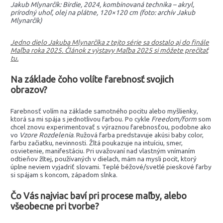
Jakub Mlynarčík: Birdie, 2024, kombinovaná technika – akryl,
prírodný uhoľ, olej na plátne, 120×120 cm (foto: archív Jakub
Mlynarčík)
Jedno dielo Jakuba Mlynarčíka z tejto série sa dostalo aj do finále
Maľba roka 2025. Článok z výstavy Maľba 2025 si môžete prečítať
tu.
Na základe čoho volíte farebnosť svojich
obrazov?
Farebnosť volím na základe samotného pocitu alebo myšlienky,
ktorá sa mi spája s jednotlivou farbou. Po cykle
Freedom/form
som
chcel znovu experimentovať s výraznou farebnosťou, podobne ako
vo
Vzore Rozdelenia
. Ružová farba predstavuje akúsi baby color,
farbu začiatku, nevinnosti. Žltá poukazuje na intuíciu, smer,
osvietenie, manifestáciu. Pri uvažovaní nad vlastným vnímaním
odtieňov žltej, používaných v dielach, mám na mysli pocit, ktorý
úplne neviem vyjadriť slovami. Teplé béžové/svetlé pieskové farby
si spájam s koncom, západom slnka.
Čo Vás najviac baví pri procese maľby, alebo
všeobecne pri tvorbe?