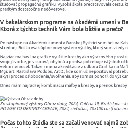
študovať propagačnú grafiku. Vysoká škola predstavovala cestu, kt
predtým dostatočne nedôveroval.
V bakalárskom programe na Akadémii umení v Bansk
Ktorá z týchto techník Vám bola bližšia a prečo?
Po nástupe na Akadémiu umení v Banskej Bystrici som bol na Kated
strednej. Bol to však úplne nový systém výučby, ktorý som vtedy n
Najviac ma baví na grafike využitie kresby ako výrazového prost
svojej tvorbe, je v surová, ohybná a predsa potrebuje istý druh ci
veľmi nemusel. Takže zmena akreditácie z odboru Grafika na Maľb
Mgr. art. Rastislava Podobu, ArtD., kde som už nepociťoval potre
akýsi proces oslobodenia/uvoľnenia, aby som sa ponoril do výsku
Dnes mám najradšej kombináciu maľby a kresby, a prenos kresby d
Zo skupinovej výstavy Obraz doby, 2024, Galéria 19, Bratislava –
POWER TO DESTROY CREATE, 2024, sieťotlač, 70×100 cm (foto: arc
Počas tohto štúdia ste sa začali venovať najmä z