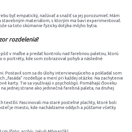
ebu byť empatický, načúvať a snažiť sa jej porozumieť. Mám
 mňa stavebným materiálom, s ktorým ma baví experimentovať.
že sa toto skúmanie fyzicky dotýka môjho bytia.
zor rozdelenia
?
pšiť v maľbe a predať kontrolu nad farebnou paletou, ktorú
lo o portréty, kde som zobrazoval pohyb a následné
i. Postavil som sa do úlohy interviewujúceho a pokladal som
a ich „fasáda“ rozdeľuje a mení pri každej otázke. Na zachytenie
é karty. Tie sa využívajú v psychológii. Pomáhajú človeku
i na jednej strane ako jedinečná farebná paleta, na druhej
 textílií. Fascinovali ma staré posteľné plachty, ktoré boli
posteľ je miesto, kde nachádzame oddych a púšťame všetky
0 cm (foto: archív Jakub Mlynarčík)