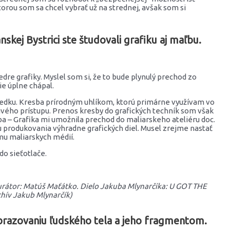
orou som sa chcel vybrať už na strednej, avšak som si
ej Bystrici ste študovali grafiku aj maľbu.
re grafiky. Myslel som si, že to bude plynulý prechod zo
ie úplne chápal.
riedku. Kresba prírodným uhlíkom, ktorú primárne využívam vo
tlivého prístupu. Prenos kresby do grafických techník som však
a – Grafika mi umožnila prechod do maliarskeho ateliéru doc.
bu produkovania výhradne grafických diel. Musel zrejme nastať
mu maliarskych médií.
o sieťotlače.
 kurátor: Matúš Maťátko. Dielo Jakuba Mlynarčíka: U GOT THE
hív Jakub Mlynarčík)
obrazovaniu ľudského tela a jeho fragmentom.