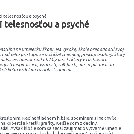
i telesnosťou a psyché
i telesnosťou a psyché
nastúpil na umeleckú školu. Na vysokej škole prehodnotil svoj
ormálneho prístupu sa pokúšal zmeniť aj prístup osobný, ktorý
 maliarovi menom Jakub Mlynarčík, ktorý v rozhovore
vojich inšpiráciách, vzoroch, záľubách, ale i o plánoch do
olského vzdelania v oblasti umenia.
 kreslením. Keď nahliadnem hlbšie, spomínam si na chvíle,
na koberci a kreslili grafity. Keďže som z dediny,
adal. Avšak hlbšie som sa začal zaujímať o výtvarné umenie
í strednej som sa rozhodol k „bezpečnejšej“ možnosti ísť