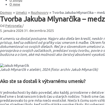
O blogu
O mne
Domov
Umelci
Rozhovory
Tvorba Jakuba Mlynarčíka – medz
Tvorba Jakuba Mlynarčíka – medz
Od
Petronela
/
5. januára 2026
31. decembra 2025
K umeniu sa dostal postupne. Najprv ako dieťa len kreslil, neskôr 
prístup, keď sa odklonil od grafiky viac smerom k maľbe. Okrem f
dokumentoval vo svojich dielach. Reč je o slovenskom umelcovi a
porozpráva o svojich začiatkoch, predstaví svoju tvorbu,
povie o s
budúcna a o tom, aké má možnosti ako čerstvý absolvent vysokošk
Jakub Mlynarčík v ateliéri, 2024 (foto: archív Jakub Mlynarčík)
Ako ste sa dostali k výtvarnému umeniu?
V jednoduchosti by dalo povedať, ako každý, prirodzene v detstve
keď sme s bratrancom trávili čas u starých rodičov. Trávili sme čas 
predstavovalo to pre mňa niečo exotické. Niečo k čomu som vzhli
počas strednej školy, keď prišla otázka vysokej školy. Pri vyberan