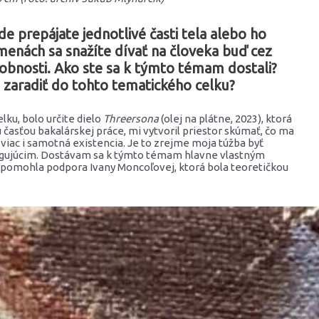
e prepájate jednotlivé časti tela alebo ho
enách sa snažíte dívať na človeka buď cez
bnosti. Ako ste sa k týmto témam dostali?
o zaradiť do tohto tematického celku?
lku, bolo určite dielo
Threersona
(olej na plátne, 2023), ktorá
 časťou bakalárskej práce, mi vytvoril priestor skúmať, čo ma
 viac i samotná existencia. Je to zrejme moja túžba byť
fungujúcim. Dostávam sa k týmto témam hlavne vlastným
 pomohla podpora Ivany Moncoľovej, ktorá bola teoretičkou