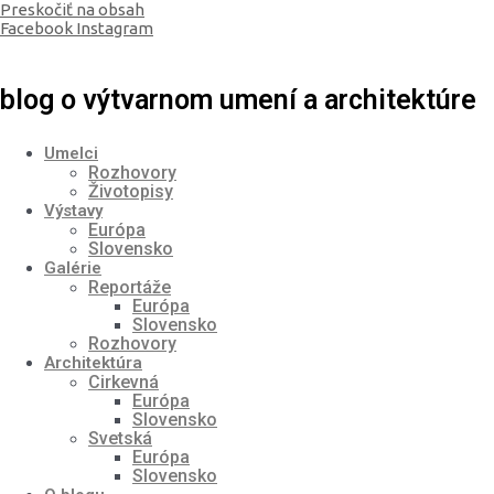
Preskočiť na obsah
Facebook
Instagram
blog o výtvarnom umení a architektúre
Umelci
Rozhovory
Životopisy
Výstavy
Európa
Slovensko
Galérie
Reportáže
Európa
Slovensko
Rozhovory
Architektúra
Cirkevná
Európa
Slovensko
Svetská
Európa
Slovensko