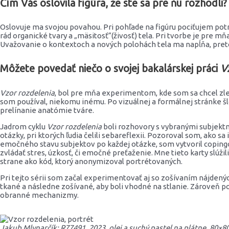
Čím Vás oslovila figúra, že ste sa pre ňu rozhodli?
Oslovuje ma svojou povahou. Pri pohľade na figúru pociťujem potr
rád organické tvary a „mäsitosť“(živosť) tela. Pri tvorbe je pre
Uvažovanie o kontextoch a nových polohách tela ma napĺňa, preto
Môžete povedať niečo o svojej bakalárskej práci
V
Vzor rozdelenia
, bol pre mňa experimentom, kde som sa chcel zle
som používal, niekomu inému. Po vizuálnej a formálnej stránke š
prelínanie anatómie tváre.
Jadrom cyklu
Vzor rozdelenia
boli rozhovory s vybranými subjektm
otázky, pri ktorých ľudia čelili sebareflexii. Pozoroval som, ako s
emočného stavu subjektov po každej otázke, som vytvoril copingov
zvládať stres, úzkosť, či emočné preťaženie. Mne tieto karty slúžil
strane ako kód, ktorý anonymizoval portrétovaných.
Pri tejto sérii som začal experimentovať aj so zošívaním nájdených
tkané a následne zošívané, aby boli vhodné na stlanie. Zároveň 
obranné mechanizmy.
Jakub Mlynarčík: R77491, 2023, olej a suchý pastel na plátne, 80×8