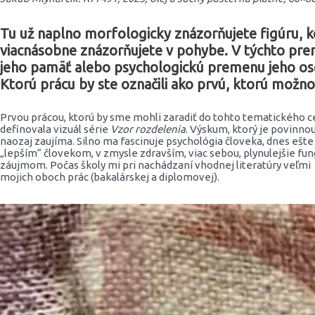
Tu už naplno morfologicky znázorňujete figúru, kd
viacnásobne znázorňujete v pohybe. V týchto prem
jeho pamäť alebo psychologickú premenu jeho oso
Ktorú prácu by ste označili ako prvú, ktorú možn
Prvou prácou, ktorú by sme mohli zaradiť do tohto tematického ce
definovala vizuál série
Vzor rozdelenia
. Výskum, ktorý je povinnou
naozaj zaujíma. Silno ma fascinuje psychológia človeka, dnes ešte
„lepším“ človekom, v zmysle zdravším, viac sebou, plynulejšie 
záujmom. Počas školy mi pri nachádzaní vhodnej literatúry veľmi
mojich oboch prác (bakalárskej a diplomovej).