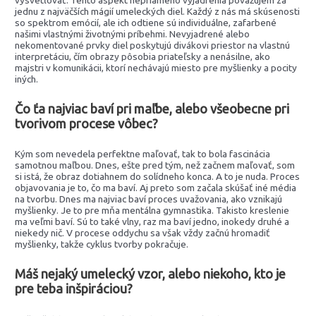
jednu z najväčších mágií umeleckých diel. Každý z nás má skúsenosti
so spektrom emócií, ale ich odtiene sú individuálne, zafarbené
našimi vlastnými životnými príbehmi. Nevyjadrené alebo
nekomentované prvky diel poskytujú divákovi priestor na vlastnú
interpretáciu, čím obrazy pôsobia priateľsky a nenásilne, ako
majstri v komunikácii, ktorí nechávajú miesto pre myšlienky a pocity
iných.
Čo ťa najviac baví pri maľbe, alebo všeobecne pri
tvorivom procese vôbec?
Kým som nevedela perfektne maľovať, tak to bola fascinácia
samotnou maľbou. Dnes, ešte pred tým, než začnem maľovať, som
si istá, že obraz dotiahnem do solídneho konca. A to je nuda. Proces
objavovania je to, čo ma baví. Aj preto som začala skúšať iné média
na tvorbu. Dnes ma najviac baví proces uvažovania, ako vznikajú
myšlienky. Je to pre mňa mentálna gymnastika. Takisto kreslenie
ma veľmi baví. Sú to také vlny, raz ma baví jedno, inokedy druhé a
niekedy nič. V procese oddychu sa však vždy začnú hromadiť
myšlienky, takže cyklus tvorby pokračuje.
Máš nejaký umelecký vzor, alebo niekoho, kto je
pre teba inšpiráciou?