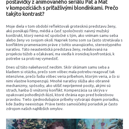
postavičky z animovaného seriálu Pat a Mat
v kompozíciách s príťažlivými blondínkami. Prečo
takýto kontrast?
Moje diela v tom období reflektovali grotesknú predstavu ženy,
akú ponúkajú filmy, médiá a časť spoločnosti: naivný mužský
konštrukt, ktorý nemá nič spoločné s tým, ako vnímam samu seba
alebo ženy vo svojom okolí. Napriek tomu som sa často stretávala s
konfliktmi prameniacimi práve z tohto unavujúceho, stereotypného
naratívu. Táto neautentická predstava ženy, redukovaná na
projekciu túžob a očakávaní, ma viedla k ironickej konfrontácii, k
potrebe sa proti nej vymedziť.
Dnes už túto naliehavosť necítim. Skôr skúmam samu seba a
kladiem si otázku, prečo som vôbec mala potrebu reagovať tak
intenzívne, prečo ľudia vôbec veria príbehom, ktorým veria, a čo si
nimi vlastne kompenzujú. Mnohé naratívy slúžia ako obranné
mechanizmy, spôsoby, ako utíšiť nepríjemné pocity, akými sú
strach, hanba či vnútorný konflikt. Kompenzácia sa skrýva v
opakovaní pohodlných ilúzií, ktoré chránia ego pred bolestivou
pravdou. Tieto zjednodušujúce príbehy vytvárajú dojem poriadku,
kde žiadny neexistuje. Práve tento samoúčelný poriadok je často
zdrojom našich najhlbších omylov.