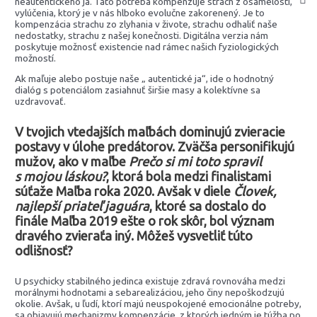
neautentického ja. Táto potreba kompenzuje strach z osamelosti,
vylúčenia, ktorý je v nás hlboko evolučne zakorenený. Je to
kompenzácia strachu zo zlyhania v živote, strachu odhaliť naše
nedostatky, strachu z našej konečnosti. Digitálna verzia nám
poskytuje možnosť existencie nad rámec našich fyziologických
možností.
Ak maľuje alebo postuje naše „ autentické ja“, ide o hodnotný
dialóg s potenciálom zasiahnuť širšie masy a kolektívne sa
uzdravovať.
V tvojich vtedajších maľbách dominujú zvieracie
postavy v úlohe predátorov. Zväčša personifikujú
mužov, ako v maľbe
Prečo si mi toto spravil
s mojou láskou?
, ktorá bola medzi finalistami
súťaže Maľba roka 2020. Avšak v diele
Človek,
najlepší priateľ jaguára
, ktoré sa dostalo do
finále Maľba 2019 ešte o rok skôr, bol význam
dravého zvieraťa iný. Môžeš vysvetliť túto
odlišnosť?
U psychicky stabilného jedinca existuje zdravá rovnováha medzi
morálnymi hodnotami a sebarealizáciou, jeho činy nepoškodzujú
okolie. Avšak, u ľudí, ktorí majú neuspokojené emocionálne potreby,
sa objavujú mechanizmy kompenzácie, z ktorých jedným je túžba po