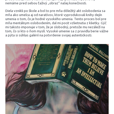
nemáme pred sebou ťaživý „obraz“ našej konečnosti.
Diela vznikli po škole a bol to pre mňa dôležitý akt oslobodenia sa
mňa ako umelca aj od naratívov, ktoré vyprodukovali knihy dejín
umenia o tom, čo je hodné vysokého umenia. Tento proces bol pre
mňa mentálnym oslobodením, dal mi pocit vzlietnutia z klietky. Gýč
mi takisto imponuje v tom, že je slobodný, pretože mu nezáleží na
tom, čo si kto o ňom myslí. Vysoké umenie sa z pravidla berie vážne
a pýta si súhlas galérií na potvrdenie svojej autentickosti.