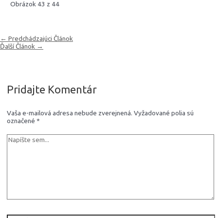
Obrázok 43 z 44
Navigácia
←
Predchádzajúci Článok
v
Ďalší Článok
→
článku
Pridajte Komentár
Vaša e-mailová adresa nebude zverejnená.
Vyžadované polia sú
označené
*
Napíšte
sem...
Meno*