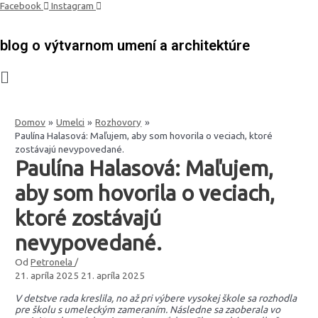
Preskočiť
Facebook
Instagram
na
obsah
blog o výtvarnom umení a architektúre
Domov
Umelci
Rozhovory
Paulína Halasová: Maľujem, aby som hovorila o veciach, ktoré
zostávajú nevypovedané.
Paulína Halasová: Maľujem,
aby som hovorila o veciach,
ktoré zostávajú
nevypovedané.
Od
Petronela
/
21. apríla 2025
21. apríla 2025
V detstve rada kreslila, no až pri výbere vysokej škole sa rozhodla
pre školu s umeleckým zameraním. Následne sa zaoberala vo