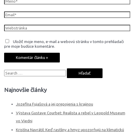
Email*
Webstránka
Uložiť moje meno, e-mail a webovú stránku v tomto prehliadači
pre moje budúce komentáre.
S
e
a
Najnovšie články
r
c
Jozefína Fujašová a jej prepojenia s krajinou
h
Výstava Gustave Courbet: Realista a rebel v Leopold Museum
f
vo Viedni
o
Kristína Navrátil: Keď rastliny a hmyz upozorňujú na klimatickú