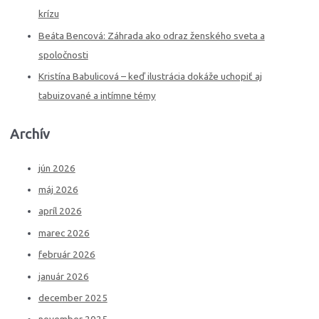
r
krízu
:
Beáta Bencová: Záhrada ako odraz ženského sveta a
spoločnosti
Kristína Babulicová – keď ilustrácia dokáže uchopiť aj
tabuizované a intímne témy
Archív
jún 2026
máj 2026
apríl 2026
marec 2026
február 2026
január 2026
december 2025