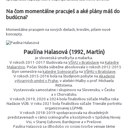
Na čom momentálne pracuješ a aké plány máš do
budúcna?
Momentálne pracujem na nových dielach, kreslím, píšem nové
koncepty.
Paulína Halasová (1992, Martin)
je slovenská umelkyňa a maliarka.
V rokoch 2011-2017 študovala na
VŠVU v Bratislave
na
Katedre
Maliarstvo
. Počas štúdia súbežne absolvovala v rokoch 2012-2015
štyri semestre na
katedre Scénografia
na
VŠMU v Bratislave
.
V rokoch 2015-2016 bola na študijnom pobyte na
Akademii
výtvarných umění v Prahe
, v ateliéri Malby u prof. Michaela
Rittsteina.
Vystavovala samostatne i skupinovo na Slovensku, v Česku
a v Chorvátsku.
V rokoch 2019, 2020 a 2024 bola finalistkou súťaže Maľba roka
Nadácie VÚB. V roku 2021 bola finalistkou súťaže Trienále portrétu
organizovanej LGPMB.
V rokoch 2018-2019 spolupracovala na divadelných
predstaveniach v rámci scénografie a kostýmoch v Spišskej Novej
Vsi, v Starej Ľubovni, Bardejove a v Prešove.
Paulína Halasová sa dlhodobo vo svojej tvorbe
venuje téme