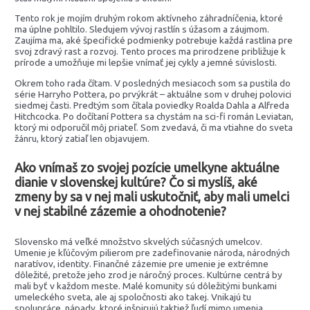
Tento rok je mojím druhým rokom aktívneho záhradníčenia, ktoré
ma úplne pohltilo. Sledujem vývoj rastlín s úžasom a záujmom.
Zaujíma ma, aké špecifické podmienky potrebuje každá rastlina pre
svoj zdravý rast a rozvoj. Tento proces ma prirodzene približuje k
prírode a umožňuje mi lepšie vnímať jej cykly a jemné súvislosti.
Okrem toho rada čítam. V posledných mesiacoch som sa pustila do
série Harryho Pottera, po prvýkrát – aktuálne som v druhej polovici
siedmej časti. Predtým som čítala poviedky Roalda Dahla a Alfreda
Hitchcocka. Po dočítaní Pottera sa chystám na sci-fi román Leviatan,
ktorý mi odporučil môj priateľ. Som zvedavá, či ma vtiahne do sveta
žánru, ktorý zatiaľ len objavujem.
Ako vnímaš zo svojej pozície umelkyne aktuálne
dianie v slovenskej kultúre? Čo si myslíš, aké
zmeny by sa v nej mali uskutočniť, aby mali umelci
v nej stabilné zázemie a ohodnotenie?
Slovensko má veľké množstvo skvelých súčasných umelcov.
Umenie je kľúčovým pilierom pre zadefinovanie národa, národných
naratívov, identity. Finančné zázemie pre umenie je extrémne
dôležité, pretože jeho zrod je náročný proces. Kultúrne centrá by
mali byť v každom meste. Malé komunity sú dôležitými bunkami
umeleckého sveta, ale aj spoločnosti ako takej. Vnikajú tu
spolupráce, nápady, ktoré inšpirujú taktiež ľudí mimo umenia.