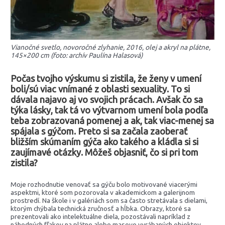
Vianočné svetlo, novoročné zlyhanie, 2016, olej a akryl na plátne,
145×200 cm (foto: archív Paulína Halasová)
Počas tvojho výskumu si zistila, že ženy v umení
boli/sú viac vnímané z oblasti sexuality. To si
dávala najavo aj vo svojich prácach. Avšak čo sa
týka lásky, tak tá vo výtvarnom umení bola podľa
teba zobrazovaná pomenej a ak, tak viac-menej sa
spájala s gýčom. Preto si sa začala zaoberať
bližším skúmaním gýča ako takého a kládla si si
zaujímavé otázky. Môžeš objasniť, čo si pri tom
zistila?
Moje rozhodnutie venovať sa gýču bolo motivované viacerými
aspektmi, ktoré som pozorovala v akademickom a galerijnom
prostredí. Na škole i v galériách som sa často stretávala s dielami,
ktorým chýbala technická zručnosť a hĺbka. Obrazy, ktoré sa
prezentovali ako intelektuálne diela, pozostávali napríklad z
náhodných fľakov na plátne alebo masovo vyrábaných objektov,