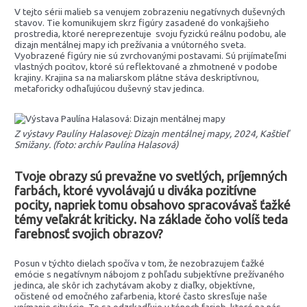
V tejto sérii malieb sa venujem zobrazeniu negatívnych duševných
stavov. Tie komunikujem skrz figúry zasadené do vonkajšieho
prostredia, ktoré nereprezentuje svoju fyzickú reálnu podobu, ale
dizajn mentálnej mapy ich prežívania a vnútorného sveta.
Vyobrazené figúry nie sú zvrchovanými postavami. Sú prijímateľmi
vlastných pocitov, ktoré sú reflektované a zhmotnené v podobe
krajiny. Krajina sa na maliarskom plátne stáva deskriptívnou,
metaforicky odhaľujúcou duševný stav jedinca.
Z výstavy Paulíny Halasovej: Dizajn mentálnej mapy, 2024, Kaštieľ
Smižany. (foto: archív Paulína Halasová)
Tvoje obrazy sú prevažne vo svetlých, príjemných
farbách, ktoré vyvolávajú u diváka pozitívne
pocity, napriek tomu obsahovo spracovávaš ťažké
témy veľakrát kriticky. Na základe čoho volíš teda
farebnosť svojich obrazov?
Posun v týchto dielach spočíva v tom, že nezobrazujem ťažké
emócie s negatívnym nábojom z pohľadu subjektívne prežívaného
jedinca, ale skôr ich zachytávam akoby z diaľky, objektívne,
očistené od emočného zafarbenia, ktoré často skresľuje naše