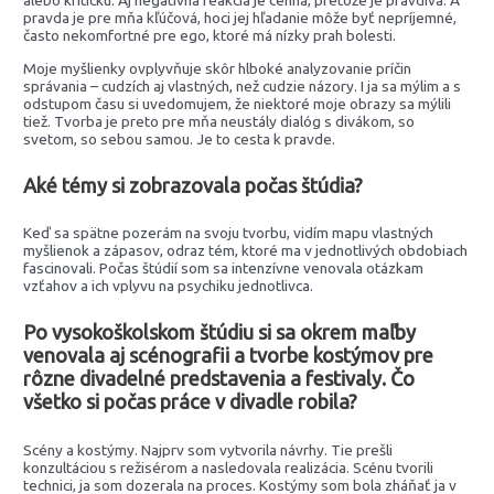
alebo kritickú. Aj negatívna reakcia je cenná, pretože je pravdivá. A
pravda je pre mňa kľúčová, hoci jej hľadanie môže byť nepríjemné,
často nekomfortné pre ego, ktoré má nízky prah bolesti.
Moje myšlienky ovplyvňuje skôr hlboké analyzovanie príčin
správania – cudzích aj vlastných, než cudzie názory. I ja sa mýlim a s
odstupom času si uvedomujem, že niektoré moje obrazy sa mýlili
tiež. Tvorba je preto pre mňa neustály dialóg s divákom, so
svetom, so sebou samou. Je to cesta k pravde.
Aké témy si zobrazovala počas štúdia?
Keď sa spätne pozerám na svoju tvorbu, vidím mapu vlastných
myšlienok a zápasov, odraz tém, ktoré ma v jednotlivých obdobiach
fascinovali. Počas štúdií som sa intenzívne venovala otázkam
vzťahov a ich vplyvu na psychiku jednotlivca.
Po vysokoškolskom štúdiu si sa okrem maľby
venovala aj scénografii a tvorbe kostýmov pre
rôzne divadelné predstavenia a festivaly.
Čo
všetko si počas práce v divadle robila?
Scény a kostýmy. Najprv som vytvorila návrhy. Tie prešli
konzultáciou s režisérom a nasledovala realizácia. Scénu tvorili
technici, ja som dozerala na proces. Kostýmy som bola zháňať ja v