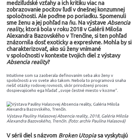
medziľudské vzťahy a ich kritiku viac na
zobrazovanie pocitov ľudí v dnešnej konzumnej
spoločnosti. Ale poďme po poriadku. Spomenuli
sme ženu a jej pohľad na ňu. Na výstave
Absencia
reality
, ktorá bola v roku 2018 v Galérii Miloša
Alexandra Bazovského v Trenčíne, si ten pohľad
znázornila dosť exoticky a expresívne. Mohla by si
charakterizovať, ako sú ženy vnímané
v spoločnosti v kontexte tvojich diel z výstavy
Absencia reality
?
Intuitívne som sa zaoberala definovaním seba ako ženy v
spoločnosti a vo svete ako takom. Nebola to programová snaha
riešiť otázky rodovej rovnosti, skôr prirodzený proces
dospievajúceho ega hľadať „svoje čestné miesto v kozme“.
Výstava Paulíny Halasovej Absencia reality, 2018, Galéria Miloša
Alexandra Bazovského, Trenčín. (foto: archív Paulína Halasová)
V sérii diel s názvom
Broken Utopia
sa vyskytujú