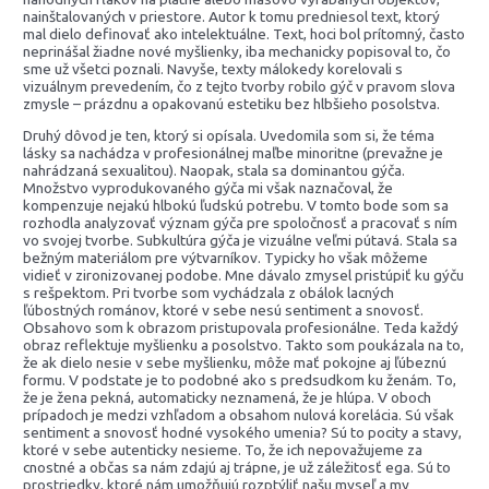
nainštalovaných v priestore. Autor k tomu predniesol text, ktorý
mal dielo definovať ako intelektuálne. Text, hoci bol prítomný, často
neprinášal žiadne nové myšlienky, iba mechanicky popisoval to, čo
sme už všetci poznali. Navyše, texty málokedy korelovali s
vizuálnym prevedením, čo z tejto tvorby robilo gýč v pravom slova
zmysle – prázdnu a opakovanú estetiku bez hlbšieho posolstva.
Druhý dôvod je ten, ktorý si opísala. Uvedomila som si, že téma
lásky sa nachádza v profesionálnej maľbe minoritne (prevažne je
nahrádzaná sexualitou). Naopak, stala sa dominantou gýča.
Množstvo vyprodukovaného gýča mi však naznačoval, že
kompenzuje nejakú hlbokú ľudskú potrebu. V tomto bode som sa
rozhodla analyzovať význam gýča pre spoločnosť a pracovať s ním
vo svojej tvorbe. Subkultúra gýča je vizuálne veľmi pútavá. Stala sa
bežným materiálom pre výtvarníkov. Typicky ho však môžeme
vidieť v zironizovanej podobe. Mne dávalo zmysel pristúpiť ku gýču
s rešpektom. Pri tvorbe som vychádzala z obálok lacných
ľúbostných románov, ktoré v sebe nesú sentiment a snovosť.
Obsahovo som k obrazom pristupovala profesionálne. Teda každý
obraz reflektuje myšlienku a posolstvo. Takto som poukázala na to,
že ak dielo nesie v sebe myšlienku, môže mať pokojne aj ľúbeznú
formu. V podstate je to podobné ako s predsudkom ku ženám. To,
že je žena pekná, automaticky neznamená, že je hlúpa. V oboch
prípadoch je medzi vzhľadom a obsahom nulová korelácia. Sú však
sentiment a snovosť hodné vysokého umenia? Sú to pocity a stavy,
ktoré v sebe autenticky nesieme. To, že ich nepovažujeme za
cnostné a občas sa nám zdajú aj trápne, je už záležitosť ega. Sú to
prostriedky, ktoré nám umožňujú rozptýliť našu myseľ a my