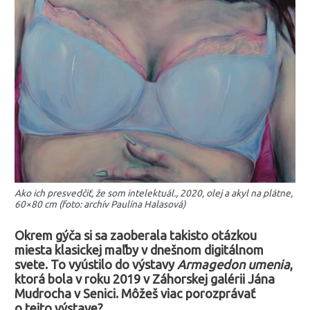
Ako ich presvedčiť, že som intelektuál., 2020, olej a akyl na plátne,
60×80 cm (foto: archív Paulína Halasová)
Okrem gýča si sa zaoberala takisto otázkou
miesta klasickej maľby v dnešnom digitálnom
svete. To vyústilo do výstavy
Armagedon umenia
,
ktorá bola v roku 2019 v Záhorskej galérii Jána
Mudrocha v Senici. Môžeš viac porozprávať
o tejto výstave?