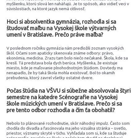
myšlienku, ktorú slová len naháňajú. Je to spôsob, ako vidieť veci v
súvislostiach, na ktoré jazyk nemá citlivosť.
Hoci si absolventka gymnázia, rozhodla si sa
študovať maľbu na Vysokej škole výtvarných
umení v Bratislave. Prečo práve maľba?
V poslednom ročníku gymnázia nám predložili zoznam vysokých
škôl. Očami som apaticky skenovala známe odbory: právo,
ekonómia, medicína. Zrazu tam bolo niečo nečakané. Škola, kde sa
kreslí. Tá predstava bola dych berúca. Myšlienka, že existuje
miesto, kde je maľovanie plnohodnotným štúdiom. Dovtedy ma
nenapadlo, že by taká škola mohla existovať. Bol to okamih
prebudenia, ktorý zavrel všetky ostatné dvere.
Počas štúdia na VŠVU si súbežne absolvovala štyri
semestre na katedre Scénografie na Vysokej
škole múzických umení v Bratislave. Prečo si sa
pre tento odbor rozhodla a čím ťa obohatil?
Nebolo to plánované rozhodnutie, skôr náhodný impulz. Často som
chodila do divadla a fascinovala ma jeho vizuálna stránka – svetlo,
priestor, významy skryté v tichu. Vyhľadala som si, kde sa študuje