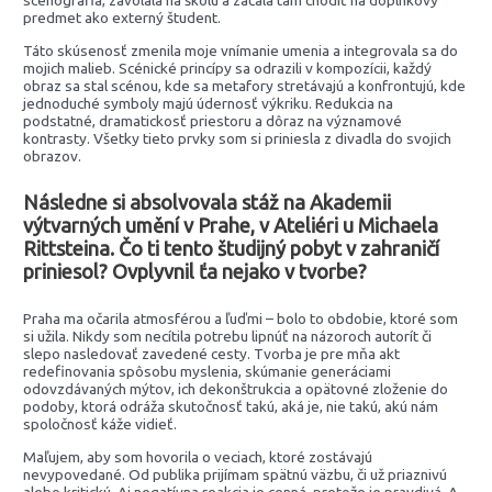
scénografia, zavolala na školu a začala tam chodiť na doplnkový
predmet ako externý študent.
Táto skúsenosť zmenila moje vnímanie umenia a integrovala sa do
mojich malieb. Scénické princípy sa odrazili v kompozícii, každý
obraz sa stal scénou, kde sa metafory stretávajú a konfrontujú, kde
jednoduché symboly majú údernosť výkriku. Redukcia na
podstatné, dramatickosť priestoru a dôraz na významové
kontrasty. Všetky tieto prvky som si priniesla z divadla do svojich
obrazov.
Následne si absolvovala stáž na Akademii
výtvarných umění v Prahe, v Ateliéri u Michaela
Rittsteina. Čo ti tento študijný pobyt v zahraničí
priniesol? Ovplyvnil ťa nejako v tvorbe?
Praha ma očarila atmosférou a ľuďmi – bolo to obdobie, ktoré som
si užila. Nikdy som necítila potrebu lipnúť na názoroch autorít či
slepo nasledovať zavedené cesty. Tvorba je pre mňa akt
redefinovania spôsobu myslenia, skúmanie generáciami
odovzdávaných mýtov, ich dekonštrukcia a opätovné zloženie do
podoby, ktorá odráža skutočnosť takú, aká je, nie takú, akú nám
spoločnosť káže vidieť.
Maľujem, aby som hovorila o veciach, ktoré zostávajú
nevypovedané. Od publika prijímam spätnú väzbu, či už priaznivú