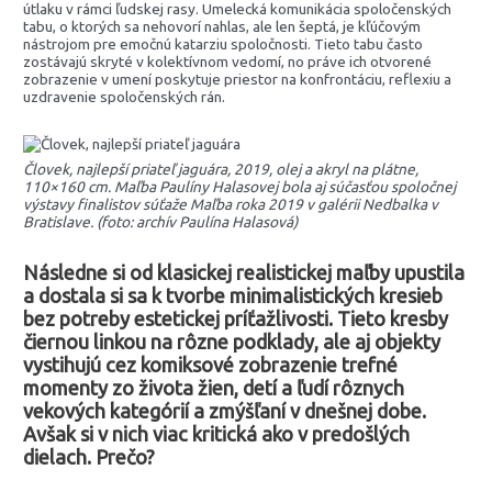
útlaku v rámci ľudskej rasy. Umelecká komunikácia spoločenských
tabu, o ktorých sa nehovorí nahlas, ale len šeptá, je kľúčovým
nástrojom pre emočnú katarziu spoločnosti. Tieto tabu často
zostávajú skryté v kolektívnom vedomí, no práve ich otvorené
zobrazenie v umení poskytuje priestor na konfrontáciu, reflexiu a
uzdravenie spoločenských rán.
Človek, najlepší priateľ jaguára, 2019, olej a akryl na plátne,
110×160 cm. Maľba Paulíny Halasovej bola aj súčasťou spoločnej
výstavy finalistov súťaže Maľba roka 2019 v galérii Nedbalka v
Bratislave. (foto: archív Paulína Halasová)
Následne si od klasickej realistickej maľby upustila
a dostala si sa k tvorbe minimalistických kresieb
bez potreby estetickej príťažlivosti. Tieto kresby
čiernou linkou na rôzne podklady, ale aj objekty
vystihujú cez komiksové zobrazenie trefné
momenty zo života žien, detí a ľudí rôznych
vekových kategórií a zmýšľaní v dnešnej dobe.
Avšak si v nich viac kritická ako v predošlých
dielach. Prečo?