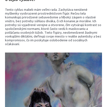
Tento cyklus malieb mám veľmi rada. Zachytáva nenútené
myšlienky vyobrazené prostredníctvom figúr. Rečou tela
komunikujú prirodzené sebavedomie a hlboký záujem o vlastné
vnútro, bez potreby súhlasu diváka, či ich konanie je morálne. Ich
potreby sú vyjadrené verejne a otvorene, čím vytvárajú kontrast so
spoločenskými normami, ktoré často vedú k maskovaniu a
potláčaniu osobných túžob. Tieto figúry, neobmedzené žiadnymi
vonkajšími diktátmi, definujú svoje miesto v realite autenticky a bez
kompromisov, čo im poskytuje oslobodenie od sociálnych
očakávaní.