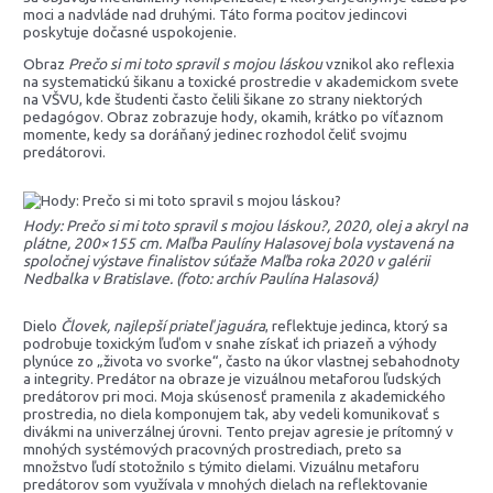
moci a nadvláde nad druhými. Táto forma pocitov jedincovi
poskytuje dočasné uspokojenie.
Obraz
Prečo si mi toto spravil s mojou láskou
vznikol ako reflexia
na systematickú šikanu a toxické prostredie v akademickom svete
na VŠVU, kde študenti často čelili šikane zo strany niektorých
pedagógov. Obraz zobrazuje hody, okamih, krátko po víťaznom
momente, kedy sa doráňaný jedinec rozhodol čeliť svojmu
predátorovi.
Hody: Prečo si mi toto spravil s mojou láskou?, 2020, olej a akryl na
plátne, 200×155 cm. Maľba Paulíny Halasovej bola vystavená na
spoločnej výstave finalistov súťaže Maľba roka 2020 v galérii
Nedbalka v Bratislave. (foto: archív Paulína Halasová)
Dielo
Človek, najlepší priateľ jaguára
, reflektuje jedinca, ktorý sa
podrobuje toxickým ľuďom v snahe získať ich priazeň a výhody
plynúce zo „života vo svorke“, často na úkor vlastnej sebahodnoty
a integrity. Predátor na obraze je vizuálnou metaforou ľudských
predátorov pri moci. Moja skúsenosť pramenila z akademického
prostredia, no diela komponujem tak, aby vedeli komunikovať s
divákmi na univerzálnej úrovni. Tento prejav agresie je prítomný v
mnohých systémových pracovných prostrediach, preto sa
množstvo ľudí stotožnilo s týmito dielami. Vizuálnu metaforu
predátorov som využívala v mnohých dielach na reflektovanie