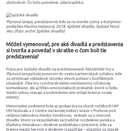
obchodoch. Čo bolo potrebné, ušila krajčírka.
Plynová lampa, predstavenie kde sa na tvorbe scény a kostýmov
podieľala Paulína Halasová, 2018, Spišské divadlo, Spišská Nová
Ves. (foto: archív Spišské divadlo)
Môžeš vymenovať, pre aké divadlá a predstavenia
si tvorila a povedať v skratke o čom boli tie
predstavenia?
Práca pre Spišské divadlo na predstaveniach
Manželské hry
a
Plynová lampa
bola ponorom do sveta partnerských vzťahov, kde
sa stretávajú výkladové slovníky oboch pohlaví v konfliktných
situáciách. Obe hry rozoberali nielen mechanizmy vzťahovej
komunikácie, ale aj hĺbku emocionálnych prekážok, ktoré si ľudia
medzi sebou stavajú a podvedome nimi určujú hranice svojej
intimity.
Mimoriadne podnetná bola aj spolupráca na dvoch ročníkoch UM
UM festivalu a v Centre nezávislej kultúry Wave v Prešove pod
režijnou taktovkou Mariky Smrekovej. Jednalo sa o imerzné
divadlo, ktoré sa nespoliehalo na tradičné rozdelenie javiska a
hľadiska. Interakcia s divákom prebiehala v priestore, kde sa
hranica medzi hercom a divákom rozpúšťala – účastníci sa stávali