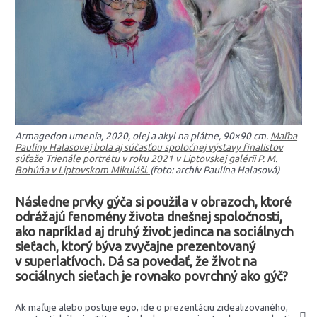
Armagedon umenia, 2020, olej a akyl na plátne, 90×90 cm.
Maľba
Paulíny Halasovej bola aj súčasťou spoločnej výstavy finalistov
súťaže Trienále portrétu v roku 2021 v Liptovskej galérii P. M.
Bohúňa v Liptovskom Mikuláši.
(foto: archív Paulína Halasová)
Následne prvky gýča si použila v obrazoch, ktoré
odrážajú fenomény života dnešnej spoločnosti,
ako napríklad aj druhý život jedinca na sociálnych
sieťach, ktorý býva zvyčajne prezentovaný
v superlatívoch. Dá sa povedať, že život na
sociálnych sieťach je rovnako povrchný ako gýč?
Ak maľuje alebo postuje ego, ide o prezentáciu zidealizovaného,