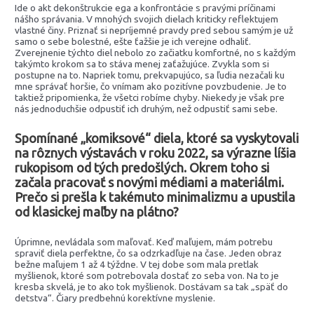
Ide o akt dekonštrukcie ega a konfrontácie s pravými príčinami
nášho správania. V mnohých svojich dielach kriticky reflektujem
vlastné činy. Priznať si nepríjemné pravdy pred sebou samým je už
samo o sebe bolestné, ešte ťažšie je ich verejne odhaliť.
Zverejnenie týchto diel nebolo zo začiatku komfortné, no s každým
takýmto krokom sa to stáva menej zaťažujúce. Zvykla som si
postupne na to. Napriek tomu, prekvapujúco, sa ľudia nezačali ku
mne správať horšie, čo vnímam ako pozitívne povzbudenie. Je to
taktiež pripomienka, že všetci robíme chyby. Niekedy je však pre
nás jednoduchšie odpustiť ich druhým, než odpustiť sami sebe.
Spomínané „komiksové“ diela, ktoré sa vyskytovali
na rôznych výstavách v roku 2022, sa výrazne líšia
rukopisom od tých predošlých. Okrem toho si
začala pracovať s novými médiami a materiálmi.
Prečo si prešla k takémuto minimalizmu a upustila
od klasickej maľby na plátno?
Úprimne, nevládala som maľovať. Keď maľujem, mám potrebu
spraviť diela perfektne, čo sa odzrkadľuje na čase. Jeden obraz
bežne maľujem 1 až 4 týždne. V tej dobe som mala pretlak
myšlienok, ktoré som potrebovala dostať zo seba von. Na to je
kresba skvelá, je to ako tok myšlienok. Dostávam sa tak „späť do
detstva“. Čiary predbehnú korektívne myslenie.