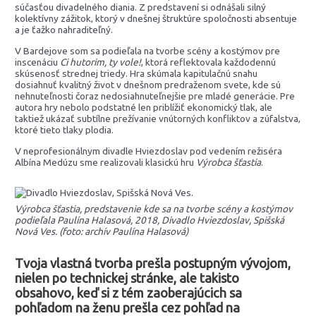
súčasťou divadelného diania. Z predstavení si odnášali silný
kolektívny zážitok, ktorý v dnešnej štruktúre spoločnosti absentuje
a je ťažko nahraditeľný.
V Bardejove som sa podieľala na tvorbe scény a kostýmov pre
inscenáciu
Ci hutorim, ty vole!
, ktorá reflektovala každodennú
skúsenosť strednej triedy. Hra skúmala kapitulačnú snahu
dosiahnuť kvalitný život v dnešnom predraženom svete, kde sú
nehnuteľnosti čoraz nedosiahnuteľnejšie pre mladé generácie. Pre
autora hry nebolo podstatné len priblížiť ekonomický tlak, ale
taktiež ukázať subtílne prežívanie vnútorných konfliktov a zúfalstva,
ktoré tieto tlaky plodia.
V neprofesionálnym divadle Hviezdoslav pod vedením režiséra
Albína Medúzu sme realizovali klasickú hru
Výrobca šťastia
.
Výrobca šťastia, predstavenie kde sa na tvorbe scény a kostýmov
podieľala Paulína Halasová, 2018, Divadlo Hviezdoslav, Spišská
Nová Ves. (foto: archív Paulína Halasová)
Tvoja vlastná tvorba prešla postupným vývojom,
nielen po technickej stránke, ale takisto
obsahovo, keď si z tém zaoberajúcich sa
pohľadom na ženu prešla cez pohľad na