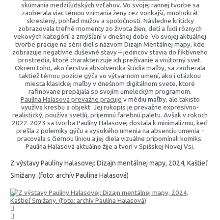
skúmania medziľudských vzťahov. Vo svojej rannej tvorbe sa
zaoberala viac témou vnímania ženy cez vonkajší, mnohokrát
skreslený, pohľad mužov a spoločnosti. Následne kriticky
zobrazovala trefné momenty zo života žien, detí a ľudí rôznych
vekových kategórií a zmýšľaní v dnešnej dobe. Vo svojej aktuálnej
tvorbe pracuje na sérii diel s názvom Dizajn Mentálnej mapy, kde
zobrazuje negatívne duševné stavy – jedincov stavia do fiktívneho
prostredia, ktoré charakterizuje ich prežívanie a vnútorný svet.
Okrem toho, ako čerstvá absolventka štúdia maľby, sa zaoberala
taktiež témou pozície gýča vo výtvarnom umení, ako i otázkou
miesta klasickej maľby v dnešnom digitálnom svete, ktoré
rafinovane prepájala so svojím umeleckým programom.
Paulína Halasová prevažne pracuje
v médiu maľby, ale takisto
využíva kresbu a objekt. Jej rukopis je prevažne expresívno-
realistický, používa svetlú, príjemnú farebnú paletu. Avšak v rokoch
2022-2023 sa tvorba Paulíny Halasovej dostala k minimalizmu, keď
prešla z polemiky gýču a vysokého umenia na absenciu umenia –
pracovala s čiernou líniou a jej diela vizuálne pripomínali komiks.
Paulína Halasová aktuálne žije a tvorí v Spišskej Novej Vsi.
Z výstavy Paulíny Halasovej: Dizajn mentálnej mapy, 2024, Kaštieľ
Smižany. (foto: archív Paulína Halasová)