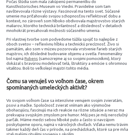
Počas štúdia som mala zakúpenú permanentku do
Kunsthistorisches Museum vo Viedni. Pravidelne som tam
navštevovala rôzne výstavy. Fascinoval ma tento svet. Súčasné
umenie ma priťahovalo svojou schopnosťou reflektovať dobu a
kontext, no zároveň som hlboko obdivovala majstrovstvo starých
maliarov, ktorého technická brilantnosť a dôslednosť v detailoch
mnohokrát presahovali možnosti súčasného umenia.
Pri vlastnej tvorbe som podvedome túžila spojiť to najlepšie z
oboch svetov – reflexívnu hĺbku a technickú precíznosť. Živo si
pamätám, ako som v múzeu pozorovala vrstvenie farieb starých
majstrov, ich dôsledné budovanie objemu a svetla. Fenomenálny
bol najmä
Rubens
(samozrejme aj so svojimi pomocníkmi), ktorý
dokázal s bravúrou modelovať telá, štruktúry a emócie s ohromnou
vitalitou. Boli to veľkolepí majstri tohto média.
Čomu sa venuješ vo voľnom čase, okrem
spomínaných umeleckých aktivít?
Vo svojom voľnom čase sa intenzívne venujem svojim zvieratám,
psovi a mačke. Spoločnosť zvierat vnímam ako výnimočne
obohacujúcu, fascinujú ma ich reakcie na rôzne situácie a neraz ma
prekvapia svojským zmyslom pre humor. Môj pes je môj nerozlučný
parťák. Máme medzi sebou hlboké puto a často si navzájom
poskytujeme oporu, najmä v náročných chvíľach. Vďaka nemu trávim
takmer každý deň čas v prírode, na prechádzkach, ktoré sa pre mňa
stali malými rituálmi spojenia s okolím.