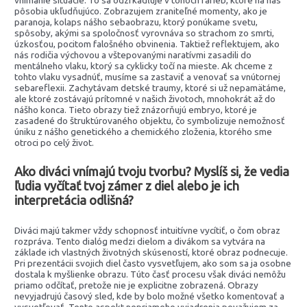
vnímanie situácie. To sa odzrkadľuje v tónoch farieb, ktoré na nás
pôsobia ukľudňujúco. Zobrazujem zraniteľné momenty, ako je
paranoja, kolaps nášho sebaobrazu, ktorý ponúkame svetu,
spôsoby, akými sa spoločnosť vyrovnáva so strachom zo smrti,
úzkosťou, pocitom falošného obvinenia. Taktiež reflektujem, ako
nás rodičia výchovou a vštepovanými naratívmi zasadili do
mentálneho vlaku, ktorý sa cyklicky točí na mieste. Ak chceme z
tohto vlaku vysadnúť, musíme sa zastaviť a venovať sa vnútornej
sebareflexii. Zachytávam detské traumy, ktoré si už nepamätáme,
ale ktoré zostávajú prítomné v našich životoch, mnohokrát až do
nášho konca. Tieto obrazy tiež znázorňujú embryo, ktoré je
zasadené do štruktúrovaného objektu, čo symbolizuje nemožnosť
úniku z nášho genetického a chemického zloženia, ktorého sme
otroci po celý život.
Ako diváci vnímajú tvoju tvorbu? Myslíš si, že vedia
ľudia vyčítať tvoj zámer z diel alebo je ich
interpretácia odlišná?
Diváci majú takmer vždy schopnosť intuitívne vycítiť, o čom obraz
rozpráva. Tento dialóg medzi dielom a divákom sa vytvára na
základe ich vlastných životných skúseností, ktoré obraz podnecuje.
Pri prezentácii svojich diel často vysvetľujem, ako som sa ja osobne
dostala k myšlienke obrazu. Túto časť procesu však diváci nemôžu
priamo odčítať, pretože nie je explicitne zobrazená. Obrazy
nevyjadrujú časový sled, kde by bolo možné všetko komentovať a
vysvetľovať. Tento aspekt nepriameho vyjadrenia považujem za