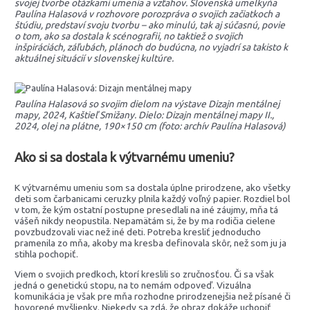
svojej tvorbe otázkami umenia a vzťahov. Slovenská umelkyňa
Paulína Halasová v rozhovore porozpráva o svojich začiatkoch a
štúdiu, predstaví svoju tvorbu – ako minulú, tak aj súčasnú, povie
o tom, ako sa dostala k scénografii, no taktiež o svojich
inšpiráciách, záľubách, plánoch do budúcna, no vyjadrí sa takisto k
aktuálnej situácií v slovenskej kultúre.
Paulína Halasová so svojim dielom na výstave Dizajn mentálnej
mapy, 2024, Kaštieľ Smižany. Dielo: Dizajn mentálnej mapy II.,
2024, olej na plátne, 190×150 cm (foto: archív Paulína Halasová)
Ako si sa dostala k výtvarnému umeniu?
K výtvarnému umeniu som sa dostala úplne prirodzene, ako všetky
deti som čarbanicami ceruzky plnila každý voľný papier. Rozdiel bol
v tom, že kým ostatní postupne presedlali na iné záujmy, mňa tá
vášeň nikdy neopustila. Nepamätám si, že by ma rodičia cielene
povzbudzovali viac než iné deti. Potreba kresliť jednoducho
pramenila zo mňa, akoby ma kresba definovala skôr, než som ju ja
stihla pochopiť.
Viem o svojich predkoch, ktorí kreslili so zručnosťou. Či sa však
jedná o genetickú stopu, na to nemám odpoveď. Vizuálna
komunikácia je však pre mňa rozhodne prirodzenejšia než písané či
hovorené myšlienky. Niekedy sa zdá, že obraz dokáže uchopiť