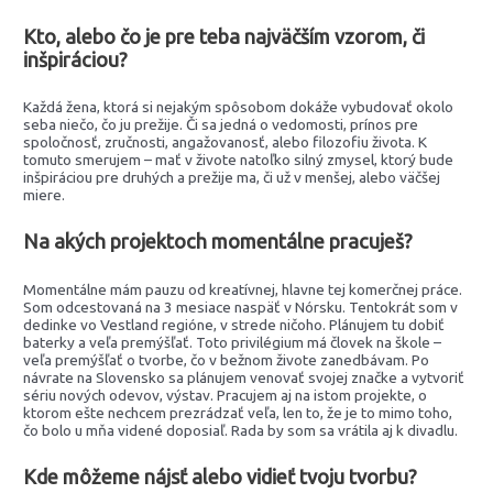
Kto, alebo čo je pre teba najväčším vzorom, či
inšpiráciou?
Každá žena, ktorá si nejakým spôsobom dokáže vybudovať okolo
seba niečo, čo ju prežije. Či sa jedná o vedomosti, prínos pre
spoločnosť, zručnosti, angažovanosť, alebo filozofiu života. K
tomuto smerujem – mať v živote natoľko silný zmysel, ktorý bude
inšpiráciou pre druhých a prežije ma, či už v menšej, alebo väčšej
miere.
Na akých projektoch momentálne pracuješ?
Momentálne mám pauzu od kreatívnej, hlavne tej komerčnej práce.
Som odcestovaná na 3 mesiace naspäť v Nórsku. Tentokrát som v
dedinke vo Vestland regióne, v strede ničoho. Plánujem tu dobiť
baterky a veľa premýšľať. Toto privilégium má človek na škole –
veľa premýšľať o tvorbe, čo v bežnom živote zanedbávam. Po
návrate na Slovensko sa plánujem venovať svojej značke a vytvoriť
sériu nových odevov, výstav. Pracujem aj na istom projekte, o
ktorom ešte nechcem prezrádzať veľa, len to, že je to mimo toho,
čo bolo u mňa videné doposiaľ. Rada by som sa vrátila aj k divadlu.
Kde môžeme nájsť alebo vidieť tvoju tvorbu?