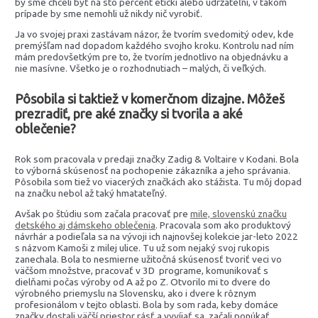
by sme chceli byť na sto percent etickí alebo udržateľní, v takom
prípade by sme nemohli už nikdy nič vyrobiť.
Ja vo svojej praxi zastávam názor, že tvorím svedomitý odev, kde
premýšľam nad dopadom každého svojho kroku. Kontrolu nad ním
mám predovšetkým pre to, že tvorím jednotlivo na objednávku a
nie masívne. Všetko je o rozhodnutiach – malých, či veľkých.
Pôsobila si taktiež v komerčnom dizajne. Môžeš
prezradiť, pre aké značky si tvorila a aké
oblečenie?
Rok som pracovala v predaji značky Zadig & Voltaire v Kodani. Bola
to výborná skúsenosť na pochopenie zákazníka a jeho správania.
Pôsobila som tiež vo viacerých značkách ako stážista. Tu môj dopad
na značku nebol až taký hmatateľný.
Avšak po štúdiu som začala pracovať pre
mile, slovenskú značku
detského aj dámskeho oblečenia
. Pracovala som ako produktový
návrhár a podieľala sa na vývoji ich najnovšej kolekcie jar-leto 2022
s názvom Kamoši z milej ulice. Tu už som nejaký svoj rukopis
zanechala. Bola to nesmierne užitočná skúsenosť tvoriť veci vo
väčšom množstve, pracovať v 3D programe, komunikovať s
dielňami počas výroby od A až po Z. Otvorilo mi to dvere do
výrobného priemyslu na Slovensku, ako i dvere k rôznym
profesionálom v tejto oblasti. Bola by som rada, keby domáce
značky dostali väčší priestor rásť a vyvíjať sa, začali ponúkať