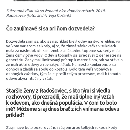
Súkromná diskusia so ženami v ich domácnostiach, 2019,
Radošovce (foto: archív Veja Kočárik)
Čo zaujímavé si sa pri ňom dozvedela?
Dozvedela som sa, ako sa napríklad bielil odev na dvore uhlím, vo
veľkom variacom sa kotly, aj to, že zimná sánkovačka v sukniach
mala za následok ich zamrznutie a následne topenie sa, kedy mala
žena čižmy plné vody. Odev a topánky sa predávali z generácie na
generáciu. Ženy mali limitovaný prístup k materiálom, tak sa stávalo,
že mali ušité odevy z rovnakých látok. Namiesto konkurencie sa
dohodli a zladili sa spolu do kostola. Bolo tam veľa vtipných aj
osobných zážitkov, tým že si prešli celým procesom, mali k tomuto
odevu akýsi rituálny vzťah.
Staršie ženy z Radošoviec, s ktorými si viedla
rozhovory, ti prezradili, že mali úplne iný vzťah
k odevom, ako dnešná populácia. V čom to bolo
iné? Môžeme si aj dnes brať z ich vnímania odevu
príklad?
Zaujímavé bolo pozorovať ich záujem aj po toľkých rokoch, kedy