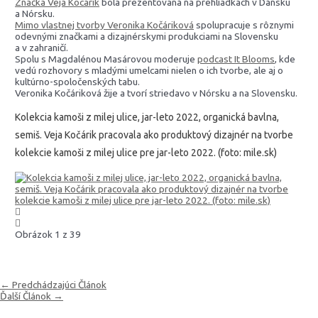
Značka Veja Kocarik
bola prezentovaná na prehliadkach v Dánsku
a Nórsku.
Mimo vlastnej tvorby Veronika Kočáriková
spolupracuje s rôznymi
odevnými značkami a dizajnérskymi produkciami na Slovensku
a v zahraničí.
Spolu s Magdalénou Masárovou moderuje
podcast It Blooms
, kde
vedú rozhovory s mladými umelcami nielen o ich tvorbe, ale aj o
kultúrno-spoločenských tabu.
Veronika Kočáriková žije a tvorí striedavo v Nórsku a na Slovensku.
Kolekcia kamoši z milej ulice, jar-leto 2022, organická bavlna,
semiš. Veja Kočárik pracovala ako produktový dizajnér na tvorbe
kolekcie kamoši z milej ulice pre jar-leto 2022. (foto: mile.sk)
Obrázok 1 z 39
←
Predchádzajúci Článok
Ďalší Článok
→