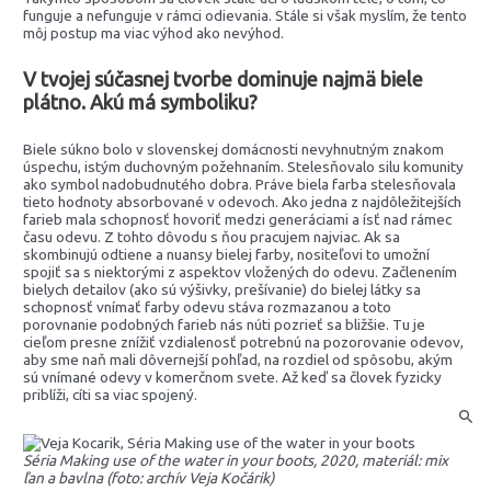
funguje a nefunguje v rámci odievania. Stále si však myslím, že tento
môj postup ma viac výhod ako nevýhod.
V tvojej súčasnej tvorbe dominuje najmä biele
plátno. Akú má symboliku?
Biele súkno bolo v slovenskej domácnosti nevyhnutným znakom
úspechu, istým duchovným požehnaním. Stelesňovalo silu komunity
ako symbol nadobudnutého dobra. Práve biela farba stelesňovala
tieto hodnoty absorbované v odevoch. Ako jedna z najdôležitejších
farieb mala schopnosť hovoriť medzi generáciami a ísť nad rámec
času odevu. Z tohto dôvodu s ňou pracujem najviac. Ak sa
skombinujú odtiene a nuansy bielej farby, nositeľovi to umožní
spojiť sa s niektorými z aspektov vložených do odevu. Začlenením
bielych detailov (ako sú výšivky, prešívanie) do bielej látky sa
schopnosť vnímať farby odevu stáva rozmazanou a toto
porovnanie podobných farieb nás núti pozrieť sa bližšie. Tu je
cieľom presne znížiť vzdialenosť potrebnú na pozorovanie odevov,
aby sme naň mali dôvernejší pohľad, na rozdiel od spôsobu, akým
sú vnímané odevy v komerčnom svete. Až keď sa človek fyzicky
priblíži, cíti sa viac spojený.
Séria Making use of the water in your boots, 2020, materiál: mix
ľan a bavlna (foto: archív Veja Kočárik)