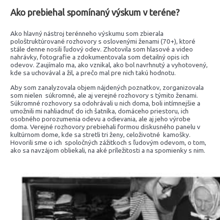
Ako prebiehal spomínaný výskum v teréne?
Ako hlavný nástroj terénneho výskumu som zbierala
pološtruktúrované rozhovory s oslovenými ženami (70+), ktoré
stále denne nosili ľudový odev. Zhotovila som hlasové a video
nahrávky, fotografie a zdokumentovala som detailný opis ich
odevov. Zaujímalo ma, ako vznikal, ako bol navrhnutý a vyhotovený,
kde sa uchovával a žil, a prečo mal pre nich takú hodnotu.
Aby som zanalyzovala objem nájdených poznatkov, zorganizovala
som nielen súkromné, ale aj verejné rozhovory s týmito ženami.
Súkromné rozhovory sa odohrávali u nich doma, boli intímnejšie a
umožnili mi nahliadnuť do ich šatníka, domáceho priestoru, ich
osobného porozumenia odevu a odievania, ale aj jeho výrobe
doma. Verejné rozhovory prebiehali formou diskusného panelu v
kultúrnom dome, kde sa stretli tri ženy, celoživotné kamošky.
Hovorili sme o ich spoločných zážitkoch s ľudovým odevom, o tom,
ako sa navzájom obliekali, na aké príležitosti a na spomienky s nim.