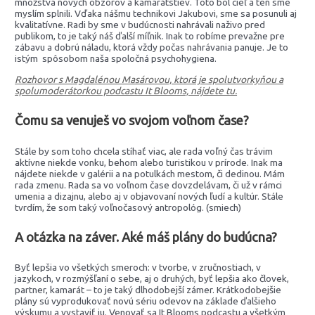
množstva nových obzorov a kamarátstiev. Toto bol cieľ a ten sme
myslím splnili. Vďaka nášmu technikovi Jakubovi, sme sa posunuli aj
kvalitatívne. Radi by sme v budúcnosti nahrávali naživo pred
publikom, to je taký náš ďalší míľnik. Inak to robíme prevažne pre
zábavu a dobrú náladu, ktorá vždy počas nahrávania panuje. Je to
istým spôsobom naša spoločná psychohygiena.
Rozhovor s Magdalénou Masárovou, ktorá je spolutvorkyňou a
spolumoderátorkou podcastu It Blooms, nájdete tu.
Čomu sa venuješ vo svojom voľnom čase?
Stále by som toho chcela stíhať viac, ale rada voľný čas trávim
aktívne niekde vonku, behom alebo turistikou v prírode. Inak ma
nájdete niekde v galérii a na potulkách mestom, či dedinou. Mám
rada zmenu. Rada sa vo voľnom čase dovzdelávam, či už v rámci
umenia a dizajnu, alebo aj v objavovaní nových ľudí a kultúr. Stále
tvrdím, že som taký voľnočasový antropológ. (smiech)
A otázka na záver. Aké máš plány do budúcna?
Byť lepšia vo všetkých smeroch: v tvorbe, v zručnostiach, v
jazykoch, v rozmýšľaní o sebe, aj o druhých, byť lepšia ako človek,
partner, kamarát – to je taký dlhodobejší zámer. Krátkodobejšie
plány sú vyprodukovať novú sériu odevov na základe ďalšieho
výskumu a vystaviť ju. Venovať sa It Blooms podcastu a všetkým