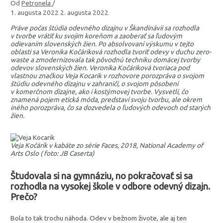
Od
Petronela
/
1. augusta 2022
2. augusta 2022
Práve počas štúdia odevného dizajnu v Škandinávii sa rozhodla
v tvorbe vrátiť ku svojim koreňom a zaoberať sa ľudovým
odievaním slovenských žien. Po absolvovaní výskumu v tejto
oblasti sa Veronika Kočáriková rozhodla tvoriť odevy v duchu zero-
waste a zmodernizovala tak pôvodnú techniku domácej tvorby
odevov slovenských žien. Veronika Kočáriková tvoriaca pod
vlastnou značkou Veja Kocarik v rozhovore porozpráva o svojom
štúdiu odevného dizajnu v zahraničí, o svojom pôsobení
v komerčnom dizajne, ako i kostýmovej tvorbe. Vysvetlí, čo
znamená pojem etická móda, predstaví svoju tvorbu, ale okrem
iného porozpráva, čo sa dozvedela o ľudových odevoch od starých
žien.
Veja Kočárik v kabáte zo série Faces, 2018, National Academy of
Arts Oslo ( foto: JB Caserta)
Študovala si na gymnáziu, no pokračovať si sa
rozhodla na vysokej škole v odbore odevný dizajn.
Prečo?
Bola to tak trochu náhoda. Odev v bežnom živote, ale aj ten