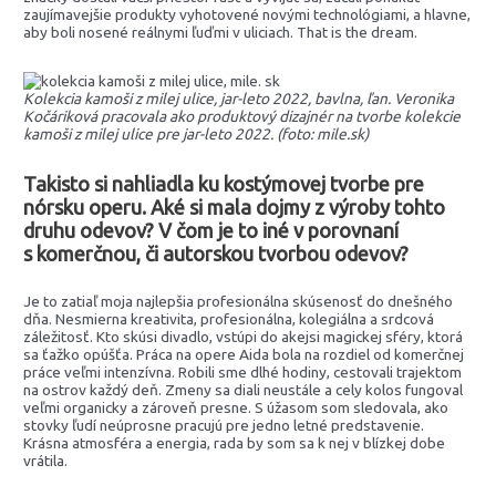
zaujímavejšie produkty vyhotovené novými technológiami, a hlavne,
aby boli nosené reálnymi ľuďmi v uliciach. That is the dream.
Kolekcia kamoši z milej ulice, jar-leto 2022, bavlna, ľan. Veronika
Kočáriková pracovala ako produktový dizajnér na tvorbe kolekcie
kamoši z milej ulice pre jar-leto 2022. (foto: mile.sk)
Takisto si nahliadla ku kostýmovej tvorbe pre
nórsku operu. Aké si mala dojmy z výroby tohto
druhu odevov? V čom je to iné v porovnaní
s komerčnou, či autorskou tvorbou odevov?
Je to zatiaľ moja najlepšia profesionálna skúsenosť do dnešného
dňa. Nesmierna kreativita, profesionálna, kolegiálna a srdcová
záležitosť. Kto skúsi divadlo, vstúpi do akejsi magickej sféry, ktorá
sa ťažko opúšťa. Práca na opere Aida bola na rozdiel od komerčnej
práce veľmi intenzívna. Robili sme dlhé hodiny, cestovali trajektom
na ostrov každý deň. Zmeny sa diali neustále a cely kolos fungoval
veľmi organicky a zároveň presne. S úžasom som sledovala, ako
stovky ľudí neúprosne pracujú pre jedno letné predstavenie.
Krásna atmosféra a energia, rada by som sa k nej v blízkej dobe
vrátila.