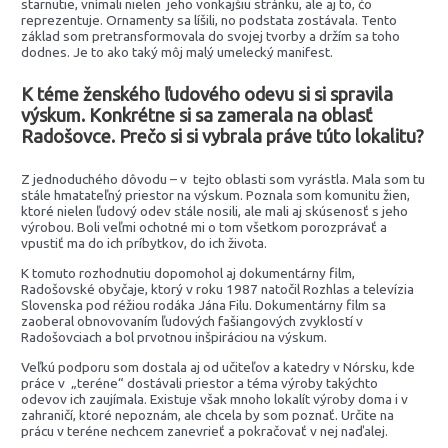
starnutie, vnímali nielen jeho vonkajšiu stránku, ale aj to, čo
reprezentuje. Ornamenty sa líšili, no podstata zostávala. Tento
základ som pretransformovala do svojej tvorby a držím sa toho
dodnes. Je to ako taký môj malý umelecký manifest.
K téme ženského ľudového odevu si si spravila
výskum. Konkrétne si sa zamerala na oblasť
Radošovce. Prečo si si vybrala práve túto lokalitu?
Z jednoduchého dôvodu – v tejto oblasti som vyrástla. Mala som tu
stále hmatateľný priestor na výskum. Poznala som komunitu žien,
ktoré nielen ľudový odev stále nosili, ale mali aj skúsenosť s jeho
výrobou. Boli veľmi ochotné mi o tom všetkom porozprávať a
vpustiť ma do ich príbytkov, do ich života.
K tomuto rozhodnutiu dopomohol aj dokumentárny film,
Radošovské obyčaje, ktorý v roku 1987 natočil Rozhlas a televízia
Slovenska pod réžiou rodáka Jána Filu. Dokumentárny film sa
zaoberal obnovovaním ľudových fašiangových zvyklostí v
Radošovciach a bol prvotnou inšpiráciou na výskum.
Veľkú podporu som dostala aj od učiteľov a katedry v Nórsku, kde
práce v „teréne“ dostávali priestor a téma výroby takýchto
odevov ich zaujímala. Existuje však mnoho lokalít výroby doma i v
zahraničí, ktoré nepoznám, ale chcela by som poznať. Určite na
prácu v teréne nechcem zanevrieť a pokračovať v nej naďalej.