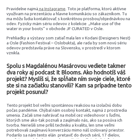
Pravidelne najmä
na Instagrame
. Toto je platforma, ktorú aktívne
využívam na prezentáciu a hlavne komunikáciu so zákazníkom. Tu
ma môžu ľudia kontaktovať s konkrétnou prosbou/objednávkou na
odev. Fyzicky mám sériu odevov z kolekcie „Make use of the
water in your boots“ v obchode JF CURATED v Osle.
Prehliadky a výstavy som zatiaľ mala len v Kodani (Designers Nest)
a Osle (Fashion Festival – Oslobukta), ale rada by som novú sériu
odevov predstavila práve na Slovensku, v prostredí v ktorom
vznikla.
Spolu s Magdalénou Masárovou vediete takmer
dva roky aj podcast It Blooms. Ako hodnotíš váš
projekt? Myslíš si, že spĺňate ním svoje ciele, ktoré
ste si na začiatku stanovili? Kam sa prípadne tento
projekt posunul?
Tento projekt bol veľmi spontánnou reakciou na izolačnú dobu
počas pandémie. Chýbal nám osobný kontakt, najmä z prostredia
umenia. Začali sme nahrávať na mobil cez videohovor s ľuďmi,
ktorých sme ako-tak poznali a zaujímalo nás, ako sa posúva ich
tvorba. Neriešili sme príliš techniku a kvalitu, len sme veľmi
potrebovali zaujímavú konverzáciu mimo náš izolovaný priestor.
Podarilo sa nám tento elán pretaviť do dvoch sérií, 17 dielov,