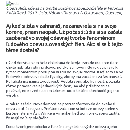
Opera Aida, kde sa na tvorbe kostýmov spolupodieľala aj Veronika
Kočáriková, 2019, Oslo, Nórsko (foto: archív Oscarsborg Operaen)
Aj keď si žila v zahraničí, nezanevrela si na svoje
korene, priam naopak. Už počas štúdia si sa začala
zaoberať vo svojej odevnej tvorbe fenoménom
ľudového odevu slovenských žien. Ako si sa k tejto
téme dostala?
Už od detstva som bola obliekaná do kroja. Paradoxne som tieto
chvíle nebrala veľmi srdcovo, no ako sa hovorí, človek sa práve k
týmto momentom postupne vracia vo svojej tvorbe. Keď som sa od
ľudového odevu vzdialila fyzicky, akoby ma začal znovu fascinovať.
Poháňala ma najmä zvedavosť. Vedela som, ako ho nosiť, poznala
rôzne pomenovania jednotlivých častí, na aké príležitosti sa
používal, no nevedela som takmer nič o histórii a technológii jeho
výroby.
A tak to začalo. Nevedomosť sa pretransformovala do akéhosi
drivu zistiť čo najviac. Preštudovala som si ľudové odevy nielen v
Európe, ale aj v Ázii, Afrike a Amerike, keď som prekvapivo zistila,
že majú veľa spoločného.
Ľudia tvorili jednoducho a funkčne, mysleli na výdrž odevu a jeho