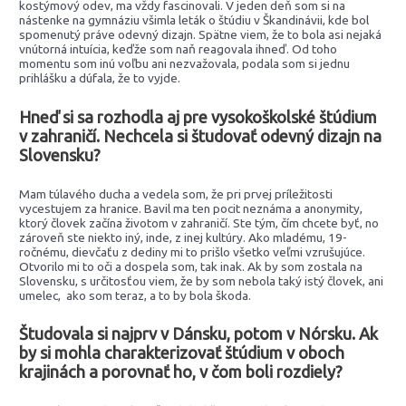
kostýmový odev, ma vždy fascinovali. V jeden deň som si na
nástenke na gymnáziu všimla leták o štúdiu v Škandinávii, kde bol
spomenutý práve odevný dizajn. Spätne viem, že to bola asi nejaká
vnútorná intuícia, keďže som naň reagovala ihneď. Od toho
momentu som inú voľbu ani nezvažovala, podala som si jednu
prihlášku a dúfala, že to vyjde.
Hneď si sa rozhodla aj pre vysokoškolské štúdium
v zahraničí. Nechcela si študovať odevný dizajn na
Slovensku?
Mam túlavého ducha a vedela som, že pri prvej príležitosti
vycestujem za hranice. Bavil ma ten pocit neznáma a anonymity,
ktorý človek začína životom v zahraničí. Ste tým, čím chcete byť, no
zároveň ste niekto iný, inde, z inej kultúry. Ako mladému, 19-
ročnému, dievčaťu z dediny mi to prišlo všetko veľmi vzrušujúce.
Otvorilo mi to oči a dospela som, tak inak. Ak by som zostala na
Slovensku, s určitosťou viem, že by som nebola taký istý človek, ani
umelec, ako som teraz, a to by bola škoda.
Študovala si najprv v Dánsku, potom v Nórsku. Ak
by si mohla charakterizovať štúdium v oboch
krajinách a porovnať ho, v čom boli rozdiely?