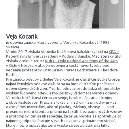
Veja Kocarik
je odevná značka, ktorú vytvorila Veronika Kočáriková (1993,
Skalica).
V roku 2017 získala Veronika Kočáriková bakalársky titul na
KEA –
Københavns Erhvervsakademi v Kodani v Dánsku
. Magisterský titul
získala v roku 2020 na
KHiO – Oslo National Academy of the Arts
v Osle v Nórsku
, v ateliéri odevnej a kostýmovej tvorby pod
vedením profesorov Kirsti Bræin, Petera Løchstøera a Theodora
Bartha.
Pre značku odevov z dielne Veja Kocarik
je charakteristická tvorba
najmä ženských odevov viažuca sa na ľudovú tradíciu ponímania
odevu slovenských žien. Tvorbe odevov predchádza etnografický
výskum ľudového odevu a folkloristiky, či domáca výroba odevov.
Veronika Kočáriková čerpá vo svojej tvorbe inšpiráciu z krojov
z obce Radošovce. Pracuje s lokálnymi zdrojmi a prírodnými – už
existujúcimi materiálmi, ako sú plachty, záclony, obrusy… Tvorí
presne na mieru klienta a priamo na textílii, bez papierových vzorov
a prototypov, čím sa ubezpečuje, že pri jej výrobe sa spotrebuje čo
najmenej odpadu. Pracuje s tvorbou vzorov „primárneho strihu“,
ktoré možno opísať ako zero waste stratégiu strihania látky.