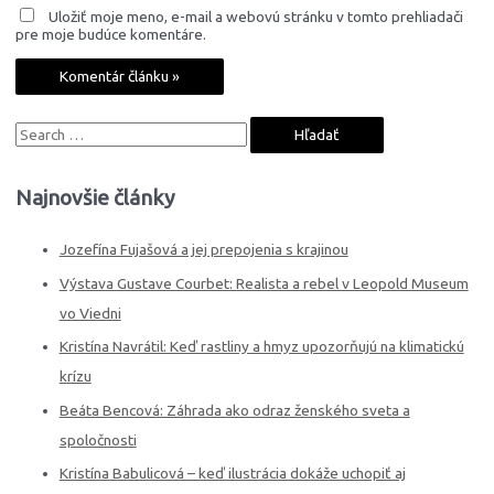
Uložiť moje meno, e-mail a webovú stránku v tomto prehliadači
pre moje budúce komentáre.
Najnovšie články
Jozefína Fujašová a jej prepojenia s krajinou
Výstava Gustave Courbet: Realista a rebel v Leopold Museum
vo Viedni
Kristína Navrátil: Keď rastliny a hmyz upozorňujú na klimatickú
krízu
Beáta Bencová: Záhrada ako odraz ženského sveta a
spoločnosti
Kristína Babulicová – keď ilustrácia dokáže uchopiť aj