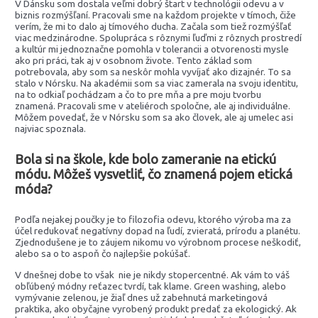
V Dánsku som dostala veľmi dobrý štart v technológii odevu a v
biznis rozmýšľaní. Pracovali sme na každom projekte v tímoch, čiže
verím, že mi to dalo aj tímového ducha. Začala som tiež rozmýšľať
viac medzinárodne. Spolupráca s rôznymi ľuďmi z rôznych prostredí
a kultúr mi jednoznačne pomohla v tolerancii a otvorenosti mysle
ako pri práci, tak aj v osobnom živote. Tento základ som
potrebovala, aby som sa neskôr mohla vyvíjať ako dizajnér. To sa
stalo v Nórsku. Na akadémii som sa viac zamerala na svoju identitu,
na to odkiaľ pochádzam a čo to pre mňa a pre moju tvorbu
znamená. Pracovali sme v ateliéroch spoločne, ale aj individuálne.
Môžem povedať, že v Nórsku som sa ako človek, ale aj umelec asi
najviac spoznala.
Bola si na škole, kde bolo zameranie na etickú
módu. Môžeš vysvetliť, čo znamená pojem etická
móda?
Podľa nejakej poučky je to filozofia odevu, ktorého výroba ma za
účel redukovať negatívny dopad na ľudí, zvieratá, prírodu a planétu.
Zjednodušene je to záujem nikomu vo výrobnom procese neškodiť,
alebo sa o to aspoň čo najlepšie pokúšať.
V dnešnej dobe to však nie je nikdy stopercentné. Ak vám to váš
obľúbený módny reťazec tvrdí, tak klame. Green washing, alebo
vymývanie zelenou, je žiaľ dnes už zabehnutá marketingová
praktika, ako obyčajne vyrobený produkt predať za ekologický. Ak