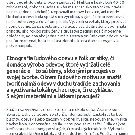
odev vedeli do detailu odprezentovať. Niektoré kúsky boli 40-50
rokov staré, dokonca jedna sukňa mala viac ako sto rokov. Vedeli
sa nim aj dnes nadchnúť. Nepoznali masový konzum, ani trendy.
Hodnota odevu bola spätá s ich výrobou, s tým, čo reprezentoval,
na čo bol určený a čo v ňom prežili. Vytvorili si vzťah, ktorý prežíval i
napriek tomu, že sa postupne vytrácal z ulíc. Jedna žena spomínala
príhodu, ako rok po roku ženy z družstva začínali nosiť moderné
oblečenie, no ona ako jedna z mála zostala pri ľudovom odeve. Veľa
pre ňu znamenal, bola to akási identita, ktorá dobou nevymizla,
práve naopak.
Etnografia ľudového odevu a folkloristiky, či
domáca výroba odevov, ktoré vydržali celé
generácie – to sú témy, s ktorými pracuješ vo
svojej tvorbe. Okrem ľudového motívu sa snažíš
tvoriť najmä odevy v duchu tradície zachovania
a využívania lokálnych zdrojov, či recyklácie.
S akými materiálmi a látkami pracuješ?
Snažím sa využívať zdroje, ktoré mám okolo seba. Aktívne som
zbierala látky vyradené zo starších domácností. Častokrát to boli
plachty, obrusy alebo záclony v dobrej kvalite, nepoužívané. Kvalita
bavlny bola jednoznačne lepšia. Postupne sa mi začali ľudia ozývať,
keď vypratávali domy po starých, či prastarých rodičoch. Vytvorila
som si akúsi knižnicu látok, z ktorej dodnes čerpám. Používam najmä