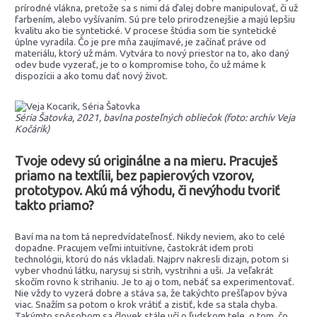
prírodné vlákna, pretože sa s nimi dá ďalej dobre manipulovať, či už
farbením, alebo vyšívaním. Sú pre telo prirodzenejšie a majú lepšiu
kvalitu ako tie syntetické. V procese štúdia som tie syntetické
úplne vyradila. Čo je pre mňa zaujímavé, je začínať práve od
materiálu, ktorý už mám. Vytvára to nový priestor na to, ako daný
odev bude vyzerať, je to o kompromise toho, čo už máme k
dispozícii a ako tomu dať nový život.
Séria Šatovka, 2021, bavlna posteľných obliečok (foto: archív Veja
Kočárik)
Tvoje odevy sú originálne a na mieru. Pracuješ
priamo na textílii, bez papierových vzorov,
prototypov. Akú má výhodu, či nevýhodu tvoriť
takto priamo?
Baví ma na tom tá nepredvídateľnosť. Nikdy neviem, ako to celé
dopadne. Pracujem veľmi intuitívne, častokrát idem proti
technológii, ktorú do nás vkladali. Najprv nakresli dizajn, potom si
vyber vhodnú látku, narysuj si strih, vystrihni a uši. Ja veľakrát
skočím rovno k strihaniu. Je to aj o tom, nebáť sa experimentovať.
Nie vždy to vyzerá dobre a stáva sa, že takýchto prešľapov býva
viac. Snažím sa potom o krok vrátiť a zistiť, kde sa stala chyba.
Takýmto spôsobom sa človek stále učí o ľudskom tele, o tom, čo