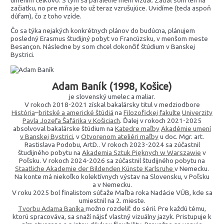
začiatku, no pre mňa je to už teraz vzrušujúce. Uvidíme (teda aspoň
dúfam), čo z toho vzíde.
Čo sa týka nejakých konkrétnych plánov do budúcna, plánujem
posledný Erasmus študijný pobyt vo Francúzsku, v menšom meste
Besançon. Následne by som chcel dokončiť štúdium v Banskej
Bystrici.
Adam Baník (1998, Košice)
je slovenský umelec a maliar.
V rokoch 2018-2021 získal bakalársky titul v medziodbore
História
–
britské a americké štúdiá
na
Filozofickej fakulte
Univerzity
Pavla Jozefa Šafárika v Košiciach
. Ďalej v rokoch 2021-2025
absolvoval bakalárske štúdium na
Katedre maľby
Akadémie umení
v Banskej Bystrici
, v
Otvorenom ateliéri maľby
u doc. Mgr. art.
Rastislava Podobu, ArtD.. V rokoch 2023-2024 sa zúčastnil
študijného pobytu na
Akademia Sztuk Pięknych w Warszawie
v
Poľsku. V rokoch 2024-2026 sa zúčastnil študijného pobytu na
Staatliche Akademie der Bildenden Künste Karlsruhe
v Nemecku.
Na konte má niekoľko kolektívnych výstav na Slovensku, v Poľsku
a v Nemecku.
V roku 2025 bol finalistom súťaže Maľba roka Nadácie VÚB, kde sa
umiestnil na 2. mieste.
Tvorbu Adama Baníka
možno rozdeliť do sérií. Pre každú tému,
ktorú spracováva, sa snaží nájsť vlastný vizuálny jazyk. Pristupuje k