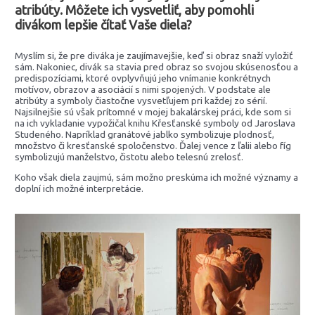
atribúty. Môžete ich vysvetliť, aby pomohli
divákom lepšie čítať Vaše diela?
Myslím si, že pre diváka je zaujímavejšie, keď si obraz snaží vyložiť
sám. Nakoniec, divák sa stavia pred obraz so svojou skúsenosťou a
predispozíciami, ktoré ovplyvňujú jeho vnímanie konkrétnych
motívov, obrazov a asociácií s nimi spojených. V podstate ale
atribúty a symboly čiastočne vysvetľujem pri každej zo sérií.
Najsilnejšie sú však prítomné v mojej bakalárskej práci, kde som si
na ich vykladanie vypožičal knihu Křesťanské symboly od Jaroslava
Studeného. Napríklad granátové jablko symbolizuje plodnosť,
množstvo či kresťanské spoločenstvo. Ďalej vence z ľalii alebo fíg
symbolizujú manželstvo, čistotu alebo telesnú zrelosť.
Koho však diela zaujmú, sám možno preskúma ich možné významy a
doplní ich možné interpretácie.