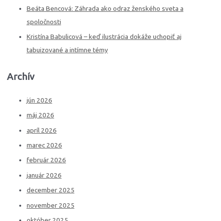
:
Beáta Bencová: Záhrada ako odraz ženského sveta a
spoločnosti
Kristína Babulicová – keď ilustrácia dokáže uchopiť aj
tabuizované a intímne témy
Archív
jún 2026
máj 2026
apríl 2026
marec 2026
február 2026
január 2026
december 2025
november 2025
október 2025