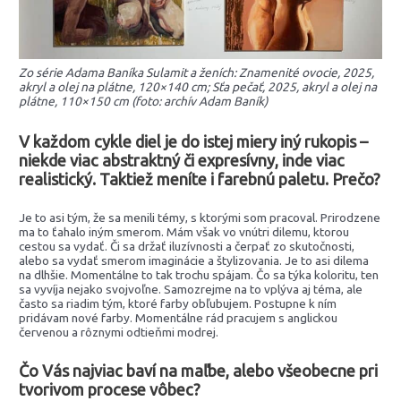
Zo série Adama Baníka Sulamit a ženích: Znamenité ovocie, 2025,
akryl a olej na plátne, 120×140 cm; Sťa pečať, 2025, akryl a olej na
plátne, 110×150 cm (foto: archív Adam Baník)
V každom cykle diel je do istej miery iný rukopis –
niekde viac abstraktný či expresívny, inde viac
realistický. Taktiež meníte i farebnú paletu. Prečo?
Je to asi tým, že sa menili témy, s ktorými som pracoval. Prirodzene
ma to ťahalo iným smerom. Mám však vo vnútri dilemu, ktorou
cestou sa vydať. Či sa držať iluzívnosti a čerpať zo skutočnosti,
alebo sa vydať smerom imaginácie a štylizovania. Je to asi dilema
na dlhšie. Momentálne to tak trochu spájam. Čo sa týka koloritu, ten
sa vyvíja nejako svojvoľne. Samozrejme na to vplýva aj téma, ale
často sa riadim tým, ktoré farby obľubujem. Postupne k ním
pridávam nové farby. Momentálne rád pracujem s anglickou
červenou a rôznymi odtieňmi modrej.
Čo Vás najviac baví na maľbe, alebo všeobecne pri
tvorivom procese vôbec?