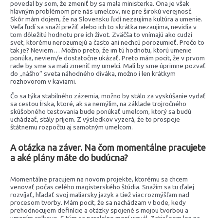
povedal by som, že zmeniť by sa mala ministerka. Ona je však
hlavným problémom pre nás umelcov, nie pre širokú verejnosť.
Skôr mám dojem, že na Slovensku ľudí nezaujíma kultúra a umenie.
Veľa ľudí sa snaží prežiť alebo ich to skrátka nezaujíma, nevidia v
tom dôležitú hodnotu pre ich život. Zväčša to vnímajú ako cudzí
svet, ktorému nerozumejú a často ani nechcú porozumieť. Prečo to
tak je? Neviem… Možno preto, že im tú hodnotu, ktorú umenie
ponúka, neviem/e dostatočne ukázať. Preto mám pocit, že v prvom
rade by sme sa mali zmeniť my umelci. Mali by sme úprimne pozvať
do „nášho“ sveta náhodného diváka, možno i len krátkym
rozhovorom v kaviarni.
Čo sa týka stabilného zázemia, možno by stálo za vyskúšanie vydať
sa cestou Írska, ktoré, ak sa nemýlim, na základe trojročného
skúšobného testovania bude ponúkať umelcom, ktorý sa budú
uchádzať, stály príjem. Z výsledkov vyzerá, že to prospeje
štátnemu rozpočtu aj samotným umelcom.
A otázka na záver. Na čom momentálne pracujete
a aké plány máte do budúcna?
Momentálne pracujem na novom projekte, ktorému sa chcem
venovať počas celého magisterského štúdia. Snažím sa tu ďalej
rozvíjať, hľadať svoj maliarsky jazyk a tiež viac rozmýšľam nad
procesom tvorby. Mám pocit, že sa nachádzam v bode, kedy
prehodnocujem definície a otázky spojené s mojou tvorbou a
umením celkovo. S tým sa paralelne mení vizuál. Zatiaľ som len na