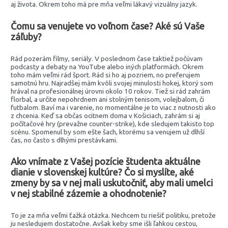
aj života. Okrem toho má pre mňa veľmi lákavý vizuálny jazyk.
Čomu sa venujete vo voľnom čase? Aké sú Vaše
záľuby?
Rád pozerám filmy, seriály. V poslednom čase taktiež počúvam
podcasty a debaty na YouTube alebo iných platformách. Okrem
toho mám veľmi rád šport. Rád si ho aj pozriem, no preferujem
samotnú hru. Najradšej mám kvôli svojej minulosti hokej, ktorý som
hrával na profesionálnej úrovni okolo 10 rokov. Tiež si rád zahrám
florbal, a určite nepohrdnem ani stolným tenisom, volejbalom, či
futbalom. Baví ma i varenie, no momentálne je to viac z nutnosti ako
z chcenia. Keď sa občas ocitnem doma v Košiciach, zahrám si aj
počítačové hry (prevažne counter-strike), kde sledujem takisto top
scénu. Spomenul by som ešte šach, ktorému sa venujem už dlhší
čas, no často s dlhými prestávkami.
Ako vnímate z Vašej pozície študenta aktuálne
dianie v slovenskej kultúre? Čo si myslíte, aké
zmeny by sa v nej mali uskutočniť, aby mali umelci
v nej stabilné zázemie a ohodnotenie?
To je za mňa veľmi ťažká otázka. Nechcem tu riešiť politiku, pretože
ju nesledujem dostatočne. Avšak keby sme išli ľahkou cestou,