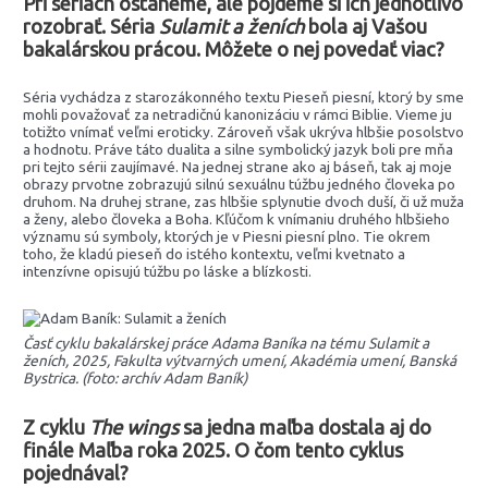
Pri sériách ostaneme, ale pôjdeme si ich jednotlivo
rozobrať. Séria
Sulamit a ženích
bola aj Vašou
bakalárskou prácou. Môžete o nej povedať viac?
Séria vychádza z starozákonného textu Pieseň piesní, ktorý by sme
mohli považovať za netradičnú kanonizáciu v rámci Biblie. Vieme ju
totižto vnímať veľmi eroticky. Zároveň však ukrýva hlbšie posolstvo
a hodnotu. Práve táto dualita a silne symbolický jazyk boli pre mňa
pri tejto sérii zaujímavé. Na jednej strane ako aj báseň, tak aj moje
obrazy prvotne zobrazujú silnú sexuálnu túžbu jedného človeka po
druhom. Na druhej strane, zas hlbšie splynutie dvoch duší, či už muža
a ženy, alebo človeka a Boha. Kľúčom k vnímaniu druhého hlbšieho
významu sú symboly, ktorých je v Piesni piesní plno. Tie okrem
toho, že kladú pieseň do istého kontextu, veľmi kvetnato a
intenzívne opisujú túžbu po láske a blízkosti.
Časť cyklu bakalárskej práce Adama Baníka na tému Sulamit a
ženích, 2025, Fakulta výtvarných umení, Akadémia umení, Banská
Bystrica. (foto: archív Adam Baník)
Z cyklu
The wings
sa jedna maľba dostala aj do
finále Maľba roka 2025. O čom tento cyklus
pojednával?