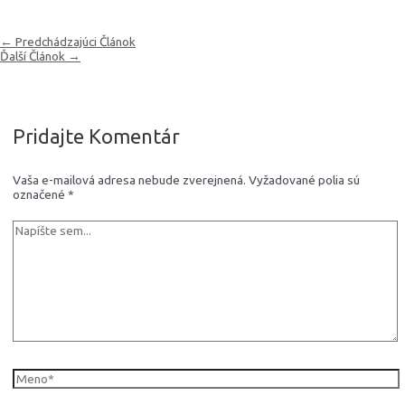
Navigácia
←
Predchádzajúci Článok
v
Ďalší Článok
→
článku
Pridajte Komentár
Vaša e-mailová adresa nebude zverejnená.
Vyžadované polia sú
označené
*
Napíšte
sem...
Meno*