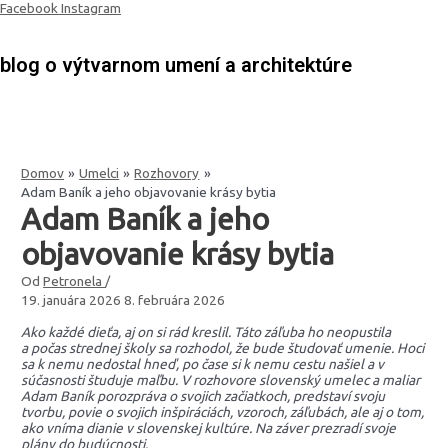
Preskočiť
Facebook
Instagram
na
obsah
blog o výtvarnom umení a architektúre
Domov
Umelci
Rozhovory
Adam Baník a jeho objavovanie krásy bytia
Adam Baník a jeho
objavovanie krásy bytia
Od
Petronela
/
19. januára 2026
8. februára 2026
Ako každé dieťa, aj on si rád kreslil. Táto záľuba ho neopustila
a počas strednej školy sa rozhodol, že bude študovať umenie. Hoci
sa k nemu nedostal hneď, po čase si k nemu cestu našiel a v
súčasnosti študuje maľbu. V rozhovore slovenský umelec a maliar
Adam Baník
porozpráva o svojich začiatkoch, predstaví svoju
tvorbu, povie o svojich inšpiráciách, vzoroch, záľubách, ale aj o tom,
ako vníma dianie v slovenskej kultúre. Na záver prezradí svoje
plány do budúcnosti.