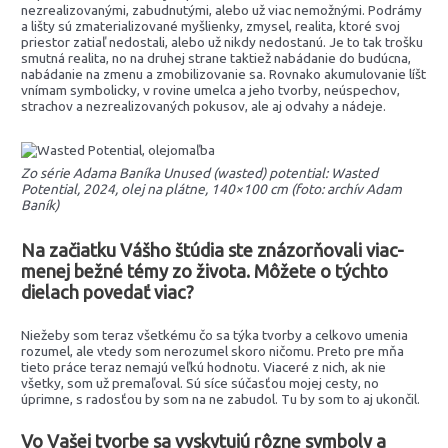
nezrealizovanými, zabudnutými, alebo už viac nemožnými. Podrámy
a lišty sú zmaterializované myšlienky, zmysel, realita, ktoré svoj
priestor zatiaľ nedostali, alebo už nikdy nedostanú. Je to tak trošku
smutná realita, no na druhej strane taktiež nabádanie do budúcna,
nabádanie na zmenu a zmobilizovanie sa. Rovnako akumulovanie líšt
vnímam symbolicky, v rovine umelca a jeho tvorby, neúspechov,
strachov a nezrealizovaných pokusov, ale aj odvahy a nádeje.
Zo série Adama Baníka Unused (wasted) potential: Wasted
Potential, 2024, olej na plátne, 140×100 cm (foto: archív Adam
Baník)
Na začiatku Vášho štúdia ste znázorňovali viac-
menej bežné témy zo života. Môžete o týchto
dielach povedať viac?
Niežeby som teraz všetkému čo sa týka tvorby a celkovo umenia
rozumel, ale vtedy som nerozumel skoro ničomu. Preto pre mňa
tieto práce teraz nemajú veľkú hodnotu. Viaceré z nich, ak nie
všetky, som už premaľoval. Sú síce súčasťou mojej cesty, no
úprimne, s radosťou by som na ne zabudol. Tu by som to aj ukončil.
Vo Vašej tvorbe sa vyskytujú rôzne symboly a