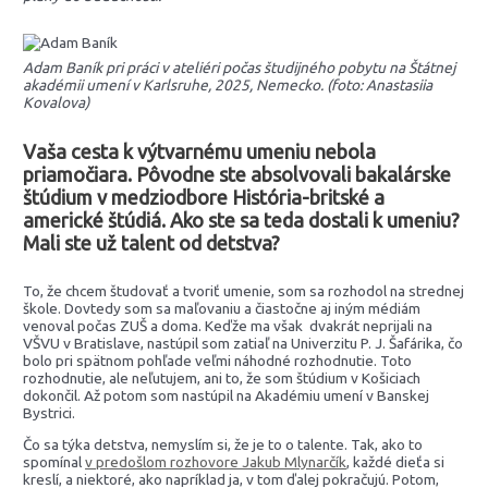
Adam Baník pri práci v ateliéri počas študijného pobytu na Štátnej
akadémii umení v Karlsruhe, 2025, Nemecko. (foto: Anastasiia
Kovalova)
Vaša cesta k výtvarnému umeniu nebola
priamočiara. Pôvodne ste absolvovali bakalárske
štúdium v medziodbore História-britské a
americké štúdiá. Ako ste sa teda dostali k umeniu?
Mali ste už talent od detstva?
To, že chcem študovať a tvoriť umenie, som sa rozhodol na strednej
škole. Dovtedy som sa maľovaniu a čiastočne aj iným médiám
venoval počas ZUŠ a doma. Keďže ma však dvakrát neprijali na
VŠVU v Bratislave, nastúpil som zatiaľ na Univerzitu P. J. Šafárika, čo
bolo pri spätnom pohľade veľmi náhodné rozhodnutie. Toto
rozhodnutie, ale neľutujem, ani to, že som štúdium v Košiciach
dokončil. Až potom som nastúpil na Akadémiu umení v Banskej
Bystrici.
Čo sa týka detstva, nemyslím si, že je to o talente. Tak, ako to
spomínal
v predošlom rozhovore Jakub Mlynarčík
, každé dieťa si
kreslí, a niektoré, ako napríklad ja, v tom ďalej pokračujú. Potom,