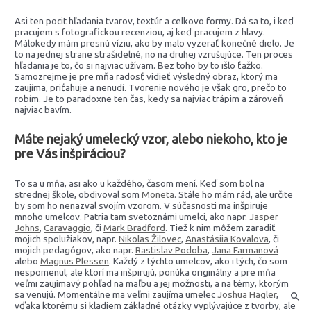
Asi ten pocit hľadania tvarov, textúr a celkovo formy. Dá sa to, i keď
pracujem s fotografickou recenziou, aj keď pracujem z hlavy.
Málokedy mám presnú víziu, ako by malo vyzerať konečné dielo. Je
to na jednej strane strašidelné, no na druhej vzrušujúce. Ten proces
hľadania je to, čo si najviac užívam. Bez toho by to išlo ťažko.
Samozrejme je pre mňa radosť vidieť výsledný obraz, ktorý ma
zaujíma, priťahuje a nenudí. Tvorenie nového je však gro, prečo to
robím. Je to paradoxne ten čas, kedy sa najviac trápim a zároveň
najviac bavím.
Máte nejaký umelecký vzor, alebo niekoho, kto je
pre Vás inšpiráciou?
To sa u mňa, asi ako u každého, časom mení. Keď som bol na
strednej škole, obdivoval som
Moneta
. Stále ho mám rád, ale určite
by som ho nenazval svojím vzorom. V súčasnosti ma inšpiruje
mnoho umelcov. Patria tam svetoznámi umelci, ako napr.
Jasper
Johns
,
Caravaggio
, či
Mark Bradford
. Tiež k nim môžem zaradiť
mojich spolužiakov, napr.
Nikolas Žilovec
,
Anastásiia Kovalova
, či
mojich pedagógov, ako napr.
Rastislav Podoba
,
Jana Farmanová
alebo
Magnus Plessen
. Každý z týchto umelcov, ako i tých, čo som
nespomenul, ale ktorí ma inšpirujú, ponúka originálny a pre mňa
veľmi zaujímavý pohľad na maľbu a jej možnosti, a na témy, ktorým
sa venujú. Momentálne ma veľmi zaujíma umelec
Joshua Hagler
,
vďaka ktorému si kladiem základné otázky vyplývajúce z tvorby, ale