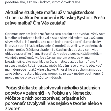
podobne ako je to vo všetkom, v tom človek rastie.
Aktuálne študujete maľbu už v magisterskom
stupni na Akadémii umení v Banskej Bystrici. Prečo
práve maľba? Čím Vás zaujala?
Úprimne, neviem jednoznačne na túto otázku odpovedať. Vždy som
k maľbe prirodzene inklinoval a stále silne inklinujem. Na ZUŠ, som
si vyskúšal aj iné média, ako napr. jednoduchšie grafické techniky –
linoryt a suchá ihla, batikovanie, či modeláciu z hliny. V posledných
rokoch počas štúdia na akadémii a študijných pobytov som viac
objavoval grafiku (napr. litografia), kresbu a sochu. Každé médium
vie niečo ponúknuť. Maľbu však pri mojom procese vnímam
kreatívnejšie, ako napríklad prácu s maticou alebo kameňom. Pri
procese maľby totiž neustále niečo hľadám, a to aj v prípade, keď
mám dopredu nejakú víziu v hlave. Pri grafike či soche mám pocit,
že je toho priestoru hľadania menej, čo je však možno podmienené
mojou malou praxou v týchto médiách.
Počas štúdia ste absolvovali niekoľko študijných
pobytov v zahraničí – v Poľsku a v Nemecku.
Môžete o nich porozprávať, prípadne ich
porovnať? Ovplyvnili Vás nejako v tvorbe alebo v
živote?