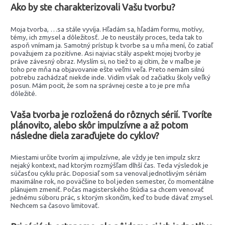
Ako by ste charakterizovali Vašu tvorbu?
Moja tvorba, …sa stále vyvíja. Hľadám sa, hľadám formu, motívy,
témy, ich zmysel a dôležitosť. Je to neustály proces, teda tak to
aspoň vnímam ja. Samotný prístup k tvorbe sa u mňa mení, čo zatiaľ
považujem za pozitívne. Asi najviac stály aspekt mojej tvorby je
práve závesný obraz. Myslím si, no tiež to aj cítim, že v maľbe je
toho pre mňa na objavovanie ešte veľmi veľa. Preto nemám silnú
potrebu zachádzať niekde inde. Vidím však od začiatku školy veľký
posun. Mám pocit, že som na správnej ceste a to je pre mňa
dôležité.
Vaša tvorba je rozložená do rôznych sérií. Tvoríte
plánovito, alebo skôr impulzívne a až potom
následne diela zaraďujete do cyklov?
Miestami určite tvorím aj impulzívne, ale vždy je ten impulz skrz
nejaký kontext, nad ktorým rozmýšľam dlhší čas. Teda výsledok je
súčasťou cyklu prác. Doposiaľ som sa venoval jednotlivým sériám
maximálne rok, no poväčšine to bol jeden semester, čo momentálne
plánujem zmeniť. Počas magisterského štúdia sa chcem venovať
jednému súboru prác, s ktorým skončím, keď to bude dávať zmysel.
Nechcem sa časovo limitovať.