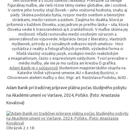
ním otvorene a s istou dávkou flexibility. Prevažne sa venuje
figurálnej maľbe, ale rieši rôzne témy nielen globálne, ale i osobné.
V centre jeho tvorby stojí človek – jeho vnútorná hodnota, snahy aj
pády. Skúma podstatu bytia, rozpor medzi svetlom a tienistými
stránkami, medzi rastom a pádom. Zaujíma ho dualita, ktorá je
prítomná v každom človeku, a jej jadrom je preňho láska – sila, ktorá
človeka vedie k transcendencii aj k zraniteľnosti. V maľbe skúma jej
možnosti. Hľadá rovnováhu medzi osobným výrazom a
univerzálnosťou výpovede. Inšpiráciu čerpá z literatúry, vlastných
myšlienok, prírody a z vizuálnych odkazov iných umelcov. Hoci
vychádza z reality a fotografických predlôh, výsledná forma si
hľadá vlastný vizuálny jazyk, oscilujúci medzi realistickým
a imaginatívnym, často s expresívnym nádychom. Tvorí prevažne v
médiu maľby, ale nie je mu cudzia ani kresba či grafika.
Adam Baník je v súčasnosti
študentom magisterského stupňa na
Katedre Voľné výtvarné umenie AU v Banskej Bystrici, v
Otvorenom ateliéri maľby u doc. Mgr. art. Rastislava Podobu, ArtD..
Adam Baník pri tradičnej príprave plátna počas študijného pobytu
na Akadémii umení vo Varšave, 2024, Poľsko. (foto: Anastasiia
Kovalova)
Obrázok 2 z 18