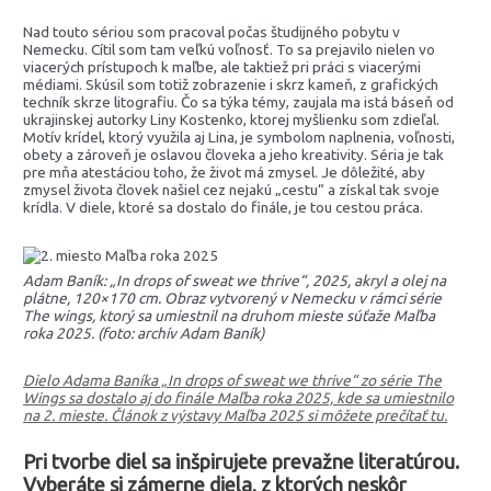
Nad touto sériou som pracoval počas študijného pobytu v
Nemecku. Cítil som tam veľkú voľnosť. To sa prejavilo nielen vo
viacerých prístupoch k maľbe, ale taktiež pri práci s viacerými
médiami. Skúsil som totiž zobrazenie i skrz kameň, z grafických
techník skrze litografiu. Čo sa týka témy, zaujala ma istá báseň od
ukrajinskej autorky Liny Kostenko, ktorej myšlienku som zdieľal.
Motív krídel, ktorý využila aj Lina, je symbolom naplnenia, voľnosti,
obety a zároveň je oslavou človeka a jeho kreativity. Séria je tak
pre mňa atestáciou toho, že život má zmysel. Je dôležité, aby
zmysel života človek našiel cez nejakú „cestu“ a získal tak svoje
krídla. V diele, ktoré sa dostalo do finále, je tou cestou práca.
Adam Baník: „In drops of sweat we thrive“, 2025, akryl a olej na
plátne, 120×170 cm. Obraz vytvorený v Nemecku v rámci série
The wings, ktorý sa umiestnil na druhom mieste súťaže Maľba
roka 2025. (foto: archív Adam Baník)
Dielo Adama Baníka „In drops of sweat we thrive“ zo série The
Wings sa dostalo aj do finále Maľba roka 2025, kde sa umiestnilo
na 2. mieste. Článok z výstavy Maľba 2025 si môžete prečítať tu.
Pri tvorbe diel sa inšpirujete prevažne literatúrou.
Vyberáte si zámerne diela, z ktorých neskôr