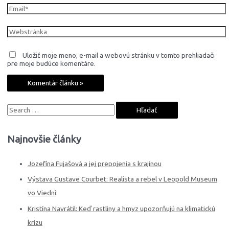
Email*
Webstránka
Uložiť moje meno, e-mail a webovú stránku v tomto prehliadači
pre moje budúce komentáre.
S
e
a
Najnovšie články
r
c
Jozefína Fujašová a jej prepojenia s krajinou
h
Výstava Gustave Courbet: Realista a rebel v Leopold Museum
f
vo Viedni
o
Kristína Navrátil: Keď rastliny a hmyz upozorňujú na klimatickú
r
krízu