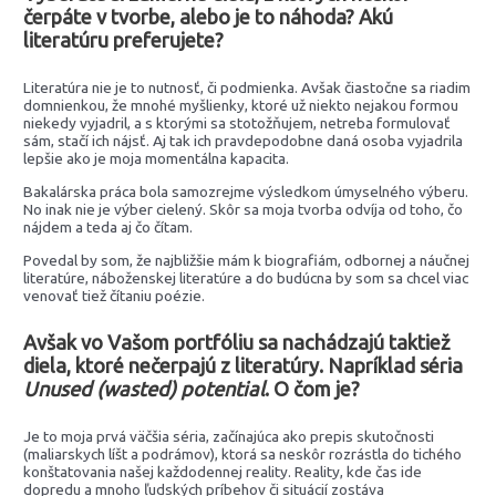
čerpáte v tvorbe, alebo je to náhoda? Akú
literatúru preferujete?
Literatúra nie je to nutnosť, či podmienka. Avšak čiastočne sa riadim
domnienkou, že mnohé myšlienky, ktoré už niekto nejakou formou
niekedy vyjadril, a s ktorými sa stotožňujem, netreba formulovať
sám, stačí ich nájsť. Aj tak ich pravdepodobne daná osoba vyjadrila
lepšie ako je moja momentálna kapacita.
Bakalárska práca bola samozrejme výsledkom úmyselného výberu.
No inak nie je výber cielený. Skôr sa moja tvorba odvíja od toho, čo
nájdem a teda aj čo čítam.
Povedal by som, že najbližšie mám k biografiám, odbornej a náučnej
literatúre, náboženskej literatúre a do budúcna by som sa chcel viac
venovať tiež čítaniu poézie.
Avšak vo Vašom portfóliu sa nachádzajú taktiež
diela, ktoré nečerpajú z literatúry. Napríklad séria
Unused (wasted) potential
. O čom je?
Je to moja prvá väčšia séria, začínajúca ako prepis skutočnosti
(maliarskych líšt a podrámov), ktorá sa neskôr rozrástla do tichého
konštatovania našej každodennej reality. Reality, kde čas ide
dopredu a mnoho ľudských príbehov či situácií zostáva