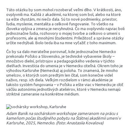
Túto otázku by som mohol rozoberať veľmi dlho. V krátkosti, áno,
ovplyvnili ma. Každá z akadémií, na ktorej som bol, alebo na ktoré
sa ešte chystám, mi niečo dala. Sú to nové podmienky, priestor,
ľudia, myslenie, mentalita a celkové fungovanie. To všetko na
človeka vplýva a zmena je nevyhnutná. Čo ma ovplyvnilo najviac boli
jednoznačne ľudia, rozhovory o mojej tvorbe a celkovo o umení s
profesormi, ale aj mnohými študentmi. Príležitosť a správne otázky
určite nechýbali. Bolo teda iba na mne vyťažiť z toho maximum.
Čo by sa dalo merateľne porovnať, kde jednoznačne Nemecko
prekonalo Poľsko a Slovensko, je technické vybavenie školy –
množstvo dielní, prístrojov a pedagogického vedenia v týchto
dielňach. Investícia do umenia je v Nemecku citeľná. Okrem toho je
výhodou Karlsruhe (Nemecka) aj poloha. To znamená, že mnoho
umelcov, o ktorých som predtým len čítal, som konečne videl
naživo, resp. ich diela. Veľkým rozdielom v rámci akadémie je
takisto systém fungovania – v Poľsku a ešte viac v Nemecku je cítiť
väčšiu autonómiu jednotlivých ateliérov, ktoré v Nemecku nemajú
striktné zameranie na konkrétne médium.
Adam Baník na sochárskom workshope zameranom na prácu s
kameňom počas študijného pobytu na Štátnej akadémii umení v
Karlsruhe, 2025, Nemecko. (foto: Anastasiia Kovalova)