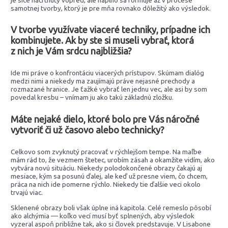
samotnej tvorby, ktorý je pre mňa rovnako dôležitý ako výsledok.
V tvorbe využívate viaceré techniky, prípadne ich
kombinujete. Ak by ste si museli vybrať, ktorá
z nich je Vám srdcu najbližšia?
Ide mi práve o konfrontáciu viacerých prístupov. Skúmam dialóg
medzi nimi a niekedy ma zaujímajú práve nejasné prechody a
rozmazané hranice. Je ťažké vybrať len jednu vec, ale asi by som
povedal kresbu – vnímam ju ako takú základnú zložku.
Máte nejaké dielo, ktoré bolo pre Vás náročné
vytvoriť či už časovo alebo technicky?
Celkovo som zvyknutý pracovať v rýchlejšom tempe. Na maľbe
mám rád to, že vezmem štetec, urobím zásah a okamžite vidím, ako
vytvára novú situáciu. Niekedy polodokončené obrazy čakajú aj
mesiace, kým sa posunú ďalej, ale keď už presne viem, čo chcem,
práca na nich ide pomerne rýchlo. Niekedy tie ďalšie veci okolo
trvajú viac.
Sklenené obrazy boli však úplne iná kapitola. Celé remeslo pôsobí
ako alchýmia — koľko vecí musí byť splnených, aby výsledok
vyzeral aspoň približne tak, ako si človek predstavuje. V Lisabone