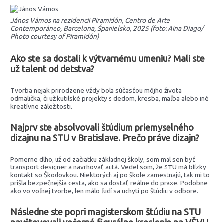
János Vámos na rezidencii Piramidón, Centro de Arte
Contemporáneo, Barcelona, Španielsko, 2025 (foto: Aina Diago/
Photo courtesy of Piramidón)
Ako ste sa dostali k výtvarnému umeniu? Mali ste
už talent od detstva?
Tvorba nejak prirodzene vždy bola súčasťou môjho života
odmalička, či už kutilské projekty s dedom, kresba, maľba alebo iné
kreatívne záležitosti.
Najprv ste absolvovali štúdium priemyselného
dizajnu na STU v Bratislave. Prečo práve dizajn?
Pomerne dlho, už od začiatku základnej školy, som mal sen byť
transport designer a navrhovať autá. Vedel som, že STU má blízky
kontakt so Škodovkou. Niektorých aj po škole zamestnajú, tak mi to
prišla bezpečnejšia cesta, ako sa dostať reálne do praxe. Podobne
ako vo voľnej tvorbe, len málo ľudí sa uchytí po štúdiu v odbore.
Následne ste popri magisterskom štúdiu na STU