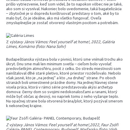
prišlo vytriezvenie, keď som videl, že to napokon vôbec nie je také,
ako som si vysníval. Nakoniec bolo uvedomenie, taká bagatelizácia
– zbytočné je si dopredu konštruovať predstavy o tom, aké by to
malo byť, čo je ideálne, ako má všetko fungovať. Oveľa
zmysluplnejšie je zostať otvorený vlastným pocitom a potrebám.
Z
výstavy János Vámos: Feel yourself at home!, 2022, Galéria
Limes, Komárno (foto: Nana Sohr)
Budapeštianska výstava bola v pivnici, ktorú sme vnímali trochu ako
úkryt. Dnu sme mali len minimum svetla – cieľom bolo vyvolať
predovšetkým atmosféru, pocit z celku. Do stredu miestnosti som
nainštaloval dlhé staré pletivo, ktoré priestor rozdeľovalo. Nebolo
však jasné, kto je „na jednej“ a kto „na druhej“ strane. Po oboch
stranách boli umiestnené prázdne domy. Na jednej hlavnej stene
visela práca, ktorá v rámci série predstavovala akýsi archetyp
domova: čierny dom so svojimi nedokonalosťami a ranami, ktorý
môže byť občas aj desivý, no napriek tomu z neho vyžaruje teplo.
Na opačnej strane bola otvorená brána/plot, ktorý pozýval smerom
k nekonečnej krajine.
Z výstavy János Vámos: Feel yourself at home!,2022, Faur Zsófi
Galéria- PANEL Contemporary, Budapešť, Maďarsko (foto: Vígh