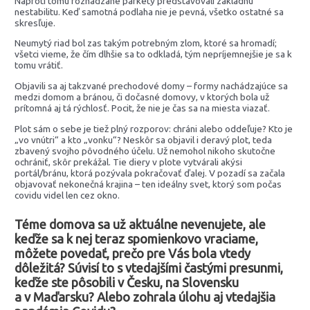
Naproti tomu rozhádzané parkety predstavovali základnú
nestabilitu. Keď samotná podlaha nie je pevná, všetko ostatné sa
skresľuje.
Neumytý riad bol zas takým potrebným zlom, ktoré sa hromadí;
všetci vieme, že čím dlhšie sa to odkladá, tým nepríjemnejšie je sa k
tomu vrátiť.
Objavili sa aj takzvané prechodové domy – formy nachádzajúce sa
medzi domom a bránou, či dočasné domovy, v ktorých bola už
prítomná aj tá rýchlosť. Pocit, že nie je čas sa na miesta viazať.
Plot sám o sebe je tiež plný rozporov: chráni alebo oddeľuje? Kto je
„vo vnútri“ a kto „vonku“? Neskôr sa objavil i deravý plot, teda
zbavený svojho pôvodného účelu. Už nemohol nikoho skutočne
ochrániť, skôr prekážal. Tie diery v plote vytvárali akýsi
portál/bránu, ktorá pozývala pokračovať ďalej. V pozadí sa začala
objavovať nekonečná krajina – ten ideálny svet, ktorý som počas
covidu videl len cez okno.
Téme domova sa už aktuálne nevenujete, ale
keďže sa k nej teraz spomienkovo vraciame,
môžete povedať, prečo pre Vás bola vtedy
dôležitá? Súvisí to s vtedajšími častými presunmi,
keďže ste pôsobili v Česku, na Slovensku
a v Maďarsku? Alebo zohrala úlohu aj vtedajšia