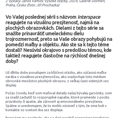
Z výstavy János Vámos: Vysoké otáčky, 2024, Galerie Dolmen,
Praha, Česko (foto: Jiří Prochazka)
Vo Vašej poslednej sérii s názvom
Interspace
reagujete na vizuálnu presýtenosť, najmä na
plochých obrazovkách. Dielami z tejto série sa
snažíte prinavrátiť umeleckému dielu
trojrozmernosť, preto sa Vaše obrazy pohybujú na
pomedzí maľby a objektu. Ako ste sa k tejto téme
dostali? Nesúvisí okrajovo s predošlou témou, kde
taktiež reagujete čiastočne na rýchlosť dnešnej
doby?
Už dlhšiu dobu považujem za kľúčovú otázku, ako súčasná maľba
narába s vizuálnou presýtenosťou, ako ovplyvňuje toto médium
obrovské množstvo plochých obrazov, z veľkej časti videných cez
displej.
Počas Covidu, keď som maľoval detaily našej bývalej garsónky, som
sa snažil zachytiť to rozporuplné napätie, ktoré pramenilo z pocitu
prázdnoty či apatie, ale zároveň aj emocionálneho presýtenia.
Spätne si uvedomujem, že to mohlo súvisieť s tým, že sme boli v
kontakte so svetom iba cez displeje.
Popri tom ma zaujímalo, ako sa dajú posilniť expresívne tendencie