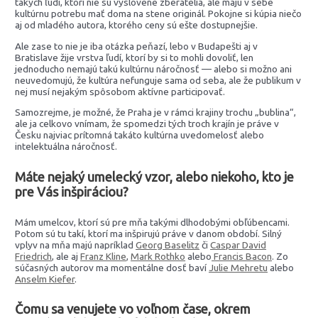
takých ľudí, ktorí nie sú vyslovene zberatelia, ale majú v sebe
kultúrnu potrebu mať doma na stene originál. Pokojne si kúpia niečo
aj od mladého autora, ktorého ceny sú ešte dostupnejšie.
Ale zase to nie je iba otázka peňazí, lebo v Budapešti aj v
Bratislave žije vrstva ľudí, ktorí by si to mohli dovoliť, len
jednoducho nemajú takú kultúrnu náročnosť — alebo si možno ani
neuvedomujú, že kultúra nefunguje sama od seba, ale že publikum v
nej musí nejakým spôsobom aktívne participovať.
Samozrejme, je možné, že Praha je v rámci krajiny trochu „bublina“,
ale ja celkovo vnímam, že spomedzi tých troch krajín je práve v
Česku najviac prítomná takáto kultúrna uvedomelosť alebo
intelektuálna náročnosť.
Máte nejaký umelecký vzor, alebo niekoho, kto je
pre Vás inšpiráciou?
Mám umelcov, ktorí sú pre mňa takými dlhodobými obľúbencami.
Potom sú tu takí, ktorí ma inšpirujú práve v danom období. Silný
vplyv na mňa majú napríklad
Georg Baselitz
či
Caspar David
Friedrich
, ale aj
Franz Kline
,
Mark Rothko
alebo
Francis Bacon
. Zo
súčasných autorov ma momentálne dosť baví
Julie Mehretu
alebo
Anselm Kiefer
.
Čomu sa venujete vo voľnom čase, okrem