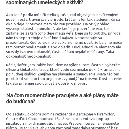
spomínaných umeleckých aktivít?
Ako to už podľa mňa čitatelia aj tušia, rád objavujem, navštevujem
nové miesta, trávim čas v prírode, kráčam a len tak sledujem, čo sa
okolo deje. V prírode mám rád ten protiklad. Na prvý pohľad
vyžaruje stálosť a pomalosť, ale keď si ju pozeráme viac, tak
zistíme, že sa tam toho deje mega veľa. Deje sa to potichu, príroda
nám to nepotrebuje dávať hneď najavo. Nepotrebuje sa
prezentovať. Keď to vidíme v celku, nemáme pocit, že by sme niečo
tam potrebovali zmeniť alebo doladiť. Hoci jednotlivé elementy nie
sú vždy tvarovo dokonalé, často sú tam nejaké malé rany. Taká
dokonalosť nedokonalosti.
Rád aj šoférujem, takže keď idem na výlet autom, často si vyberám
dlhšie a kľukatejšie trasy, ktoré vedú cez nejakú peknú krajinu a nie
po nudnej diaľnici. Zaujíma ma plávanie a saunovanie. Mám rád ten
pocit, keď som po tom príjemne „vypnutý“ na triezvo. Dosť si cením
takisto príjemnú spoločnosť a dobré rozhovory.
Na čom momentálne pracujete a aké plány máte
do budúcna?
Od začiatku októbra som na rezidencii v Barcelone v Piramidón,
Centre d’Art Contemporani. 13.12. som prezentoval pop-up
inštaláciu z mojich najnovších malieb. Pracujem teraz na nenapnuté
plátno. Je to výzva, aby som zachoval materiálnu prítomnosť bez