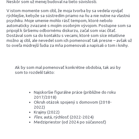
Neskôr som už menej budoval na tieto súvislosti.
V istom momente som cítil, že moja tvorba by sa vedela vyvíjať
rýchlejšie, kebyže sa sústredím priamo na ňu a nie nutne na vlastnú
psychiku. Moje umenie mohlo rásť tempom, ktoré nebolo
automaticky zviazané s mojím osobným vývojom. Postupne som sa
pripojil k širšiemu odbornému diskurzu, začal som viac čítať.
Dostával som sa do kontaktu s vecami, ktoré som síce intuitívne
možno aj cítil, ale nevedel som ich pomenovať tak presne – avšak už
to oveľa múdrejší ľudia za mňa pomenovali a napísali o tom i knihy.
Ak by som mal pomenovať konkrétne obdobia, tak asi by
som to rozdelil takto:
Najskoršie figurálne práce (približne do roku
2017/2018)
Okruh otázok spojený s domovom (2018-
2022)
Krajiny (2022)
Flex
, autá, rýchlosť (2022-2024)
Medzipriestor (od 2024 po súčasnosť)