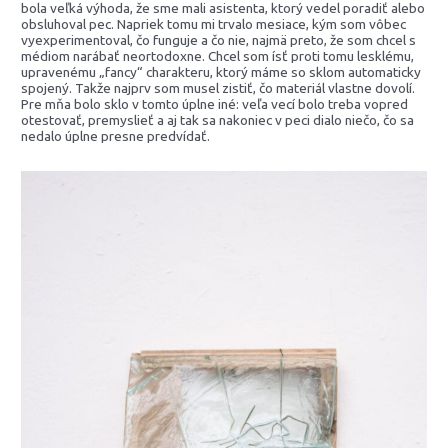
bola veľká výhoda, že sme mali asistenta, ktorý vedel poradiť alebo
obsluhoval pec. Napriek tomu mi trvalo mesiace, kým som vôbec
vyexperimentoval, čo funguje a čo nie, najmä preto, že som chcel s
médiom narábať neortodoxne. Chcel som ísť proti tomu lesklému,
upravenému „fancy“ charakteru, ktorý máme so sklom automaticky
spojený. Takže najprv som musel zistiť, čo materiál vlastne dovolí.
Pre mňa bolo sklo v tomto úplne iné: veľa vecí bolo treba vopred
otestovať, premyslieť a aj tak sa nakoniec v peci dialo niečo, čo sa
nedalo úplne presne predvídať.