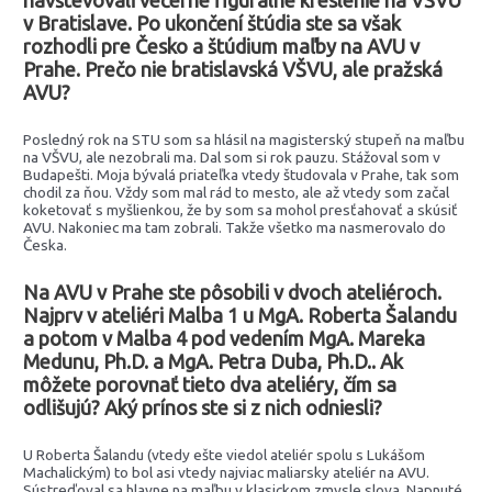
navštevovali večerné figurálne kreslenie na VŠVU
v Bratislave. Po ukončení štúdia ste sa však
rozhodli pre Česko a štúdium maľby na AVU v
Prahe. Prečo nie bratislavská VŠVU, ale pražská
AVU?
Posledný rok na STU som sa hlásil na magisterský stupeň na maľbu
na VŠVU, ale nezobrali ma. Dal som si rok pauzu. Stážoval som v
Budapešti. Moja bývalá priateľka vtedy študovala v Prahe, tak som
chodil za ňou. Vždy som mal rád to mesto, ale až vtedy som začal
koketovať s myšlienkou, že by som sa mohol presťahovať a skúsiť
AVU. Nakoniec ma tam zobrali. Takže všetko ma nasmerovalo do
Česka.
Na AVU v Prahe ste pôsobili v dvoch ateliéroch.
Najprv v ateliéri Malba 1 u MgA. Roberta Šalandu
a potom v Malba 4 pod vedením MgA. Mareka
Medunu, Ph.D. a MgA. Petra Duba, Ph.D.. Ak
môžete porovnať tieto dva ateliéry, čím sa
odlišujú? Aký prínos ste si
z nich odniesli?
U Roberta Šalandu (vtedy ešte viedol ateliér spolu s Lukášom
Machalickým) to bol asi vtedy najviac maliarsky ateliér na AVU.
Sústreďoval sa hlavne na maľbu v klasickom zmysle slova. Napnuté