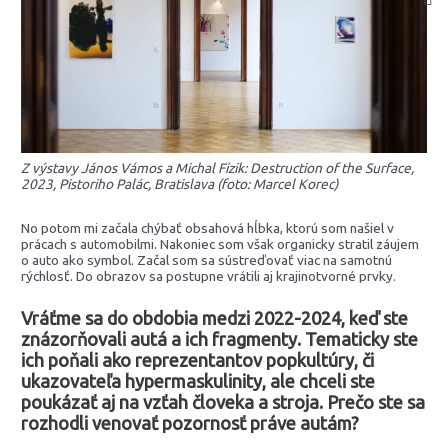
Z výstavy János Vámos a Michal Fízik: Destruction of the Surface,
2023, Pistoriho Palác, Bratislava (foto: Marcel Korec)
No potom mi začala chýbať obsahová hĺbka, ktorú som našiel v
prácach s automobilmi. Nakoniec som však organicky stratil záujem
o auto ako symbol. Začal som sa sústreďovať viac na samotnú
rýchlosť. Do obrazov sa postupne vrátili aj krajinotvorné prvky.
Vráťme sa do obdobia medzi 2022-2024, keď ste
znázorňovali autá a ich fragmenty. Tematicky ste
ich poňali ako reprezentantov popkultúry, či
ukazovateľa hypermaskulinity, ale chceli ste
poukázať aj na vzťah človeka a stroja. Prečo ste sa
rozhodli venovať pozornosť práve autám?