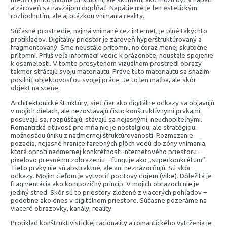
a zároveň sa navzájom dopĺňať. Napätie nie je len estetickým
rozhodnutím, ale aj otázkou vnímania reality.
Súčasné prostredie, najmä vnímané cez internet, je plné takýchto
protikladov. Digitálny priestor je zároveň hyperštruktúrovaný a
fragmentovaný. Sme neustále prítomní, no čoraz menej skutočne
prítomní. Príliš veľa informácií vedie k prázdnote, neustále spojenie
k osamelosti. V tomto presýtenom vizuálnom prostredí obrazy
takmer strácajú svoju materialitu. Práve túto materialitu sa snažím
posilniť objektovosťou svojej práce. Je to len maľba, ale skôr
objekt na stene.
Architektonické štruktúry, sieť čiar ako digitálne odkazy sa objavujú
v mojich dielach, ale nezostávajú čisto konštruktívnymi prvkami:
posúvajú sa, rozpúšťajú, stávajú sa nejasnými, neuchopiteľnými.
Romantická citlivosť pre mňa nie je nostalgiou, ale stratégiou:
možnosťou úniku z nadmernej štruktúrovanosti. Rozmazanie
pozadia, nejasné hranice farebných plôch vedú do zóny vnímania,
ktorá oproti nadmernej konkrétnosti internetového priestoru –
pixelovo presnému zobrazeniu – funguje ako „superkonkrétum“.
Tieto prvky nie sú abstraktné, ale ani neznázorňujú. Sú skôr
odkazy. Mojim cieľom je vytvoriť pocitový dojem (vibe). Dôležitá je
fragmentácia ako kompozičný princíp. V mojich obrazoch nie je
jediný stred. Skôr sú to priestory zložené z viacerých pohľadov –
podobne ako dnes v digitálnom priestore. Súčasne pozeráme na
viaceré obrazovky, kanály, reality.
Protiklad konštruktivistickej racionality a romantického vytrženia je