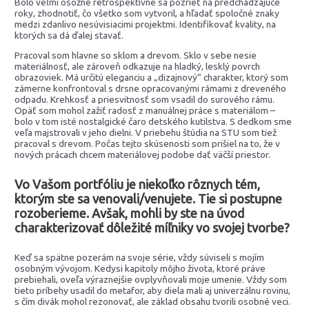
Bolo veľmi osožné retrospektívne sa pozrieť na predchádzajúce
roky, zhodnotiť, čo všetko som vytvoril, a hľadať spoločné znaky
medzi zdanlivo nesúvisiacimi projektmi. Identifikovať kvality, na
ktorých sa dá ďalej stavať.
Pracoval som hlavne so sklom a drevom. Sklo v sebe nesie
materiálnosť, ale zároveň odkazuje na hladký, lesklý povrch
obrazoviek. Má určitú eleganciu a „dizajnový“ charakter, ktorý som
zámerne konfrontoval s drsne opracovanými rámami z dreveného
odpadu. Krehkosť a priesvitnosť som vsadil do surového rámu.
Opäť som mohol zažiť radosť z manuálnej práce s materiálom –
bolo v tom isté nostalgické čaro detského kutilstva. S dedkom sme
veľa majstrovali v jeho dielni. V priebehu štúdia na STU som tiež
pracoval s drevom. Počas tejto skúsenosti som prišiel na to, že v
nových prácach chcem materiálovej podobe dať väčší priestor.
Vo Vašom portfóliu je niekoľko rôznych tém,
ktorým ste sa venovali/venujete. Tie si postupne
rozoberieme. Avšak, mohli by ste na úvod
charakterizovať dôležité míľniky vo svojej tvorbe?
Keď sa spätne pozerám na svoje série, vždy súviseli s mojím
osobným vývojom. Kedysi kapitoly môjho života, ktoré práve
prebiehali, oveľa výraznejšie ovplyvňovali moje umenie. Vždy som
tieto príbehy usadil do metafor, aby diela mali aj univerzálnu rovinu,
s čím divák mohol rezonovať, ale základ obsahu tvorili osobné veci.