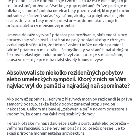
Je pre mňa ťažké oddeliť, čo je tvorba a čo už ešte nie – nejako je
to súčasť môjho života. Všetko je poprepletané. Práve preto je mi
blízka aj samotná poloha umelca: taký pozorovateľ, ktorý je trochu
outsider a zároveň súčasť systému, akoby sa pohyboval na jeho
hrane. Je v tom taký medzi priestor – podobne ako v mojich
prácach, alebo i v menšinovej identite.
Umenie dokáže vytvoriť priestor pre prežívanie, skúsenosť a pre
spracovanie súvislostí, ktoré sú na prvý pohľad akoby z rôznych,
vzdialených sfér. A to, že tieto súvislosti môže umelec preniesť
taktiež priamo do materiálu – že myšlienky sa stanú hmatateľnými –
že človek vlastnými rukami niečo vytvára, pracuje s materiálom,
skúša veci – to je pre mňa ďalší skvelý bonus navyše.
Absolvovali ste niekoľko rezidenčných pobytov
alebo umeleckých sympózií. Ktorý z nich sa Vám
najviac vryl do pamäti a najradšej naň spomínate?
Ako som už spomínal, jedným z hlavných motívov rezidencií je práve
samotný odstup, takže každý pobyt zanechal stopu svojou
inakosťou. Celkom ma baví aj „zabývanie sa“ v novom priestore s
vedomím, že doma ma čaká môj stabilný domov.
Teraz k otázke mi napadajú ešte skaly z portugalského pobrežia –
veľmi ma fascinujú. Stále neviem prísť na to, prečo presne. Je to
akási prírodná monumentálna architektúra.