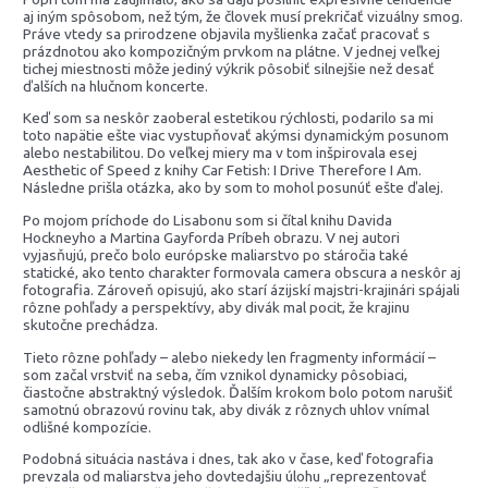
aj iným spôsobom, než tým, že človek musí prekričať vizuálny smog.
Práve vtedy sa prirodzene objavila myšlienka začať pracovať s
prázdnotou ako kompozičným prvkom na plátne. V jednej veľkej
tichej miestnosti môže jediný výkrik pôsobiť silnejšie než desať
ďalších na hlučnom koncerte.
Keď som sa neskôr zaoberal estetikou rýchlosti, podarilo sa mi
toto napätie ešte viac vystupňovať akýmsi dynamickým posunom
alebo nestabilitou. Do veľkej miery ma v tom inšpirovala esej
Aesthetic of Speed z knihy Car Fetish: I Drive Therefore I Am.
Následne prišla otázka, ako by som to mohol posunúť ešte ďalej.
Po mojom príchode do Lisabonu som si čítal knihu Davida
Hockneyho a Martina Gayforda Príbeh obrazu. V nej autori
vyjasňujú, prečo bolo európske maliarstvo po stáročia také
statické, ako tento charakter formovala camera obscura a neskôr aj
fotografia. Zároveň opisujú, ako starí ázijskí majstri-krajinári spájali
rôzne pohľady a perspektívy, aby divák mal pocit, že krajinu
skutočne prechádza.
Tieto rôzne pohľady – alebo niekedy len fragmenty informácií –
som začal vrstviť na seba, čím vznikol dynamicky pôsobiaci,
čiastočne abstraktný výsledok. Ďalším krokom bolo potom narušiť
samotnú obrazovú rovinu tak, aby divák z rôznych uhlov vnímal
odlišné kompozície.
Podobná situácia nastáva i dnes, tak ako v čase, keď fotografia
prevzala od maliarstva jeho dovtedajšiu úlohu „reprezentovať