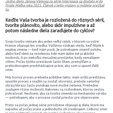
Jedno dielo Jánosa Vámosa zo série Interspace sa dostalo aj do
finále Maľba roka 2025. Článok z tejto výstavy si môžete prečítať
tu.
Keďže Vaša tvorba je rozložená do rôznych sérií,
tvoríte plánovito, alebo skôr impulzívne a až
potom následne diela zaraďujete do cyklov?
Svoju tvorbu vnímam ako jeden veľký celok, v ktorom sa ostré
hranice objavujú len zriedka. Väčšinou vznikajú vtedy, keď dôjde k
nejakej zmene — keď mám pocit, že potrebujem zmeniť polohu,
alebo keď idem na rezidenciu, kde mám úplne iné praktické
možnosti, či po niekoľko mesačnej prestávke, kedy nemaľujem
vôbec. Počas týchto prestávok často čítam, premýšľam a
prehodnocujem predchádzajúce práce, aby som si ujasnil ďalší
smer.
Môj tvorivý proces prebieha približne takto: mám určitú predstavu,
spustím proces a snažím sa zostať otvorený, pretože samotný
obraz/obrazy často ponúkajú nové možné riešenia. Priebežne
zvažujem rôzne možnosti. Nakoniec sa rozhodnem, ktorou cestou
pokračovať. Nechcem, aby sa tvorba zmenila na mechanickú výrobu
— potrebujem, aby v procese zostal priestor pre objavovanie.
Preto sa počas jednej série prirodzene objavujú aj diela, ktoré ma
napadnú až počas práce a jednoducho ich zrealizujem. Celkový smer
je síce načrtnutý vopred, ale naplno sa formuje až v procese