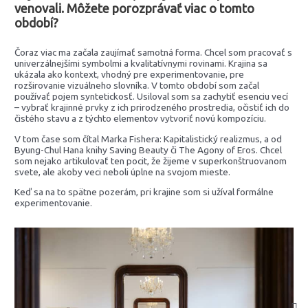
venovali. Môžete porozprávať viac o tomto
období?
Čoraz viac ma začala zaujímať samotná forma. Chcel som pracovať s
univerzálnejšími symbolmi a kvalitatívnymi rovinami. Krajina sa
ukázala ako kontext, vhodný pre experimentovanie, pre
rozširovanie vizuálneho slovníka. V tomto období som začal
používať pojem syntetickosť. Usiloval som sa zachytiť esenciu vecí
– vybrať krajinné prvky z ich prirodzeného prostredia, očistiť ich do
čistého stavu a z týchto elementov vytvoriť novú kompozíciu.
V tom čase som čítal Marka Fishera: Kapitalistický realizmus, a od
Byung-Chul Hana knihy Saving Beauty či The Agony of Eros. Chcel
som nejako artikulovať ten pocit, že žijeme v superkonštruovanom
svete, ale akoby veci neboli úplne na svojom mieste.
Keď sa na to spätne pozerám, pri krajine som si užíval formálne
experimentovanie.