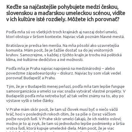
Keďže sa najčastejšie pohybujete medzi českou,
slovenskou a maďarskou umeleckou scénou, vidíte
v ich kultúre isté rozdiely. Môžete ich porovnať?
Podľa mňa sú vo všetkých troch krajinách aj naozaj dobrí umelci,
ktorí obstoja v širšom kontexte. Najviac však poznám hlavné mestá.
Bratislava je predsa len menšia. Na mňa pôsobí ako uzavretejšia
komunita. Mám pocit, že je ťažšie dostať sa do jej vnútorných
kruhov. Samozrejme, v každej z týchto krajín je trochu iná politická
klíma, iné kultúrne dedičstvo a iné možnosti.
Podľa mňa je Praha najviac napojená na medzinárodný – alebo
povedzme západoeurópsky – diskurz. Najviac by som však vedel
porovnať Budapešť a Prahu.
Tým, že je v Budapešti menej peňazí, podľa mňa tam lepšie funguje
samoorganizácia a umelci sa viac snažia vytvárať vlastné projekty. V
Budapešti podľa mňa netreba byť až tak veľmi známy na to, aby po
výstave vyšli o tebe články.
V Prahe mám skôr pocit, že tam už človek musí byť o niečo väčší
hráč, hoci v posledných rokoch cítim, že sa píše o čoraz väčšom
počte nových ľudí. V Prahe skôr umelci čakajú, že ich niekto osloví;
možno je to aj zvyk, že tam sú jednoducho lepšie podmienky a širšia
vrstva ľudí, ktorá kupuje umelecké diela. Mám pocit, že je viac