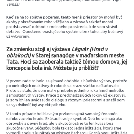
Tamás)
Keď sa na to spätne pozerám, tento menší priestor by mohol byť
akoby pokračovaním toho väčšieho a zároveň taktiež mohol
predstavovať odchod z rodinného prostredia, kde som strávil
detstvo. Opustenie existujúceho systému bez toho, aby bol nový
už vytvorený.
Za zmienku stojí aj výstava
Légvár (Hrad v
oblakoch)
v Starej synagóge v maďarskom meste
Tata. Hoci sa zaoberala taktiež témou domova, jej
koncepcia bola iná. Môžete ju priblížiť?
V prvom rade to bolo zaujímavé obdobie z hľadiska výstav, pretože
po niekoľkých neaktívnych rokoch sa zrazu všetko naštartovalo.
Preto sa stalo, že som mal v priebehu jedného roka hneď niekoľko
samostatných výstav. Práce z predchádzajúcich rokov už existovali,
ja som ich len uvádzal do dialógu s rôznymi priestormi a snažil som
sa vyzdvihnúť iný aspekt príbehu.
V tomto prípade bol hlavným prvkom najmä samotný fenomén
nafukovacieho hradu. Skákací hrad je symbol. Deti ho vnímajú ako
obrovský a pevný hrad, ale v skutočnosti je to len kulisa bez
skutočnej váhy. Súčasťou bola takisto jedna inštalácia, ktorú sme
vytvorili spolu s kurátorkou výstavy Barbarou Gocníkovou. Inštalácia