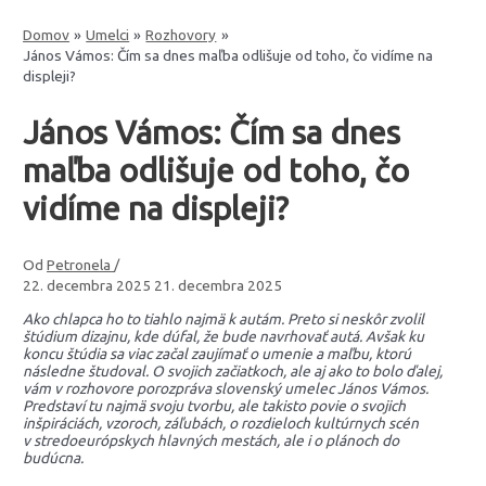
Domov
Umelci
Rozhovory
János Vámos: Čím sa dnes maľba odlišuje od toho, čo vidíme na
displeji?
János Vámos: Čím sa dnes
maľba odlišuje od toho, čo
vidíme na displeji?
Od
Petronela
/
22. decembra 2025
21. decembra 2025
Ako chlapca ho to tiahlo najmä k autám. Preto si neskôr zvolil
štúdium dizajnu, kde dúfal, že bude navrhovať autá. Avšak ku
koncu štúdia sa viac začal zaujímať o umenie a maľbu, ktorú
následne študoval. O svojich začiatkoch, ale aj ako to bolo ďalej,
vám v rozhovore porozpráva slovenský umelec János Vámos.
Predstaví tu najmä svoju tvorbu, ale takisto povie o svojich
inšpiráciách, vzoroch, záľubách, o rozdieloch kultúrnych scén
v stredoeurópskych hlavných mestách, ale i o plánoch do
budúcna.