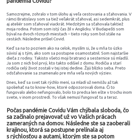
pandémia Covidu?
Samozrejme, zohralo v tom úlohu aj veľa cestovania a sťahovania. V
rámci Bratislavy som sa tiež veľakrát sťahoval, asi sedemkrát, plus
aj ateliér som sťahoval viackrát. Medzitým sa sťahovala taktiež
moja rodina. Potom som istý čas žil v Anglicku. V Budapešti som
býval na dvoch rôznych miestach – tieto roky som bol stále na
cestách. Následne prišiel Covid.
Keď sa na to pozriem ako na celok, myslím si, že u mňa to úzko
súvisí aj s tým, ako som sa postupne osamostatnil. Som najstaršie
dieťa z rodiny. Takisto všetci moji bratranci a sesternice sú mladší.
Ja som z nich bol prvý, kto takto odišiel z domu. Rodičia a starí
rodičia celý život zostali v tej istej dedine. Žijú blízko seba. Preto
odsťahovanie sa znamenalo pre mňa veľa nových výziev.
Dnes, keď sa svet tak rýchlo mení, sa mladí už nemôžu až tak
spoliehať na to know-how, ktoré odpozorovali doma. Či to
fungovalo alebo nefungovalo, bolo to predsa len ešte v trochu inom
svete, v inom prostredí. To však nemusí fungovať tu a teraz.
Počas pandémie Covidu Vám chýbala sloboda, čo
sa začínalo prejavovať už vo Vašich prácach
zameraných na domov. Následne ste sa zaoberali
krajinou, ktorá sa postupne prelínala aj
s rýchlosťou a autami, ktorým ste sa potom