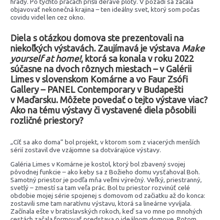
hrady. Po týchto prácach prišli deravé ploty. V pozadí sa začala
objavovať nekonečná krajina – ten ideálny svet, ktorý som počas
covidu videl len cez okno.
Diela s otázkou domova ste prezentovali na
niekoľkých výstavách. Zaujímavá je výstava
Make
yourself at home!
, ktorá sa konala v roku 2022
súčasne na dvoch rôznych miestach – v Galérii
Limes v slovenskom Komárne a vo Faur Zsófi
Gallery – PANEL Contemporary v Budapešti
v Maďarsku. Môžete povedať o tejto výstave viac?
Ako na tému výstavy či vystavené diela pôsobili
rozličné priestory?
„Cíť sa ako doma“ bol projekt, v ktorom som z viacerých menších
sérií zostavil dve vzájomne sa dotvárajúce výstavy.
Galéria Limes v Komárne je kostol, ktorý bol zbavený svojej
pôvodnej funkcie – ako keby sa z Božieho domu vysťahoval Boh.
Samotný priestor je podľa mňa veľmi výrečný. Veľký, priestranný,
svetlý – zmestí sa tam veľa prác. Bol tu priestor rozvinúť celé
obdobie mojej série spojenej s domovom od začiatku až do konca:
zostavili sme tam naratívnu výstavu, ktorá sa lineárne vyvíjala.
Začínala ešte v bratislavských rokoch, keď sa vo mne po mnohých
cestách začala formovať predstava o ideálnom domove. Potom