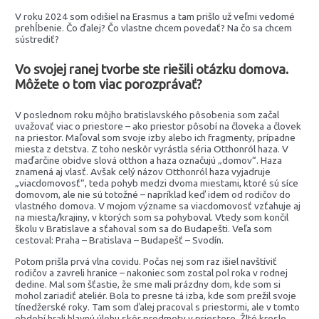
V roku 2024 som odišiel na Erasmus a tam prišlo už veľmi vedomé
prehĺbenie. Čo ďalej? Čo vlastne chcem povedať? Na čo sa chcem
sústrediť?
Vo svojej ranej tvorbe ste riešili otázku domova.
Môžete o tom viac porozprávať?
V poslednom roku môjho bratislavského pôsobenia som začal
uvažovať viac o priestore – ako priestor pôsobí na človeka a človek
na priestor. Maľoval som svoje izby alebo ich fragmenty, prípadne
miesta z detstva. Z toho neskôr vyrástla séria Otthonról haza. V
maďarčine obidve slová otthon a haza označujú „domov“. Haza
znamená aj vlasť. Avšak celý názov Otthonról haza vyjadruje
„viacdomovosť“, teda pohyb medzi dvoma miestami, ktoré sú síce
domovom, ale nie sú totožné – napríklad keď idem od rodičov do
vlastného domova. V mojom význame sa viacdomovosť vzťahuje aj
na miesta/krajiny, v ktorých som sa pohyboval. Vtedy som končil
školu v Bratislave a sťahoval som sa do Budapešti. Veľa som
cestoval: Praha – Bratislava – Budapešť – Svodín.
Potom prišla prvá vlna covidu. Počas nej som raz išiel navštíviť
rodičov a zavreli hranice – nakoniec som zostal pol roka v rodnej
dedine. Mal som šťastie, že sme mali prázdny dom, kde som si
mohol zariadiť ateliér. Bola to presne tá izba, kde som prežil svoje
tínedžerské roky. Tam som ďalej pracoval s priestormi, ale v tomto
období hrali hlavnú úlohu skôr predmety v priestore. Žlté kreslo