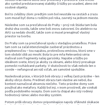
ako symbol predstavovanej stability či túžby po usadení, aleno iné
osobné objekty.
Bol to zvláštny zlom: predtým som bol neustále na cestách a zrazu
som musel byť doma s rodičmi pol roka, zavretý na jednom mieste.
Následne som sa presťahoval do Prahy – prvý rok štúdia tam bola
druhá vlna covidu, takže sme boli znovu zatvorení. Do ateliérov na
AVU sa nedalo chodiť, takže som si musel prenajímať vlastný
priestor na tvorbu.
Do Prahy som sa presťahoval spolu s vtedajšou priateľkou. Práve
tam som sa začal intenzívnejšie zaoberať prázdnotou a
preplnenosťou – tou napätou, protirečivou emóciou, ktorú sme v
tom období cítili asi mnohí. Bola to pre mňa Relevantná séria:
maľoval som fragmenty našej garsónky. Napätie a túžbu po
ideálnom svete, ktorý je akoby za oknami, alebo ktorý presakuje
pomedzi rozhádzané parkety. V skutočnosti to však nebolo len o
covide – nefungoval ani náš vzťah, ani samotné spolužitie.
Nasledovali práce, v ktorých boli obrazy z veľkej časti prázdne – len
akoby obrys domu. Predmet obrazu tam vlastne ani nebol, iba
kontext naznačoval absenciu niečoho. Tieto prázdne domy som
používal ako metafory. Každý bol iný, v inom prostredí, ale vznikali
podľa podobného receptu. Dom som tu chápal ako istý rodinný
hodnotový rámec alebo morálny systém.
Potom prišli obrazy domov pripomínajúce napoly sfúknuté skákacie