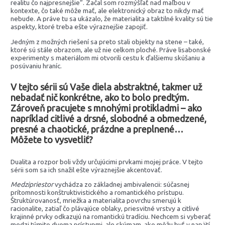
realitu čo najpresnejšie“. Začal som rozmýšľať nad maľbou v
kontexte, čo také môže mať, ale elektronický obraz to nikdy mať
nebude. A práve tu sa ukázalo, že materialita a taktilné kvality sú tie
aspekty, ktoré treba ešte výraznejšie zapojiť.
Jedným z možných riešení sa preto stali objekty na stene – také,
ktoré sú stále obrazom, ale už nie celkom ploché. Práve lisabonské
experimenty s materiálom mi otvorili cestu k ďalšiemu skúšaniu a
posúvaniu hraníc.
V tejto sérii sú Vaše diela abstraktné, takmer už
nebadať nič konkrétne, ako to bolo predtým.
Zároveň pracujete s mnohými protikladmi – ako
napríklad citlivé a drsné, slobodné a obmedzené,
presné a chaotické, prázdne a preplnené…
Môžete to vysvetliť?
Dualita a rozpor boli vždy určujúcimi prvkami mojej práce. V tejto
sérii som sa ich snažil ešte výraznejšie akcentovať.
Medzipriestor
vychádza zo základnej ambivalencii: súčasnej
prítomnosti konštruktivistického a romantického prístupu.
Štruktúrovanosť, mriežka a materialita povrchu smerujú k
racionalite, zatiaľ čo plávajúce oblaky, priesvitné vrstvy a citlivé
krajinné prvky odkazujú na romantickú tradíciu. Nechcem si vyberať
medzi týmito dvoma prístupmi, ale skúmam, ako môžu byť v napätí