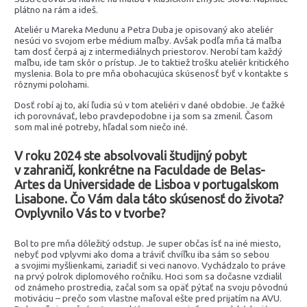
plátno na rám a ideš.
Ateliér u Mareka Medunu a Petra Duba je opisovaný ako ateliér
nesúci vo svojom erbe médium maľby. Avšak podľa mňa tá maľba
tam dosť čerpá aj z intermediálnych priestorov. Nerobí tam každý
maľbu, ide tam skôr o prístup. Je to taktiež trošku ateliér kritického
myslenia. Bola to pre mňa obohacujúca skúsenosť byť v kontakte s
rôznymi polohami.
Dosť robí aj to, akí ľudia sú v tom ateliéri v dané obdobie. Je ťažké
ich porovnávať, lebo pravdepodobne i ja som sa zmenil. Časom
som mal iné potreby, hľadal som niečo iné.
V roku 2024 ste absolvovali študijný pobyt
v zahraničí, konkrétne
na Faculdade de Belas-
Artes da Universidade de Lisboa v portugalskom
Lisabone. Čo Vám dala táto skúsenosť do života?
Ovplyvnilo Vás to v tvorbe?
Bol to pre mňa dôležitý odstup. Je super občas ísť na iné miesto,
nebyť pod vplyvmi ako doma a tráviť chvíľku iba sám so sebou
a svojimi myšlienkami, zariadiť si veci nanovo. Vychádzalo to práve
na prvý polrok diplomového ročníku. Hoci som sa dočasne vzdialil
od známeho prostredia, začal som sa opäť pýtať na svoju pôvodnú
motiváciu – prečo som vlastne maľoval ešte pred prijatím na AVU.