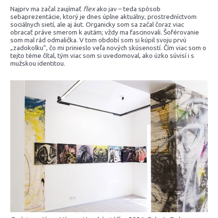
Najprv ma začal zaujímať
flex
ako jav – teda spôsob
sebaprezentácie, ktorý je dnes úplne aktuálny, prostredníctvom
sociálnych sietí, ale aj áut. Organicky som sa začal čoraz viac
obracať práve smerom k autám; vždy ma fascinovali. Šoférovanie
som mal rád odmalička. V tom období som si kúpil svoju prvú
„zadokolku“, čo mi prinieslo veľa nových skúseností. Čím viac som o
tejto téme čítal, tým viac som si uvedomoval, ako úzko súvisí i s
mužskou identitou.