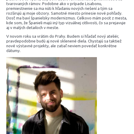
tvarovaných rámov. Podobne ako v prípade Lisabonu,
premiestnenie sa ma núti k hľadaniu nových riešení a tým sa
rozširujú aj moje obzory. Samotné miesto prinesie nové pohľady.
Dosť ma baví španielsky modernizmus. Celkovo mám pocit z mesta,
kde som, že Španieli majú iný typ vizuálnej citlivosti, čo sa prejavuje
aj v malých detailoch v meste.
V novom roku sa vrátim do Prahy. Budem si hľadať nový ateliér,
pravdepodobne budú aj nové sklenené diela. Chystajú sa taktiež
nové výstavné projekty, ale zatiaľ neviem povedať konkrétne
dátumy.