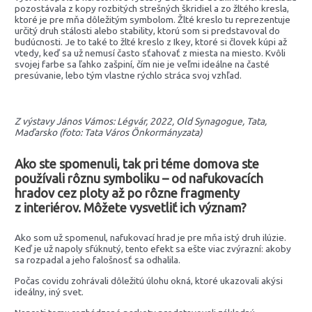
pozostávala z kopy rozbitých strešných škridiel a zo žltého kresla,
ktoré je pre mňa dôležitým symbolom. Žlté kreslo tu reprezentuje
určitý druh stálosti alebo stability, ktorú som si predstavoval do
budúcnosti. Je to také to žlté kreslo z Ikey, ktoré si človek kúpi až
vtedy, keď sa už nemusí často sťahovať z miesta na miesto. Kvôli
svojej farbe sa ľahko zašpiní, čím nie je veľmi ideálne na časté
presúvanie, lebo tým vlastne rýchlo stráca svoj vzhľad.
Z výstavy János Vámos: Légvár, 2022, Old Synagogue, Tata,
Maďarsko (foto: Tata Város Önkormányzata)
Ako ste spomenuli, tak pri téme domova ste
používali rôznu symboliku – od nafukovacích
hradov cez ploty až po rôzne fragmenty
z interiérov. Môžete vysvetliť ich význam?
Ako som už spomenul, nafukovací hrad je pre mňa istý druh ilúzie.
Keď je už napoly sfúknutý, tento efekt sa ešte viac zvýrazní: akoby
sa rozpadal a jeho falošnosť sa odhalila.
Počas covidu zohrávali dôležitú úlohu okná, ktoré ukazovali akýsi
ideálny, iný svet.